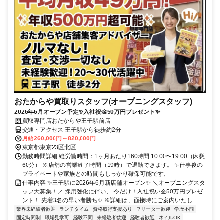
おたからや買取りスタッフ(オープニングスタッフ)
2026年6月オープン予定✨入社祝金50万円プレゼント✨
買取専門店おたからや王子駅前店
交通・アクセス 王子駅から徒歩約2分
月給260,000円～820,000円
東京都東京23区北区
勤務時間詳細 総労働時間：1ヶ月あたり160時間 10:00〜19:00（休憩
60分） ※店舗の営業終了時間（19時）で退勤できます。 ✨仕事後の
プライベートや家族との時間もしっかり確保可能です。
仕事内容 ✨王子駅に2026年6月新店舗オープン✨ ＼オープニングスタ
ッフ大募集！／ 採用強化に伴い、 今だけ！入社祝い金50万円プレゼ
ント！ 先着3名の早い者勝ち✨ ※詳細は、面接時にご案内いたし...
業界未経験者歓迎
ランチタイム
資格取得支援あり
フリーター歓迎
学歴不問
固定時間制
職場見学可
経験不問
未経験者歓迎
経験者歓迎
ネイルOK