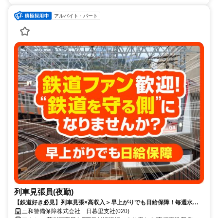
アルバイト・パート
列車見張員(夜勤)
【鉄道好き必見】列車見張×高収入＞早上がりでも日給保障！毎週水曜
が給料日！日払いもOK！
三和警備保障株式会社 日暮里支社(020)