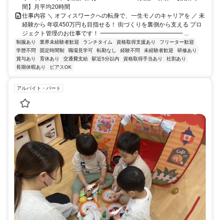
間】月平均20時間
仕事内容 ＼ オフィスワークへの転身で、一生モノのキャリアを ／ 未
経験から 年収450万円も目指せる！ 街づくりを裏側から支える プロ
ジェクト管理のお仕事です！ ━━━━━━━━━━━━━━ ...
制服あり
業界未経験者歓迎
ランチタイム
資格取得支援あり
フリーター歓迎
学歴不問
固定時間制
職場見学可
転勤なし
経験不問
未経験者歓迎
研修あり
賞与あり
育休あり
交通費支給
駅近5分以内
資格取得手当あり
社割あり
長期休暇あり
ピアスOK
アルバイト・パート