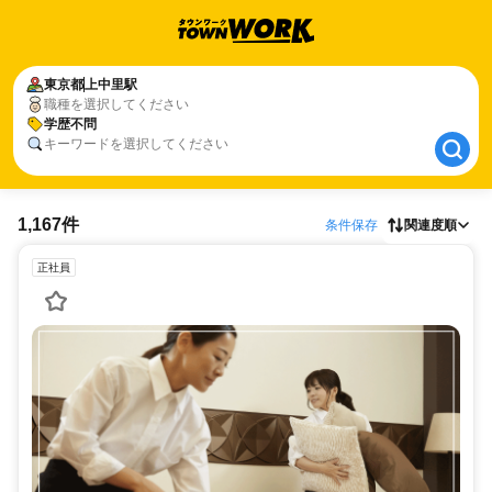
東京都
東京都
上中里駅
上中里駅
職種を選択してください
学歴不問
学歴不問
キーワードを選択してください
1,167件
条件保存
関連度順
正社員