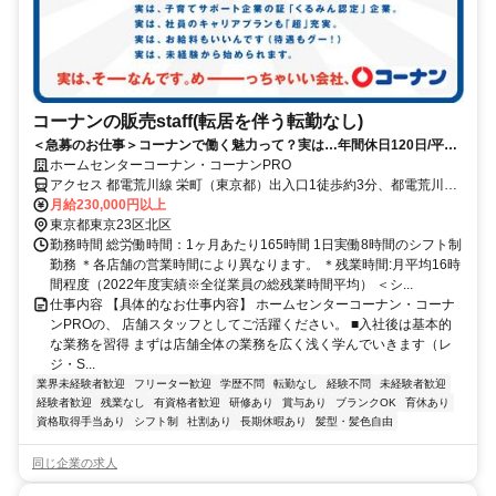
コーナンの販売staff(転居を伴う転勤なし)
＜急募のお仕事＞コーナンで働く魅力って？実は…年間休日120日/平均
残業14時間！
ホームセンターコーナン・コーナンPRO
アクセス 都電荒川線 栄町（東京都）出入口1徒歩約3分、都電荒川線
梶原出入口2(西)徒歩約4分、ＪＲ京浜東北線 王子南口徒歩約7分 【重
月給230,000円以上
要】地域限定職の配属について：ご自身の自宅から片道90分圏内の店
東京都東京23区北区
舗へ配属となります。本求人の勤務地への配属は確約できませんので
勤務時間 総労働時間：1ヶ月あたり165時間 1日実働8時間のシフト制
ご了承ください。
勤務 ＊各店舗の営業時間により異なります。 ＊残業時間:月平均16時
間程度（2022年度実績※全従業員の総残業時間平均） ＜シ...
仕事内容 【具体的なお仕事内容】 ホームセンターコーナン・コーナ
ンPROの、 店舗スタッフとしてご活躍ください。 ■入社後は基本的
な業務を習得 まずは店舗全体の業務を広く浅く学んでいきます（レ
ジ・S...
業界未経験者歓迎
フリーター歓迎
学歴不問
転勤なし
経験不問
未経験者歓迎
経験者歓迎
残業なし
有資格者歓迎
研修あり
賞与あり
ブランクOK
育休あり
資格取得手当あり
シフト制
社割あり
長期休暇あり
髪型・髪色自由
同じ企業の求人