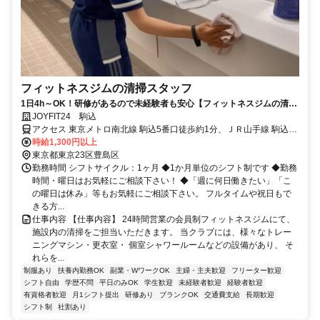
フィットネスジムの清掃スタッフ
1日4h～OK！研修があるので未経験者も安心【フィットネスジムの清掃
スタッフ】★施設利用無料
JOYFIT24 駒込
アクセス 東京メトロ南北線 駒込5番口徒歩約1分、ＪＲ山手線 駒込北
口徒歩約2分、都営三田線 巣鴨A1口徒歩約11分 JR駒込駅北口徒歩2
時給1,300円以上
分、南北線5番出口徒歩30秒
東京都東京23区豊島区
勤務時間 シフトサイクル：1ヶ月 ◆1か月単位のシフト制です ◆勤務
時間・曜日はお気軽にご相談下さい！ ◆「週に何日働きたい」「こ
の曜日は休み」等もお気軽にご相談下さい。 フルタイムや祝日もで
きる方...
仕事内容 【仕事内容】 24時間営業の会員制フィットネスジムにて、
施設内の清掃をご担当いただきます。 当クラブには、様々なトレー
ニングマシン・更衣室・ 個室シャワールームなどの設備があり、 そ
れらを...
制服あり
扶養内勤務OK
副業・WワークOK
主婦・主夫歓迎
フリーター歓迎
シフト自由
学歴不問
平日のみOK
学生歓迎
未経験者歓迎
経験者歓迎
有資格者歓迎
月1シフト提出
研修あり
ブランクOK
交通費支給
長期歓迎
シフト制
社割あり