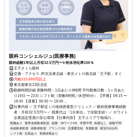
眼科コンシェルジュ(医療事務)
眼科経験1年以上月収32.5万円〜✨有休消化率100％
王子さくら眼科
交通・アクセス JR京浜東北線・東京メトロ南北線「王子駅」すぐ
月給315,000円以上
東京都東京23区北区
勤務時間詳細 実働時間：1日あたり8時間 平均勤務日数：1ヶ月あた
り19日 〜 22日 シフト制（実働8時間／休憩90分） 【早番】09:15 〜
18:45 【遅番】09:30 〜 19:00 ...
仕事内容 ✅ 王子駅近くの地域密着型クリニック ✅ 眼科医療事務経験
者：月収32.5万円〜 ✅ 残業代は「1分単位」で全額支給✨ ✅ ホワイト
企業認定受賞の安心環境 【仕事内容】 王子エリアで地域の...
制服あり
業界未経験者歓迎
副業・WワークOK
学歴不問
転勤なし
経験不問
未経験者歓迎
経験者歓迎
ブランクOK
交通費支給
長期歓迎
駅近5分以内
シフト制
社割あり
長期休暇あり