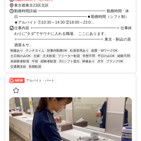
東京都東京23区北区
勤務時間詳細 ━━━━━━━━━━━━━━━━━━ 勤務時間・休
日 ━━━━━━━━━━━━━━━━━━ ■ 勤務時間（シフト制）
★アルバイト ①10:30～14:30 ②18:00～23:0...
仕事内容 ✧━━━━━━━━━━━━━━━━━━━━━━✧ 仕事終
わりに"タダ"でサウナに入れる職場、 ここにあります。
✧━━━━━━━━━━━━━━━━━━━━━━✧ 東京・駒込の居
酒屋＆サ...
制服あり
ランチタイム
扶養内勤務OK
社員登用あり
副業・WワークOK
土日祝のみOK
主婦・主夫歓迎
フリーター歓迎
学歴不問
平日のみOK
経験不問
未経験者歓迎
午前
経験者歓迎
月1シフト提出
研修あり
夕方
ブランクOK
交通費支給
長期歓迎
アルバイト・パート