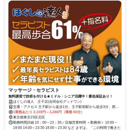
マッサージ・セラピスト
無料講習で技術を付ける★ミドル・シニア活躍中！最低保証あり！
ほぐしの達人 王子店(合同会社グッドワン)
交通・アクセス 王子駅から徒歩1分、王子駅前駅から徒歩3分、西ヶ
原駅から徒歩15分、栄町駅から徒歩11分
1業務あたり 2,109円～3,288円（業務 60分）
東京都東京23区北区
勤務時間詳細 10：00～23：30／店舗営業時間 ＜勤務例＞ 10:00～
19:00 14:00～23:30 18:00～23:30 など まずは、「この時間で働きた