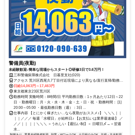
警備員(夜勤)
未経験歓迎♪簡単な現場からスタート◎研修3日で3.6万円！
三和警備保障株式会社 日暮里支社(020)
アクセス 荒川区西尾久7丁目付近現場により異なる/直行直帰/勤務地
相談可■電話面接■来社不要
日給14,063円～17,463円
東京都東京23区荒川区
勤務時間 実働時間：8時間/日 平均勤務日数：1ヶ月あたり12日～22
日 ・勤務曜日：月・火・水・木・金・土・日・祝 ・勤務時間： [1]
20:00～05:00 ・最低勤務日数（週）：3日 ...
仕事内容 【とにかく稼ぎたい…なら夜勤がおススメ♪】 ＼＼＼｜｜
｜｜／／／ 毎週「水曜日」が給料日♪ 【お支払いは業界最速級】 ／
／／｜｜ ｜｜＼＼＼ ＞うれしい【週払い制】＜ 日曜日〆→＜翌週
水...
制服あり
業界未経験者歓迎
副業・WワークOK
土日祝のみOK
主婦・主夫歓迎