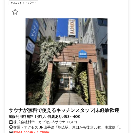
アルバイト・パート
サウナが無料で使えるキッチンスタッフ|未経験歓迎
施設利用料無料！嬉しい特典あり♪週3～4OK
株式会社村幸 カプセル&サウナ ロスコ
交通・アクセス JR山手線「駒込駅」東口から徒歩30秒、南北線「駒
込駅」から徒歩3分
時給1,400円～1,750円