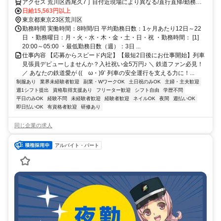
アクセス 荒川区西尾久7丁目付近現場により異なる/直行直帰/勤務地
相談可■電話面接■来社不要
日給15,563円以上
東京都東京23区荒川区
勤務時間 実働時間：8時間/日 平均勤務日数：1ヶ月あたり12日～22
日 ・勤務曜日：月・火・水・木・金・土・日・祝 ・勤務時間： [1]
20:00～05:00 ・最低勤務日数（週）：3日 ...
仕事内容 【応募からスピード内定】【最短2日後にお仕事開始】列車
見張員デビューしませんか？入社祝い金5万円♪ ＼ 鉄道ファン必見！
／ あなたの鉄道愛が ((ゝω・)9’ 列車の安全運行を支える力に！...
制服あり
業界未経験者歓迎
副業・WワークOK
土日祝のみOK
主婦・主夫歓迎
週1シフト提出
資格取得支援あり
フリーター歓迎
シフト自由
学歴不問
平日のみOK
経験不問
未経験者歓迎
経験者歓迎
ネイルOK
夜間
週払いOK
即日払いOK
有資格者歓迎
研修あり
同じ企業の求人
アルバイト・パート