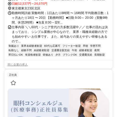
駅 徒歩３分
日給12,537円～24,070円
東京都東京23区北区
勤務時間詳細 実働時間：1日あたり8時間 〜 16時間 平均勤務日数：1
ヶ月あたり18日 〜 20日 【勤務時間】 ■日勤 9:00～ 20:00（実働9時
間、休憩2時間） ■当直 8:00～翌8:...
仕事内容 ＼＼60代・シニア世代の方多数活躍中／／ 仕事の流れは決
まっており、 シンプル業務が中心なので、 業界・職種未経験の方で
も始めやすい お仕事です。 また、給与ありの覚えやすい研修もある
ので...
制服あり
業界未経験者歓迎
60代も応募可
フリーター歓迎
早朝
学歴不問
転勤なし
経験不問
未経験者歓迎
交通費全額支給
午前
経験者歓迎
夜間
即日払いOK
有資格者歓迎
研修あり
夕方
ブランクOK
交通費支給
長期歓迎
同じ企業の求人
正社員