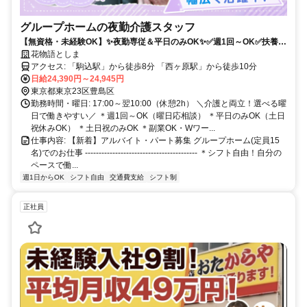
グループホームの夜勤介護スタッフ
【無資格・未経験OK】✨夜勤専従＆平日のみOK✨✅週1回～OK✅扶養内
OK✅️WワークOK✅️資格取得支援あり
花物語としま
アクセス: 「駒込駅」から徒歩8分 「西ヶ原駅」から徒歩10分
日給24,390円～24,945円
東京都東京23区豊島区
勤務時間・曜日: 17:00～翌10:00（休憩2h） ＼介護と両立！選べる曜
日で働きやすい／ ＊週1回～OK（曜日応相談） ＊平日のみOK（土日
祝休みOK） ＊土日祝のみOK ＊副業OK・Wワー...
仕事内容: 【新着】アルバイト・パート募集 グループホーム(定員15
名)でのお仕事 ----------------------------------------- ＊シフト自由！自分の
ペースで働...
週1日からOK
シフト自由
交通費支給
シフト制
正社員