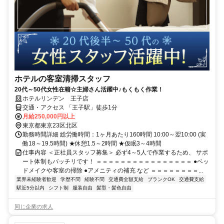
ホテルの客室清掃スタッフ
20代～50代女性在籍☆主婦さん活躍中♪もくもく作業！
ホテルリンデン 王子店
交通・アクセス 「王子駅」徒歩1分
月給250,000円以上
東京都東京23区北区
勤務時間詳細 総労働時間：1ヶ月あたり160時間 10:00～翌10:00 (実
働18～19.5時間) ★休憩1.5～2時間 ★仮眠3～4時間
仕事内容 ＜正社員スタッフ募集＞ 必ず4～5人で作業するため、 サポ
ート体制もバッチリです！ ＝＝＝＝＝＝＝＝＝＝＝＝＝＝＝＝ ●ベッ
ドメイクや客室の掃除 ●アメニティの補充 など ＝＝＝＝＝＝＝＝...
業界未経験者歓迎
学歴不問
経験不問
交通費全額支給
ブランクOK
交通費支給
駅近5分以内
シフト制
服装自由
髪型・髪色自由
同じ企業の求人