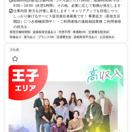
勤務時間詳細 総労働時間：1ヶ月あたり173時間 〇勤務時間例 平日：
9:00～18:00（休憩1時間） その他、必要に応じて勤務が発生します
仕事内容 努力を評価し還元します！ キャリアアップを目指しつつ、
しっかり稼げるサービス提供責任者募集です！ 事業拡大（新規支店
開設）につき積極採用中！ ・ご利用者様の連絡相談業務 ご利用者様
の担当を...
変形労働時間制
資格取得支援あり
学歴不問
車通勤OK
交通費全額支給
研修あり
賞与あり
ブランクOK
交通費支給
資格取得手当あり
土日祝休み
正社員