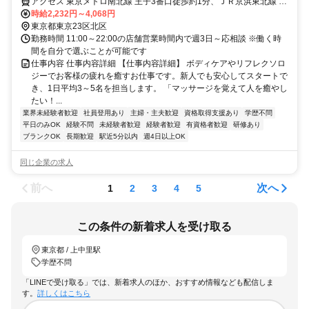
アクセス 東京メトロ南北線 王子3番口徒歩約1分、ＪＲ京浜東北線 王
子北口徒歩約2分、都電荒川線 王子駅前北口(東)徒歩約3分 最寄駅：
時給2,232円～4,068円
王子駅
東京都東京23区北区
勤務時間 11:00～22:00の店舗営業時間内で週3日～応相談 ※働く時
間を自分で選ぶことが可能です
仕事内容 仕事内容詳細 【仕事内容詳細】 ボディケアやリフレクソロ
ジーでお客様の疲れを癒すお仕事です。新人でも安心してスタートで
き、1日平均3～5名を担当します。 「マッサージを覚えて人を癒やし
たい！...
業界未経験者歓迎
社員登用あり
主婦・主夫歓迎
資格取得支援あり
学歴不問
平日のみOK
経験不問
未経験者歓迎
経験者歓迎
有資格者歓迎
研修あり
ブランクOK
長期歓迎
駅近5分以内
週4日以上OK
同じ企業の求人
前へ
次へ
1
2
3
4
5
この条件の新着求人を受け取る
東京都 / 上中里駅
学歴不問
「LINEで受け取る」では、新着求人のほか、おすすめ情報なども配信しま
す。
詳しくはこちら