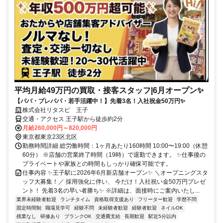
平均月給49万円の買取・接客スタッフ|6月オープン✨
【パパ・プレパパ・若手活躍中！】先着3名！入社祝金50万円✨
株式会社リタスピ 王子
交通・アクセス 王子駅から徒歩約2分
月給260,000円～820,000円
東京都東京23区北区
勤務時間詳細 総労働時間：1ヶ月あたり160時間 10:00〜19:00（休憩
60分） ※店舗の営業終了時間（19時）で退勤できます。 ✨仕事後の
プライベートや家族との時間もしっかり確保可能です。
仕事内容 ✨王子駅に2026年6月新店舗オープン✨ ＼オープニングスタ
ッフ大募集！／ 採用強化に伴い、 今だけ！入社祝い金50万円プレゼ
ント！ 先着3名の早い者勝ち✨ ※詳細は、面接時にご案内いたし...
業界未経験者歓迎
ランチタイム
資格取得支援あり
フリーター歓迎
学歴不問
固定時間制
職場見学可
経験不問
未経験者歓迎
経験者歓迎
ネイルOK
残業なし
研修あり
ブランクOK
交通費支給
長期歓迎
駅近5分以内