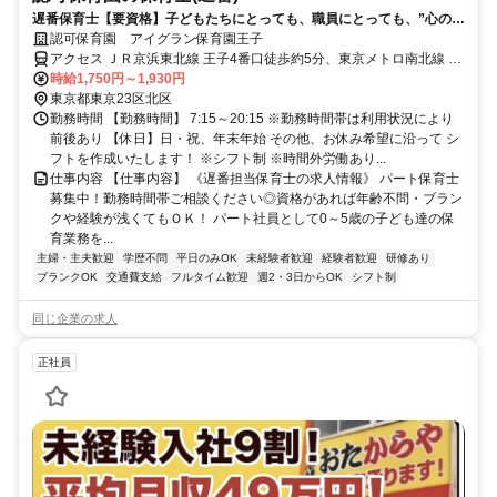
遅番保育士【要資格】子どもたちにとっても、職員にとっても、”心の基
地”となる保育園を目指しています！
認可保育園 アイグラン保育園王子
アクセス ＪＲ京浜東北線 王子4番口徒歩約5分、東京メトロ南北線 王
子4番口徒歩約5分、都電荒川線 王子駅前北口(東)徒歩約6分
時給1,750円～1,930円
東京都東京23区北区
勤務時間 【勤務時間】 7:15～20:15 ※勤務時間帯は利用状況により
前後あり 【休日】日・祝、年末年始 その他、お休み希望に沿って シ
フトを作成いたします！ ※シフト制 ※時間外労働あり...
仕事内容 【仕事内容】 《遅番担当保育士の求人情報》 パート保育士
募集中！勤務時間帯ご相談ください◎資格があれば年齢不問・ブラン
クや経験が浅くてもＯＫ！ パート社員として0～5歳の子ども達の保
育業務を...
主婦・主夫歓迎
学歴不問
平日のみOK
未経験者歓迎
経験者歓迎
研修あり
ブランクOK
交通費支給
フルタイム歓迎
週2・3日からOK
シフト制
同じ企業の求人
正社員