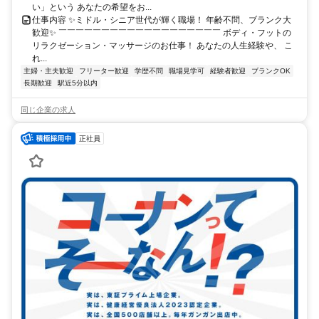
い」という あなたの希望をお...
仕事内容 ✨ミドル・シニア世代が輝く職場！ 年齢不問、ブランク大
歓迎✨ ￣￣￣￣￣￣￣￣￣￣￣￣￣￣￣￣￣￣￣ ボディ・フットの
リラクゼーション・マッサージのお仕事！ あなたの人生経験や、 こ
れ...
主婦・主夫歓迎
フリーター歓迎
学歴不問
職場見学可
経験者歓迎
ブランクOK
長期歓迎
駅近5分以内
同じ企業の求人
正社員