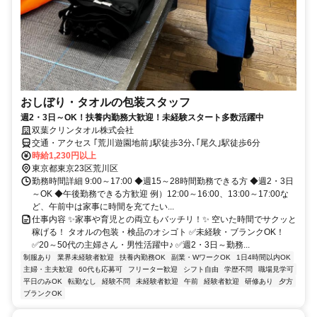
おしぼり・タオルの包装スタッフ
週2・3日～OK！扶養内勤務大歓迎！未経験スタート多数活躍中
双葉クリンタオル株式会社
交通・アクセス ｢荒川遊園地前｣駅徒歩3分､｢尾久｣駅徒歩6分
時給1,230円以上
東京都東京23区荒川区
勤務時間詳細 9:00～17:00 ◆週15～28時間勤務できる方 ◆週2・3日
～OK ◆午後勤務できる方歓迎 例）12:00～16:00、13:00～17:00な
ど、午前中は家事に時間を充てたい...
仕事内容 ✨家事や育児との両立もバッチリ！✨ 空いた時間でサクッと
稼げる！ タオルの包装・検品のオシゴト ✅未経験・ブランクOK！
✅20～50代の主婦さん・男性活躍中♪ ✅週2・3日～勤務...
制服あり
業界未経験者歓迎
扶養内勤務OK
副業・WワークOK
1日4時間以内OK
主婦・主夫歓迎
60代も応募可
フリーター歓迎
シフト自由
学歴不問
職場見学可
平日のみOK
転勤なし
経験不問
未経験者歓迎
午前
経験者歓迎
研修あり
夕方
ブランクOK