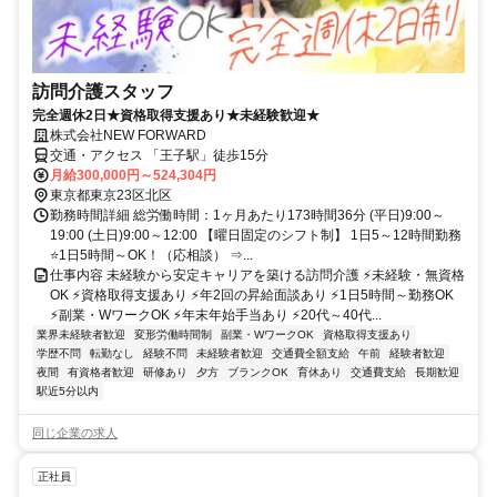
訪問介護スタッフ
完全週休2日★資格取得支援あり★未経験歓迎★
株式会社NEW FORWARD
交通・アクセス 「王子駅」徒歩15分
月給300,000円～524,304円
東京都東京23区北区
勤務時間詳細 総労働時間：1ヶ月あたり173時間36分 (平日)9:00～
19:00 (土日)9:00～12:00 【曜日固定のシフト制】 1日5～12時間勤務
⭐1日5時間～OK！（応相談） ⇒...
仕事内容 未経験から安定キャリアを築ける訪問介護 ⚡未経験・無資格
OK ⚡資格取得支援あり ⚡年2回の昇給面談あり ⚡1日5時間～勤務OK
⚡副業・WワークOK ⚡年末年始手当あり ⚡20代～40代...
業界未経験者歓迎
変形労働時間制
副業・WワークOK
資格取得支援あり
学歴不問
転勤なし
経験不問
未経験者歓迎
交通費全額支給
午前
経験者歓迎
夜間
有資格者歓迎
研修あり
夕方
ブランクOK
育休あり
交通費支給
長期歓迎
駅近5分以内
同じ企業の求人
正社員