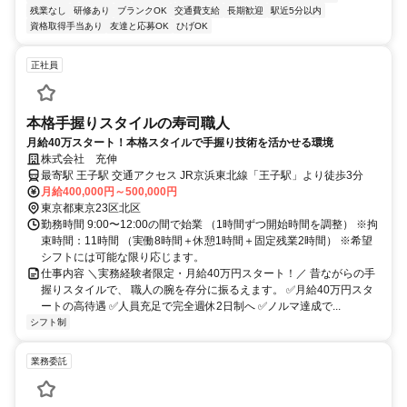
残業なし
研修あり
ブランクOK
交通費支給
長期歓迎
駅近5分以内
資格取得手当あり
友達と応募OK
ひげOK
正社員
本格手握りスタイルの寿司職人
月給40万スタート！本格スタイルで手握り技術を活かせる環境
株式会社 充伸
最寄駅 王子駅 交通アクセス JR京浜東北線「王子駅」より徒歩3分
月給400,000円～500,000円
東京都東京23区北区
勤務時間 9:00〜12:00の間で始業 （1時間ずつ開始時間を調整） ※拘
束時間：11時間 （実働8時間＋休憩1時間＋固定残業2時間） ※希望
シフトには可能な限り応じます。
仕事内容 ＼実務経験者限定・月給40万円スタート！／ 昔ながらの手
握りスタイルで、 職人の腕を存分に振るえます。 ✅月給40万円スタ
ートの高待遇 ✅人員充足で完全週休2日制へ ✅ノルマ達成で...
シフト制
業務委託