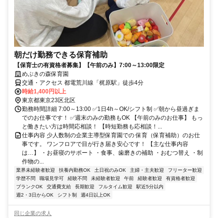
朝だけ勤務できる保育補助
【保育士の有資格者募集】【午前のみ】7:00～13:00限定
めぶきの森保育園
交通・アクセス 都電荒川線「梶原駅」徒歩4分
時給1,400円以上
東京都東京23区北区
勤務時間詳細 7:00～13:00 ✅1日4h～OK/シフト制 ✅朝から昼過ぎま
でのお仕事です！ ✅週末のみの勤務もOK 【午前のみのお仕事】 もっ
と働きたい方は時間応相談！ 【時短勤務も応相談！...
仕事内容 少人数制の企業主導型保育園での 保育（保育補助）のお仕
事です。 ワンフロアで目が行き届き安心です！ 【主な仕事内容
は…】 ・お昼寝のサポート ・食事、歯磨きの補助 ・おむつ替え ・制
作物の...
業界未経験者歓迎
扶養内勤務OK
土日祝のみOK
主婦・主夫歓迎
フリーター歓迎
学歴不問
職場見学可
経験不問
未経験者歓迎
午前
経験者歓迎
有資格者歓迎
ブランクOK
交通費支給
長期歓迎
フルタイム歓迎
駅近5分以内
週2・3日からOK
シフト制
週4日以上OK
同じ企業の求人