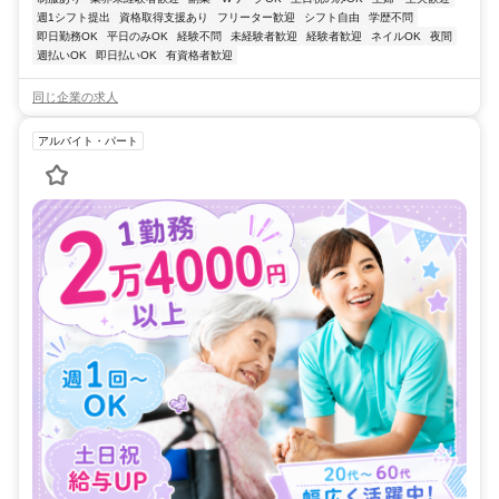
週1シフト提出
資格取得支援あり
フリーター歓迎
シフト自由
学歴不問
即日勤務OK
平日のみOK
経験不問
未経験者歓迎
経験者歓迎
ネイルOK
夜間
週払いOK
即日払いOK
有資格者歓迎
同じ企業の求人
アルバイト・パート