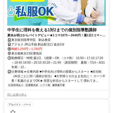
中学生に理科を教える1対2までの個別指導塾講師
夏休み明けからバイトデビュー★1コマ1875～2640円！週1日1コマ～私
服でok◎
東京個別指導学院 駒込教室
アクセス JR山手線 駒込駅北口 徒歩2分
時給1,250円～1,760円
東京都東京23区豊島区
勤務曜日・時間 週1日、1授業～OK 〈コマ割〉 15:50～17:10 17:20
～18:40 18:50～20:10 20:20～21:40 〈講習期間〉 夏期：7/14～8/31
冬期：12...
仕事情報 ● 仕事内容 ■中学生向け理科の授業からスタート ■担当制
（科目ごとに同一講師が担当） ■大学帰りそのまま先生に！ スーツ不
要！私服のままでOK★ 得意な科目からスタートして 慣れてき...
社員登用あり
交通費支給
シフト制
履歴書不要
同じ企業の求人
アルバイト・パート