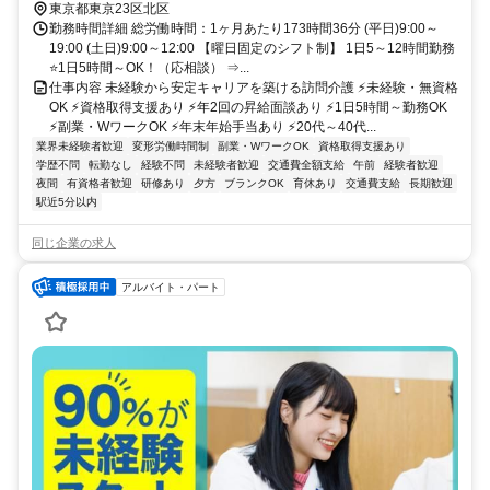
東京都東京23区北区
勤務時間詳細 総労働時間：1ヶ月あたり173時間36分 (平日)9:00～
19:00 (土日)9:00～12:00 【曜日固定のシフト制】 1日5～12時間勤務
⭐1日5時間～OK！（応相談） ⇒...
仕事内容 未経験から安定キャリアを築ける訪問介護 ⚡未経験・無資格
OK ⚡資格取得支援あり ⚡年2回の昇給面談あり ⚡1日5時間～勤務OK
⚡副業・WワークOK ⚡年末年始手当あり ⚡20代～40代...
業界未経験者歓迎
変形労働時間制
副業・WワークOK
資格取得支援あり
学歴不問
転勤なし
経験不問
未経験者歓迎
交通費全額支給
午前
経験者歓迎
夜間
有資格者歓迎
研修あり
夕方
ブランクOK
育休あり
交通費支給
長期歓迎
駅近5分以内
同じ企業の求人
アルバイト・パート