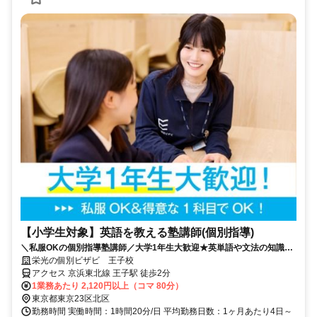
【小学生対象】英語を教える塾講師(個別指導)
＼私服OKの個別指導塾講師／大学1年生大歓迎★英単語や文法の知識を
活かそう♪教えることが好きな方歓迎！
栄光の個別ビザビ 王子校
アクセス 京浜東北線 王子駅 徒歩2分
1業務あたり 2,120円以上（コマ 80分）
東京都東京23区北区
勤務時間 実働時間：1時間20分/日 平均勤務日数：1ヶ月あたり4日～