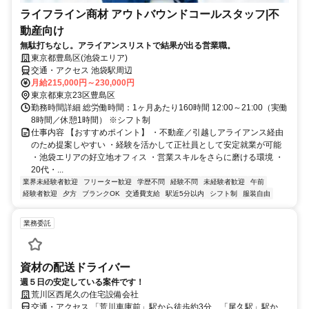
ライフライン商材 アウトバウンドコールスタッフ|不
動産向け
無駄打ちなし。アライアンスリストで結果が出る営業職。
東京都豊島区(池袋エリア)
交通・アクセス 池袋駅周辺
月給215,000円～230,000円
東京都東京23区豊島区
勤務時間詳細 総労働時間：1ヶ月あたり160時間 12:00～21:00（実働
8時間／休憩1時間） ※シフト制
仕事内容 【おすすめポイント】 ・不動産／引越しアライアンス経由
のため提案しやすい ・経験を活かして正社員として安定就業が可能
・池袋エリアの好立地オフィス ・営業スキルをさらに磨ける環境 ・
20代・...
業界未経験者歓迎
フリーター歓迎
学歴不問
経験不問
未経験者歓迎
午前
経験者歓迎
夕方
ブランクOK
交通費支給
駅近5分以内
シフト制
服装自由
業務委託
資材の配送ドライバー
週５日の安定している案件です！
荒川区西尾久の住宅設備会社
交通・アクセス 「荒川車庫前」駅から徒歩約3分、「尾久駅」駅から