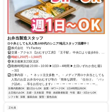
お弁当製造スタッフ
ロケ弁としても大人気☆60代のシニア/地元スタッフ活躍中！
株式会社 Y's Factory
交通・アクセス 【おむすび工房】「王子駅」 中央口より徒歩8分、
「王子駅前駅」徒歩9分 、「栄町駅」徒歩11分
時給1,250円～1,560円
東京都東京23区北区
勤務時間詳細 23:00～10:00 ▶1日3～4時間 ▶土日いずれか含む週1
～3日
仕事内容 ・。＊ ネット注文多数 ＊。・ メディア用ロケ弁当としても
人気のお店 お弁当やおむすび等の 「簡単な調理」 「仕分け」 「パッ
ク詰め」 …等をお任せします♪ ・ー・ー・ー・ー・ー・ー・ー...
扶養内勤務OK
週1日からOK
副業・WワークOK
1日4時間以内OK
土日祝のみOK
主婦・主夫歓迎
早朝
未経験者歓迎
午前
週2・3日からOK
シフト制
深夜
服装自由
髪型・髪色自由
正社員