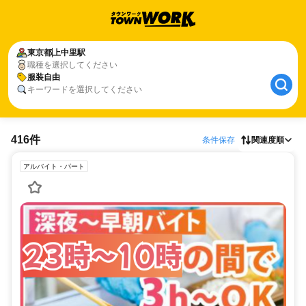
東京都
上中里駅
職種を選択してください
服装自由
キーワードを選択してください
416件
条件保存
関連度順
アルバイト・パート