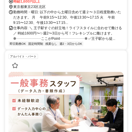
電荒川線王子駅前より徒歩５分
時給1,600円以上
東京都東京23区北区
勤務時間・曜日: 以下の中から土曜日含めて週２〜３日程度勤務いた
だきます。 月 午前9:15〜12:30、午後13:30〜17:15 火 午前
9:15〜12:30、午後13:30〜17:15...
仕事内容: ＼ 王子駅すぐの好立地！ライフスタイルに合わせて働ける
／ 時給1600円〜✨週2〜3日から可！フレキシブルに働けます。
✼┈┈┈┈┈┈┈ここがPoint┈┈┈┈┈┈┈✼ ✅王子駅から徒...
即日勤務OK
固定時間制
残業なし
週2・3日からOK
アルバイト・パート