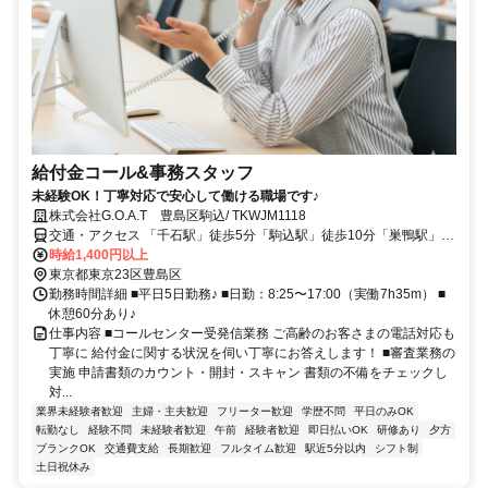
給付金コール&事務スタッフ
未経験OK！丁寧対応で安心して働ける職場です♪
株式会社G.O.A.T 豊島区駒込/ TKWJM1118
交通・アクセス 「千石駅」徒歩5分「駒込駅」徒歩10分「巣鴨駅」徒
歩12分
時給1,400円以上
東京都東京23区豊島区
勤務時間詳細 ■平日5日勤務♪ ■日勤：8:25〜17:00（実働7h35m） ■
休憩60分あり♪
仕事内容 ■コールセンター受発信業務 ご高齢のお客さまの電話対応も
丁寧に 給付金に関する状況を伺い丁寧にお答えします！ ■審査業務の
実施 申請書類のカウント・開封・スキャン 書類の不備をチェックし
対...
業界未経験者歓迎
主婦・主夫歓迎
フリーター歓迎
学歴不問
平日のみOK
転勤なし
経験不問
未経験者歓迎
午前
経験者歓迎
即日払いOK
研修あり
夕方
ブランクOK
交通費支給
長期歓迎
フルタイム歓迎
駅近5分以内
シフト制
土日祝休み