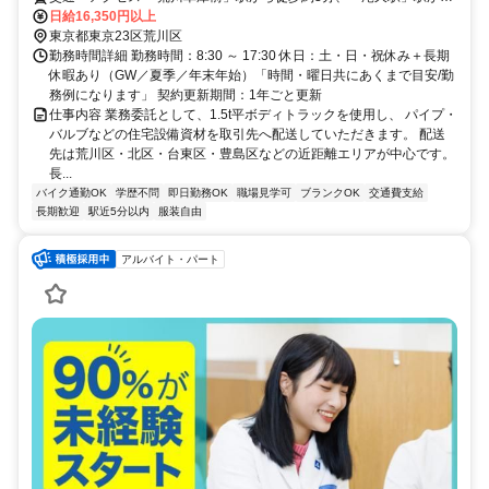
徒歩約5分
日給16,350円以上
東京都東京23区荒川区
勤務時間詳細 勤務時間：8:30 ～ 17:30 休日：土・日・祝休み＋長期
休暇あり（GW／夏季／年末年始）「時間・曜日共にあくまで目安/勤
務例になります」 契約更新期間：1年ごと更新
仕事内容 業務委託として、1.5t平ボディトラックを使用し、 パイプ・
バルブなどの住宅設備資材を取引先へ配送していただきます。 配送
先は荒川区・北区・台東区・豊島区などの近距離エリアが中心です。
長...
バイク通勤OK
学歴不問
即日勤務OK
職場見学可
ブランクOK
交通費支給
長期歓迎
駅近5分以内
服装自由
アルバイト・パート