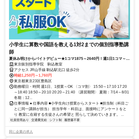
小学生に算数や国語を教える1対2までの個別指導塾講
師
夏休み明けからバイトデビュー★1コマ1875～2640円！週1日1コマ～私
服でok◎
東京個別指導学院 駒込教室
アクセス JR山手線 駒込駅北口 徒歩2分
時給1,250円～1,760円
東京都東京23区豊島区
勤務曜日・時間 週1日、1授業～OK 〈コマ割〉 15:50～17:10 17:20
～18:40 18:50～20:10 20:20～21:40 〈講習期間〉 夏期：7/14～8/31
冬期：12...
仕事情報 ● 仕事内容 ■小学生向け授業からスタート ■担当制（科目ご
とに同一講師が担当） 担当学年・科目は、面接時にアンケートをと
り 教室に在籍する生徒さんの希望と 照らして決めていきます。 ...
社員登用あり
交通費支給
シフト制
履歴書不要
同じ企業の求人