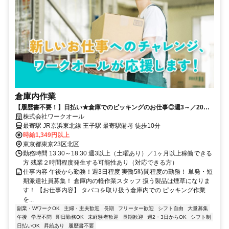
倉庫内作業
【履歴書不要！】日払い★倉庫でのピッキングのお仕事◎週3～／20～
40代活躍中/未経験OK！昇給あり
株式会社ワークオール
最寄駅 JR京浜東北線 王子駅 最寄駅備考 徒歩10分
時給1,349円以上
東京都東京23区北区
勤務時間 13:30～18:30 週3以上（土曜あり）／1ヶ月以上稼働できる
方 残業２時間程度発生する可能性あり（対応できる方）
仕事内容 午後から勤務！週3日程度 実働5時間程度の勤務！ 単発・短
期派遣社員募集！ 倉庫内の軽作業スタッフ 扱う製品は煙草になりま
す！ 【お仕事内容】 タバコを取り扱う倉庫内での ピッキング作業
を...
副業・WワークOK
主婦・主夫歓迎
長期
フリーター歓迎
シフト自由
大量募集
午後
学歴不問
即日勤務OK
未経験者歓迎
長期歓迎
週2・3日からOK
シフト制
日払いOK
昇給あり
履歴書不要