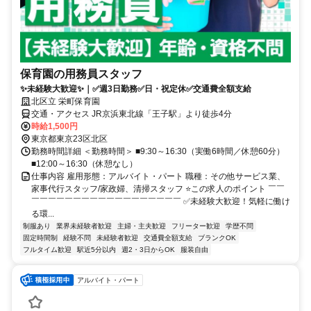
保育園の用務員スタッフ
✨未経験大歓迎✨｜✅週3日勤務✅日・祝定休✅交通費全額支給
北区立 栄町保育園
交通・アクセス JR京浜東北線「王子駅」より徒歩4分
時給1,500円
東京都東京23区北区
勤務時間詳細 ＜勤務時間＞ ■9:30～16:30（実働6時間／休憩60分）
■12:00～16:30（休憩なし）
仕事内容 雇用形態：アルバイト・パート 職種：その他サービス業、
家事代行スタッフ/家政婦、清掃スタッフ ⭐この求⼈のポイント ￣￣
￣￣￣￣￣￣￣￣￣￣￣￣￣￣￣￣￣￣ ✅未経験大歓迎！気軽に働け
る環...
制服あり
業界未経験者歓迎
主婦・主夫歓迎
フリーター歓迎
学歴不問
固定時間制
経験不問
未経験者歓迎
交通費全額支給
ブランクOK
フルタイム歓迎
駅近5分以内
週2・3日からOK
服装自由
アルバイト・パート