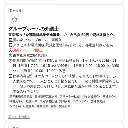
契約社員
グループホームの介護士
東京都の『介護職員就業促進事業』で、自己負担0円で資格取得と介護
の仕事をスタートしよう
愛の家 グループホーム 西尾久
アクセス 都電荒川線 荒川遊園地前徒歩約2分、都電荒川線 小台徒歩
約6分、ＪＲ宇都宮線〔東北本線〕・ＪＲ上野東京ライン 尾久徒歩約
月給260,000円以上
7分 東京さくらトラム「荒川遊園地前駅」徒歩2分
東京都東京23区荒川区
勤務時間 実働時間：8時間/日 平均勤務日数：1ヶ月あたり20日～21
日 【早番】7:15～16:15（休憩60分） 【日勤】9:00～18:00（休憩60
分） 【遅番】10:00～19:00（休憩...
仕事内容 認知症の方の「自分らしい生活」を支えるお仕事です。少
人数制なので、一人ひとりと歩幅を合わせ、一緒に料理や掃除をした
り、散歩や外食に出かけたりと、家庭的な温かい時間を過ごします。
季節の行事など...
業界未経験者歓迎
資格取得支援あり
フリーター歓迎
バイク通勤OK
車通勤OK
職場見学可
経験不問
未経験者歓迎
賞与あり
ブランクOK
交通費支給
シフト制
社割あり
服装自由
髪型・髪色自由
同じ企業の求人