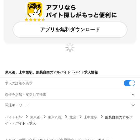
アプリを無料ダウンロード
東京都、上中里駅、服装自由のアルバイト・バイト求人情報
求人の詳細を表示
条件を追加・変更して検索
市区町村を追加・変更
関連キーワード
完全在宅ワーク 全国
シール貼り 在宅
現在地周辺
ガチャガチャ
犬カフェ
東京都
駅を追加・変更
バイトTOP
東京都
東京23区
北区
上中里駅
服装自由のアルバ
東京都
すべて
イト・バイト・求人
東京23区
すべて
職種を追加・変更
JR東海道本線(東京～熱海)
千代田区
中央区
港区
新宿区
文京区
台東区
墨田区
江東区
品川区
目黒区
大田区
東京駅
新橋駅
品川駅
飲食・フードサービス
世田谷区
渋谷区
中野区
杉並区
豊島区
北区
荒川区
板橋区
練馬区
足立区
葛飾区
特徴を追加・変更
飲食・フードサービス
江戸川区
すべて