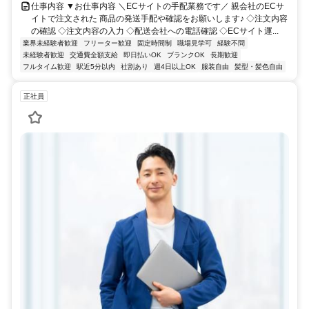
仕事内容 ▼お仕事内容 ＼ECサイトの手配業務です／ 親会社のECサ
イトで注文された 商品の発送手配や確認をお願いします♪ ◇注文内容
の確認 ◇注文内容の入力 ◇配送会社への電話確認 ◇ECサイト運...
業界未経験者歓迎
フリーター歓迎
固定時間制
職場見学可
経験不問
未経験者歓迎
交通費全額支給
即日払いOK
ブランクOK
長期歓迎
フルタイム歓迎
駅近5分以内
社割あり
週4日以上OK
服装自由
髪型・髪色自由
正社員