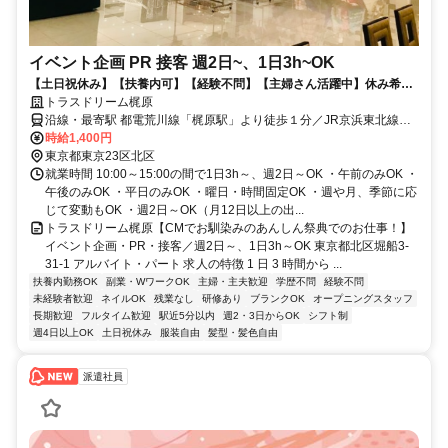
イベント企画 PR 接客 週2日~、1日3h~OK
【土日祝休み】【扶養内可】【経験不問】【主婦さん活躍中】休み希望
100％OK！ご自身の都合で決められる柔軟シフトが魅力◎
トラスドリーム梶原
沿線・最寄駅 都電荒川線「梶原駅」より徒歩１分／JR京浜東北線
「上中里駅」より徒歩7分
時給1,400円
東京都東京23区北区
就業時間 10:00～15:00の間で1日3h～、週2日～OK ・午前のみOK ・
午後のみOK ・平日のみOK ・曜日・時間固定OK ・週や月、季節に応
じて変動もOK ・週2日～OK（月12日以上の出...
トラスドリーム梶原【CMでお馴染みのあんしん祭典でのお仕事！】
イベント企画・PR・接客／週2日～、1日3h～OK 東京都北区堀船3-
31-1 アルバイト・パート 求人の特徴 1 日 3 時間から ...
扶養内勤務OK
副業・WワークOK
主婦・主夫歓迎
学歴不問
経験不問
未経験者歓迎
ネイルOK
残業なし
研修あり
ブランクOK
オープニングスタッフ
長期歓迎
フルタイム歓迎
駅近5分以内
週2・3日からOK
シフト制
週4日以上OK
土日祝休み
服装自由
髪型・髪色自由
派遣社員