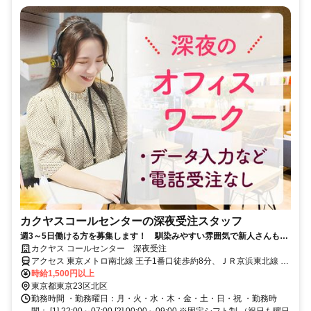
カクヤスコールセンターの深夜受注スタッフ
週3～5日働ける方を募集します！ 馴染みやすい雰囲気で新人さんも心
配はいりません♪
カクヤス コールセンター 深夜受注
アクセス 東京メトロ南北線 王子1番口徒歩約8分、ＪＲ京浜東北線 王
子1番口徒歩約8分、都電荒川線 王子駅前北口(東)徒歩約8分 ※マイカ
時給1,500円以上
ー（車・バイク）通勤不可
東京都東京23区北区
勤務時間 ・勤務曜日：月・火・水・木・金・土・日・祝 ・勤務時
間： [1] 22:00～07:00 [2] 00:00～09:00 ※固定シフト制 （祝日も曜日