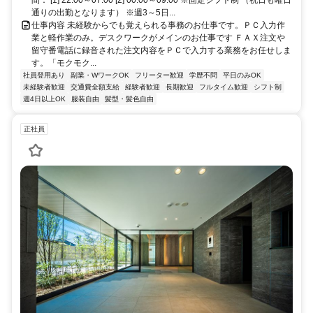
通りの出勤となります） ※週3～5日...
仕事内容 未経験からでも覚えられる事務のお仕事です。ＰＣ入力作
業と軽作業のみ。デスクワークがメインのお仕事です ＦＡＸ注文や
留守番電話に録音された注文内容をＰＣで入力する業務をお任せしま
す。「モクモク...
社員登用あり
副業・WワークOK
フリーター歓迎
学歴不問
平日のみOK
未経験者歓迎
交通費全額支給
経験者歓迎
長期歓迎
フルタイム歓迎
シフト制
週4日以上OK
服装自由
髪型・髪色自由
正社員