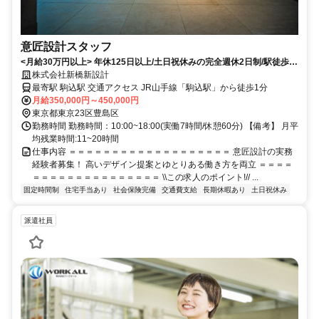
意匠設計スタッフ
<月給30万円以上> 年休125日以上/土日祝休みの完全週休2日制/駅徒歩1
分◎
株式会社新橋新設計
最寄駅 駒込駅 交通アクセス JR山手線「駒込駅」から徒歩1分
月給350,000円～450,000円
東京都東京23区豊島区
勤務時間 勤務時間：10:00~18:00(実働7時間/休憩60分) 【備考】 月平
均残業時間:11~20時間
仕事内容 ＝＝＝＝＝＝＝＝＝＝＝＝＝＝＝＝＝＝＝ 意匠設計の実務
経験者募集！ 高いデザイン提案とゆとりある働き方を両立 ＝＝＝＝
＝＝＝＝＝＝＝＝＝＝＝＝＝＝＝ \\この求人のポイント!// ...
固定時間制
住宅手当あり
社会保険完備
交通費支給
長期休暇あり
土日祝休み
派遣社員