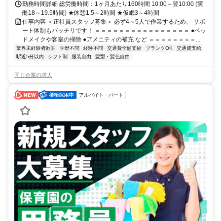
勤務時間詳細 総労働時間：1ヶ月あたり160時間 10:00～翌10:00 (実
働18～19.5時間) ★休憩1.5～2時間 ★仮眠3～4時間
仕事内容 ＜正社員スタッフ募集＞ 必ず4～5人で作業するため、 サポ
ート体制もバッチリです！ ＝＝＝＝＝＝＝＝＝＝＝＝＝＝＝＝ ●ベッ
ドメイクや客室の掃除 ●アメニティの補充 など ＝＝＝＝＝＝＝＝...
業界未経験者歓迎
学歴不問
経験不問
交通費全額支給
ブランクOK
交通費支給
駅近5分以内
シフト制
服装自由
髪型・髪色自由
同じ企業の求人
アルバイト・パート