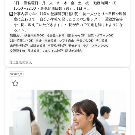
8日 ・勤務曜日：月・火・水・木・金・土・祝 ・勤務時間： [1]
15:50～22:00 ・最低勤務日数（週）：1日 月...
仕事内容 小学生対象の塾講師(個別指導) 生徒一人ひとりの目標や理解
度に合わせて、 自分が学校で習ったことや定期テスト・受験対策等
を生徒に教えていただきます。 生徒が自力で問題を解けるようにな
るよう、...
制服あり
扶養内勤務OK
社員登用あり
週1日からOK
副業・WワークOK
1日4時間以内OK
主婦・主夫歓迎
シフト自由
平日のみOK
学生歓迎
未経験者歓迎
経験者歓迎
有資格者歓迎
研修あり
夕方
ブランクOK
交通費支給
長期歓迎
フルタイム歓迎
駅近5分以内
同じ企業の求人
派遣社員