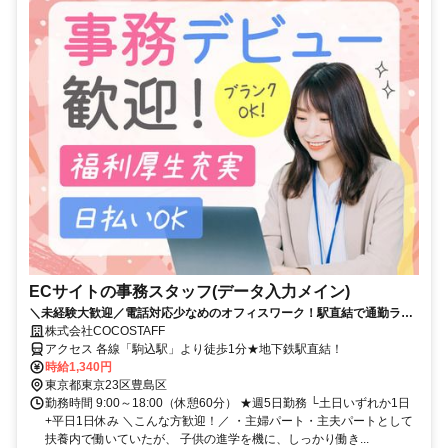
ECサイトの事務スタッフ(データ入力メイン)
＼未経験大歓迎／電話対応少なめのオフィスワーク！駅直結で通勤ラク
ラク◎服装自由◎髪型・髪色自由◎日払いOK◎定着率の高い職場
株式会社COCOSTAFF
アクセス 各線「駒込駅」より徒歩1分★地下鉄駅直結！
時給1,340円
東京都東京23区豊島区
勤務時間 9:00～18:00（休憩60分） ★週5日勤務 └土日いずれか1日
+平日1日休み ＼こんな方歓迎！／ ・主婦パート・主夫パートとして
扶養内で働いていたが、 子供の進学を機に、しっかり働き...