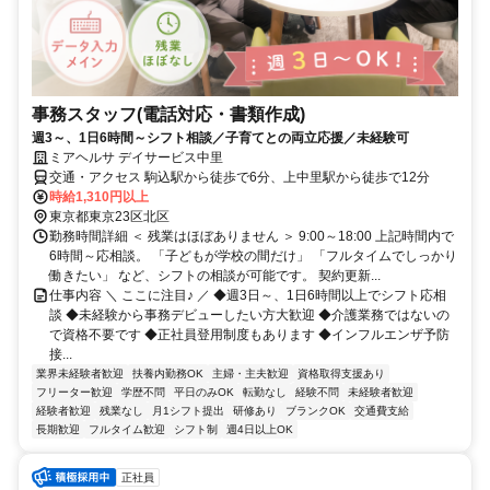
事務スタッフ(電話対応・書類作成)
週3～、1日6時間～シフト相談／子育てとの両立応援／未経験可
ミアヘルサ デイサービス中里
交通・アクセス 駒込駅から徒歩で6分、上中里駅から徒歩で12分
時給1,310円以上
東京都東京23区北区
勤務時間詳細 ＜ 残業はほぼありません ＞ 9:00～18:00 上記時間内で
6時間～応相談。 「子どもが学校の間だけ」 「フルタイムでしっかり
働きたい」 など、シフトの相談が可能です。 契約更新...
仕事内容 ＼ ここに注目♪ ／ ◆週3日～、1日6時間以上でシフト応相
談 ◆未経験から事務デビューしたい方大歓迎 ◆介護業務ではないの
で資格不要です ◆正社員登用制度もあります ◆インフルエンザ予防
接...
業界未経験者歓迎
扶養内勤務OK
主婦・主夫歓迎
資格取得支援あり
フリーター歓迎
学歴不問
平日のみOK
転勤なし
経験不問
未経験者歓迎
経験者歓迎
残業なし
月1シフト提出
研修あり
ブランクOK
交通費支給
長期歓迎
フルタイム歓迎
シフト制
週4日以上OK
正社員