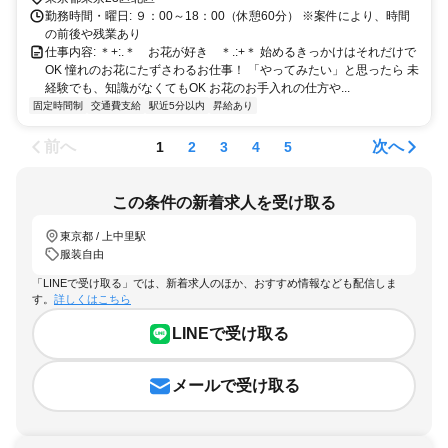
勤務時間・曜日: ９：00～18：00（休憩60分） ※案件により、時間
の前後や残業あり
仕事内容: ＊+:.＊ お花が好き ＊.:+＊ 始めるきっかけはそれだけで
OK 憧れのお花にたずさわるお仕事！ 「やってみたい」と思ったら 未
経験でも、知識がなくてもOK お花のお手入れの仕方や...
固定時間制
交通費支給
駅近5分以内
昇給あり
前へ
次へ
1
2
3
4
5
この条件の新着求人を受け取る
東京都 / 上中里駅
服装自由
「LINEで受け取る」では、新着求人のほか、おすすめ情報なども配信しま
す。
詳しくはこちら
LINEで受け取る
メールで受け取る