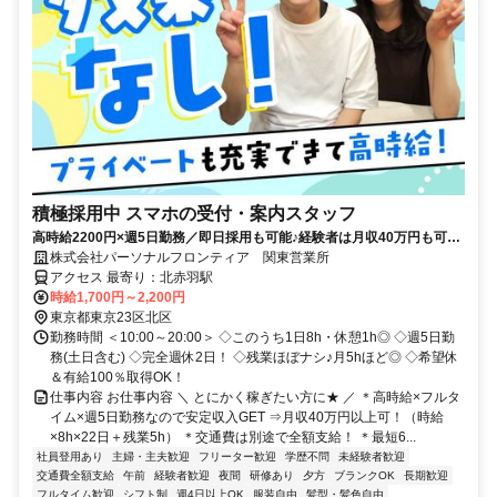
積極採用中 スマホの受付・案内スタッフ
高時給2200円×週5日勤務／即日採用も可能♪経験者は月収40万円も可◎
／残業ほぼナシ♪
株式会社パーソナルフロンティア 関東営業所
アクセス 最寄り：北赤羽駅
時給1,700円～2,200円
東京都東京23区北区
勤務時間 ＜10:00～20:00＞ ◇このうち1日8h・休憩1h◎ ◇週5日勤
務(土日含む) ◇完全週休2日！ ◇残業ほぼナシ♪月5hほど◎ ◇希望休
＆有給100％取得OK！
仕事内容 お仕事内容 ＼ とにかく稼ぎたい方に★ ／ ＊高時給×フルタ
イム×週5日勤務なので安定収入GET ⇒月収40万円以上可！（時給
×8h×22日＋残業5h） ＊交通費は別途で全額支給！ ＊最短6...
社員登用あり
主婦・主夫歓迎
フリーター歓迎
学歴不問
未経験者歓迎
交通費全額支給
午前
経験者歓迎
夜間
研修あり
夕方
ブランクOK
長期歓迎
フルタイム歓迎
シフト制
週4日以上OK
服装自由
髪型・髪色自由