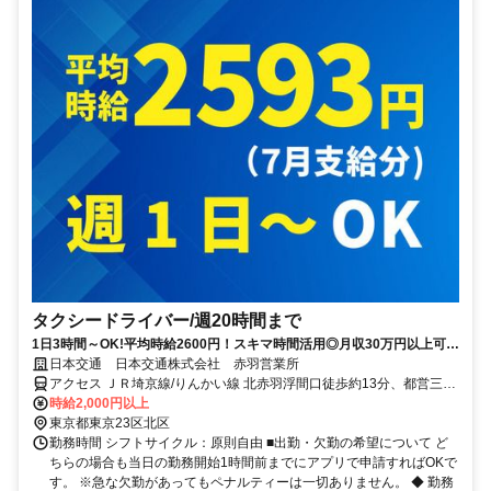
タクシードライバー/週20時間まで
1日3時間～OK!平均時給2600円！スキマ時間活用◎月収30万円以上可！
免許1つで稼げるオシゴト。
日本交通 日本交通株式会社 赤羽営業所
アクセス ＪＲ埼京線/りんかい線 北赤羽浮間口徒歩約13分、都営三田
線 志村坂上A3口徒歩約15分
時給2,000円以上
東京都東京23区北区
勤務時間 シフトサイクル：原則自由 ■出勤・欠勤の希望について ど
ちらの場合も当日の勤務開始1時間前までにアプリで申請すればOKで
す。 ※急な欠勤があってもペナルティーは一切ありません。 ◆ 勤務