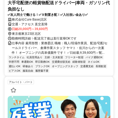
大手宅配便の軽貨物配送ドライバー|車両・ガソリン代
負担なし
✅友人同士で働ける！✅９割置き配！✅入社祝い金あり✅
株式会社Cure Base|北区
交通・アクセス 直交直帰
日給20,000円～39,600円
東京都東京23区北区
勤務時間詳細 ✨配送完了後は直行直帰OKです
仕事内容 雇用形態：業務委託 職種：職人/現場作業員、配送/宅配/セ
ールスドライバー、倉庫作業スタッフ ヤマト・佐川からの一次案
件！ オープニングの高単価案件です！ ✅日給最大39,600円 ✅配...
ランチタイム
社員登用あり
主婦・主夫歓迎
フリーター歓迎
バイク通勤OK
学歴不問
車通勤OK
即日勤務OK
交通費全額支給
経験者歓迎
ネイルOK
週払いOK
研修あり
ブランクOK
オープニングスタッフ
交通費支給
長期歓迎
ピアスOK
服装自由
履歴書不要
アルバイト・パート