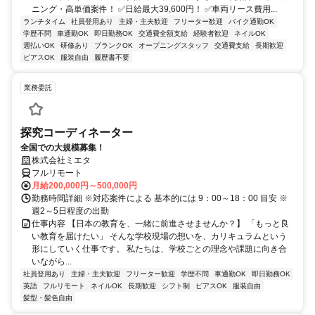
ニング・高単価案件！ ✅日給最大39,600円！ ✅車両リース費用...
ランチタイム
社員登用あり
主婦・主夫歓迎
フリーター歓迎
バイク通勤OK
学歴不問
車通勤OK
即日勤務OK
交通費全額支給
経験者歓迎
ネイルOK
週払いOK
研修あり
ブランクOK
オープニングスタッフ
交通費支給
長期歓迎
ピアスOK
服装自由
履歴書不要
業務委託
探究コーディネーター
全国での大規模募集！
株式会社ミエタ
フルリモート
月給200,000円～500,000円
勤務時間詳細 ※対応案件による 基本的には 9：00～18：00 目安 ※
週2～5日程度の出勤
仕事内容 【日本の教育を、一緒に前進させませんか？】 「もっと良
い教育を届けたい」 そんな学校現場の想いを、カリキュラムという
形にしていく仕事です。 私たちは、学校ごとの理念や課題に向き合
いながら...
社員登用あり
主婦・主夫歓迎
フリーター歓迎
学歴不問
車通勤OK
即日勤務OK
英語
フルリモート
ネイルOK
長期歓迎
シフト制
ピアスOK
服装自由
髪型・髪色自由