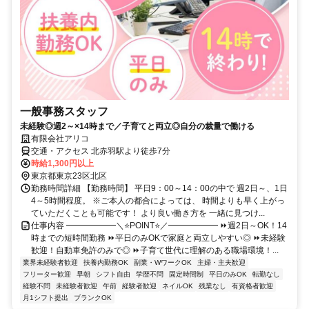
一般事務スタッフ
未経験◎週2～×14時まで／子育てと両立◎自分の裁量で働ける
有限会社アリコ
交通・アクセス 北赤羽駅より徒歩7分
時給1,300円以上
東京都東京23区北区
勤務時間詳細 【勤務時間】 平日9：00～14：00の中で 週2日～、1日
4～5時間程度。 ※ご本人の都合によっては、 時間よりも早く上がっ
ていただくことも可能です！ より良い働き方を 一緒に見つけ...
仕事内容 ━━━━━━＼⭐POINT⭐／━━━━━━ ⏩週2日～OK！14
時までの短時間勤務 ⏩平日のみOKで家庭と両立しやすい◎ ⏩未経験
歓迎！自動車免許のみで◎ ⏩子育て世代に理解のある職場環境！...
業界未経験者歓迎
扶養内勤務OK
副業・WワークOK
主婦・主夫歓迎
フリーター歓迎
早朝
シフト自由
学歴不問
固定時間制
平日のみOK
転勤なし
経験不問
未経験者歓迎
午前
経験者歓迎
ネイルOK
残業なし
有資格者歓迎
月1シフト提出
ブランクOK