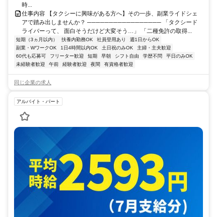
時...
仕事内容 【タクシーに興味がある方へ】その一歩、副業ライドシェ
アで踏み出しませんか？ ───────────────── 「タクシード
ライバーって、 面白そうだけど大変そう…」 「二種免許の取得...
短期（3ヵ月以内）
扶養内勤務OK
社員登用あり
週1日からOK
副業・WワークOK
1日4時間以内OK
土日祝のみOK
主婦・主夫歓迎
60代も応募可
フリーター歓迎
短期
早朝
シフト自由
学歴不問
平日のみOK
未経験者歓迎
午前
経験者歓迎
夜間
有資格者歓迎
同じ企業の求人
アルバイト・パート