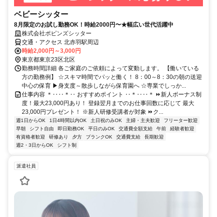
ベビーシッター
8月限定のお試し勤務OK！時給2000円〜★幅広い世代活躍中
株式会社ポピンズシッター
交通・アクセス 北赤羽駅周辺
時給2,000円～3,000円
東京都東京23区北区
勤務時間詳細 各ご家庭のご依頼によって変動します。 【働いている
方の勤務例】 ☆スキマ時間でパッと働く！ 8：00～8：30の朝の送迎
中心の保育 ▶身支度～散歩しながら保育園へ ☆専業でしっか...
仕事内容 ＊‥‥＊‥ おすすめポイント ‥＊‥‥＊ ⏩新人ボーナス制
度！最大23,000円あり！ 登録翌月までのお仕事回数に応じて 最大
23,000円プレゼント！ ※新人研修受講者が対象 ⏩ク...
週1日からOK
1日4時間以内OK
土日祝のみOK
主婦・主夫歓迎
フリーター歓迎
早朝
シフト自由
即日勤務OK
平日のみOK
交通費全額支給
午前
経験者歓迎
有資格者歓迎
研修あり
夕方
ブランクOK
交通費支給
長期歓迎
週2・3日からOK
シフト制
派遣社員