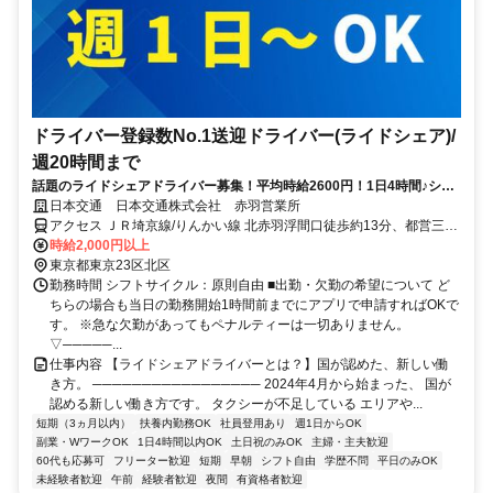
ドライバー登録数No.1送迎ドライバー(ライドシェア)/
週20時間まで
話題のライドシェアドライバー募集！平均時給2600円！1日4時間♪シフ
トはアプリで申請！平日のみ可
日本交通 日本交通株式会社 赤羽営業所
アクセス ＪＲ埼京線/りんかい線 北赤羽浮間口徒歩約13分、都営三田
線 志村坂上A3口徒歩約15分
時給2,000円以上
東京都東京23区北区
勤務時間 シフトサイクル：原則自由 ■出勤・欠勤の希望について ど
ちらの場合も当日の勤務開始1時間前までにアプリで申請すればOKで
す。 ※急な欠勤があってもペナルティーは一切ありません。
▽─────...
仕事内容 【ライドシェアドライバーとは？】国が認めた、新しい働
き方。 ───────────────── 2024年4月から始まった、 国が
認める新しい働き方です。 タクシーが不足している エリアや...
短期（3ヵ月以内）
扶養内勤務OK
社員登用あり
週1日からOK
副業・WワークOK
1日4時間以内OK
土日祝のみOK
主婦・主夫歓迎
60代も応募可
フリーター歓迎
短期
早朝
シフト自由
学歴不問
平日のみOK
未経験者歓迎
午前
経験者歓迎
夜間
有資格者歓迎