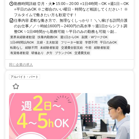
勤務時間詳細 ⏰月・火▶15:00～20:00 ⭐1日4時間～OK ⭐週1日～OK
⭐平日のみOK ※ご都合のいい曜日・時間など相談してください！ ※
フルタイムで働きたい方も歓迎です！
仕事内容 柔軟な働き方で、無理なくしっかり！ ＼＼稼げる訪問介護
のお仕事／／ ✨時給1600円～2400円の高水準 ✨週1日からシフト調
整OK ✨1日4時間から勤務可能 ✨平日のみの勤務も可能 ✨副...
業界未経験者歓迎
扶養内勤務OK
週1日からOK
副業・WワークOK
1日4時間以内OK
主婦・主夫歓迎
フリーター歓迎
学歴不問
平日のみOK
転勤なし
経験不問
未経験者歓迎
交通費全額支給
午前
経験者歓迎
有資格者歓迎
研修あり
夕方
ブランクOK
交通費支給
同じ企業の求人
アルバイト・パート