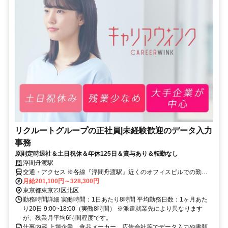
リクルートグループの正社員|未経験歓迎のデータ入力
事務
原則定時退社＆土日祝休＆年休125日＆賞与あり＆転勤なし
浮間舟渡駅
交通・アクセス ※各線『浮間舟渡駅』近くのオフィスビルでの勤務
となります
月給201,100円～328,300円
東京都東京23区北区
勤務時間詳細 実働時間：1日あたり8時間 平均勤務日数：1ヶ月あた
り20日 9:00~18:00（実働8時間） ※派遣就業先により異なります
が、残業月平均6時間程度です。
仕事内容 上場企業、食品メーカー、広告会社等でデータ入力や書類