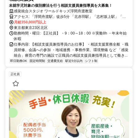
未就学児対象の個別療法を行う相談支援員兼指導員を大募集！
感覚統合スタジオ ワールドキッズ浮間舟渡教室
アクセス: 「浮間舟渡駅」徒歩5分 「北赤羽駅」「志村坂上駅」「蓮
根駅」「志村三丁目駅」
月給350,000円以上
東京都東京23区北区
勤務時間・曜日: 【正社員】 ・9：00～18：00 ※実働8h ・年末年始
休暇
仕事内容: 【相談支援員兼指導員のお仕事】 ・相談支援業務全般 ・職
員研修、会議への参加 ・地域連携 ・事務作業、環境整備 など 「感覚
統合」療育の専門の施設で正職員の相談支援員兼指導員として働き...
即日勤務OK
固定時間制
交通費支給
駅近5分以内
シフト制
正社員