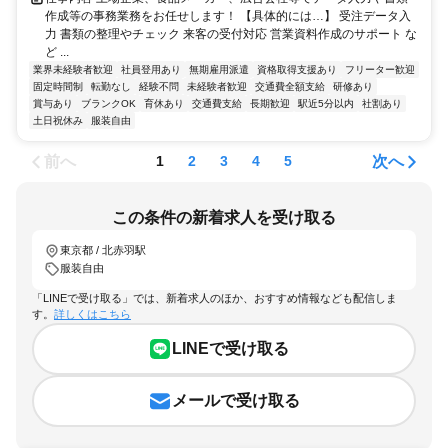
作成等の事務業務をお任せします！ 【具体的には…】 受注データ入
力 書類の整理やチェック 来客の受付対応 営業資料作成のサポート な
ど ...
業界未経験者歓迎
社員登用あり
無期雇用派遣
資格取得支援あり
フリーター歓迎
固定時間制
転勤なし
経験不問
未経験者歓迎
交通費全額支給
研修あり
賞与あり
ブランクOK
育休あり
交通費支給
長期歓迎
駅近5分以内
社割あり
土日祝休み
服装自由
前へ
次へ
1
2
3
4
5
この条件の新着求人を受け取る
東京都 / 北赤羽駅
服装自由
「LINEで受け取る」では、新着求人のほか、おすすめ情報なども配信しま
す。
詳しくはこちら
LINEで受け取る
メールで受け取る