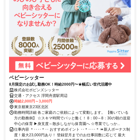
ベビーシッター
8月限定のお試し勤務OK！時給2000円〜★幅広い世代活躍中
株式会社ポピンズシッター
交通・アクセス 浮間舟渡駅周辺
時給2,000円～3,000円
東京都東京23区北区
勤務時間詳細 各ご家庭のご依頼によって変動します。 【働いている
方の勤務例】 ☆スキマ時間でパッと働く！ 8：00～8：30の朝の送迎
中心の保育 ▶身支度～散歩しながら保育園へ ☆専業でしっか...
仕事内容 ＊‥‥＊‥ おすすめポイント ‥＊‥‥＊ ⏩新人ボーナス制
度！最大23,000円あり！ 登録翌月までのお仕事回数に応じて 最大