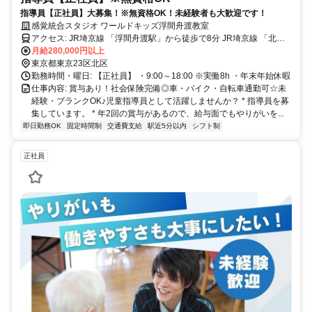
指導員【正社員】大募集！※無資格OK！未経験者も大歓迎です！
感覚統合スタジオ ワールドキッズ浮間舟渡教室
アクセス: JR埼京線 「浮間舟渡駅」から徒歩で8分 JR埼京線 「北赤
羽駅」から徒歩で13分
月給280,000円以上
東京都東京23区北区
勤務時間・曜日: 【正社員】 ・9:00～18:00 ※実働8h ・年末年始休暇
仕事内容: 賞与あり！社会保険完備◎車・バイク・自転車通勤可☆未
経験・ブランクOK♪児童指導員として活躍しませんか？ * 指導員を募
集しています。 * 年2回の賞与があるので、給与面でもやりがいを...
即日勤務OK
固定時間制
交通費支給
駅近5分以内
シフト制
正社員