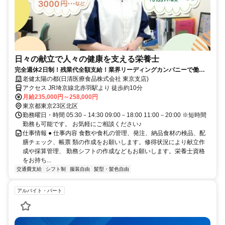
日々の献立で人々の健康を支える栄養士
完全週休2日制！残業代全額支給！業界リーディングカンパニーで働き
ませんか？！
老健太陽の都(日清医療食品株式会社 東京支店)
アクセス JR埼京線北赤羽駅より 徒歩約10分
月給235,000円～258,000円
東京都東京23区北区
勤務曜日・時間 05:30－14:30 09:00－18:00 11:00－20:00 ※短時間
勤務も可能です。 お気軽にご相談ください♪
仕事情報 ● 仕事内容 食数や食札の管理、発注、納品食材の検品、配
膳チェック、帳票 類の作成をお願いします。修得状況により献立作
成や採算管理、 勤務シフトの作成などもお願いします。栄養士資格
をお持ち...
交通費支給
シフト制
服装自由
髪型・髪色自由
アルバイト・パート