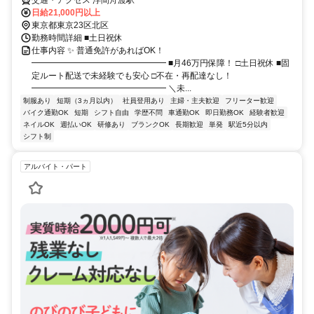
日給21,000円以上
東京都東京23区北区
勤務時間詳細 ■土日祝休
仕事内容 ✨ 普通免許があればOK！
━━━━━━━━━━━━━━━━ ■月46万円保障！ □土日祝休 ■固
定ルート配送で未経験でも安心 □不在・再配達なし！
━━━━━━━━━━━━━━━━ ＼未...
制服あり
短期（3ヵ月以内）
社員登用あり
主婦・主夫歓迎
フリーター歓迎
バイク通勤OK
短期
シフト自由
学歴不問
車通勤OK
即日勤務OK
経験者歓迎
ネイルOK
週払いOK
研修あり
ブランクOK
長期歓迎
単発
駅近5分以内
シフト制
アルバイト・パート