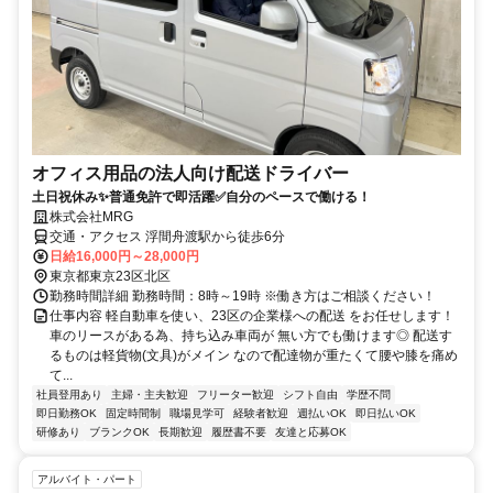
オフィス用品の法人向け配送ドライバー
土日祝休み✨普通免許で即活躍✅自分のペースで働ける！
株式会社MRG
交通・アクセス 浮間舟渡駅から徒歩6分
日給16,000円～28,000円
東京都東京23区北区
勤務時間詳細 勤務時間：8時～19時 ※働き方はご相談ください！
仕事内容 軽自動車を使い、23区の企業様への配送 をお任せします！
車のリースがある為、持ち込み車両が 無い方でも働けます◎ 配送す
るものは軽貨物(文具)がメイン なので配達物が重たくて腰や膝を痛め
て...
社員登用あり
主婦・主夫歓迎
フリーター歓迎
シフト自由
学歴不問
即日勤務OK
固定時間制
職場見学可
経験者歓迎
週払いOK
即日払いOK
研修あり
ブランクOK
長期歓迎
履歴書不要
友達と応募OK
アルバイト・パート