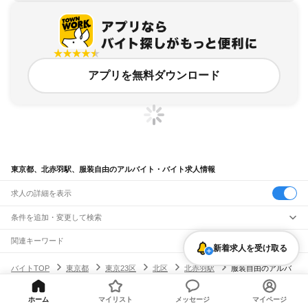
アプリを無料ダウンロード
東京都、北赤羽駅、服装自由のアルバイト・バイト求人情報
求人の詳細を表示
条件を追加・変更して検索
市区町村を追加・変更
関連キーワード
新着求人を受け取る
完全在宅ワーク 全国
シール貼り 在宅
現在地周辺
ガチャガチャ
犬カフェ
東京都
駅を追加・変更
バイトTOP
東京都
東京23区
北区
北赤羽駅
服装自由のアルバ
東京都
すべて
イト・バイト・求人
東京23区
すべて
職種を追加・変更
JR東海道本線(東京～熱海)
千代田区
中央区
港区
新宿区
文京区
台東区
墨田区
江東区
品川区
目黒区
大田区
ホーム
マイリスト
メッセージ
マイページ
東京駅
新橋駅
品川駅
飲食・フードサービス
世田谷区
渋谷区
中野区
杉並区
豊島区
北区
荒川区
板橋区
練馬区
足立区
葛飾区