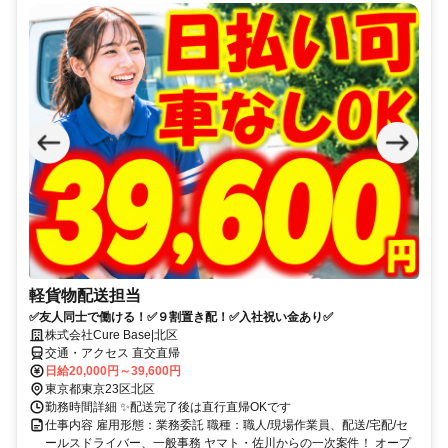
軽貨物配送担当
✅友人同士で働ける！✅９割置き配！✅入社祝い金あり✅
株式会社Cure Base|北区
交通・アクセス 直交直帰
日給20,000円～39,600円
東京都東京23区北区
勤務時間詳細 ✨配送完了後は直行直帰OKです
仕事内容 雇用形態：業務委託 職種：職人/現場作業員、配送/宅配/セ
ールスドライバー、一般事務 ヤマト・佐川からの一次案件！ オープ