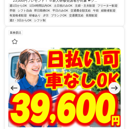
23,000円プレゼント！ ※新人研修受講者が対象 ⏩ク...
週1日からOK
1日4時間以内OK
土日祝のみOK
主婦・主夫歓迎
フリーター歓迎
早朝
シフト自由
即日勤務OK
平日のみOK
交通費全額支給
午前
経験者歓迎
有資格者歓迎
研修あり
夕方
ブランクOK
交通費支給
長期歓迎
週2・3日からOK
シフト制
業務委託