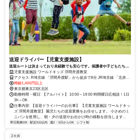
送迎ドライバー【児童支援施設】
送迎ルートは決まっており未経験でも安心です。保護者や子どもたちか
らの「ありがとう」が直接もらえる、やりがいのあるお仕事です。
児童支援施設 ワールドキッズ 浮間舟渡教室
アクセス: R埼京線 「浮間舟渡駅」から徒歩で8分 JR埼京線 「北赤羽
駅」から徒歩で13分
時給1,400円以上
東京都東京23区北区
勤務時間・曜日: 【アルバイト】 10:00～19:00 時間曜日応相談！1日
3h～OK
仕事内容: 【送迎ドライバーのお仕事】 【児童支援施設 ワールドキッ
ズ 浮間舟渡教室】 園児たちの送迎業務をお任せします。 小さめのミ
ニバンを使用し、朝・夕の送迎やお出かけ時の移動を担当します...
即日勤務OK
駅近5分以内
週2・3日からOK
シフト制
正社員