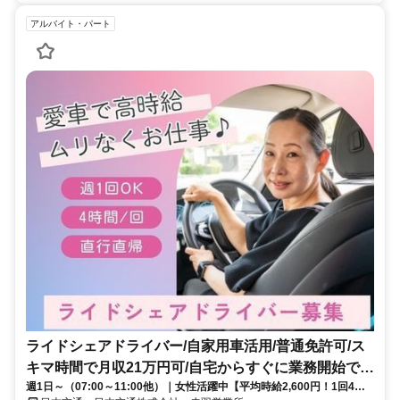
アルバイト・パート
ライドシェアドライバー/自家用車活用/普通免許可/ス
キマ時間で月収21万円可/自宅からすぐに業務開始でき
週1日～（07:00～11:00他）｜女性活躍中【平均時給2,600円！1回4時
る