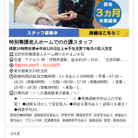
特別養護老人ホームでの介護スタッフ
残業10時間未満★年休120日以上★手当充実で毎月の収入安定
北区特別養護老人ホーム桐ケ丘やまぶき荘
交通・アクセス JR「浮間舟渡駅」徒歩約10～15分、「北赤羽駅」も
利用可能、自転車通勤OK（バイクNG）
月給250,204円～323,620円
東京都東京23区北区
勤務時間詳細 総労働時間：1ヶ月あたり160時間 ＜早番＞07:30～
16:15（実働8時間） ＜日勤＞09:00～17:45（実働8時間） ＜遅番＞
10:45～19:30（実働8時間） ＜夜勤＞1...
仕事内容 °˖✧ ＼介護経験者大募集／✧˖°
★:・.――――――――――――.・:☆ ◆実務経験半年以上の方歓
迎！ ◆経験を活かして安定収入♪ ◆昇給＆賞与あり！頑張りを還元！
◆残業平均10...
変形労働時間制
資格取得支援あり
学歴不問
職場見学可
住宅手当あり
研修あり
賞与あり
ブランクOK
交通費支給
資格取得手当あり
服装自由
髪型・髪色自由
正社員