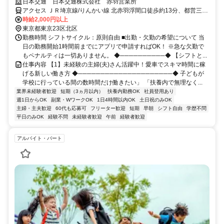
間・愛車で直行直帰】ライドシェアのドライバー◎週1回・4時間でOK
日本交通 日本交通株式会社 赤羽営業所
なのでスキマ時間に！当日の急なシフト変更も調整OK！
アクセス ＪＲ埼京線/りんかい線 北赤羽浮間口徒歩約13分、都営三田
線 志村坂上A3口徒歩約15分
時給2,000円以上
東京都東京23区北区
勤務時間 シフトサイクル：原則自由 ■出勤・欠勤の希望について 当
日の勤務開始1時間前までにアプリで申請すればOK！ ※急な欠勤で
もペナルティは一切ありません。 ◆──────────◆ 【シフトと...
仕事内容 【1】未経験の主婦(夫)さん活躍中！愛車でスキマ時間に稼
げる新しい働き方 ◆─────────────────────◆ 子どもが
学校に行っている間の数時間だけ働きたい」 「扶養内で無理なく...
業界未経験者歓迎
短期（3ヵ月以内）
扶養内勤務OK
社員登用あり
週1日からOK
副業・WワークOK
1日4時間以内OK
土日祝のみOK
主婦・主夫歓迎
60代も応募可
フリーター歓迎
短期
早朝
シフト自由
学歴不問
平日のみOK
経験不問
未経験者歓迎
午前
経験者歓迎
アルバイト・パート