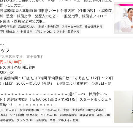
日はお気軽にご相談ください。 ※週3日～OK！ ※土日祝は月半分以上勤
 ・1日の実...
種 調剤薬局の薬剤師 雇用形態 パート 仕事内容 【仕事内容】 ・調剤業
剤・監査・服薬指導・薬歴入力など） ・服薬指導、服薬後フォロー ・
業務 ・医療安全対策の取...
未経験者歓迎
店舗割引あり
主婦・主夫歓迎
フリーター歓迎
社会保険あり
不問
研修あり
制服貸与
ブランクOK
シフト制
昇給あり
ート
タッフ
ビス日暮里支社 東十条案件
0円～16,100円
セス 東十条駅周辺案件
23区北区
 実働時間：1日あたり8時間 平均勤務日数：1ヶ月あたり12日 〜 20日
7:00（日勤） 20:00～翌5:00（夜勤） （現場により変動有） ◇週3日～勤
.
＋＝＋＝＋＝＋＝＋＝＋＝＋＝＋＝＋＝＋＝ 週3日～ok！採用率98％！
ト！ 未経験者歓迎！日払いok！高収入で稼げる！ スタートダッシュキ
施中！ ＋＝＋＝＋＝＋＝＋＝＋...
（3ヵ月以内）
扶養内勤務OK
土日祝のみOK
主婦・主夫歓迎
60代も応募可
短期
シフト自由
学歴不問
平日のみOK
未経験者歓迎
経験者歓迎
週払いOK
資格者歓迎
ブランクOK
長期歓迎
単発
フルタイム歓迎