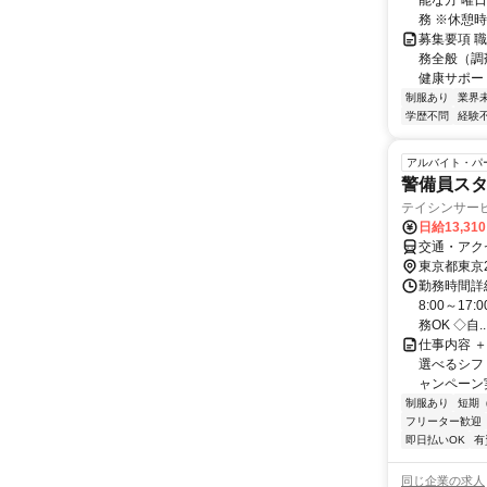
能な方 曜
務 ※休憩時間
募集要項 職
務全般（調
健康サポート
制服あり
業界
学歴不問
経験
アルバイト・パ
警備員ス
テイシンサー
日給13,31
交通・アク
東京都東京
勤務時間詳細
8:00～1
務OK ◇自..
仕事内容 
選べるシフ
ャンペーン実
制服あり
短期
フリーター歓迎
即日払いOK
有
同じ企業の求人