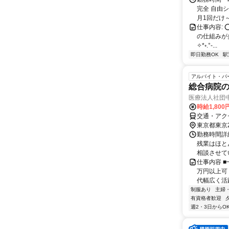
完全 自由シ
月1回だけ～ 
仕事内容: 
の仕組みが多い
✧*◦.°-...
即日勤務OK
駅
アルバイト・パ
総合病院
医療法人社団
時給1,80
交通・アク
東京都東京
勤務時間詳細
残業はほと
相談させて
仕事内容 
万円以上可！
代幅広く活躍
制服あり
主婦
有資格者歓迎
週2・3日からO