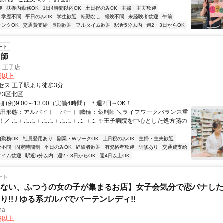
迎
扶養内勤務OK
1日4時間以内OK
土日祝のみOK
主婦・主夫歓迎
学歴不問
平日のみOK
学生歓迎
転勤なし
経験不問
未経験者歓迎
午前
ランクOK
交通費支給
長期歓迎
フルタイム歓迎
駅近5分以内
週2・3日からOK
ート
剤師
 王子店
0円以上
セス 王子駅より徒歩3分
23区北区
 (例)9:00～13:00（実働4時間） ＊週2日～OK！
雇用形態：アルバイト・パート 職種：薬剤師 ＼ライフワークバランス重
.:｡＋.:｡.:｡＋.:｡.:｡＋.:｡.:｡＋..:｡＋.:｡ ✨王子病院を中心とした処方箋の
内勤務OK
社員登用あり
副業・WワークOK
土日祝のみOK
主婦・主夫歓迎
歴不問
固定時間制
平日のみOK
経験者歓迎
有資格者歓迎
研修あり
交通費支給
タイム歓迎
駅近5分以内
週2・3日からOK
週4日以上OK
ート
しない、ふつうの女の子が集まるお店】女子会気分で恋バナし
!! / ゆる系ガルバでバーテンレディ!!
ina
0円以上