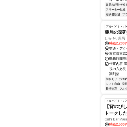
業界未経験者歓
フリーター歓迎
経験者歓迎
ブ
アルバイト・パ
薬局の薬
しらゆり薬局
時給2,20
交通・アク
東京都東京
勤務時間詳細
仕事内容 
視の方必見！／ 
調剤薬...
制服あり
扶養
シフト自由
学
長期歓迎
フル
アルバイト・パ
【背のび
トークしたり
Girl's Bar Mar
時給2,50