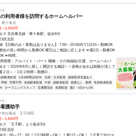
ート
アの利用者様を訪問するホームヘルパー
 東十条店
円～2,500円
セス 京浜東北線「東十条駅」徒歩8分
23区北区
 【日勤のみ！夜勤はありません】 7:00～20:00内で1日2h～勤務OK
都合の良い時間から勤務OK 曜日はご相談に応じます ⏩週2日～勤務OK
 ⏩時間...
雇用形態：アルバイト・パート 職種：その他福祉/介護、ホームヘルパ
祉士 ✨2026年8月に新しく開設する施設✨ ✨資格があれば経験が浅くて
週２日～・1日２時間～勤務O...
未経験者歓迎
1日4時間以内OK
主婦・主夫歓迎
資格取得支援あり
早朝
学歴不問
未経験者歓迎
午前
経験者歓迎
残業なし
夜間
有資格者歓迎
K
オープニングスタッフ
交通費支給
長期歓迎
週2・3日からOK
ート
の看護助手
中央白報会 王子病院
円～1,600円
セス 「王子駅」より徒歩3分
23区北区
 6：00～22：00 ＊1日2時間～OK！ ＊週1日～OK！ ┗子育て中のマ