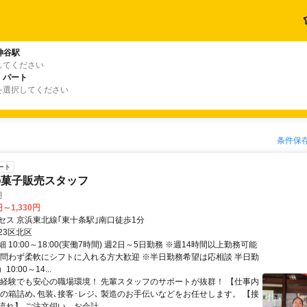
神谷駅
してください
・パート
を選択してください
条件保
ート
の菓子販売スタッフ
月
円～1,330円
セス 京浜東北線｢東十条駅｣南口徒歩1分
23区北区
 10:00～18:00(実働7時間) 週2日～5日勤務 ※週14時間以上勤務可能
日問わず柔軟にシフトに入れる方大歓迎 ※半日勤務希望は応相談 半日勤
0:00～14...
未経験でも安心の職場環境！ 先輩スタッフのサポートが抜群！ 【仕事内
子の箱詰め､包装､接客･レジ､ 製造のお手伝いなどをお任せします。 【接
れ】 ご注文伺い、お会計...