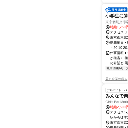
小学生に算
東京個別指導
時給1,250
アクセス J
東京都東京
勤務曜日・時間
～20:10 2
仕事情報 
が担当） 
の希望と 照
社員登用あり
同じ企業の求人
アルバイト・パ
みんなで楽
Girl's Bar Mar
時給2,50
アクセス: ●東十条駅から徒歩30秒（出口の目の前） ［京浜東北・根岸線］ ●赤羽
駅から徒歩15分 ［京
東京都東京
線］ ==
勤務時間・曜