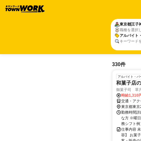
東京都
王子
職種を選択
アルバイト
キーワード
330件
アルバイト・パ
和菓子店
御菓子司 草
時給1,310
交通・アク
東京都東京
勤務時間詳細
な方 ※曜
務シフト例）1
仕事内容 
容】 お菓
客・販売の流