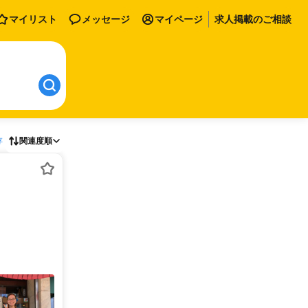
マイリスト
メッセージ
マイページ
求人掲載のご相談
存
関連度順