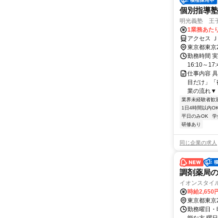
個別指導
明光義塾 王子教
1業務あたり
アクセス 
東京都東京
勤務時間 実
16:10～17:
仕事内容 
目だけ」「
業の流れ▼ 
業界未経験者歓
1日4時間以内O
平日のみOK
学
研修あり
同じ企業の求人
調剤薬局
イオンスタイ
時給2,650
東京都東京
勤務曜日・時