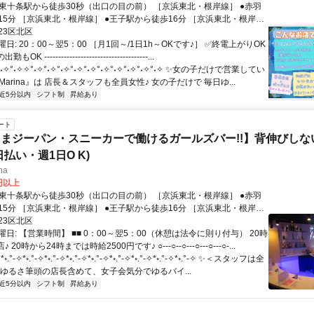
浜東北・根岸線］ ●王子駅から徒歩16分 ［京浜東北・根岸
23区北区
日: 20：00～翌5：00 ［月1回～/1日1h～OKです♪］ ✅終電上がりOK
 -------------------------------------...
˖✧°˖✧✧°˖✧°˖✧°˖✧°˖✧°˖✧°˖✧°˖✧°˖✧°˖✧°˖✧ ✨女の子だけで営業してい
Marina』は 店長＆スタッフも全員女性♪ 女の子だけで 毎日ゆ...
近5分以内
シフト制
昇給あり
ート
まジーパン・スニーカーで働けるガールズバー!!】背伸びしな
払い・週1日O K)
ina
0円以上
浜東北・根岸線］ ●王子駅から徒歩16分 ［京浜東北・根岸
23区北区
=============================
日: 【営業時間】 ■■ 0：00～翌5：00（休憩は法令に則り付与） 20時
 20時から24時までは時給2500円です♪ ○---○--○---○---○---○-...
°-✧*◦.°-✧*◦.°-✧*◦.°-✧*◦.°-✧*◦.°-✧*◦.°-✧*◦.°-✧*◦.°-✧ ✨＜スタッフは全
 ゆるさ筆頭の店長含めて、女子会気分でゆるバイ...
近5分以内
シフト制
昇給あり