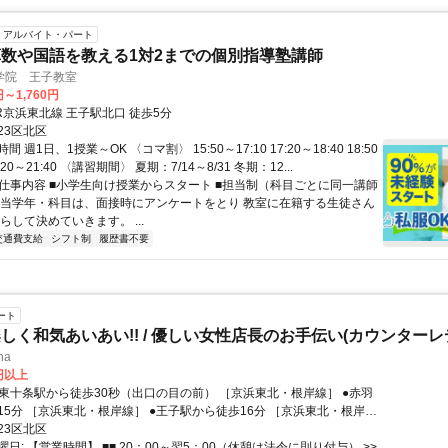
アルバイト・パート
数や国語を教える1対2までの個別指導塾講師
学院 王子教室
円～1,760円
R京浜東北線 王子駅北口 徒歩5分
23区北区
 週1日、1授業～OK 〈コマ割〉 15:50～17:10 17:20～18:40 18:50
0:20～21:40 〈講習期間〉 夏期：7/14～8/31 冬期：12...
● 仕事内容 ■小学生向け授業からスタート ■担当制（科目ごとに同一講師
担当学年・科目は、面接時にアンケートをとり 教室に在籍する生徒さん
らして決めていきます。 ...
交通費支給
シフト制
履歴書不要
ート
しく和気あいあい!! / 優しい女性店長のお手伝い(カウンターレ
ina
0円以上
浜東北・根岸線］ ●王子駅から徒歩16分 ［京浜東北・根岸
23区北区
=============================
日: 【営業時間】 ■■ 20：00～翌5：00（休憩は法令に則り付与） >>