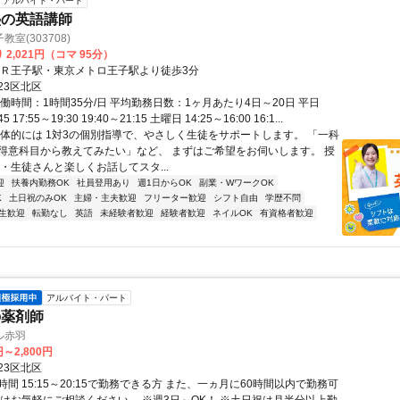
アルバイト・パート
塾の英語講師
室(303708)
 2,021円（コマ 95分）
ＪＲ王子駅・東京メトロ王子駅より徒歩3分
23区北区
働時間：1時間35分/日 平均勤務日数：1ヶ月あたり4日～20日 平日
45 17:55～19:30 19:40～21:15 土曜日 14:25～16:00 16:1...
具体的には 1対3の個別指導で、やさしく生徒をサポートします。 「一科
得意科目から教えてみたい」など、 まずはご希望をお伺いします。 授
・生徒さんと楽しくお話してスタ...
迎
扶養内勤務OK
社員登用あり
週1日からOK
副業・WワークOK
K
土日祝のみOK
主婦・主夫歓迎
フリーター歓迎
シフト自由
学歴不問
生歓迎
転勤なし
英語
未経験者歓迎
経験者歓迎
ネイルOK
有資格者歓迎
アルバイト・パート
の薬剤師
ル赤羽
円～2,800円
23区北区
間 15:15～20:15で勤務できる方 また、一ヵ月に60時間以内で勤務可