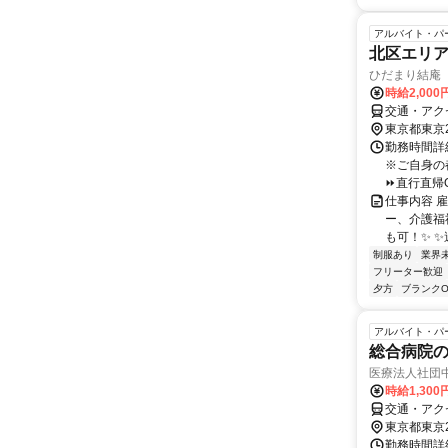
アルバイト・パ
北区エリ
ひだまり結庵
時給2,000
交通・アク
東京都東京
勤務時間詳細
※ご自身の
⏩直行直帰OK
仕事内容 
ー、介護福
も可！✨ ✨
制服あり
業界
フリーター歓迎
夕方
ブランクO
アルバイト・パ
総合病院
医療法人社団
時給1,300
交通・アク
東京都東京
勤務時間詳細