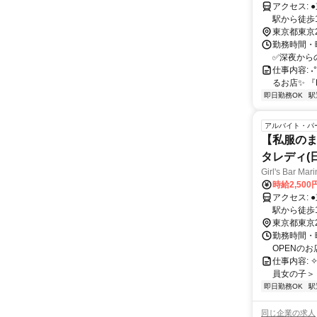
アクセス: ●東十条駅から徒歩30秒（出口の目の前） ［京浜東北・根岸線］ ●赤羽
駅から徒歩15分 ［京
線］
東京都東京
勤務時間・曜
✅深夜からの出勤もOK
仕事内容: ˖°
るお店✨ 『
即日勤務OK
駅
アルバイト・パ
【私服のま
タレディ(日
Girl's Bar Mar
時給2,50
アクセス: ●東十条駅から徒歩30秒（出口の目の前） ［京浜東北・根岸線］ ●赤羽
駅から徒歩15分 ［京
東京都東京
線］ ==
勤務時間・曜
OPENのお店♪
仕事内容: ✧*◦.
員女の子＞
即日勤務OK
駅
同じ企業の求人