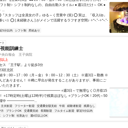
フト制✨ シフト制約なしの、自由出勤スタイル♪ ● 週1日だけ～ OK ●
...
⭕『スタッフは全員女の子』ゆる～く営業中 (笑) ⭕ 実は、「収入Up」
☆ ⭕ [ 未経験さん ] がメインで活躍するラフすぎ空間♪ ✧*◦.°-✧*◦.°-
近5分以内
シフト制
昇給あり
ート
の視能訓練士
中央白報会 王子病院
0円以上
セス 「王子駅」より徒歩3分
23区北区
 9：00～17：00（月～金） 9：00～12：30（土） ※週3日～勤務 ※
んどありません！ ※稀に早出が発生することがありますが、事前にご
いただきます。
■━━━━━━━━━━━━━━━━━━ ⭐週3日～で無理なく◎月収15
 ⭐17時定時(土曜は12時半)で残業ほぼなし ⭐ブランクOK！20代～50
中 ━━━━━━━━...
・主夫歓迎
フリーター歓迎
交通費全額支給
午前
経験者歓迎
残業なし
夕方
ブランクOK
交通費支給
長期歓迎
フルタイム歓迎
駅近5分以内
K
シフト制
社割あり
週4日以上OK