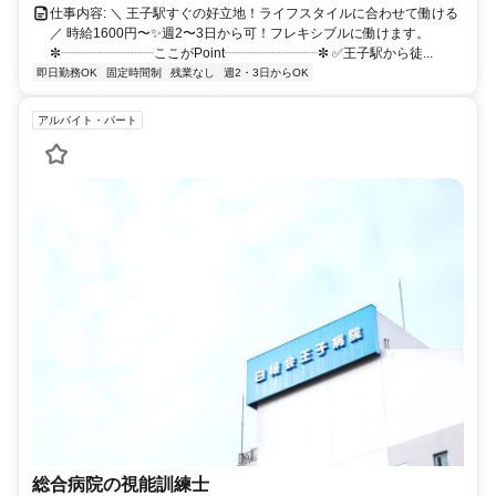
仕事内容: ＼ 王子駅すぐの好立地！ライフスタイルに合わせて働ける
／ 時給1600円〜✨週2〜3日から可！フレキシブルに働けます。
✼┈┈┈┈┈┈┈ここがPoint┈┈┈┈┈┈┈✼ ✅王子駅から徒...
即日勤務OK
固定時間制
残業なし
週2・3日からOK
アルバイト・パート
総合病院の視能訓練士