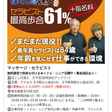
マッサージ・セラピスト
無料講習で技術を付ける★ミドル・シニア活躍中！最低保証あり！
ほぐしの達人 王子店(合同会社グッドワン)
交通・アクセス 王子駅から徒歩1分、王子駅前駅から徒歩3分、西ヶ
原駅から徒歩15分、栄町駅から徒歩11分
1業務あたり 2,109円～3,288円（業務 60分）
東京都東京23区北区
勤務時間詳細 10：00～23：30／店舗営業時間 ＜勤務例＞ 10:00～
19:00 14:00～23:30 18:00～23:30 など まずは、「この時間で働きた
い」という あなたの希望をお...
仕事内容 ✨ミドル・シニア世代が輝く職場！ 年齢不問、ブランク大