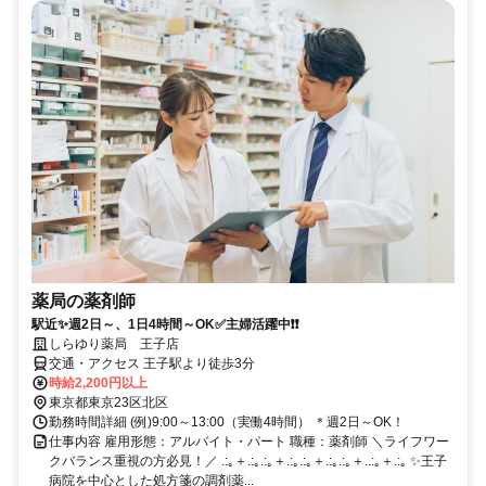
薬局の薬剤師
駅近✨週2日～、1日4時間～OK✅主婦活躍中❗❗
しらゆり薬局 王子店
交通・アクセス 王子駅より徒歩3分
時給2,200円以上
東京都東京23区北区
勤務時間詳細 (例)9:00～13:00（実働4時間） ＊週2日～OK！
仕事内容 雇用形態：アルバイト・パート 職種：薬剤師 ＼ライフワー
クバランス重視の方必見！／ .:｡＋.:｡.:｡＋.:｡.:｡＋.:｡.:｡＋..:｡＋.:｡ ✨王子
病院を中心とした処方箋の調剤薬...