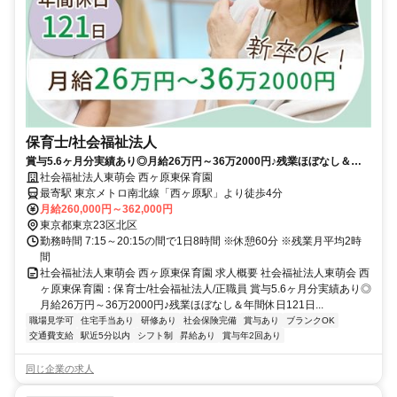
保育士/社会福祉法人
賞与5.6ヶ月分実績あり◎月給26万円～36万2000円♪残業ほぼなし＆年
間休日121日あり☆駅から徒歩4分♪新卒OK！【東京都北区、西ヶ原駅、
社会福祉法人東萌会 西ヶ原東保育園
保育園、保育士、正職員】
最寄駅 東京メトロ南北線「西ヶ原駅」より徒歩4分
月給260,000円～362,000円
東京都東京23区北区
勤務時間 7:15～20:15の間で1日8時間 ※休憩60分 ※残業月平均2時
間
社会福祉法人東萌会 西ヶ原東保育園 求人概要 社会福祉法人東萌会 西
ヶ原東保育園：保育士/社会福祉法人/正職員 賞与5.6ヶ月分実績あり◎
月給26万円～36万2000円♪残業ほぼなし＆年間休日121日...
職場見学可
住宅手当あり
研修あり
社会保険完備
賞与あり
ブランクOK
交通費支給
駅近5分以内
シフト制
昇給あり
賞与年2回あり
同じ企業の求人