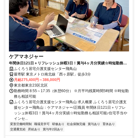
ケアマネジャー
年間休日121日＋リフレッシュ休暇3日！賞与4ヶ月分実績☆時短勤務も
相談可能♪住宅手当やインセンティブなどの各種手当あり◎【北区、居宅
ふくろう居宅介護支援センター飛鳥山
介護、西ヶ原駅、ケアマネ、正職員】※採用強化中
最寄駅 東京メトロ南北線「西ヶ原駅」徒歩3分
月給275,400円～386,000円
東京都東京23区北区
勤務時間 8:55～17:35（休憩60分） ※月平均残業時間5時間 ※時短勤
務も相談可能
ふくろう居宅介護支援センター飛鳥山 求人概要 ふくろう居宅介護支
援センター飛鳥山：ケアマネジャー/正職員 年間休日121日＋リフレ
ッシュ休暇3日！賞与4ヶ月分実績☆時短勤務も相談可能♪住宅手当や
インセ...
変形労働時間制
職場見学可
研修あり
社会保険完備
賞与あり
育休あり
交通費支給
昇給あり
賞与年2回あり