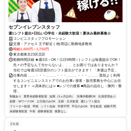
セブンイレブンスタッフ
週1シフト提出×日払い◎学生・未経験大歓迎！夏休み最終募集☆
コンビニスタッフプロモーション
交通・アクセス 王子駅近く/他周辺に勤務地多数有
時給1,400円～1,750円
東京都東京23区北区
勤務時間詳細 ★週3日～OK！(1日5時間～) シフトは毎週提出でOK！
先々の予定なんて分からないよ、、、とお困りではありませんか？
当社では毎週1回翌週分のシフト提出ができます！ 「来週は予定...
仕事内容 ……・・・………・・・………・・・……… 普段よく利用
するコンビニエンスストアでのお仕事♪ 接客・販売業務を中心にお任
せします！ ≪具体的には≫ ■レジでの接客 ■商品の品出し・陳列・整
理...
制服あり
業界未経験者歓迎
短期（3ヵ月以内）
扶養内勤務OK
社員登用あり
副業・WワークOK
土日祝のみOK
主婦・主夫歓迎
週1シフト提出
フリーター歓迎
早朝
シフト自由
学歴不問
平日のみOK
学生歓迎
経験不問
未経験者歓迎
午前
経験者歓迎
残業なし
正社員