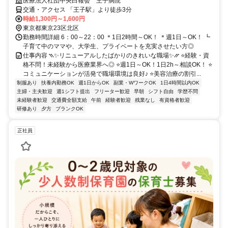
医療法人社団中央白報会 王子病院
交通・アクセス 「王子駅」より徒歩3分
時給1,300円～1,600円
東京都東京23区北区
勤務時間詳細 6：00～22：00 ＊1日2時間～OK！ ＊週1日～OK！ ┗
子育て中のママや、大学生、プライベートを充実させたい方◎
仕事内容 ⳹✨リニューアルしたばかりのきれいな職場✨⳼ ⭐経験・資
格不問！未経験から医療業界へ◎ ⭐週1日～OK！1日2h～相談OK！ ⭐
コミュニケーションが活発で職場環境は良好♪ ⭐美容治療の割引...
制服あり
扶養内勤務OK
週1日からOK
副業・WワークOK
1日4時間以内OK
主婦・主夫歓迎
週1シフト提出
フリーター歓迎
早朝
シフト自由
学歴不問
未経験者歓迎
交通費全額支給
午前
経験者歓迎
残業なし
有資格者歓迎
研修あり
夕方
ブランクOK
正社員