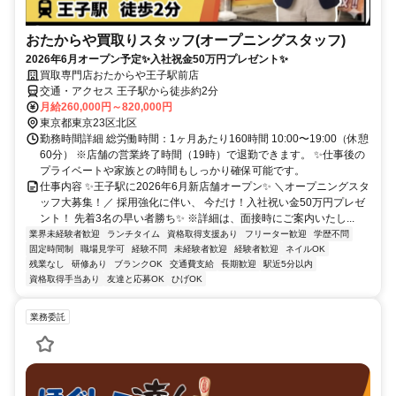
おたからや買取りスタッフ(オープニングスタッフ)
2026年6月オープン予定✨入社祝金50万円プレゼント✨
買取専門店おたからや王子駅前店
交通・アクセス 王子駅から徒歩約2分
月給260,000円～820,000円
東京都東京23区北区
勤務時間詳細 総労働時間：1ヶ月あたり160時間 10:00〜19:00（休憩
60分） ※店舗の営業終了時間（19時）で退勤できます。 ✨仕事後の
プライベートや家族との時間もしっかり確保可能です。
仕事内容 ✨王子駅に2026年6月新店舗オープン✨ ＼オープニングスタ
ッフ大募集！／ 採用強化に伴い、 今だけ！入社祝い金50万円プレゼ
ント！ 先着3名の早い者勝ち✨ ※詳細は、面接時にご案内いたし...
業界未経験者歓迎
ランチタイム
資格取得支援あり
フリーター歓迎
学歴不問
固定時間制
職場見学可
経験不問
未経験者歓迎
経験者歓迎
ネイルOK
残業なし
研修あり
ブランクOK
交通費支給
長期歓迎
駅近5分以内
資格取得手当あり
友達と応募OK
ひげOK
業務委託