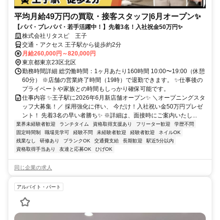
平均月給49万円の買取・接客スタッフ|6月オープン✨
【パパ・プレパパ・若手活躍中！】先着3名！入社祝金50万円✨
株式会社リタスピ 王子
交通・アクセス 王子駅から徒歩約2分
月給260,000円～820,000円
東京都東京23区北区
勤務時間詳細 総労働時間：1ヶ月あたり160時間 10:00〜19:00（休憩
60分） ※店舗の営業終了時間（19時）で退勤できます。 ✨仕事後の
プライベートや家族との時間もしっかり確保可能です。
仕事内容 ✨王子駅に2026年6月新店舗オープン✨ ＼オープニングスタ
ッフ大募集！／ 採用強化に伴い、 今だけ！入社祝い金50万円プレゼ
ント！ 先着3名の早い者勝ち✨ ※詳細は、面接時にご案内いたし...
業界未経験者歓迎
ランチタイム
資格取得支援あり
フリーター歓迎
学歴不問
固定時間制
職場見学可
経験不問
未経験者歓迎
経験者歓迎
ネイルOK
残業なし
研修あり
ブランクOK
交通費支給
長期歓迎
駅近5分以内
資格取得手当あり
友達と応募OK
ひげOK
同じ企業の求人
アルバイト・パート