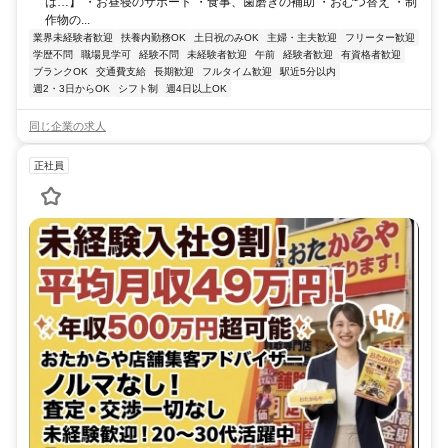
は…】 ・お昼寝のサポート ・食事、歯磨きの補助 ・おむつ替え ・制
作物の...
業界未経験者歓迎
扶養内勤務OK
土日祝のみOK
主婦・主夫歓迎
フリーター歓迎
学歴不問
職場見学可
経験不問
未経験者歓迎
午前
経験者歓迎
有資格者歓迎
ブランクOK
交通費支給
長期歓迎
フルタイム歓迎
駅近5分以内
週2・3日からOK
シフト制
週4日以上OK
同じ企業の求人
正社員