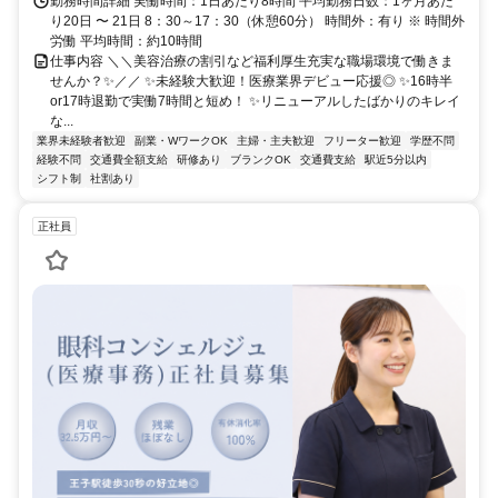
勤務時間詳細 実働時間：1日あたり8時間 平均勤務日数：1ヶ月あた
り20日 〜 21日 8：30～17：30（休憩60分） 時間外：有り ※ 時間外
労働 平均時間：約10時間
仕事内容 ＼＼美容治療の割引など福利厚生充実な職場環境で働きま
せんか？✨／／ ✨未経験大歓迎！医療業界デビュー応援◎ ✨16時半
or17時退勤で実働7時間と短め！ ✨リニューアルしたばかりのキレイ
な...
業界未経験者歓迎
副業・WワークOK
主婦・主夫歓迎
フリーター歓迎
学歴不問
経験不問
交通費全額支給
研修あり
ブランクOK
交通費支給
駅近5分以内
シフト制
社割あり
正社員