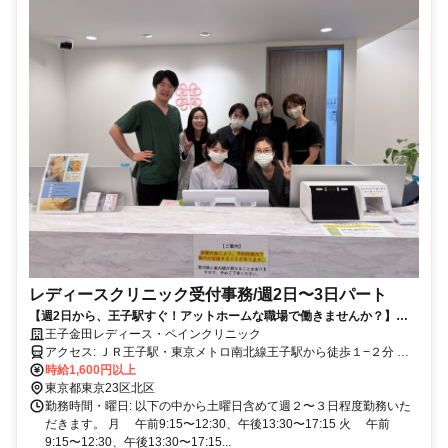
レディースクリニック受付事務/週2日〜3日パート
【週2日から、王子駅すぐ！アットホームな職場で働きませんか？】ド
クターズコスメ社割り有り！
王子金田レディース・ペインクリニック
アクセス: ＪＲ王子駅・東京メトロ南北線王子駅から徒歩１−２分 都
電荒川線王子駅前より徒歩５分
時給1,600円以上
東京都東京23区北区
勤務時間・曜日: 以下の中から土曜日含めて週２〜３日程度勤務いた
だきます。 月 午前9:15〜12:30、午後13:30〜17:15 火 午前
9:15〜12:30、午後13:30〜17:15...