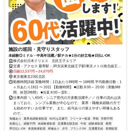
施設の巡回・見守りスタッフ
未経験◎ミドル・中高年活躍／駅チカ★1分の好立地★日払いOK
株式会社日本クリエス 北区王子エリア
交通・アクセス 最寄駅：JR京浜東北線王子駅/東京メトロ南北線王子
駅 徒歩３分
日給12,537円～24,070円
東京都東京23区北区
勤務時間詳細 実働時間：1日あたり8時間 〜 16時間 平均勤務日数：1
ヶ月あたり18日 〜 20日 【勤務時間】 ■日勤 9:00～ 20:00（実働9時
間、休憩2時間） ■当直 8:00～翌8:...
仕事内容 ＼＼60代・シニア世代の方多数活躍中／／ 仕事の流れは決
まっており、 シンプル業務が中心なので、 業界・職種未経験の方で
も始めやすい お仕事です。 また、給与ありの覚えやすい研修もある
ので...
制服あり
業界未経験者歓迎
60代も応募可
フリーター歓迎
早朝
学歴不問
転勤なし
経験不問
未経験者歓迎
交通費全額支給
午前
経験者歓迎
夜間
即日払いOK
有資格者歓迎
研修あり
夕方
ブランクOK
交通費支給
長期歓迎