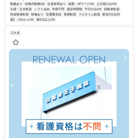
制服あり
扶養内勤務OK
社員登用あり
副業・WワークOK
土日祝のみOK
主婦・主夫歓迎
シフト自由
学歴不問
固定時間制
平日のみOK
経験者歓迎
有資格者歓迎
研修あり
交通費支給
長期歓迎
フルタイム歓迎
駅近5分以内
週2・3日からOK
週4日以上OK
正社員