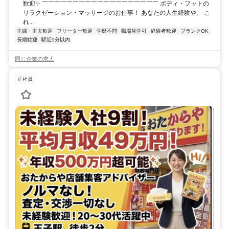
歓迎✨ ￣￣￣￣￣￣￣￣￣￣￣￣￣￣￣￣￣￣￣ ボディ・フットの
リラクゼーション・マッサージのお仕事！ あなたの人生経験や、 こ
れ...
主婦・主夫歓迎
フリーター歓迎
学歴不問
職場見学可
経験者歓迎
ブランクOK
長期歓迎
駅近5分以内
同じ企業の求人
正社員