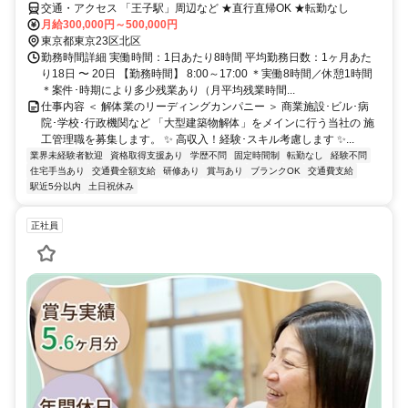
交通・アクセス 「王子駅」周辺など ★直行直帰OK ★転勤なし
月給300,000円～500,000円
東京都東京23区北区
勤務時間詳細 実働時間：1日あたり8時間 平均勤務日数：1ヶ月あた
り18日 〜 20日 【勤務時間】 8:00～17:00 ＊実働8時間／休憩1時間
＊案件･時期により多少残業あり（月平均残業時間...
仕事内容 ＜ 解体業のリーディングカンパニー ＞ 商業施設･ビル･病
院･学校･行政機関など 「大型建築物解体」をメインに行う当社の 施
工管理職を募集します。 ✨ 高収入！経験･スキル考慮します ✨...
業界未経験者歓迎
資格取得支援あり
学歴不問
固定時間制
転勤なし
経験不問
住宅手当あり
交通費全額支給
研修あり
賞与あり
ブランクOK
交通費支給
駅近5分以内
土日祝休み
正社員