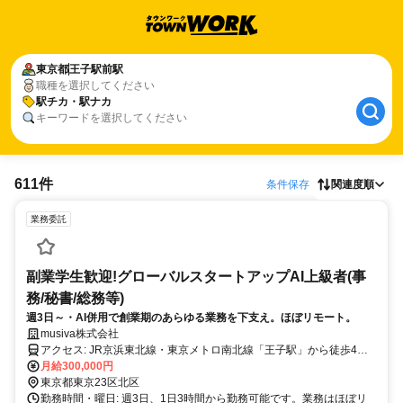
東京都
王子駅前駅
職種を選択してください
駅チカ・駅ナカ
キーワードを選択してください
611件
条件保存
関連度順
業務委託
副業学生歓迎!グローバルスタートアップAI上級者(事
務/秘書/総務等)
週3日～・AI併用で創業期のあらゆる業務を下支え。ほぼリモート。
musiva株式会社
アクセス: JR京浜東北線・東京メトロ南北線「王子駅」から徒歩4
分。
月給300,000円
東京都東京23区北区
勤務時間・曜日: 週3日、1日3時間から勤務可能です。業務はほぼリ