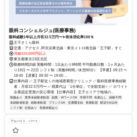
眼科コンシェルジュ(医療事務)
眼科経験1年以上月収32.5万円〜✨有休消化率100％
王子さくら眼科
交通・アクセス JR京浜東北線・東京メトロ南北線「王子駅」すぐ
月給315,000円以上
東京都東京23区北区
勤務時間詳細 実働時間：1日あたり8時間 平均勤務日数：1ヶ月あた
り19日 〜 22日 シフト制（実働8時間／休憩90分） 【早番】09:15 〜
18:45 【遅番】09:30 〜 19:00 ...
仕事内容 ✅ 王子駅近くの地域密着型クリニック ✅ 眼科医療事務経験
者：月収32.5万円〜 ✅ 残業代は「1分単位」で全額支給✨ ✅ ホワイト
企業認定受賞の安心環境 【仕事内容】 王子エリアで地域の...
制服あり
業界未経験者歓迎
副業・WワークOK
学歴不問
転勤なし
経験不問
未経験者歓迎
経験者歓迎
ブランクOK
交通費支給
長期歓迎
駅近5分以内
シフト制
社割あり
長期休暇あり
アルバイト・パート