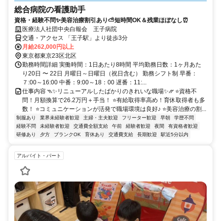
総合病院の看護助手
資格・経験不問✨美容治療割引あり⛅短時間OK＆残業ほぼなし⏰
医療法人社団中央白報会 王子病院
交通・アクセス 「王子駅」より徒歩3分
月給262,000円以上
東京都東京23区北区
勤務時間詳細 実働時間：1日あたり8時間 平均勤務日数：1ヶ月あた
り20日 〜 22日 月曜日～日曜日（祝日含む） 勤務シフト制 早番：
７:00～16:00 中番：9:00～18：00 遅番：11:...
仕事内容 ⳹✨リニューアルしたばかりのきれいな職場✨⳼ ⭐資格不
問！月額換算で26.2万円＋手当！ ⭐有給取得率高め！育休取得者も多
数！ ⭐コミュニケーションが活発で職場環境は良好♪ ⭐美容治療の割...
制服あり
業界未経験者歓迎
主婦・主夫歓迎
フリーター歓迎
早朝
学歴不問
経験不問
未経験者歓迎
交通費全額支給
午前
経験者歓迎
夜間
有資格者歓迎
研修あり
夕方
ブランクOK
育休あり
交通費支給
長期歓迎
駅近5分以内
アルバイト・パート