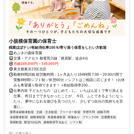
小規模保育園の保育士
残業ほぼナシ/有給消化率100％/寄り添う保育をしたい方歓迎
めぶきの森保育園
交通・アクセス 都電荒川線「梶原駅」徒歩4分
月給289,000円～349,000円
東京都東京23区北区
勤務時間詳細 総労働時間：1ヶ月あたり164時間 7:00～20:00の間で
実働8時間/シフト制 ✅休憩60分 ✅シフトはご相談に応じます！ ⭐お休
みも希望通り取得できます！ ⭐有給取得率100...
仕事内容 子どもたちの「はじめて」に、 いちばん近くで寄り添える
仕事。 昨日までできなかったことが、 今日、ふとできるようになっ
たり。 夢中になれる遊びを見つけたり、 少しずつ自分の気持ちを言
葉に...
業界未経験者歓迎
主婦・主夫歓迎
フリーター歓迎
学歴不問
経験不問
未経験者歓迎
経験者歓迎
有資格者歓迎
研修あり
ブランクOK
交通費支給
長期歓迎
駅近5分以内
資格取得手当あり
シフト制
同じ企業の求人