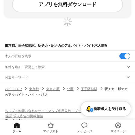
アプリを無料ダウンロード
東京都、王子駅前駅、駅チカ・駅ナカのアルバイト・バイト求人情報
求人の詳細を表示
条件を追加・変更して検索
市区町村を追加・変更
関連キーワード
完全在宅ワーク 全国
シール貼り 在宅
現在地周辺
ガチャガチャ
犬カフェ
東京都
駅を追加・変更
バイトTOP
東京都
東京23区
北区
王子駅前駅
駅チカ・駅ナカ
東京都
すべて
のアルバイト・バイト・求人
東京23区
すべて
職種を追加・変更
JR東海道本線(東京～熱海)
千代田区
中央区
港区
新宿区
文京区
台東区
墨田区
江東区
品川区
目黒区
大田区
東京駅
新橋駅
品川駅
飲食・フードサービス
世田谷区
渋谷区
中野区
杉並区
豊島区
北区
荒川区
板橋区
練馬区
足立区
葛飾区
特徴を追加・変更
新着求人を受け取る
飲食・フードサービス
江戸川区
すべて
ヘルプ・お問い合わせ
サイトマップ
利用規約・プライバシーポリシー
JR山手線
ホールスタッフ
キッチンスタッフ
皿洗い・洗い場
精肉・鮮魚加工
給食調理
人気
[企業]求人広告の掲載相談
大崎駅
五反田駅
目黒駅
恵比寿駅
渋谷駅
原宿駅
代々木駅
新宿駅
新大久保駅
八王子市
立川市
武蔵野市
三鷹市
青梅市
府中市
昭島市
調布市
町田市
小金井市
雇用形態を追加・変更
パン屋（ベーカリー）
フードカウンター販売員
バー（BAR）・バーテンダー
日払いOK
高校生歓迎
学生歓迎
深夜の仕事
髪型・髪色自由
ひげOK
ネイルOK
高田馬場駅
目白駅
池袋駅
大塚駅
巣鴨駅
駒込駅
田端駅
西日暮里駅
日暮里駅
鶯谷駅
小平市
日野市
東村山市
国分寺市
国立市
福生市
狛江市
東大和市
清瀬市
飲食店補助（開店・閉店準備）
飲食店（店長・マネージャー）
ピアスOK
アルバイト・パート
履歴書不要
オープニングスタッフ
留学生・外国人活躍中
上野駅
御徒町駅
秋葉原駅
神田駅
東京駅
有楽町駅
新橋駅
浜松町駅
田町駅
東久留米市
武蔵村山市
多摩市
稲城市
羽村市
あきる野市
西東京市
大島町
利島村
都道府県を変更
営業・販売
勤務期間
正社員
高輪ゲートウェイ駅
品川駅
ホーム
マイリスト
メッセージ
マイページ
新島村
神津島村
三宅村
御蔵島村
八丈町
青ヶ島村
小笠原村
西多摩郡
営業・販売
すべて