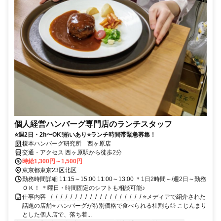
個人経営ハンバーグ専門店のランチスタッフ
⭐週2日・2h〜OK!賄いあり⭐ランチ時間帯緊急募集！
榎本ハンバーグ研究所 西ヶ原店
交通・アクセス 西ヶ原駅から徒歩2分
時給1,300円～1,500円
東京都東京23区北区
勤務時間詳細 11:15～15:00 11:00～13:00 ＊1日2時間～/週2日～勤務
ＯＫ！ ＊曜日・時間固定のシフトも相談可能♪
仕事内容 _/_/_/_/_/_/_/_/_/_/_/_/_/_/_/_/_/_/_/ ⭐メディアで紹介された
話題の店舗⭐ ハンバーグが特別価格で食べられる社割も◎ こじんまり
とした個人店で、落ち着...