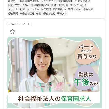
制服あり
業界未経験者歓迎
ランチタイム
扶養内勤務OK
社員登用あり
副業・WワークOK
1日4時間以内OK
主婦・主夫歓迎
週1シフト提出
フリーター歓迎
シフト自由
学歴不問
即日勤務OK
平日のみOK
学生歓迎
経験不問
未経験者歓迎
午前
経験者歓迎
研修あり
アルバイト・パート