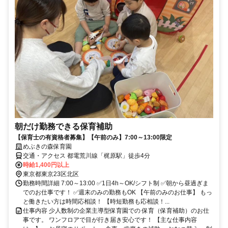
朝だけ勤務できる保育補助
【保育士の有資格者募集】【午前のみ】7:00～13:00限定
めぶきの森保育園
交通・アクセス 都電荒川線「梶原駅」徒歩4分
時給1,400円以上
東京都東京23区北区
勤務時間詳細 7:00～13:00 ✅1日4h～OK/シフト制 ✅朝から昼過ぎま
でのお仕事です！ ✅週末のみの勤務もOK 【午前のみのお仕事】 もっ
と働きたい方は時間応相談！ 【時短勤務も応相談！...
仕事内容 少人数制の企業主導型保育園での 保育（保育補助）のお仕
事です。 ワンフロアで目が行き届き安心です！ 【主な仕事内容