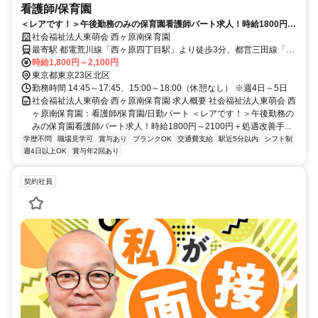
看護師/保育園
＜レアです！＞午後勤務のみの保育園看護師パート求人！時給1800円～
2100円＋処遇改善手当・賞与あり★【北区、保育園、西ヶ原四丁目駅、
社会福祉法人東萌会 西ヶ原南保育園
看護師、日勤パート】
最寄駅 都電荒川線「西ヶ原四丁目駅」より徒歩3分、都営三田線「西
巣鴨駅」徒歩10分、地下鉄南北線「西ヶ原駅」徒歩12分
時給1,800円～2,100円
東京都東京23区北区
勤務時間 14:45～17:45、15:00～18:00（休憩なし） ※週4日～5日
社会福祉法人東萌会 西ヶ原南保育園 求人概要 社会福祉法人東萌会 西
ヶ原南保育園：看護師/保育園/日勤パート ＜レアです！＞午後勤務の
みの保育園看護師パート求人！時給1800円～2100円＋処遇改善手...
学歴不問
職場見学可
賞与あり
ブランクOK
交通費支給
駅近5分以内
シフト制
週4日以上OK
賞与年2回あり
契約社員