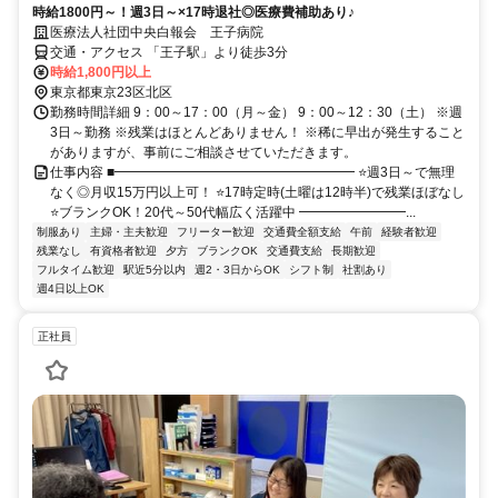
時給1800円～！週3日～×17時退社◎医療費補助あり♪
医療法人社団中央白報会 王子病院
交通・アクセス 「王子駅」より徒歩3分
時給1,800円以上
東京都東京23区北区
勤務時間詳細 9：00～17：00（月～金） 9：00～12：30（土） ※週
3日～勤務 ※残業はほとんどありません！ ※稀に早出が発生すること
がありますが、事前にご相談させていただきます。
仕事内容 ■━━━━━━━━━━━━━━━━━━ ⭐週3日～で無理
なく◎月収15万円以上可！ ⭐17時定時(土曜は12時半)で残業ほぼなし
⭐ブランクOK！20代～50代幅広く活躍中 ━━━━━━━━...
制服あり
主婦・主夫歓迎
フリーター歓迎
交通費全額支給
午前
経験者歓迎
残業なし
有資格者歓迎
夕方
ブランクOK
交通費支給
長期歓迎
フルタイム歓迎
駅近5分以内
週2・3日からOK
シフト制
社割あり
週4日以上OK
正社員