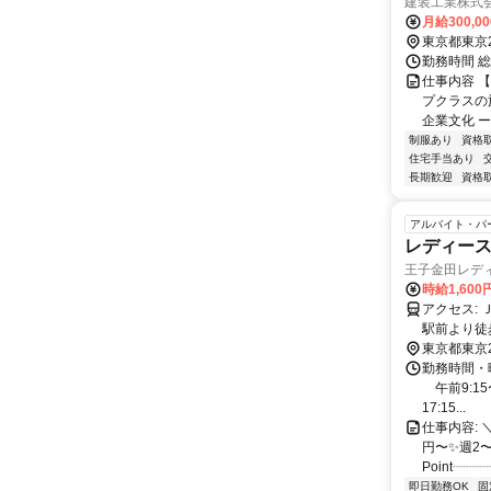
建装工業株式
月給300,0
東京都東京
勤務時間 総
仕事内容 
プクラスの
企業文化 ー
制服あり
資格
住宅手当あり
長期歓迎
資格
アルバイト・パ
レディース
王子金田レデ
時給1,60
アクセス: ＪＲ王子駅・東京メトロ南北線王子駅から徒歩１−２分 都電荒川線王子
駅前より徒
東京都東京
勤務時間・
午前9:15〜
17:15...
仕事内容: 
円〜✨週2
Point┈┈
即日勤務OK
固