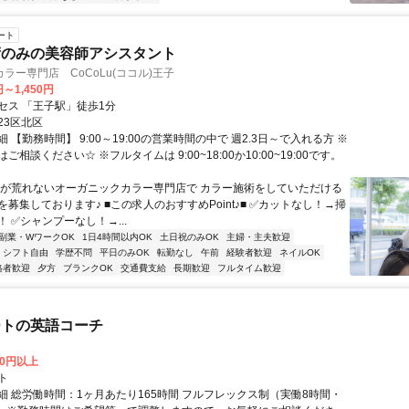
ート
術のみの美容師アシスタント
ラー専門店 CoCoLu(ココル)王子
円～1,450円
セス 「王子駅」徒歩1分
23区北区
 【勤務時間】 9:00～19:00の営業時間の中で 週2.3日～で入れる方 ※
ご相談ください☆ ※フルタイムは 9:00~18:00か10:00~19:00です。
手が荒れないオーガニックカラー専門店で カラー施術をしていただける
募集しております♪ ■この求人のおすすめPoint♪■ ✅カットなし！→掃
 ✅シャンプーなし！→...
副業・WワークOK
1日4時間以内OK
土日祝のみOK
主婦・主夫歓迎
シフト自由
学歴不問
平日のみOK
転勤なし
午前
経験者歓迎
ネイルOK
格者歓迎
夕方
ブランクOK
交通費支給
長期歓迎
フルタイム歓迎
ートの英語コーチ
00円以上
ト
細 総労働時間：1ヶ月あたり165時間 フルフレックス制（実働8時間・