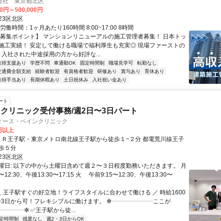
会社 東京都北区
00円～500,000円
23区北区
労働時間：1ヶ月あたり160時間 8:00~17:00 8時間
【募集ポイント】 マンションリニューアルの施工管理者募集！ 日本トッ
施工実績！ 安定して働ける職場で福利厚生も充実◎ 現場ファーストの
 入社された中途採用の方から好評な...
取得支援あり
学歴不問
車通勤OK
固定時間制
職場見学可
転勤なし
交通費全額支給
経験者歓迎
有資格者歓迎
研修あり
賞与あり
育休あり
取得手当あり
長期休暇あり
土日祝休み
入社祝い金あり
ート
クリニック受付事務/週2日〜3日パート
ィース・ペインクリニック
0円以上
歩５分
23区北区
曜日: 以下の中から土曜日含めて週２〜３日程度勤務いただきます。 月
12:30、午後13:30〜17:15 火 午前9:15〜12:30、午後13:30〜
＼ 王子駅すぐの好立地！ライフスタイルに合わせて働ける ／ 時給1600
〜3日から可！フレキシブルに働けます。 ✼┈┈┈┈┈┈┈ここが
┈┈┈┈┈✼ ✅王子駅から徒...
定時間制
残業なし
週2・3日からOK