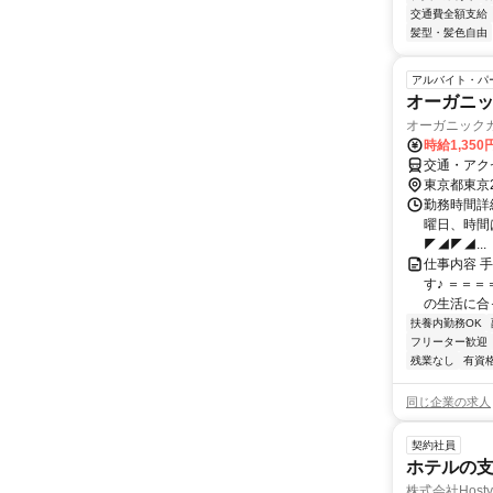
交通費全額支給
髪型・髪色自由
アルバイト・パ
オーガニ
オーガニックカ
時給1,350
交通・アク
東京都東京
勤務時間詳細
曜日、時間は
◤◢◤◢...
仕事内容 
す♪ ＝＝
の生活に合っ
扶養内勤務OK
フリーター歓迎
残業なし
有資
同じ企業の求人
契約社員
ホテルの支
株式会社Hosty