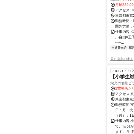
月給280,0
東京都東京
勤務時間・
間外労働：
仕事内容:
ル自由×王子駅
-----...
交通費支給
駅
同じ企業の求人
アルバイト・パ
【小学生対
栄光の個別ビ
1業務あたり
アクセス 京
東京都東京
勤務時間 実
日：月・火・
（週）：1日 
仕事内容 
て、 自分
ます。 生