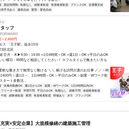
迎
固定時間制
転勤なし
経験者歓迎
有資格者歓迎
ブランクOK
交通費支給
取得手当あり
服装自由
髪型・髪色自由
ート
スタッフ
FORWARD
円～2,400円
セス 「王子駅」徒歩15分
23区北区
 ⏰月・木▶9:00～19:00 ⭐1日4時間～OK ⭐週1日～OK ⭐平日のみOK
いい曜日・時間など相談してください！ ※フルタイムで働きたい方も
⚡柔軟な働き方で無理なく働ける ＼＼ 稼げる訪問介護のお仕事 ／／ ✨時
～2400円 ✨週1日～、1日4時間～OK ✨平日のみOK ✨副業・Wワーク歓
スタート多数活...
迎
扶養内勤務OK
週1日からOK
副業・WワークOK
1日4時間以内OK
フリーター歓迎
学歴不問
平日のみOK
転勤なし
経験不問
未経験者歓迎
午前
経験者歓迎
夜間
有資格者歓迎
研修あり
夕方
ブランクOK
充実×安定企業】大規模修繕の建築施工管理