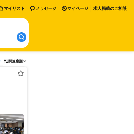
マイリスト
メッセージ
マイページ
求人掲載のご相談
存
関連度順