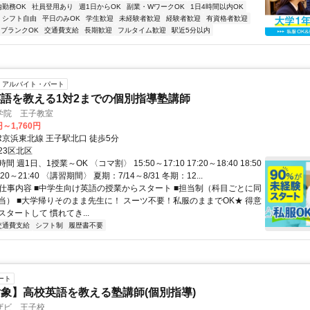
内勤務OK
社員登用あり
週1日からOK
副業・WワークOK
1日4時間以内OK
シフト自由
平日のみOK
学生歓迎
未経験者歓迎
経験者歓迎
有資格者歓迎
ブランクOK
交通費支給
長期歓迎
フルタイム歓迎
駅近5分以内
アルバイト・パート
語を教える1対2までの個別指導塾講師
学院 王子教室
円～1,760円
R京浜東北線 王子駅北口 徒歩5分
23区北区
 週1日、1授業～OK 〈コマ割〉 15:50～17:10 17:20～18:40 18:50
0:20～21:40 〈講習期間〉 夏期：7/14～8/31 冬期：12...
● 仕事内容 ■中学生向け英語の授業からスタート ■担当制（科目ごとに同
当） ■大学帰りそのまま先生に！ スーツ不要！私服のままでOK★ 得意
タートして 慣れてき...
交通費支給
シフト制
履歴書不要
ート
象】高校英語を教える塾講師(個別指導)
ザビ 王子校