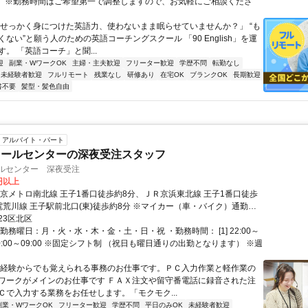
） ※勤務時間はご希望第一で調整しますので、お気軽にご相談くださ
「せっかく身につけた英語力、使わないまま眠らせていませんか？」 “も
ない”と願う人のための英語コーチングスクール 「90 English」を運
。 「英語コーチ」と聞...
迎
副業・WワークOK
主婦・主夫歓迎
フリーター歓迎
学歴不問
転勤なし
未経験者歓迎
フルリモート
残業なし
研修あり
在宅OK
ブランクOK
長期歓迎
書不要
髪型・髪色自由
アルバイト・パート
コールセンターの深夜受注スタッフ
ールセンター 深夜受注
0円以上
東京メトロ南北線 王子1番口徒歩約8分、ＪＲ京浜東北線 王子1番口徒歩
電荒川線 王子駅前北口(東)徒歩約8分 ※マイカー（車・バイク）通勤不
23区北区
勤務曜日：月・火・水・木・金・土・日・祝 ・勤務時間： [1] 22:00～
2] 00:00～09:00 ※固定シフト制 （祝日も曜日通りの出勤となります） ※週
未経験からでも覚えられる事務のお仕事です。ＰＣ入力作業と軽作業の
ワークがメインのお仕事です ＦＡＸ注文や留守番電話に録音された注
Ｃで入力する業務をお任せします。「モクモク...
副業・WワークOK
フリーター歓迎
学歴不問
平日のみOK
未経験者歓迎