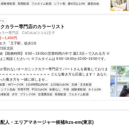
経験者歓迎
長期歓迎
フルタイム歓迎
シフト制
週4日以上OK
服装自由
ート
ックカラー専門店のカラーリスト
ラー専門店 CoCoLu(ココル)王子
円～1,450円
セス 「王子駅」徒歩1分
23区北区
 【勤務時間】 9:00～19:00の営業時間の中で 週2.3日～で入れる方 ※
ご相談ください☆ ※フルタイムは 9:00~18:00か10:00~19:00です。
手が荒れないオーガニックカラー専門店で パートさんを募集しておりま
＝＝＝＝＝＝＝＝＝＝＝＝＝＝＝＝ どんな働き方も応援します！ あなた
た働き方を 一緒に探しませ...
副業・WワークOK
1日4時間以内OK
土日祝のみOK
主婦・主夫歓迎
シフト自由
学歴不問
平日のみOK
転勤なし
午前
経験者歓迎
ネイルOK
格者歓迎
夕方
ブランクOK
交通費支給
長期歓迎
フルタイム歓迎
配人・エリアマネージャー候補/kzs-em(東京)