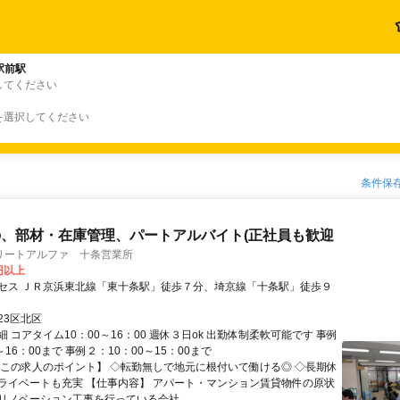
駅前駅
してください
を選択してください
条件保
、部材・在庫管理、パートアルバイト(正社員も歓迎
リートアルファ 十条営業所
0円以上
セス ＪＲ京浜東北線「東十条駅」徒歩７分、埼京線「十条駅」徒歩９
23区北区
 コアタイム10：00～16：00 週休３日ok 出勤体制柔軟可能です 事例
～16：00まで 事例２：10：00～15：00まで
【この求人のポイント】 ◇転勤無しで地元に根付いて働ける◎ ◇長期休
ライベートも充実 【仕事内容】 アパート・マンション賃貸物件の原状
リノベーション工事を行っている会社...