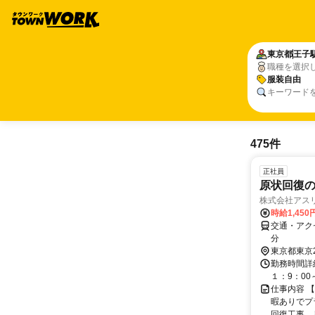
東京都
王子
職種を選択
服装自由
キーワード
475件
正社員
原状回復の
株式会社アス
時給1,45
交通・アク
分
東京都東京
勤務時間詳細
１：9：00
仕事内容 
暇ありでプ
回復工事、