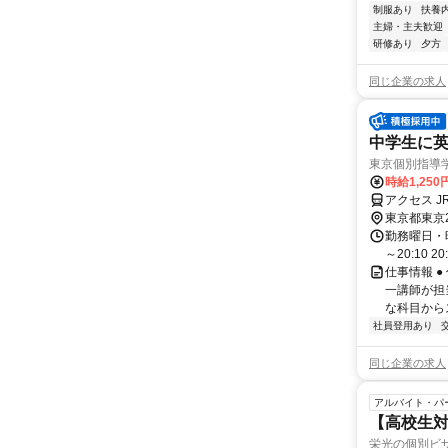
制服あり
扶養
主婦・主夫歓迎
研修あり
夕方
同じ企業の求人
中学生に英
東京個別指導
時給1,250
アクセス J
東京都東京
勤務曜日・時間
～20:10 2
仕事情報 
一講師が担
な科目からス
社員登用あり
同じ企業の求人
アルバイト・パ
【高校生対
栄光の個別ビ