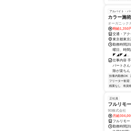
アルバイト・パ
カラー施
オーガニックカ
時給1,350
交通・アク
東京都東京
勤務時間詳細
曜日、時間は
◤◢◤◢...
仕事内容 
パートさんを
除が楽ちん！
扶養内勤務OK
フリーター歓迎
残業なし
有資
正社員
フルリモ
90株式会社
月給304,0
フルリモー
勤務時間詳