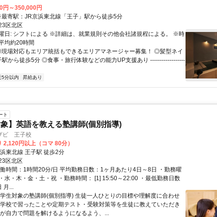
00円～350,000円
アクセス: ※最寄駅：JR京浜東北線「王子」駅から徒歩5分
23区北区
曜日: シフトによる ※詳細は、就業規則その他会社諸規程による。 ※時
平均約20時間
 ◎現場対応もエリア統括もできるエリアマネージャー募集！ ◎髪型ネイ
から徒歩5分 ◎食事・旅行体験などの能力UP支援あり ------------------
近5分以内
昇給あり
ート
象】英語を教える塾講師(個別指導)
ザビ 王子校
 2,120円以上（コマ 80分）
浜東北線 王子駅 徒歩2分
23区北区
働時間：1時間20分/日 平均勤務日数：1ヶ月あたり4日～8日 ・勤務曜
水・木・金・土・祝 ・勤務時間： [1] 15:50～22:00 ・最低勤務日数
月...
小学生対象の塾講師(個別指導) 生徒一人ひとりの目標や理解度に合わせ
が学校で習ったことや定期テスト・受験対策等を生徒に教えていただき
徒が自力で問題を解けるようになるよう、...