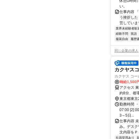
休憩1時間
い。
仕事内容 
う挫折したく
営しています
業界未経験者歓
経験不問
英語
服装自由
履歴
同じ企業の求人
カクヤス
カクヤス コ
時給1,50
アクセス 
約8分、都
可
東京都東京
勤務時間 ・
07:00 [
3～5日...
仕事内容 
み。デスク
文内容をＰ
社員登用あり