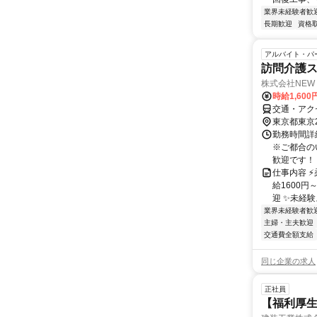
業界未経験者歓
長期歓迎
資格
アルバイト・パ
訪問介護
株式会社NEW 
時給1,600
交通・アク
東京都東京
勤務時間詳細
※ご都合の
歓迎です！
仕事内容 
給1600円
迎 ✨未経験
業界未経験者歓
主婦・主夫歓迎
交通費全額支給
同じ企業の求人
正社員
【福利厚生