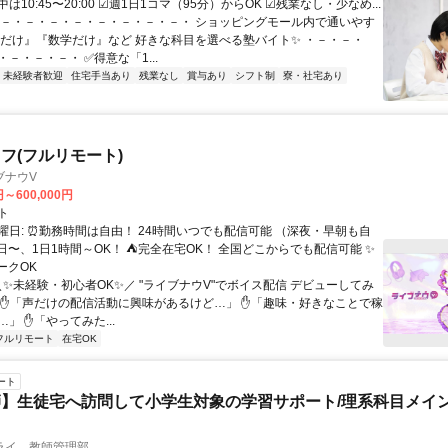
は10:45〜20:00 ☑週1日1コマ（95分）からOK ☑残業なし・少なめ...
・－・－・－・－・－・－・－・－・ ショッピングモール内で通いやす
語だけ』『数学だけ』など 好きな科目を選べる塾バイト✨ ・－・－・
－・－・－・ ✅得意な「1...
未経験者歓迎
住宅手当あり
残業なし
賞与あり
シフト制
寮・社宅あり
フ(フルリモート)
ブナウV
円～600,000円
ト
曜日: ⏰勤務時間は自由！ 24時間いつでも配信可能 （深夜・早朝も自
日〜、1日1時間～OK！ ⛺完全在宅OK！ 全国どこからでも配信可能 ✨
ークOK
＼✨未経験・初心者OK✨／ "ライブナウV"でボイス配信 デビューしてみ
 ✋「声だけの配信活動に興味があるけど…」 ✋「趣味・好きなことで稼
」 ✋「やってみた...
フルリモート
在宅OK
ート
】生徒宅へ訪問して小学生対象の学習サポート/理系科目メイン
ライ 教師管理部