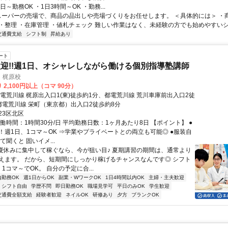
日～勤務OK ・1日3時間～OK ・勤務...
 スーパーの売場で、商品の品出しや売場づくりをお任せします。 ＜具体的には＞ ・
・整理 ・在庫管理 ・値札チェック 難しい作業はなく、未経験の方でも始めやすいシ.
交通費支給
シフト制
昇給あり
ート
迎!!週1日、オシャレしながら働ける個別指導塾講師
 梶原校
 2,100円以上（コマ 90分）
都電荒川線 梶原出入口1(東)徒歩約1分、都電荒川線 荒川車庫前出入口2徒
都電荒川線 栄町（東京都）出入口2徒歩約8分
23区北区
働時間：1時間30分/日 平均勤務日数：1ヶ月あたり8日 【ポイント】 ●
！週1日、1コマ～OK ⇒学業やプライベートとの両立も可能◎ ●服装自
て聞くと 固いイメ...
●夏休みに集中して稼ぐなら、今が狙い目♪ 夏期講習の期間は、通常より
えます。 だから、短期間にしっかり稼げるチャンスなんです◎ シフト
1コマ～でOK。 自分の予定に合...
内勤務OK
週1日からOK
副業・WワークOK
1日4時間以内OK
主婦・主夫歓迎
シフト自由
学歴不問
即日勤務OK
職場見学可
平日のみOK
学生歓迎
交通費全額支給
経験者歓迎
ネイルOK
研修あり
夕方
ブランクOK