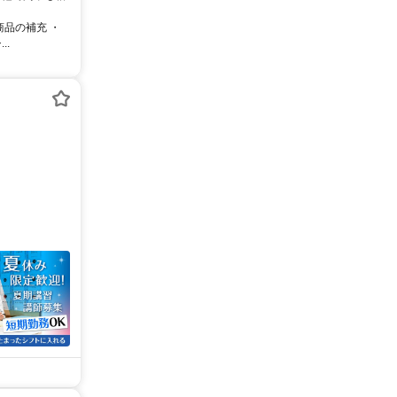
商品の補充 ・
..