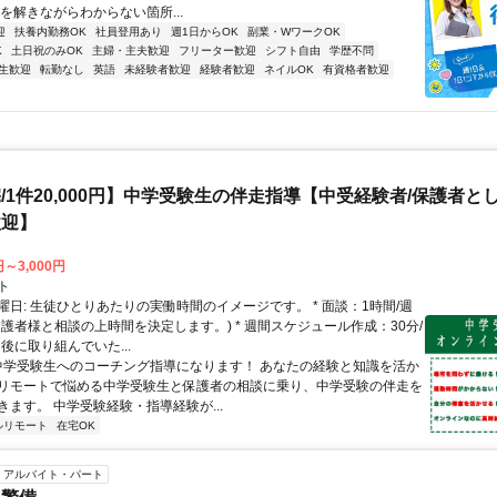
を解きながらわからない箇所...
迎
扶養内勤務OK
社員登用あり
週1日からOK
副業・WワークOK
K
土日祝のみOK
主婦・主夫歓迎
フリーター歓迎
シフト自由
学歴不問
生歓迎
転勤なし
英語
未経験者歓迎
経験者歓迎
ネイルOK
有資格者歓迎
/1件20,000円】中学受験生の伴走指導【中受経験者/保護者と
歓迎】
円～3,000円
ト
曜日: 生徒ひとりあたりの実働時間のイメージです。 * 面談：1時間/週
保護者様と相談の上時間を決定します。) * 週間スケジュール作成：30分/
後に取り組んでいた...
 中学受験生へのコーチング指導になります！ あなたの経験と知識を活か
リモートで悩める中学受験生と保護者の相談に乗り、中学受験の伴走を
きます。 中学受験経験・指導経験が...
ルリモート
在宅OK
アルバイト・パート