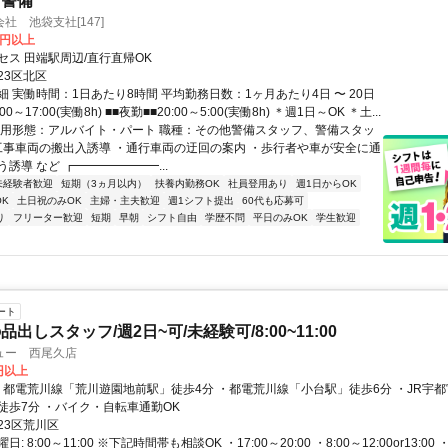
・警備
社 池袋支社[147]
0円以上
セス 田端駅周辺/直行直帰OK
23区北区
 実働時間：1日あたり8時間 平均勤務日数：1ヶ月あたり4日 〜 20日
00～17:00(実働8h) ■■夜勤■■20:00～5:00(実働8h) ＊週1日～OK ＊土...
雇用形態：アルバイト・パート 職種：その他警備スタッフ、警備スタッ
・工事車両の搬出入誘導 ・通行車両の迂回の案内 ・歩行者や車が安全に通
誘導 など ┏━━━━━━━...
未経験者歓迎
短期（3ヵ月以内）
扶養内勤務OK
社員登用あり
週1日からOK
K
土日祝のみOK
主婦・主夫歓迎
週1シフト提出
60代も応募可
り
フリーター歓迎
短期
早朝
シフト自由
学歴不問
平日のみOK
学生歓迎
ート
出しスタッフ/週2日~可/未経験可/8:00~11:00
ュー 西尾久店
0円以上
「尾久駅」徒歩7分 ・バイク・自転車通勤OK
23区荒川区
: 8:00～11:00 ※下記時間帯も相談OK ・17:00～20:00 ・8:00～12:00or13:0