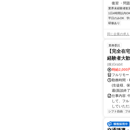
復習 ・問題
業界未経験者歓
1日4時間以内O
平日のみOK
学
研修あり
同じ企業の求人
業務委託
【完全在宅
経験者大
(株)Grabit
時給2,000
フルリモー
勤務時間・
(生徒様、
週(面談終了
仕事内容:
して、フル
していただ
シフト自由
フ