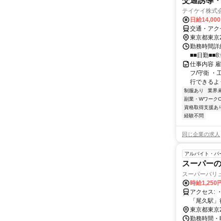
交通誘導
テイケイ株式会
日給14,00
交通・アク
東京都東京
勤務時間詳細
■■日勤■■8:
仕事内容 
フ/守衛 
行できるよう
制服あり
業界
副業・WワークO
資格取得支援あ
経験不問
同じ企業の求人
アルバイト・パ
スーパーの品
スーパーバリ
時給1,25
アクセス: ・都電荒川線「荒川遊園地前駅」徒歩4分 ・都電荒川線「小台駅」徒歩6分 ・JR宇都宮線・高崎線
東京都東京
勤務時間・曜日