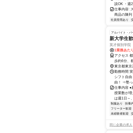
談OK ・週2
仕事内容:
商品の陳列
社員登用あり
アルバイト・パ
新大学生歓
英才個別学院
1業務あたり
アクセス 
歩約6分、
東京都東京
勤務時間 実
シフト自由
由！ ⇒塾っ
仕事内容 
授業数が増
は週1日～、
制服あり
扶養
フリーター歓迎
未経験者歓迎
同じ企業の求人