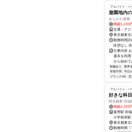
アルバイト・パ
遊園地内
あらかわ遊園
時給1,230
交通・アク
東京都東京
勤務時間詳細 ①
休憩なし ④12
仕事内容 
週末を利用
から始めて
制服あり
業界
学歴不問
平日
ブランクOK
交
アルバイト・パ
好きな科
明光義塾 田端
時給2,35
最寄駅 田端駅 交通アクセス 「田端駅」より徒歩8分 そのほか、
小学校前駅
東京都東京
勤務時間 ▽