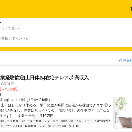
駅
してください
を選択してください
条件保
業経験歓迎|土日休み|在宅テレアポ|高収入
GROUP
円～4,000円
ト
細 自由シフト制（1日4〜8時間）
◎ 土日はしっかり休める。平日の空き時間に自宅から稼働できます ◎ ノ
飛び込みなし。副業にちょうどいい「電話だけ」の仕事です 【こんな
です】 ・本業の合間に月10万円...
主婦・主夫歓迎
フリーター歓迎
シフト自由
学歴不問
フルリモート
経験者歓迎
OK
ブランクOK
長期歓迎
シフト制
ピアスOK
ひげOK