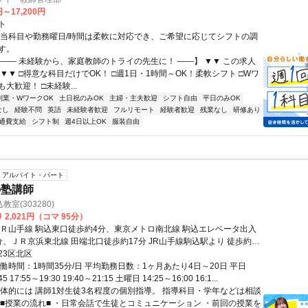
円～17,200円
ト
担当科目や勤務曜日/時間は柔軟に対応でき、ご希望に応じてシフトの調
す。
【―― 未経験から、家庭教師のトライの先生に！ ――】 ▼▼ この求人
！ ▼▼ □得意な科目だけでOK！ □週1日・1時間～OK！柔軟シフト □Wワ
大歓迎！ □未経験...
副業・WワークOK
土日祝のみOK
主婦・主夫歓迎
シフト自由
平日のみOK
なし
経験不問
英語
未経験者歓迎
フルリモート
経験者歓迎
残業なし
研修あり
通費支給
シフト制
週4日以上OK
服装自由
アルバイト・パート
の塾講師
室(303280)
 2,021円（コマ 95分）
ＪＲ山手線 駒込東口徒歩約4分、東京メトロ南北線 駒込エレベータ出入
分、ＪＲ京浜東北線 田端北口徒歩約17分 JR山手線駒込駅より 徒歩約3
23区北区
働時間：1時間35分/日 平均勤務日数：1ヶ月あたり4日～20日 平日
45 17:55～19:30 19:40～21:15 土曜日 14:25～16:00 16:1...
具体的には 講師1対生徒3名程度の個別指導。 指導科目・学年などは相談
 ■授業の流れ■ ・日常会話で生徒とコミュニケーション ・前回の授業を