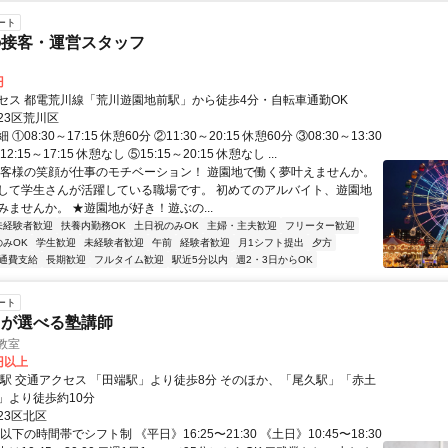
ート
の接客・運営スタッフ
円
セス 都電荒川線「荒川遊園地前駅」から徒歩4分・自転車通勤OK
23区荒川区
08:30～17:15 休憩60分 ②11:30～20:15 休憩60分 ③08:30～13:30
:15～17:15 休憩なし ⑤15:15～20:15 休憩なし ...
お客様の笑顔が仕事のモチベーション！ 遊園地で働く夢叶えませんか。
して学生さんが活躍している職場です。 初めてのアルバイト、遊園地
みませんか。 ★遊園地が好き！遊ぶの...
未経験者歓迎
扶養内勤務OK
土日祝のみOK
主婦・主夫歓迎
フリーター歓迎
のみOK
学生歓迎
未経験者歓迎
午前
経験者歓迎
月1シフト提出
夕方
通費支給
長期歓迎
フルタイム歓迎
駅近5分以内
週2・3日からOK
ート
目が選べる塾講師
教室
5円以上
「尾久駅」「赤土
」より徒歩約10分
23区北区
以下の時間帯でシフト制 《平日》16:25〜21:30 《土日》10:45〜18:30