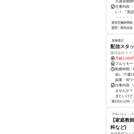
※講習期間中
仕事内容 
い！ 『英
－・－・－・
変形労働時間制
髪型・髪色自由
業務委託
配信スタッ
株式会社ライ
月給2,000
フルリモー
勤務時間・
由） ⛅週1
副業・Wワ
仕事内容: 
ませんか？
ぎたいけど…
週1日からOK
アルバイト・パ
【家庭教師
科など)
家庭教師のト