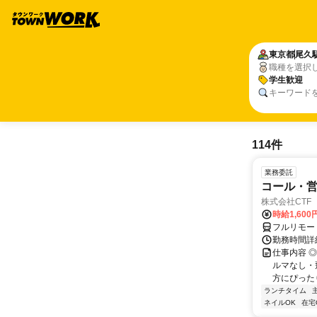
東京都
尾久
職種を選択
学生歓迎
キーワード
114件
業務委託
コール・営
株式会社CTF 
時給1,600
フルリモー
勤務時間詳
仕事内容 
ルマなし・
方にぴったり
ランチタイム
ネイルOK
在宅