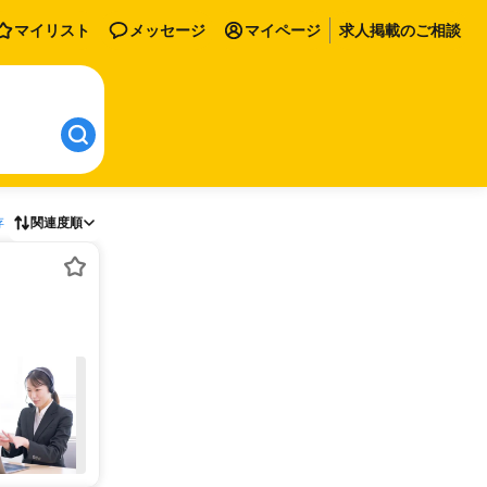
マイリスト
メッセージ
マイページ
求人掲載のご相談
存
関連度順