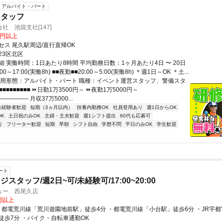
アルバイト・パート
スタッフ
社 池袋支社[147]
0円以上
セス 尾久駅周辺/直行直帰OK
23区北区
 実働時間：1日あたり8時間 平均勤務日数：1ヶ月あたり4日 〜 20日
00～17:00(実働8h) ■■夜勤■■20:00～5:00(実働8h) ＊週1日～OK ＊土...
雇用形態：アルバイト・パート 職種：イベント運営スタッフ、警備スタ
■■■■■■■■■ ⏩日勤1万3500円～ ⏩夜勤1万5000円～
―――― 月収37万5000...
未経験者歓迎
短期（3ヵ月以内）
扶養内勤務OK
社員登用あり
週1日からOK
K
土日祝のみOK
主婦・主夫歓迎
週1シフト提出
60代も応募可
り
フリーター歓迎
短期
早朝
シフト自由
学歴不問
平日のみOK
学生歓迎
ート
スタッフ/週2日~可/未経験可/17:00~20:00
ュー 西尾久店
0円以上
「尾久駅」徒歩7分 ・バイク・自転車通勤OK