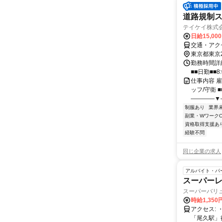
道路規制
テイケイ株式会
日給15,00
交通・アク
東京都東京
勤務時間詳細
■■日勤■■8:
仕事内容 
ッフ/守衛 ■
――――▼―
制服あり
業界
副業・WワークO
資格取得支援あ
経験不問
同じ企業の求人
アルバイト・パ
スーパーレジ
スーパーバリ
時給1,35
アクセス: ・都電荒川線「荒川遊園地前駅」徒歩4分 ・都電荒川線「小台駅」徒歩6分 ・JR宇都宮線・高崎線