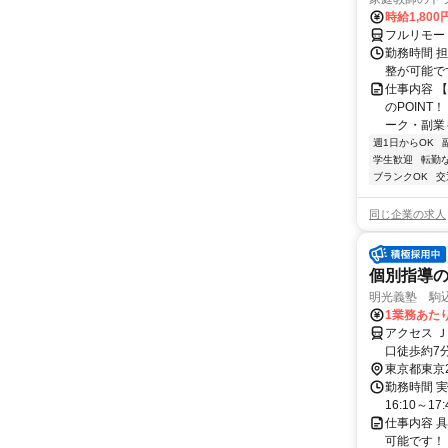
時給1,800
フルリモー
勤務時間 
整が可能で
仕事内容 
のPOINT
ーク・副業も
週1日からOK
学生歓迎
転勤
ブランクOK
交
同じ企業の求人
個別指導
明光義塾 駒込教
1業務あたり
アクセス 
口徒歩約7
分
東京都東京
勤務時間 実
16:10～17:
仕事内容 
可能です！