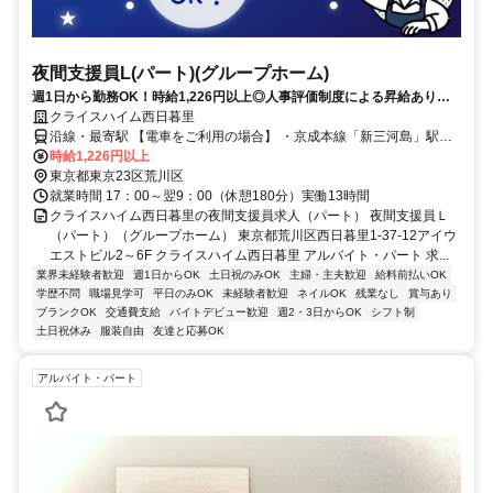
夜間支援員L(パート)(グループホーム)
週1日から勤務OK！時給1,226円以上◎人事評価制度による昇給あり！
服装・髪色・ネイル自由（規定あり）♪働きやすい環境づくりを進めてい
クライスハイム西日暮里
ます！
沿線・最寄駅 【電車をご利用の場合】 ・京成本線「新三河島」駅よ
り徒歩約1分 ・JR山手線「西日暮里」駅より徒歩約8分 ・JR常磐線
時給1,226円以上
「三河島」駅より徒歩約9分 【バスをご利用の場合】 最寄りの「新三
東京都東京23区荒川区
河島駅前」バス停より都営バス草64系統にて王子～池袋方面へアクセ
就業時間 17：00～翌9：00（休憩180分）実働13時間
ス可
クライスハイム西日暮里の夜間支援員求人（パート） 夜間支援員Ｌ
（パート）（グループホーム） 東京都荒川区西日暮里1-37-12アイウ
エストビル2～6F クライスハイム西日暮里 アルバイト・パート 求...
業界未経験者歓迎
週1日からOK
土日祝のみOK
主婦・主夫歓迎
給料前払いOK
学歴不問
職場見学可
平日のみOK
未経験者歓迎
ネイルOK
残業なし
賞与あり
ブランクOK
交通費支給
バイトデビュー歓迎
週2・3日からOK
シフト制
土日祝休み
服装自由
友達と応募OK
アルバイト・パート