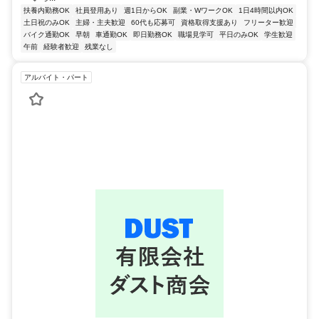
扶養内勤務OK
社員登用あり
週1日からOK
副業・WワークOK
1日4時間以内OK
土日祝のみOK
主婦・主夫歓迎
60代も応募可
資格取得支援あり
フリーター歓迎
バイク通勤OK
早朝
車通勤OK
即日勤務OK
職場見学可
平日のみOK
学生歓迎
午前
経験者歓迎
残業なし
アルバイト・パート