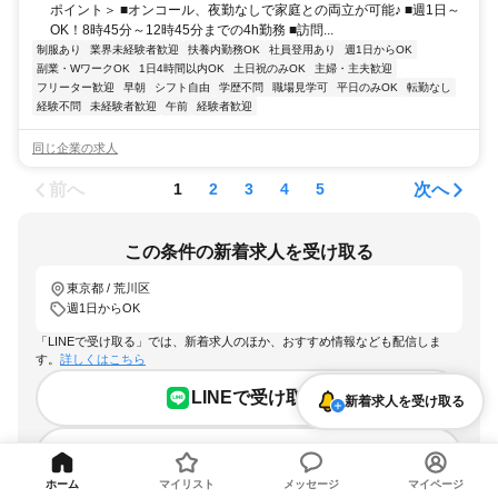
ポイント＞ ■オンコール、夜勤なしで家庭との両立が可能♪ ■週1日～
OK！8時45分～12時45分までの4h勤務 ■訪問...
制服あり
業界未経験者歓迎
扶養内勤務OK
社員登用あり
週1日からOK
副業・WワークOK
1日4時間以内OK
土日祝のみOK
主婦・主夫歓迎
フリーター歓迎
早朝
シフト自由
学歴不問
職場見学可
平日のみOK
転勤なし
経験不問
未経験者歓迎
午前
経験者歓迎
同じ企業の求人
前へ
次へ
1
2
3
4
5
この条件の新着求人を受け取る
東京都 / 荒川区
週1日からOK
「LINEで受け取る」では、新着求人のほか、おすすめ情報なども配信しま
す。
詳しくはこちら
LINEで受け取る
新着求人を受け取る
メールで受け取る
ホーム
マイリスト
メッセージ
マイページ