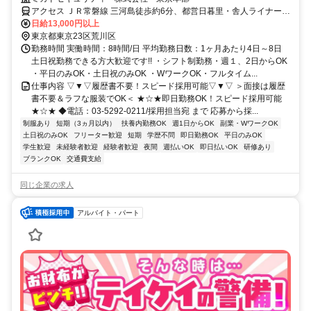
アクセス ＪＲ常磐線 三河島徒歩約6分、都営日暮里・舎人ライナー
日暮里尾久橋通り口徒歩約8分、都営日暮里・舎人ライナー 日暮里尾
日給13,000円以上
久橋通り口徒歩約8分
東京都東京23区荒川区
勤務時間 実働時間：8時間/日 平均勤務日数：1ヶ月あたり4日～8日
土日祝勤務できる方大歓迎です!! ・シフト制勤務・週１、2日からOK
・平日のみOK・土日祝のみOK ・WワークOK・フルタイム...
仕事内容 ▽▼▽履歴書不要！スピード採用可能▽▼▽ ＞面接は履歴
書不要＆ラフな服装でOK＜ ★☆★即日勤務OK！スピード採用可能
★☆★ ◆電話：03-5292-0211/採用担当宛 まで 応募から採...
制服あり
短期（3ヵ月以内）
扶養内勤務OK
週1日からOK
副業・WワークOK
土日祝のみOK
フリーター歓迎
短期
学歴不問
即日勤務OK
平日のみOK
学生歓迎
未経験者歓迎
経験者歓迎
夜間
週払いOK
即日払いOK
研修あり
ブランクOK
交通費支給
同じ企業の求人
アルバイト・パート