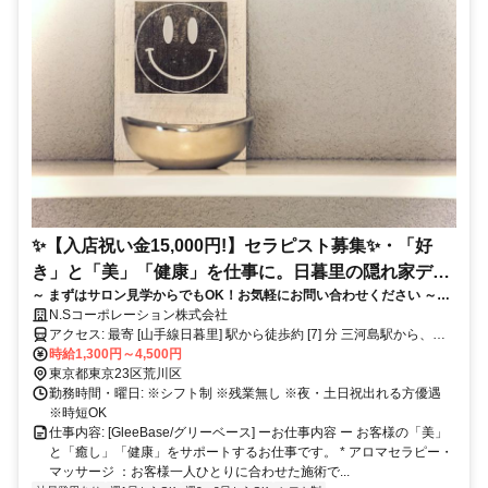
✨【入店祝い金15,000円!】セラピスト募集✨・「好
き」と「美」「健康」を仕事に。日暮里の隠れ家デザ
～ まずはサロン見学からでもOK！お気軽にお問い合わせください ～
イナーズサロンで輝きませんか?✨
Google口コミ・ホットペッパービューティーでも高評価をいただく、お
N.Sコーポレーション株式会社
客様に愛されるサロンです。
アクセス: 最寄 [山手線日暮里] 駅から徒歩約 [7] 分 三河島駅から、徒
歩3分
時給1,300円～4,500円
東京都東京23区荒川区
勤務時間・曜日: ※シフト制 ※残業無し ※夜・土日祝出れる方優遇
※時短OK
仕事内容: [GleeBase/グリーベース] ーお仕事内容 ー お客様の「美」
と「癒し」「健康」をサポートするお仕事です。 * アロマセラピー・
マッサージ ：お客様一人ひとりに合わせた施術で...