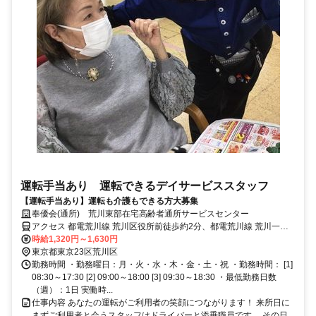
運転手当あり 運転できるデイサービススタッフ
【運転手当あり】運転も介護もできる方大募集
奉優会(通所) 荒川東部在宅高齢者通所サービスセンター
アクセス 都電荒川線 荒川区役所前徒歩約2分、都電荒川線 荒川一中
前徒歩約2分、都電荒川線 三ノ輪橋徒歩約7分
時給1,320円～1,630円
東京都東京23区荒川区
勤務時間 ・勤務曜日：月・火・水・木・金・土・祝 ・勤務時間： [1]
08:30～17:30 [2] 09:00～18:00 [3] 09:30～18:30 ・最低勤務日数
（週）：1日 実働時...
仕事内容 あなたの運転がご利用者の笑顔につながります！ 来所日に
まずご利用者と会うスタッフはドライバーと添乗職員です、 その日