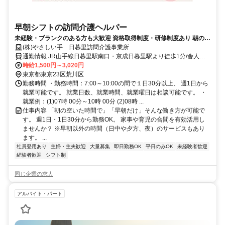
早朝シフトの訪問介護ヘルパー
未経験・ブランクのある方も大歓迎 資格取得制度・研修制度あり 朝の空
いた時間で働けます
(株)やさしい手 日暮里訪問介護事業所
通勤情報 JR山手線日暮里駅南口・京成日暮里駅より徒歩1分/舎人線
日暮里駅より徒歩2分
時給1,500円～3,020円
東京都東京23区荒川区
勤務時間 ・勤務時間：7:00～10:00の間で１日30分以上、 週1日から
就業可能です。 就業日数、就業時間、就業曜日は相談可能です。 ・
就業例：(1)07時 00分～10時 00分 (2)08時 ...
仕事内容 「朝の空いた時間で」「早朝だけ」そんな働き方が可能で
す。 週1日・1日30分から勤務OK。 家事や育児の合間を有効活用し
ませんか？ ※早朝以外の時間（日中や夕方、夜）のサービスもあり
ます。 ...
社員登用あり
主婦・主夫歓迎
大量募集
即日勤務OK
平日のみOK
未経験者歓迎
経験者歓迎
シフト制
同じ企業の求人
アルバイト・パート