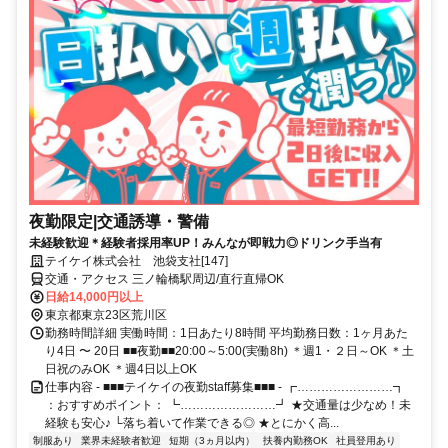
夜勤限定|交通誘導・警備
未経験歓迎＊経験者採用率UP！みんなが即戦力◎ドリンク手当有
テイケイ株式会社 池袋支社[147]
交通・アクセス 三ノ輪橋駅周辺/直行直帰OK
日給14,000円以上
東京都東京23区荒川区
勤務時間詳細 実働時間：1日あたり8時間 平均勤務日数：1ヶ月あた
り4日 〜 20日 ■■夜勤■■20:00～5:00(実働8h) ＊週1・２日～OK ＊土
日祝のみOK ＊週4日以上OK
仕事内容 - ■■■テイケイの夜勤staff募集■■■ - ┏……………………┓
：おすすめポイント： ┗……………………┛ ★交通量は少なめ！未
経験も安心♪ └落ち着いて作業できる◎ ★とにかく高...
制服あり
業界未経験者歓迎
短期（3ヵ月以内）
扶養内勤務OK
社員登用あり