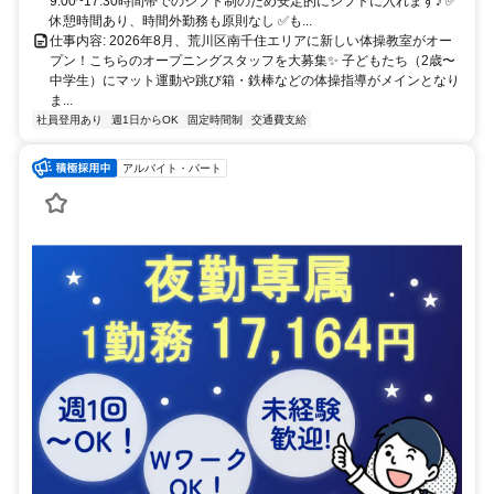
9:00~17:30時間帯でのシフト制のため安定的にシフトに入れます♪ ✅
休憩時間あり、時間外勤務も原則なし ✅も...
仕事内容: 2026年8月、荒川区南千住エリアに新しい体操教室がオー
プン！こちらのオープニングスタッフを大募集✨ 子どもたち（2歳〜
中学生）にマット運動や跳び箱・鉄棒などの体操指導がメインとなり
ま...
社員登用あり
週1日からOK
固定時間制
交通費支給
アルバイト・パート