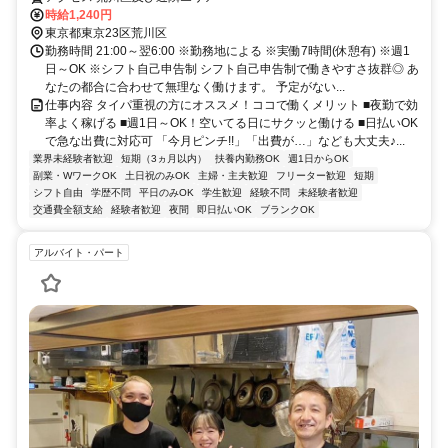
時給1,240円
東京都東京23区荒川区
勤務時間 21:00～翌6:00 ※勤務地による ※実働7時間(休憩有) ※週1
日～OK ※シフト自己申告制 シフト自己申告制で働きやすさ抜群◎ あ
なたの都合に合わせて無理なく働けます。 予定がない...
仕事内容 タイパ重視の方にオススメ！ココで働くメリット ■夜勤で効
率よく稼げる ■週1日～OK！空いてる日にサクッと働ける ■日払いOK
で急な出費に対応可 「今月ピンチ!!」「出費が…」なども大丈夫♪...
業界未経験者歓迎
短期（3ヵ月以内）
扶養内勤務OK
週1日からOK
副業・WワークOK
土日祝のみOK
主婦・主夫歓迎
フリーター歓迎
短期
シフト自由
学歴不問
平日のみOK
学生歓迎
経験不問
未経験者歓迎
交通費全額支給
経験者歓迎
夜間
即日払いOK
ブランクOK
アルバイト・パート