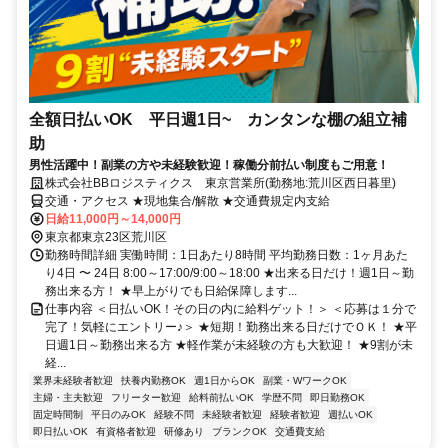
全額日払いOK 平日週1日~ カンタンな棚の組立補
助
男性活躍中！副業の方や未経験歓迎！稼働分前払い制度もご用意！
株式会社BBロジスティクス 東京営業所(勤務地:荒川区西日暮里)
交通・アクセス ★現地集合/解散 ★交通費規定内支給
日給11,000円～14,000円
東京都東京23区荒川区
勤務時間詳細 実働時間：1日あたり8時間 平均勤務日数：1ヶ月あた
り4日 〜 24日 8:00～17:00/9:00～18:00 ★出来る日だけ！週1日～勤
務出来る方！ ★早上がりでも日給保障します...
仕事内容 ＜日払いOK！その日の内に給料ゲット！＞ ＜応募は１分で
完了！気軽にエントリー♪＞ ★短期！勤務出来る日だけでＯＫ！ ★平
日週1日～勤務出来る方 ★軽作業が未経験の方も大歓迎！ ★9割が未
経...
業界未経験者歓迎
扶養内勤務OK
週1日からOK
副業・WワークOK
主婦・主夫歓迎
フリーター歓迎
給料前払いOK
学歴不問
即日勤務OK
固定時間制
平日のみOK
経験不問
未経験者歓迎
経験者歓迎
週払いOK
即日払いOK
有資格者歓迎
研修あり
ブランクOK
交通費支給