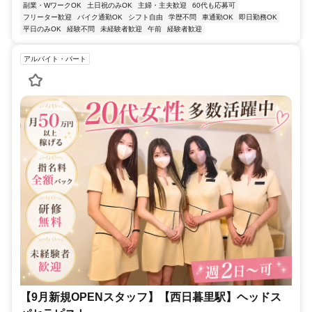
副業・WワークOK
土日祝のみOK
主婦・主夫歓迎
60代も応募可
フリーター歓迎
バイク通勤OK
シフト自由
学歴不問
車通勤OK
即日勤務OK
平日のみOK
経験不問
未経験者歓迎
午前
経験者歓迎
アルバイト・パート
【9月新規OPENスタッフ】【西日暮里駅】ヘッドス