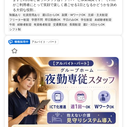
がご利用者にとって笑顔で楽しく過ごせる1日となるかどうかを決め
る大切な役割...
制服あり
社員登用あり
週1日からOK
副業・WワークOK
主婦・主夫歓迎
フリーター歓迎
学歴不問
即日勤務OK
平日のみOK
学生歓迎
未経験者歓迎
午前
経験者歓迎
有資格者歓迎
交通費支給
長期歓迎
週2・3日からOK
シフト制
アルバイト・パート