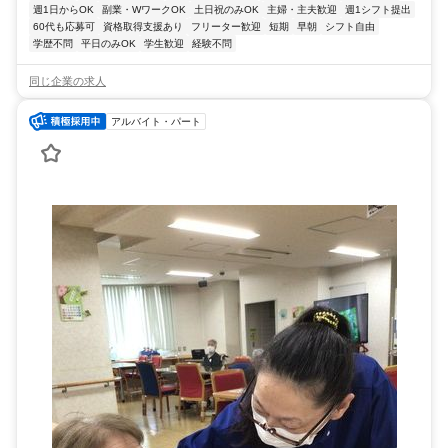
週1日からOK
副業・WワークOK
土日祝のみOK
主婦・主夫歓迎
週1シフト提出
60代も応募可
資格取得支援あり
フリーター歓迎
短期
早朝
シフト自由
学歴不問
平日のみOK
学生歓迎
経験不問
同じ企業の求人
アルバイト・パート