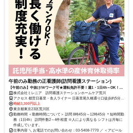
午前のみ勤務の正看護師(訪問看護ステーション)
【午前のみ】中抜け/Ｗワーク可★運転免許不要！週1・1日4h～OK！
【面接1回】オンラインもOK〇
株式会社ミレニア 訪問看護ステーションホームケア荒川
アクセス 都営日暮里・舎人ライナー 日暮里尾久橋通り口徒歩約5分、
ＪＲ常磐線 日暮里尾久橋通り口徒歩約5分、ＪＲ京浜東北線 日暮里尾
時給3,300円以上
久橋通り口徒歩約5分 JR山手線日暮里駅徒歩4分 【勤務地】
東京都東京23区荒川区
勤務時間 ＜勤務時間について＞ 訪問 8時45分～12時45分 ＊短時間勤
務（1日4h） 訪問件数2～4件程度 ※人により異なる シフトは月毎に
作成しています。
仕事内容 ＼ お電話でのお問い合わせ：03-5408-7770 ／ ＜アピール