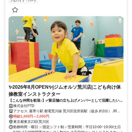
アルバイト・パート
✨2026年8月OPEN✨|ジムオルソ荒川店|こども向け体
操教室インストラクター
【こんな仲間を歓迎♪】✅新店舗の立ち上げメンバーとして活躍したい方
✅平日の日中に決まった時間で働ける方 ✅コミュニケーションを取るこ
株式会社PTD
とが得意 ✅人に教えることができる ✅チャレンジ精神が旺盛
アクセス: 最寄り駅 都電荒川線 荒川区役所前駅（徒歩 約3分） JR常
磐線 三河島駅（徒歩 約10分） 東京メトロ日比谷線 三ノ輪駅（徒歩
時給1,400円～2,000円
約12分）
東京都東京23区荒川区
勤務時間・曜日: ✅固定シフト制 ✅営業時間：平日10:00~19:00/土日