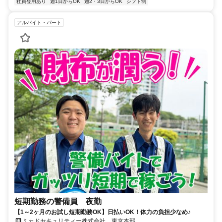
社員登用あり
週1日からOK
週2・3日からOK
シフト制
アルバイト・パート
短期勤務の警備員 夜勤
【1～2ヶ月のお試し短期勤務OK】日払いOK！体力の負担少なめ♪
ミカドセキュリティー株式会社 東京本部