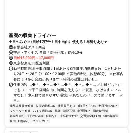
産廃の収集ドライバー
土日のみでok♪日給1万7千！日中自由に使える！早帰りあり✨
有限会社ダスト商会
交通・アクセス 各線「南千住駅」徒歩10分
日給15,000円～17,000円
東京都東京23区荒川区
勤務時間詳細 実働時間：1日あたり8時間 平均勤務日数：1ヶ月あた
り24日 〜 26日 ⏰1:00〜12:00間で 実働8時間（休憩60分） ※仕事内
容により多少変動があります ⭐時間の融通は利かせ...
仕事内容 …◆＊…◆＊…◆＊…◆＊…◆＊…◆＊… ✅土日どちらか
でもok！ ✅平日昼間自由に時間を使える！ ✅髪型・ひげ自由 ✅ノル
マなし！少人数で働きやすい環境♪ ✅あなたのペースで働けます！ ✅
早...
業界未経験者歓迎
扶養内勤務OK
社員登用あり
週1日からOK
土日祝のみOK
フリーター歓迎
バイク通勤OK
早朝
学歴不問
車通勤OK
固定時間制
職場見学可
平日のみOK
転勤なし
未経験者歓迎
交通費全額支給
経験者歓迎
夜間
研修あり
ブランクOK