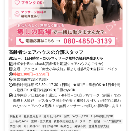
高齢者シェアハウスの介護スタッフ
週1日～、1日4時間～OK✨マッサージ無料の福利厚生あり✨
株式会社Blue shack(高齢者対応型シェアハウスなごやか)
交通・アクセス 「赤土小学校前」駅より徒歩5分★自転車・バイク通
勤OK
時給1,300円～1,550円
東京都東京23区荒川区
勤務時間詳細 ⏰8:30～17:30（日勤） ★週1日～勤務OK ★1日4時間
～勤務OK ★曜日相談OK ★日勤のみOK
仕事内容 ✅日勤のみ！週1日・4時間～OK◎ ✅Wワーク（副業）での
勤務も大歓迎！ ✅スタッフ同士仲が良く相談しやすい♪ ✅時間に追わ
れないシェアハウス勤務！ ✅無料マッサージの嬉しい福利厚生あり！
...
制服あり
社員登用あり
週1日からOK
副業・WワークOK
1日4時間以内OK
土日祝のみOK
主婦・主夫歓迎
資格取得支援あり
フリーター歓迎
バイク通勤OK
学歴不問
即日勤務OK
平日のみOK
転勤なし
経験不問
交通費全額支給