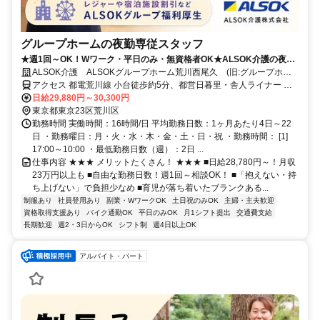
グループホームの夜勤専従スタッフ
★週1回～OK！Wワーク・平日のみ・無資格者OK★ALSOK介護の夜勤
介護スタッフ
ALSOK介護 ALSOKグループホーム荒川西尾久 (旧:グループホー
ムみんなの家・西尾久)
アクセス 都電荒川線 小台徒歩約5分、都営日暮里・舎人ライナー 足
立小台東口徒歩約12分、ＪＲ宇都宮線〔東北本線〕・ＪＲ上野東京ラ
日給29,880円～30,300円
イン/ＪＲ高崎線 尾久徒歩約18分 JR山手線・京浜東北線「田端」駅よ
東京都東京23区荒川区
りバス乗車 「西尾久三丁目」バス停下車 徒歩2分
勤務時間 実働時間：16時間/日 平均勤務日数：1ヶ月あたり4日～22
日 ・勤務曜日：月・火・水・木・金・土・日・祝 ・勤務時間： [1]
17:00～10:00 ・最低勤務日数（週）：2日 ...
仕事内容 ★★★ メリットたくさん！ ★★★ ■日給28,780円～！月収
23万円以上も ■自由な勤務日数！週1回～相談OK！ ■「抱えない・持
ち上げない」で負担少なめ ■育児が落ち着いたブランクある...
制服あり
社員登用あり
副業・WワークOK
土日祝のみOK
主婦・主夫歓迎
資格取得支援あり
バイク通勤OK
平日のみOK
月1シフト提出
交通費支給
長期歓迎
週2・3日からOK
シフト制
週4日以上OK
アルバイト・パート