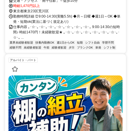
交通・アクセス 「南千住駅」～徒歩10分
時給1,470円以上
東京都東京23区荒川区
勤務時間詳細 ⏰9:00-14:30(実働5.5h) ◆月～日曜 ◆週1日～OK ◆単
発・短期ok(業法に基づく規定あり)
仕事内容 ｡･☆･｡･☆･｡･☆･｡･☆･｡･☆･｡･☆･｡･☆･｡ 9:00-14:30の短時
間♪ 時給1470円！未経験歓迎★ ｡･☆･｡･☆･｡･☆･｡･☆･｡･☆･｡･☆･｡･
☆･｡ ...
業界未経験者歓迎
扶養内勤務OK
週1日からOK
短期
シフト自由
学歴不問
経験不問
未経験者歓迎
午前
経験者歓迎
夕方
ブランクOK
単発
シフト制
アルバイト・パート