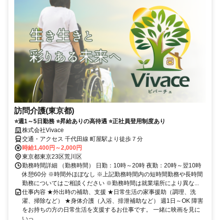
訪問介護(東京都)
⭐週1～5日勤務 ⭐昇給ありの高待遇 ⭐正社員登用制度あり
株式会社Vivace
交通・アクセス 千代田線 町屋駅より徒歩７分
時給1,400円～2,000円
東京都東京23区荒川区
勤務時間詳細 （勤務時間） 日勤：10時～20時 夜勤：20時～翌10時
休憩60分 ※時間外ほぼなし ※上記勤務時間内の短時間勤務や長時間
勤務についてはご相談ください ※勤務時間は就業場所により異な...
仕事内容 ★外出時の補助、支援 ★日常生活の家事援助（調理、洗
濯、掃除など） ★身体介護（入浴、排泄補助など） 週1日～OK 障害
をお持ちの方の日常生活を支援するお仕事です。 一緒に映画を見に
いっ...