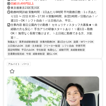
歩12分
日給10,400円以上
東京都東京23区荒川区
勤務時間詳細 実働時間：1日あたり8時間 平均勤務日数：1ヶ月あた
り1日 〜 22日 8:30～17:30 ※実働8時間、休憩1時間 ✅日勤のみ！ ✅
週1日～OK！シフト自由！ ✅土日祝のみ、平日...
仕事内容 都立公園内での勤務！ セキュリティスタッフ大募集★ ✨未
経験の方も安心！ 手当アリの研修スタートあり！ ✨週1日～勤務
OK！ 無理なく長期で働けます。 ✨土日祝に勤務できる方、大歓
迎！...
制服あり
業界未経験者歓迎
扶養内勤務OK
週1日からOK
副業・WワークOK
土日祝のみOK
主婦・主夫歓迎
フリーター歓迎
シフト自由
学歴不問
固定時間制
平日のみOK
学生歓迎
転勤なし
経験不問
未経験者歓迎
交通費全額支給
午前
経験者歓迎
週払いOK
アルバイト・パート