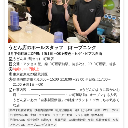
うどん店のホールスタッフ |オープニング
8月下旬町屋にOPEN！週1日～OK✨髪色・ヒゲ・ピアス自由
うどん屋 清(セイ) 町屋店
交通・アクセス 荒川線「町屋駅前駅」徒歩2分、JR「町屋駅」徒歩1
分、京成「町屋駅」徒歩3分
時給1,300円以上
東京都東京23区荒川区
勤務時間詳細 ①10:00～15:00 ②18:00～23:00 ※日祝は17:00～
21:00 ★週1日～OK
仕事内容 ╭━━━━━━━━━━━━━╮ ⭐うどんのように温かいお
店 ╰━━━━━ｖ━━━━━━━╯ ✅町屋駅前にオープンする人気
うどん店 ✅あの「自家製面伊藤」の姉妹ブランド！ ✅めっちゃ気さく
な店...
業界未経験者歓迎
扶養内勤務OK
社員登用あり
週1日からOK
副業・WワークOK
土日祝のみOK
主婦・主夫歓迎
フリーター歓迎
シフト自由
学歴不問
平日のみOK
学生歓迎
転勤なし
経験不問
未経験者歓迎
午前
経験者歓迎
夕方
ブランクOK
オープニングスタッフ