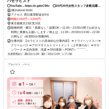
パセラピスト
⭕YouTube→https://x.gd/zC98v ⭕20代30代女性スタッフ多数活躍中
⭕ 福利厚生充実、働きやすさを第一に⭕ ⏩ヘッドスパマッサージ⏪
(株)natural Notis
⭐西日暮里駅 徒歩5分⭐ 指名料支給・費用負担なし❗⭕技術講習無料
アクセス: 西日暮里駅徒歩5分
（未経験の方も歓迎） ⭕稼働率73％⭕時給最大￥3,000 ⭕指名料は全額
時給2,000円～4,000円
バック
東京都東京23区荒川区
勤務時間・曜日: * 残業なし * 副業OK ✅11:00～23:00の間でお好きな
時間に業務をお願いします ✅例えば…11:00～20:00や13:00～22:00
の間など（休憩60分/実働8時...
仕事内容: 【セラピストの具体的な仕事内容】 ⏩ドライヘッドスパ ⏩
クリームバス ⏩アロマオイルトリートメント（上半身のみ） ⏩サロ
ンワーク ⏩店内清掃、洗濯 ⏩SNS更新 ✨POINT✨ ￣￣￣...
社員登用あり
週1日からOK
週2・3日からOK
シフト制
アルバイト・パート