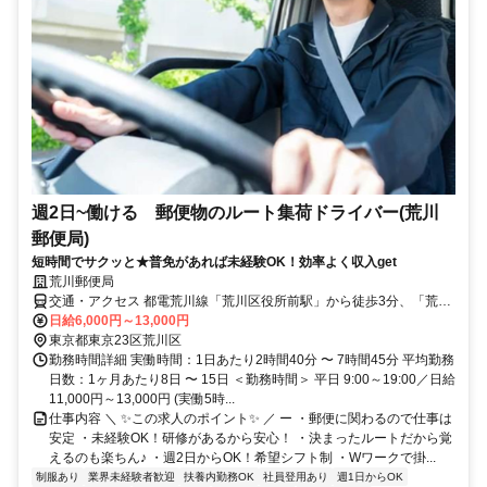
週2日~働ける 郵便物のルート集荷ドライバー(荒川
郵便局)
短時間でサクッと★普免があれば未経験OK！効率よく収入get
荒川郵便局
交通・アクセス 都電荒川線「荒川区役所前駅」から徒歩3分、「荒川
一中前駅」から徒歩7分
日給6,000円～13,000円
東京都東京23区荒川区
勤務時間詳細 実働時間：1日あたり2時間40分 〜 7時間45分 平均勤務
日数：1ヶ月あたり8日 〜 15日 ＜勤務時間＞ 平日 9:00～19:00／日給
11,000円～13,000円 (実働5時...
仕事内容 ＼ ✨この求人のポイント✨ ／ ー ・郵便に関わるので仕事は
安定 ・未経験OK！研修があるから安心！ ・決まったルートだから覚
えるのも楽ちん♪ ・週2日からOK！希望シフト制 ・Wワークで掛...
制服あり
業界未経験者歓迎
扶養内勤務OK
社員登用あり
週1日からOK