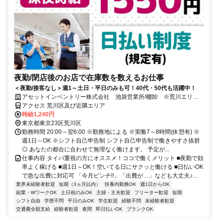
夜勤/閉店後のお店で在庫数を数えるお仕事
＜夜勤/接客なし＞週1～土日・平日のみも可！40代・50代も活躍中！
アセットインベントリー株式会社 池袋営業所/棚卸 ※荒川エリア
管轄
アクセス 荒川区及び近隣エリア
時給1,240円
東京都東京23区荒川区
勤務時間 20:00～翌6:00 ※勤務地による ※実働7～8時間(休憩有) ※
週1日～OK ※シフト自己申告制 シフト自己申告制で働きやすさ抜群
◎ あなたの都合に合わせて無理なく働けます。 予定が...
仕事内容 タイパ重視の方にオススメ！ココで働くメリット ■夜勤で効
率よく稼げる ■週1日～OK！空いてる日にサクッと働ける ■日払いOK
で急な出費に対応可 「今月ピンチ!!」「出費が…」なども大丈夫♪...
業界未経験者歓迎
短期（3ヵ月以内）
扶養内勤務OK
週1日からOK
副業・WワークOK
土日祝のみOK
主婦・主夫歓迎
フリーター歓迎
短期
シフト自由
学歴不問
平日のみOK
学生歓迎
経験不問
未経験者歓迎
交通費全額支給
経験者歓迎
夜間
即日払いOK
ブランクOK