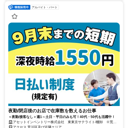
アルバイト・パート
夜勤/閉店後のお店で在庫数を数えるお仕事
＜夜勤/接客なし＞週1～土日・平日のみも可！40代・50代も活躍中！
アセットインベントリー株式会社 東東京サテライト/棚卸 ※荒川
区エリア管轄
アクセス 荒川区及び近隣エリア