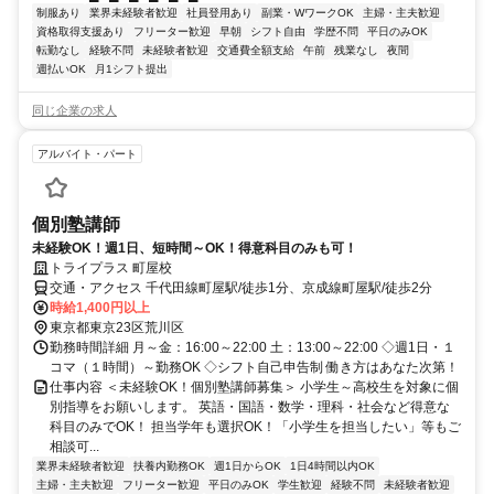
制服あり
業界未経験者歓迎
社員登用あり
副業・WワークOK
主婦・主夫歓迎
資格取得支援あり
フリーター歓迎
早朝
シフト自由
学歴不問
平日のみOK
転勤なし
経験不問
未経験者歓迎
交通費全額支給
午前
残業なし
夜間
週払いOK
月1シフト提出
同じ企業の求人
アルバイト・パート
個別塾講師
未経験OK！週1日、短時間～OK！得意科目のみも可！
トライプラス 町屋校
交通・アクセス 千代田線町屋駅/徒歩1分、京成線町屋駅/徒歩2分
時給1,400円以上
東京都東京23区荒川区
勤務時間詳細 月～金：16:00～22:00 土：13:00～22:00 ◇週1日・１
コマ（１時間）～勤務OK ◇シフト自己申告制 働き方はあなた次第！
仕事内容 ＜未経験OK！個別塾講師募集＞ 小学生～高校生を対象に個
別指導をお願いします。 英語・国語・数学・理科・社会など得意な
科目のみでOK！ 担当学年も選択OK！「小学生を担当したい」等もご
相談可...
業界未経験者歓迎
扶養内勤務OK
週1日からOK
1日4時間以内OK
主婦・主夫歓迎
フリーター歓迎
平日のみOK
学生歓迎
経験不問
未経験者歓迎