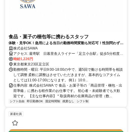
食品・菓子の梱包等に携わるスタッフ
体験・見学OK！急用による当日の勤務時間変動も対応可！性別問わず、
男性・女性・フリーターさん・主婦・ママさん大歓迎
株式会社SAWA
アクセス: 最寄駅 日暮里舎人ライナー「足立小台駅」徒歩5分程度
自転車通勤も可能 給与: 時給1,226円（都道府県の条例により変動あ
時給1,226円
東京都東京23区足立区
り） スキルや経験に応じて、時給UPあり。
勤務時間・曜日: 平日9:00-18:00の中で、週5回で働ける時間帯を相談
して調整 柔軟に調整はさせていただきますが、基本的なコアタイム
としては11:00-17:00になります。 例1）10:0...
仕事内容: 株式会社SAWA で 食品・お菓子等の「商品管理・梱包・出
荷準備」に携わる軽作業のお仕事です。 初心者・未経験者でも大歓
迎です。 【主な仕事内容】 * 取扱商材の在庫商品の管理（数...
シフト自由
即日勤務OK
固定時間制
残業なし
シフト制
派遣社員