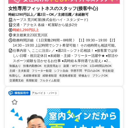
女性専用フィットネスのスタッフ(接客中心)
時給1290円以上／週2日～OK／主婦活躍／未経験可
カーブス 荒川町屋(株式会社ハイ・スタンダード)
交通・アクセス 各線・町屋駅から徒歩2分
時給1,290円以上
東京都東京23区荒川区
勤務時間詳細 《 1日実働2時間～8時間 》 【1】09:30～19:00 【2】
14:30～19:00 上記時間でシフト希望可能！ その他時間も相談可能。
仕事内容 ＼ ここに注目♪ ／ ●週2日～シフト応相談！ ●接客業では珍
しい日曜・祝日定休日 ●未経験・主婦・フリーター活躍中★ ●部活や
スポーツ経験を活かせるお仕事 ●高時給＆厚待遇でお迎え♪ ●2...
制服あり
扶養内勤務OK
社員登用あり
副業・WワークOK
1日4時間以内OK
主婦・主夫歓迎
フリーター歓迎
シフト自由
学歴不問
平日のみOK
学生歓迎
転勤なし
未経験者歓迎
経験者歓迎
有資格者歓迎
研修あり
ブランクOK
交通費支給
長期歓迎
フルタイム歓迎
アルバイト・パート