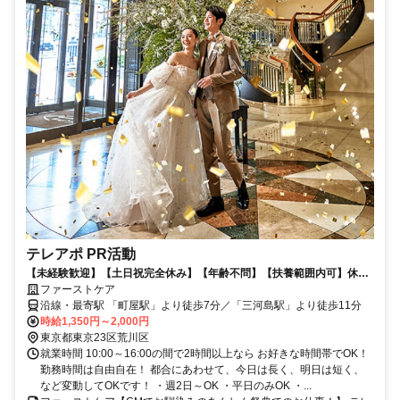
テレアポ PR活動
【未経験歓迎】【土日祝完全休み】【年齢不問】【扶養範囲内可】休み
希望100％OK！シフト制ではないので当日休みも問題ありません◎ご自
ファーストケア
身の都合で決められる柔軟シフトが魅力◎30代／40代／50代／60代な
沿線・最寄駅 「町屋駅」より徒歩7分／「三河島駅」より徒歩11分
ど幅広く活躍中！
時給1,350円～2,000円
東京都東京23区荒川区
就業時間 10:00～16:00の間で2時間以上なら お好きな時間帯でOK！
勤務時間は自由自在！ 都合にあわせて、今日は長く、明日は短く、
など変動してOKです！ ・週2日～OK ・平日のみOK ・...