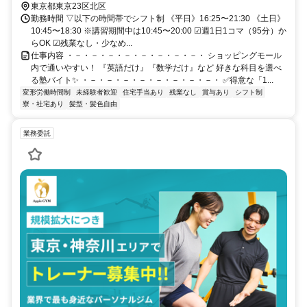
東京都東京23区北区
勤務時間 ▽以下の時間帯でシフト制 《平日》16:25〜21:30 《土日》
10:45〜18:30 ※講習期間中は10:45〜20:00 ☑週1日1コマ（95分）か
らOK ☑残業なし・少なめ...
仕事内容 ・－・－・－・－・－・－・－・－・ ショッピングモール
内で通いやすい！ 『英語だけ』『数学だけ』など 好きな科目を選べ
る塾バイト✨ ・－・－・－・－・－・－・－・－・ ✅得意な「1...
変形労働時間制
未経験者歓迎
住宅手当あり
残業なし
賞与あり
シフト制
寮・社宅あり
髪型・髪色自由
業務委託