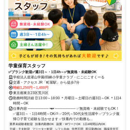
学童保育スタッフ
✅ブランク歓迎✅週3日～・1日4h～✅無資格・未経験OK
学校法人道灌山学園/四峡小学童クラブ・にこにこすくーる
交通・アクセス JR「町屋駅」から徒歩7分
時給1,250円～1,400円
東京都東京23区荒川区
勤務時間詳細 ⏰13:00～18:00 ＊月曜日～土曜日の週3日～OK ＊1日4
時間～OK
仕事内容 ──────── •●• ──────── ✅無資格・未経験でもOK！
✅週3日～・1日4時間～OK⛅ ✅20代～50代女性活躍中 ✅ブランク復
帰◎子育て経験を活かせます ✅扶養内での勤務も...
業界未経験者歓迎
扶養内勤務OK
副業・WワークOK
1日4時間以内OK
主婦・主夫歓迎
フリーター歓迎
シフト自由
学歴不問
即日勤務OK
職場見学可