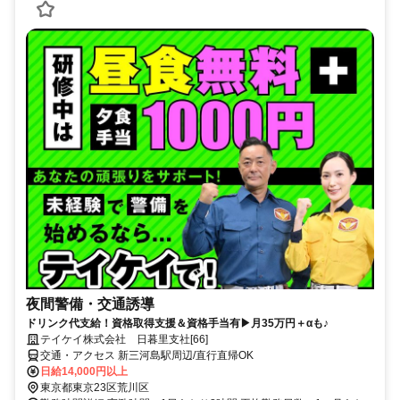
夜間警備・交通誘導
ドリンク代支給！資格取得支援＆資格手当有▶月35万円＋αも♪
テイケイ株式会社 日暮里支社[66]
交通・アクセス 新三河島駅周辺/直行直帰OK
日給14,000円以上
東京都東京23区荒川区