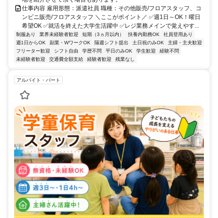
仕事内容 雇用形態：派遣社員 職種：その他販売/フロアスタッフ、コ
ンビニ販売/フロアスタッフ ＼ここがポイント／ ✅週1日～OK！曜日
希望OK ✅就活を終えた大学生活躍中 ✅レジ業務メインで覚えやす...
制服あり
業界未経験者歓迎
短期（3ヵ月以内）
扶養内勤務OK
社員登用あり
週1日からOK
副業・WワークOK
隔週シフト提出
土日祝のみOK
主婦・主夫歓迎
フリーター歓迎
シフト自由
学歴不問
平日のみOK
学生歓迎
経験不問
未経験者歓迎
交通費全額支給
経験者歓迎
残業なし
アルバイト・パート