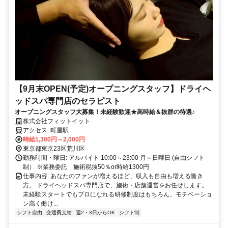
【9月末OPEN(予定)オープニングスタッフ】ドライヘ
ッドスパ専門店のセラピスト
オープニングスタッフ大募集！未経験歓迎★高時給＆抜群の待遇♪
株式会社フィットイット
アクセス: 町屋駅
時給1,300円～2,000円
東京都東京23区荒川区
勤務時間・曜日: アルバイト 10:00～23:00 月～日曜日 (自由シフト
制） ※業務委託 施術税抜50％or時給1300円
仕事内容: あなたのファンが増えるほど、収入も自由も増える働き
方。 ドライヘッドスパ専門店で、施術・店舗運営をお任せします。
未経験スタートでもプロになれる研修制度はもちろん、モチベーショ
ン高く働け...
シフト自由
交通費支給
週2・3日からOK
シフト制