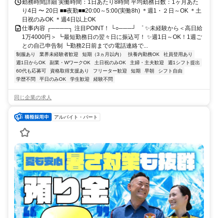
勤務時間詳細 実働時間：1日あたり8時間 平均勤務日数：1ヶ月あた
り4日 〜 20日 ■■夜勤■■20:00～5:00(実働8h) ＊週1・２日～OK ＊土
日祝のみOK ＊週4日以上OK
仕事内容 ┌────┐ 注目POINT！ └○───┘ ゜ ✨未経験から＜高日給
1万4000円＞ ┗最短勤務日の翌々日に振込可！ ✨週1日～OK！1週ご
との自己申告制 ┗勤務2日前までの電話連絡で...
制服あり
業界未経験者歓迎
短期（3ヵ月以内）
扶養内勤務OK
社員登用あり
週1日からOK
副業・WワークOK
土日祝のみOK
主婦・主夫歓迎
週1シフト提出
60代も応募可
資格取得支援あり
フリーター歓迎
短期
早朝
シフト自由
学歴不問
平日のみOK
学生歓迎
経験不問
同じ企業の求人
アルバイト・パート