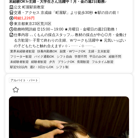
未経験OK✨主婦・大学生さん活躍中！月・金の週2日勤務♪
公文 町屋駅前教室
交通・アクセス 京成線「町屋駅」より徒歩30秒 ★駅の目の前！
時給1,226円
東京都東京23区荒川区
勤務時間詳細 ⏰15:00～19:00 ★月曜日・金曜日の週2日勤務！
仕事内容 ⸜⸜くもんの採点スタッフ⸝⸝ 教材の採点が中心◎月・金働け
る方歓迎✨ 子育て終わりの主婦、Ｗワークも活躍中★ 元気いっぱい
の子どもたちと触れ合えます♪ ⊹ ࣪˖ ┈┈ ˖ ࣪⊹ ┈┈...
業界未経験者歓迎
扶養内勤務OK
副業・WワークOK
主婦・主夫歓迎
フリーター歓迎
バイク通勤OK
シフト自由
学歴不問
平日のみOK
経験不問
未経験者歓迎
経験者歓迎
夕方
ブランクOK
長期歓迎
フルタイム歓迎
駅近5分以内
週2・3日からOK
シフト制
アルバイト・パート