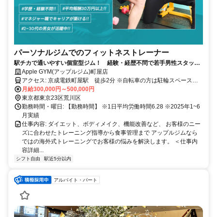
パーソナルジムでのフィットネストレーナー
駅チカで通いやすい個室型ジム！ 経験・経歴不問で若手男性スタッフ
活躍中！「平均報酬30万円以上」「※2025年4月実績」
Apple GYM(アップルジム)町屋店
アクセス: 京成電鉄町屋駅 徒歩2分 ※自転車の方は駐輪スペースが
ございますので事前に担当スタッフまでお尋ねください
月給300,000円～500,000円
東京都東京23区荒川区
勤務時間・曜日: 【勤務時間】 ※1日平均労働時間6.28 ※2025年1~6
月実績
仕事内容: ダイエット、ボディメイク、機能改善など、 お客様のニー
ズに合わせたトレーニング指導から食事管理まで アップルジムなら
ではの海外式トレーニングでお客様の悩みを解決します。 ＜仕事内
容詳細...
シフト自由
駅近5分以内
アルバイト・パート