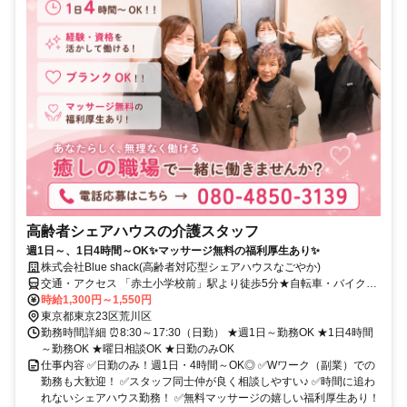
高齢者シェアハウスの介護スタッフ
週1日～、1日4時間～OK✨マッサージ無料の福利厚生あり✨
株式会社Blue shack(高齢者対応型シェアハウスなごやか)
交通・アクセス 「赤土小学校前」駅より徒歩5分★自転車・バイク通
勤OK
時給1,300円～1,550円
東京都東京23区荒川区
勤務時間詳細 ⏰8:30～17:30（日勤） ★週1日～勤務OK ★1日4時間
～勤務OK ★曜日相談OK ★日勤のみOK
仕事内容 ✅日勤のみ！週1日・4時間～OK◎ ✅Wワーク（副業）での
勤務も大歓迎！ ✅スタッフ同士仲が良く相談しやすい♪ ✅時間に追わ
れないシェアハウス勤務！ ✅無料マッサージの嬉しい福利厚生あり！