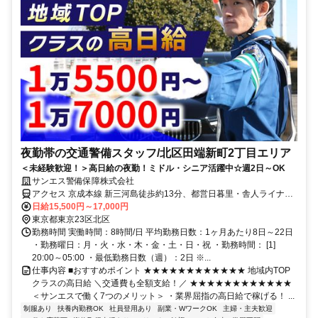
夜勤帯の交通警備スタッフ/北区田端新町2丁目エリア
＜未経験歓迎！＞高日給の夜勤！ミドル・シニア活躍中☆週2日～OK
サンエス警備保障株式会社
アクセス 京成本線 新三河島徒歩約13分、都営日暮里・舎人ライナー
西日暮里西口徒歩約13分、都営日暮里・舎人ライナー 西日暮里西口
日給15,500円～17,000円
徒歩約13分 直行直帰OK＊交通費全額支給＊北千住支社（足立支社）
東京都東京23区北区
（「北千住駅」東口より徒歩3分程度）※支社が複数ある為、自宅の
勤務時間 実働時間：8時間/日 平均勤務日数：1ヶ月あたり8日～22日
最寄りなどお近くの支社での面接OK！
・勤務曜日：月・火・水・木・金・土・日・祝 ・勤務時間： [1]
20:00～05:00 ・最低勤務日数（週）：2日 ※...
仕事内容 ■おすすめポイント ★★★★★★★★★★★★ 地域内TOP
クラスの高日給 ＼交通費も全額支給！／ ★★★★★★★★★★★★
＜サンエスで働く7つのメリット＞ ・業界屈指の高日給で稼げる！ ...
制服あり
扶養内勤務OK
社員登用あり
副業・WワークOK
主婦・主夫歓迎