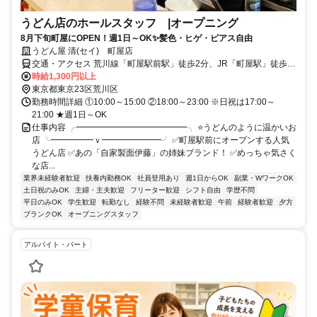
うどん店のホールスタッフ |オープニング
8月下旬町屋にOPEN！週1日～OK✨髪色・ヒゲ・ピアス自由
うどん屋 清(セイ) 町屋店
交通・アクセス 荒川線「町屋駅前駅」徒歩2分、JR「町屋駅」徒歩1
分、京成「町屋駅」徒歩3分
時給1,300円以上
東京都東京23区荒川区
勤務時間詳細 ①10:00～15:00 ②18:00～23:00 ※日祝は17:00～
21:00 ★週1日～OK
仕事内容 ╭━━━━━━━━━━━━━╮ ⭐うどんのように温かいお
店 ╰━━━━━ｖ━━━━━━━╯ ✅町屋駅前にオープンする人気
うどん店 ✅あの「自家製面伊藤」の姉妹ブランド！ ✅めっちゃ気さく
な店...
業界未経験者歓迎
扶養内勤務OK
社員登用あり
週1日からOK
副業・WワークOK
土日祝のみOK
主婦・主夫歓迎
フリーター歓迎
シフト自由
学歴不問
平日のみOK
学生歓迎
転勤なし
経験不問
未経験者歓迎
午前
経験者歓迎
夕方
ブランクOK
オープニングスタッフ
アルバイト・パート