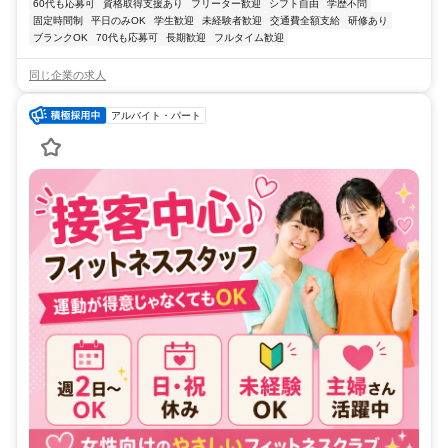
60代も応募可
資格取得支援あり
フリーター歓迎
シフト自由
学歴不問
固定時間制
平日のみOK
学生歓迎
未経験者歓迎
交通費全額支給
研修あり
ブランクOK
70代も応募可
長期歓迎
フルタイム歓迎
同じ企業の求人
アルバイト・パート