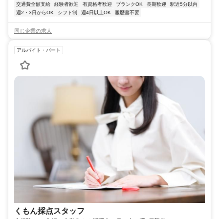
交通費全額支給
経験者歓迎
有資格者歓迎
ブランクOK
長期歓迎
駅近5分以内
週2・3日からOK
シフト制
週4日以上OK
履歴書不要
同じ企業の求人
アルバイト・パート
くもん採点スタッフ