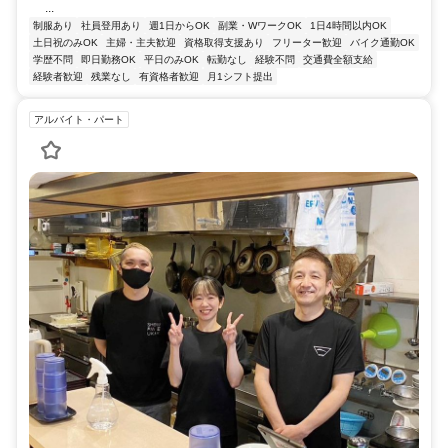
...
制服あり
社員登用あり
週1日からOK
副業・WワークOK
1日4時間以内OK
土日祝のみOK
主婦・主夫歓迎
資格取得支援あり
フリーター歓迎
バイク通勤OK
学歴不問
即日勤務OK
平日のみOK
転勤なし
経験不問
交通費全額支給
経験者歓迎
残業なし
有資格者歓迎
月1シフト提出
アルバイト・パート