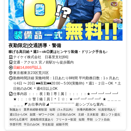
夜勤限定|交通誘導・警備
稼げる高日給＊週3～ok◎夏はヒンヤリ装備・ドリンク手当も♪
テイケイ株式会社 日暮里支社[66]
交通・アクセス 宮ノ前駅から徒歩圏内
日給14,000円以上
東京都東京23区荒川区
勤務時間詳細 実働時間：1日あたり8時間 平均勤務日数：1ヶ月あた
り4日 〜 20日 ■■夜勤■■20:00～5:00(実働8h) ＊週1・２日～OK ＊土
日祝のみOK ＊週4日以上OK
仕事内容 ：：： 夜┃勤┃専┃属┃ ：：： ：：★ ━┛━┛━┛━┛
★：： ：☆ 警┃備┃員┃＊┃ ☆： ★ ━┛━┛━┛━┛ ★ ＿＿＿＿
＿＿＿ ◤お仕事内容◢ ￣￣￣￣￣￣￣ 超シンプルな案内...
制服あり
業界未経験者歓迎
短期（3ヵ月以内）
扶養内勤務OK
社員登用あり
週1日からOK
副業・WワークOK
土日祝のみOK
主婦・主夫歓迎
週1シフト提出
60代も応募可
資格取得支援あり
フリーター歓迎
短期
早朝
シフト自由
学歴不問
平日のみOK
学生歓迎
経験不問