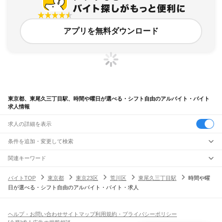
アプリを無料ダウンロード
東京都、東尾久三丁目駅、時間や曜日が選べる・シフト自由のアルバイト・バイト
求人情報
求人の詳細を表示
条件を追加・変更して検索
市区町村を追加・変更
関連キーワード
完全在宅ワーク 全国
シール貼り 在宅
現在地周辺
ガチャガチャ
犬カフェ
東京都
駅を追加・変更
バイトTOP
東京都
東京23区
荒川区
東尾久三丁目駅
時間や曜
東京都
すべて
日が選べる・シフト自由のアルバイト・バイト・求人
東京23区
すべて
職種を追加・変更
JR東海道本線(東京～熱海)
千代田区
中央区
港区
新宿区
文京区
台東区
墨田区
江東区
品川区
目黒区
大田区
東京駅
新橋駅
品川駅
飲食・フードサービス
世田谷区
渋谷区
中野区
杉並区
豊島区
北区
荒川区
板橋区
練馬区
足立区
葛飾区
特徴を追加・変更
飲食・フードサービス
江戸川区
すべて
ヘルプ・お問い合わせ
サイトマップ
利用規約・プライバシーポリシー
JR山手線
ホールスタッフ
キッチンスタッフ
皿洗い・洗い場
精肉・鮮魚加工
給食調理
人気