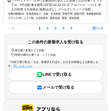
ファーストケア【CMでお馴染みのあんしん祭典でのお仕事！】 テレ
アポ・PR活動 東京都荒川区荒川4-32-10-1F アルバイト・パート 求
人の特徴 土日祝休み 残業ほぼなし ゴールデンウィーク休暇...
扶養内勤務OK
社員登用あり
主婦・主夫歓迎
学歴不問
経験不問
未経験者歓迎
ブランクOK
シフト制
土日祝休み
服装自由
髪型・髪色自由
前へ
次へ
1
2
3
4
5
この条件の新着求人を受け取る
東京都 / 東尾久三丁目駅
時間や曜日が選べる・シフト自由
「LINEで受け取る」では、新着求人のほか、おすすめ情報なども配信しま
す。
詳しくはこちら
LINEで受け取る
メールで受け取る