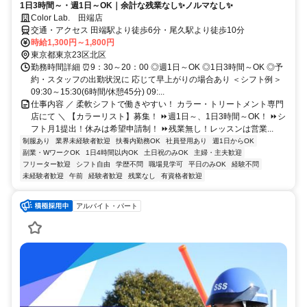
1日3時間～・週1日～OK｜余計な残業なし✨ノルマなし✨
Color Lab. 田端店
交通・アクセス 田端駅より徒歩6分・尾久駅より徒歩10分
時給1,300円～1,800円
東京都東京23区北区
勤務時間詳細 ⏰9：30～20：00 ◎週1日～OK ◎1日3時間～OK ◎予
約・スタッフの出勤状況に 応じて早上がりの場合あり ＜シフト例＞
09:30～15:30(6時間/休憩45分) 09:...
仕事内容 ／ 柔軟シフトで働きやすい！ カラー・トリートメント専門
店にて ＼ 【カラーリスト】募集！ ⏩週1日～、1日3時間～OK！ ⏩シ
フト月1提出！休みは希望申請制！ ⏩残業無し！レッスンは営業...
制服あり
業界未経験者歓迎
扶養内勤務OK
社員登用あり
週1日からOK
副業・WワークOK
1日4時間以内OK
土日祝のみOK
主婦・主夫歓迎
フリーター歓迎
シフト自由
学歴不問
職場見学可
平日のみOK
経験不問
未経験者歓迎
午前
経験者歓迎
残業なし
有資格者歓迎
アルバイト・パート