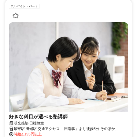
アルバイト・パート
好きな科目が選べる塾講師
明光義塾 田端教室
最寄駅 田端駅 交通アクセス 「田端駅」より徒歩8分 そのほか、「尾
久駅」「赤土小学校前駅」より徒歩約10分
時給2,355円以上