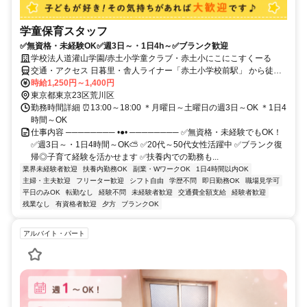
学童保育スタッフ
✅無資格・未経験OK✅週3日～・1日4h～✅ブランク歓迎
学校法人道灌山学園/赤土小学童クラブ・赤土小にこにこすくーる
交通・アクセス 日暮里・舎人ライナー「赤土小学校前駅」 から徒歩2
分
時給1,250円～1,400円
東京都東京23区荒川区
勤務時間詳細 ⏰13:00～18:00 ＊月曜日～土曜日の週3日～OK ＊1日4
時間～OK
仕事内容 ──────── •●• ──────── ✅無資格・未経験でもOK！
✅週3日～・1日4時間～OK⛅ ✅20代～50代女性活躍中 ✅ブランク復
帰◎子育て経験を活かせます ✅扶養内での勤務も...
業界未経験者歓迎
扶養内勤務OK
副業・WワークOK
1日4時間以内OK
主婦・主夫歓迎
フリーター歓迎
シフト自由
学歴不問
即日勤務OK
職場見学可
平日のみOK
転勤なし
経験不問
未経験者歓迎
交通費全額支給
経験者歓迎
残業なし
有資格者歓迎
夕方
ブランクOK
アルバイト・パート