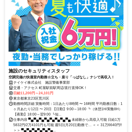
施設のセキュリティスタッフ
空調完備の快適室内勤務☆立ち・座り「っぱなし」ナシで高収入！
テイケイ株式会社 施設警備事業部
交通・アクセス 町屋駅前駅周辺/直行直帰OK！
日給11,200円～24,101円
東京都東京23区荒川区
勤務時間詳細 実働時間：1日あたり8時間 〜 16時間 平均勤務日数：1
ヶ月あたり12日 〜 20日 【日勤】9:00～18:00 ┗（休憩1H/実働8H）
【夜勤】18:00～翌9:00 ┗短...
仕事内容 ▀▄▀▄▀▄▀▄▀▄▀▄▀▄▀▄ 未経験から高収入可能 日給1万
5832円/2万4101円も可能 週5日(月20日)勤務で… ＜＜ 31万6640円!!
＞＞ ▀▄▀▄▀▄▀▄▀▄▀▄...