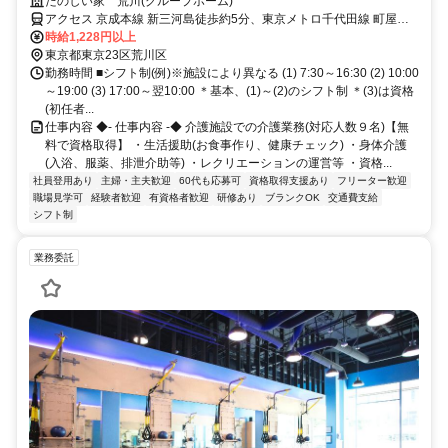
り！
たのしい家 荒川(グループホーム)
アクセス 京成本線 新三河島徒歩約5分、東京メトロ千代田線 町屋
〔千代田線〕3番口徒歩約6分、都電荒川線 町屋二丁目徒歩約6分 京
時給1,228円以上
成本線「新三河島」駅から徒歩約5分
東京都東京23区荒川区
勤務時間 ■シフト制(例)※施設により異なる (1) 7:30～16:30 (2) 10:00
～19:00 (3) 17:00～翌10:00 ＊基本、(1)～(2)のシフト制 ＊(3)は資格
(初任者...
仕事内容 ◆- 仕事内容 -◆ 介護施設での介護業務(対応人数９名)【無
料で資格取得】 ・生活援助(お食事作り、健康チェック) ・身体介護
(入浴、服薬、排泄介助等) ・レクリエーションの運営等 ・資格...
社員登用あり
主婦・主夫歓迎
60代も応募可
資格取得支援あり
フリーター歓迎
職場見学可
経験者歓迎
有資格者歓迎
研修あり
ブランクOK
交通費支給
シフト制
業務委託