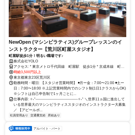
NewOpen (マシンピラティス)グループレッスンのイ
ンストラクター【荒川区町屋スタジオ】
町屋駅徒歩1分！明るい職場です♪
株式会社YOLO
アクセス: * 東京メトロ千代田線 町屋駅 徒歩1分 * 京成本線 町屋
駅 徒歩1分
時給3,500円以上
東京都東京23区荒川区
勤務時間・曜日: 【スタジオ営業時間】 ◾️月ー金：7:00〜21:00 ◾️土ー
日：7:00〜18:00 ※上記営業時間内でのシフト制(1日1クラスからOK)
※シフトは自己申告制で1ヶ月ごとに...
仕事内容: ✧˖°-----------------------------------✧˖° ＼世界11ヵ国に進出して
いる世界最大のマシンピラティススタジオのインストラクター大募集
／ 【アピールポ...
社員登用あり
交通費支給
昇給あり
アルバイト・パート