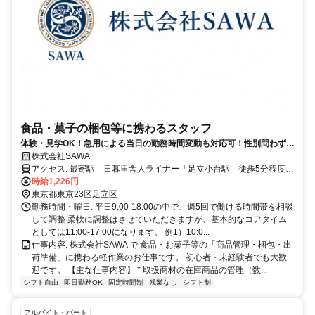
食品・菓子の梱包等に携わるスタッフ
体験・見学OK！急用による当日の勤務時間変動も対応可！性別問わず、
男性・女性・フリーターさん・主婦・ママさん大歓迎
株式会社SAWA
アクセス: 最寄駅 日暮里舎人ライナー「足立小台駅」徒歩5分程度
自転車通勤も可能 給与: 時給1,226円（都道府県の条例により変動あ
時給1,226円
東京都東京23区足立区
り） スキルや経験に応じて、時給UPあり。
勤務時間・曜日: 平日9:00-18:00の中で、週5回で働ける時間帯を相談
して調整 柔軟に調整はさせていただきますが、基本的なコアタイム
としては11:00-17:00になります。 例1）10:0...
仕事内容: 株式会社SAWA で 食品・お菓子等の「商品管理・梱包・出
荷準備」に携わる軽作業のお仕事です。 初心者・未経験者でも大歓
迎です。 【主な仕事内容】 * 取扱商材の在庫商品の管理（数...
シフト自由
即日勤務OK
固定時間制
残業なし
シフト制
アルバイト・パート