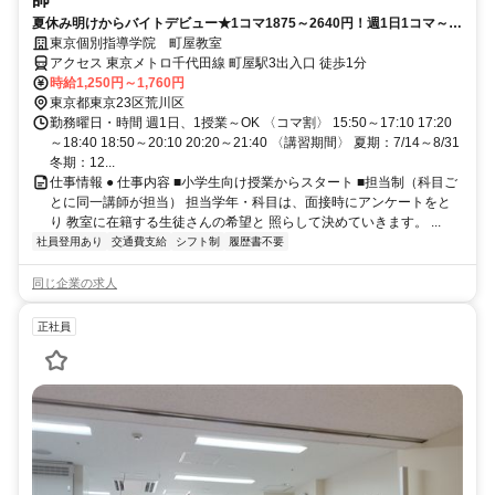
夏休み明けからバイトデビュー★1コマ1875～2640円！週1日1コマ～私
服でok◎
東京個別指導学院 町屋教室
アクセス 東京メトロ千代田線 町屋駅3出入口 徒歩1分
時給1,250円～1,760円
東京都東京23区荒川区
勤務曜日・時間 週1日、1授業～OK 〈コマ割〉 15:50～17:10 17:20
～18:40 18:50～20:10 20:20～21:40 〈講習期間〉 夏期：7/14～8/31
冬期：12...
仕事情報 ● 仕事内容 ■小学生向け授業からスタート ■担当制（科目ご
とに同一講師が担当） 担当学年・科目は、面接時にアンケートをと
り 教室に在籍する生徒さんの希望と 照らして決めていきます。 ...
社員登用あり
交通費支給
シフト制
履歴書不要
同じ企業の求人
正社員