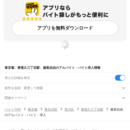
アプリを無料ダウンロード
東京都、東尾久三丁目駅、服装自由のアルバイト・バイト求人情報
求人の詳細を表示
条件を追加・変更して検索
市区町村を追加・変更
関連キーワード
完全在宅ワーク 全国
シール貼り 在宅
現在地周辺
ガチャガチャ
犬カフェ
東京都
駅を追加・変更
バイトTOP
東京都
東京23区
荒川区
東尾久三丁目駅
服装自由
東京都
すべて
のアルバイト・バイト・求人
東京23区
すべて
職種を追加・変更
JR東海道本線(東京～熱海)
千代田区
中央区
港区
新宿区
文京区
台東区
墨田区
江東区
品川区
目黒区
大田区
東京駅
新橋駅
品川駅
飲食・フードサービス
世田谷区
渋谷区
中野区
杉並区
豊島区
北区
荒川区
板橋区
練馬区
足立区
葛飾区
特徴を追加・変更
飲食・フードサービス
江戸川区
すべて