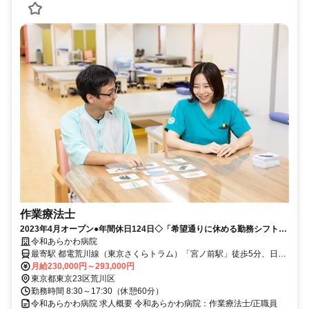
作業療法士
2023年4月オープン●年間休日124日◇「希望通りに休める勤務シフト制
度あり」★賞与3.5ヶ月分実績◆入社祝い金（10万円）を支給！【東京
令和あらかわ病院
都荒川区、宮ノ前駅/熊野前駅、作業療法士、正職員】
最寄駅 都電荒川線（東京さくらトラム）「宮ノ前駅」徒歩5分、日暮
里・舎人ライナー「熊野前駅」徒歩5分
月給230,000円～293,000円
東京都東京23区荒川区
勤務時間 8:30～17:30（休憩60分）
令和あらかわ病院 求人概要 令和あらかわ病院：作業療法士/正職員