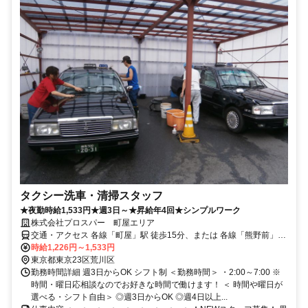
タクシー洗車・清掃スタッフ
★夜勤時給1,533円★週3日～★昇給年4回★シンプルワーク
株式会社プロスパー 町屋エリア
交通・アクセス 各線「町屋」駅 徒歩15分、または 各線「熊野前」駅
徒歩18分、他
時給1,226円～1,533円
東京都東京23区荒川区
勤務時間詳細 週3日からOK シフト制 ＜勤務時間＞ ・2:00～7:00 ※
時間・曜日応相談なのでお好きな時間で働けます！ ＜ 時間や曜日が
選べる・シフト自由＞ ◎週3日からOK ◎週4日以上...