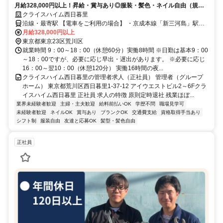
月給328,000円以上！昇給・賞与あり◎服装・髪色・ネイル自由（規定
あり）♪ICTを活用した働きやすい環境と研修制度で、あなたの成長をサ
クライスハイム西日暮里
ポートします！
沿線・最寄駅 【電車をご利用の場合】 ・京成本線「新三河島」駅よ
り徒歩約1分 ・JR山手線「西日暮里」駅より徒歩約8分 ・JR常磐線
月給328,000円以上
「三河島」駅より徒歩約9分 【バスをご利用の場合】 最寄りの「新三
東京都東京23区荒川区
河島駅前」バス停より都営バス草64系統にて王子～池袋方面へアクセ
就業時間 9：00～18：00（休憩60分）実働8時間 ※日勤は基本9：00
ス可
～18：00ですが、必要に応じ早出・遅出があります。 ※必要に応じ
16：00～翌10：00（休憩120分） 実働16時間の夜...
クライスハイム西日暮里の管理者求人（正社員） 管理者（グループ
ホーム） 東京都荒川区西日暮里1-37-12 アイウエストビル2～6Fクラ
イスハイム西日暮里 正社員 求人の特徴 原則定時退社 残業ほぼ...
業界未経験者歓迎
主婦・主夫歓迎
給料前払いOK
学歴不問
職場見学可
未経験者歓迎
ネイルOK
賞与あり
ブランクOK
交通費支給
資格取得手当あり
シフト制
服装自由
友達と応募OK
髪型・髪色自由
正社員