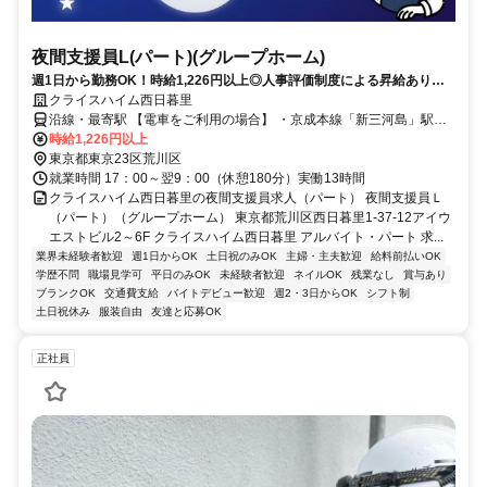
夜間支援員L(パート)(グループホーム)
週1日から勤務OK！時給1,226円以上◎人事評価制度による昇給あり！
服装・髪色・ネイル自由（規定あり）♪働きやすい環境づくりを進めてい
クライスハイム西日暮里
ます！
沿線・最寄駅 【電車をご利用の場合】 ・京成本線「新三河島」駅よ
り徒歩約1分 ・JR山手線「西日暮里」駅より徒歩約8分 ・JR常磐線
時給1,226円以上
「三河島」駅より徒歩約9分 【バスをご利用の場合】 最寄りの「新三
東京都東京23区荒川区
河島駅前」バス停より都営バス草64系統にて王子～池袋方面へアクセ
就業時間 17：00～翌9：00（休憩180分）実働13時間
ス可
クライスハイム西日暮里の夜間支援員求人（パート） 夜間支援員Ｌ
（パート）（グループホーム） 東京都荒川区西日暮里1-37-12アイウ
エストビル2～6F クライスハイム西日暮里 アルバイト・パート 求...
業界未経験者歓迎
週1日からOK
土日祝のみOK
主婦・主夫歓迎
給料前払いOK
学歴不問
職場見学可
平日のみOK
未経験者歓迎
ネイルOK
残業なし
賞与あり
ブランクOK
交通費支給
バイトデビュー歓迎
週2・3日からOK
シフト制
土日祝休み
服装自由
友達と応募OK
正社員