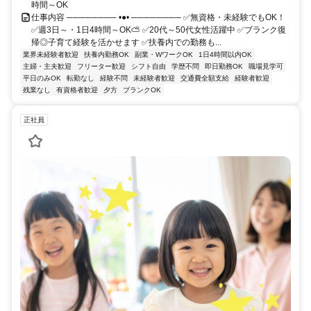
時間～OK
仕事内容 ──────── •●• ──────── ✅無資格・未経験でもOK！
✅週3日～・1日4時間～OK⛅ ✅20代～50代女性活躍中 ✅ブランク復
帰◎子育て経験を活かせます ✅扶養内での勤務も...
業界未経験者歓迎
扶養内勤務OK
副業・WワークOK
1日4時間以内OK
主婦・主夫歓迎
フリーター歓迎
シフト自由
学歴不問
即日勤務OK
職場見学可
平日のみOK
転勤なし
経験不問
未経験者歓迎
交通費全額支給
経験者歓迎
残業なし
有資格者歓迎
夕方
ブランクOK
正社員