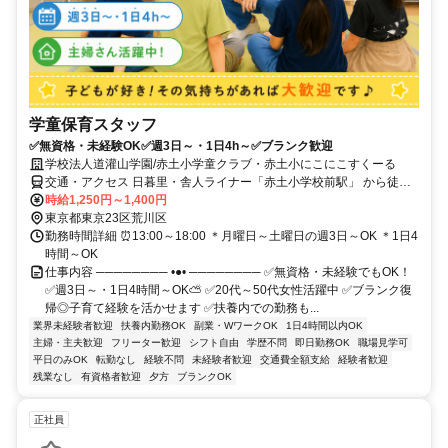
学童保育スタッフ
✅無資格・未経験OK✅週3日～・1日4h～✅ブランク歓迎
学校法人道灌山学園/赤土小学童クラブ・赤土小にこにこすくーる
交通・アクセス 日暮里・舎人ライナー「赤土小学校前駅」 から徒歩2
分
時給1,250円～1,400円
東京都東京23区荒川区
勤務時間詳細 ⏰13:00～18:00 ＊月曜日～土曜日の週3日～OK ＊1日4
時間～OK
仕事内容 ──────── •●• ──────── ✅無資格・未経験でもOK！
✅週3日～・1日4時間～OK⛅ ✅20代～50代女性活躍中 ✅ブランク復
帰◎子育て経験を活かせます ✅扶養内での勤務も...
業界未経験者歓迎
扶養内勤務OK
副業・WワークOK
1日4時間以内OK
主婦・主夫歓迎
フリーター歓迎
シフト自由
学歴不問
即日勤務OK
職場見学可
平日のみOK
転勤なし
経験不問
未経験者歓迎
交通費全額支給
経験者歓迎
残業なし
有資格者歓迎
夕方
ブランクOK
正社員