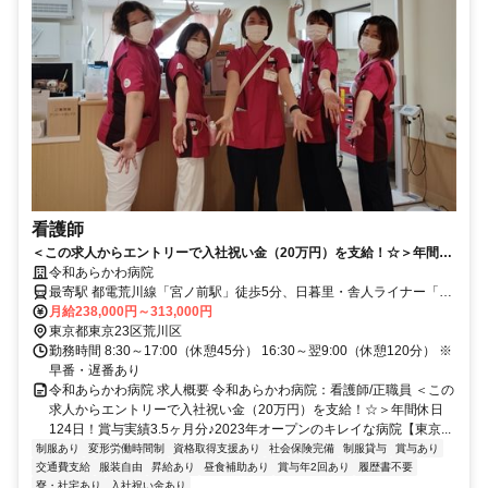
看護師
＜この求人からエントリーで入社祝い金（20万円）を支給！☆＞年間休
日124日！賞与実績3.5ヶ月分♪2023年オープンのキレイな病院【東京都
令和あらかわ病院
荒川区、宮ノ前駅・熊野前駅、病院（急性期･回復期）、看護師、正職
最寄駅 都電荒川線「宮ノ前駅」徒歩5分、日暮里・舎人ライナー「熊
員】
野前駅」徒歩5分
月給238,000円～313,000円
東京都東京23区荒川区
勤務時間 8:30～17:00（休憩45分） 16:30～翌9:00（休憩120分） ※
早番・遅番あり
令和あらかわ病院 求人概要 令和あらかわ病院：看護師/正職員 ＜この
求人からエントリーで入社祝い金（20万円）を支給！☆＞年間休日
124日！賞与実績3.5ヶ月分♪2023年オープンのキレイな病院【東京...
制服あり
変形労働時間制
資格取得支援あり
社会保険完備
制服貸与
賞与あり
交通費支給
服装自由
昇給あり
昼食補助あり
賞与年2回あり
履歴書不要
寮・社宅あり
入社祝い金あり