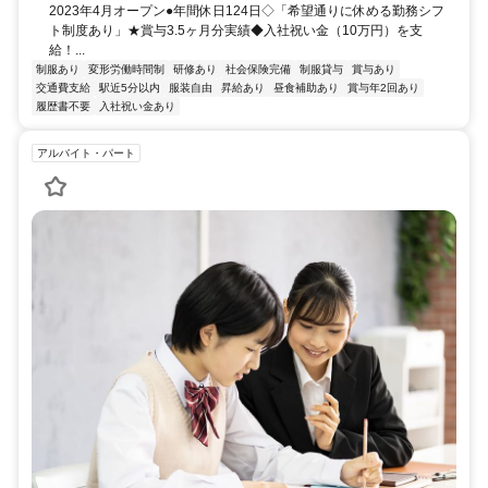
2023年4月オープン●年間休日124日◇「希望通りに休める勤務シフ
ト制度あり」★賞与3.5ヶ月分実績◆入社祝い金（10万円）を支
給！...
制服あり
変形労働時間制
研修あり
社会保険完備
制服貸与
賞与あり
交通費支給
駅近5分以内
服装自由
昇給あり
昼食補助あり
賞与年2回あり
履歴書不要
入社祝い金あり
アルバイト・パート