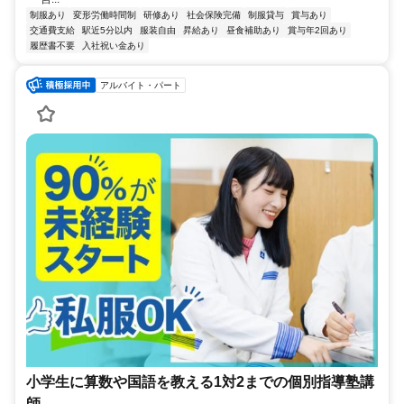
制服あり
変形労働時間制
研修あり
社会保険完備
制服貸与
賞与あり
交通費支給
駅近5分以内
服装自由
昇給あり
昼食補助あり
賞与年2回あり
履歴書不要
入社祝い金あり
アルバイト・パート
小学生に算数や国語を教える1対2までの個別指導塾講
師