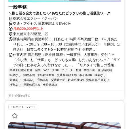
一般事務
＼推し活を全力で楽しむ♪／あなたにピッタリの推し活優先ワーク
株式会社エクシードジャパン
交通・アクセス 日暮里駅より徒歩5分
月給220,000円以上
東京都東京23区荒川区
勤務時間詳細 実働時間：1日あたり8時間 平均勤務日数：1ヶ月あた
り18日 〜 20日 9：30～18：30（実働8時間／休憩60分） ※原則、定
時退社！残業は多くて月5～10時間程度です ※時差...
仕事内容 雇用形態：正社員 職種：一般事務、人事事務、受付 °˖✧
「推し活」も「仕事」も、どっちも大事にしたいあなたへ ✧˖° 「ライ
ブの日に仕事が入って行けなかった…」 「リアタイで推しの番組...
業界未経験者歓迎
副業・WワークOK
フリーター歓迎
学歴不問
固定時間制
転勤なし
経験不問
未経験者歓迎
交通費全額支給
ネイルOK
残業なし
研修あり
賞与あり
育休あり
交通費支給
駅近5分以内
資格取得手当あり
社割あり
長期休暇あり
土日祝休み
同じ企業の求人
アルバイト・パート