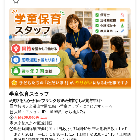
学童保育スタッフ
✅資格を活かせる✅ブランク歓迎✅残業なし✅賞与年2回
学校法人道灌山学園/四峡小学童クラブ・にこにこすくーる
交通・アクセス JR「町屋駅」から徒歩7分
月給209,000円以上
東京都東京23区荒川区
勤務時間詳細 実働時間：1日あたり7時間45分 平均勤務日数：1ヶ月
あたり20日 【平日】⏰9:30～18:15 【土曜】⏰8:30～17:15 ＊土曜勤
務は月2回程度 (平日代休あり) ＊遅番...