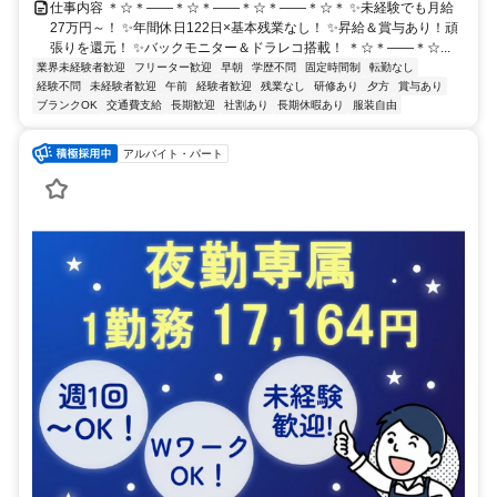
仕事内容 ＊☆＊――＊☆＊――＊☆＊――＊☆＊ ✨未経験でも月給
27万円～！ ✨年間休日122日×基本残業なし！ ✨昇給＆賞与あり！頑
張りを還元！ ✨バックモニター＆ドラレコ搭載！ ＊☆＊――＊☆...
業界未経験者歓迎
フリーター歓迎
早朝
学歴不問
固定時間制
転勤なし
経験不問
未経験者歓迎
午前
経験者歓迎
残業なし
研修あり
夕方
賞与あり
ブランクOK
交通費支給
長期歓迎
社割あり
長期休暇あり
服装自由
アルバイト・パート