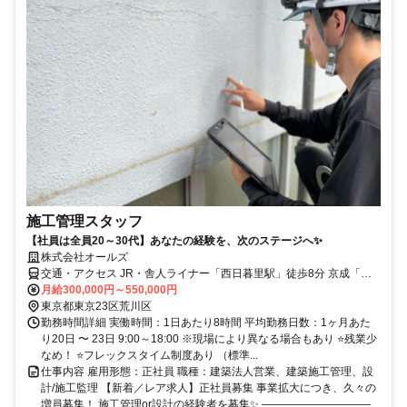
施工管理スタッフ
【社員は全員20～30代】あなたの経験を、次のステージへ✨
株式会社オールズ
交通・アクセス JR・舎人ライナー「西日暮里駅」徒歩8分 京成「新
三河島駅」徒歩7分
月給300,000円～550,000円
東京都東京23区荒川区
勤務時間詳細 実働時間：1日あたり8時間 平均勤務日数：1ヶ月あた
り20日 〜 23日 9:00～18:00 ※現場により異なる場合もあり ⭐️残業少
なめ！ ⭐️フレックスタイム制度あり （標準...
仕事内容 雇用形態：正社員 職種：建築法人営業、建築施工管理、設
計/施工監理 【新着／レア求人】正社員募集 事業拡大につき、久々の
増員募集！ 施工管理or設計の経験者を募集✨ ――――――――――...