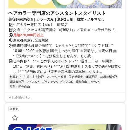
ヘアカラー専門店のアシスタントスタイリスト
美容師免許必須｜カラーのみ｜週休2日制｜残業・ノルマなし
ヘアカラー専門店【fufu】 町屋店
交通・アクセス 都電荒川線「町屋駅前」／東京メトロ千代田線「町
屋駅」より徒歩6分
月給270,000円以上
東京都東京23区荒川区
勤務時間詳細 総労働時間：1ヶ月あたり177時間 *【シフト制】*
10:00～20:00 ※休憩は1時間しっかり確保 ※残業なし ※定休日 無
*【残業について 】* ほぼ発生しませんが、もし残...
仕事内容 *ー* *＜この求人のポイント＞* * *週休二日制・年間休日
107日（別途、有休あり）* * *原則定時退社！スタッフの9割が残業な
し！* * *給与改定により業界最高水準の基本給になりま...
制服あり
主婦・主夫歓迎
フリーター歓迎
固定時間制
経験不問
未経験者歓迎
経験者歓迎
ネイルOK
ブランクOK
ピアスOK
服装自由
ひげOK
髪型・髪色自由
同じ企業の求人
正社員