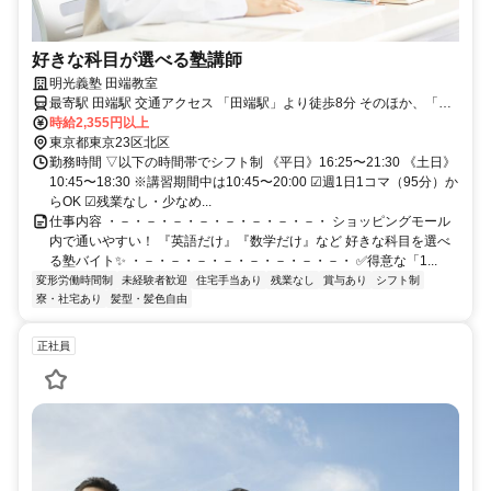
好きな科目が選べる塾講師
明光義塾 田端教室
最寄駅 田端駅 交通アクセス 「田端駅」より徒歩8分 そのほか、「尾
久駅」「赤土小学校前駅」より徒歩約10分
時給2,355円以上
東京都東京23区北区
勤務時間 ▽以下の時間帯でシフト制 《平日》16:25〜21:30 《土日》
10:45〜18:30 ※講習期間中は10:45〜20:00 ☑週1日1コマ（95分）か
らOK ☑残業なし・少なめ...
仕事内容 ・－・－・－・－・－・－・－・－・ ショッピングモール
内で通いやすい！ 『英語だけ』『数学だけ』など 好きな科目を選べ
る塾バイト✨ ・－・－・－・－・－・－・－・－・ ✅得意な「1...
変形労働時間制
未経験者歓迎
住宅手当あり
残業なし
賞与あり
シフト制
寮・社宅あり
髪型・髪色自由
正社員