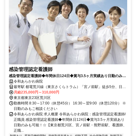
感染管理認定看護師
感染管理認定看護師◆年間休日124日◆賞与3.5ヶ月実績あり日勤のみも
可能！☆【東京都荒川区、宮ノ前駅・熊野前駅、看護師、正職員】
令和あらかわ病院
最寄駅 都電荒川線（東京さくらトラム）「宮ノ前駅」徒歩5分、日暮
里・舎人ライナー「熊野前駅」徒歩5分
月給235,000円～310,000円
東京都東京23区荒川区
勤務時間 8:30～17:00（休憩45分） 16:30～翌9:00（休憩120分） ※
日勤のみもご相談ください
令和あらかわ病院 求人概要 令和あらかわ病院：感染管理認定看護師/
正職員 感染管理認定看護師◆年間休日124日◆賞与3.5ヶ月実績あり
日勤のみも可能！☆【東京都荒川区、宮ノ前駅・熊野前駅、看護師、
正職...
制服あり
変形労働時間制
資格取得支援あり
経験不問
社会保険完備
制服貸与