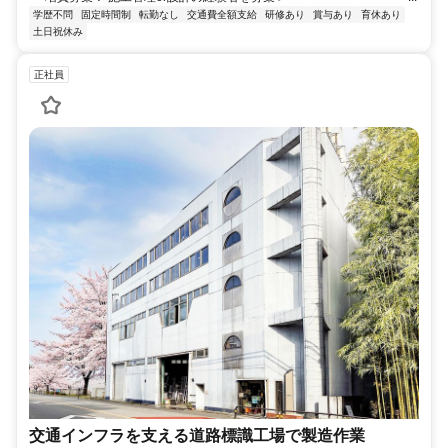
学歴不問
固定時間制
転勤なし
交通費全額支給
研修あり
賞与あり
育休あり
土日祝休み
正社員
交通インフラを支える道路標識工場で製造作業