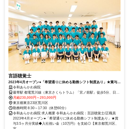
言語聴覚士
2023年4月オープン●「希望通りに休める勤務シフト制度あり」★賞与
3.5ヶ月分実績◆入社祝い金（10万円）を支給◎【東京都荒川区、宮ノ
令和あらかわ病院
前駅/熊野前駅、言語聴覚士、正職員】
最寄駅 都電荒川線（東京さくらトラム）「宮ノ前駅」徒歩5分、日暮
里・舎人ライナー「熊野前駅」徒歩5分
月給230,000円～293,000円
東京都東京23区荒川区
勤務時間 8:30～17:30（休憩60分）
令和あらかわ病院 求人概要 令和あらかわ病院：言語聴覚士/正職員
2023年4月オープン●「希望通りに休める勤務シフト制度あり」★賞
与3.5ヶ月分実績◆入社祝い金（10万円）を支給◎【東京都荒川区、
宮...