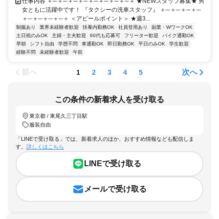
仕事内容 ＋─＋─＋─＋─＋─＋─＋─＋─＋ ★NEWスタッフ募集★ 男
女ともに活躍中です！ 『タクシーの洗車スタッフ』 ＋─＋─＋─＋─
＋─＋─＋─＋─＋ ＜アピールポイント＞ ★週3...
制服あり
業界未経験者歓迎
扶養内勤務OK
社員登用あり
副業・WワークOK
土日祝のみOK
主婦・主夫歓迎
60代も応募可
フリーター歓迎
バイク通勤OK
早朝
シフト自由
学歴不問
車通勤OK
即日勤務OK
平日のみOK
学生歓迎
経験不問
未経験者歓迎
午前
前へ
次へ
1
2
3
4
5
この条件の新着求人を受け取る
東京都 / 東尾久三丁目駅
服装自由
「LINEで受け取る」では、新着求人のほか、おすすめ情報なども配信しま
す。
詳しくはこちら
LINEで受け取る
メールで受け取る