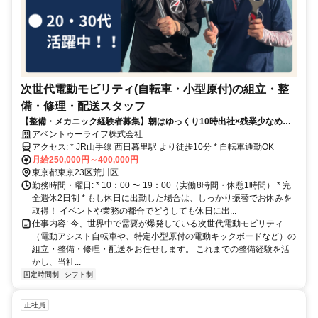
次世代電動モビリティ(自転車・小型原付)の組立・整
備・修理・配送スタッフ
【整備・メカニック経験者募集】朝はゆっくり10時出社×残業少なめ
【完全週休2日】
アベントゥーライフ株式会社
アクセス: * JR山手線 西日暮里駅 より徒歩10分 * 自転車通勤OK
月給250,000円～400,000円
東京都東京23区荒川区
勤務時間・曜日: * 10：00 〜 19：00（実働8時間・休憩1時間） * 完
全週休2日制 * もし休日に出勤した場合は、しっかり振替でお休みを
取得！ イベントや業務の都合でどうしても休日に出...
仕事内容: 今、世界中で需要が爆発している次世代電動モビリティ
（電動アシスト自転車や、特定小型原付の電動キックボードなど）の
組立・整備・修理・配送をお任せします。 これまでの整備経験を活
かし、当社...
固定時間制
シフト制
正社員