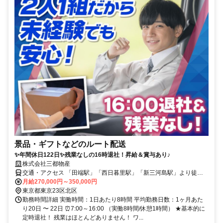
景品・ギフトなどのルート配送
✨年間休日122日✨残業なしの16時退社！昇給＆賞与あり♪
株式会社三都物産
交通・アクセス 「田端駅」「西日暮里駅」「新三河島駅」より徒歩
10分、「赤土小学校前駅」より徒歩7分
月給270,000円～350,000円
東京都東京23区北区
勤務時間詳細 実働時間：1日あたり8時間 平均勤務日数：1ヶ月あた
り20日 〜 22日 ⏰7:00～16:00 （実働8時間/休憩1時間） ★基本的に
定時退社！ 残業はほとんどありません！ ワ...