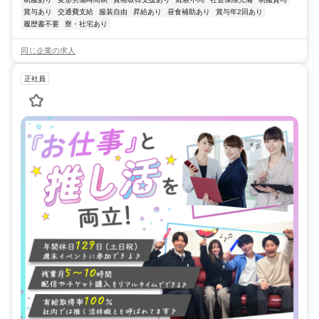
賞与あり
交通費支給
服装自由
昇給あり
昼食補助あり
賞与年2回あり
履歴書不要
寮・社宅あり
同じ企業の求人
正社員