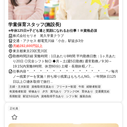
学童保育スタッフ(施設長)
⭐年休125日⭐子ども達と笑顔になれるお仕事！※資格必須
株式会社セリオ 尾久学童クラブ
交通・アクセス 都電荒川線「小台」駅徒歩3分
月給282,600円以上
東京都東京23区荒川区
勤務時間詳細 実働時間：1日あたり8時間 平均勤務日数：1ヶ月あた
り20日 ◎完全シフト制◎ ◆月～土(週5日勤務) 通常勤務／9:30～
19:15(内実働8時間、休憩60分) 土曜・長期休暇／7:...
仕事内容 *…..*…..*…..*…..*…..*…..*…..*…..*…..*….*…..*……* ✅毎月
ノー残業デーを実施！持ち帰り残業はもちろんNG。 ✅年間休日125
日以上◎連休取得で旅行...
主婦・主夫歓迎
資格取得支援あり
フリーター歓迎
午前
経験者歓迎
有資格者歓迎
研修あり
夕方
賞与あり
ブランクOK
育休あり
交通費支給
長期歓迎
駅近5分以内
資格取得手当あり
シフト制
服装自由
正社員