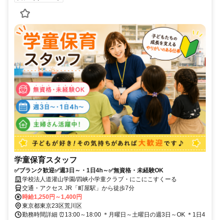
学童保育スタッフ
✅ブランク歓迎✅週3日～・1日4h～✅無資格・未経験OK
学校法人道灌山学園/四峡小学童クラブ・にこにこすくーる
交通・アクセス JR「町屋駅」から徒歩7分
時給1,250円～1,400円
東京都東京23区荒川区
勤務時間詳細 ⏰13:00～18:00 ＊月曜日～土曜日の週3日～OK ＊1日4