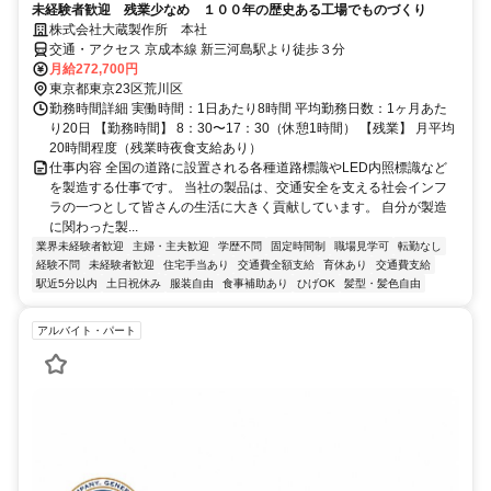
未経験者歓迎 残業少なめ １００年の歴史ある工場でものづくり
株式会社大蔵製作所 本社
交通・アクセス 京成本線 新三河島駅より徒歩３分
月給272,700円
東京都東京23区荒川区
勤務時間詳細 実働時間：1日あたり8時間 平均勤務日数：1ヶ月あた
り20日 【勤務時間】 8：30〜17：30（休憩1時間） 【残業】 月平均
20時間程度（残業時夜食支給あり）
仕事内容 全国の道路に設置される各種道路標識やLED内照標識など
を製造する仕事です。 当社の製品は、交通安全を支える社会インフ
ラの一つとして皆さんの生活に大きく貢献しています。 自分が製造
に関わった製...
業界未経験者歓迎
主婦・主夫歓迎
学歴不問
固定時間制
職場見学可
転勤なし
経験不問
未経験者歓迎
住宅手当あり
交通費全額支給
育休あり
交通費支給
駅近5分以内
土日祝休み
服装自由
食事補助あり
ひげOK
髪型・髪色自由
アルバイト・パート