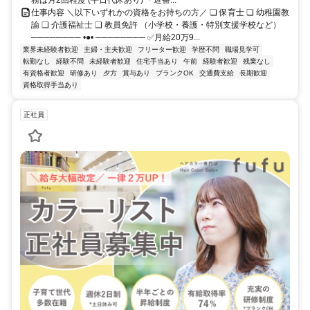
仕事内容 ＼以下いずれかの資格をお持ちの方／ ❏ 保育士 ❏ 幼稚園教
諭 ❏ 介護福祉士 ❏ 教員免許 （小学校・養護・特別支援学校など）
──────── •●• ──────── ✅月給20万9...
業界未経験者歓迎
主婦・主夫歓迎
フリーター歓迎
学歴不問
職場見学可
転勤なし
経験不問
未経験者歓迎
住宅手当あり
午前
経験者歓迎
残業なし
有資格者歓迎
研修あり
夕方
賞与あり
ブランクOK
交通費支給
長期歓迎
資格取得手当あり
正社員