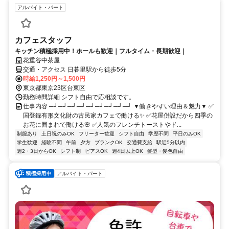
アルバイト・パート
カフェスタッフ
キッチン積極採用中！ホールも歓迎｜フルタイム・長期歓迎｜
花重谷中茶屋
交通・アクセス 日暮里駅から徒歩5分
時給1,250円～1,500円
東京都東京23区台東区
勤務時間詳細 シフト自由で応相談です。
仕事内容 ─┘─┘─┘─┘─┘─┘─┘─┘─┘ ▼働きやすい理由＆魅力▼ ✅
国登録有形文化財の古民家カフェで働ける✨ ✅花屋併設だから四季の
お花に囲まれて働ける🌸 ✅人気のフレンチトーストやド...
制服あり
土日祝のみOK
フリーター歓迎
シフト自由
学歴不問
平日のみOK
学生歓迎
経験不問
午前
夕方
ブランクOK
交通費支給
駅近5分以内
週2・3日からOK
シフト制
ピアスOK
週4日以上OK
髪型・髪色自由
アルバイト・パート