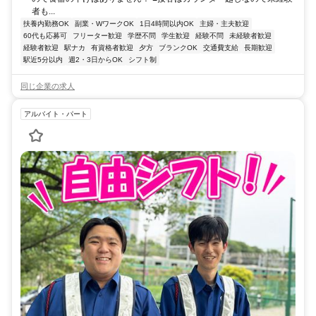
者も...
扶養内勤務OK
副業・WワークOK
1日4時間以内OK
主婦・主夫歓迎
60代も応募可
フリーター歓迎
学歴不問
学生歓迎
経験不問
未経験者歓迎
経験者歓迎
駅ナカ
有資格者歓迎
夕方
ブランクOK
交通費支給
長期歓迎
駅近5分以内
週2・3日からOK
シフト制
同じ企業の求人
アルバイト・パート