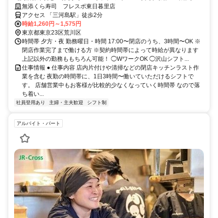
で稼げる】
無添くら寿司 フレスポ東日暮里店
アクセス 「三河島駅」徒歩2分
時給1,260円～1,575円
東京都東京23区荒川区
時間帯 夕方・夜 勤務曜日・時間 17:00〜閉店のうち、3時間〜OK ※
閉店作業完了まで働ける方 ※契約時間帯によって時給が異なります
上記以外の勤務ももちろん可能！ ◯WワークOK ◯沢山シフト...
仕事情報 ● 仕事内容 店内片付けや清掃などの閉店キッチンラスト作
業を含む 夜勤の時間帯に、1日3時間〜働いていただけるシフトで
す。 店舗営業中もお客様が比較的少なくなっていく時間帯 なので落
ち着い...
社員登用あり
主婦・主夫歓迎
シフト制
アルバイト・パート