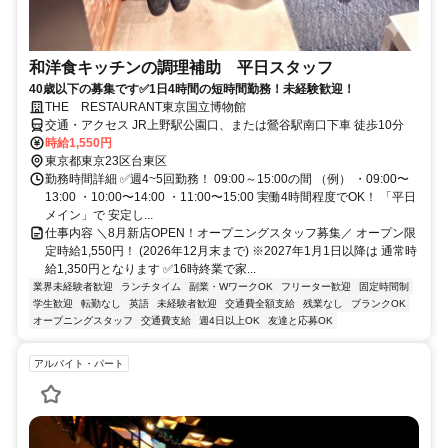
和洋食キッチンの調理補助 平日スタッフ
40歳以下の募集です✅1日4時間の短時間勤務！未経験歓迎！
THE RESTAURANT東京国立博物館
交通・アクセス JR上野駅公園口、または鶯谷駅南口下車 徒歩10分
時給1,550円
東京都東京23区台東区
勤務時間詳細 ✅週4~5回勤務！ 09:00～15:00の間 （例） ・09:00〜
13:00 ・10:00〜14:00 ・11:00〜15:00 実働4時間程度でOK！ 「平日
メイン」で 安定し...
仕事内容 ＼8月新店OPEN！オープニングスタッフ募集／ オープン限
定時給1,550円！ (2026年12月末まで) ※2027年1月1日以降は 通常時
給1,350円となります ✅16時終業で家...
業界未経験者歓迎
ランチタイム
副業・WワークOK
フリーター歓迎
固定時間制
学生歓迎
転勤なし
英語
未経験者歓迎
交通費全額支給
残業なし
ブランクOK
オープニングスタッフ
交通費支給
週4日以上OK
友達と応募OK
アルバイト・パート