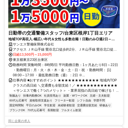
日勤帯の交通警備スタッフ/台東区根岸1丁目エリア
地域TOP高収入♪幅広い年代＆女性も多数在籍！日勤のみ◎週2日～
OK！
サンエス警備保障株式会社
アクセス ＪＲ山手線 鶯谷北口徒歩約2分、ＪＲ山手線 鶯谷北口徒歩
約2分、東京メトロ日比谷線 入谷（東京都）2番口徒歩約8分 直行直
日給13,500円～15,000円
帰OK＊交通費全額支給＊上野支社（「御徒町駅」南口より徒歩4分程
東京都東京23区台東区
度）※支社が複数ある為、自宅の最寄りなどお近くの支社での面接
勤務時間 実働時間：8時間/日 平均勤務日数：1ヶ月あたり8日～22日
OK！
・勤務曜日：月・火・水・木・金・土・日・祝 ・勤務時間： [1]
08:00～17:00 ・最低勤務日数（週）：2日 ※...
仕事内容 ■おすすめポイント ★★★★★★★★★★★★ 地域内TOP
クラスの高日給 ＼交通費も全額支給！／ ★★★★★★★★★★★★
＜サンエスで働く7つのメリット＞ ・業界屈指の高日給で稼げる！ ...
制服あり
扶養内勤務OK
社員登用あり
副業・WワークOK
主婦・主夫歓迎
60代も応募可
資格取得支援あり
フリーター歓迎
シフト自由
学歴不問
固定時間制
平日のみOK
学生歓迎
未経験者歓迎
交通費全額支給
研修あり
ブランクOK
70代も応募可
長期歓迎
フルタイム歓迎
同じ企業の求人