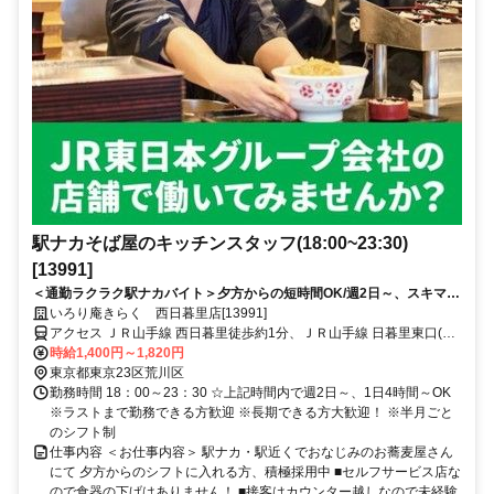
駅ナカそば屋のキッチンスタッフ(18:00~23:30)
[13991]
＜通勤ラクラク駅ナカバイト＞夕方からの短時間OK/週2日～、スキマバ
イト/未経験歓迎/面接時履歴書不要
いろり庵きらく 西日暮里店[13991]
アクセス ＪＲ山手線 西日暮里徒歩約1分、ＪＲ山手線 日暮里東口(舎
人ライナー)徒歩約8分、ＪＲ山手線 田端南口徒歩約10分 ■JR西日暮
時給1,400円～1,820円
里駅改札内■日暮里駅、田端駅、千駄木駅、新三河島駅、三河島駅方
東京都東京23区荒川区
面からも通勤可能です
勤務時間 18：00～23：30 ☆上記時間内で週2日～、1日4時間～OK
※ラストまで勤務できる方歓迎 ※長期できる方大歓迎！ ※半月ごと
のシフト制
仕事内容 ＜お仕事内容＞ 駅ナカ・駅近くでおなじみのお蕎麦屋さん
にて 夕方からのシフトに入れる方、積極採用中 ■セルフサービス店な
ので食器の下げはありません！ ■接客はカウンター越しなので未経験