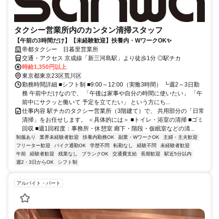
タクシー営業所内のカンタン清掃スタッフ
【午前の3時間だけ】【未経験歓迎】扶養内・WワークOK✨
帝都タクシー 日暮里営業所
交通・アクセス 京成線「新三河島駅」より徒歩1分 ◎駅チカ
時給1,350円以上
東京都東京23区荒川区
勤務時間詳細 ■シフト制 ■9:00～12:00（実働3時間） ┗週2～3日勤
務 午前中だけなので、 「午後は家事や自分の時間に使いたい」 「午
前中にサクッと働いて 予定を立てたい」 という方にち...
仕事内容 駅チカのタクシー営業所（3階建て）で、 共用部分の「日常
清掃」をお任せします。 ＜具体的には＞ ■トイレ・浴室の清掃 ■ゴミ
回収 ■週1回程度：事務所・休憩室 廊下・階段・仮眠室などの清...
制服あり
業界未経験者歓迎
扶養内勤務OK
副業・WワークOK
主婦・主夫歓迎
フリーター歓迎
バイク通勤OK
学歴不問
転勤なし
経験不問
未経験者歓迎
午前
経験者歓迎
残業なし
ブランクOK
交通費支給
長期歓迎
駅近5分以内
週2・3日からOK
シフト制
アルバイト・パート