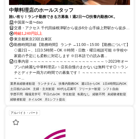
中華料理店のホールスタッフ
賄い有り！ランチ勤務できる方募集！週2日〜◎扶養内勤務OK。
中国菜〜道〜dao
交通・アクセス 千代田線根津駅から徒歩6分 山手線上野駅から徒歩
15分
時給1,240円以上
東京都東京23区台東区
勤務時間詳細 【勤務時間】 ランチ →11:00～15:00 【勤務について】
◇週2日～、1日3.5時間～OK ※時間・日数・曜日相談可能 ※学校や
家庭の予定にも柔軟に対応します ※日本語での読み書...
仕事内容 ～～～～～～～～～～～～～～～～～～～～ ✨2023年オー
プンの綺麗な中華料理店♪ ✨店長自慢のまかないは無料です◎ ✨ラン
チとディナー両方の時間での募集です！ ～～～～～～～～～～～～
～～...
業界未経験者歓迎
ランチタイム
扶養内勤務OK
週1日からOK
1日4時間以内OK
土日祝のみOK
主婦・主夫歓迎
60代も応募可
フリーター歓迎
シフト自由
学歴不問
職場見学可
平日のみOK
学生歓迎
転勤なし
経験不問
未経験者歓迎
経験者歓迎
ネイルOK
月1シフト提出
アルバイト・パート