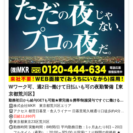
Wワーク可、週2日~働けて日払いも可の夜勤警備【東
京都荒川区】
勤務初日から給与GETも可能★寮完備＆携帯/制服貸与ですぐに働ける♪
直行直帰OK！
株式会社MKR 東京都荒川区エリア
アクセス 都営日暮里・舎人ライナー 日暮里尾久橋通り口徒歩約4分、
都営日暮里・舎人ライナー 日暮里尾久橋通り口徒歩約4分、都営日暮
日給12,690円
里・舎人ライナー 日暮里尾久橋通り口徒歩約4分 東京都荒川区エリア
東京都東京23区荒川区
(東尾久三丁目駅、町屋駅、町屋駅前駅、町屋二丁目駅)
勤務時間 実働時間：8時間/日 平均勤務日数：1ヶ月あたり8日～20日
フルタイム（夜勤）：20:00～翌5:00 ※現場により時間の前後有 ★