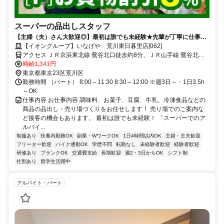
スーパーの品出しスタッフ
【主婦（夫）さん大歓迎◎】最初は誰でも未経験★先輩が丁寧に仕事を
教えます♪
【イオングループ】いなげや 荒川東日暮里店[062]
アクセス ＪＲ京浜東北線 鶯谷北口徒歩約8分、ＪＲ山手線 鶯谷北口
徒歩約8分、ＪＲ常磐線 三河島徒歩約10分 「鶯谷駅」徒歩8分
時給1,341円
東京都東京23区荒川区
勤務時間 （パート） 8:00～11:30 8:30～12:00 ※週3日～・1日3.5h
～OK
仕事内容 お仕事内容 調味料、お菓子、豆腐、牛乳、冷凍食品などの
商品の品出し・売り場づくりをお任せします！ 売り場でのご案内な
ど接客の機会もあります。 最初は誰でも未経験！ 「スーパーでのア
ルバイ...
制服あり
扶養内勤務OK
副業・WワークOK
1日4時間以内OK
主婦・主夫歓迎
フリーター歓迎
バイク通勤OK
学歴不問
転勤なし
未経験者歓迎
経験者歓迎
研修あり
ブランクOK
交通費支給
長期歓迎
週2・3日からOK
シフト制
社割あり
留学生活躍中
アルバイト・パート