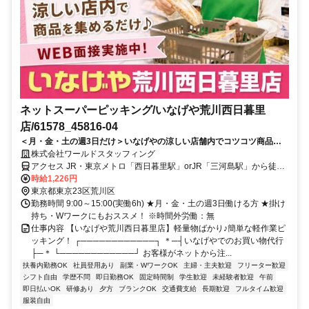
ネットスーパーピッキング/いなげや荒川西日暮里
店/61578_45816-04
＜月・金・土の週3日だけ＞いなげやの涼しい店舗内でコツコツ商品集
め♪15時終わりで家庭とも両立しやすい！
株式会社ワールドスタッフィング
アクセス JR・東京メトロ「西日暮里駅」orJR「三河島駅」から徒歩
約5分
時給1,226円
東京都東京23区荒川区
勤務時間 9:00～15:00(実働6h) ★月・金・土の週3日働ける方 ★掛け
持ち・Wワークにもおススメ！ ※時間外労働：無
仕事内容 【いなげや荒川西日暮里店】軽量物ばかり♪簡単な軽作業ピ
ッキング！ ┌────────────┐ ＊─┤いなげやでのお買い物代行
├─＊ └────────────┘ お客様がネットから注...
扶養内勤務OK
社員登用あり
副業・WワークOK
主婦・主夫歓迎
フリーター歓迎
シフト自由
学歴不問
即日勤務OK
固定時間制
学生歓迎
未経験者歓迎
午前
即日払いOK
研修あり
夕方
ブランクOK
交通費支給
長期歓迎
フルタイム歓迎
服装自由