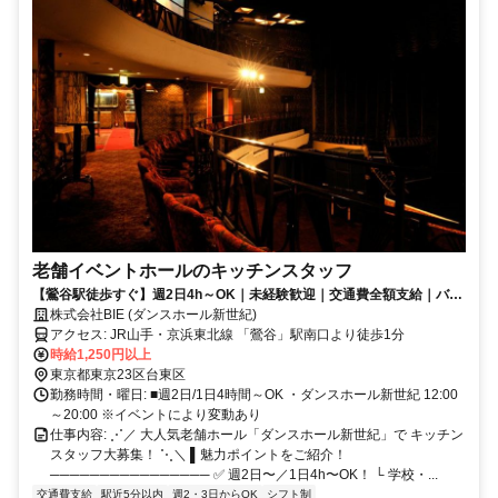
老舗イベントホールのキッチンスタッフ
【鶯谷駅徒歩すぐ】週2日4h～OK｜未経験歓迎｜交通費全額支給｜バイ
トかけ持ちOK
株式会社BIE (ダンスホール新世紀)
アクセス: JR山手・京浜東北線 「鶯谷」駅南口より徒歩1分
時給1,250円以上
東京都東京23区台東区
勤務時間・曜日: ■週2日/1日4時間～OK ・ダンスホール新世紀 12:00
～20:00 ※イベントにより変動あり
仕事内容: ⋰／ 大人気老舗ホール「ダンスホール新世紀」で キッチン
スタッフ大募集！ ⋱＼ ▌魅力ポイントをご紹介！
──────────────── ✅️ 週2日〜／1日4h〜OK！ └ 学校・...
交通費支給
駅近5分以内
週2・3日からOK
シフト制