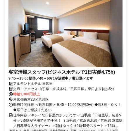
客室清掃スタッフ(ビジネスホテルで1日実働4.75h)
9:45～15:00勤務／40～60代が活躍中／曜日選べます
アルモントホテル 日暮里
交通・アクセス 山手線・京成本線「日暮里駅」東口より徒歩5分
時給1,300円以上
東京都東京23区荒川区
勤務時間詳細 ＜勤務時間＞ 9:45～15:00(休憩30分) ◆週3日～ＯＫ！
◆曜日はご相談ください
仕事内容 ✅キレイな日暮里のホテルです ✅山手線「日暮里駅」徒歩5
分 ✅5路線が利用できて便利！ （山手線／京浜東北線／常磐線 京成線
／日暮里舎人ライナー） ✅朝はゆっくり9時45分スタート ✅15時...
制服あり
業界未経験者歓迎
扶養内勤務OK
副業・WワークOK
主婦・主夫歓迎