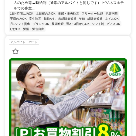
入のため等→時給制（通常のアルバイトと同じです） ビジネスホテ
ルでの客室...
1日4時間以内OK
土日祝のみOK
主婦・主夫歓迎
フリーター歓迎
学歴不問
平日のみOK
学生歓迎
転勤なし
未経験者歓迎
午前
経験者歓迎
ネイルOK
月1シフト提出
ブランクOK
長期歓迎
週2・3日からOK
シフト制
ピアスOK
ひげOK
髪型・髪色自由
アルバイト・パート