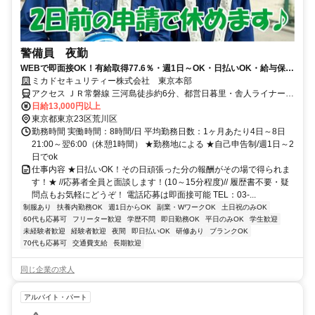
警備員 夜勤
WEBで即面接OK！有給取得77.6％・週1日～OK・日払いOK・給与保証
有・履歴書不要
ミカドセキュリティー株式会社 東京本部
アクセス ＪＲ常磐線 三河島徒歩約6分、都営日暮里・舎人ライナー
日暮里尾久橋通り口徒歩約8分、都営日暮里・舎人ライナー 日暮里尾
日給13,000円以上
久橋通り口徒歩約8分
東京都東京23区荒川区
勤務時間 実働時間：8時間/日 平均勤務日数：1ヶ月あたり4日～8日
21:00～翌6:00（休憩1時間） ★勤務地による ★自己申告制/週1日～2
日でok
仕事内容 ★日払いOK！その日頑張った分の報酬がその場で得られま
す！★ //応募者全員と面談します！(10～15分程度)// 履歴書不要・疑
問点もお気軽にどうぞ！ 電話応募は即面接可能 TEL：03-...
制服あり
扶養内勤務OK
週1日からOK
副業・WワークOK
土日祝のみOK
60代も応募可
フリーター歓迎
学歴不問
即日勤務OK
平日のみOK
学生歓迎
未経験者歓迎
経験者歓迎
夜間
即日払いOK
研修あり
ブランクOK
70代も応募可
交通費支給
長期歓迎
同じ企業の求人
アルバイト・パート