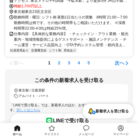
アクセス: 東京メトロ千代田線「千駄木駅」より徒歩3分 JR山手線
時給1,700円以上
「日暮里駅」より徒歩7分 JR京浜東北線「西日暮里駅」より徒歩6分
東京都東京23区文京区
勤務時間・曜日: シフト例 夜勤1日当たりの実働 8時間 21:00～7:00
勤務時間は例です。その他の時間帯もご相談いただけます。 ※深夜
時間帯22:00-4:00は時給25%増。
仕事内容: 【具体的な業務内容】 ・チェックイン・アウト業務 ・観光
案内・地域情報提供によるゲストサポート ・施設メンテナンス ・チ
ーム運営・サービス品質向上 ・OTA予約システム管理 ・館内見え...
社員登用あり
交通費支給
シフト制
昇給あり
前へ
次へ
1
2
3
4
5
この条件の新着求人を受け取る
東京都 / 日暮里駅
アルバイト・パート
「LINEで受け取る」では、新着求人のほか、おすすめ情報なども配信しま
す。
詳しくはこちら
新着求人を受け取る
LINEで受け取る
ホーム
マイリスト
メッセージ
マイページ
メールで受け取る