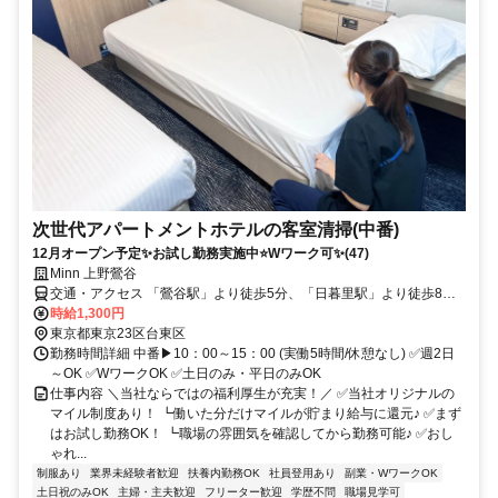
次世代アパートメントホテルの客室清掃(中番)
12月オープン予定✨お試し勤務実施中⭐Wワーク可✨(47)
Minn 上野鶯谷
交通・アクセス 「鶯谷駅」より徒歩5分、「日暮里駅」より徒歩8
分、「入谷駅」より徒歩11分
時給1,300円
東京都東京23区台東区
勤務時間詳細 中番▶10：00～15：00 (実働5時間/休憩なし) ✅週2日
～OK ✅WワークOK ✅土日のみ・平日のみOK
仕事内容 ＼当社ならではの福利厚生が充実！／ ✅当社オリジナルの
マイル制度あり！ ┗働いた分だけマイルが貯まり給与に還元♪ ✅まず
はお試し勤務OK！ ┗職場の雰囲気を確認してから勤務可能♪ ✅おし
ゃれ...
制服あり
業界未経験者歓迎
扶養内勤務OK
社員登用あり
副業・WワークOK
土日祝のみOK
主婦・主夫歓迎
フリーター歓迎
学歴不問
職場見学可