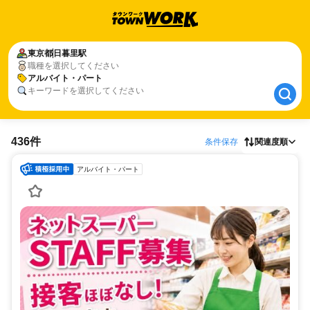
東京都
東京都
日暮里駅
日暮里駅
職種を選択してください
アルバイト・パート
アルバイト・パート
キーワードを選択してください
436件
条件保存
関連度順
アルバイト・パート