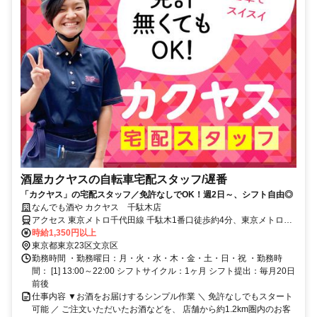
酒屋カクヤスの自転車宅配スタッフ/遅番
「カクヤス」の宅配スタッフ／免許なしでOK！週2日～、シフト自由◎
なんでも酒や カクヤス 千駄木店
アクセス 東京メトロ千代田線 千駄木1番口徒歩約4分、東京メトロ千
代田線 根津1番口徒歩約8分、東京メトロ南北線 東大前2番口徒歩約
時給1,350円以上
13分 ※マイカー（車・バイク）通勤不可
東京都東京23区文京区
勤務時間 ・勤務曜日：月・火・水・木・金・土・日・祝 ・勤務時
間： [1] 13:00～22:00 シフトサイクル：1ヶ月 シフト提出：毎月20日
前後
仕事内容 ▼お酒をお届けするシンプル作業 ＼ 免許なしでもスタート
可能 ／ ご注文いただいたお酒などを、 店舗から約1.2km圏内のお客