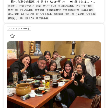
様へ 台車や自転車でお届けするお仕事です！ ■お届け先は… ・...
制服あり
社員登用あり
副業・WワークOK
土日祝のみOK
フリーター歓迎
学歴不問
平日のみOK
学生歓迎
未経験者歓迎
交通費全額支給
経験者歓迎
週払いOK
即日払いOK
月1シフト提出
長期歓迎
週2・3日からOK
シフト制
社割あり
週4日以上OK
履歴書不要
アルバイト・パート