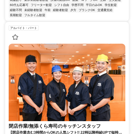
60代も応募可
フリーター歓迎
シフト自由
学歴不問
平日のみOK
学生歓迎
経験不問
未経験者歓迎
午前
経験者歓迎
夕方
ブランクOK
交通費支給
長期歓迎
フルタイム歓迎
アルバイト・パート
閉店作業​/無添くら寿司の​キッチンスタッフ
【閉店作業含む3時間からOKの人気シフト!! 22時以降時給UPで短時間