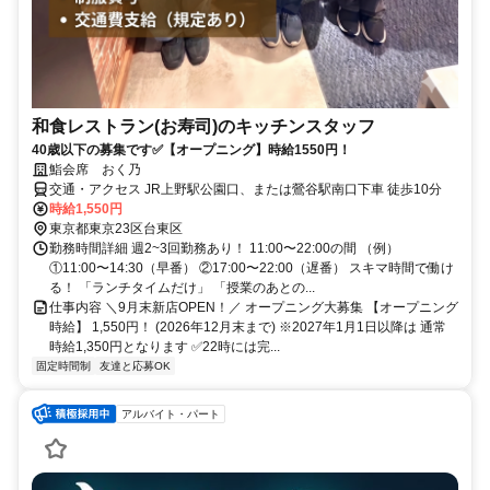
和食レストラン(お寿司)のキッチンスタッフ
40歳以下の募集です✅【オープニング】時給1550円！
鮨会席 おく乃
交通・アクセス JR上野駅公園口、または鶯谷駅南口下車 徒歩10分
時給1,550円
東京都東京23区台東区
勤務時間詳細 週2~3回勤務あり！ 11:00〜22:00の間 （例）
①11:00〜14:30（早番） ②17:00〜22:00（遅番） スキマ時間で働け
る！ 「ランチタイムだけ」 「授業のあとの...
仕事内容 ＼9月末新店OPEN！／ オープニング大募集 【オープニング
時給】 1,550円！ (2026年12月末まで) ※2027年1月1日以降は 通常
時給1,350円となります ✅22時には完...
固定時間制
友達と応募OK
アルバイト・パート