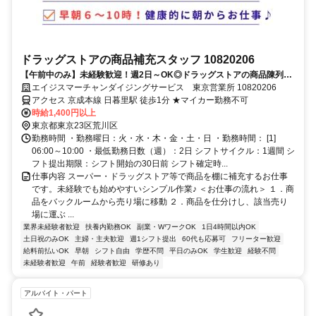
ドラッグストアの商品補充スタッフ 10820206
【午前中のみ】未経験歓迎！週2日～OK◎ドラッグストアの商品陳列ス
タッフ
エイジスマーチャンダイジングサービス 東京営業所 10820206
アクセス 京成本線 日暮里駅 徒歩1分 ★マイカー勤務不可
時給1,400円以上
東京都東京23区荒川区
勤務時間 ・勤務曜日：火・水・木・金・土・日 ・勤務時間： [1]
06:00～10:00 ・最低勤務日数（週）：2日 シフトサイクル：1週間 シ
フト提出期限：シフト開始の30日前 シフト確定時...
仕事内容 スーパー・ドラッグストア等で商品を棚に補充するお仕事
です。未経験でも始めやすいシンプル作業♪ ＜お仕事の流れ＞ １．商
品をバックルームから売り場に移動 ２．商品を仕分けし、該当売り
場に運ぶ ...
業界未経験者歓迎
扶養内勤務OK
副業・WワークOK
1日4時間以内OK
土日祝のみOK
主婦・主夫歓迎
週1シフト提出
60代も応募可
フリーター歓迎
給料前払いOK
早朝
シフト自由
学歴不問
平日のみOK
学生歓迎
経験不問
未経験者歓迎
午前
経験者歓迎
研修あり
アルバイト・パート