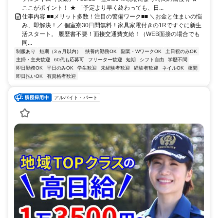
ここがポイント！ ★ 「予定より早く終わっても、日...
仕事内容 ■■メリット多数！注目の警備ワーク■■ ＼お金と住まいの悩
み、即解決！／ 個室寮30日間無料！家具家電付きの1Rですぐに新生
活スタート。 履歴書不要！面接交通費支給！（WEB面接の場合でも
同...
制服あり
短期（3ヵ月以内）
扶養内勤務OK
副業・WワークOK
土日祝のみOK
主婦・主夫歓迎
60代も応募可
フリーター歓迎
短期
シフト自由
学歴不問
即日勤務OK
平日のみOK
学生歓迎
未経験者歓迎
経験者歓迎
ネイルOK
夜間
即日払いOK
有資格者歓迎
アルバイト・パート