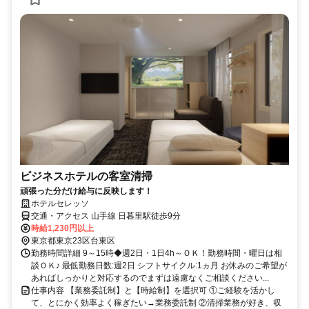
ビジネスホテルの客室清掃
頑張った分だけ給与に反映します！
ホテルセレッソ
交通・アクセス 山手線 日暮里駅徒歩9分
時給1,230円以上
東京都東京23区台東区
勤務時間詳細 9～15時◆週2日・1日4h～ＯＫ！勤務時間・曜日は相
談ＯＫ♪ 最低勤務日数:週2日 シフトサイクル:1ヵ月 お休みのご希望が
あればしっかりと対応するのでまずは遠慮なくご相談ください...
仕事内容 【業務委託制】と【時給制】を選択可 ①ご経験を活かし
て、とにかく効率よく稼ぎたい→業務委託制 ②清掃業務が好き、収