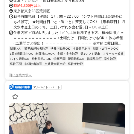
交通・アクセス 「西日暮里駅」から徒歩3分
時給1,300円以上
東京都東京23区荒川区
勤務時間詳細 【夕勤】 17：00～22：00 （シフト時間は上記以外に
も相談可） ★時間は日ごと・週ごとに変更してOK！ 【勤務曜日】 月
火水木金土日のうち、 土日いずれを含む週3日～OK ※土日...
仕事内容 ✅時給UPしました！✅ ＼土日勤務できる方、積極採用／ ＝
＝＝＝＝＝＝＝＝＝＝＝＝ ⭐土曜だけ・日曜だけでもOK！ 休み希望
は1週間ごと提出！ ＝＝＝＝＝＝＝＝＝＝＝＝＝ 基本的に曜日固...
制服あり
業界未経験者歓迎
扶養内勤務OK
社員登用あり
副業・WワークOK
1日4時間以内OK
土日祝のみOK
主婦・主夫歓迎
週1シフト提出
フリーター歓迎
バイク通勤OK
給料前払いOK
学歴不問
即日勤務OK
職場見学可
学生歓迎
経験不問
未経験者歓迎
交通費全額支給
経験者歓迎
同じ企業の求人
アルバイト・パート