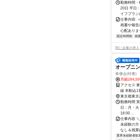
勤務時間・
20日 平日
イフプランに
仕事内容:
画書や報告
心配ありませ
固定時間制
残
同じ企業の求人
オープニ
奉優会(特養
月給284,5
アクセス 
線 本駒込
東京都東京
勤務時間 実
日：月・火・水
18:00 ...
仕事内容 
未経験の方
なし＆残業ほ
業界未経験者歓