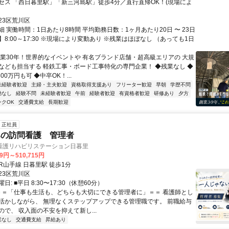
セス 「西日暮里駅」「新三河島駅」徒歩4分／直行直帰OK！(現場によ
23区荒川区
 実働時間：1日あたり8時間 平均勤務日数：1ヶ月あたり20日 〜 23日
8:00～17:30 ※現場により変動あり ※残業はほぼなし （あっても1日
）
創業30年！世界的なイベントや 有名ブランド店舗・超高級エリアの 大規
なども担当する 軽鉄工事・ボード工事特化の専門企業！ ◆残業なし ◆
00万円も可 ◆中卒OK！...
未経験者歓迎
主婦・主夫歓迎
資格取得支援あり
フリーター歓迎
早朝
学歴不問
勤なし
経験不問
未経験者歓迎
午前
経験者歓迎
有資格者歓迎
研修あり
夕方
ンクOK
交通費支給
長期歓迎
正社員
みの訪問看護 管理者
看護リハビリステーション日暮里
29円～510,715円
クセス: JR山手線 日暮里駅 徒歩1分
23区荒川区
: ■平日 8:30〜17:30（休憩60分）
 ＝＝「仕事も生活も、どちらも大切にできる管理者に」＝＝ 看護師とし
活かしながら、 無理なくステップアップできる管理職です。 前職給与
で、 収入面の不安を抑えて新し...
業なし
交通費支給
昇給あり