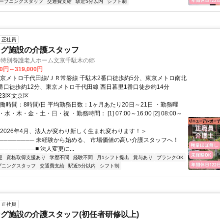
ープニングスタッフ
交通費支給
駅近5分以内
シフト制
正社員
ング施設の介護スタッフ
) 特別養護老人ホーム文京千駄木の郷
00円～319,000円
東京メトロ千代田線/ＪＲ常磐線 千駄木2番口徒歩約5分、東京メトロ南北
1番口徒歩約12分、東京メトロ千代田線 西日暮里1番口徒歩約14分
23区文京区
働時間：8時間/日 平均勤務日数：1ヶ月あたり20日～21日 ・勤務曜
・木・金・土・日・祝 ・勤務時間： [1] 07:00～16:00 [2] 08:00～
＜2026年4月、法人が変わり新しく生まれ変わります！＞
───────── 未経験から始める、 市場価値の高い介護スタッフへ！
────────■ 法人変更に...
迎
資格取得支援あり
学歴不問
経験不問
月1シフト提出
賞与あり
ブランクOK
プニングスタッフ
交通費支給
駅近5分以内
シフト制
正社員
グ施設の介護スタッフ(初任者研修以上)