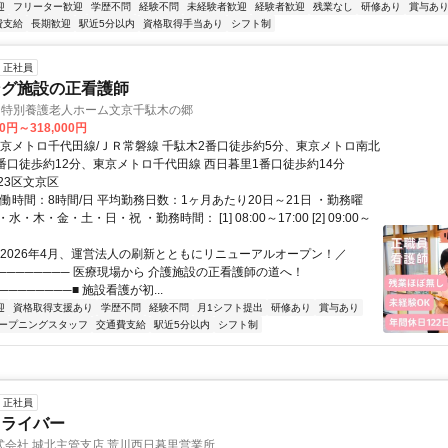
迎
フリーター歓迎
学歴不問
経験不問
未経験者歓迎
経験者歓迎
残業なし
研修あり
賞与あ
費支給
長期歓迎
駅近5分以内
資格取得手当あり
シフト制
正社員
ング施設の正看護師
) 特別養護老人ホーム文京千駄木の郷
00円～318,000円
東京メトロ千代田線/ＪＲ常磐線 千駄木2番口徒歩約5分、東京メトロ南北
1番口徒歩約12分、東京メトロ千代田線 西日暮里1番口徒歩約14分
23区文京区
働時間：8時間/日 平均勤務日数：1ヶ月あたり20日～21日 ・勤務曜
・木・金・土・日・祝 ・勤務時間： [1] 08:00～17:00 [2] 09:00～
＼2026年4月、運営法人の刷新とともにリニューアルオープン！／
───────── 医療現場から 介護施設の正看護師の道へ！
────────■ 施設看護が初...
迎
資格取得支援あり
学歴不問
経験不問
月1シフト提出
研修あり
賞与あり
ープニングスタッフ
交通費支給
駅近5分以内
シフト制
正社員
ドライバー
式会社 城北主管支店 荒川西日暮里営業所