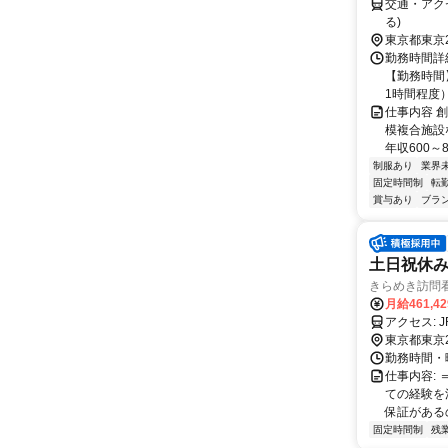
交通・アク
る)
東京都東京
勤務時間詳細
【勤務時間】
1時間程度
仕事内容 
模複合施設
年収600～8
制服あり
業界
固定時間制
転
賞与あり
ブラ
土日祝休
きらめき訪問
月給461,4
ア
東京都東京
勤務時間・曜日
仕事内容:
ての経験を
保証があるの
固定時間制
残