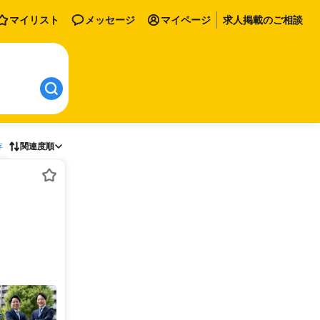
マイリスト
メッセージ
マイページ
求人掲載のご相談
存
関連度順