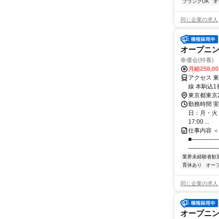
ブランクOK
オ
同じ企業の求人
オープニ
奉優会(特養
月給258,0
アクセス 
線 本駒込
東京都東京
勤務時間 実
日：月・火・水
17:00 ...
仕事内容 
■─────
───────
業界未経験者歓
育休あり
オー
同じ企業の求人
オープニン