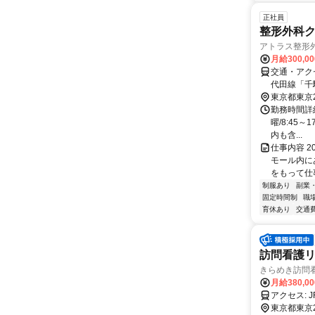
正社員
整形外科
アトラス整形
月給300,0
交通・アク
代田線「千
東京都東京
勤務時間詳細
曜/8:45
内も含...
仕事内容 2
モール内に
をもって仕事
制服あり
副業
固定時間制
職
育休あり
交通
訪問看護リ
きらめき訪問
月給380,0
ア
東京都東京