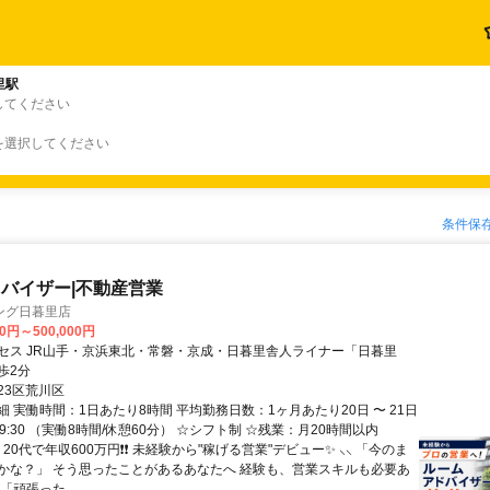
里駅
してください
を選択してください
条件保
バイザー|不動産営業
ング日暮里店
00円～500,000円
セス JR山手・京浜東北・常磐・京成・日暮里舎人ライナー「日暮里
歩2分
23区荒川区
 実働時間：1日あたり8時間 平均勤務日数：1ヶ月あたり20日 〜 21日
～19:30 （実働8時間/休憩60分） ☆シフト制 ☆残業：月20時間以内
⸝ 20代で年収600万円❗❗ 未経験から"稼げる営業"デビュー✨ ⸜⸜ 「今のま
かな？」 そう思ったことがあるあなたへ 経験も、営業スキルも必要あ
「頑張った...