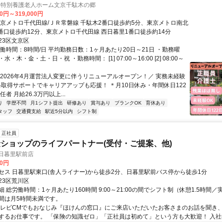
) 特別養護老人ホーム文京千駄木の郷
00円～319,000円
東京メトロ千代田線/ＪＲ常磐線 千駄木2番口徒歩約5分、東京メトロ南北
1番口徒歩約12分、東京メトロ千代田線 西日暮里1番口徒歩約14分
23区文京区
働時間：8時間/日 平均勤務日数：1ヶ月あたり20日～21日 ・勤務曜
・木・金・土・日・祝 ・勤務時間： [1] 07:00～16:00 [2] 08:00～
＼2026年4月運営法人変更に伴うリニューアルオープン！／ 実務未経験
格取得サポートでキャリアアップも応援！ ＊月10日休み・年間休日122
者 月給26.3万円以上...
り
学歴不問
月1シフト提出
研修あり
賞与あり
ブランクOK
育休あり
タッフ
交通費支給
駅近5分以内
シフト制
正社員
ショップのライフパートナー(受付・ご提案、他)
 日暮里駅前店
00円
セス 日暮里駅東口(舎人ライナー)から徒歩2分、日暮里駅前バス停から徒歩1分
23区荒川区
 総労働時間：1ヶ月あたり160時間 9:00～21:00の間でシフト制（休憩1.5時間／
間は月5時間未満です。
テレビCMでもおなじみ『ほけんの窓口』にご来店いただいたお客さまのお話を聞き
するお仕事です。 「保険の知識ゼロ」「正社員は初めて」という方も大歓迎！ 入社後は