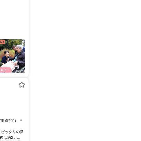
実働8時間） ＊
、ピッタリの保
約2カ...