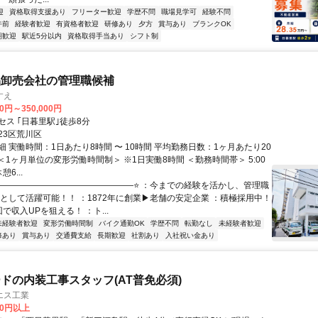
迎
資格取得支援あり
フリーター歓迎
学歴不問
職場見学可
経験不問
午前
経験者歓迎
有資格者歓迎
研修あり
夕方
賞与あり
ブランクOK
期歓迎
駅近5分以内
資格取得手当あり
シフト制
品卸売会社の管理職候補
すえ
00円～350,000円
セス ｢日暮里駅｣徒歩8分
23区荒川区
 実働時間：1日あたり8時間 〜 10時間 平均勤務日数：1ヶ月あたり20
日 ＜1ヶ月単位の変形労働時間制＞ ※1日実働8時間 ＜勤務時間帯＞ 5:00
憩6...
⭐――――――――――――――――⭐ ：今までの経験を活かし、管理職
軸として活躍可能！！ ：1872年に創業▶老舗の安定企業 ：積極採用中！
で収入UPを狙える！ ：ト...
未経験者歓迎
変形労働時間制
バイク通勤OK
学歴不問
転勤なし
未経験者歓迎
修あり
賞与あり
交通費支給
長期歓迎
社割あり
入社祝い金あり
ドの内装工事スタッフ(AT普免必須)
エス工業
00円以上