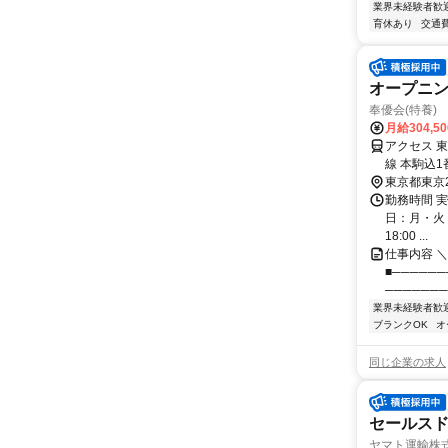
業界未経験者歓
育休あり
交通
オープニ
奉優会(特養
月給304,5
アクセス 
線 本駒込
東京都東京
勤務時間 実
日：月・火・水
18:00 ...
仕事内容 
■─────
───────
業界未経験者歓
ブランクOK
オ
同じ企業の求人
セールス
ヤマト運輸株