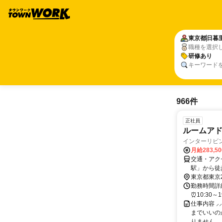
東京都
日暮
職種を選択
研修あり
キーワード
966件
正社員
ルームアド
インターリビ
月給283,5
交通・アク
駅」から徒
東京都東京
勤務時間詳細
⏰10:30
仕事内容 ⸝
までいいの
りません。 