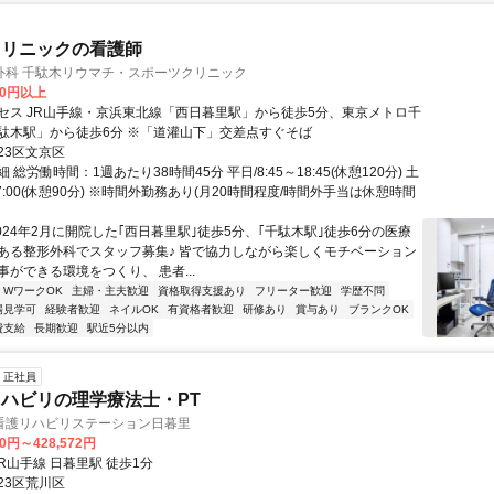
クリニックの看護師
外科 千駄木リウマチ・スポーツクリニック
00円以上
セス JR山手線・京浜東北線「西日暮里駅」から徒歩5分、東京メトロ千
駄木駅」から徒歩6分 ※「道灌山下」交差点すぐそば
23区文京区
 総労働時間：1週あたり38時間45分 平日/8:45～18:45(休憩120分) 土
～17:00(休憩90分) ※時間外勤務あり(月20時間程度/時間外手当は休憩時間
024年2月に開院した｢西日暮里駅｣徒歩5分、｢千駄木駅｣徒歩6分の医療
ある整形外科でスタッフ募集♪ 皆で協力しながら楽しくモチベーション
ができる環境をつくり、 患者...
・WワークOK
主婦・主夫歓迎
資格取得支援あり
フリーター歓迎
学歴不問
場見学可
経験者歓迎
ネイルOK
有資格者歓迎
研修あり
賞与あり
ブランクOK
費支給
長期歓迎
駅近5分以内
正社員
ハビリの理学療法士・PT
看護リハビリステーション日暮里
00円～428,572円
クセス: JR山手線 日暮里駅 徒歩1分
23区荒川区