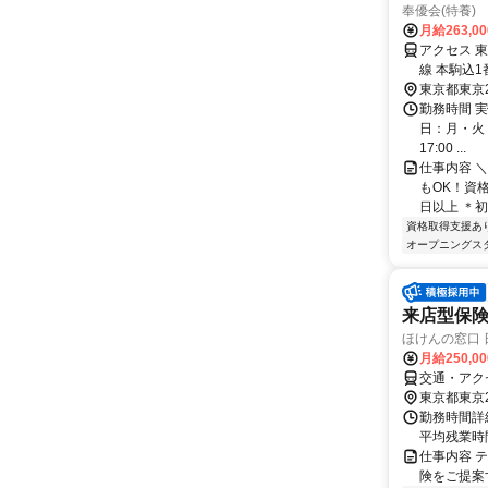
奉優会(特養
月給263,0
アクセス 
線 本駒込
東京都東京
勤務時間 実
日：月・火・水
17:00 ...
仕事内容 
もOK！資
日以上 ＊初任
資格取得支援あ
オープニングス
来店型保険
ほけんの窓口
月給250,0
交通・アク
東京都東京
勤務時間詳細
平均残業時
仕事内容 
険をご提案