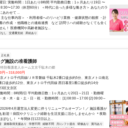
曜日: 実働時間：1日あたり8時間 平均勤務日数：1ヶ月あたり19日 〜
：8:30〜17:30（休憩60分） ＜時代に合った多様な働き方＞ あなたのラ
あわせて ...
 ＜主な仕事内容＞ ・利用者様へのリハビリ業務 ・健康状態の観察 ・計
書の作成 ・他職種との連絡連携 など 訪問リハの経験がなくても全く
ん！ 医療機関や高齢者施設な...
業なし
交通費支給
昇給あり
正社員
ング施設の准看護師
) 特別養護老人ホーム文京千駄木の郷
00円～318,000円
東京メトロ千代田線/ＪＲ常磐線 千駄木2番口徒歩約5分、東京メトロ南北
1番口徒歩約12分、東京メトロ千代田線 西日暮里1番口徒歩約14分
23区文京区
働時間：8時間/日 平均勤務日数：1ヶ月あたり20日～21日 ・勤務曜
・木・金・土・日・祝 ・勤務時間： [1] 08:00～17:00 [2] 09:00～
＼2026年4月運営法人変更に伴うリニューアルオープン！／ 施設看護が
も歓迎！病院やクリニック経験を生活支援に活かしませんか☆ ＊夜勤
ぼなし！ ＊年間休日122日以上...
迎
資格取得支援あり
学歴不問
経験不問
月1シフト提出
研修あり
賞与あり