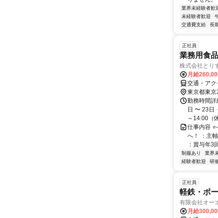
業界未経験者歓
未経験者歓迎
交通費支給
長
正社員
業務用食
株式会社とり
月給260,0
交通・アク
東京都東京
勤務時間詳細
日 〜 23
～14:00（休
仕事内容 
へ！ ：主
：賞与年3回
制服あり
業界
経験者歓迎
研
正社員
軽鉄・ボー
有限会社オー
月給300,0