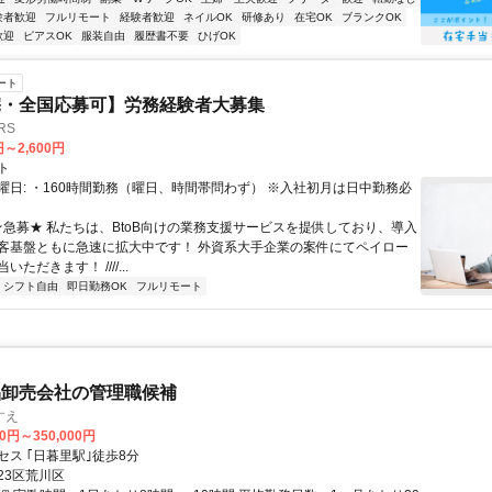
験者歓迎
フルリモート
経験者歓迎
ネイルOK
研修あり
在宅OK
ブランクOK
歓迎
ピアスOK
服装自由
履歴書不要
ひげOK
ート
宅・全国応募可】労務経験者大募集
RS
円～2,600円
ト
曜日: ・160時間勤務（曜日、時間帯問わず） ※入社初月は日中勤務必
 ★急募★ 私たちは、BtoB向けの業務支援サービスを提供しており、導入
客基盤ともに急速に拡大中です！ 外資系大手企業の案件にてペイロー
ただきます！ ////...
シフト自由
即日勤務OK
フルリモート
品卸売会社の管理職候補
すえ
00円～350,000円
セス ｢日暮里駅｣徒歩8分
23区荒川区