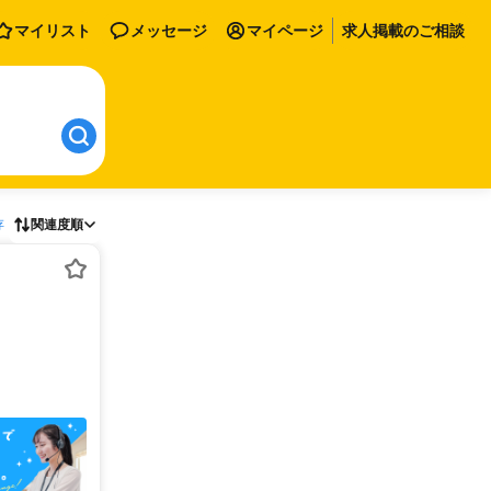
マイリスト
メッセージ
マイページ
求人掲載のご相談
存
関連度順