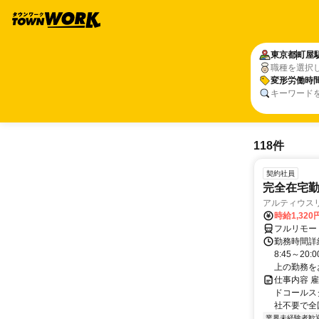
東京都
町屋
職種を選択
変形労働時
キーワード
118件
契約社員
完全在宅勤
アルティウス
時給1,320
フルリモー
勤務時間詳
8:45～2
上の勤務をお
仕事内容 
ドコールス
社不要で全国
業界未経験者歓