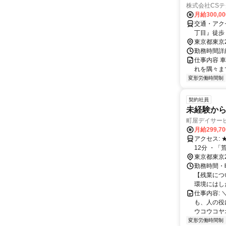
株式会社CSテ
月給300,0
交通・アクセス 《埼玉
丁目』徒歩
で【直行直
東京都東京
勤務時間詳細
仕事内容 
れを隅々ま
変形労働時間制
契約社員
未経験から
町屋デイサービ
月給299,7
アクセス: ★車・バイク・自転車通勤OK 【最寄り駅】 ・「町屋駅前駅」より徒歩
12分 ・
駅」より自転車10
東京都東京
「入谷駅」
勤務時間・曜
【残業につ
環境にはした
仕事内容:
も、人の役
ウコウコヤオ
変形労働時間制