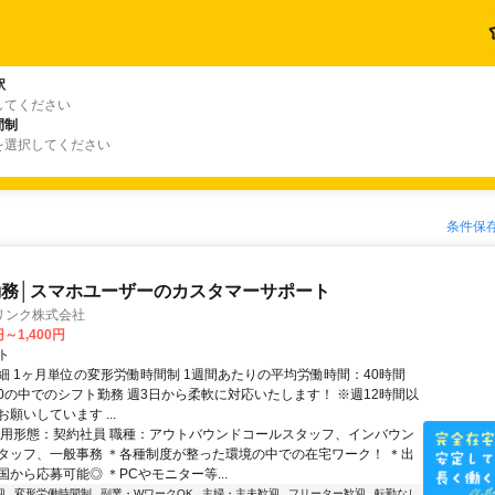
駅
してください
間制
を選択してください
条件保
務│スマホユーザーのカスタマーサポート
リンク株式会社
円～1,400円
ト
細 1ヶ月単位の変形労働時間制 1週間あたりの平均労働時間：40時間
0:00の中でのシフト勤務 週3日から柔軟に対応いたします！ ※週12時間以
願いしています ...
雇用形態：契約社員 職種：アウトバウンドコールスタッフ、インバウン
タッフ、一般事務 ＊各種制度が整った環境の中での在宅ワーク！ ＊出
から応募可能◎ ＊PCやモニター等...
迎
変形労働時間制
副業・WワークOK
主婦・主夫歓迎
フリーター歓迎
転勤なし