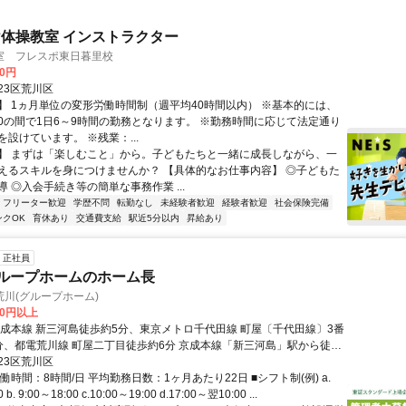
体操教室 インストラクター
室 フレスポ東日暮里校
00円
23区荒川区
】 1ヵ月単位の変形労働時間制（週平均40時間以内） ※基本的には、
1:00の間で1日6～9時間の勤務となります。 ※勤務時間に応じて法定通り
設けています。 ※残業：...
】 まずは「楽しむこと」から。子どもたちと一緒に成長しながら、一
えるスキルを身につけませんか？ 【具体的なお仕事内容】 ◎子どもた
 ◎入会手続き等の簡単な事務作業 ...
フリーター歓迎
学歴不問
転勤なし
未経験者歓迎
経験者歓迎
社会保険完備
ンクOK
育休あり
交通費支給
駅近5分以内
昇給あり
正社員
グループホームのホーム長
川(グループホーム)
00円以上
京成本線 新三河島徒歩約5分、東京メトロ千代田線 町屋〔千代田線〕3番
分、都電荒川線 町屋二丁目徒歩約6分 京成本線「新三河島」駅から徒歩
23区荒川区
働時間：8時間/日 平均勤務日数：1ヶ月あたり22日 ■シフト制(例) a.
 b. 9:00～18:00 c.10:00～19:00 d.17:00～翌10:00 ...