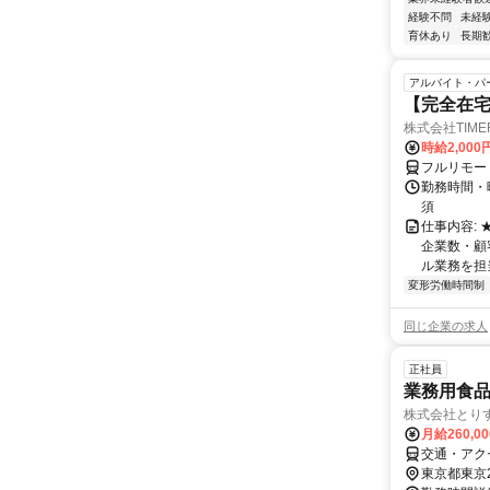
経験不問
未経
育休あり
長期
アルバイト・パ
【完全在
株式会社TIME
時給2,000
フルリモー
勤務時間・
須
仕事内容:
企業数・顧
ル業務を担当い
変形労働時間制
同じ企業の求人
正社員
業務用食
株式会社とり
月給260,0
交通・アク
東京都東京