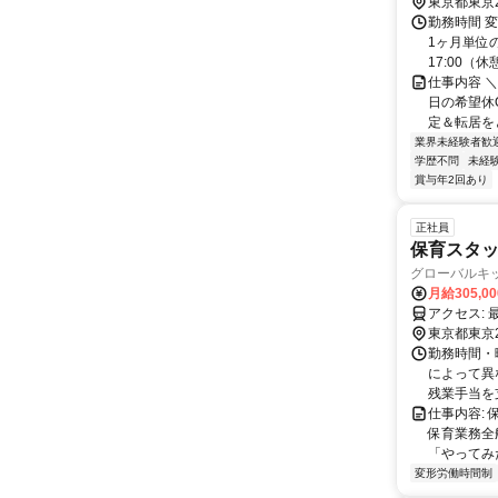
東京都東京
勤務時間 変
1ヶ月単位の
17:00（休憩1
仕事内容 ＼
日の希望休O
定＆転居をと
業界未経験者歓
学歴不問
未経
賞与年2回あり
正社員
保育スタッ
グローバルキ
月給305,0
ア
東京都東京
勤務時間・曜
によって異
残業手当を
仕事内容:
保育業務全
「やってみ
変形労働時間制