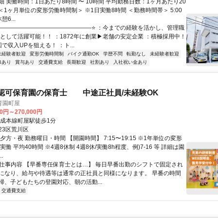
 実働時間：1日あたり8時間 〜 10時間 平均勤務日数：1ヶ月あたり20
日 ＜1ヶ月単位の変形労働時間制＞ ※1日実働8時間 ＜勤務時間帯＞ 5:00
憩6...
⭐――――――――――――――――⭐ ：今までの経験を活かし、管理職
軸として活躍可能！！ ：1872年に創業▶老舗の安定企業 ：積極採用中！
で収入UPを狙える！ ：ト...
未経験者歓迎
変形労働時間制
バイク通勤OK
学歴不問
転勤なし
未経験者歓迎
修あり
賞与あり
交通費支給
長期歓迎
社割あり
入社祝い金あり
認可保育園の保育士 中途正社員/未経験OK
育園町屋
00円～270,000円
京成本線町屋駅徒歩1分
23区荒川区
夕方・夜 勤務曜日・時間 【開園時間】 7:15〜19:15 ※1年単位の変形
実働 平均40時間 ※4週8休制 4週8休/実働8h程度、例)7-16 等 詳細は園
.
● 仕事内容 【早番専任保育士とは…】 毎日早番出勤のシフトで固定され
になり、給与や待遇等は通常の正社員と同様になります。 早番の時間
掃、子どもたちの登園対応、朝の活動...
交通費支給