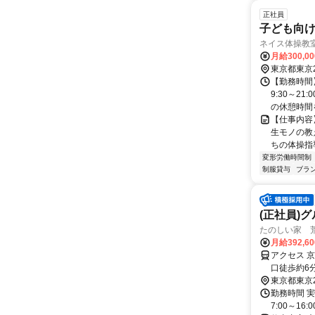
正社員
子ども向け
ネイス体操教
月給300,0
東京都東京
【勤務時間
9:30～2
の休憩時間を
【仕事内容
生モノの教
ちの体操指導
変形労働時間制
制服貸与
ブラ
(正社員)
たのしい家 荒
月給392,6
アクセス 
口徒歩約6
約5分
東京都東京
勤務時間 実
7:00～16:00