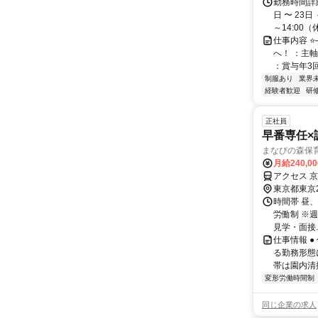
勤務時間詳細
日 〜 23
～14:00（休
仕事内容 
へ！ ：主
：賞与年3回
制服あり
業界
経験者歓迎
研
正社員
早番専任×
まなびの森保
月給240,0
アクセス 
東京都東京
時間帯 昼、
労働制 ※週
見学・面接..
仕事情報 
る勤務形態
帯は園内清
変形労働時間制
同じ企業の求人