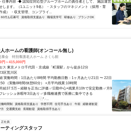
◆- 仕事内容 -◆ 認知症対応型グループホームの責任者として、 施設運営
せします。（1ユニット9名） ・スタッフのマネジメント（採用・育
成） ・収支管理、コンプライ...
60代も応募可
資格取得支援あり
職場見学可
研修あり
ブランクOK
人ホームの看護師(オンコール無し)
北養会 特別養護老人ホーム さくら館
00円～415,000円
セス 東京メトロ千代田・京成線「町屋駅」から徒歩12分
23区荒川区
 実働時間：1日あたり8時間 平均勤務日数：1ヶ月あたり21日 〜 22日
7:50 （実働8時間/休憩60分） ⭐月平均残業:10時間
月給37.5万～経験を正当に評価 ✅日勤中心×残業月10hで安定勤務 ✅月9
フレッシュ休暇年3日あり ✅多職種連携で医療に集中できる
┈┈┈┈┈┈┈┈┈┈┈⿻*.·...
労働時間制
資格取得支援あり
学歴不問
住宅手当あり
午前
経験者歓迎
夕方
交通費支給
長期歓迎
資格取得手当あり
正社員
コーティングスタッフ