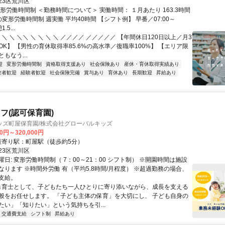
23区荒川区
形労働時間制 ＜勤務時間について＞ 実働時間： １月あたり 163.3時間
変形労働時間制 週実働 平均40時間 【シフト例】 早番／07:00～
.5...
 ＼ ＼ ＼＼ ＼ ＼ ＼ ＼ ／／／／ ／／／／／ 【年間休日120日以上／月3
K】 【男性の育休取得率85.6%の高水準／復職率100%】 【エリア限
もなう...
迎
変形労働時間制
資格取得支援あり
社会保険あり
産休・育休取得実績あり
験者歓迎
経験者歓迎
社会保険完備
賞与あり
育休あり
長期歓迎
昇給あり
フ(認可保育園)
ッズ町屋保育園/株式会社グローバルキッズ
00円～320,000円
クセス: 最寄り駅：町屋駅（徒歩約5分）
23区荒川区
日: 変形労働時間制（ 7：00～21：00 シフト制） ※開園時間は施設
なります ※時間外労働 有（平均5.8時間/月程度） ※超過勤務の場合、
支給。
 保育士として、子どもたち一人ひとりに寄り添いながら、成長を支える
般をお任せします。 「子ども主体の保育」を大切にし、 子ども自身の
たい」「知りたい」という気持ちを引...
交通費支給
シフト制
昇給あり