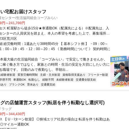
らい宅配お届けスタッフ
屋センター/生活協同組合コープみらい
00円～241,700円
セス 町屋駅から徒歩15分★車通勤OK（配属先による）※配属先は、入
センターの人員状況を踏まえ、本人の希望を考慮した上で、募集場所を
能な範囲のセンターから決定します。
23区荒川区
 総労働時間：1週あたり38時間45分 【 基本シフト例 】 ・09：00～
11：00～19：45 ・12：00～20：45 《 勤務時間について 》 契約時間に
日本最大級の生活協同組合「コープみらい」で安定して働きませんか。
に稼ぐ働き方ではなく、家族との時間・生活の安定を大切にしたい方に
る職場です。 日勤のみで夜勤なし、早朝出...
未経験者歓迎
変形労働時間制
主婦・主夫歓迎
資格取得支援あり
フリーター歓迎
学歴不問
車通勤OK
転勤なし
経験不問
未経験者歓迎
交通費全額支給
修あり
ブランクOK
育休あり
交通費支給
グの店舗運営スタッフ(転居を伴う転勤なし選択可)
ドラッグ
30円～344,430円
【 U・Iターン歓迎】 ◎狭域エリア社員の場合は 転居を伴う転勤はあ
 ◎マイカー通勤OK