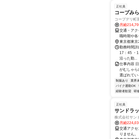
正社員
コープみ
コープデリ町
月給214,7
交通・アク
職時期や各
含む通勤可
東京都東京
勤務時間詳細
17：45 ・
沿った勤...
仕事内容 
がむしゃら
選ばれてい
制服あり
業界
バイク通勤OK
経験者歓迎
研
正社員
サンドラッ
株式会社サン
月給224,0
交通アクセス 
りません。