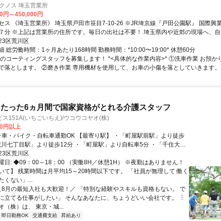
クノス 埼玉営業所
00円～450,000円
営業所》 埼玉県戸田市笹目7-10-26 ※JR埼京線『戸田公園駅』 国際興業バス『笹目７
７分 ※上記は営業所の住所です。毎日の出社は不要！ 埼玉県内や近郊の現場へ、
帰】となります。
23区荒川区
 総労働時間：1ヶ月あたり168時間 勤務時間：*10:00〜19:00* 休憩60分
車のコーティングスタッフを募集します！ *<具体的な作業内容>* ①洗車作業 お預
で落とします。 ②磨き作業 専用機材を使用して、お車の小傷を落としていきます。..
たった6ヵ月間で国家資格がとれる介護スタッフ
ス151A(いちごいちえ)/ウコウコヤオ(株)
00円以上
「荒川七丁目駅」より徒歩12分 ・「町屋駅」より自転車5分 ・「千住大橋
分 ・「北千住駅」より自転車12分 【本社（2次面接場所）】 ・
23区荒川区
より徒歩3分 ・「鶯谷駅」より徒歩9分 ・「上野駅」より徒歩11分
日: ◆09：00～18：00 （実働8H／休憩1H） ※夜勤はありません！
いて】 残業時間は月平均15～20時間以下です。 「社員が無理して 働く
くない」...
 ＼8月の最短入社も大歓迎！／ 「特別な経験やスキルも資格もない。 で
に立てる仕事がしたい」 そんなあなたに、ちょうどいい会社です。 ︙
（株）は、 東京・城...
即日勤務OK
交通費支給
昇給あり