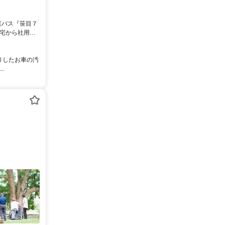
自宅から社用車
かりしたお車の汚
.