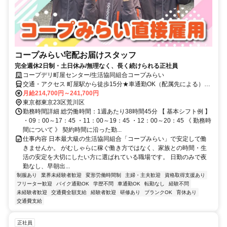
コープみらい宅配お届けスタッフ
完全週休2日制・土日休み/無理なく、長く続けられる正社員
コープデリ町屋センター/生活協同組合コープみらい
交通・アクセス 町屋駅から徒歩15分★車通勤OK（配属先による）※
配属先は、入職時期や各センターの人員状況を踏まえ、本人の希望を
月給214,700円～241,700円
考慮した上で、募集場所を含む通勤可能な範囲のセンターから決定し
東京都東京23区荒川区
ます。
勤務時間詳細 総労働時間：1週あたり38時間45分 【 基本シフト例 】
・09：00～17：45 ・11：00～19：45 ・12：00～20：45 《 勤務時
間について 》 契約時間に沿った勤...
仕事内容 日本最大級の生活協同組合「コープみらい」で安定して働
きませんか。 がむしゃらに稼ぐ働き方ではなく、家族との時間・生
活の安定を大切にしたい方に選ばれている職場です。 日勤のみで夜
勤なし、早朝出...
制服あり
業界未経験者歓迎
変形労働時間制
主婦・主夫歓迎
資格取得支援あり
フリーター歓迎
バイク通勤OK
学歴不問
車通勤OK
転勤なし
経験不問
未経験者歓迎
交通費全額支給
経験者歓迎
研修あり
ブランクOK
育休あり
交通費支給
正社員