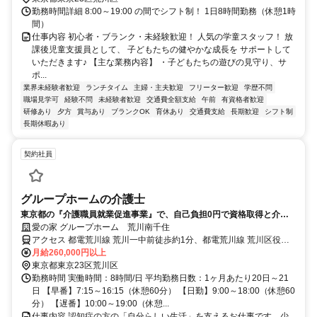
勤務時間詳細 8:00～19:00 の間でシフト制！ 1日8時間勤務（休憩1時
間）
仕事内容 初心者・ブランク・未経験歓迎！ 人気の学童スタッフ！ 放
課後児童支援員として、 子どもたちの健やかな成長を サポートして
いただきます♪ 【主な業務内容】 ・子どもたちの遊びの見守り、サ
ポ...
業界未経験者歓迎
ランチタイム
主婦・主夫歓迎
フリーター歓迎
学歴不問
職場見学可
経験不問
未経験者歓迎
交通費全額支給
午前
有資格者歓迎
研修あり
夕方
賞与あり
ブランクOK
育休あり
交通費支給
長期歓迎
シフト制
長期休暇あり
契約社員
グループホームの介護士
東京都の『介護職員就業促進事業』で、自己負担0円で資格取得と介護
の仕事をスタートしよう
愛の家 グループホーム 荒川南千住
アクセス 都電荒川線 荒川一中前徒歩約1分、都電荒川線 荒川区役所
前徒歩約4分、都電荒川線 三ノ輪橋徒歩約4分 都電荒川線「荒川一中
月給260,000円以上
前駅」より徒歩2分
東京都東京23区荒川区
勤務時間 実働時間：8時間/日 平均勤務日数：1ヶ月あたり20日～21
日 【早番】7:15～16:15（休憩60分） 【日勤】9:00～18:00（休憩60
分） 【遅番】10:00～19:00（休憩...
仕事内容 認知症の方の「自分らしい生活」を支えるお仕事です。少