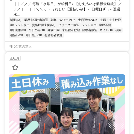
｜｜／／／ 毎週「水曜日」が給料日♪ 【お支払いは業界最速級】 ／
／／｜｜ ｜｜＼＼＼ ＞うれしい【週払い制】＜ 日曜日〆→＜翌週
水...
制服あり
業界未経験者歓迎
副業・WワークOK
土日祝のみOK
主婦・主夫歓迎
週1シフト提出
資格取得支援あり
フリーター歓迎
シフト自由
学歴不問
即日勤務OK
平日のみOK
経験不問
未経験者歓迎
経験者歓迎
ネイルOK
夜間
週払いOK
即日払いOK
有資格者歓迎
同じ企業の求人
正社員