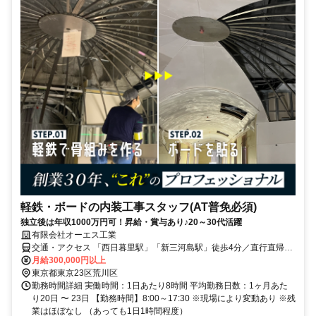
軽鉄・ボードの内装工事スタッフ(AT普免必須)
独立後は年収1000万円可！昇給・賞与あり♪20～30代活躍
有限会社オーエス工業
交通・アクセス 「西日暮里駅」「新三河島駅」徒歩4分／直行直帰
OK！(現場による)
月給300,000円以上
東京都東京23区荒川区
勤務時間詳細 実働時間：1日あたり8時間 平均勤務日数：1ヶ月あた
り20日 〜 23日 【勤務時間】8:00～17:30 ※現場により変動あり ※残
業はほぼなし （あっても1日1時間程度）