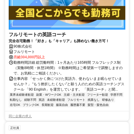
フルリモートの英語コーチ
完全在宅勤務！「好き」も「キャリア」も諦めない働き方可！
90株式会社
フルリモート
月給304,000円以上
勤務時間詳細 総労働時間：1ヶ月あたり165時間 フルフレックス制
（実働8時間・休憩1時間） ※勤務時間はご希望第一で調整しますの
で、お気軽にご相談ください。
仕事内容 「せっかく身につけた英語力、使わないまま眠らせていま
せんか？」 “もう挫折したくない”と願う人のための英語コーチングス
クール 「90 English」を運営しています。 「英語コーチ」と聞...
業界未経験者歓迎
副業・WワークOK
主婦・主夫歓迎
フリーター歓迎
学歴不問
転勤なし
経験不問
英語
未経験者歓迎
フルリモート
残業なし
研修あり
在宅OK
ブランクOK
長期歓迎
服装自由
履歴書不要
髪型・髪色自由
同じ企業の求人
正社員