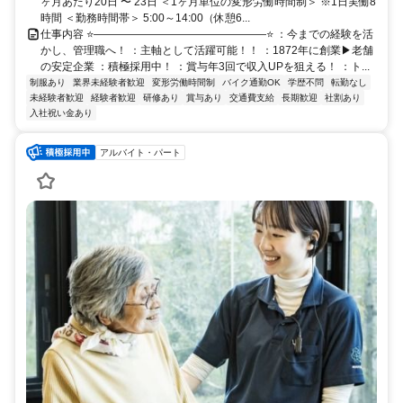
ヶ月あたり20日 〜 23日 ＜1ヶ月単位の変形労働時間制＞ ※1日実働8
時間 ＜勤務時間帯＞ 5:00～14:00（休憩6...
仕事内容 ⭐――――――――――――――――⭐ ：今までの経験を活
かし、管理職へ！ ：主軸として活躍可能！！ ：1872年に創業▶老舗
の安定企業 ：積極採用中！ ：賞与年3回で収入UPを狙える！ ：ト...
制服あり
業界未経験者歓迎
変形労働時間制
バイク通勤OK
学歴不問
転勤なし
未経験者歓迎
経験者歓迎
研修あり
賞与あり
交通費支給
長期歓迎
社割あり
入社祝い金あり
アルバイト・パート