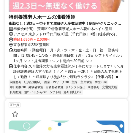
特別養護老人ホームの准看護師
夜勤なし！週3日～◎子育て主婦さん多数活躍中！病院やクリニックの
経験も活かせます。ブランクOK
奉優会(特養) 荒川区立特別養護老人ホーム花の木ハイム荒川
アクセス 東京メトロ千代田線 町屋〔千代田線〕3番口徒歩約5分、京
成本線 新三河島徒歩約5分、都電荒川線 町屋二丁目徒歩約6分
時給1,630円～2,030円
東京都東京23区荒川区
勤務時間 ・勤務曜日：月・火・水・木・金・土・日・祝 ・勤務時
間： [1] 08:45～17:45 ・最低勤務日数（週）：3日 シフトサイクル：
1ヶ月 シフト提出期限：シフト開始の20日前 シフ...
仕事内容 久々復帰の方も先輩看護師が丁寧にサポートします♪ ＼＼介
護施設未経験の方も歓迎！／／ ＊週3日～OK！ ＊日勤のみで規則正
しく勤務！ ＊町屋駅より徒歩5分で通勤ラクラク♪ 【仕事内容】 ■...
制服あり
社員登用あり
副業・WワークOK
主婦・主夫歓迎
学歴不問
即日勤務OK
経験者歓迎
有資格者歓迎
月1シフト提出
研修あり
交通費支給
長期歓迎
週2・3日からOK
シフト制
週4日以上OK
正社員