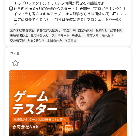
するプロジェクトによって多少時間が異なる可能性があ...
仕事内容 ★3ヵ月の研修からスタート！ ★開発（プログラミング）も
インフラも両方スキルアップ！ ★未経験から市場価値の高いITエンジ
ニアに成長できる会社！ 当社は多岐に渡るITプロジェクトを手掛け
て...
業界未経験者歓迎
資格取得支援あり
学歴不問
固定時間制
転勤なし
経験不問
未経験者歓迎
住宅手当あり
フルリモート
研修あり
賞与あり
育休あり
交通費支給
駅近5分以内
土日祝休み
服装自由
正社員