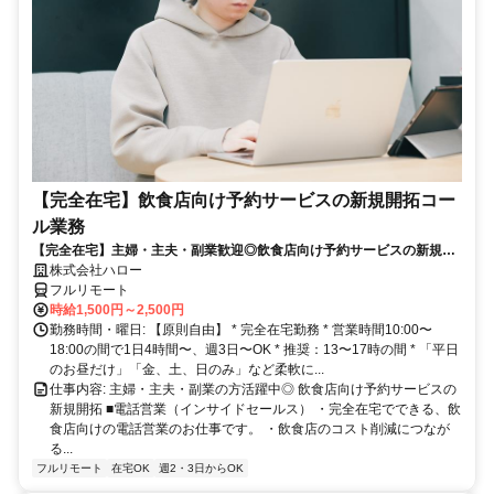
【完全在宅】飲食店向け予約サービスの新規開拓コー
ル業務
【完全在宅】主婦・主夫・副業歓迎◎飲食店向け予約サービスの新規開
拓
株式会社ハロー
フルリモート
時給1,500円～2,500円
勤務時間・曜日: 【原則自由】 * 完全在宅勤務 * 営業時間10:00〜
18:00の間で1日4時間〜、週3日〜OK * 推奨：13〜17時の間 * 「平日
のお昼だけ」「金、土、日のみ」など柔軟に...
仕事内容: 主婦・主夫・副業の方活躍中◎ 飲食店向け予約サービスの
新規開拓 ■電話営業（インサイドセールス） ・完全在宅でできる、飲
食店向けの電話営業のお仕事です。 ・飲食店のコスト削減につなが
る...
フルリモート
在宅OK
週2・3日からOK