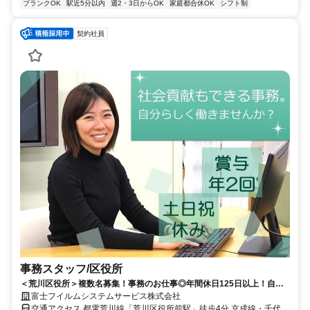
ブランクOK
駅近5分以内
週2・3日からOK
家庭都合休OK
シフト制
契約社員
事務スタッフ/区役所
＜荒川区役所＞複数名募集！事務のお仕事◎年間休日125日以上！自治
体業務を後押しするお仕事♪
富士フイルムシステムサービス株式会社
交通アクセス 都電荒川線「荒川区役所前駅」徒歩4分 京成線・千代田