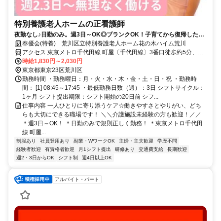
特別養護老人ホームの正看護師
夜勤なし♪日勤のみ。週3日～OK◎ブランクOK！子育てから復帰したス
タッフも多数活躍中！
奉優会(特養) 荒川区立特別養護老人ホーム花の木ハイム荒川
アクセス 東京メトロ千代田線 町屋〔千代田線〕3番口徒歩約5分、京
成本線 新三河島徒歩約5分、都電荒川線 町屋二丁目徒歩約6分
時給1,830円～2,030円
東京都東京23区荒川区
勤務時間 ・勤務曜日：月・火・水・木・金・土・日・祝 ・勤務時
間： [1] 08:45～17:45 ・最低勤務日数（週）：3日 シフトサイクル：
1ヶ月 シフト提出期限：シフト開始の20日前 シフ...
仕事内容 一人ひとりに寄り添うケア☆働きやすさとやりがい、どち
らも大切にできる職場です！ ＼＼介護施設未経験の方も歓迎！／／
＊週3日～OK！ ＊日勤のみで規則正しく勤務！ ＊東京メトロ千代田
線 町屋...
制服あり
社員登用あり
副業・WワークOK
主婦・主夫歓迎
学歴不問
経験者歓迎
有資格者歓迎
月1シフト提出
研修あり
交通費支給
長期歓迎
週2・3日からOK
シフト制
週4日以上OK
アルバイト・パート