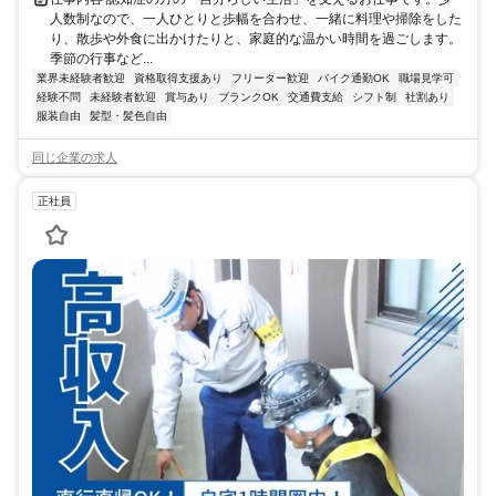
人数制なので、一人ひとりと歩幅を合わせ、一緒に料理や掃除をした
り、散歩や外食に出かけたりと、家庭的な温かい時間を過ごします。
季節の行事など...
業界未経験者歓迎
資格取得支援あり
フリーター歓迎
バイク通勤OK
職場見学可
経験不問
未経験者歓迎
賞与あり
ブランクOK
交通費支給
シフト制
社割あり
服装自由
髪型・髪色自由
同じ企業の求人
正社員