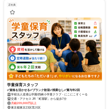
正社員
学童保育スタッフ
✅資格を活かせる✅ブランク歓迎✅残業なし✅賞与年2回
学校法人道灌山学園/四峡小学童クラブ・にこにこすくーる
交通・アクセス JR「町屋駅」から徒歩7分
月給209,000円以上
東京都東京23区荒川区