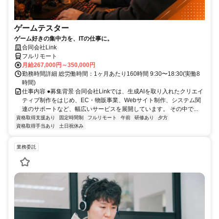
ゲームテスター
ゲーム好きの集中力を、ITの仕事に。
合同会社Link
フルリモート
月給267,000円～350,000円
勤務時間詳細 総労働時間：1ヶ月あたり160時間 9:30〜18:30(実働8
時間)
仕事内容 ●募集背景 合同会社Linkでは、生成AIを取り入れたクリエイ
ティブ制作をはじめ、EC・物販事業、Webサイト制作、システム関
連のサポートなど、幅広いサービスを展開しています。 その中で...
資格取得支援あり
固定時間制
フルリモート
午前
研修あり
夕方
資格取得手当あり
土日祝休み
業務委託