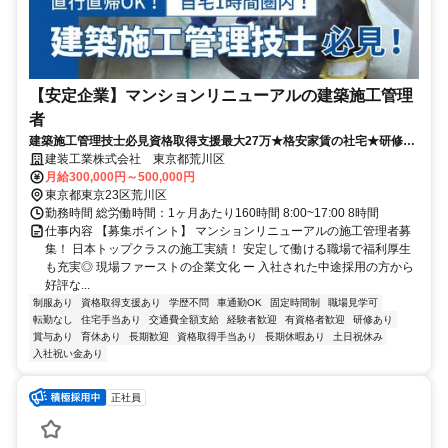
【安定企業】マンションリニューアルの建築施工管理
者
建築施工管理技士必見資格取得支援最大27万★格安家賃の社宅★研修あ
り
建装工業株式会社 東京都荒川区
月給300,000円～500,000円
東京都東京23区荒川区
勤務時間 総労働時間：1ヶ月あたり160時間 8:00~17:00 8時間
仕事内容 【募集ポイント】 マンションリニューアルの施工管理者募
集！ 日本トップクラスの施工実績！ 安定して働ける職場で福利厚生
も充実◎ 現場ファーストの企業文化 ー 入社された中途採用の方から
好評な...
制服あり
資格取得支援あり
学歴不問
車通勤OK
固定時間制
職場見学可
転勤なし
住宅手当あり
交通費全額支給
経験者歓迎
有資格者歓迎
研修あり
賞与あり
育休あり
長期歓迎
資格取得手当あり
長期休暇あり
土日祝休み
入社祝い金あり
正社員