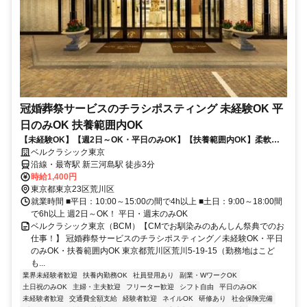
冠婚葬祭サービスのチラシポスティング 未経験OK 平
日のみOK 扶養範囲内OK
【未経験OK】【週2日～OK・平日のみOK】【扶養範囲内OK】柔軟シ
フトで無理なく家庭と両立！子育て中の方も安心◎当日休みもＯＫ★
ベルクラシック東京
沿線・最寄駅 新三河島駅 徒歩3分
時給1,400円
東京都東京23区荒川区
就業時間 ■平日：10:00～15:00の間で4h以上 ■土日：9:00～18:00間
で6h以上 週2日～OK！ 平日・週末のみOK
ベルクラシック東京（BCM）【CMでお馴染みのあんしん祭典でのお
仕事！】 冠婚葬祭サービスのチラシポスティング／未経験OK・平日
のみOK・扶養範囲内OK 東京都荒川区荒川5-19-15（勤務地はこど
も...
業界未経験者歓迎
扶養内勤務OK
社員登用あり
副業・WワークOK
土日祝のみOK
主婦・主夫歓迎
フリーター歓迎
シフト自由
平日のみOK
未経験者歓迎
交通費全額支給
経験者歓迎
ネイルOK
研修あり
社会保険完備