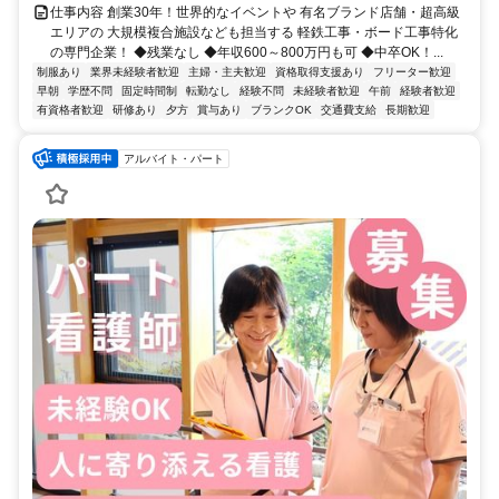
仕事内容 創業30年！世界的なイベントや 有名ブランド店舗・超高級
エリアの 大規模複合施設なども担当する 軽鉄工事・ボード工事特化
の専門企業！ ◆残業なし ◆年収600～800万円も可 ◆中卒OK！...
制服あり
業界未経験者歓迎
主婦・主夫歓迎
資格取得支援あり
フリーター歓迎
早朝
学歴不問
固定時間制
転勤なし
経験不問
未経験者歓迎
午前
経験者歓迎
有資格者歓迎
研修あり
夕方
賞与あり
ブランクOK
交通費支給
長期歓迎
アルバイト・パート