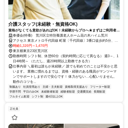
介護スタッフ(未経験・無資格OK)
資格がなくても意欲があればOK！未経験からプロへ★まずはご利用者様
のお顔とお名前を覚えるところから始めましょう【♪】
奉優会(特養) 荒川区立特別養護老人ホーム花の木ハイム荒川
アクセス 東京メトロ千代田線 町屋〔千代田線〕3番口徒歩約5分、京
成本線 新三河島徒歩約5分、都電荒川線 町屋二丁目徒歩約6分
時給1,320円～1,470円
東京都東京23区荒川区
勤務時間 シフト制、休憩60分（契約時間に応じて異なる） 週3～、1
日4時間～ （ただし、週20時間以上勤務できる方）
仕事内容 ＼最初は誰もが未経験／ 誰でも初めてのことは不安かと思
います。 業務に慣れるまでは、資格・経験のある職員がマンツーマ
ンでサポートしますので安心です！ 体力がない…心配いりません。
動作のコツを...
制服あり
社員登用あり
主婦・主夫歓迎
資格取得支援あり
フリーター歓迎
学歴不問
平日のみOK
未経験者歓迎
経験者歓迎
交通費支給
長期歓迎
フルタイム歓迎
シフト制
週4日以上OK
正社員