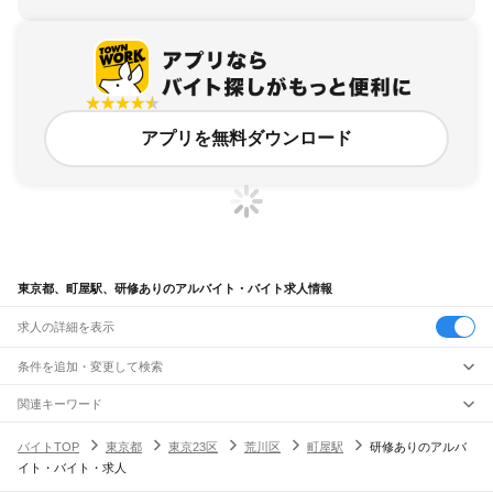
アプリを無料ダウンロード
東京都、町屋駅、研修ありのアルバイト・バイト求人情報
求人の詳細を表示
条件を追加・変更して検索
市区町村を追加・変更
関連キーワード
完全在宅ワーク 全国
シール貼り 在宅
現在地周辺
ガチャガチャ
犬カフェ
東京都
駅を追加・変更
バイトTOP
東京都
東京23区
荒川区
町屋駅
研修ありのアルバ
東京都
すべて
イト・バイト・求人
東京23区
すべて
職種を追加・変更
JR東海道本線(東京～熱海)
千代田区
中央区
港区
新宿区
文京区
台東区
墨田区
江東区
品川区
目黒区
大田区