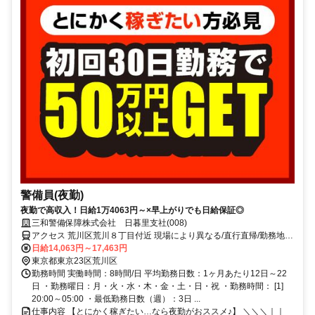
警備員(夜勤)
夜勤で高収入！日給1万4063円～×早上がりでも日給保証◎
三和警備保障株式会社 日暮里支社(008)
アクセス 荒川区荒川８丁目付近 現場により異なる/直行直帰/勤務地相
談可 ■電話面接■来社不要■即日勤務
日給14,063円～17,463円
東京都東京23区荒川区
勤務時間 実働時間：8時間/日 平均勤務日数：1ヶ月あたり12日～22
日 ・勤務曜日：月・火・水・木・金・土・日・祝 ・勤務時間： [1]
20:00～05:00 ・最低勤務日数（週）：3日 ...
仕事内容 【とにかく稼ぎたい…なら夜勤がおススメ♪】 ＼＼＼｜｜