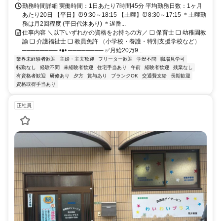
勤務時間詳細 実働時間：1日あたり7時間45分 平均勤務日数：1ヶ月
あたり20日 【平日】⏰9:30～18:15 【土曜】⏰8:30～17:15 ＊土曜勤
務は月2回程度 (平日代休あり) ＊遅番...
仕事内容 ＼以下いずれかの資格をお持ちの方／ ❏ 保育士 ❏ 幼稚園教
諭 ❏ 介護福祉士 ❏ 教員免許 （小学校・養護・特別支援学校など）
──────── •●• ──────── ✅月給20万9...
業界未経験者歓迎
主婦・主夫歓迎
フリーター歓迎
学歴不問
職場見学可
転勤なし
経験不問
未経験者歓迎
住宅手当あり
午前
経験者歓迎
残業なし
有資格者歓迎
研修あり
夕方
賞与あり
ブランクOK
交通費支給
長期歓迎
資格取得手当あり
正社員