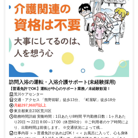
訪問入浴の運転・入浴介護サポート(未経験採用)
【普通免許でOK】運転が中心のサポート業務／未経験歓迎！
荒川ケアセンター
交通・アクセス 「熊野前駅」徒歩13分、「町屋駅」徒歩18分
月給297,968円以上
東京都東京23区荒川区
勤務時間詳細 実働時間：1日あたり8時間 平均勤務日数：1ヶ月あた
り20日 〜 22日 8:00～17:00（休憩60分） ※ご利用者のケア時間によ
り、出勤時間は前後します。 ※交通状況によって残...
仕事内容 ＞＞普通免許があればOK！＜＜ お風呂に入って、心も身体