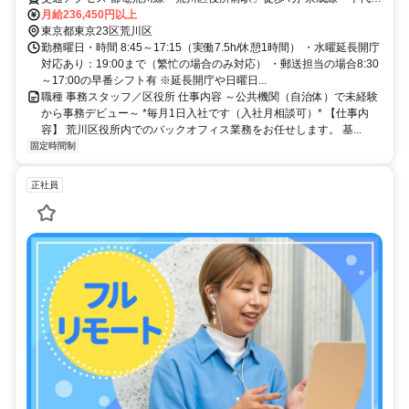
線「町屋駅」徒歩12分 JR常磐線「三河島駅」徒歩10分 ☆自転車通勤
月給236,450円以上
可です
東京都東京23区荒川区
勤務曜日・時間 8:45～17:15（実働7.5h/休憩1時間） ・水曜延長開庁
対応あり：19:00まで（繁忙の場合のみ対応） ・郵送担当の場合8:30
～17:00の早番シフト有 ※延長開庁や日曜日...
職種 事務スタッフ／区役所 仕事内容 ～公共機関（自治体）で未経験
から事務デビュー～ *毎月1日入社です（入社月相談可）* 【仕事内
容】 荒川区役所内でのバックオフィス業務をお任せします。 基...
固定時間制
正社員