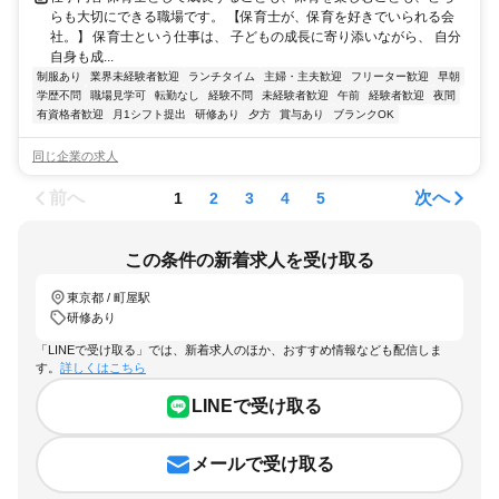
らも大切にできる職場です。 【保育士が、保育を好きでいられる会
社。】 保育士という仕事は、 子どもの成長に寄り添いながら、 自分
自身も成...
制服あり
業界未経験者歓迎
ランチタイム
主婦・主夫歓迎
フリーター歓迎
早朝
学歴不問
職場見学可
転勤なし
経験不問
未経験者歓迎
午前
経験者歓迎
夜間
有資格者歓迎
月1シフト提出
研修あり
夕方
賞与あり
ブランクOK
同じ企業の求人
前へ
次へ
1
2
3
4
5
この条件の新着求人を受け取る
東京都 / 町屋駅
研修あり
「LINEで受け取る」では、新着求人のほか、おすすめ情報なども配信しま
す。
詳しくはこちら
LINEで受け取る
メールで受け取る