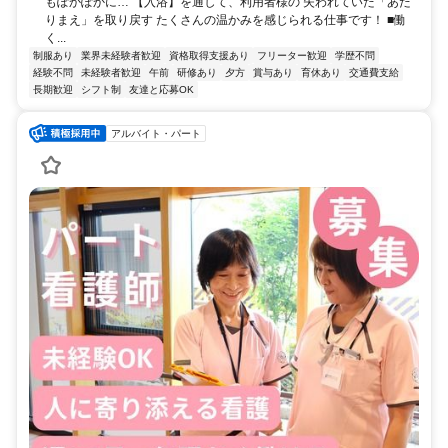
もぽかぽかに… 【入浴】を通して、利用者様の 失われていた「あた
りまえ」を取り戻す たくさんの温かみを感じられる仕事です！ ■働
く...
制服あり
業界未経験者歓迎
資格取得支援あり
フリーター歓迎
学歴不問
経験不問
未経験者歓迎
午前
研修あり
夕方
賞与あり
育休あり
交通費支給
長期歓迎
シフト制
友達と応募OK
アルバイト・パート