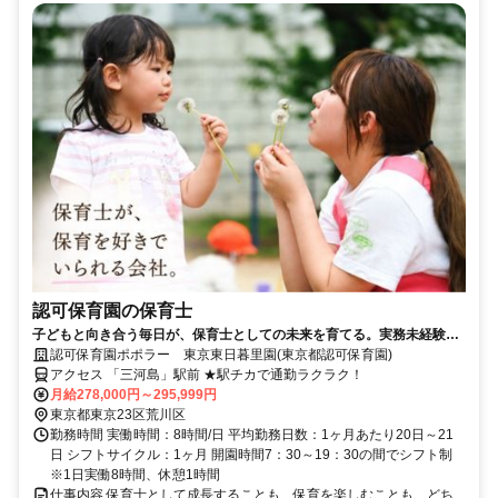
認可保育園の保育士
子どもと向き合う毎日が、保育士としての未来を育てる。実務未経験・
ブランクOK♪賞与年2回！チームで支え合う安心の保育環境！
認可保育園ポポラー 東京東日暮里園(東京都認可保育園)
アクセス 「三河島」駅前 ★駅チカで通勤ラクラク！
月給278,000円～295,999円
東京都東京23区荒川区
勤務時間 実働時間：8時間/日 平均勤務日数：1ヶ月あたり20日～21
日 シフトサイクル：1ヶ月 開園時間7：30～19：30の間でシフト制
※1日実働8時間、休憩1時間
仕事内容 保育士として成長することも、保育を楽しむことも、どち