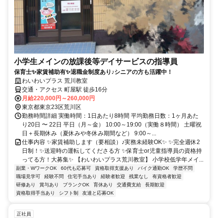
小学生メインの放課後等デイサービスの指導員
保育士✨家賃補助有✨退職金制度あり♪シニアの方も活躍中！
わいわいプラス 荒川教室
交通・アクセス 町屋駅 徒歩16分
月給220,000円～260,000円
東京都東京23区荒川区
勤務時間詳細 実働時間：1日あたり8時間 平均勤務日数：1ヶ月あた
り20日 〜 22日 平日（月～金） 10:00～19:00（実働８時間） 土曜祝
日＋長期休み（夏休みや冬休み期間など） 9:00～...
仕事内容 ✨家賃補助します（要相談）♪実務未経験OK✨ ✨完全週休2
日制！✨送迎時の運転してくださる方 ✨保育士or児童指導員の資格持
ってる方！大募集✨ 【わいわいプラス荒川教室】 小学校低学年メイ...
副業・WワークOK
60代も応募可
資格取得支援あり
バイク通勤OK
学歴不問
職場見学可
経験不問
住宅手当あり
経験者歓迎
残業なし
有資格者歓迎
研修あり
賞与あり
ブランクOK
育休あり
交通費支給
長期歓迎
資格取得手当あり
シフト制
友達と応募OK
正社員