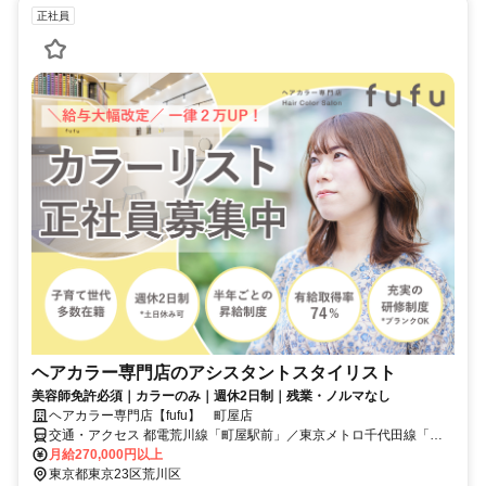
正社員
ヘアカラー専門店のアシスタントスタイリスト
美容師免許必須｜カラーのみ｜週休2日制｜残業・ノルマなし
ヘアカラー専門店【fufu】 町屋店
交通・アクセス 都電荒川線「町屋駅前」／東京メトロ千代田線「町
屋駅」より徒歩6分
月給270,000円以上
東京都東京23区荒川区