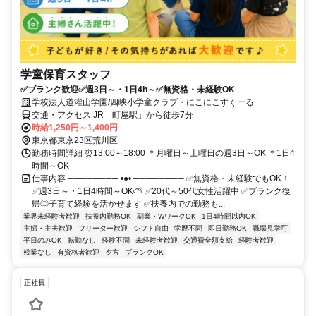
学童保育スタッフ
✅ブランク歓迎✅週3日～・1日4h～✅無資格・未経験OK
学校法人道灌山学園/四峡小学童クラブ・にこにこすくーる
交通・アクセス JR「町屋駅」から徒歩7分
時給1,250円～1,400円
東京都東京23区荒川区
勤務時間詳細 ⏰13:00～18:00 ＊月曜日～土曜日の週3日～OK ＊1日4
時間～OK
仕事内容 ──────── •●• ──────── ✅無資格・未経験でもOK！
✅週3日～・1日4時間～OK⛅ ✅20代～50代女性活躍中 ✅ブランク復
帰◎子育て経験を活かせます ✅扶養内での勤務も...
業界未経験者歓迎
扶養内勤務OK
副業・WワークOK
1日4時間以内OK
主婦・主夫歓迎
フリーター歓迎
シフト自由
学歴不問
即日勤務OK
職場見学可
平日のみOK
転勤なし
経験不問
未経験者歓迎
交通費全額支給
経験者歓迎
残業なし
有資格者歓迎
夕方
ブランクOK
正社員