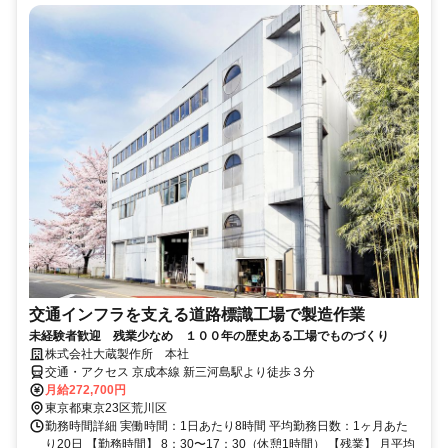
交通インフラを支える道路標識工場で製造作業
未経験者歓迎 残業少なめ １００年の歴史ある工場でものづくり
株式会社大蔵製作所 本社
交通・アクセス 京成本線 新三河島駅より徒歩３分
月給272,700円
東京都東京23区荒川区
勤務時間詳細 実働時間：1日あたり8時間 平均勤務日数：1ヶ月あた
り20日 【勤務時間】 8：30〜17：30（休憩1時間） 【残業】 月平均