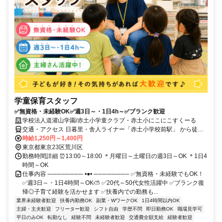
学童保育スタッフ
✅無資格・未経験OK✅週3日～・1日4h～✅ブランク歓迎
学校法人道灌山学園/赤土小学童クラブ・赤土小にこにこすくーる
交通・アクセス 日暮里・舎人ライナー「赤土小学校前駅」 から徒歩2
分
時給1,250円～1,400円
東京都東京23区荒川区
勤務時間詳細 ⏰13:00～18:00 ＊月曜日～土曜日の週3日～OK ＊1日4
時間～OK
仕事内容 ──────── •●• ──────── ✅無資格・未経験でもOK！
✅週3日～・1日4時間～OK⛅ ✅20代～50代女性活躍中 ✅ブランク復
帰◎子育て経験を活かせます ✅扶養内での勤務も...
業界未経験者歓迎
扶養内勤務OK
副業・WワークOK
1日4時間以内OK
主婦・主夫歓迎
フリーター歓迎
シフト自由
学歴不問
即日勤務OK
職場見学可
平日のみOK
転勤なし
経験不問
未経験者歓迎
交通費全額支給
経験者歓迎