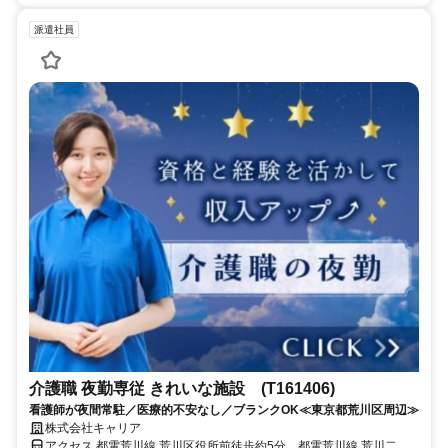
派遣社員
介護職 夜勤専従 きれいな施設 (T161406)
看護師が夜間常駐／医療的不安なし／ブランクOK≪東京都荒川区周辺≫
株式会社キャリア
アクセス 都電荒川線 荒川区役所前徒歩約5分、都電荒川線 荒川二丁