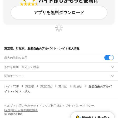
アプリを無料ダウンロード
東京都、町屋駅、服装自由のアルバイト・バイト求人情報
求人の詳細を表示
条件を追加・変更して検索
市区町村を追加・変更
関連キーワード
完全在宅ワーク 全国
シール貼り 在宅
現在地周辺
ガチャガチャ
犬カフェ
東京都
駅を追加・変更
バイトTOP
東京都
東京23区
荒川区
町屋駅
服装自由のアルバ
東京都
すべて
イト・バイト・求人
東京23区
すべて
職種を追加・変更
JR東海道本線(東京～熱海)
千代田区
中央区
港区
新宿区
文京区
台東区
墨田区
江東区
品川区
目黒区
大田区
東京駅
新橋駅
品川駅
飲食・フードサービス
世田谷区
渋谷区
中野区
杉並区
豊島区
北区
荒川区
板橋区
練馬区
足立区
葛飾区
特徴を追加・変更
飲食・フードサービス
江戸川区
すべて
ヘルプ・お問い合わせ
サイトマップ
利用規約・プライバシーポリシー
JR山手線
ホールスタッフ
キッチンスタッフ
皿洗い・洗い場
精肉・鮮魚加工
給食調理
人気
[企業]求人広告の掲載相談
大崎駅
五反田駅
目黒駅
恵比寿駅
渋谷駅
原宿駅
代々木駅
新宿駅
新大久保駅
八王子市
立川市
武蔵野市
三鷹市
青梅市
府中市
昭島市
調布市
町田市
小金井市
雇用形態を追加・変更
パン屋（ベーカリー）
フードカウンター販売員
バー（BAR）・バーテンダー
日払いOK
高校生歓迎
学生歓迎
深夜の仕事
髪型・髪色自由
ひげOK
ネイルOK
高田馬場駅
目白駅
池袋駅
大塚駅
巣鴨駅
駒込駅
田端駅
西日暮里駅
日暮里駅
鶯谷駅
小平市
日野市
東村山市
国分寺市
国立市
福生市
狛江市
東大和市
清瀬市
飲食店補助（開店・閉店準備）
飲食店（店長・マネージャー）