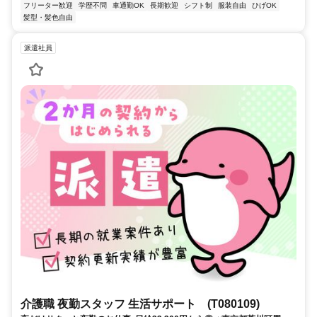
フリーター歓迎
学歴不問
車通勤OK
長期歓迎
シフト制
服装自由
ひげOK
髪型・髪色自由
派遣社員
介護職 夜勤スタッフ 生活サポート (T080109)