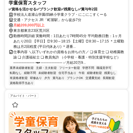
学童保育スタッフ
✅資格を活かせる✅ブランク歓迎✅残業なし✅賞与年2回
学校法人道灌山学園/四峡小学童クラブ・にこにこすくーる
交通・アクセス JR「町屋駅」から徒歩7分
月給209,000円以上
東京都東京23区荒川区
勤務時間詳細 実働時間：1日あたり7時間45分 平均勤務日数：1ヶ月
あたり20日 【平日】⏰9:30～18:15 【土曜】⏰8:30～17:15 ＊土曜勤
務は月2回程度 (平日代休あり) ＊遅番...
仕事内容 ＼以下いずれかの資格をお持ちの方／ ❏ 保育士 ❏ 幼稚園教
諭 ❏ 介護福祉士 ❏ 教員免許 （小学校・養護・特別支援学校など）
──────── •●• ──────── ✅月給20万9...
業界未経験者歓迎
主婦・主夫歓迎
フリーター歓迎
学歴不問
職場見学可
転勤なし
経験不問
未経験者歓迎
住宅手当あり
午前
経験者歓迎
残業なし
有資格者歓迎
研修あり
夕方
賞与あり
ブランクOK
交通費支給
長期歓迎
資格取得手当あり
アルバイト・パート