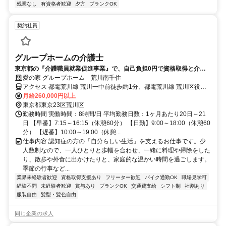
残業なし
有資格者歓迎
夕方
ブランクOK
契約社員
グループホームの介護士
東京都の『介護職員就業促進事業』で、自己負担0円で資格取得と介護
の仕事をスタートしよう
愛の家 グループホーム 荒川南千住
アクセス 都電荒川線 荒川一中前徒歩約1分、都電荒川線 荒川区役所
前徒歩約4分、都電荒川線 三ノ輪橋徒歩約4分 都電荒川線「荒川一中
月給260,000円以上
前駅」より徒歩2分
東京都東京23区荒川区
勤務時間 実働時間：8時間/日 平均勤務日数：1ヶ月あたり20日～21
日 【早番】7:15～16:15（休憩60分） 【日勤】9:00～18:00（休憩60
分） 【遅番】10:00～19:00（休憩...
仕事内容 認知症の方の「自分らしい生活」を支えるお仕事です。少
人数制なので、一人ひとりと歩幅を合わせ、一緒に料理や掃除をした
り、散歩や外食に出かけたりと、家庭的な温かい時間を過ごします。
季節の行事など...
業界未経験者歓迎
資格取得支援あり
フリーター歓迎
バイク通勤OK
職場見学可
経験不問
未経験者歓迎
賞与あり
ブランクOK
交通費支給
シフト制
社割あり
服装自由
髪型・髪色自由
同じ企業の求人