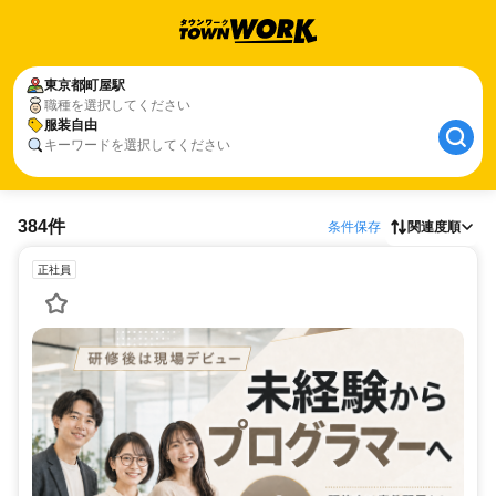
東京都
町屋駅
職種を選択してください
服装自由
キーワードを選択してください
384件
条件保存
関連度順
正社員