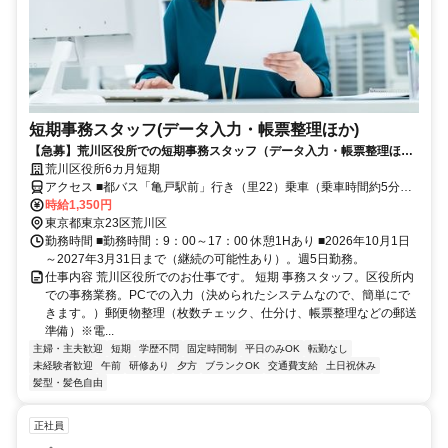
短期事務スタッフ(データ入力・帳票整理ほか)
【急募】荒川区役所での短期事務スタッフ（データ入力・帳票整理ほ
か）
荒川区役所6カ月短期
アクセス ■都バス「亀戸駅前」行き（里22）乗車（乗車時間約5分）
「荒川区役所前」下車、徒歩約2分、他バス便多数あり。■都電荒川線
時給1,350円
「三ノ輪橋」行きに乗車（乗車時間約10分）「荒川二丁目」または
東京都東京23区荒川区
「荒川区役所前」下車、徒歩約4分、他。
勤務時間 ■勤務時間：9：00～17：00 休憩1Hあり ■2026年10月1日
～2027年3月31日まで（継続の可能性あり）。週5日勤務。
仕事内容 荒川区役所でのお仕事です。 短期 事務スタッフ。区役所内
での事務業務。PCでの入力（決められたシステムなので、簡単にで
きます。）郵便物整理（枚数チェック、仕分け、帳票整理などの郵送
準備）※電...
主婦・主夫歓迎
短期
学歴不問
固定時間制
平日のみOK
転勤なし
未経験者歓迎
午前
研修あり
夕方
ブランクOK
交通費支給
土日祝休み
髪型・髪色自由
正社員