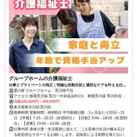
グループホームの介護福祉士
仕事とプライベートの両立｜明確な役割分担と適切なケアを叶える仕組
みが良好な人間関係の秘訣
愛の家 グループホーム 荒川南千住
アクセス 都電荒川線 荒川一中前徒歩約1分、都電荒川線 荒川区役所
前徒歩約4分、都電荒川線 三ノ輪橋徒歩約4分 都電荒川線「荒川一中
月給282,000円～290,000円
前駅」より徒歩2分
東京都東京23区荒川区
勤務時間 実働時間：8時間/日 平均勤務日数：1ヶ月あたり20日～21
日 【早番】7:15～16:15（休憩60分） 【日勤】9:00～18:00（休憩60
分） 【遅番】10:00～19:00（休憩...
仕事内容 身体介護・生活援助に加えて、ご入居者の生活の幅を広げ
る総合的なサポートをお願いします。認知症による制限を取り払い、