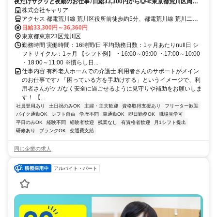
夜だけサクッと夜勤のお仕事♪日給33,300円から◎≪東京都荒川区周辺
≫
株式会社キャリア
アクセス 都電荒川線 荒川区役所前徒歩約5分、都電荒川線 荒川二丁
目徒歩約5分、都電荒川線 荒川一中前徒歩約8分
日給33,300円～36,360円
東京都東京23区荒川区
勤務時間 実働時間：16時間/日 平均勤務日数：1ヶ月あたりnull日 シ
フトサイクル：1ヶ月 【シフト例】 ・16:00～09:00 ・17:00～10:00
・18:00～11:00 ※慣らし日...
仕事内容 有料老人ホームでの介護士 利用者さんのサポートがメイン
のお仕事です♪ 「困っている方を手助けする」というイメージで、利
用者さんがケガなく安全に過ごせるように見守りや補助をお願いしま
す！ 【...
社員登用あり
土日祝のみOK
主婦・主夫歓迎
資格取得支援あり
フリーター歓迎
バイク通勤OK
シフト自由
学歴不問
車通勤OK
即日勤務OK
職場見学可
平日のみOK
経験不問
経験者歓迎
残業なし
有資格者歓迎
月1シフト提出
研修あり
ブランクOK
交通費支給
同じ企業の求人
アルバイト・パート