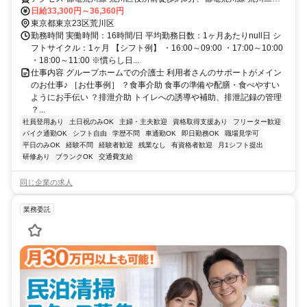
目徒歩約5分、都電荒川線 荒川一中前徒歩約8分
日給33,300円～36,360円
東京都東京23区荒川区
勤務時間 実働時間：16時間/日 平均勤務日数：1ヶ月あたりnull日 シ
フトサイクル：1ヶ月 【シフト例】 ・16:00～09:00 ・17:00～10:00
・18:00～11:00 ※慣らし日...
仕事内容 グループホームでの介護士 利用者さんのサポートがメイン
のお仕事♪ ［お仕事例］ ？食事介助 食事の準備や配膳・食べやすい
ようにお手伝い ？排泄介助 トイレへの誘導や補助、排泄記録の管理
？...
社員登用あり
土日祝のみOK
主婦・主夫歓迎
資格取得支援あり
フリーター歓迎
バイク通勤OK
シフト自由
学歴不問
車通勤OK
即日勤務OK
職場見学可
平日のみOK
経験不問
経験者歓迎
残業なし
有資格者歓迎
月1シフト提出
研修あり
ブランクOK
交通費支給
同じ企業の求人
業務委託