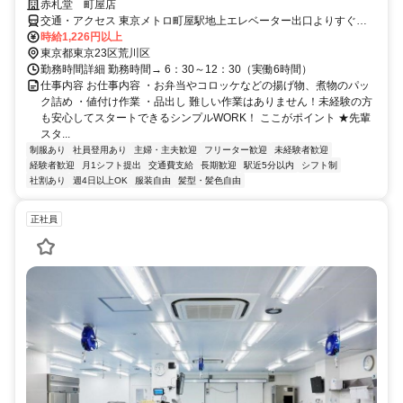
赤札堂 町屋店
交通・アクセス 東京メトロ町屋駅地上エレベーター出口よりすぐ、
京成町屋駅より徒歩3分
時給1,226円以上
東京都東京23区荒川区
勤務時間詳細 勤務時間→ 6：30～12：30（実働6時間）
仕事内容 お仕事内容 ・お弁当やコロッケなどの揚げ物、煮物のパッ
ク詰め ・値付け作業 ・品出し 難しい作業はありません！未経験の方
も安心してスタートできるシンプルWORK！ ここがポイント ★先輩
スタ...
制服あり
社員登用あり
主婦・主夫歓迎
フリーター歓迎
未経験者歓迎
経験者歓迎
月1シフト提出
交通費支給
長期歓迎
駅近5分以内
シフト制
社割あり
週4日以上OK
服装自由
髪型・髪色自由
正社員