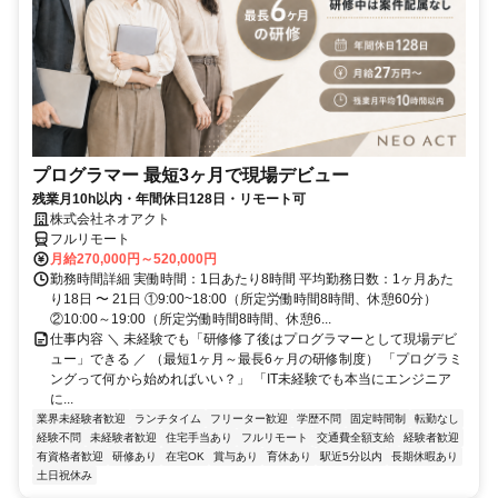
プログラマー 最短3ヶ月で現場デビュー
残業月10h以内・年間休日128日・リモート可
株式会社ネオアクト
フルリモート
月給270,000円～520,000円
勤務時間詳細 実働時間：1日あたり8時間 平均勤務日数：1ヶ月あた
り18日 〜 21日 ①9:00~18:00（所定労働時間8時間、休憩60分）
②10:00～19:00（所定労働時間8時間、休憩6...
仕事内容 ＼ 未経験でも「研修修了後はプログラマーとして現場デビ
ュー」できる ／ （最短1ヶ月～最長6ヶ月の研修制度） 「プログラミ
ングって何から始めればいい？」 「IT未経験でも本当にエンジニア
に...
業界未経験者歓迎
ランチタイム
フリーター歓迎
学歴不問
固定時間制
転勤なし
経験不問
未経験者歓迎
住宅手当あり
フルリモート
交通費全額支給
経験者歓迎
有資格者歓迎
研修あり
在宅OK
賞与あり
育休あり
駅近5分以内
長期休暇あり
土日祝休み