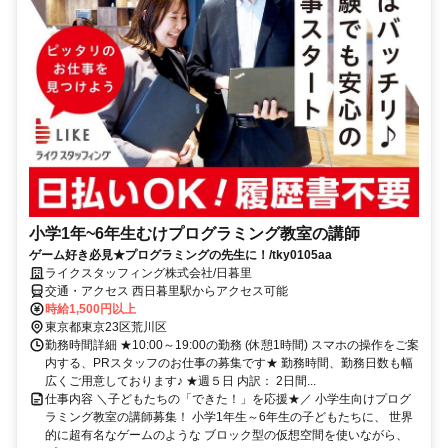
小学1年~6年生むけプログラミング教室の講師
ゲーム好き必見★プログラミングの先生に！/tky0105aa
ライクスタッフィング株式会社/日暮里
交通・アクセス 西日暮里駅からアクセス可能
時給1,500円以上
東京都東京23区荒川区
勤務時間詳細 ★10:00～19:00の勤務 (休憩1時間) スマホの操作をご案
内する、PRスタッフのお仕事の募集です★ 勤務時間、勤務日数も幅
広くご用意しております♪ ★週５日 内訳： 2日間...
仕事内容 ＼子どもたちの「できた！」を応援★／ 小学生向けプログ
ラミング教室の講師募集！ 小学1年生～6年生の子どもたちに、 世界
的に超有名なゲームのような ブロック型の仮想空間を使いながら、