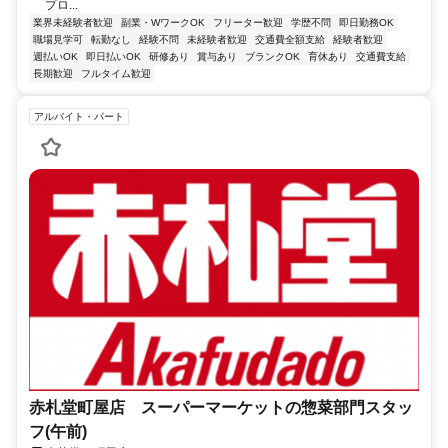
プロ...
業界未経験者歓迎
副業・WワークOK
フリーター歓迎
学歴不問
即日勤務OK
職場見学可
転勤なし
経験不問
未経験者歓迎
交通費全額支給
経験者歓迎
週払いOK
即日払いOK
研修あり
賞与あり
ブランクOK
育休あり
交通費支給
長期歓迎
フルタイム歓迎
アルバイト・パート
赤札堂町屋店 スーパーマーケットの惣菜部門スタッ
フ(午前)