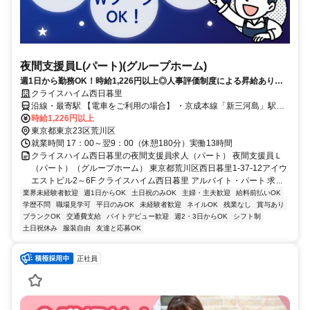
夜間支援員L(パート)(グループホーム)
週1日から勤務OK！時給1,226円以上◎人事評価制度による昇給あり！
服装・髪色・ネイル自由（規定あり）♪働きやすい環境づくりを進めてい
クライスハイム西日暮里
ます！
沿線・最寄駅 【電車をご利用の場合】 ・京成本線「新三河島」駅よ
り徒歩約1分 ・JR山手線「西日暮里」駅より徒歩約8分 ・JR常磐線
時給1,226円以上
「三河島」駅より徒歩約9分 【バスをご利用の場合】 最寄りの「新三
東京都東京23区荒川区
河島駅前」バス停より都営バス草64系統にて王子～池袋方面へアクセ
就業時間 17：00～翌9：00（休憩180分）実働13時間
ス可
クライスハイム西日暮里の夜間支援員求人（パート） 夜間支援員Ｌ
（パート）（グループホーム） 東京都荒川区西日暮里1-37-12アイウ
エストビル2～6F クライスハイム西日暮里 アルバイト・パート 求...
業界未経験者歓迎
週1日からOK
土日祝のみOK
主婦・主夫歓迎
給料前払いOK
学歴不問
職場見学可
平日のみOK
未経験者歓迎
ネイルOK
残業なし
賞与あり
ブランクOK
交通費支給
バイトデビュー歓迎
週2・3日からOK
シフト制
土日祝休み
服装自由
友達と応募OK
正社員