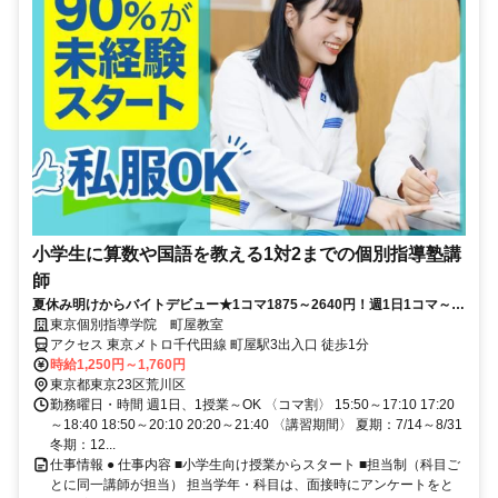
小学生に算数や国語を教える1対2までの個別指導塾講
師
夏休み明けからバイトデビュー★1コマ1875～2640円！週1日1コマ～私
服でok◎
東京個別指導学院 町屋教室
アクセス 東京メトロ千代田線 町屋駅3出入口 徒歩1分
時給1,250円～1,760円
東京都東京23区荒川区
勤務曜日・時間 週1日、1授業～OK 〈コマ割〉 15:50～17:10 17:20
～18:40 18:50～20:10 20:20～21:40 〈講習期間〉 夏期：7/14～8/31
冬期：12...
仕事情報 ● 仕事内容 ■小学生向け授業からスタート ■担当制（科目ご
とに同一講師が担当） 担当学年・科目は、面接時にアンケートをと