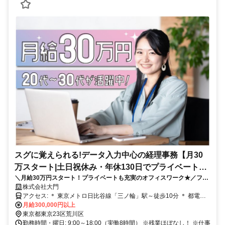
スグに覚えられる!データ入力中心の経理事務【月30
万スタート|土日祝休み・年休130日でプライベートも
＼月給30万円スタート！プライベートも充実のオフィスワーク★／フォ
】
ーマットへのデータ入力中心で未経験者も安心♪働きやすさから長期で働
株式会社大門
く方多数◎
アクセス: ＊ 東京メトロ日比谷線「三ノ輪」駅～徒歩10分 ＊ 都電荒
川線「荒川区役所前」駅～徒歩2分
月給300,000円以上
東京都東京23区荒川区
勤務時間・曜日: 9:00～18:00（実働8時間） ※残業ほぼなし！ ※仕事