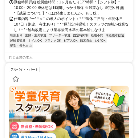
勤務時間詳細 総労働時間：1ヶ月あたり177時間 *【シフト制】*
10:00～20:00 ※休憩は1時間しっかり確保 ※残業なし ※定休日 無
*【残業について 】* ほぼ発生しませんが、もし残...
仕事内容 *ー* *＜この求人のポイント＞* * *週休二日制・年間休日
107日（別途、有休あり）* * *原則定時退社！スタッフの9割が残業な
し！* * *給与改定により業界最高水準の基本給になりま...
制服あり
主婦・主夫歓迎
フリーター歓迎
固定時間制
経験不問
未経験者歓迎
経験者歓迎
ネイルOK
ブランクOK
ピアスOK
服装自由
ひげOK
髪型・髪色自由
同じ企業の求人
アルバイト・パート