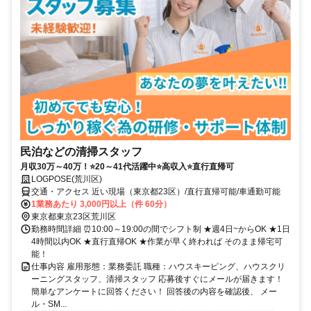
民泊などの清掃スタッフ
月収30万～40万！⭐20～41代活躍中⭐高収入⭐直行直帰可
LOGPOSE(荒川区)
交通・アクセス 近い現場（東京都23区）/直行直帰可能/車通勤可能
1業務あたり 3,000円以上（件 60分）
東京都東京23区荒川区
勤務時間詳細 ⏰10:00～19:00の間でシフト制 ★週4日~からOK ★1日
4時間以内OK ★直行直帰OK ★作業が早く終われば そのまま帰宅可
能！
仕事内容 雇用形態：業務委託 職種：ハウスキーピング、ハウスクリ
ーニングスタッフ、清掃スタッフ 応募後すぐにメールが届きます！
簡単なアンケートに回答ください！ 回答後の内容を確認後、 メー
ル・SM...