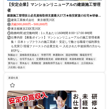
【安定企業】マンションリニューアルの建築施工管理
者
建築施工管理技士必見資格取得支援最大27万★格安家賃の社宅★研修あ
り
建装工業株式会社 東京都荒川区
月給300,000円～500,000円
東京都東京23区荒川区
勤務時間 総労働時間：1ヶ月あたり160時間 8:00~17:00 8時間
仕事内容 【募集ポイント】 マンションリニューアルの施工管理者募
集！ 日本トップクラスの施工実績！ 安定して働ける職場で福利厚生
も充実◎ 現場ファーストの企業文化 ー 入社された中途採用の方から
好評な...
制服あり
資格取得支援あり
学歴不問
車通勤OK
固定時間制
職場見学可
転勤なし
住宅手当あり
交通費全額支給
経験者歓迎
有資格者歓迎
研修あり
賞与あり
育休あり
長期歓迎
資格取得手当あり
長期休暇あり
土日祝休み
入社祝い金あり
派遣社員