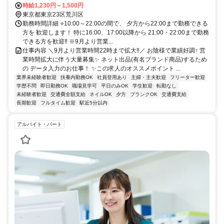
ラム）：「荒川区役所前駅」から徒歩約2〜3分 JR常磐線：「三河島
時給1,230円～1,500円
駅」から徒歩約10分 東京メトロ日比谷線：「三ノ輪駅」から徒歩約
東京都東京23区荒川区
10分 東京メトロ千代田線・京成線：「町屋駅」から徒歩約13〜15分
勤務時間詳細 ⭐10:00～22:00の間で、 夕方から22:00まで勤務できる
／バスでのアクセス⭐都営バス（草63・草64・里22系統）：「荒川区
方を 歓迎します！ 特に16:00、17:00以降から 21:00・22:00まで勤務
役所前」停留所が目の前にあります。（日暮里駅や西日暮里駅から乗
できる方を歓迎‼ ※9月より営業...
車してアクセスできます） 荒川区コミュニティバス（南千01・南千
仕事内容 ＼9月より営業時間22時まで拡大‼／ お陰様で業績好調↑ 営
02系統）：「荒川区役所」停留所が目の前にあります。
業時間拡大に伴う大量募集✨ ネット出品(有名ブランド商品)するため
の データ入力のお仕事！ ✨この求人のオススメポイント ...
業界未経験者歓迎
扶養内勤務OK
社員登用あり
主婦・主夫歓迎
フリーター歓迎
学歴不問
即日勤務OK
職場見学可
平日のみOK
学生歓迎
転勤なし
未経験者歓迎
交通費全額支給
ネイルOK
夕方
ブランクOK
交通費支給
長期歓迎
フルタイム歓迎
駅近5分以内
アルバイト・パート