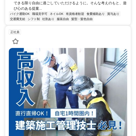
できる限り自由に過ごしていただけるように。そんな考えのもと、遊
び心のある提案...
バイク通勤OK
職場見学可
ネイルOK
有資格者歓迎
食費補助あり
賞与あり
交通費支給
シフト制
社割あり
服装自由
髪型・髪色自由
正社員