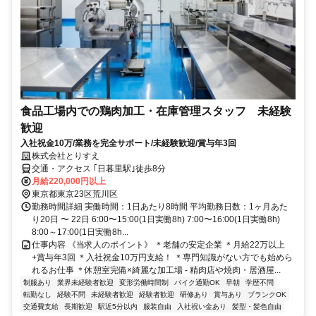
食品工場内での鶏肉加工・在庫管理スタッフ 未経験
歓迎
入社祝金10万/業務を完全サポート/未経験歓迎/賞与年3回
株式会社とりすえ
交通・アクセス ｢日暮里駅｣徒歩8分
月給220,000円以上
東京都東京23区荒川区
勤務時間詳細 実働時間：1日あたり8時間 平均勤務日数：1ヶ月あた
り20日 〜 22日 6:00〜15:00(1日実働8h) 7:00〜16:00(1日実働8h)
8:00～17:00(1日実働8h...
仕事内容 《当求人のポイント》 ＊老舗の安定企業 ＊月給22万以上
+賞与年3回 ＊入社祝金10万円支給！ ＊専門知識がない方でも始めら
れるお仕事 ＊休憩室完備×綺麗な加工場 - 精肉店や焼肉・居酒屋...
制服あり
業界未経験者歓迎
変形労働時間制
バイク通勤OK
早朝
学歴不問
転勤なし
経験不問
未経験者歓迎
経験者歓迎
研修あり
賞与あり
ブランクOK
交通費支給
長期歓迎
駅近5分以内
服装自由
入社祝い金あり
髪型・髪色自由