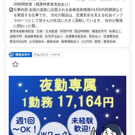
20時間程度（残業時夜食支給あり）
仕事内容 全国の道路に設置される各種道路標識やLED内照標識など
を製造する仕事です。 当社の製品は、交通安全を支える社会インフ
ラの一つとして皆さんの生活に大きく貢献しています。 自分が製造
に関わった製...
業界未経験者歓迎
主婦・主夫歓迎
学歴不問
固定時間制
職場見学可
転勤なし
経験不問
未経験者歓迎
住宅手当あり
交通費全額支給
育休あり
交通費支給
駅近5分以内
土日祝休み
服装自由
食事補助あり
ひげOK
髪型・髪色自由
アルバイト・パート