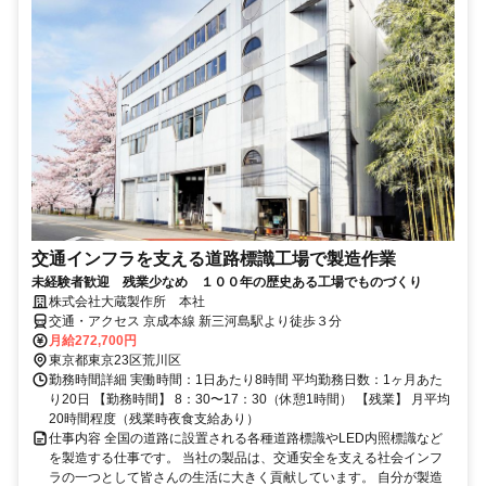
交通インフラを支える道路標識工場で製造作業
未経験者歓迎 残業少なめ １００年の歴史ある工場でものづくり
株式会社大蔵製作所 本社
交通・アクセス 京成本線 新三河島駅より徒歩３分
月給272,700円
東京都東京23区荒川区
勤務時間詳細 実働時間：1日あたり8時間 平均勤務日数：1ヶ月あた
り20日 【勤務時間】 8：30〜17：30（休憩1時間） 【残業】 月平均
20時間程度（残業時夜食支給あり）
仕事内容 全国の道路に設置される各種道路標識やLED内照標識など
を製造する仕事です。 当社の製品は、交通安全を支える社会インフ
ラの一つとして皆さんの生活に大きく貢献しています。 自分が製造