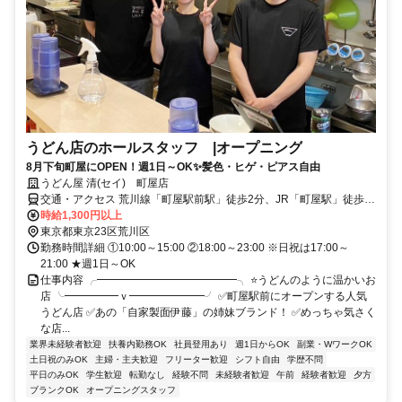
うどん店のホールスタッフ |オープニング
8月下旬町屋にOPEN！週1日～OK✨髪色・ヒゲ・ピアス自由
うどん屋 清(セイ) 町屋店
交通・アクセス 荒川線「町屋駅前駅」徒歩2分、JR「町屋駅」徒歩1
分、京成「町屋駅」徒歩3分
時給1,300円以上
東京都東京23区荒川区
勤務時間詳細 ①10:00～15:00 ②18:00～23:00 ※日祝は17:00～
21:00 ★週1日～OK
仕事内容 ╭━━━━━━━━━━━━━╮ ⭐うどんのように温かいお
店 ╰━━━━━ｖ━━━━━━━╯ ✅町屋駅前にオープンする人気
うどん店 ✅あの「自家製面伊藤」の姉妹ブランド！ ✅めっちゃ気さく
な店...
業界未経験者歓迎
扶養内勤務OK
社員登用あり
週1日からOK
副業・WワークOK
土日祝のみOK
主婦・主夫歓迎
フリーター歓迎
シフト自由
学歴不問
平日のみOK
学生歓迎
転勤なし
経験不問
未経験者歓迎
午前
経験者歓迎
夕方
ブランクOK
オープニングスタッフ