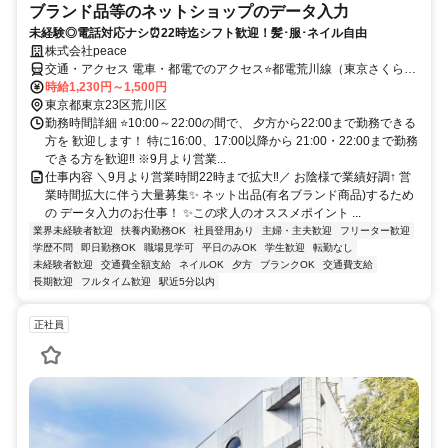
ブランド品等のネットショップのデータ入力
未経験◎電話対応ナシ⏰22時迄シフト歓迎！髪･服･ネイル自由
株式会社peace
交通・アクセス 電車・都電でのアクセス⭐都電荒川線（東京さくらト
ラム）：「荒川区役所前駅」から徒歩約2〜3分 JR常磐線：「三河島
時給1,230円～1,500円
駅」から徒歩約10分 東京メトロ日比谷線：「三ノ輪駅」から徒歩約
東京都東京23区荒川区
10分 東京メトロ千代田線・京成線：「町屋駅」から徒歩約13〜15分
勤務時間詳細 ⭐10:00～22:00の間で、 夕方から22:00まで勤務できる
／バスでのアクセス⭐都営バス（草63・草64・里22系統）：「荒川区
方を 歓迎します！ 特に16:00、17:00以降から 21:00・22:00まで勤務
役所前」停留所が目の前にあります。（日暮里駅や西日暮里駅から乗
できる方を歓迎‼ ※9月より営業...
車してアクセスできます） 荒川区コミュニティバス（南千01・南千
仕事内容 ＼9月より営業時間22時まで拡大‼／ お陰様で業績好調↑ 営
02系統）：「荒川区役所」停留所が目の前にあります。
業時間拡大に伴う大量募集✨ ネット出品(有名ブランド商品)するため
の データ入力のお仕事！ ✨この求人のオススメポイント ...
業界未経験者歓迎
扶養内勤務OK
社員登用あり
主婦・主夫歓迎
フリーター歓迎
学歴不問
即日勤務OK
職場見学可
平日のみOK
学生歓迎
転勤なし
未経験者歓迎
交通費全額支給
ネイルOK
夕方
ブランクOK
交通費支給
長期歓迎
フルタイム歓迎
駅近5分以内
正社員