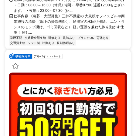
・日勤：08:00～16:30（休憩1時間） 早番07:00 遅番12:00もござい
ます。 ・夜勤：23:00～07:30（休...
仕事内容 《急募・大型募集》三井不動産の 大規模オフィスビルや商
業施設の清掃 （廊下の掃除機掛け、給湯室の水回り掃除、 エントラ
ンスのモップ掛け、ゴミ回収など） 軽い運動を兼ねた体を動かす仕
事！ 難し...
学歴不問
交通費全額支給
研修あり
賞与あり
ブランクOK
育休あり
交通費支給
シフト制
社割あり
長期休暇あり
アルバイト・パート