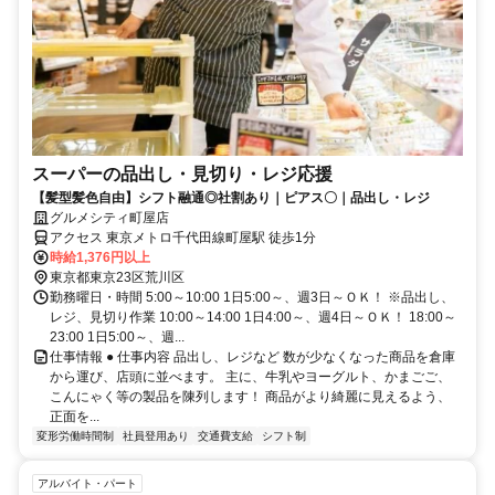
スーパーの品出し・見切り・レジ応援
【髪型髪色自由】シフト融通◎社割あり｜ピアス〇｜品出し・レジ
グルメシティ町屋店
アクセス 東京メトロ千代田線町屋駅 徒歩1分
時給1,376円以上
東京都東京23区荒川区
勤務曜日・時間 5:00～10:00 1日5:00～、週3日～ＯＫ！ ※品出し、
レジ、見切り作業 10:00～14:00 1日4:00～、週4日～ＯＫ！ 18:00～
23:00 1日5:00～、週...
仕事情報 ● 仕事内容 品出し、レジなど 数が少なくなった商品を倉庫
から運び、店頭に並べます。 主に、牛乳やヨーグルト、かまごご、
こんにゃく等の製品を陳列します！ 商品がより綺麗に見えるよう、
正面を...
変形労働時間制
社員登用あり
交通費支給
シフト制
アルバイト・パート