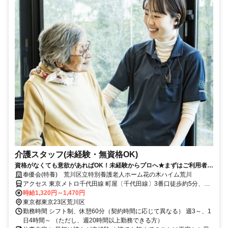
介護スタッフ(未経験・無資格OK)
資格がなくても意欲があればOK！未経験からプロへ★まずはご利用者様
のお顔とお名前を覚えるところから始めましょう【♪】
奉優会(特養) 荒川区立特別養護老人ホーム花の木ハイム荒川
アクセス 東京メトロ千代田線 町屋〔千代田線〕3番口徒歩約5分、京
成本線 新三河島徒歩約5分、都電荒川線 町屋二丁目徒歩約6分
時給1,320円～1,470円
東京都東京23区荒川区
勤務時間 シフト制、休憩60分（契約時間に応じて異なる） 週3～、1
日4時間～ （ただし、週20時間以上勤務できる方）