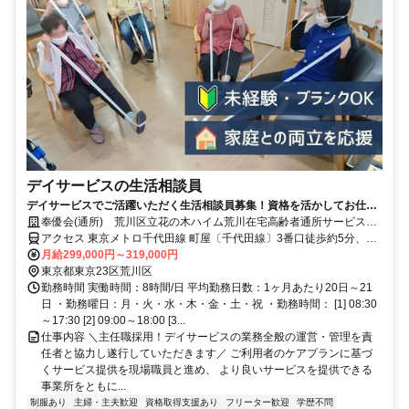
デイサービスの生活相談員
デイサービスでご活躍いただく生活相談員募集！資格を活かしてお仕事
しませんか★
奉優会(通所) 荒川区立花の木ハイム荒川在宅高齢者通所サービスセ
ンター
アクセス 東京メトロ千代田線 町屋〔千代田線〕3番口徒歩約5分、京
成本線 新三河島徒歩約5分、都電荒川線 町屋二丁目徒歩約6分
月給299,000円～319,000円
東京都東京23区荒川区
勤務時間 実働時間：8時間/日 平均勤務日数：1ヶ月あたり20日～21
日 ・勤務曜日：月・火・水・木・金・土・祝 ・勤務時間： [1] 08:30
～17:30 [2] 09:00～18:00 [3...
仕事内容 ＼主任職採用！デイサービスの業務全般の運営・管理を責
任者と協力し遂行していただきます／ ご利用者のケアプランに基づ
くサービス提供を現場職員と進め、 より良いサービスを提供できる
事業所をともに...
制服あり
主婦・主夫歓迎
資格取得支援あり
フリーター歓迎
学歴不問