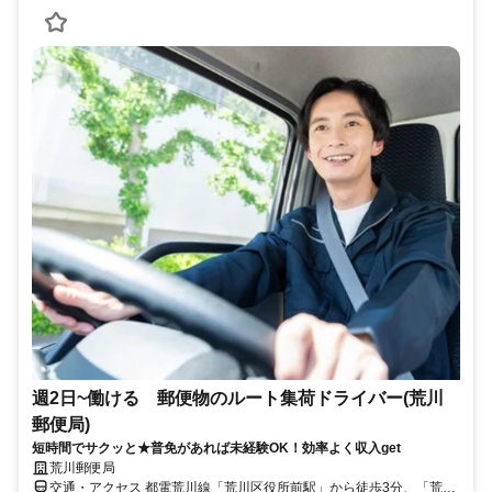
週2日~働ける 郵便物のルート集荷ドライバー(荒川
郵便局)
短時間でサクッと★普免があれば未経験OK！効率よく収入get
荒川郵便局
交通・アクセス 都電荒川線「荒川区役所前駅」から徒歩3分、「荒川