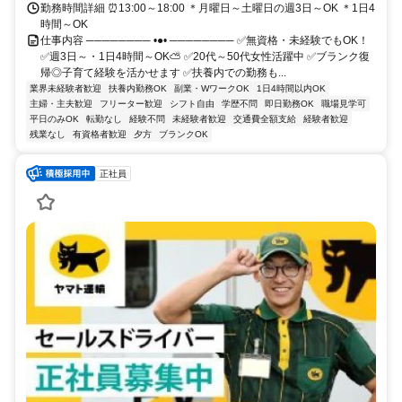
勤務時間詳細 ⏰13:00～18:00 ＊月曜日～土曜日の週3日～OK ＊1日4
時間～OK
仕事内容 ──────── •●• ──────── ✅無資格・未経験でもOK！
✅週3日～・1日4時間～OK⛅ ✅20代～50代女性活躍中 ✅ブランク復
帰◎子育て経験を活かせます ✅扶養内での勤務も...
業界未経験者歓迎
扶養内勤務OK
副業・WワークOK
1日4時間以内OK
主婦・主夫歓迎
フリーター歓迎
シフト自由
学歴不問
即日勤務OK
職場見学可
平日のみOK
転勤なし
経験不問
未経験者歓迎
交通費全額支給
経験者歓迎
残業なし
有資格者歓迎
夕方
ブランクOK
正社員