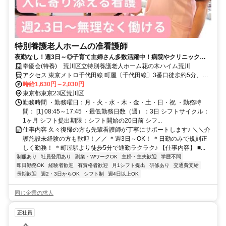
特別養護老人ホームの准看護師
夜勤なし！週3日～◎子育て主婦さん多数活躍中！病院やクリニックの
経験も活かせます。ブランクOK
奉優会(特養) 荒川区立特別養護老人ホーム花の木ハイム荒川
アクセス 東京メトロ千代田線 町屋〔千代田線〕3番口徒歩約5分、京
成本線 新三河島徒歩約5分、都電荒川線 町屋二丁目徒歩約6分
時給1,630円～2,030円
東京都東京23区荒川区
勤務時間 ・勤務曜日：月・火・水・木・金・土・日・祝 ・勤務時
間： [1] 08:45～17:45 ・最低勤務日数（週）：3日 シフトサイクル：
1ヶ月 シフト提出期限：シフト開始の20日前 シフ...
仕事内容 久々復帰の方も先輩看護師が丁寧にサポートします♪ ＼＼介
護施設未経験の方も歓迎！／／ ＊週3日～OK！ ＊日勤のみで規則正
しく勤務！ ＊町屋駅より徒歩5分で通勤ラクラク♪ 【仕事内容】 ■...
制服あり
社員登用あり
副業・WワークOK
主婦・主夫歓迎
学歴不問
即日勤務OK
経験者歓迎
有資格者歓迎
月1シフト提出
研修あり
交通費支給
長期歓迎
週2・3日からOK
シフト制
週4日以上OK
同じ企業の求人
正社員