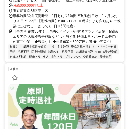
交通・アクセス 「西日暮里駅」「新三河島駅」徒歩4分／直行直帰
OK！(現場による)
月給300,000円以上
東京都東京23区荒川区
勤務時間詳細 実働時間：1日あたり8時間 平均勤務日数：1ヶ月あた
り20日 〜 23日 【勤務時間】8:00～17:30 ※現場により変動あり ※残
業はほぼなし （あっても1日1時間程度）
仕事内容 創業30年！世界的なイベントや 有名ブランド店舗・超高級
エリアの 大規模複合施設なども担当する 軽鉄工事・ボード工事特化
の専門企業！ ◆残業なし ◆年収600～800万円も可 ◆中卒OK！...
制服あり
業界未経験者歓迎
主婦・主夫歓迎
資格取得支援あり
フリーター歓迎
早朝
学歴不問
固定時間制
転勤なし
経験不問
未経験者歓迎
午前
経験者歓迎
有資格者歓迎
研修あり
夕方
賞与あり
ブランクOK
交通費支給
長期歓迎
正社員