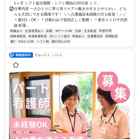
1ヶ月 シフト提出期限：シフト開始の20日前 シフ...
仕事内容 一人ひとりに寄り添うケア☆働きやすさとやりがい、どち
らも大切にできる職場です！ ＼＼介護施設未経験の方も歓迎！／／
＊週3日～OK！ ＊日勤のみで規則正しく勤務！ ＊東京メトロ千代田
線 町屋...
制服あり
社員登用あり
副業・WワークOK
主婦・主夫歓迎
学歴不問
経験者歓迎
有資格者歓迎
月1シフト提出
研修あり
交通費支給
長期歓迎
週2・3日からOK
シフト制
週4日以上OK
アルバイト・パート