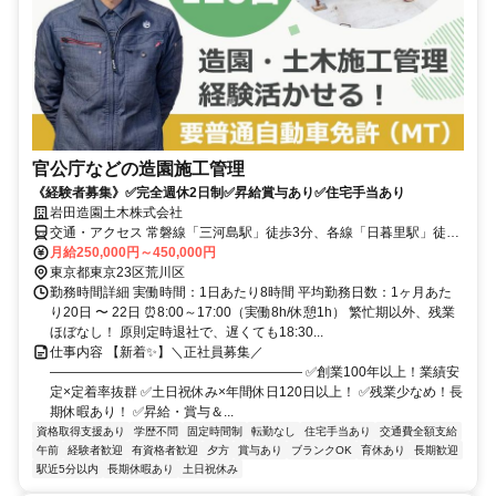
官公庁などの造園施工管理
《経験者募集》✅完全週休2日制✅昇給賞与あり✅住宅手当あり
岩田造園土木株式会社
交通・アクセス 常磐線「三河島駅」徒歩3分、各線「日暮里駅」徒歩
10分
月給250,000円～450,000円
東京都東京23区荒川区
勤務時間詳細 実働時間：1日あたり8時間 平均勤務日数：1ヶ月あた
り20日 〜 22日 ⏰8:00～17:00（実働8h/休憩1h） 繁忙期以外、残業
ほぼなし！ 原則定時退社で、遅くても18:30...
仕事内容 【新着✨】＼正社員募集／
――――――――――――――――――― ✅創業100年以上！業績安
定×定着率抜群 ✅土日祝休み×年間休日120日以上！ ✅残業少なめ！長
期休暇あり！ ✅昇給・賞与＆...
資格取得支援あり
学歴不問
固定時間制
転勤なし
住宅手当あり
交通費全額支給
午前
経験者歓迎
有資格者歓迎
夕方
賞与あり
ブランクOK
育休あり
長期歓迎
駅近5分以内
長期休暇あり
土日祝休み