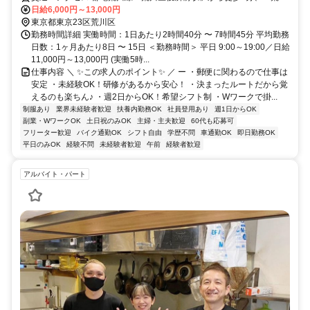
一中前駅」から徒歩7分
日給6,000円～13,000円
東京都東京23区荒川区
勤務時間詳細 実働時間：1日あたり2時間40分 〜 7時間45分 平均勤務
日数：1ヶ月あたり8日 〜 15日 ＜勤務時間＞ 平日 9:00～19:00／日給
11,000円～13,000円 (実働5時...
仕事内容 ＼ ✨この求人のポイント✨ ／ ー ・郵便に関わるので仕事は
安定 ・未経験OK！研修があるから安心！ ・決まったルートだから覚
えるのも楽ちん♪ ・週2日からOK！希望シフト制 ・Wワークで掛...
制服あり
業界未経験者歓迎
扶養内勤務OK
社員登用あり
週1日からOK
副業・WワークOK
土日祝のみOK
主婦・主夫歓迎
60代も応募可
フリーター歓迎
バイク通勤OK
シフト自由
学歴不問
車通勤OK
即日勤務OK
平日のみOK
経験不問
未経験者歓迎
午前
経験者歓迎
アルバイト・パート