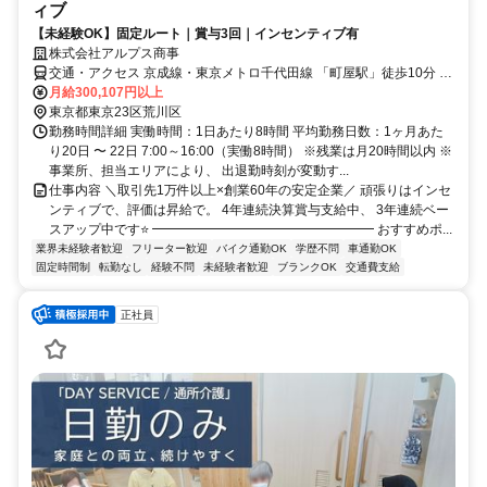
ィブ
【未経験OK】固定ルート｜賞与3回｜インセンティブ有
株式会社アルプス商事
交通・アクセス 京成線・東京メトロ千代田線 「町屋駅」徒歩10分 東
京さくらトラム(都電荒川線)「荒川二丁目駅」徒歩5分
月給300,107円以上
東京都東京23区荒川区
勤務時間詳細 実働時間：1日あたり8時間 平均勤務日数：1ヶ月あた
り20日 〜 22日 7:00～16:00（実働8時間） ※残業は月20時間以内 ※
事業所、担当エリアにより、 出退勤時刻が変動す...
仕事内容 ＼取引先1万件以上×創業60年の安定企業／ 頑張りはインセ
ンティブで、評価は昇給で。 4年連続決算賞与支給中、 3年連続ベー
スアップ中です⭐ ━━━━━━━━━━━━━━━━━ おすすめポ...
業界未経験者歓迎
フリーター歓迎
バイク通勤OK
学歴不問
車通勤OK
固定時間制
転勤なし
経験不問
未経験者歓迎
ブランクOK
交通費支給
正社員