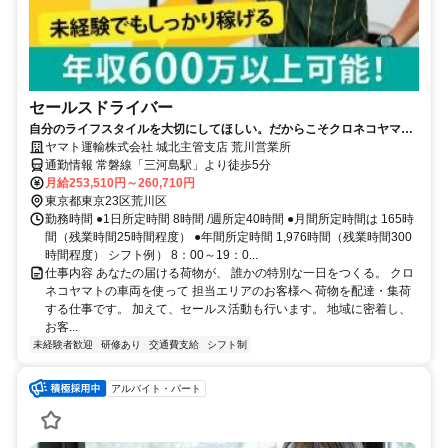
セールスドライバー
自分のライフスタイルを大切にしてほしい。だからこそクロネコヤマト
は収入も休日も充実
ヤマト運輸株式会社 城北主管支店 荒川営業所
通勤情報 常磐線「三河島駅」より徒歩5分
月給253,510円～260,710円
東京都東京23区荒川区
勤務時間 ●1日所定時間 8時間 /週所定40時間 ●月間所定時間は 165時
間（残業時間25時間程度） ●年間所定時間 1,976時間（残業時間300
時間程度） シフト例） 8：00～19：0...
仕事内容 あなたの届ける荷物が、 誰かの特別な一日をつくる。 クロ
ネコヤマトの車両を使って 担当エリアのお客様へ 荷物を配達・集荷
する仕事です。 加えて、セールス活動も行います。 地域に密着し、
お客...
未経験者歓迎
研修あり
交通費支給
シフト制
アルバイト・パート