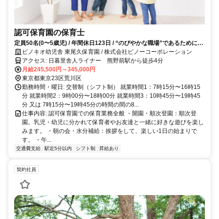
認可保育園の保育士
定員50名(0〜5歳児) / 年間休日123日 / “のびやかな職場”であるために長
く安定的に働ける制度と環境を整えています
ピノキオ幼児舎 東尾久保育園 / 株式会社ピノーコーポレーション
アクセス: 日暮里舎人ライナー 熊野前駅から徒歩4分
月給245,500円～345,000円
東京都東京23区荒川区
勤務時間・曜日: 交替制（シフト制） 就業時間1：7時15分〜16時15
分 就業時間2：9時00分〜18時00分 就業時間3：10時45分〜19時45
分 又は 7時15分〜19時45分の時間の間の8...
仕事内容: 認可保育園での保育業務全般 ・開園・順次登園：順次登
園。乳児・幼児に分かれて保育者やお友達と一緒に好きな遊びを楽し
みます。 ・朝の会・水分補給：挨拶をして、楽しい1日の始まりで
す。 ・午...
交通費支給
駅近5分以内
シフト制
昇給あり
契約社員