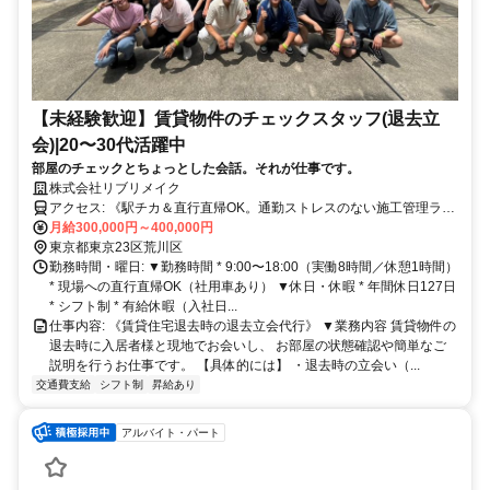
【未経験歓迎】賃貸物件のチェックスタッフ(退去立
会)|20〜30代活躍中
部屋のチェックとちょっとした会話。それが仕事です。
株式会社リブリメイク
アクセス: 《駅チカ＆直行直帰OK。通勤ストレスのない施工管理ライ
フを。》⁡ * 東京メトロ千代田線/京成本線「町屋駅」から900m * 都電
月給300,000円～400,000円
荒川線「東尾久三丁目駅」徒歩30秒 * 現場への直行直帰OK（社用車
東京都東京23区荒川区
あり） * 自転車通勤可（駐輪場完備） * 駅から徒歩圏内で通勤便利
勤務時間・曜日: ▼勤務時間 * 9:00〜18:00（実働8時間／休憩1時間）
* 現場への直行直帰OK（社用車あり） ▼休日・休暇 * 年間休日127日
* シフト制 * 有給休暇（入社日...
仕事内容: 《賃貸住宅退去時の退去立会代行》 ▼業務内容 賃貸物件の
退去時に入居者様と現地でお会いし、 お部屋の状態確認や簡単なご
説明を行うお仕事です。 【具体的には】 ・退去時の立会い（...
交通費支給
シフト制
昇給あり
アルバイト・パート