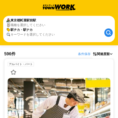
東京都
町屋駅前駅
職種を選択してください
駅チカ・駅ナカ
キーワードを選択してください
596件
条件保存
関連度順
アルバイト・パート