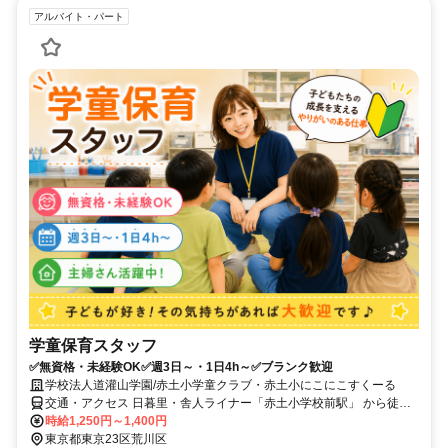
アルバイト・パート
学童保育スタッフ
✅無資格・未経験OK✅週3日～・1日4h～✅ブランク歓迎
学校法人道灌山学園/赤土小学童クラブ・赤土小にこにこすくーる
交通・アクセス 日暮里・舎人ライナー「赤土小学校前駅」 から徒歩2
分
時給1,250円～1,400円
東京都東京23区荒川区