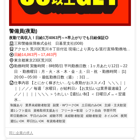
警備員(夜勤)
夜勤で高収入！日給1万4063円～×早上がりでも日給保証◎
三和警備保障株式会社 日暮里支社(008)
アクセス 荒川区荒川８丁目付近 現場により異なる/直行直帰/勤務地相
談可 ■電話面接■来社不要■即日勤務
日給14,063円～17,463円
東京都東京23区荒川区
勤務時間 実働時間：8時間/日 平均勤務日数：1ヶ月あたり12日～22
日 ・勤務曜日：月・火・水・木・金・土・日・祝 ・勤務時間： [1]
20:00～05:00 ・最低勤務日数（週）：3日 ...
仕事内容 【とにかく稼ぎたい…なら夜勤がおススメ♪】 ＼＼＼｜｜
｜｜／／／ 毎週「水曜日」が給料日♪ 【お支払いは業界最速級】 ／
／／｜｜ ｜｜＼＼＼ ＞うれしい【週払い制】＜ 日曜日〆→＜翌週
水...
制服あり
業界未経験者歓迎
副業・WワークOK
土日祝のみOK
主婦・主夫歓迎
週1シフト提出
資格取得支援あり
フリーター歓迎
シフト自由
学歴不問
即日勤務OK
平日のみOK
経験不問
未経験者歓迎
経験者歓迎
ネイルOK
夜間
週払いOK
即日払いOK
有資格者歓迎
同じ企業の求人