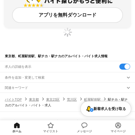
アプリを無料ダウンロード
東京都、町屋駅前駅、駅チカ・駅ナカのアルバイト・バイト求人情報
求人の詳細を表示
条件を追加・変更して検索
市区町村を追加・変更
関連キーワード
完全在宅ワーク 全国
シール貼り 在宅
現在地周辺
ガチャガチャ
犬カフェ
東京都
駅を追加・変更
バイトTOP
東京都
東京23区
荒川区
町屋駅前駅
駅チカ・駅ナ
東京都
すべて
カのアルバイト・バイト・求人
東京23区
すべて
職種を追加・変更
新着求人を受け取る
JR東海道本線(東京～熱海)
千代田区
中央区
港区
新宿区
文京区
台東区
墨田区
江東区
品川区
目黒区
大田区
東京駅
新橋駅
品川駅
飲食・フードサービス
世田谷区
渋谷区
中野区
杉並区
豊島区
北区
荒川区
板橋区
練馬区
足立区
葛飾区
特徴を追加・変更
飲食・フードサービス
江戸川区
すべて
ヘルプ・お問い合わせ
サイトマップ
利用規約・プライバシーポリシー
JR山手線
ホールスタッフ
キッチンスタッフ
皿洗い・洗い場
精肉・鮮魚加工
給食調理
人気
[企業]求人広告の掲載相談
大崎駅
五反田駅
目黒駅
恵比寿駅
渋谷駅
原宿駅
代々木駅
新宿駅
新大久保駅
八王子市
立川市
武蔵野市
三鷹市
青梅市
府中市
昭島市
調布市
町田市
小金井市
雇用形態を追加・変更
パン屋（ベーカリー）
フードカウンター販売員
バー（BAR）・バーテンダー
日払いOK
高校生歓迎
学生歓迎
深夜の仕事
髪型・髪色自由
ひげOK
ネイルOK
ホーム
マイリスト
メッセージ
マイページ
高田馬場駅
目白駅
池袋駅
大塚駅
巣鴨駅
駒込駅
田端駅
西日暮里駅
日暮里駅
鶯谷駅
小平市
日野市
東村山市
国分寺市
国立市
福生市
狛江市
東大和市
清瀬市