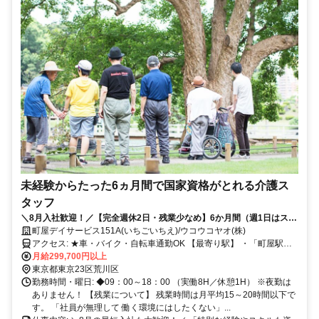
未経験からたった6ヵ月間で国家資格がとれる介護ス
タッフ
＼8月入社歓迎！／【完全週休2日・残業少なめ】6か月間（週1日はスク
ール受講）で、お給料をもらいながら会社負担で「介護職員初任者研
町屋デイサービス151A(いちごいちえ)/ウコウコヤオ(株)
修」を取得できちゃいます！
アクセス: ★車・バイク・自転車通勤OK 【最寄り駅】 ・「町屋駅前
駅」より徒歩12分 ・「荒川七丁目駅」より徒歩12分 ・「町屋駅」よ
月給299,700円以上
り自転車5分 ・「千住大橋駅」より自転車10分 ・「北千住駅」より
東京都東京23区荒川区
自転車12分 【本社（2次面接場所）】 ・「入谷駅」より徒歩3分 ・
勤務時間・曜日: ◆09：00～18：00 （実働8H／休憩1H） ※夜勤は
「鶯谷駅」より徒歩9分 ・「上野駅」より徒歩11分
ありません！ 【残業について】 残業時間は月平均15～20時間以下で
す。 「社員が無理して 働く環境にはしたくない」...