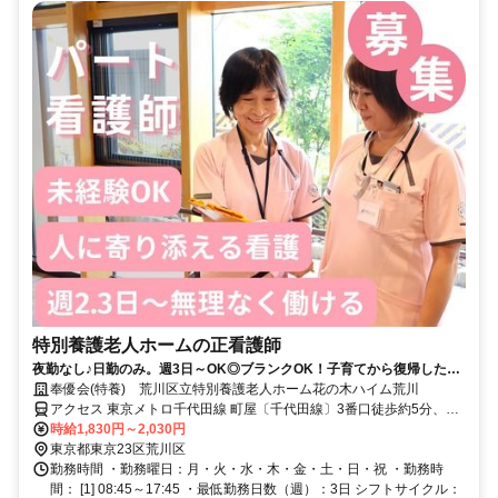
特別養護老人ホームの正看護師
夜勤なし♪日勤のみ。週3日～OK◎ブランクOK！子育てから復帰したス
タッフも多数活躍中！
奉優会(特養) 荒川区立特別養護老人ホーム花の木ハイム荒川
アクセス 東京メトロ千代田線 町屋〔千代田線〕3番口徒歩約5分、京
成本線 新三河島徒歩約5分、都電荒川線 町屋二丁目徒歩約6分
時給1,830円～2,030円
東京都東京23区荒川区
勤務時間 ・勤務曜日：月・火・水・木・金・土・日・祝 ・勤務時
間： [1] 08:45～17:45 ・最低勤務日数（週）：3日 シフトサイクル：