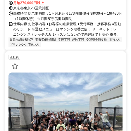
月給270,000円以上
東京都東京23区荒川区
勤務時間 総労働時間：1ヶ月あたり173時間48分 9時30分～19時30分
（1時間休憩） ※月間変形労働時間制
仕事内容 お仕事内容 ●お客様の健康管理 ●受付事務・接客事務 ●運動
のサポート ※運動メニューはマシンを順番に使う サーキットトレー
ニングとストレッチのみ レッスンはないので未経験でも安心 ※各...
業界未経験者歓迎
変形労働時間制
学歴不問
経験不問
交通費全額支給
賞与あり
ブランクOK
育休あり
正社員