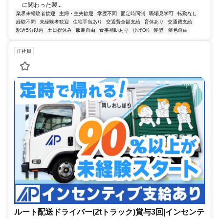
に関わった製...
業界未経験者歓迎
主婦・主夫歓迎
学歴不問
固定時間制
職場見学可
転勤なし
経験不問
未経験者歓迎
住宅手当あり
交通費全額支給
育休あり
交通費支給
駅近5分以内
土日祝休み
服装自由
食事補助あり
ひげOK
髪型・髪色自由
正社員
ルート配送ドライバー(2tトラック)賞与3回|インセンテ