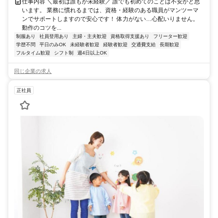
仕事内容 ＼最初は誰もが未経験／ 誰でも初めてのことは不安かと思
います。 業務に慣れるまでは、資格・経験のある職員がマンツーマ
ンでサポートしますので安心です！ 体力がない…心配いりません。
動作のコツを...
制服あり
社員登用あり
主婦・主夫歓迎
資格取得支援あり
フリーター歓迎
学歴不問
平日のみOK
未経験者歓迎
経験者歓迎
交通費支給
長期歓迎
フルタイム歓迎
シフト制
週4日以上OK
同じ企業の求人
正社員