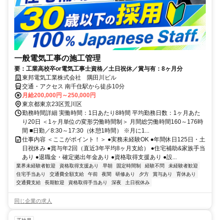
一般電気工事の施工管理
要：工業高校卒or電気工事士資格／土日祝休／賞与有：8ヶ月分
東邦電気工業株式会社 隅田川ビル
交通・アクセス 南千住駅から徒歩10分
月給200,000円～250,000円
東京都東京23区荒川区
勤務時間詳細 実働時間：1日あたり8時間 平均勤務日数：1ヶ月あた
り20日 ＜1ヶ月単位の変形労働時間制＞ 月間総労働時間160～176時
間 ■日勤／8:30～17:30（休憩1時間） ※月に1...
仕事内容 ＜ここがポイント！＞ ●実務未経験OK ●年間休日125日・土
日祝休み ●賞与年2回（直近3年平均8ヶ月支給） ●住宅補助&家族手当
あり ●退職金・確定拠出年金あり ●資格取得支援あり ●設...
業界未経験者歓迎
資格取得支援あり
早朝
固定時間制
経験不問
未経験者歓迎
住宅手当あり
交通費全額支給
午前
夜間
研修あり
夕方
賞与あり
育休あり
交通費支給
長期歓迎
資格取得手当あり
深夜
土日祝休み
同じ企業の求人