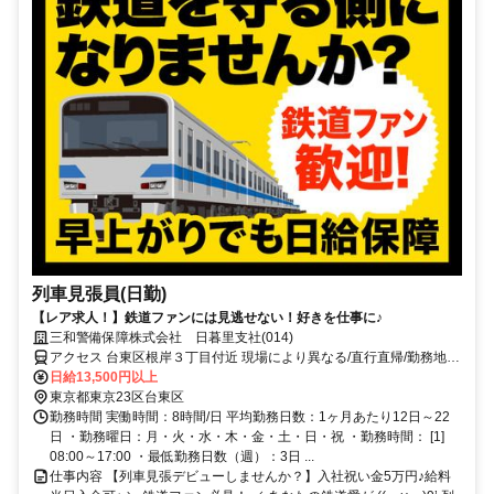
列車見張員(日勤)
【レア求人！】鉄道ファンには見逃せない！好きを仕事に♪
三和警備保障株式会社 日暮里支社(014)
アクセス 台東区根岸３丁目付近 現場により異なる/直行直帰/勤務地相
談可 ■電話面接■来社不要■即日勤務
日給13,500円以上
東京都東京23区台東区
勤務時間 実働時間：8時間/日 平均勤務日数：1ヶ月あたり12日～22
日 ・勤務曜日：月・火・水・木・金・土・日・祝 ・勤務時間： [1]
08:00～17:00 ・最低勤務日数（週）：3日 ...
仕事内容 【列車見張デビューしませんか？】入社祝い金5万円♪給料