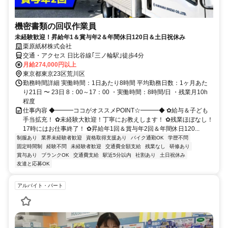
機密書類の回収作業員
未経験歓迎！昇給年1＆賞与年2＆年間休日120日＆土日祝休み
栗原紙材株式会社
交通・アクセス 日比谷線｢三ノ輪駅｣徒歩4分
月給274,000円以上
東京都東京23区荒川区
勤務時間詳細 実働時間：1日あたり8時間 平均勤務日数：1ヶ月あた
り21日 〜 23日 8：00～17：00 ・実働時間：8時間/日 ・残業月10h
程度
仕事内容 ◆━━━ココがオススメPOINT☆━━━◆ ✿給与＆子ども
手当拡充！ ✿未経験大歓迎！丁寧にお教えします！ ✿残業ほぼなし！
17時にはお仕事終了！ ✿昇給年1回＆賞与年2回＆年間休日120...
制服あり
業界未経験者歓迎
資格取得支援あり
バイク通勤OK
学歴不問
固定時間制
経験不問
未経験者歓迎
交通費全額支給
残業なし
研修あり
賞与あり
ブランクOK
交通費支給
駅近5分以内
社割あり
土日祝休み
友達と応募OK
アルバイト・パート