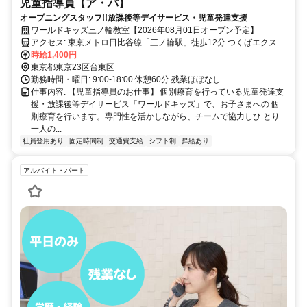
児童指導員【ア・パ】
オープニングスタッフ!!放課後等デイサービス・児童発達支援
ワールドキッズ三ノ輪教室【2026年08月01日オープン予定】
アクセス: 東京メトロ日比谷線「三ノ輪駅」徒歩12分 つくばエクスプ
レス「南千住駅」徒歩15分 東京メトロ日比谷線「南千住駅」徒歩16
時給1,400円
分
東京都東京23区台東区
勤務時間・曜日: 9:00-18:00 休憩60分 残業ほぼなし
仕事内容: 【児童指導員のお仕事】 個別療育を行っている児童発達支
援・放課後等デイサービス「ワールドキッズ」で、お子さまへの 個
別療育を行います。専門性を活かしながら、チームで協力しひ とり
一人の...
社員登用あり
固定時間制
交通費支給
シフト制
昇給あり
アルバイト・パート