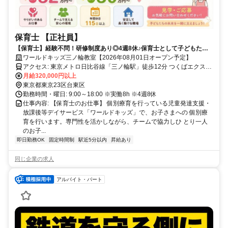
保育士 【正社員】
【保育士】経験不問！研修制度あり◎4週8休♪保育士として子どもたち
の個別療育に携わりませんか？
ワールドキッズ三ノ輪教室【2026年08月01日オープン予定】
アクセス: 東京メトロ日比谷線「三ノ輪駅」徒歩12分 つくばエクスプ
レス「南千住駅」徒歩15分 東京メトロ日比谷線「南千住駅」徒歩16
月給320,000円以上
分
東京都東京23区台東区
勤務時間・曜日: 9:00～18:00 ※実働8h ※4週8休
仕事内容: 【保育士のお仕事】 個別療育を行っている児童発達支援・
放課後等デイサービス「ワールドキッズ」で、お子さまへの 個別療
育を行います。専門性を活かしながら、チームで協力しひ とり一人
のお子...
即日勤務OK
固定時間制
駅近5分以内
昇給あり
同じ企業の求人
アルバイト・パート