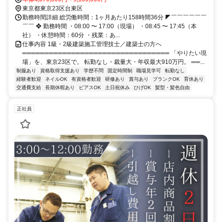
の駅からの距離】JR各線・東京メトロ「上野駅」より約1.7km／JR
東京都東京23区台東区
各線・京成本線「日暮里駅」より約1.8km／東武スカイツリーライ
勤務時間詳細 総労働時間：1ヶ月あたり158時間36分 ◤￣￣￣￣￣￣
ン・東京メトロ「浅草駅」より約2.1km【➤周辺区役所からの距離】
￣￣ ❖ 勤務時間 ・08:00 〜 17:00（現場） ・08:45 〜 17:45（本
台東区役所より約1.7km／荒川区役所より約1.7km
社） ・休憩時間：60分 ・残業：あ...
仕事内容 1級・2級建築施工管理技士／建築士の方へ
═════════════════════════════════ 「やりたい現
場」を、東京23区で。 転勤なし・裁量大・年収最大910万円。 ══...
制服あり
資格取得支援あり
学歴不問
固定時間制
職場見学可
転勤なし
経験者歓迎
ネイルOK
有資格者歓迎
研修あり
賞与あり
ブランクOK
育休あり
交通費支給
長期休暇あり
ピアスOK
土日祝休み
ひげOK
髪型・髪色自由
正社員