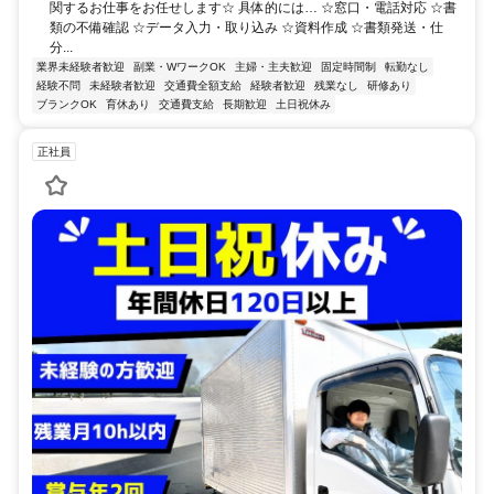
関するお仕事をお任せします☆ 具体的には… ☆窓口・電話対応 ☆書
類の不備確認 ☆データ入力・取り込み ☆資料作成 ☆書類発送・仕
分...
業界未経験者歓迎
副業・WワークOK
主婦・主夫歓迎
固定時間制
転勤なし
経験不問
未経験者歓迎
交通費全額支給
経験者歓迎
残業なし
研修あり
ブランクOK
育休あり
交通費支給
長期歓迎
土日祝休み
正社員