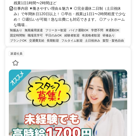
残業1日1時間〜2時間ほど
仕事内容 ▼働きやすい理由＆魅力▼ ◎完全週休二日制（土日祝休
み）で年間休日120日以上！ ◎早出・残業は1日1〜2時間程度で少な
め！ ◎週払いが可能！急な出費にも対応できます。 ◎アットホーム
な職場...
制服あり
無期雇用派遣
フリーター歓迎
バイク通勤OK
学歴不問
車通勤OK
固定時間制
職場見学可
平日のみOK
経験者歓迎
有資格者歓迎
研修あり
ブランクOK
交通費支給
長期歓迎
フルタイム歓迎
土日祝休み
髪型・髪色自由
派遣社員