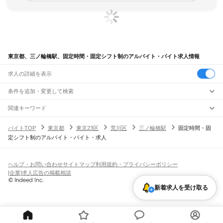
東京都、三ノ輪橋駅、固定時間・固定シフト制のアルバイト・バイト求人情報
求人の詳細を表示
条件を追加・変更して検索
市区町村を追加・変更
関連キーワード
完全在宅ワーク 全国
シール貼り 在宅
現在地周辺
ガチャガチャ
犬カフェ
東京都
駅を追加・変更
バイトTOP
東京都
東京23区
荒川区
三ノ輪橋駅
固定時間・固
東京都
すべて
定シフト制のアルバイト・バイト・求人
東京23区
すべて
職種を追加・変更
JR東海道本線(東京～熱海)
千代田区
中央区
港区
新宿区
文京区
台東区
墨田区
江東区
品川区
目黒区
大田区
東京駅
新橋駅
品川駅
飲食・フードサービス
世田谷区
渋谷区
中野区
杉並区
豊島区
北区
荒川区
板橋区
練馬区
足立区
葛飾区
特徴を追加・変更
飲食・フードサービス
江戸川区
すべて
ヘルプ・お問い合わせ
サイトマップ
利用規約・プライバシーポリシー
JR山手線
ホールスタッフ
キッチンスタッフ
皿洗い・洗い場
精肉・鮮魚加工
給食調理
人気
[企業]求人広告の掲載相談
大崎駅
五反田駅
目黒駅
恵比寿駅
渋谷駅
原宿駅
代々木駅
新宿駅
新大久保駅
八王子市
立川市
武蔵野市
三鷹市
青梅市
府中市
昭島市
調布市
町田市
小金井市
雇用形態を追加・変更
パン屋（ベーカリー）
フードカウンター販売員
バー（BAR）・バーテンダー
日払いOK
高校生歓迎
学生歓迎
深夜の仕事
髪型・髪色自由
ひげOK
ネイルOK
高田馬場駅
目白駅
池袋駅
大塚駅
巣鴨駅
駒込駅
田端駅
西日暮里駅
日暮里駅
鶯谷駅
小平市
日野市
東村山市
国分寺市
国立市
福生市
狛江市
東大和市
清瀬市
飲食店補助（開店・閉店準備）
飲食店（店長・マネージャー）
新着求人を受け取る
ピアスOK
アルバイト・パート
履歴書不要
オープニングスタッフ
留学生・外国人活躍中
上野駅
御徒町駅
秋葉原駅
神田駅
東京駅
有楽町駅
新橋駅
浜松町駅
田町駅
東久留米市
武蔵村山市
多摩市
稲城市
羽村市
あきる野市
西東京市
大島町
利島村
都道府県を変更
営業・販売
勤務期間
正社員
高輪ゲートウェイ駅
品川駅
新島村
神津島村
三宅村
御蔵島村
八丈町
青ヶ島村
小笠原村
西多摩郡
営業・販売
すべて
短期
契約社員
単発・1日OK
長期
期間限定（春夏冬休み等）
JR南武線
営業
テレフォンアポインター（テレアポ）
ルートセールス
コンビニ
シフト
派遣社員
矢野口駅
稲城長沼駅
南多摩駅
府中本町駅
分倍河原駅
西府駅
谷保駅
矢川駅
西国立駅
フードカウンター販売員
アパレル
家電量販店・携帯販売（携帯ショップ）
土日祝のみOK
業務委託
平日のみOK
週1日からOK
週2・3日からOK
週4日以上OK