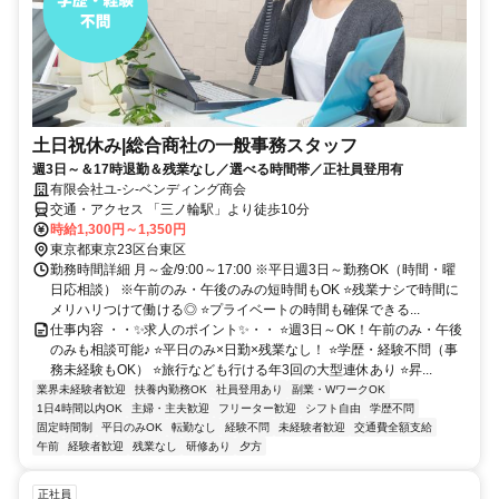
土日祝休み|総合商社の一般事務スタッフ
週3日～＆17時退勤＆残業なし／選べる時間帯／正社員登用有
有限会社ユ-シ-ベンディング商会
交通・アクセス 「三ノ輪駅」より徒歩10分
時給1,300円～1,350円
東京都東京23区台東区
勤務時間詳細 月～金/9:00～17:00 ※平日週3日～勤務OK（時間・曜
日応相談） ※午前のみ・午後のみの短時間もOK ⭐残業ナシで時間に
メリハリつけて働ける◎ ⭐プライベートの時間も確保できる...
仕事内容 ・・✨求人のポイント✨・・ ⭐週3日～OK！午前のみ・午後
のみも相談可能♪ ⭐平日のみ×日勤×残業なし！ ⭐学歴・経験不問（事
務未経験もOK） ⭐旅行なども行ける年3回の大型連休あり ⭐昇...
業界未経験者歓迎
扶養内勤務OK
社員登用あり
副業・WワークOK
1日4時間以内OK
主婦・主夫歓迎
フリーター歓迎
シフト自由
学歴不問
固定時間制
平日のみOK
転勤なし
経験不問
未経験者歓迎
交通費全額支給
午前
経験者歓迎
残業なし
研修あり
夕方
正社員