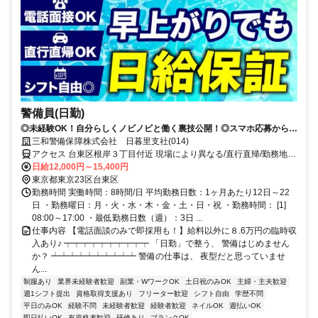
警備員(日勤)
◎未経験OK！自分らしくノビノビと働く裏技公開！◎スマホ応募から電
話面接で最短15分で内定！
三和警備保障株式会社 日暮里支社(014)
アクセス 台東区根岸３丁目付近 現場により異なる/直行直帰/勤務地相
談可 ■電話面接■来社不要■即日勤務
日給12,000円～15,400円
東京都東京23区台東区
勤務時間 実働時間：8時間/日 平均勤務日数：1ヶ月あたり12日～22
日 ・勤務曜日：月・火・水・木・金・土・日・祝 ・勤務時間： [1]
08:00～17:00 ・最低勤務日数（週）：3日 ...
仕事内容 【電話面談のみで即採用も！】給料以外に８.6万円の臨時収
入あり♪ ┯┯┯┯┯┯┯┯┯┯ 「日勤」で整う、 警備はじめません
か？ ┷┷┷┷┷┷┷┷┷┷ 警備の仕事は、 夜型だと思っていませ
ん...
制服あり
業界未経験者歓迎
副業・WワークOK
土日祝のみOK
主婦・主夫歓迎
週1シフト提出
資格取得支援あり
フリーター歓迎
シフト自由
学歴不問
平日のみOK
経験不問
未経験者歓迎
経験者歓迎
ネイルOK
週払いOK
即日払いOK
有資格者歓迎
研修あり
ブランクOK