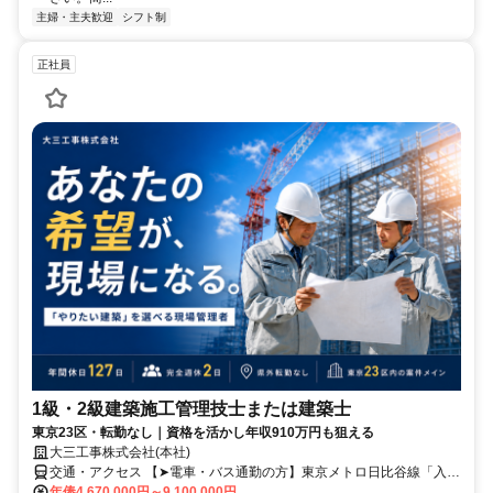
主婦・主夫歓迎
シフト制
正社員
1級・2級建築施工管理技士または建築士
東京23区・転勤なし｜資格を活かし年収910万円も狙える
大三工事株式会社(本社)
交通・アクセス 【➤電車・バス通勤の方】東京メトロ日比谷線「入谷
駅」より徒歩約8分／「下谷警察署前」バス停より徒歩約1分【➤周辺
年俸4,670,000円～9,100,000円