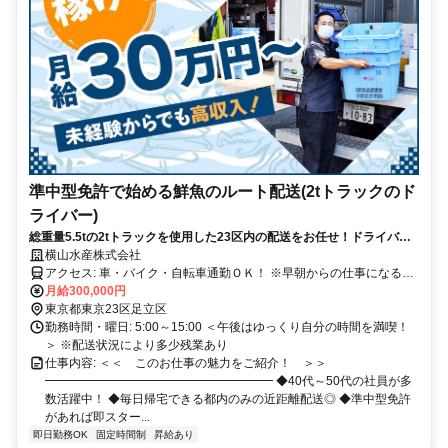
準中型免許で始める鮮魚のルート配送(2tトラックのド
ライバー)
総重量5.5tの2tトラックを使用した23区内の配送をお任せ！ドライバー
経験者の40代～50代が多数活躍中！1日10～15件なので無理なく働けま
横山水産株式会社
す◎
アクセス: 車・バイク・自転車通勤ＯＫ！ ※早朝からの仕事になるた
め、 車・バイク・自転車で 通勤しているスタッフが多いです。 京成
月給300,000円
線：千住大橋駅より徒歩2分 各線：北千住駅より徒歩13分 (日比谷線/
東京都東京23区足立区
千代田線/つくばエクスプレス 東武スカイツリーライン/ＪＲ常磐線)
勤務時間・曜日: 5:00～15:00 ＜午後はゆっくり自分の時間を満喫！
＞ ※配送状況により多少残業あり
仕事内容: ＜＜ このお仕事の魅力をご紹介！ ＞＞
━━━━━━━━━━━━━━━━━━━ ◆40代～50代の社員が多
数活躍中！ ◆毎日帰宅できる都内のみの近距離配送◎ ◆準中型免許
があれば即スター...
即日勤務OK
固定時間制
昇給あり