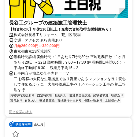
長谷工グループの建築施工管理技士
【無資格OK】年休130日以上！充実の資格取得支援制度あり！
株式会社長谷工リフォーム 荒川区 現場
交通・アクセス 直行直帰あり
月給260,000円～320,000円
東京都東京23区荒川区
勤務時間詳細 実働時間：1日あたり7時間30分 平均勤務日数：1ヶ月
あたり20日 〜 22日 勤務時間：9:00～17:30 (休憩時間1時間00分) ・
平均終了時刻18:30 ・残業月平均15～2...
仕事内容 ✅簡単な仕事内容 ￣￣V￣￣￣￣￣￣￣￣￣￣￣￣￣￣￣￣
￣ お客様の大切な生活拠点であり資産である マンションを長く安心
して住めるように、 大規模修繕工事やリノベーション工事の 施工管
理を行...
資格取得支援あり
固定時間制
転勤なし
交通費全額支給
経験者歓迎
研修あり
賞与あり
育休あり
交通費支給
資格取得手当あり
長期休暇あり
土日祝休み
同じ企業の求人
正社員