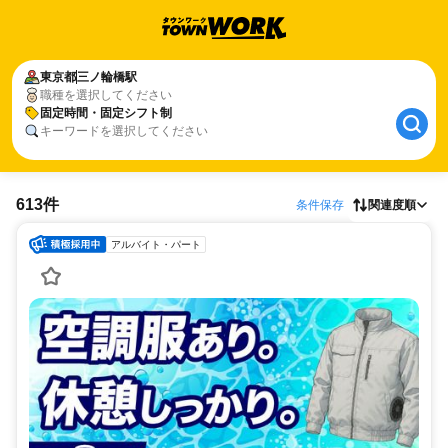
東京都
三ノ輪橋駅
職種を選択してください
固定時間・固定シフト制
キーワードを選択してください
613件
条件保存
関連度順
アルバイト・パート