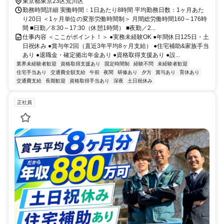
東京都東京23区荒川区
勤務時間詳細 実働時間：1日あたり8時間 平均勤務日数：1ヶ月あた
り20日 ＜1ヶ月単位の変形労働時間制＞ 月間総労働時間160～176時
間 ■日勤／8:30～17:30（休憩1時間） ■夜勤／2...
仕事内容 ＜ここがポイント！＞ ●実務未経験OK ●年間休日125日・土
日祝休み ●賞与年2回（直近3年平均8ヶ月支給） ●住宅補助&家族手当
あり ●退職金・確定拠出年金あり ●資格取得支援あり ●設...
業界未経験者歓迎
資格取得支援あり
固定時間制
経験不問
未経験者歓迎
住宅手当あり
交通費全額支給
午前
夜間
研修あり
夕方
賞与あり
育休あり
交通費支給
長期歓迎
資格取得手当あり
深夜
土日祝休み
正社員