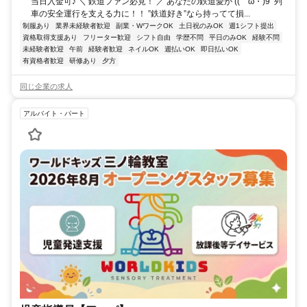
当日入金可♪ ＼ 鉄道ファン必見！ ／ あなたの鉄道愛が ((ゝω・)9’ 列
車の安全運行を支える力に！！ ”鉄道好き”なら持ってて損...
制服あり
業界未経験者歓迎
副業・WワークOK
土日祝のみOK
週1シフト提出
資格取得支援あり
フリーター歓迎
シフト自由
学歴不問
平日のみOK
経験不問
未経験者歓迎
午前
経験者歓迎
ネイルOK
週払いOK
即日払いOK
有資格者歓迎
研修あり
夕方
同じ企業の求人
アルバイト・パート