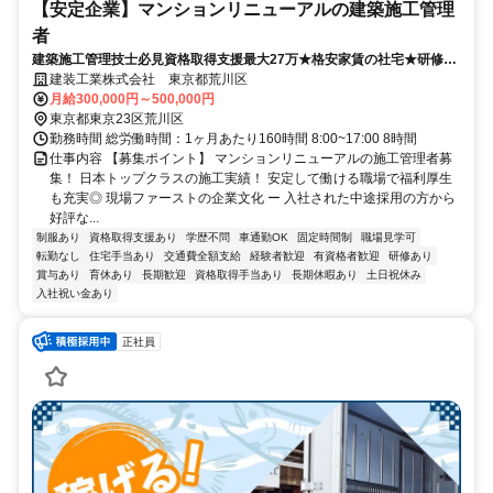
【安定企業】マンションリニューアルの建築施工管理
者
建築施工管理技士必見資格取得支援最大27万★格安家賃の社宅★研修あ
り
建装工業株式会社 東京都荒川区
月給300,000円～500,000円
東京都東京23区荒川区
勤務時間 総労働時間：1ヶ月あたり160時間 8:00~17:00 8時間
仕事内容 【募集ポイント】 マンションリニューアルの施工管理者募
集！ 日本トップクラスの施工実績！ 安定して働ける職場で福利厚生
も充実◎ 現場ファーストの企業文化 ー 入社された中途採用の方から
好評な...
制服あり
資格取得支援あり
学歴不問
車通勤OK
固定時間制
職場見学可
転勤なし
住宅手当あり
交通費全額支給
経験者歓迎
有資格者歓迎
研修あり
賞与あり
育休あり
長期歓迎
資格取得手当あり
長期休暇あり
土日祝休み
入社祝い金あり
正社員