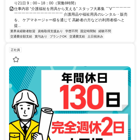
り21日 9：00～18：00（実働8時間）
仕事内容 “介護福祉を用具から支える” スタッフ大募集 ￣V￣￣￣￣￣
￣￣￣￣￣￣￣￣￣￣￣￣￣ 介護用品や福祉用具のレンタル・販売
を、 ケアマネージャー様を通じて 高齢者の方などの利用者様へと
提...
業界未経験者歓迎
資格取得支援あり
学歴不問
固定時間制
経験不問
交通費全額支給
賞与あり
ブランクOK
交通費支給
土日祝休み
正社員