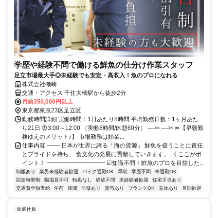
学歴や経験不問で働ける鮮魚の仕分け作業スタッフ
足立市場最大手◎未経験でも安定・高収入！魚のプロになれる
株式会社磯崎
交通・アクセス 千住大橋駅から徒歩2分
月給350,000円以上
東京都東京23区足立区
勤務時間詳細 実働時間：1日あたり8時間 平均勤務日数：1ヶ月あた
り21日 ⏰3:00～12:00 （実働8時間/休憩60分） -–-✄ -–-✄ ⏩【早朝勤
務ゆえのメリット♪】 市場勤務は始業...
仕事内容 ─── 日本が世界に誇る「海の資源」 鮮魚を扱うことに責任
とプライドを持ち、 食文化の発展に貢献していきます。 《 ここがポ
イント 》━━━━━━━━━━ ☑知識不問！鮮魚のプロを目指した...
制服あり
業界未経験者歓迎
バイク通勤OK
早朝
学歴不問
車通勤OK
固定時間制
職場見学可
転勤なし
経験不問
未経験者歓迎
住宅手当あり
交通費全額支給
午前
夜間
研修あり
賞与あり
ブランクOK
育休あり
長期歓迎
派遣社員