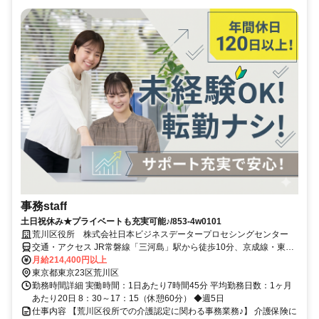
事務staff
土日祝休み★プライベートも充実可能♪/853-4w0101
荒川区役所 株式会社日本ビジネスデータープロセシングセンター
交通・アクセス JR常磐線「三河島」駅から徒歩10分、京成線・東京
メトロ千代田線「町屋」駅から徒歩12分
月給214,400円以上
東京都東京23区荒川区
勤務時間詳細 実働時間：1日あたり7時間45分 平均勤務日数：1ヶ月
あたり20日 8：30～17：15（休憩60分） ◆週5日
仕事内容 【荒川区役所での介護認定に関わる事務業務♪】 介護保険に