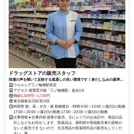
ドラッグストアの販売スタッフ
現場の声を聞いて反映する風通しの良い環境です！身だしなみの基準を
大幅に緩和しました！
ウエルシア三ノ輪橋駅前店
アクセス 都電荒川線「三ノ輪橋駅」徒歩1分
時給1,326円～1,720円
東京都東京23区荒川区
時間帯 朝、昼、夕方・夜 勤務曜日・時間 9:00～13:00 ☆週2日の勤務
17:00～20:00 ☆週2日の勤務 17:00～23:00 ☆週3日の勤務
仕事情報 ● 仕事内容 接客や販売、主にレジでのお会計や、商品の品
出しなどをお任せ します。医薬品は、薬剤師や登録販売者の資格が
ないと販売でき ないので、生活用品や医薬部外品の販売をしてくだ
さい。商...