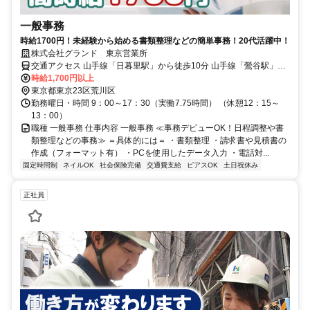
一般事務
時給1700円！未経験から始める書類整理などの簡単事務！20代活躍中！
株式会社グランド 東京営業所
交通アクセス 山手線「日暮里駅」から徒歩10分 山手線「鶯谷駅」か
ら徒歩5分 常磐線「三河島駅」から徒歩5分
時給1,700円以上
東京都東京23区荒川区
勤務曜日・時間 9：00～17：30（実働7.75時間） （休憩12：15～
13：00）
職種 一般事務 仕事内容 一般事務 ≪事務デビューOK！日程調整や書
類整理などの事務≫ ＝具体的には＝ ・書類整理 ・請求書や見積書の
作成（フォーマット有） ・PCを使用したデータ入力 ・電話対...
固定時間制
ネイルOK
社会保険完備
交通費支給
ピアスOK
土日祝休み
正社員