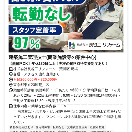
建築施工管理技士(商業施設等の案件中心)
【無資格OK】年休130日以上！充実の資格取得支援制度あり！
株式会社長谷工リフォーム 荒川区 現場
交通・アクセス 直行直帰あり
月給260,000円～320,000円
東京都東京23区荒川区
勤務時間詳細 実働時間：1日あたり7時間30分 平均勤務日数：1ヶ月
あたり20日 〜 22日 勤務時間：9:00～17:30 (休憩時間1時間00分) ・
平均終了時刻18:30 ・残業月平均15～2...
仕事内容 ✅簡単な仕事内容 ￣￣V￣￣￣￣￣￣￣￣￣￣￣￣￣￣￣￣
￣ 商業施設・ホテル・ビル案件を中心に 改修工事の施工管理を行な
っていただきます。 マンション以外の建物の施工管理の ご経験を積
んでい...
資格取得支援あり
固定時間制
転勤なし
交通費全額支給
経験者歓迎