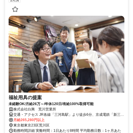
正社員
福祉用具の提案
未経験OK/月給26万～/年休120日/有給100%取得可能
株式会社白興 荒川営業所
交通・アクセス JR各線「三河島駅」より徒歩6分、京成電鉄「新三河
島駅」より徒歩10分、都電荒川線「荒川区役所前駅」より徒歩6分
月給265,280円以上
東京都東京23区荒川区
勤務時間詳細 実働時間：1日あたり8時間 平均勤務日数：1ヶ月あた