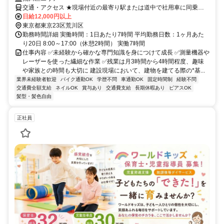
交通・アクセス ★現場付近の最寄り駅または道中で社用車に同乗す
る形となります。
日給12,000円以上
東京都東京23区荒川区
勤務時間詳細 実働時間：1日あたり7時間 平均勤務日数：1ヶ月あた
り20日 8:00～17:00（休憩2時間） 実働7時間
仕事内容 ✅️未経験から確かな専門知識を身につけて成長 ✅️測量機器や
レーザーを使った繊細な作業 ✅️残業は月3時間から4時間程度、趣味
や家族との時間も大切に 建設現場において、建物を建てる際の*基...
業界未経験者歓迎
バイク通勤OK
学歴不問
車通勤OK
固定時間制
経験不問
交通費全額支給
ネイルOK
賞与あり
交通費支給
長期休暇あり
ピアスOK
髪型・髪色自由
正社員