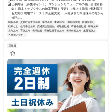
仕事内容 【募集ポイント】 マンションリニューアルの施工管理者募
集！ 日本トップクラスの施工実績！ 安定して働ける職場で福利厚生
も充実◎ 現場ファーストの企業文化 ー 入社された中途採用の方から
好評な...
制服あり
資格取得支援あり
学歴不問
車通勤OK
固定時間制
職場見学可
転勤なし
住宅手当あり
交通費全額支給
経験者歓迎
有資格者歓迎
研修あり
賞与あり
育休あり
長期歓迎
資格取得手当あり
長期休暇あり
土日祝休み
入社祝い金あり
正社員