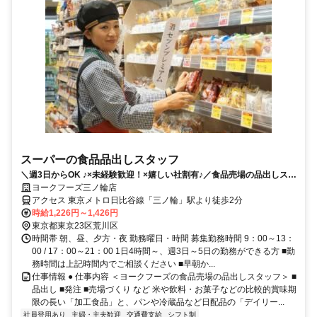
スーパーの食品品出しスタッフ
＼週3日からOK ♪×未経験歓迎！×嬉しい社割有♪／食品売場の品出しスタ
ッフ募集
ヨークフーズ三ノ輪店
アクセス 東京メトロ日比谷線「三ノ輪」駅より徒歩2分
時給1,226円～1,426円
東京都東京23区荒川区
時間帯 朝、昼、夕方・夜 勤務曜日・時間 募集勤務時間 9：00～13：
00 / 17：00～21：00 1日4時間～、週3日～5日の勤務ができる方 ■勤
務時間は上記時間内でご相談ください ■早朝か...
仕事情報 ● 仕事内容 ＜ヨークフーズの食品売場の品出しスタッフ＞ ■
品出し ■発注 ■売場づくり など 米や飲料・お菓子などの比較的賞味期
限の長い「加工食品」と、パンや冷蔵品など日配品の「デイリー...
社員登用あり
主婦・主夫歓迎
交通費支給
シフト制