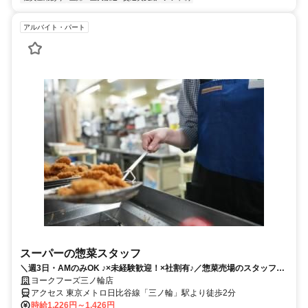
アルバイト・パート
スーパーの惣菜スタッフ
＼週3日・AMのみOK ♪×未経験歓迎！×社割有♪／惣菜売場のスタッフ募
集
ヨークフーズ三ノ輪店
アクセス 東京メトロ日比谷線「三ノ輪」駅より徒歩2分
時給1,226円～1,426円