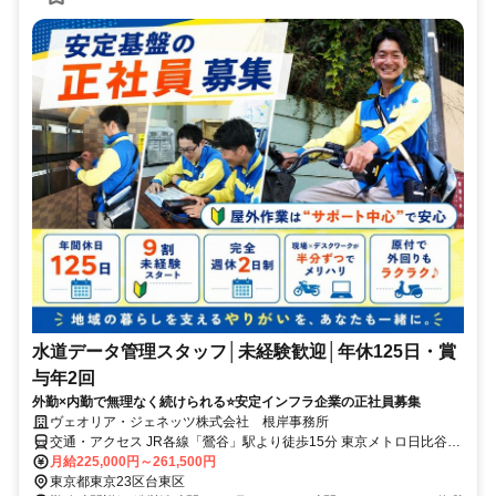
水道データ管理スタッフ│未経験歓迎│年休125日・賞
与年2回
外勤×内勤で無理なく続けられる⭐安定インフラ企業の正社員募集
ヴェオリア・ジェネッツ株式会社 根岸事務所
交通・アクセス JR各線「鶯谷」駅より徒歩15分 東京メトロ日比谷線
「入谷」駅より徒歩12分
月給225,000円～261,500円
東京都東京23区台東区