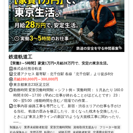
鉄道軌道工
【実働3～5時間】家賃1万円×月給28万円で、安定の東京生活。
株式会社熊谷軌道
交通アクセス 最寄駅：北千住駅 各線「北千住駅」より徒歩8分
月給280,000円～300,000円
東京都東京23区足立区
勤務時間 変形労働時間制 ＜シフト例＞ 実働時間： １月あたり 160.0
時間 8:00～17:00（早めに仕事が終わることがほどんとです） 23：
00～翌5:00（移動時間を含む／現場での作業...
仕事内容 線路工事を専門として、新宿・渋谷エリアの仕事を手がけ
る当社。 軌道の歪みを修正したり、古くなった枕木を交換したり。
ときには“東京上野ラインの新設”のような大規模工事に関わったり。
──...
制服あり
業界未経験者歓迎
変形労働時間制
資格取得支援あり
フリーター歓迎
社会保険あり
学歴不問
転勤なし
経験不問
未経験者歓迎
交通費全額支給