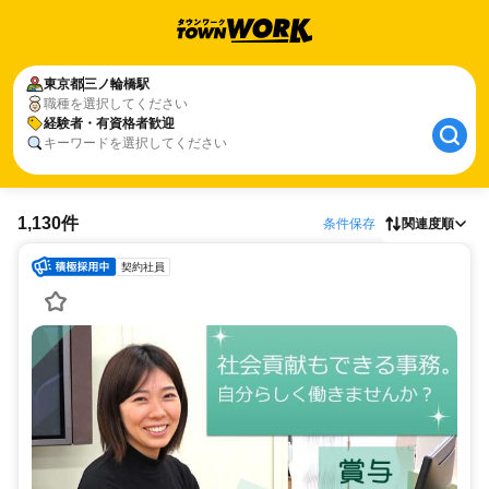
東京都
三ノ輪橋駅
職種を選択してください
経験者・有資格者歓迎
キーワードを選択してください
1,130件
条件保存
関連度順
契約社員