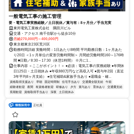
一般電気工事の施工管理
要・電気工事実務経験／土日祝休／賞与有：8ヶ月分／手当充実
東邦電気工業株式会社 隅田川ビル
交通・アクセス 南千住駅から徒歩10分
月給270,000円～400,000円
東京都東京23区荒川区
勤務時間詳細 実働時間：1日あたり8時間 平均勤務日数：1ヶ月あた
り20日 ＜1ヶ月単位の変形労働時間制＞ 月間総労働時間160～176時
間 ■日勤／8:30～17:30（休憩1時間） ※月に1...
仕事内容 ＜ここがポイント！＞ ●必須：電気工事の実務経験 ●年間休
日125日・土日祝休み ●年収880万円など高収入可 ●賞与年2回（直近
3年平均8ヶ月支給） ●住宅補助&家族手当あり ●退職金・確...
資格取得支援あり
早朝
固定時間制
住宅手当あり
交通費全額支給
午前
経験者歓迎
夜間
有資格者歓迎
研修あり
夕方
賞与あり
育休あり
交通費支給
長期歓迎
資格取得手当あり
深夜
土日祝休み
正社員