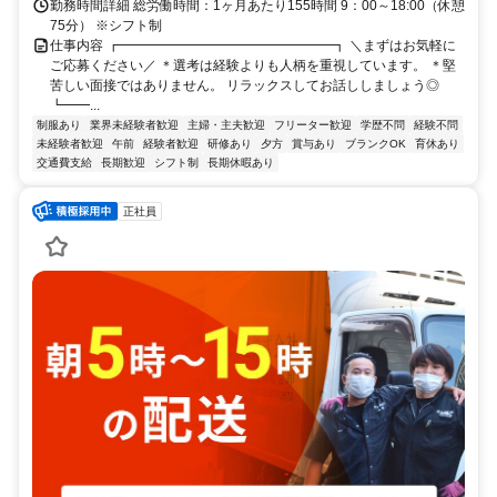
勤務時間詳細 総労働時間：1ヶ月あたり155時間 9：00～18:00（休憩
75分） ※シフト制
仕事内容 ┏━━━━━━━━━━━━━━━━┓ ＼まずはお気軽に
ご応募ください／ ＊選考は経験よりも人柄を重視しています。 ＊堅
苦しい面接ではありません。 リラックスしてお話ししましょう◎
┗━━...
制服あり
業界未経験者歓迎
主婦・主夫歓迎
フリーター歓迎
学歴不問
経験不問
未経験者歓迎
午前
経験者歓迎
研修あり
夕方
賞与あり
ブランクOK
育休あり
交通費支給
長期歓迎
シフト制
長期休暇あり
正社員