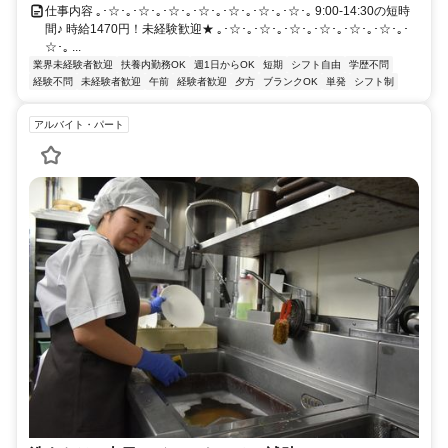
仕事内容 ｡･☆･｡･☆･｡･☆･｡･☆･｡･☆･｡･☆･｡･☆･｡ 9:00-14:30の短時
間♪ 時給1470円！未経験歓迎★ ｡･☆･｡･☆･｡･☆･｡･☆･｡･☆･｡･☆･｡･
☆･｡ ...
業界未経験者歓迎
扶養内勤務OK
週1日からOK
短期
シフト自由
学歴不問
経験不問
未経験者歓迎
午前
経験者歓迎
夕方
ブランクOK
単発
シフト制
アルバイト・パート