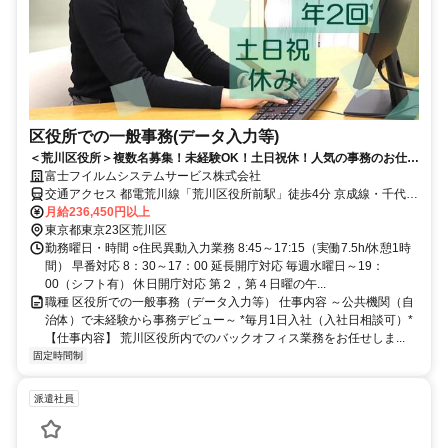
区役所での一般事務(データ入力等)
＜荒川区役所＞複数名募集！未経験OK！土日祝休！人気の事務のお仕事
◎社会貢献に携わるチャンス！
富士フイルムシステムサービス株式会社
交通アクセス 都電荒川線「荒川区役所前駅」徒歩4分 京成線・千代田
線「町屋駅」徒歩12分 JR常磐線「三河島駅」徒歩10分 ☆自転車通勤
月給236,450円以上
可です
東京都東京23区荒川区
勤務曜日・時間 ○住民異動入力業務 8:45～17:15（実働7.5h/休憩1時
間） 早番対応 8：30～17：00 延長開庁対応 毎週水曜日～19：
00（シフト有） 休日開庁対応 第２，第４日曜の午...
職種 区役所での一般事務（データ入力等） 仕事内容 ～公共機関（自
治体）で未経験から事務デビュー～ *毎月1日入社（入社日相談可）*
【仕事内容】 荒川区役所内でのバックオフィス業務をお任せしま...
固定時間制
派遣社員