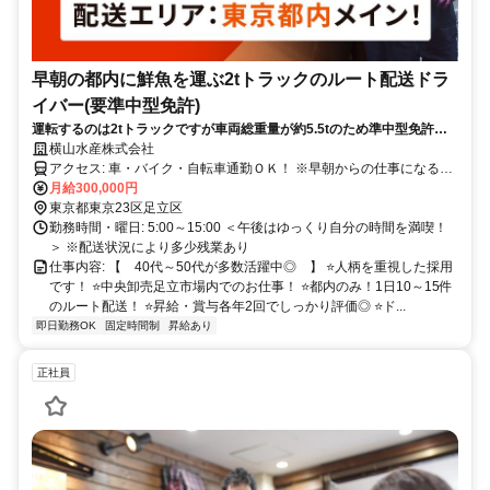
早朝の都内に鮮魚を運ぶ2tトラックのルート配送ドラ
イバー(要準中型免許)
運転するのは2tトラックですが車両総重量が約5.5tのため準中型免許が
必須です！早朝のスタートで15時には終了◎40代～50代活躍中！
横山水産株式会社
アクセス: 車・バイク・自転車通勤ＯＫ！ ※早朝からの仕事になるた
め、 車・バイク・自転車で 通勤しているスタッフが多いです。 京成
月給300,000円
線：千住大橋駅より徒歩2分 各線：北千住駅より徒歩13分 (日比谷線/
東京都東京23区足立区
千代田線/つくばエクスプレス 東武スカイツリーライン/ＪＲ常磐線)
勤務時間・曜日: 5:00～15:00 ＜午後はゆっくり自分の時間を満喫！
＞ ※配送状況により多少残業あり
仕事内容: 【 40代～50代が多数活躍中◎ 】 ⭐人柄を重視した採用
です！ ⭐中央卸売足立市場内でのお仕事！ ⭐都内のみ！1日10～15件
のルート配送！ ⭐昇給・賞与各年2回でしっかり評価◎ ⭐ド...
即日勤務OK
固定時間制
昇給あり
正社員