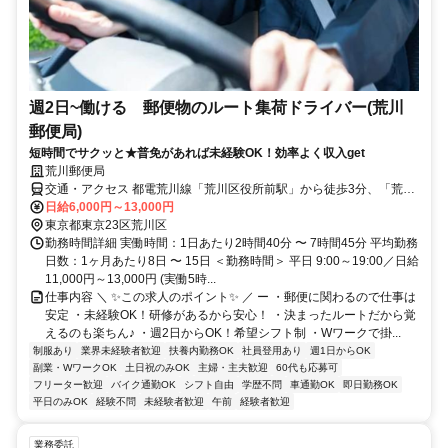
週2日~働ける 郵便物のルート集荷ドライバー(荒川
郵便局)
短時間でサクッと★普免があれば未経験OK！効率よく収入get
荒川郵便局
交通・アクセス 都電荒川線「荒川区役所前駅」から徒歩3分、「荒川
一中前駅」から徒歩7分
日給6,000円～13,000円
東京都東京23区荒川区
勤務時間詳細 実働時間：1日あたり2時間40分 〜 7時間45分 平均勤務
日数：1ヶ月あたり8日 〜 15日 ＜勤務時間＞ 平日 9:00～19:00／日給
11,000円～13,000円 (実働5時...
仕事内容 ＼ ✨この求人のポイント✨ ／ ー ・郵便に関わるので仕事は
安定 ・未経験OK！研修があるから安心！ ・決まったルートだから覚
えるのも楽ちん♪ ・週2日からOK！希望シフト制 ・Wワークで掛...
制服あり
業界未経験者歓迎
扶養内勤務OK
社員登用あり
週1日からOK
副業・WワークOK
土日祝のみOK
主婦・主夫歓迎
60代も応募可
フリーター歓迎
バイク通勤OK
シフト自由
学歴不問
車通勤OK
即日勤務OK
平日のみOK
経験不問
未経験者歓迎
午前
経験者歓迎
業務委託