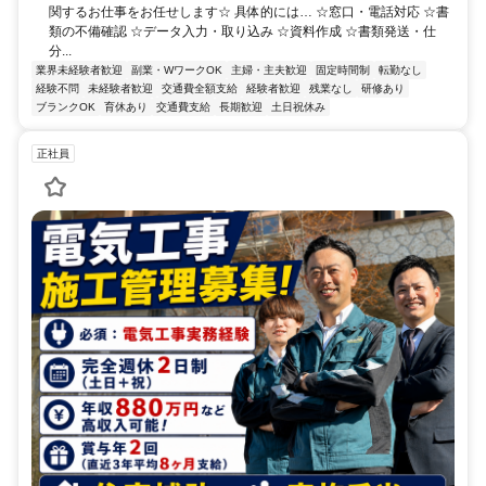
関するお仕事をお任せします☆ 具体的には… ☆窓口・電話対応 ☆書
類の不備確認 ☆データ入力・取り込み ☆資料作成 ☆書類発送・仕
分...
業界未経験者歓迎
副業・WワークOK
主婦・主夫歓迎
固定時間制
転勤なし
経験不問
未経験者歓迎
交通費全額支給
経験者歓迎
残業なし
研修あり
ブランクOK
育休あり
交通費支給
長期歓迎
土日祝休み
正社員