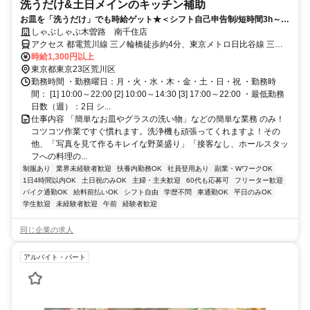
洗うだけ&土日メインのキッチン補助
お皿を「洗うだけ」でも時給ゲット★＜シフト自己申告制/短時間3h～/
週2日～＞
しゃぶしゃぶ木曽路 南千住店
アクセス 都電荒川線 三ノ輪橋徒歩約4分、東京メトロ日比谷線 三ノ
輪3番口徒歩約5分、都電荒川線 荒川一中前徒歩約7分 日比谷線「三
時給1,300円以上
ノ輪駅」徒歩約5分
東京都東京23区荒川区
勤務時間 ・勤務曜日：月・火・水・木・金・土・日・祝 ・勤務時
間： [1] 10:00～22:00 [2] 10:00～14:30 [3] 17:00～22:00 ・最低勤務
日数（週）：2日 シ...
仕事内容 「簡単なお皿やグラスの洗い物」などの簡単な業務 のみ！
コツコツ作業ですぐ慣れます。洗浄機も頑張ってくれますよ！その
他、「写真を見て作るキレイな野菜盛り」「接客なし、ホールスタッ
フへの料理の...
制服あり
業界未経験者歓迎
扶養内勤務OK
社員登用あり
副業・WワークOK
1日4時間以内OK
土日祝のみOK
主婦・主夫歓迎
60代も応募可
フリーター歓迎
バイク通勤OK
給料前払いOK
シフト自由
学歴不問
車通勤OK
平日のみOK
学生歓迎
未経験者歓迎
午前
経験者歓迎
同じ企業の求人
アルバイト・パート