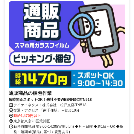
通販商品の梱包作業
短時間＆スポットOK！来社不要WEB登録◎/TN518
テイケイネクスト株式会社 松戸支店/TN518
交通・アクセス 「南千住駅」～徒歩10分
時給1,470円以上
東京都東京23区荒川区
勤務時間詳細 ⏰9:00-14:30(実働5.5h) ◆月～日曜 ◆週1日～OK ◆単
発・短期ok(業法に基づく規定あり)