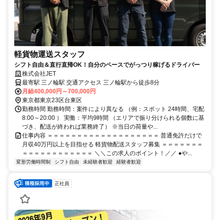
軽貨物運送スタッフ
シフト自由＆直行直帰OK！自分のペースでがっつり稼げるドライバー
株式会社JET
最寄駅 三ノ輪駅 交通アクセス 三ノ輪駅から徒歩8分
月給400,000円～700,000円
東京都東京23区台東区
勤務時間 勤務時間：案件により異なる （例：スポット 24時間、宅配
8:00～20:00 ） 実働：平均9時間 （エリアで振り分けられる個数に基
づき、配送が終われば業務終了） ※当日の荷量や...
仕事内容 ＝＝＝＝＝＝＝＝＝＝＝＝＝＝＝＝＝＝＝ 普通免許だけで
月収40万円以上を目指せる 軽貨物配送スタッフ募集 ＝＝＝＝＝＝＝
＝＝＝＝＝＝＝＝＝＝＝＝ ＼＼この求人のポイント！／／ ●や...
変形労働時間制
シフト自由
未経験者歓迎
経験者歓迎
正社員