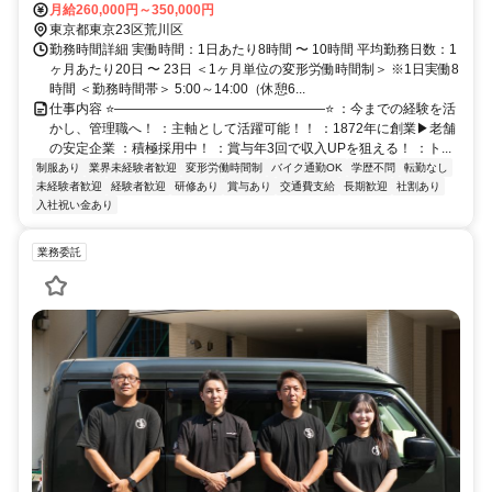
月給260,000円～350,000円
東京都東京23区荒川区
勤務時間詳細 実働時間：1日あたり8時間 〜 10時間 平均勤務日数：1
ヶ月あたり20日 〜 23日 ＜1ヶ月単位の変形労働時間制＞ ※1日実働8
時間 ＜勤務時間帯＞ 5:00～14:00（休憩6...
仕事内容 ⭐――――――――――――――――⭐ ：今までの経験を活
かし、管理職へ！ ：主軸として活躍可能！！ ：1872年に創業▶老舗
の安定企業 ：積極採用中！ ：賞与年3回で収入UPを狙える！ ：ト...
制服あり
業界未経験者歓迎
変形労働時間制
バイク通勤OK
学歴不問
転勤なし
未経験者歓迎
経験者歓迎
研修あり
賞与あり
交通費支給
長期歓迎
社割あり
入社祝い金あり
業務委託