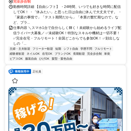
完全歩合制
勤務時間詳細 【自由シフト】 ・24時間、いつでも好きな時間に配信
してOK！ ・「休みたい」と思った日は自由に休んで大丈夫です。 ・
「家庭の事情で」「テスト期間だから」「本業の繁忙期なので」な
ど、プラ...
仕事内容 ＼スマホ1台で自分らしく輝く！未経験から始めるライブ配
信ライバー大募集／ ✅未経験OK！特別なスキルや機材は一切不要！
✅完全在宅・フルリモート！全国どこからでも参加OK！ ✅顔出しな
しの「...
主婦・主夫歓迎
フリーター歓迎
短期
シフト自由
学歴不問
フルリモート
経験者歓迎
ネイルOK
在宅OK
ブランクOK
長期歓迎
完全歩合制
単発
ピアスOK
服装自由
ひげOK
髪型・髪色自由
正社員