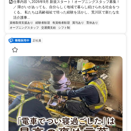
仕事内容 ＼2026年9月 新規スタート！オープニングスタッフ募集！
／ 障がいがあっても、自分らしく地域で暮らし続けられる社会をつ
くる。 私たちは高齢福祉で培った経験を活かし、荒川区で新たな生
活介護事...
資格取得支援あり
経験者歓迎
有資格者歓迎
賞与あり
育休あり
オープニングスタッフ
交通費支給
シフト制
正社員