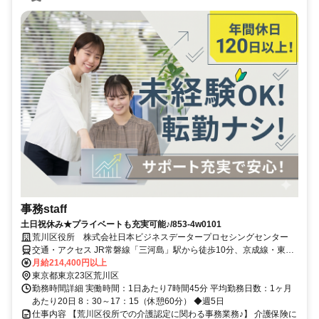
事務staff
土日祝休み★プライベートも充実可能♪/853-4w0101
荒川区役所 株式会社日本ビジネスデータープロセシングセンター
交通・アクセス JR常磐線「三河島」駅から徒歩10分、京成線・東京
メトロ千代田線「町屋」駅から徒歩12分
月給214,400円以上
東京都東京23区荒川区
勤務時間詳細 実働時間：1日あたり7時間45分 平均勤務日数：1ヶ月
あたり20日 8：30～17：15（休憩60分） ◆週5日
仕事内容 【荒川区役所での介護認定に関わる事務業務♪】 介護保険に