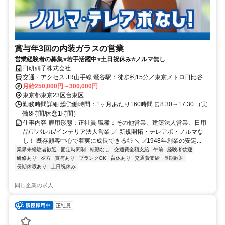
賞与年3回の内装ガラスの営業
営業経験者の募集⭐若手活躍中⭐土日祝休み⭐ノルマ無し
日研硝子株式会社
交通・アクセス JR山手線 鶯谷駅：徒歩約15分／東京メトロ日比谷線
入谷駅：徒歩約15分／東京メトロ日比谷線 三ノ輪駅：徒歩約10分
月給250,000円～300,000円
東京都東京23区台東区
勤務時間詳細 総労働時間：1ヶ月あたり160時間 ⏰8:30～17:30 （実
働8時間/休憩1時間）
仕事内容 雇用形態：正社員 職種：その他営業、建築法人営業、日用
品/アパレル/インテリア法人営業 ／ 新規開拓・テレアポ・ノルマな
し！ 既存顧客中心で着実に成長できる◎ ＼ ✅1948年創業の安定...
業界未経験者歓迎
固定時間制
転勤なし
交通費全額支給
午前
経験者歓迎
研修あり
夕方
賞与あり
ブランクOK
育休あり
交通費支給
長期歓迎
長期休暇あり
土日祝休み
同じ企業の求人
正社員