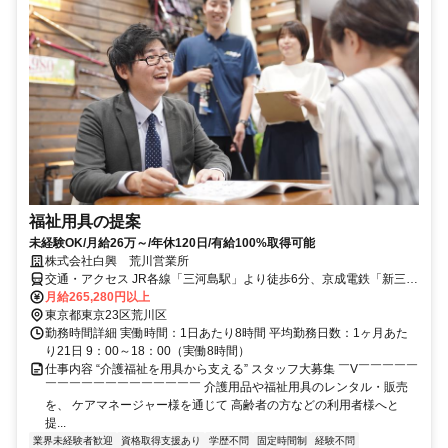
福祉用具の提案
未経験OK/月給26万～/年休120日/有給100%取得可能
株式会社白興 荒川営業所
交通・アクセス JR各線「三河島駅」より徒歩6分、京成電鉄「新三河
島駅」より徒歩10分、都電荒川線「荒川区役所前駅」より徒歩6分
月給265,280円以上
東京都東京23区荒川区
勤務時間詳細 実働時間：1日あたり8時間 平均勤務日数：1ヶ月あた
り21日 9：00～18：00（実働8時間）
仕事内容 “介護福祉を用具から支える” スタッフ大募集 ￣V￣￣￣￣￣
￣￣￣￣￣￣￣￣￣￣￣￣￣ 介護用品や福祉用具のレンタル・販売
を、 ケアマネージャー様を通じて 高齢者の方などの利用者様へと
提...
業界未経験者歓迎
資格取得支援あり
学歴不問
固定時間制
経験不問