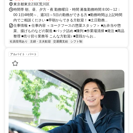
東京都東京23区荒川区
時間帯 朝、昼、夕方・夜 勤務曜日・時間 募集勤務時間 8:00～12：
00 1日4時間～、週3日～5日の勤務ができる方 ■勤務時間は上記時間
内でご相談ください ■早朝からできる方歓迎！ ■土日勤務...
仕事情報 ● 仕事内容 ＜ヨークフースの惣菜スタッフ＞ ■お弁当や惣
菜、揚げものなどの製造 ■パック詰め ■陳列 ■作業場清掃 ■発注 ■商品
整理 ■売り切り業務等 こんな方歓迎♪ ■普段からお...
社員登用あり
主婦・主夫歓迎
交通費支給
シフト制
アルバイト・パート