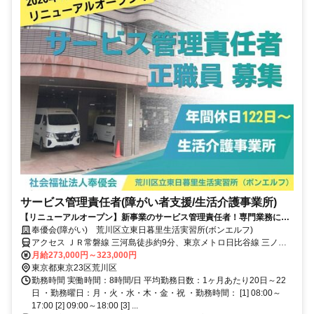
サービス管理責任者(障がい者支援/生活介護事業所)
【リニューアルオープン】新事業のサービス管理責任者！専門業務に専
念しながらあなたの理想とする福祉をカタチにできます
奉優会(障がい) 荒川区立東日暮里生活実習所(ボンエルフ)
アクセス ＪＲ常磐線 三河島徒歩約9分、東京メトロ日比谷線 三ノ輪
北千住方面ホームエレベータ口徒歩約11分、都電荒川線 荒川区役所
月給273,000円～323,000円
前徒歩約11分
東京都東京23区荒川区
勤務時間 実働時間：8時間/日 平均勤務日数：1ヶ月あたり20日～22
日 ・勤務曜日：月・火・水・木・金・祝 ・勤務時間： [1] 08:00～
17:00 [2] 09:00～18:00 [3] ...