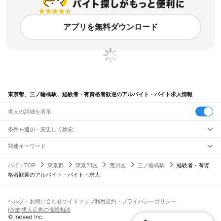
アプリを無料ダウンロード
東京都、三ノ輪橋駅、経験者・有資格者歓迎のアルバイト・バイト求人情報
求人の詳細を表示
条件を追加・変更して検索
市区町村を追加・変更
関連キーワード
完全在宅ワーク 全国
シール貼り 在宅
現在地周辺
ガチャガチャ
犬カフェ
東京都
駅を追加・変更
バイトTOP
東京都
東京23区
荒川区
三ノ輪橋駅
経験者・有資
東京都
すべて
格者歓迎のアルバイト・バイト・求人
東京23区
すべて
職種を追加・変更
JR東海道本線(東京～熱海)
千代田区
中央区
港区
新宿区
文京区
台東区
墨田区
江東区
品川区
目黒区
大田区
東京駅
新橋駅
品川駅
飲食・フードサービス
世田谷区
渋谷区
中野区
杉並区
豊島区
北区
荒川区
板橋区
練馬区
足立区
葛飾区
特徴を追加・変更
飲食・フードサービス
江戸川区
すべて
ヘルプ・お問い合わせ
サイトマップ
利用規約・プライバシーポリシー
JR山手線
ホールスタッフ
キッチンスタッフ
皿洗い・洗い場
精肉・鮮魚加工
給食調理
人気
[企業]求人広告の掲載相談
大崎駅
五反田駅
目黒駅
恵比寿駅
渋谷駅
原宿駅
代々木駅
新宿駅
新大久保駅
八王子市
立川市
武蔵野市
三鷹市
青梅市
府中市
昭島市
調布市
町田市
小金井市
雇用形態を追加・変更
パン屋（ベーカリー）
フードカウンター販売員
バー（BAR）・バーテンダー
日払いOK
高校生歓迎
学生歓迎
深夜の仕事
髪型・髪色自由
ひげOK
ネイルOK
高田馬場駅
目白駅
池袋駅
大塚駅
巣鴨駅
駒込駅
田端駅
西日暮里駅
日暮里駅
鶯谷駅
小平市
日野市
東村山市
国分寺市
国立市
福生市
狛江市
東大和市
清瀬市