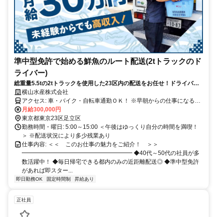
準中型免許で始める鮮魚のルート配送(2tトラックのド
ライバー)
総重量5.5tの2tトラックを使用した23区内の配送をお任せ！ドライバー
経験者の40代～50代が多数活躍中！1日10～15件なので無理なく働けま
横山水産株式会社
す◎
アクセス: 車・バイク・自転車通勤ＯＫ！ ※早朝からの仕事になるた
め、 車・バイク・自転車で 通勤しているスタッフが多いです。 京成
月給300,000円
線：千住大橋駅より徒歩2分 各線：北千住駅より徒歩13分 (日比谷線/
東京都東京23区足立区
千代田線/つくばエクスプレス 東武スカイツリーライン/ＪＲ常磐線)
勤務時間・曜日: 5:00～15:00 ＜午後はゆっくり自分の時間を満喫！
＞ ※配送状況により多少残業あり
仕事内容: ＜＜ このお仕事の魅力をご紹介！ ＞＞
━━━━━━━━━━━━━━━━━━━ ◆40代～50代の社員が多
数活躍中！ ◆毎日帰宅できる都内のみの近距離配送◎ ◆準中型免許
があれば即スター...
即日勤務OK
固定時間制
昇給あり
正社員