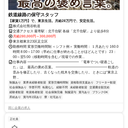
鉄道線路の保守スタッフ
【家賃1万円】で、東京生活。月給28万円で、安定生活。
株式会社熊谷軌道
交通アクセス 最寄駅：北千住駅 各線「北千住駅」より徒歩8分
月給280,000円～300,000円
東京都東京23区足立区
勤務時間 変形労働時間制 ＜シフト例＞ 実働時間： １月あたり 160.0
時間 8:00～17:00（早めに仕事が終わることがほどんとです） 23：
00～翌5:00（移動時間を含む／現場での作業...
仕事内容 ━━━━━━━━━━━━━━━ 「電車でつい寝過ごし
た」は、 最高の褒め言葉。 ━━━━━━━━━━━━━━━ 軌道の
歪みを修正したり、古くなった枕木を交換したり。 ときには“東京上
野...
制服あり
業界未経験者歓迎
変形労働時間制
資格取得支援あり
フリーター歓迎
社会保険あり
学歴不問
転勤なし
経験不問
未経験者歓迎
交通費全額支給
経験者歓迎
有資格者歓迎
社会保険完備
制服貸与
賞与あり
ブランクOK
昇給あり
賞与年2回あり
寮・社宅あり
同じ企業の求人
正社員