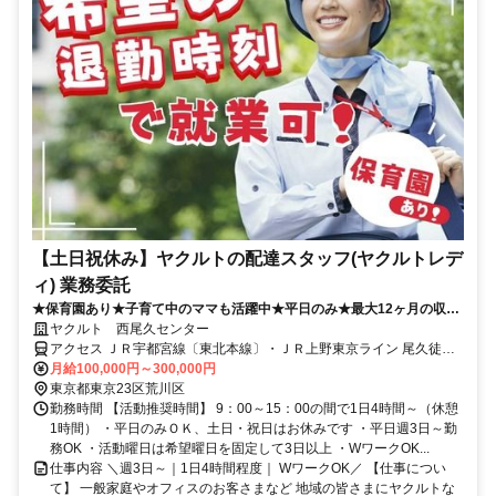
【土日祝休み】ヤクルトの配達スタッフ(ヤクルトレデ
ィ) 業務委託
★保育園あり★子育て中のママも活躍中★平日のみ★最大12ヶ月の収入
補償あり
ヤクルト 西尾久センター
アクセス ＪＲ宇都宮線〔東北本線〕・ＪＲ上野東京ライン 尾久徒歩
約6分、都電荒川線 荒川遊園地前徒歩約9分、都電荒川線 小台徒歩約
月給100,000円～300,000円
11分
東京都東京23区荒川区
勤務時間 【活動推奨時間】 9：00～15：00の間で1日4時間～（休憩
1時間） ・平日のみＯＫ、土日・祝日はお休みです ・平日週3日～勤
務OK ・活動曜日は希望曜日を固定して3日以上 ・WワークOK...
仕事内容 ＼週3日～｜1日4時間程度｜ WワークOK／ 【仕事につい
て】 一般家庭やオフィスのお客さまなど 地域の皆さまにヤクルトな