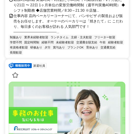
り21日 〜 22日 1ヶ月単位の変形労働時間制（週平均実働40時間） ◆
シフト制勤務 ◆店舗営業時間／8:30～21:30 ※店舗...
仕事内容 店内ベーカリーコーナーにて、パンやピザ の製造および販
売をお任せします。 オーケーのベーカリーは「焼きたて」に こだわ
り、毎日多くのお客様が訪れる 人気部門です！
――――――――――――...
制服あり
業界未経験者歓迎
ランチタイム
主婦・主夫歓迎
フリーター歓迎
学歴不問
固定時間制
経験不問
未経験者歓迎
交通費全額支給
午前
経験者歓迎
有資格者歓迎
研修あり
夕方
賞与あり
ブランクOK
育休あり
交通費支給
長期歓迎
派遣社員