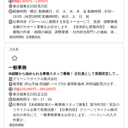
りです
時給1,600円～1,800円
東京都東京23区荒川区
勤務時間・曜日: 勤務曜日：月、火、水、木、金 勤務時間：9:00～
18:00（休憩1時間 実働8時間） 休日：土、日、祝
仕事内容: グローバルに展開する安定メーカーにて、貿易・国際事務
全般のサポート業務をお任せします。 【具体的な業務内容】 ・輸出
書類の作成 ・納期の確認、調整業務 ・社内担当部門への連絡、依...
固定時間制
交通費支給
正社員
一般事務
未経験から始められる事務スタッフ募集！ 正社員として長期安定して勤
務出来ます！ 事務経験不問！
グリーンリサイクル株式会社
最寄駅 JR山手線 田端駅 バスで5分 最寄駅備考 JR田端駅荒川土手行
バスに乗車 宮城都営住宅前下車徒歩5分
月給220,000円～280,000円
東京都東京23区足立区
勤務時間 8：00～17：00
仕事内容 【未経験歓迎の一般事務スタッフ募集】 賞与年2回！安定の
リサイクル企業で長期活躍！ 【仕事内容】 グリーンリサイクル株式
会社の本社にて、一般事務業務をお任せします。 パソコンへの入力
作業が...
固定時間制