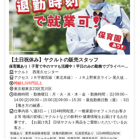
【土日祝休み】ヤクルトの販売スタッフ
保育園あり！子育て中のママも活躍中！平日のみの勤務でプライベート
と両立できます◎
ヤクルト 西尾久センター
アクセス ＪＲ宇都宮線〔東北本線〕・ＪＲ上野東京ライン 尾久徒歩
約6分、都電荒川線 荒川遊園地前徒歩約9分、都電荒川線 小台徒歩約
時給1,320円以上
11分
東京都東京23区荒川区
勤務時間 ・勤務曜日：月・火・水・木・金 ・勤務時間： [1] 09:00～
14:00 [2] 09:00～15:00 [3] 09:00～15:30 ・最低勤務日数（週）：3日
【働き方の融通...
仕事内容 ＼週3日～｜1日4時間程度／ 一般家庭やオフィスのお客さ
ま等 地域の皆様にヤクルトなどの飲料や 健康情報をお届けするお仕
事です。 【お届け先】 日頃ヤクルト商品をご愛飲いただいているお
客さ...
制服あり
業界未経験者歓迎
扶養内勤務OK
社員登用あり
1日4時間以内OK
主婦・主夫歓迎
フリーター歓迎
早朝
学歴不問
職場見学可
平日のみOK