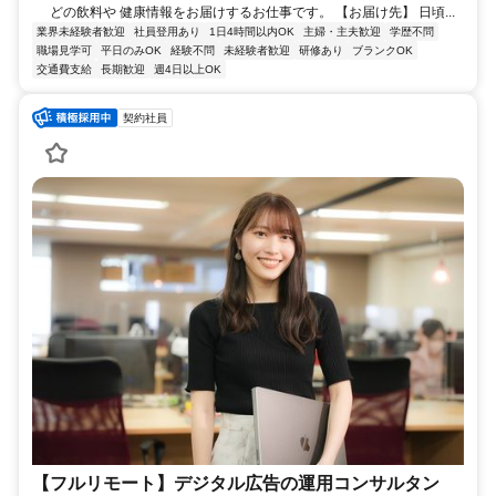
どの飲料や 健康情報をお届けするお仕事です。 【お届け先】 日頃...
業界未経験者歓迎
社員登用あり
1日4時間以内OK
主婦・主夫歓迎
学歴不問
職場見学可
平日のみOK
経験不問
未経験者歓迎
研修あり
ブランクOK
交通費支給
長期歓迎
週4日以上OK
契約社員
【フルリモート】デジタル広告の運用コンサルタン