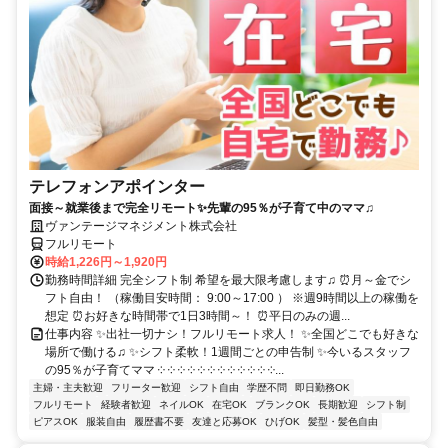
テレフォンアポインター
面接～就業後まで完全リモート✨先輩の95％が子育て中のママ♫
ヴァンテージマネジメント株式会社
フルリモート
時給1,226円～1,920円
勤務時間詳細 完全シフト制 希望を最大限考慮します♫ ⏰月～金でシ
フト自由！ （稼働目安時間： 9:00～17:00 ） ※週9時間以上の稼働を
想定 ⏰お好きな時間帯で1日3時間～！ ⏰平日のみの週...
仕事内容 ✨出社一切ナシ！フルリモート求人！ ✨全国どこでも好きな
場所で働ける♫ ✨シフト柔軟！1週間ごとの申告制 ✨今いるスタッフ
の95％が子育てママ ༶ ༶ ༶ ༶ ༶ ༶ ༶ ༶ ༶ ༶ ༶ ༶...
主婦・主夫歓迎
フリーター歓迎
シフト自由
学歴不問
即日勤務OK
フルリモート
経験者歓迎
ネイルOK
在宅OK
ブランクOK
長期歓迎
シフト制
ピアスOK
服装自由
履歴書不要
友達と応募OK
ひげOK
髪型・髪色自由