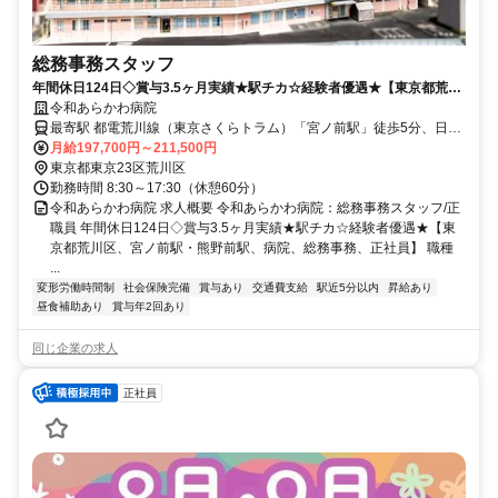
総務事務スタッフ
年間休日124日◇賞与3.5ヶ月実績★駅チカ☆経験者優遇★【東京都荒川
区、宮ノ前駅・熊野前駅、病院、総務事務、正社員】
令和あらかわ病院
最寄駅 都電荒川線（東京さくらトラム）「宮ノ前駅」徒歩5分、日暮
里・舎人ライナー「熊野前駅」徒歩5分
月給197,700円～211,500円
東京都東京23区荒川区
勤務時間 8:30～17:30（休憩60分）
令和あらかわ病院 求人概要 令和あらかわ病院：総務事務スタッフ/正
職員 年間休日124日◇賞与3.5ヶ月実績★駅チカ☆経験者優遇★【東
京都荒川区、宮ノ前駅・熊野前駅、病院、総務事務、正社員】 職種
...
変形労働時間制
社会保険完備
賞与あり
交通費支給
駅近5分以内
昇給あり
昼食補助あり
賞与年2回あり
同じ企業の求人
正社員