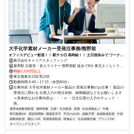
大手化学素材メーカー受発注事務/熊野前
オフィスデビュー歓迎！！ 駅チカ◎ 高時給！！ 土日祝休みで ワークラ
イフバランスもバッチリ♪
株式会社キャリアスタッフィング
最寄駅 日暮里・舎人ライナー 熊野前駅 徒歩で8分 東京さくらトラム
（都電荒川線） 熊野前駅 徒歩で8分 最寄駅備考 【ご応募】 面接はお
時給1,550円以上
家でできるＷＥＢ面接がオススメです。 お気軽にお電話ください
東京都東京23区荒川区
勤務時間 8:40～17:15（休憩60分）
仕事内容 大手化学素材メーカー製品の 受発注事務のお仕事！ 製品の
受発注に関わる 伝票入力や発注依頼、納期確認などをお願いします
≪具体的なお仕事内容は・・・≫ ・注文伝票の入力やチェック ・
商...
業界未経験者歓迎
無料研修
主婦・主夫歓迎
長期
社会保険あり
午後
即日勤務OK
固定時間制
職場見学可
平日のみOK
経験不問
未経験者歓迎
午前
経験者歓迎
週払いOK
有資格者歓迎
研修あり
社会保険完備
ブランクOK
オープニングスタッフ