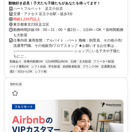
動物好き必見！子犬たち子猫たちがあなたを待ってます！
ハートフルペット 足立小台店
交通・アクセス 足立小台駅～徒歩3分
時給1,226円以上
東京都東京23区足立区
勤務時間詳細 09：00～21：00 ＊週2日～、1日4h～OK ＊長時間勤務
も大歓迎
仕事内容 雇用形態：アルバイト・パート 職種：飼育員、その他小売/
流通専門職、その他販売/フロアスタッフ ★お願いするお仕事は…
――――――――――――――――― ショップにいる子犬や子猫た
ちにご...
制服あり
扶養内勤務OK
1日4時間以内OK
主婦・主夫歓迎
フリーター歓迎
バイク通勤OK
シフト自由
学生歓迎
未経験者歓迎
ブランクOK
交通費支給
週2・3日からOK
シフト制
契約社員