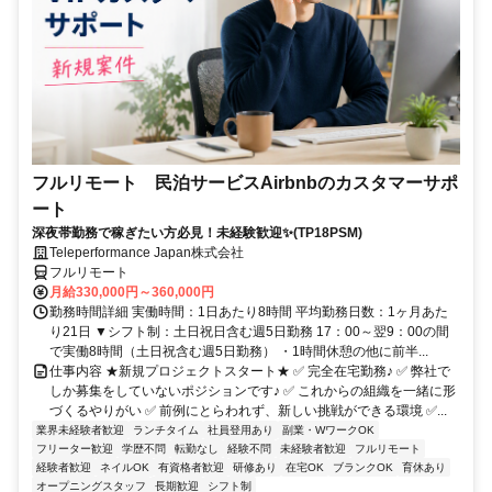
フルリモート 民泊サービスAirbnbのカスタマーサポ
ート
深夜帯勤務で稼ぎたい方必見！未経験歓迎✨(TP18PSM)
Teleperformance Japan株式会社
フルリモート
月給330,000円～360,000円
勤務時間詳細 実働時間：1日あたり8時間 平均勤務日数：1ヶ月あた
り21日 ▼シフト制：土日祝日含む週5日勤務 17：00～翌9：00の間
で実働8時間（土日祝含む週5日勤務） ・1時間休憩の他に前半...
仕事内容 ★新規プロジェクトスタート★ ✅ 完全在宅勤務♪ ✅ 弊社で
しか募集をしていないポジションです♪ ✅ これからの組織を一緒に形
づくるやりがい ✅ 前例にとらわれず、新しい挑戦ができる環境 ✅...
業界未経験者歓迎
ランチタイム
社員登用あり
副業・WワークOK
フリーター歓迎
学歴不問
転勤なし
経験不問
未経験者歓迎
フルリモート
経験者歓迎
ネイルOK
有資格者歓迎
研修あり
在宅OK
ブランクOK
育休あり
オープニングスタッフ
長期歓迎
シフト制