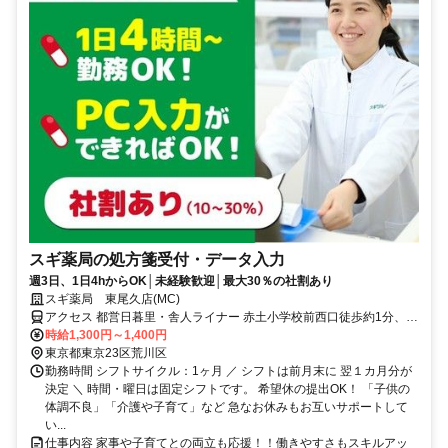
スギ薬局の処方箋受付・データ入力
週3日、1日4hからOK│未経験歓迎│最大30％の社割あり
スギ薬局 東尾久店(MC)
アクセス 都営日暮里・舎人ライナー 赤土小学校前西口徒歩約1分、都
営日暮里・舎人ライナー 熊野前尾久小口徒歩約8分、都電荒川線 東尾
時給1,300円～1,400円
久三丁目徒歩約9分
東京都東京23区荒川区
勤務時間 シフトサイクル：1ヶ月 ／ シフトは前月末に 翌１カ月分が
決定 ＼ 時間・曜日は固定シフトです。 希望休の提出OK！ 「子供の
体調不良」「介護や子育て」など 急なお休みもお互いサポートして
い...
仕事内容 家事や子育てとの両立も応援！！働きやすさもスキルアッ