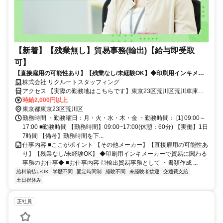
【新着】【残業無し】貿易事務(輸出)【給与即受取
可】
【直接雇用の可能性あり】【残業なし/未経験OK】◆印刷用インキメー
カーで貿易に関わる事務のお仕事◆
株式会社 リクルートスタッフィング
アクセス 【実際の勤務地はこちらです】東京23区荒川区荒川車庫前
駅徒歩2分尾久駅徒歩10分
時給2,000円以上
東京都東京23区荒川区
勤務時間 ・勤務曜日：月・火・水・木・金 ・勤務時間： [1] 09:00～
17:00 ■勤務時間 【勤務時間】09:00~17:00(休憩：60分) 【実働】1日
7時間 【備考】勤務時間を下...
仕事内容 ■ここがポイント 【その他メーカー】【直接雇用の可能性あ
り】【残業なし/未経験OK】 ◆印刷用インキメーカーで貿易に関わる
事務のお仕事◆ ■お仕事内容 ◎輸出貿易事務として ・書類作成 ...
給料前払いOK
学歴不問
固定時間制
経験不問
未経験者歓迎
交通費支給
土日祝休み
正社員