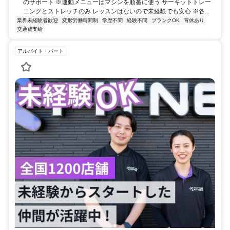
のサポート ※運動メニューはマシンを順番に使う サーキットトレー
ニングとストレッチのみ レッスンはないので未経験でも安心 ※各...
業界未経験者歓迎
変形労働時間制
学歴不問
経験不問
ブランクOK
育休あり
交通費支給
アルバイト・パート