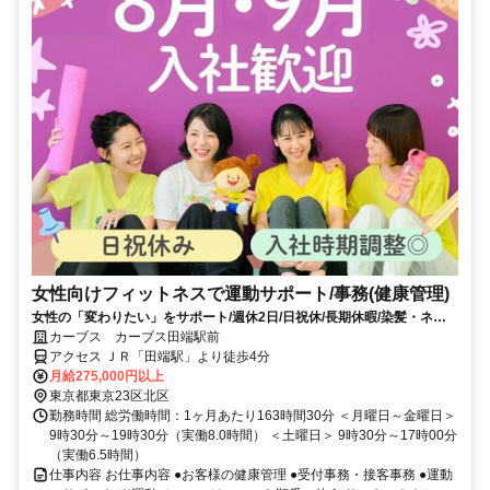
女性向けフィットネスで運動サポート/事務(健康管理)
女性の「変わりたい」をサポート/週休2日/日祝休/長期休暇/染髪・ネイ
ルOK※規定内
カーブス カーブス田端駅前
アクセス ＪＲ「田端駅」より徒歩4分
月給275,000円以上
東京都東京23区北区
勤務時間 総労働時間：1ヶ月あたり163時間30分 ＜月曜日～金曜日＞
9時30分～19時30分（実働8.0時間） ＜土曜日＞ 9時30分～17時00分
（実働6.5時間）
仕事内容 お仕事内容 ●お客様の健康管理 ●受付事務・接客事務 ●運動