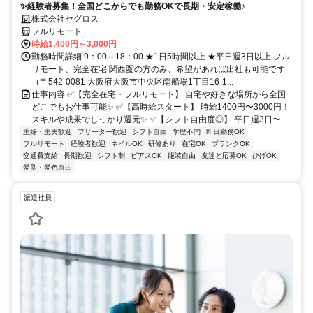
✨経験者募集！全国どこからでも勤務OKで長期・安定稼働♪
株式会社セグロス
フルリモート
時給1,400円～3,000円
勤務時間詳細 9：00～18：00 ★1日5時間以上 ★平日週3日以上 フル
リモート、完全在宅 関西圏の方のみ、希望があれば出社も可能です
（〒542-0081 大阪府大阪市中央区南船場1丁目16-1...
仕事内容 ✅【完全在宅・フルリモート】 自宅や好きな場所から全国
どこでもお仕事可能✨ ✅【高時給スタート】 時給1400円〜3000円！
スキルや成果でしっかり還元✨ ✅【シフト自由度◎】 平日週3日〜...
主婦・主夫歓迎
フリーター歓迎
シフト自由
学歴不問
即日勤務OK
フルリモート
経験者歓迎
ネイルOK
研修あり
在宅OK
ブランクOK
交通費支給
長期歓迎
シフト制
ピアスOK
服装自由
友達と応募OK
ひげOK
髪型・髪色自由
派遣社員