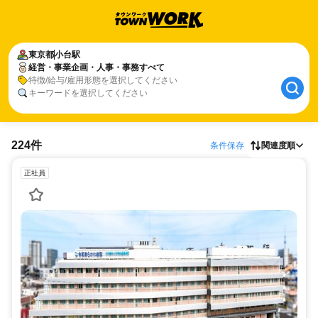
東京都
小台駅
経営・事業企画・人事・事務すべて
特徴/給与/雇用形態を選択してください
キーワードを選択してください
224件
条件保存
関連度順
正社員