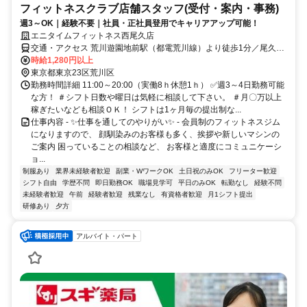
フィットネスクラブ店舗スタッフ(受付・案内・事務)
週3～OK｜経験不要｜社員・正社員登用でキャリアアップ可能！
エニタイムフィットネス西尾久店
交通・アクセス 荒川遊園地前駅（都電荒川線）より徒歩1分／尾久駅
（JR上野東京ライン）より徒歩8分
時給1,280円以上
東京都東京23区荒川区
勤務時間詳細 11:00～20:00（実働8ｈ休憩1ｈ） ✅週3～4日勤務可能
な方！ ＃シフト日数や曜日は気軽に相談して下さい。 ＃月〇万以上
稼ぎたいなども相談ＯＫ！ シフトは1ヶ月毎の提出制な...
仕事内容 - ✨仕事を通してのやりがい✨ - 会員制のフィットネスジム
になりますので、 顔馴染みのお客様も多く、挨拶や新しいマシンの
ご案内 困っていることの相談など、 お客様と適度にコミュニケーシ
ョ...
制服あり
業界未経験者歓迎
副業・WワークOK
土日祝のみOK
フリーター歓迎
シフト自由
学歴不問
即日勤務OK
職場見学可
平日のみOK
転勤なし
経験不問
未経験者歓迎
午前
経験者歓迎
残業なし
有資格者歓迎
月1シフト提出
研修あり
夕方
アルバイト・パート