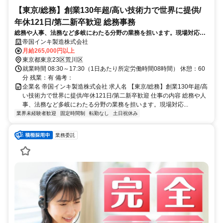
【東京/総務】創業130年超/高い技術力で世界に提供/
年休121日/第二新卒歓迎 総務事務
総務や人事、法務など多岐にわたる分野の業務を担います。現場対応を
通して社員が快適に働ける環境を作り、組織の円滑な運営に直接貢献で
帝国インキ製造株式会社
きるやりがいがあります。
月給265,000円以上
東京都東京23区荒川区
就業時間 08:30～17:30（1日あたり所定労働時間08時間） 休憩：60
分 残業：有 備考：
企業名 帝国インキ製造株式会社 求人名 【東京/総務】創業130年超/高
い技術力で世界に提供/年休121日/第二新卒歓迎 仕事の内容 総務や人
事、法務など多岐にわたる分野の業務を担います。現場対応...
業界未経験者歓迎
固定時間制
転勤なし
土日祝休み
業務委託