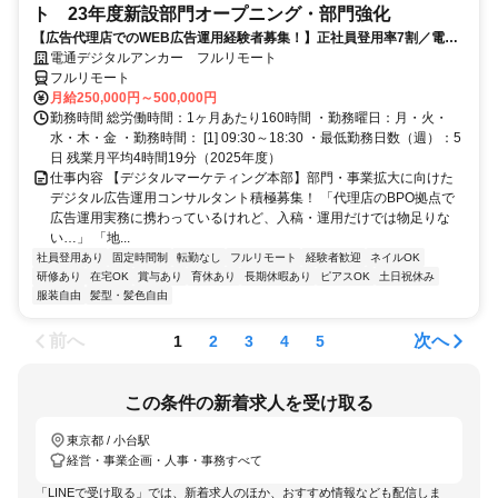
ト 23年度新設部門オープニング・部門強化
【広告代理店でのWEB広告運用経験者募集！】正社員登用率7割／電通
G／全国×完全在宅／年休126日・土日祝休み／残業月平均4時間19分
電通デジタルアンカー フルリモート
フルリモート
月給250,000円～500,000円
勤務時間 総労働時間：1ヶ月あたり160時間 ・勤務曜日：月・火・
水・木・金 ・勤務時間： [1] 09:30～18:30 ・最低勤務日数（週）：5
日 残業月平均4時間19分（2025年度）
仕事内容 【デジタルマーケティング本部】部門・事業拡大に向けた
デジタル広告運用コンサルタント積極募集！ 「代理店のBPO拠点で
広告運用実務に携わっているけれど、入稿・運用だけでは物足りな
い…」 「地...
社員登用あり
固定時間制
転勤なし
フルリモート
経験者歓迎
ネイルOK
研修あり
在宅OK
賞与あり
育休あり
長期休暇あり
ピアスOK
土日祝休み
服装自由
髪型・髪色自由
前へ
次へ
1
2
3
4
5
この条件の新着求人を受け取る
東京都 / 小台駅
経営・事業企画・人事・事務すべて
「LINEで受け取る」では、新着求人のほか、おすすめ情報なども配信しま