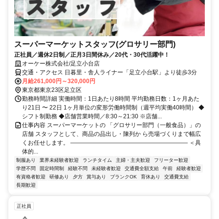
スーパーマーケットスタッフ(グロサリー部門)
正社員／週休2日制／正月3日間休み／20代・30代活躍中！
オーケー株式会社/足立小台店
交通・アクセス 日暮里・舎人ライナー「足立小台駅」より徒歩3分
月給261,000円～320,000円
東京都東京23区足立区
勤務時間詳細 実働時間：1日あたり8時間 平均勤務日数：1ヶ月あた
り21日 〜 22日 1ヶ月単位の変形労働時間制（週平均実働40時間） ◆
シフト制勤務 ◆店舗営業時間／8:30～21:30 ※店舗...
仕事内容 スーパーマーケットの 「グロサリー部門（一般食品）」の
店舗 スタッフとして、商品の品出し・陳列か ら売場づくりまで幅広
くお任せします。 ―――――――――――――――――――― ＜具
体的...
制服あり
業界未経験者歓迎
ランチタイム
主婦・主夫歓迎
フリーター歓迎
学歴不問
固定時間制
経験不問
未経験者歓迎
交通費全額支給
午前
経験者歓迎
有資格者歓迎
研修あり
夕方
賞与あり
ブランクOK
育休あり
交通費支給
長期歓迎
正社員