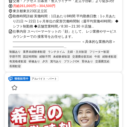
交通・アクセス 日暮里・舎人ライナー「足立小台駅」より徒歩3分
月給261,000円～304,500円
東京都東京23区足立区
勤務時間詳細 実働時間：1日あたり8時間 平均勤務日数：1ヶ月あた
り21日 〜 22日 1ヶ月単位の変形労働時間制（週平均実働40時間） ◆
シフト制勤務 ◆店舗営業時間／8:30～21:30 ※店舗...
仕事内容 スーパーマーケットの「顔」として、 レジ業務やサービス
カウンターでの 接客等をお任せします。
―――――――――――――――――――― ＜具体的な業務内容＞
―――――――――――――――...
制服あり
業界未経験者歓迎
ランチタイム
主婦・主夫歓迎
フリーター歓迎
学歴不問
固定時間制
経験不問
未経験者歓迎
交通費全額支給
午前
経験者歓迎
有資格者歓迎
研修あり
夕方
賞与あり
ブランクOK
育休あり
交通費支給
長期歓迎
アルバイト・パート