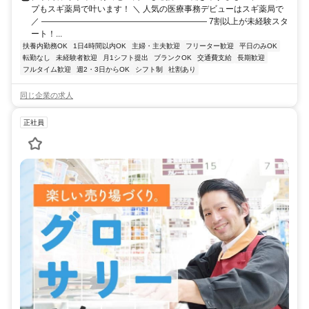
プもスギ薬局で叶います！ ＼ 人気の医療事務デビューはスギ薬局で
／ ―――――――――――――――――――― 7割以上が未経験スタ
ート！...
扶養内勤務OK
1日4時間以内OK
主婦・主夫歓迎
フリーター歓迎
平日のみOK
転勤なし
未経験者歓迎
月1シフト提出
ブランクOK
交通費支給
長期歓迎
フルタイム歓迎
週2・3日からOK
シフト制
社割あり
同じ企業の求人
正社員