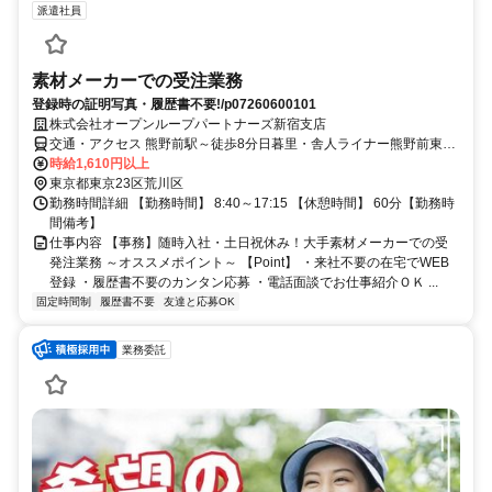
派遣社員
素材メーカーでの受注業務
登録時の証明写真・履歴書不要!/p07260600101
株式会社オープンループパートナーズ新宿支店
交通・アクセス 熊野前駅～徒歩8分日暮里・舎人ライナー熊野前東京
さくらトラム（都電荒川線）熊野前日暮里・舎人ライナー熊野前
時給1,610円以上
東京都東京23区荒川区
勤務時間詳細 【勤務時間】 8:40～17:15 【休憩時間】 60分【勤務時
間備考】
仕事内容 【事務】随時入社・土日祝休み！大手素材メーカーでの受
発注業務 ～オススメポイント～ 【Point】 ・来社不要の在宅でWEB
登録 ・履歴書不要のカンタン応募 ・電話面談でお仕事紹介ＯＫ ...
固定時間制
履歴書不要
友達と応募OK
業務委託