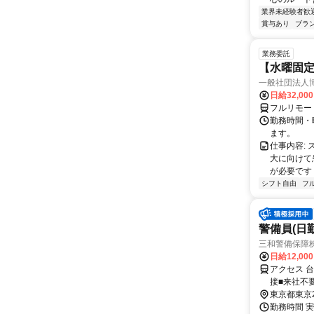
業界未経験者歓
賞与あり
ブラ
業務委託
【水曜固
一般社団法人
日給32,00
フルリモー
勤務時間・曜
ます。
仕事内容:
大に向けて
が必要です！
シフト自由
フ
警備員(日勤
三和警備保障株
日給12,00
アクセス 
接■来社不
東京都東京
勤務時間 実