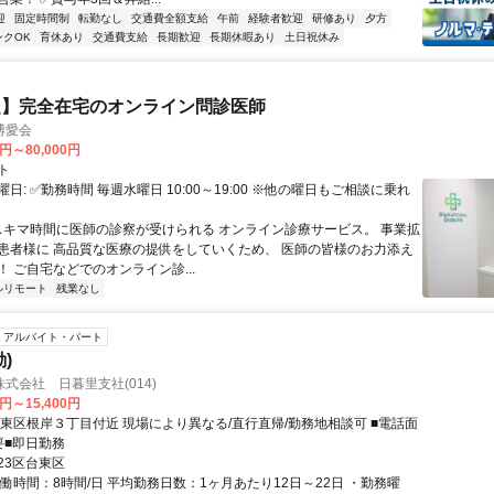
迎
固定時間制
転勤なし
交通費全額支給
午前
経験者歓迎
研修あり
夕方
ンクOK
育休あり
交通費支給
長期歓迎
長期休暇あり
土日祝休み
定】完全在宅のオンライン問診医師
博愛会
0円～80,000円
ト
日: ✅勤務時間 毎週水曜日 10:00～19:00 ※他の曜日もご相談に乗れ
 スキマ時間に医師の診察が受けられる オンライン診療サービス。 事業拡
患者様に 高品質な医療の提供をしていくため、 医師の皆様のお力添え
 ご自宅などでのオンライン診...
ルリモート
残業なし
アルバイト・パート
)
式会社 日暮里支社(014)
0円～15,400円
台東区根岸３丁目付近 現場により異なる/直行直帰/勤務地相談可 ■電話面
要■即日勤務
23区台東区
働時間：8時間/日 平均勤務日数：1ヶ月あたり12日～22日 ・勤務曜