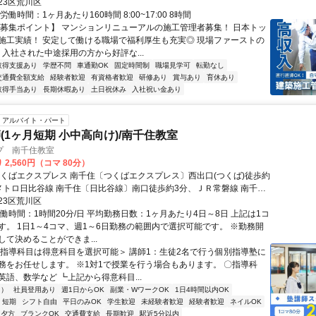
23区荒川区
労働時間：1ヶ月あたり160時間 8:00~17:00 8時間
【募集ポイント】 マンションリニューアルの施工管理者募集！ 日本トッ
施工実績！ 安定して働ける職場で福利厚生も充実◎ 現場ファーストの
 入社された中途採用の方から好評な...
取得支援あり
学歴不問
車通勤OK
固定時間制
職場見学可
転勤なし
交通費全額支給
経験者歓迎
有資格者歓迎
研修あり
賞与あり
育休あり
取得手当あり
長期休暇あり
土日祝休み
入社祝い金あり
アルバイト・パート
(1ヶ月短期 小中高向け)/南千住教室
プ 南千住教室
 2,560円（コマ 80分）
つくばエクスプレス 南千住〔つくばエクスプレス〕西出口(つくば)徒歩約
メトロ日比谷線 南千住〔日比谷線〕南口徒歩約3分、ＪＲ常磐線 南千住
西口(JR)徒歩約3分 JR東日本常磐線「南千住駅」より徒歩2分
23区荒川区
働時間：1時間20分/日 平均勤務日数：1ヶ月あたり4日～8日 上記は1コ
す。 1日1～4コマ、週1～6日勤務の範囲内で選択可能です。 ※勤務開
して決めることができま...
＜指導科目は得意科目を選択可能＞ 講師1：生徒2名で行う個別指導塾に
務をお任せします。 ※1対1で授業を行う場合もあります。 〇指導科
英語、数学など ┗上記から得意科目...
内）
社員登用あり
週1日からOK
副業・WワークOK
1日4時間以内OK
短期
シフト自由
平日のみOK
学生歓迎
未経験者歓迎
経験者歓迎
ネイルOK
夕方
ブランクOK
交通費支給
長期歓迎
駅近5分以内