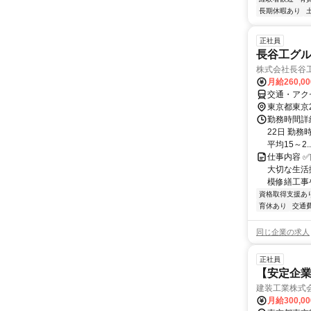
長期休暇あり
正社員
長谷工グ
株式会社長谷
月給260,0
交通・アク
東京都東京
勤務時間詳
22日 勤務時
平均15～2..
仕事内容 
大切な生活
模修繕工事
資格取得支援あ
育休あり
交通
同じ企業の求人
正社員
【安定企
建装工業株式
月給300,0