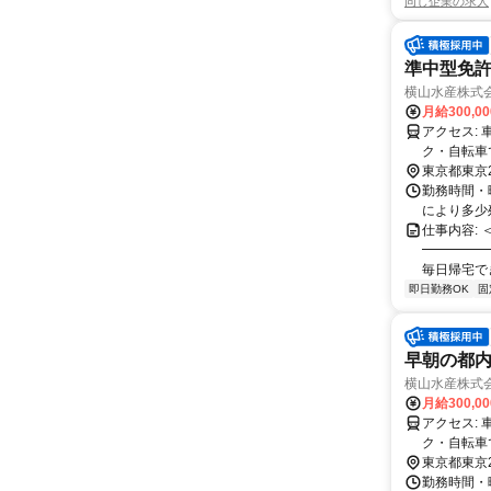
同じ企業の求人
準中型免許
横山水産株式
月給300,0
アクセス: 車・バイク・自転車通勤ＯＫ！ ※早朝からの仕事になるため、 車・バイ
ク・自転車で 通勤
各線：北千
東京都東京
ツリーライ
勤務時間・曜
により多少
仕事内容:
━━━━━
毎日帰宅で
即日勤務OK
固
早朝の都内
横山水産株式
月給300,0
アクセス: 車・バイク・自転車通勤ＯＫ！ ※早朝からの仕事になるため、 車・バイ
ク・自転車で 通勤
各線：北千
東京都東京
ツリーライ
勤務時間・曜