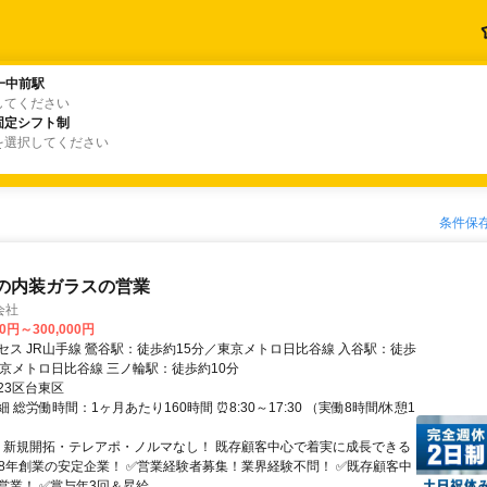
一中前駅
一中前駅
してください
固定シフト制
固定シフト制
を選択してください
条件保
の内装ガラスの営業
会社
00円～300,000円
セス JR山手線 鶯谷駅：徒歩約15分／東京メトロ日比谷線 入谷駅：徒歩
東京メトロ日比谷線 三ノ輪駅：徒歩約10分
23区台東区
 総労働時間：1ヶ月あたり160時間 ⏰8:30～17:30 （実働8時間/休憩1
／ 新規開拓・テレアポ・ノルマなし！ 既存顧客中心で着実に成長できる
1948年創業の安定企業！ ✅営業経験者募集！業界経験不問！ ✅既存顧客中
業！ ✅賞与年3回＆昇給...