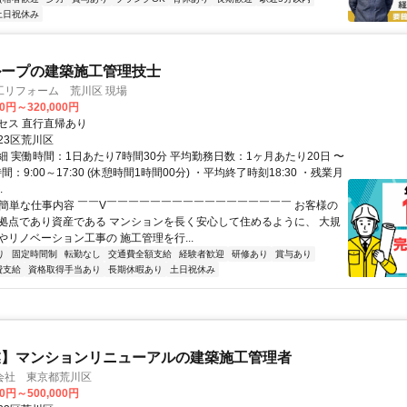
土日祝休み
ループの建築施工管理技士
工リフォーム 荒川区 現場
00円～320,000円
セス 直行直帰あり
23区荒川区
細 実働時間：1日あたり7時間30分 平均勤務日数：1ヶ月あたり20日 〜
間：9:00～17:30 (休憩時間1時間00分) ・平均終了時刻18:30 ・残業月
.
✅簡単な仕事内容 ￣￣V￣￣￣￣￣￣￣￣￣￣￣￣￣￣￣￣￣ お客様の
拠点であり資産である マンションを長く安心して住めるように、 大規
やリノベーション工事の 施工管理を行...
り
固定時間制
転勤なし
交通費全額支給
経験者歓迎
研修あり
賞与あり
費支給
資格取得手当あり
長期休暇あり
土日祝休み
業】マンションリニューアルの建築施工管理者
会社 東京都荒川区
00円～500,000円