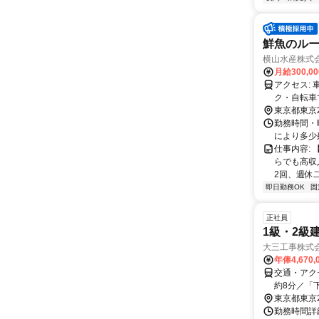
鮮魚のルー
横山水産株式
月給300,0
アクセス: 車・バイク・自転車通勤ＯＫ！ ※早朝からの仕事になるため、 車・バイ
ク・自転車で 通勤
各線：北千
東京都東京
ツリーライ
勤務時間・曜
により多少
仕事内容:
らでも高収
2回、週休二
即日勤務OK
固
正社員
1級・2級
大三工事株式会
年俸4,670,
交通・アク
約8分／「
線・東京メ
東京都東京
1.8km
勤務時間詳細