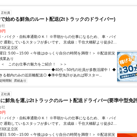
正社員
で始める鮮魚のルート配送(2tトラックのドライバー)
会社
00円
しているスタッフが多いです。 京成線：千住大橋駅より徒歩2分
住駅より徒歩13分 (日比谷線/千代田線/つくばエクスプレス 東武スカイ
23区足立区
ン/ＪＲ常磐線)
日: 5:00～15:00 ＜午後はゆっくり自分の時間を満喫！＞ ※配送状況
残業あり
 ＜＜ このお仕事の魅力をご紹介！ ＞＞
━━━━━━━━━━━━━━ ◆40代～50代の社員が多数活躍中！ ◆
きる都内のみの近距離配送◎ ◆準中型免許があれば即スター...
定時間制
昇給あり
正社員
に鮮魚を運ぶ2tトラックのルート配送ドライバー(要準中型免許
会社
00円
しているスタッフが多いです。 京成線：千住大橋駅より徒歩2分
住駅より徒歩13分 (日比谷線/千代田線/つくばエクスプレス 東武スカイ
23区足立区
ン/ＪＲ常磐線)
日: 5:00～15:00 ＜午後はゆっくり自分の時間を満喫！＞ ※配送状況