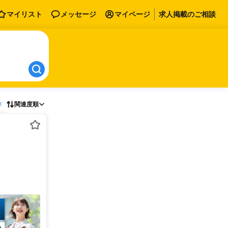
マイリスト
メッセージ
マイページ
求人掲載のご相談
存
関連度順