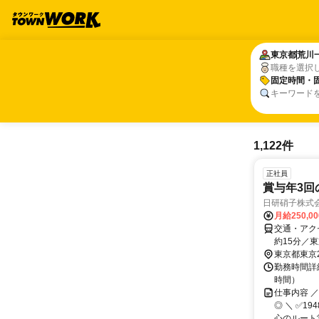
東京都
東京都
荒川
荒川
職種を選択
固定時間・
固定時間・
キーワード
1,122件
正社員
賞与年3回
日研硝子株式
月給250,0
交通・アク
約15分／
東京都東京
勤務時間詳細
時間）
仕事内容 
◎ ＼ ✅
心のルート営