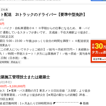
正社員
ト配送 2tトラックのドライバー【要準中型免許】
会社
00円
しているスタッフが多いです。 京成線：千住大橋駅より徒歩2分
住駅より徒歩13分 (日比谷線/千代田線/つくばエクスプレス 東武スカイ
23区足立区
ン/ＪＲ常磐線)
日: 5:00～15:00 ＜午後はゆっくり自分の時間を満喫！＞ ※配送状況
残業あり
 【この求人についてサクッとご紹介】 ✅️給与⇒月給30万円～！未経験か
入！ ✅️時間⇒早朝スタート！夕方には業務終了！ ✅️他⇒昇給・賞与各年
日制（日水祝） ✅️働...
定時間制
昇給あり
建築施工管理技士または建築士
社(本社)
000円～9,100,000円
セス 【➤電車・バス通勤の方】東京メトロ日比谷線「入谷駅」より徒歩
下谷警察署前」バス停より徒歩約1分【➤周辺の駅からの距離】JR各
トロ「上野駅」より約1.7km／JR各線・京成本線「日暮里駅」より約
23区台東区
／東武スカイツリーライン・東京メトロ「浅草駅」より約2.1km【➤周辺区
 総労働時間：1ヶ月あたり158時間36分 ◤￣￣￣￣￣￣￣￣ ❖ 勤務