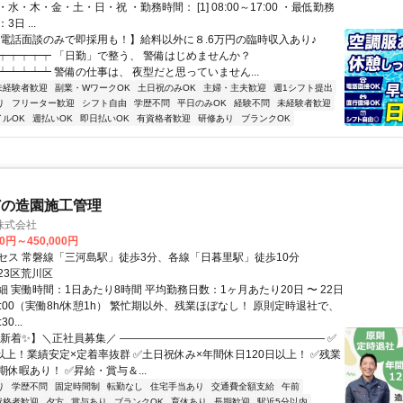
水・木・金・土・日・祝 ・勤務時間： [1] 08:00～17:00 ・最低勤務
日 ...
【電話面談のみで即採用も！】給料以外に８.6万円の臨時収入あり♪
┯┯┯┯┯ 「日勤」で整う、 警備はじめませんか？
┷┷┷┷┷ 警備の仕事は、 夜型だと思っていません...
未経験者歓迎
副業・WワークOK
土日祝のみOK
主婦・主夫歓迎
週1シフト提出
り
フリーター歓迎
シフト自由
学歴不問
平日のみOK
経験不問
未経験者歓迎
イルOK
週払いOK
即日払いOK
有資格者歓迎
研修あり
ブランクOK
どの造園施工管理
株式会社
00円～450,000円
セス 常磐線「三河島駅」徒歩3分、各線「日暮里駅」徒歩10分
23区荒川区
 実働時間：1日あたり8時間 平均勤務日数：1ヶ月あたり20日 〜 22日
17:00（実働8h/休憩1h） 繁忙期以外、残業ほぼなし！ 原則定時退社で、
0...
【新着✨】＼正社員募集／ ――――――――――――――――――― ✅
年以上！業績安定×定着率抜群 ✅土日祝休み×年間休日120日以上！ ✅残業
休暇あり！ ✅昇給・賞与＆...
り
学歴不問
固定時間制
転勤なし
住宅手当あり
交通費全額支給
午前
資格者歓迎
夕方
賞与あり
ブランクOK
育休あり
長期歓迎
駅近5分以内