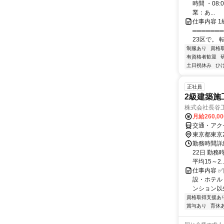
役所からの距
時間 ・08:
業：あ...
仕事内容 
══════
23区で。 
制服あり
資格
有資格者歓迎
土日祝休み
ひ
正社員
2級建築施
株式会社長谷
月給260,0
交通・アク
東京都東京
勤務時間詳
22日 勤務時
平均15～2..
仕事内容 
設・ホテル
ンション以
資格取得支援あ
賞与あり
育休