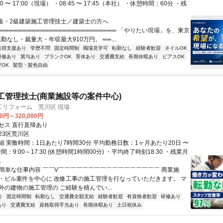
離】台東区役所より約1.7km／荒川区役所より約1.7km
00 〜 17:00（現場） ・08:45 〜 17:45（本社） ・休憩時間：60分 ・残
1級・2級建築施工管理技士／建築士の方へ
═══════════════════════════ 「やりたい現場」を、東京
転勤なし・裁量大・年収最大910万円。 ══...
取得支援あり
学歴不問
固定時間制
職場見学可
転勤なし
経験者歓迎
ネイルOK
研修あり
賞与あり
ブランクOK
育休あり
交通費支給
長期休暇あり
ピアスOK
げOK
髪型・髪色自由
工管理技士(商業施設等の案件中心)
工リフォーム 荒川区 現場
00円～320,000円
セス 直行直帰あり
23区荒川区
細 実働時間：1日あたり7時間30分 平均勤務日数：1ヶ月あたり20日 〜
間：9:00～17:30 (休憩時間1時間00分) ・平均終了時刻18:30 ・残業月
.
✅簡単な仕事内容 ￣￣V￣￣￣￣￣￣￣￣￣￣￣￣￣￣￣￣￣ 商業施
・ビル案件を中心に 改修工事の施工管理を行なっていただきます。 マ
外の建物の施工管理の ご経験を積んでい...
り
固定時間制
転勤なし
交通費全額支給
経験者歓迎
有資格者歓迎
研修あり
あり
交通費支給
資格取得手当あり
長期休暇あり
土日祝休み