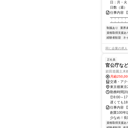
日：月・火・
日数（週）：3
仕事内容 
┯┯┯┯┯
┷┷┷┷┷
制服あり
業界
資格取得支援あ
経験者歓迎
ネ
同じ企業の求人
正社員
官公庁な
岩田造園土木
月給250,0
交通・アク
東京都東京
勤務時間詳細
⏰8:00～
遅くても18:3
仕事内容 
創業100
少なめ！長期
資格取得支援あ
経験者歓迎
有