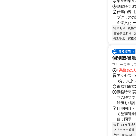
東京都東京
勤務時間 総
仕事内容 
プクラスの
企業文化 ー
制服あり
資格
住宅手当あり
長期歓迎
資格
個別塾講師
フリーステッ
1業務あたり
アクセス 
3分、東京
（常磐線）
東京都東京
勤務時間 実
マの時間で
始後も相談
仕事内容 
て塾講師業
目：国語、
短期（3ヵ月以
フリーター歓迎
夜間
研修あり