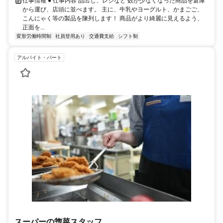
仕事情報 ● 仕事内容 品出し、レジなど 数が少なくなった商品を倉庫
から運び、店頭に並べます。 主に、牛乳やヨーグルト、かまごご、
こんにゃく等の製品を陳列します！ 商品がより綺麗に見えるよう、
正面を...
変形労働時間制
社員登用あり
交通費支給
シフト制
アルバイト・パート
スーパーの惣菜スタッフ