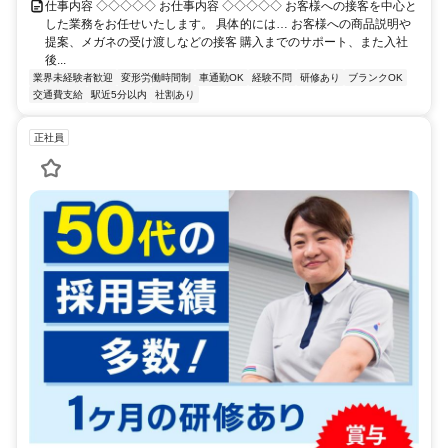
仕事内容 ◇◇◇◇◇ お仕事内容 ◇◇◇◇◇ お客様への接客を中心と
した業務をお任せいたします。 具体的には… お客様への商品説明や
提案、メガネの受け渡しなどの接客 購入までのサポート、また入社
後...
業界未経験者歓迎
変形労働時間制
車通勤OK
経験不問
研修あり
ブランクOK
交通費支給
駅近5分以内
社割あり
正社員