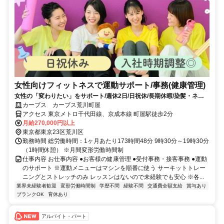
女性向けフィットネスで運動サポート/事務(健康管理)
女性の「変わりたい」をサポート/週休2日/日祝休/長期休暇/染髪・ネイ
ルOK※規定内
カーブス カーブス荒川町屋
アクセス 東京メトロ千代田線、京成本線 町屋駅徒歩2分
月給270,000円以上
東京都東京23区荒川区
勤務時間 総労働時間：1ヶ月あたり173時間48分 9時30分～19時30分
（1時間休憩） ※月間変形労働時間制
仕事内容 お仕事内容 ●お客様の健康管理 ●受付事務・接客事務 ●運動
のサポート ※運動メニューはマシンを順番に使う サーキットトレー
ニングとストレッチのみ レッスンはないので未経験でも安心 ※各...
業界未経験者歓迎
変形労働時間制
学歴不問
経験不問
交通費全額支給
賞与あり
ブランクOK
育休あり
アルバイト・パート