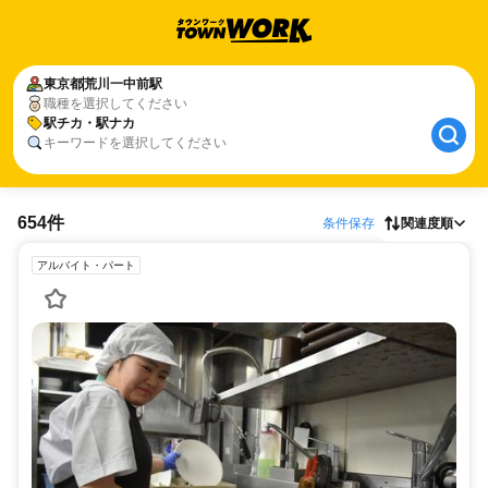
東京都
荒川一中前駅
職種を選択してください
駅チカ・駅ナカ
キーワードを選択してください
654件
条件保存
関連度順
アルバイト・パート