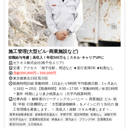
施工管理(大型ビル･商業施設など)
前職給与考慮｜高収入！年収500万も｜スキル･キャリアUPに
ゼクオス株式会社(南千住エリア)
交通・アクセス 「南千住駅」周辺など ★直行直帰OK ★転勤なし
月給300,000円～500,000円
東京都東京23区荒川区
勤務時間詳細 実働時間：1日あたり8時間 平均勤務日数：1ヶ月あた
り18日 〜 20日 【勤務時間】 8:00～17:00 ＊実働8時間／休憩1時間
＊案件･時期により多少残業あり（月平均残業時間...
仕事内容 ＜ 解体業のリーディングカンパニー ＞ 商業施設･ビル･病
院･学校･行政機関など 「大型建築物解体」をメインに行う当社の 施
工管理職を募集します。 ✨ 高収入！経験･スキル考慮します ✨...
業界未経験者歓迎
資格取得支援あり
学歴不問
固定時間制
転勤なし
経験不問
住宅手当あり
交通費全額支給
研修あり
賞与あり
ブランクOK
交通費支給
駅近5分以内
土日祝休み