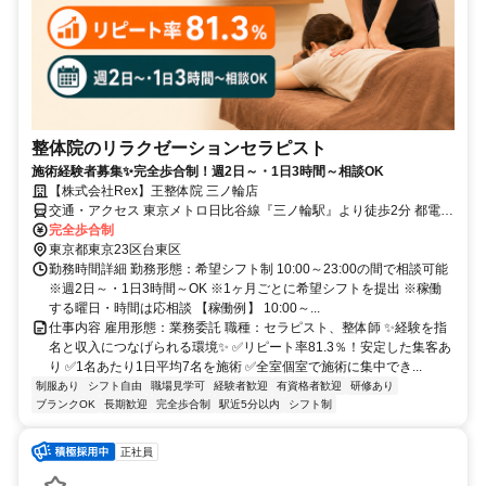
整体院のリラクゼーションセラピスト
施術経験者募集✨完全歩合制！週2日～・1日3時間～相談OK
【株式会社Rex】王整体院 三ノ輪店
交通・アクセス 東京メトロ日比谷線『三ノ輪駅』より徒歩2分 都電荒
川線『三ノ輪橋駅』より徒歩5分
完全歩合制
東京都東京23区台東区
勤務時間詳細 勤務形態：希望シフト制 10:00～23:00の間で相談可能
※週2日～・1日3時間～OK ※1ヶ月ごとに希望シフトを提出 ※稼働
する曜日・時間は応相談 【稼働例】 10:00～...
仕事内容 雇用形態：業務委託 職種：セラピスト、整体師 ✨経験を指
名と収入につなげられる環境✨ ✅リピート率81.3％！安定した集客あ
り ✅1名あたり1日平均7名を施術 ✅全室個室で施術に集中でき...
制服あり
シフト自由
職場見学可
経験者歓迎
有資格者歓迎
研修あり
ブランクOK
長期歓迎
完全歩合制
駅近5分以内
シフト制
正社員