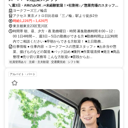
＼週3日・AMのみOK ♪×未経験歓迎！×社割有♪／惣菜売場のスタッフ募
集
ヨークフーズ三ノ輪店
アクセス 東京メトロ日比谷線「三ノ輪」駅より徒歩2分
時給1,226円～1,426円
東京都東京23区荒川区
時間帯 朝、昼、夕方・夜 勤務曜日・時間 募集勤務時間 8:00～12：
00 1日4時間～、週3日～5日の勤務ができる方 ■勤務時間は上記時間
内でご相談ください ■早朝からできる方歓迎！ ■土日勤務...
仕事情報 ● 仕事内容 ＜ヨークフースの惣菜スタッフ＞ ■お弁当や惣
菜、揚げものなどの製造 ■パック詰め ■陳列 ■作業場清掃 ■発注 ■商品
整理 ■売り切り業務等 こんな方歓迎♪ ■普段からお...
社員登用あり
主婦・主夫歓迎
交通費支給
シフト制
アルバイト・パート