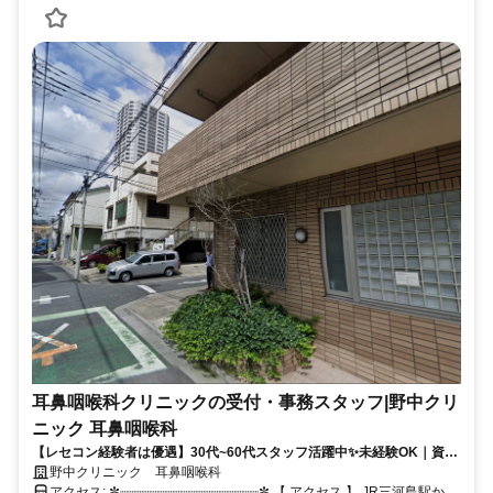
耳鼻咽喉科クリニックの受付・事務スタッフ|野中クリ
ニック 耳鼻咽喉科
【レセコン経験者は優遇】30代~60代スタッフ活躍中✨未経験OK｜資格
不要｜週2日〜 JR三河島から徒歩4分
野中クリニック 耳鼻咽喉科
アクセス: ✼┈┈┈┈┈┈┈┈┈┈┈┈┈┈┈┈┈┈✼ 【 アクセス 】 JR三河島駅から