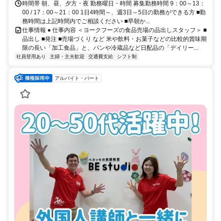
時間帯 朝、昼、夕方・夜 勤務曜日・時間 募集勤務時間 9：00～13：
00 / 17：00～21：00 1日4時間～、週3日～5日の勤務ができる方 ■勤
務時間は上記時間内でご相談ください ■早朝か...
仕事情報 ● 仕事内容 ＜ヨークフーズの食品売場の品出しスタッフ＞ ■
品出し ■発注 ■売場づくり など 米や飲料・お菓子などの比較的賞味期
限の長い「加工食品」と、パンや冷蔵品など日配品の「デイリー...
社員登用あり
主婦・主夫歓迎
交通費支給
シフト制
アルバイト・パート