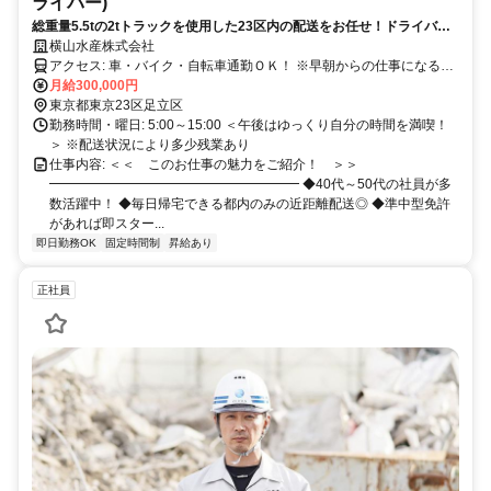
ライバー)
総重量5.5tの2tトラックを使用した23区内の配送をお任せ！ドライバー
経験者の40代～50代が多数活躍中！1日10～15件なので無理なく働けま
横山水産株式会社
す◎
アクセス: 車・バイク・自転車通勤ＯＫ！ ※早朝からの仕事になるた
め、 車・バイク・自転車で 通勤しているスタッフが多いです。 京成
月給300,000円
線：千住大橋駅より徒歩2分 各線：北千住駅より徒歩13分 (日比谷線/
東京都東京23区足立区
千代田線/つくばエクスプレス 東武スカイツリーライン/ＪＲ常磐線)
勤務時間・曜日: 5:00～15:00 ＜午後はゆっくり自分の時間を満喫！
＞ ※配送状況により多少残業あり
仕事内容: ＜＜ このお仕事の魅力をご紹介！ ＞＞
━━━━━━━━━━━━━━━━━━━ ◆40代～50代の社員が多
数活躍中！ ◆毎日帰宅できる都内のみの近距離配送◎ ◆準中型免許
があれば即スター...
即日勤務OK
固定時間制
昇給あり
正社員