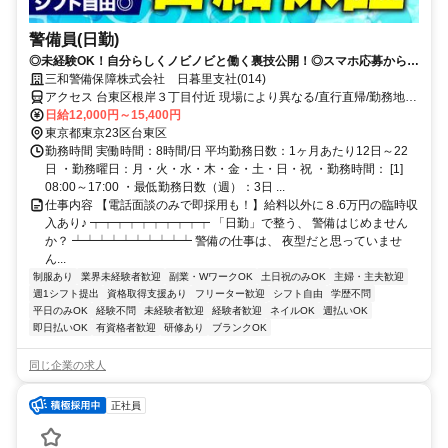
警備員(日勤)
◎未経験OK！自分らしくノビノビと働く裏技公開！◎スマホ応募から電
話面接で最短15分で内定！
三和警備保障株式会社 日暮里支社(014)
アクセス 台東区根岸３丁目付近 現場により異なる/直行直帰/勤務地相
談可 ■電話面接■来社不要■即日勤務
日給12,000円～15,400円
東京都東京23区台東区
勤務時間 実働時間：8時間/日 平均勤務日数：1ヶ月あたり12日～22
日 ・勤務曜日：月・火・水・木・金・土・日・祝 ・勤務時間： [1]
08:00～17:00 ・最低勤務日数（週）：3日 ...
仕事内容 【電話面談のみで即採用も！】給料以外に８.6万円の臨時収
入あり♪ ┯┯┯┯┯┯┯┯┯┯ 「日勤」で整う、 警備はじめません
か？ ┷┷┷┷┷┷┷┷┷┷ 警備の仕事は、 夜型だと思っていませ
ん...
制服あり
業界未経験者歓迎
副業・WワークOK
土日祝のみOK
主婦・主夫歓迎
週1シフト提出
資格取得支援あり
フリーター歓迎
シフト自由
学歴不問
平日のみOK
経験不問
未経験者歓迎
経験者歓迎
ネイルOK
週払いOK
即日払いOK
有資格者歓迎
研修あり
ブランクOK
同じ企業の求人
正社員