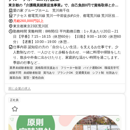
東京都の『介護職員就業促進事業』で、自己負担0円で資格取得と介護
の仕事をスタートしよう
愛の家 グループホーム 荒川南千住
アクセス 都電荒川線 荒川一中前徒歩約1分、都電荒川線 荒川区役所
前徒歩約4分、都電荒川線 三ノ輪橋徒歩約4分 都電荒川線「荒川一中
月給260,000円以上
前駅」より徒歩2分
東京都東京23区荒川区
勤務時間 実働時間：8時間/日 平均勤務日数：1ヶ月あたり20日～21
日 【早番】7:15～16:15（休憩60分） 【日勤】9:00～18:00（休憩60
分） 【遅番】10:00～19:00（休憩...
仕事内容 認知症の方の「自分らしい生活」を支えるお仕事です。少
人数制なので、一人ひとりと歩幅を合わせ、一緒に料理や掃除をした
り、散歩や外食に出かけたりと、家庭的な温かい時間を過ごします。
季節の行事など...
業界未経験者歓迎
資格取得支援あり
フリーター歓迎
バイク通勤OK
職場見学可
経験不問
未経験者歓迎
賞与あり
ブランクOK
交通費支給
シフト制
社割あり
服装自由
髪型・髪色自由
同じ企業の求人
正社員