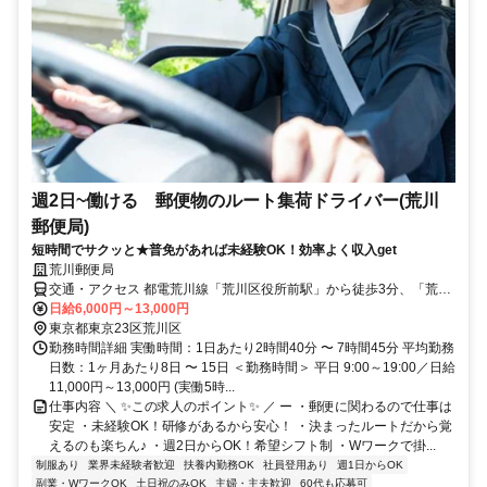
週2日~働ける 郵便物のルート集荷ドライバー(荒川
郵便局)
短時間でサクッと★普免があれば未経験OK！効率よく収入get
荒川郵便局
交通・アクセス 都電荒川線「荒川区役所前駅」から徒歩3分、「荒川
一中前駅」から徒歩7分
日給6,000円～13,000円
東京都東京23区荒川区
勤務時間詳細 実働時間：1日あたり2時間40分 〜 7時間45分 平均勤務
日数：1ヶ月あたり8日 〜 15日 ＜勤務時間＞ 平日 9:00～19:00／日給
11,000円～13,000円 (実働5時...
仕事内容 ＼ ✨この求人のポイント✨ ／ ー ・郵便に関わるので仕事は
安定 ・未経験OK！研修があるから安心！ ・決まったルートだから覚
えるのも楽ちん♪ ・週2日からOK！希望シフト制 ・Wワークで掛...
制服あり
業界未経験者歓迎
扶養内勤務OK
社員登用あり
週1日からOK
副業・WワークOK
土日祝のみOK
主婦・主夫歓迎
60代も応募可