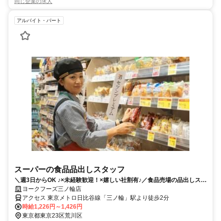
同じ企業の求人
アルバイト・パート
スーパーの食品品出しスタッフ
＼週3日からOK ♪×未経験歓迎！×嬉しい社割有♪／食品売場の品出しスタ
ッフ募集
ヨークフーズ三ノ輪店
アクセス 東京メトロ日比谷線「三ノ輪」駅より徒歩2分
時給1,226円～1,426円
東京都東京23区荒川区