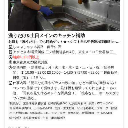
洗うだけ&土日メインのキッチン補助
お皿を「洗うだけ」でも時給ゲット★＜シフト自己申告制/短時間3h～/
週2日～＞
しゃぶしゃぶ木曽路 南千住店
アクセス 都電荒川線 三ノ輪橋徒歩約4分、東京メトロ日比谷線 三ノ
輪3番口徒歩約5分、都電荒川線 荒川一中前徒歩約7分 日比谷線「三
時給1,300円以上
ノ輪駅」徒歩約5分
東京都東京23区荒川区
勤務時間 ・勤務曜日：月・火・水・木・金・土・日・祝 ・勤務時
間： [1] 10:00～22:00 [2] 10:00～14:30 [3] 17:00～22:00 ・最低勤務
日数（週）：2日 シ...
仕事内容 「簡単なお皿やグラスの洗い物」などの簡単な業務 のみ！
コツコツ作業ですぐ慣れます。洗浄機も頑張ってくれますよ！その
他、「写真を見て作るキレイな野菜盛り」「接客なし、ホールスタッ
フへの料理の...
制服あり
業界未経験者歓迎
扶養内勤務OK
社員登用あり
副業・WワークOK
1日4時間以内OK
土日祝のみOK
主婦・主夫歓迎
60代も応募可
フリーター歓迎
バイク通勤OK
給料前払いOK
シフト自由
学歴不問
車通勤OK
平日のみOK
学生歓迎
未経験者歓迎
午前
経験者歓迎