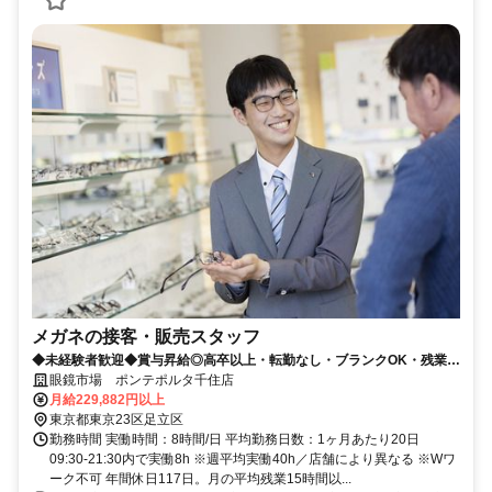
メガネの接客・販売スタッフ
◆未経験者歓迎◆賞与昇給◎高卒以上・転勤なし・ブランクOK・残業少
なめ・業界No1！
眼鏡市場 ポンテポルタ千住店
月給229,882円以上
東京都東京23区足立区
勤務時間 実働時間：8時間/日 平均勤務日数：1ヶ月あたり20日
09:30-21:30内で実働8h ※週平均実働40h／店舗により異なる ※Wワ
ーク不可 年間休日117日。月の平均残業15時間以...