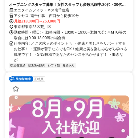
オープニングスタッフ募集！女性スタッフも多数活躍中/20代・30代活
躍中/明るく清潔な職場！/未経験大歓迎♪
エニタイムフィットネス南千住店
アクセス: ​南千住駅 西口から徒歩10分
月給218,000円～253,000円
東京都東京23区荒川区
勤務時間・曜日: ＜勤務時間＞ 10:00～19:00 (休憩70分) ※MTG等の
場合には9:00-18:00等の場合有
仕事内容: ／ この求人のポイント ＼ ・健康と美しさをサポートする
お仕事！ ・運動が苦⼿な⽅でもOK！健康と美を楽しみながら学べる
職場です！ ・SNS投稿であなたのセンスを活かせます！ ・働きな
が...
交通費支給
駅近5分以内
シフト制
昇給あり
正社員