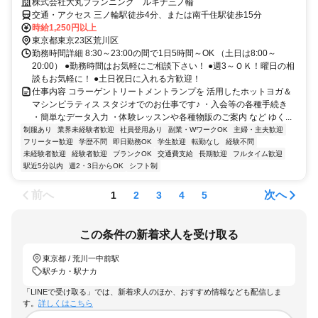
株式会社大丸プランニング ルキナ三ノ輪
交通・アクセス 三ノ輪駅徒歩4分、または南千住駅徒歩15分
時給1,250円以上
東京都東京23区荒川区
勤務時間詳細 8:30～23:00の間で1日5時間～OK （土日は8:00～
20:00） ●勤務時間はお気軽にご相談下さい！ ●週3～ＯＫ！曜日の相
談もお気軽に！ ●土日祝日に入れる方歓迎！
仕事内容 コラーゲントリートメントランプを 活用したホットヨガ＆
マシンピラティス スタジオでのお仕事です♪ ・入会等の各種手続き
・簡単なデータ入力 ・体験レッスンや各種物販のご案内 など ゆく...
制服あり
業界未経験者歓迎
社員登用あり
副業・WワークOK
主婦・主夫歓迎
フリーター歓迎
学歴不問
即日勤務OK
学生歓迎
転勤なし
経験不問
未経験者歓迎
経験者歓迎
ブランクOK
交通費支給
長期歓迎
フルタイム歓迎
駅近5分以内
週2・3日からOK
シフト制
前へ
次へ
1
2
3
4
5
この条件の新着求人を受け取る
東京都 / 荒川一中前駅
駅チカ・駅ナカ
「LINEで受け取る」では、新着求人のほか、おすすめ情報なども配信しま
す。
詳しくはこちら