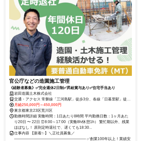
官公庁などの造園施工管理
《経験者募集》✅完全週休2日制✅昇給賞与あり✅住宅手当あり
岩田造園土木株式会社
交通・アクセス 常磐線「三河島駅」徒歩3分、各線「日暮里駅」徒歩
10分
月給250,000円～450,000円
東京都東京23区荒川区
勤務時間詳細 実働時間：1日あたり8時間 平均勤務日数：1ヶ月あた
り20日 〜 22日 ⏰8:00～17:00（実働8h/休憩1h） 繁忙期以外、残業
ほぼなし！ 原則定時退社で、遅くても18:30...
仕事内容 【新着✨】＼正社員募集／
――――――――――――――――――― ✅創業100年以上！業績安