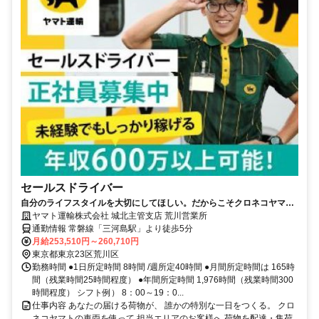
セールスドライバー
自分のライフスタイルを大切にしてほしい。だからこそクロネコヤマト
は収入も休日も充実
ヤマト運輸株式会社 城北主管支店 荒川営業所
通勤情報 常磐線「三河島駅」より徒歩5分
月給253,510円～260,710円
東京都東京23区荒川区
勤務時間 ●1日所定時間 8時間 /週所定40時間 ●月間所定時間は 165時
間（残業時間25時間程度） ●年間所定時間 1,976時間（残業時間300
時間程度） シフト例） 8：00～19：0...
仕事内容 あなたの届ける荷物が、 誰かの特別な一日をつくる。 クロ
ネコヤマトの車両を使って 担当エリアのお客様へ 荷物を配達・集荷