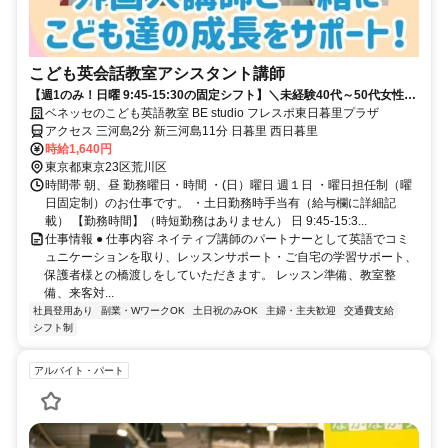
こども英会話教室アシスタント講師
【週1のみ！日曜 9:45-15:30の固定シフト】＼未経験40代～50代女性中
心に活躍する職場です／
ベネッセのこども英語教室 BE studio フレスポ東日暮里プラザ
アクセス 三河島2分 新三河島11分 日暮里 西日暮里
時給1,640円
東京都東京23区荒川区
時間帯 朝、昼 勤務曜日・時間 ・(日）曜日 週１日 ・曜日担任制（曜
日固定制）のお仕事です。 ・土日勤務時手当有（給与欄に詳細記
載） 【勤務時間】（時短勤務はありません） 日 9:45-15:3...
仕事情報 ● 仕事内容 ネイティブ講師のパートナーとして英語でコミ
ュニケーションを取り、レッスンサポート・ご自宅の学習サポート、
保護者様との橋渡しをしていただきます。 レッスン準備、教室整
備、来客対...
社員登用あり
副業・WワークOK
土日祝のみOK
主婦・主夫歓迎
交通費支給
シフト制
アルバイト・パート