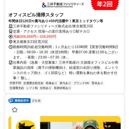
オフィスビル清掃スタッフ
年間休日120日✨賞与あり⭐50代活躍中！東京ミッドタウン等
三井不動産ファシリティーズ株式会社/東京都荒川区
交通・アクセス 現場への直行直帰あり◎駅チカ◎
月給206,000円～226,000円
東京都東京23区荒川区
勤務時間詳細 総労働時間：1ヶ月あたり153時間 【変形労働時間制】
・日勤：08:00～16:30（休憩1時間） 早番07:00 遅番12:00もござい
ます。 ・夜勤：23:00～07:30（休...
仕事内容 《急募・大型募集》三井不動産の 大規模オフィスビルや商
業施設の清掃 （廊下の掃除機掛け、給湯室の水回り掃除、 エントラ
ンスのモップ掛け、ゴミ回収など） 軽い運動を兼ねた体を動かす仕
事！ 難し...
学歴不問
交通費全額支給
研修あり
賞与あり
ブランクOK
育休あり
交通費支給
シフト制
社割あり
長期休暇あり
正社員