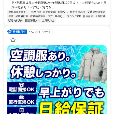
定×定着率抜群 ✅土日祝休み×年間休日120日以上！ ✅残業少なめ！長
期休暇あり！ ✅昇給・賞与＆...
資格取得支援あり
学歴不問
固定時間制
転勤なし
住宅手当あり
交通費全額支給
午前
経験者歓迎
有資格者歓迎
夕方
賞与あり
ブランクOK
育休あり
長期歓迎
駅近5分以内
長期休暇あり
土日祝休み
アルバイト・パート