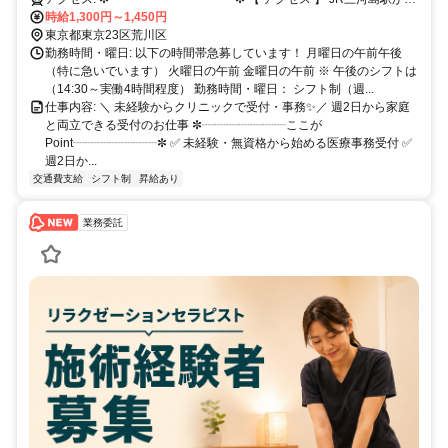
時給1,300円～1,450円
徒歩4分 JR日暮里駅から徒歩10分 ✼┈┈┈┈┈┈┈┈┈┈┈┈┈┈┈┈┈┈✼
東京都東京23区荒川区
勤務時間・曜日: 以下の時間帯急募しています！ 月曜日の午前午後
（特に急いでいます） 火曜日の午前 金曜日の午前 ※ 午後のシフトは
（14:30～実働4時間程度） 勤務時間・曜日： シフト制（週...
仕事内容: ＼ 未経験からクリニックで受付・事務✨／ 週2日から家庭
と両立できる受付のお仕事 ✼┈┈┈┈┈┈┈ここが
Point┈┈┈┈┈┈┈✼ ✅ 未経験・無資格から始める医療事務受付 ✅
週2日か...
交通費支給
シフト制
昇給あり
業務委託