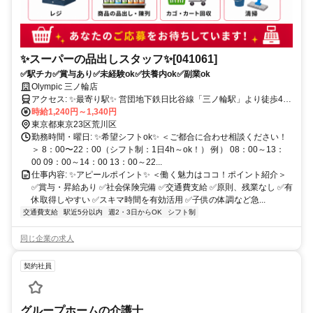
✨スーパーの品出しスタッフ✨[041061]
✅駅チカ✅賞与あり✅未経験ok✅扶養内ok✅副業ok
Olympic 三ノ輪店
アクセス: ✨最寄り駅✨ 営団地下鉄日比谷線「三ノ輪駅」より徒歩4分
。・゜・。。・゜・。。・゜・。。・゜・。・
時給1,240円～1,340円
東京都東京23区荒川区
勤務時間・曜日: ✨希望シフトok✨ ＜ご都合に合わせ相談ください！
＞ 8：00〜22：00（シフト制：1日4h～ok！） 例） 08：00～13：
00 09：00～14：00 13：00～22...
仕事内容: ✨アピールポイント✨ ＜働く魅力はココ！ポイント紹介＞
✅賞与・昇給あり ✅社会保険完備 ✅交通費支給 ✅原則、残業なし ✅有
休取得しやすい ✅スキマ時間を有効活用 ✅子供の体調など急...
交通費支給
駅近5分以内
週2・3日からOK
シフト制
同じ企業の求人
契約社員
グループホームの介護士