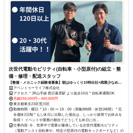
次世代電動モビリティ(自転車・小型原付)の組立・整
備・修理・配送スタッフ
【整備・メカニック経験者募集】朝はゆっくり10時出社×残業少なめ
【完全週休2日】
アベントゥーライフ株式会社
アクセス: * JR山手線 西日暮里駅 より徒歩10分 * 自転車通勤OK
月給250,000円～400,000円
東京都東京23区荒川区
勤務時間・曜日: * 10：00 〜 19：00（実働8時間・休憩1時間） * 完
全週休2日制 * もし休日に出勤した場合は、しっかり振替でお休みを
取得！ イベントや業務の都合でどうしても休日に出...
仕事内容: 今、世界中で需要が爆発している次世代電動モビリティ
（電動アシスト自転車や、特定小型原付の電動キックボードなど）の