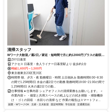
清掃スタッフ
Wワーク大歓迎／週2日／家近・短時間で月に約12000円プラスの副収
入！
ZXY日暮里
アクセス 日暮里・舎人ライナー日暮里駅より 徒歩約1分
時給1,400円～1,500円
東京都東京23区荒川区
時間帯 朝、夕方・夜 勤務曜日・時間 土日祝休み 勤務時間6:00~8:30
の間で1.25時間/日 水金の週2日での勤務 勤務時間19:00~21:00の間で
1.25時間/日 火木の週2日での勤...
仕事情報 ● 仕事内容 シェアオフィスの清掃業務をお願いします。 ＜
作業内容＞ ・個室と共用スペースの机上などの拭き掃除 ・掃除機掛
け ・ゴミの回収 ・水回りの清掃 など 作業の報告はスマートフォ...
副業・WワークOK
主婦・主夫歓迎
固定時間制
学生歓迎
交通費支給