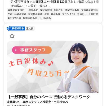
定×定着率抜群 ✅土日祝休み×年間休日120日以上！ ✅残業少なめ！長
期休暇あり！ ✅昇給・賞与＆...
資格取得支援あり
学歴不問
固定時間制
転勤なし
住宅手当あり
交通費全額支給
午前
経験者歓迎
有資格者歓迎
夕方
賞与あり
ブランクOK
育休あり
長期歓迎
駅近5分以内
長期休暇あり
土日祝休み
正社員
【一般事務】自分のペースで進めるデスクワーク
未経験OK！事務スタッフ／残業少・土日祝休み