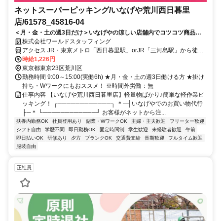
ネットスーパーピッキング/いなげや荒川西日暮里
店/61578_45816-04
＜月・金・土の週3日だけ＞いなげやの涼しい店舗内でコツコツ商品集
め♪15時終わりで家庭とも両立しやすい！
株式会社ワールドスタッフィング
アクセス JR・東京メトロ「西日暮里駅」orJR「三河島駅」から徒歩
約5分
時給1,226円
東京都東京23区荒川区
勤務時間 9:00～15:00(実働6h) ★月・金・土の週3日働ける方 ★掛け
持ち・Wワークにもおススメ！ ※時間外労働：無
仕事内容 【いなげや荒川西日暮里店】軽量物ばかり♪簡単な軽作業ピ
ッキング！ ┌────────────┐ ＊─┤いなげやでのお買い物代行
├─＊ └────────────┘ お客様がネットから注...
扶養内勤務OK
社員登用あり
副業・WワークOK
主婦・主夫歓迎
フリーター歓迎
シフト自由
学歴不問
即日勤務OK
固定時間制
学生歓迎
未経験者歓迎
午前
即日払いOK
研修あり
夕方
ブランクOK
交通費支給
長期歓迎
フルタイム歓迎
服装自由
正社員