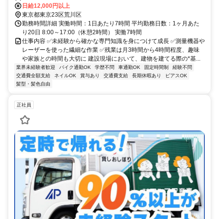
る形となります。
日給12,000円以上
東京都東京23区荒川区
勤務時間詳細 実働時間：1日あたり7時間 平均勤務日数：1ヶ月あた
り20日 8:00～17:00（休憩2時間） 実働7時間
仕事内容 ✅️未経験から確かな専門知識を身につけて成長 ✅️測量機器や
レーザーを使った繊細な作業 ✅️残業は月3時間から4時間程度、趣味
や家族との時間も大切に 建設現場において、建物を建てる際の*基...
業界未経験者歓迎
バイク通勤OK
学歴不問
車通勤OK
固定時間制
経験不問
交通費全額支給
ネイルOK
賞与あり
交通費支給
長期休暇あり
ピアスOK
髪型・髪色自由
正社員