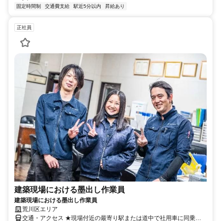
固定時間制
交通費支給
駅近5分以内
昇給あり
正社員
建築現場における墨出し作業員
建築現場における墨出し作業員
荒川区エリア
交通・アクセス ★現場付近の最寄り駅または道中で社用車に同乗す