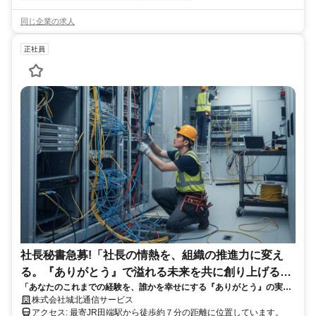
同じ企業の求人
正社員
社長秘書急募!「社長の情熱を、組織の推進力に変え
る。『ありがとう』で溢れる未来を共に創り上げる、
「あなたのこれまでの経験を、誰かを幸せにする『ありがとう』の実
経験豊富なあなたの応募をお待ちしています。」
現！社長業務のすべてを網羅し、社長の右腕として未来を共に創る、特
株式会社城北通信サービス
別なポジションです。」
アクセス: 最寄JR田端駅から徒歩約７分の距離に位置しています。