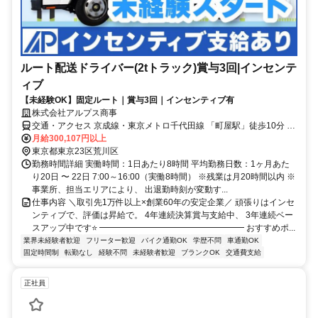
ルート配送ドライバー(2tトラック)賞与3回|インセンテ
ィブ
【未経験OK】固定ルート｜賞与3回｜インセンティブ有
株式会社アルプス商事
交通・アクセス 京成線・東京メトロ千代田線 「町屋駅」徒歩10分 東
京さくらトラム(都電荒川線)「荒川二丁目駅」徒歩5分
月給300,107円以上
東京都東京23区荒川区
勤務時間詳細 実働時間：1日あたり8時間 平均勤務日数：1ヶ月あた
り20日 〜 22日 7:00～16:00（実働8時間） ※残業は月20時間以内 ※
事業所、担当エリアにより、 出退勤時刻が変動す...
仕事内容 ＼取引先1万件以上×創業60年の安定企業／ 頑張りはインセ
ンティブで、評価は昇給で。 4年連続決算賞与支給中、 3年連続ベー
スアップ中です⭐ ━━━━━━━━━━━━━━━━━ おすすめポ...
業界未経験者歓迎
フリーター歓迎
バイク通勤OK
学歴不問
車通勤OK
固定時間制
転勤なし
経験不問
未経験者歓迎
ブランクOK
交通費支給
正社員