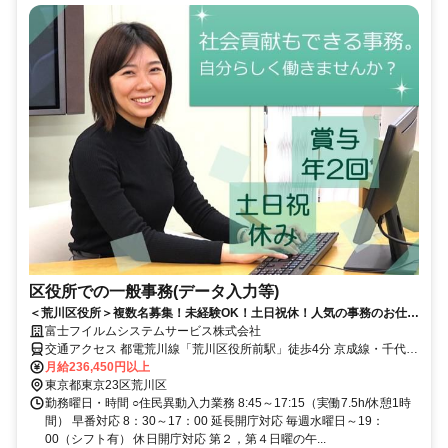
区役所での一般事務(データ入力等)
＜荒川区役所＞複数名募集！未経験OK！土日祝休！人気の事務のお仕事
◎社会貢献に携わるチャンス！
富士フイルムシステムサービス株式会社
交通アクセス 都電荒川線「荒川区役所前駅」徒歩4分 京成線・千代田
線「町屋駅」徒歩12分 JR常磐線「三河島駅」徒歩10分 ☆自転車通勤
月給236,450円以上
可です
東京都東京23区荒川区
勤務曜日・時間 ○住民異動入力業務 8:45～17:15（実働7.5h/休憩1時
間） 早番対応 8：30～17：00 延長開庁対応 毎週水曜日～19：
00（シフト有） 休日開庁対応 第２，第４日曜の午...