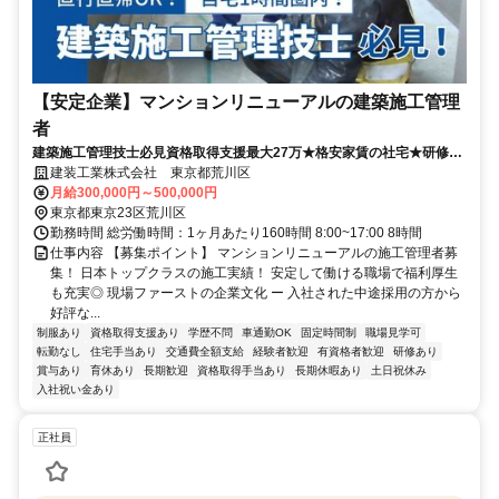
【安定企業】マンションリニューアルの建築施工管理
者
建築施工管理技士必見資格取得支援最大27万★格安家賃の社宅★研修あ
り
建装工業株式会社 東京都荒川区
月給300,000円～500,000円
東京都東京23区荒川区
勤務時間 総労働時間：1ヶ月あたり160時間 8:00~17:00 8時間
仕事内容 【募集ポイント】 マンションリニューアルの施工管理者募
集！ 日本トップクラスの施工実績！ 安定して働ける職場で福利厚生
も充実◎ 現場ファーストの企業文化 ー 入社された中途採用の方から
好評な...
制服あり
資格取得支援あり
学歴不問
車通勤OK
固定時間制
職場見学可
転勤なし
住宅手当あり
交通費全額支給
経験者歓迎
有資格者歓迎
研修あり
賞与あり
育休あり
長期歓迎
資格取得手当あり
長期休暇あり
土日祝休み
入社祝い金あり
正社員