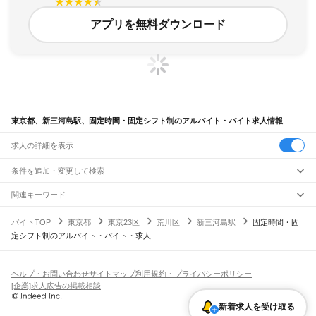
アプリを無料ダウンロード
東京都、新三河島駅、固定時間・固定シフト制のアルバイト・バイト求人情報
求人の詳細を表示
条件を追加・変更して検索
市区町村を追加・変更
関連キーワード
完全在宅ワーク 全国
シール貼り 在宅
現在地周辺
ガチャガチャ
犬カフェ
東京都
駅を追加・変更
バイトTOP
東京都
東京23区
荒川区
新三河島駅
固定時間・固
東京都
すべて
定シフト制のアルバイト・バイト・求人
東京23区
すべて
職種を追加・変更
JR東海道本線(東京～熱海)
千代田区
中央区
港区
新宿区
文京区
台東区
墨田区
江東区
品川区
目黒区
大田区
東京駅
新橋駅
品川駅
飲食・フードサービス
世田谷区
渋谷区
中野区
杉並区
豊島区
北区
荒川区
板橋区
練馬区
足立区
葛飾区
特徴を追加・変更
飲食・フードサービス
江戸川区
すべて
ヘルプ・お問い合わせ
サイトマップ
利用規約・プライバシーポリシー
JR山手線
ホールスタッフ
キッチンスタッフ
皿洗い・洗い場
精肉・鮮魚加工
給食調理
人気
[企業]求人広告の掲載相談
大崎駅
五反田駅
目黒駅
恵比寿駅
渋谷駅
原宿駅
代々木駅
新宿駅
新大久保駅
八王子市
立川市
武蔵野市
三鷹市
青梅市
府中市
昭島市
調布市
町田市
小金井市
雇用形態を追加・変更
パン屋（ベーカリー）
フードカウンター販売員
バー（BAR）・バーテンダー
日払いOK
高校生歓迎
学生歓迎
深夜の仕事
髪型・髪色自由
ひげOK
ネイルOK
高田馬場駅
目白駅
池袋駅
大塚駅
巣鴨駅
駒込駅
田端駅
西日暮里駅
日暮里駅
鶯谷駅
小平市
日野市
東村山市
国分寺市
国立市
福生市
狛江市
東大和市
清瀬市
新着求人を受け取る
飲食店補助（開店・閉店準備）
飲食店（店長・マネージャー）
ピアスOK
アルバイト・パート
履歴書不要
オープニングスタッフ
留学生・外国人活躍中
上野駅
御徒町駅
秋葉原駅
神田駅
東京駅
有楽町駅
新橋駅
浜松町駅
田町駅
東久留米市
武蔵村山市
多摩市
稲城市
羽村市
あきる野市
西東京市
大島町
利島村
都道府県を変更