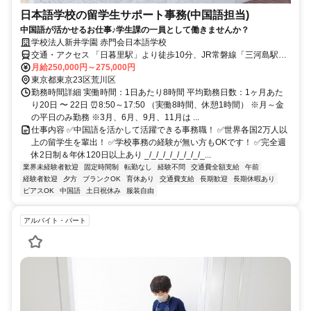
日本語学校の留学生サポート事務(中国語担当)
中国語が活かせるお仕事♪学生課の一員として働きませんか？
学校法人新井学園 赤門会日本語学校
交通・アクセス 「日暮里駅」より徒歩10分、JR常磐線「三河島駅」
より徒歩5分
月給250,000円～275,000円
東京都東京23区荒川区
勤務時間詳細 実働時間：1日あたり8時間 平均勤務日数：1ヶ月あた
り20日 〜 22日 ⏰8:50～17:50 （実働8時間、休憩1時間） ※月～金
の平日のみ勤務 ※3月、6月、9月、11月は ...
仕事内容 ✅中国語を活かして活躍できる事務職！ ✅世界各国2万人以
上の留学生を輩出！ ✅学校事務の経験が無い方もOKです！ ✅完全週
休2日制＆年休120日以上あり _/_/_/_/_/_/_/_/_...
業界未経験者歓迎
固定時間制
転勤なし
経験不問
交通費全額支給
午前
経験者歓迎
夕方
ブランクOK
育休あり
交通費支給
長期歓迎
長期休暇あり
ピアスOK
中国語
土日祝休み
服装自由
アルバイト・パート