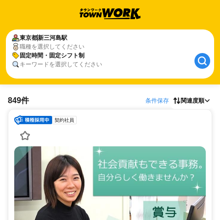
東京都
新三河島駅
職種を選択してください
固定時間・固定シフト制
キーワードを選択してください
849件
条件保存
関連度順
契約社員