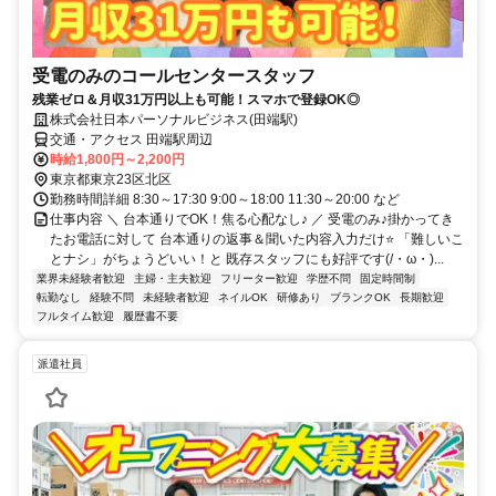
受電のみのコールセンタースタッフ
残業ゼロ＆月収31万円以上も可能！スマホで登録OK◎
株式会社日本パーソナルビジネス(田端駅)
交通・アクセス 田端駅周辺
時給1,800円～2,200円
東京都東京23区北区
勤務時間詳細 8:30～17:30 9:00～18:00 11:30～20:00 など
仕事内容 ＼ 台本通りでOK！焦る心配なし♪ ／ 受電のみ♪掛かってき
たお電話に対して 台本通りの返事＆聞いた内容入力だけ⭐ 「難しいこ
とナシ」がちょうどいい！と 既存スタッフにも好評です(/・ω・)...
業界未経験者歓迎
主婦・主夫歓迎
フリーター歓迎
学歴不問
固定時間制
転勤なし
経験不問
未経験者歓迎
ネイルOK
研修あり
ブランクOK
長期歓迎
フルタイム歓迎
履歴書不要
派遣社員