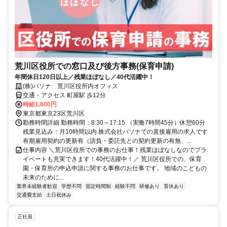
荒川区役所での窓口及び後方事務(保育申請)
年間休日120日以上／残業ほぼなし／40代活躍中！
(株)パソナ 荒川区役所内オフィス
交通・アクセス 町屋駅 歩12分
時給1,600円
東京都東京23区荒川区
勤務時間詳細 勤務時間：8:30～17:15 （実働7時間45分）休憩60分
残業見込み：月10時間以内 株式会社パソナでの直接雇用の求人です
有期雇用契約の更新有（請負・委託先との契約更新の有無、...
仕事内容 ＼荒川区役所での事務のお仕事！残業ほぼなしなのでプラ
イベートも充実できます！40代活躍中！／ 荒川区役所での、保育
園・保育所の申込申請に関する事務のお仕事です。 地域のこどもの
未来のために...
業界未経験者歓迎
学歴不問
固定時間制
経験不問
研修あり
育休あり
交通費支給
土日祝休み
正社員