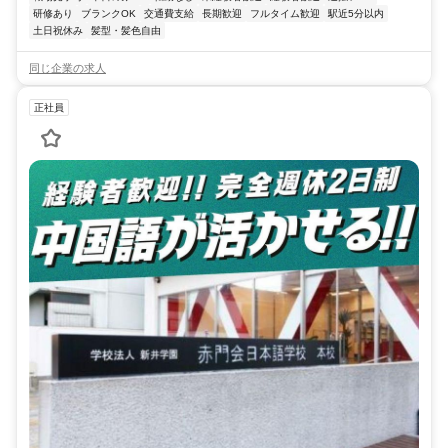
研修あり
ブランクOK
交通費支給
長期歓迎
フルタイム歓迎
駅近5分以内
土日祝休み
髪型・髪色自由
同じ企業の求人
正社員