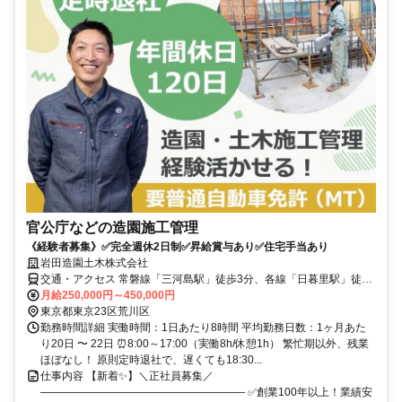
官公庁などの造園施工管理
《経験者募集》✅完全週休2日制✅昇給賞与あり✅住宅手当あり
岩田造園土木株式会社
交通・アクセス 常磐線「三河島駅」徒歩3分、各線「日暮里駅」徒歩
10分
月給250,000円～450,000円
東京都東京23区荒川区
勤務時間詳細 実働時間：1日あたり8時間 平均勤務日数：1ヶ月あた
り20日 〜 22日 ⏰8:00～17:00（実働8h/休憩1h） 繁忙期以外、残業
ほぼなし！ 原則定時退社で、遅くても18:30...
仕事内容 【新着✨】＼正社員募集／
――――――――――――――――――― ✅創業100年以上！業績安