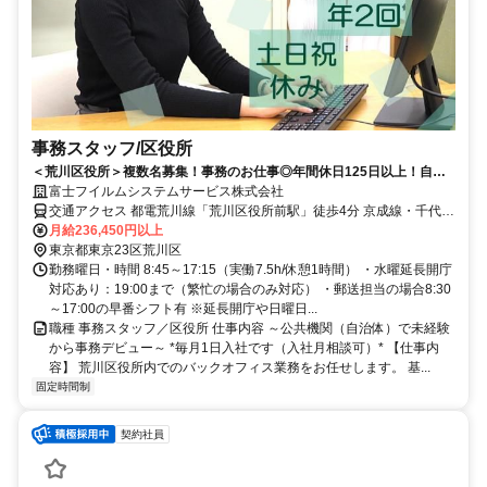
事務スタッフ/区役所
＜荒川区役所＞複数名募集！事務のお仕事◎年間休日125日以上！自治
体業務を後押しするお仕事♪
富士フイルムシステムサービス株式会社
交通アクセス 都電荒川線「荒川区役所前駅」徒歩4分 京成線・千代田
線「町屋駅」徒歩12分 JR常磐線「三河島駅」徒歩10分 ☆自転車通勤
月給236,450円以上
可です
東京都東京23区荒川区
勤務曜日・時間 8:45～17:15（実働7.5h/休憩1時間） ・水曜延長開庁
対応あり：19:00まで（繁忙の場合のみ対応） ・郵送担当の場合8:30
～17:00の早番シフト有 ※延長開庁や日曜日...
職種 事務スタッフ／区役所 仕事内容 ～公共機関（自治体）で未経験
から事務デビュー～ *毎月1日入社です（入社月相談可）* 【仕事内
容】 荒川区役所内でのバックオフィス業務をお任せします。 基...
固定時間制
契約社員