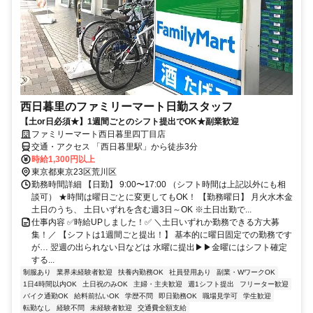
西日暮里のファミリーマート日勤スタッフ
【土or日必須★】1週間ごとのシフト提出でOK★副業歓迎
ファミリーマート西日暮里四丁目店
交通・アクセス 「西日暮里駅」から徒歩3分
時給1,300円以上
東京都東京23区荒川区
勤務時間詳細 【日勤】 9:00〜17:00 （シフト時間は上記以外にも相
談可） ★時間は曜日ごとに変更してもOK！ 【勤務曜日】 月火水木金
土日のうち、 土日いずれを含む週3日～OK ※土日出勤で...
仕事内容 ✅時給UPしました！✅ ＼土日いずれか勤務できる方大募
集！／ 【シフトは1週間ごと提出！】 基本的に曜日固定での勤務です
が… 翌週の出られない日などは 水曜に提出▶▶金曜にはシフト確定
する...
制服あり
業界未経験者歓迎
扶養内勤務OK
社員登用あり
副業・WワークOK
1日4時間以内OK
土日祝のみOK
主婦・主夫歓迎
週1シフト提出
フリーター歓迎
バイク通勤OK
給料前払いOK
学歴不問
即日勤務OK
職場見学可
学生歓迎
転勤なし
経験不問
未経験者歓迎
交通費全額支給