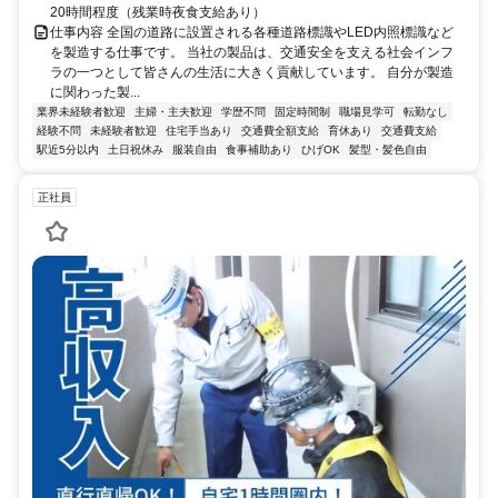
20時間程度（残業時夜食支給あり）
仕事内容 全国の道路に設置される各種道路標識やLED内照標識など
を製造する仕事です。 当社の製品は、交通安全を支える社会インフ
ラの一つとして皆さんの生活に大きく貢献しています。 自分が製造
に関わった製...
業界未経験者歓迎
主婦・主夫歓迎
学歴不問
固定時間制
職場見学可
転勤なし
経験不問
未経験者歓迎
住宅手当あり
交通費全額支給
育休あり
交通費支給
駅近5分以内
土日祝休み
服装自由
食事補助あり
ひげOK
髪型・髪色自由
正社員