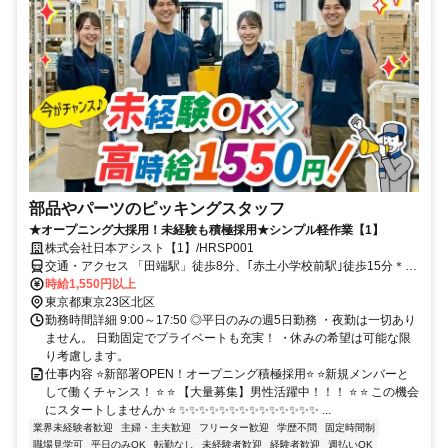
部品やパーツのピッキングスタッフ
★オープニング大採用！未経験も積極採用★シンプル軽作業【1】
株式会社日本アシスト【1】/HRSP001
交通・アクセス 「田端駅」徒歩8分、｢赤土小学校前駅｣徒歩15分＊交
通費規定支給
時給1,550円以上
東京都東京23区北区
勤務時間詳細 9:00～17:50 ◎平日のみの週5日勤務 ・夜勤は一切あり
ません。 日勤固定でプライベートも充実！ ・休みの希望は可能な限
り考慮します。
仕事内容 ⭐新部署OPEN！オープニング積極採用⭐ ⭐新規メンバーと
して働くチャンス！ ⭐ ⭐ 【大量募集】男性活躍中！！！ ⭐ ⭐ この機会
にスタートしませんか ⭐ ✨✨✨✨✨✨✨✨✨✨✨✨✨✨ ...
業界未経験者歓迎
主婦・主夫歓迎
フリーター歓迎
学歴不問
固定時間制
職場見学可
平日のみOK
転勤なし
未経験者歓迎
経験者歓迎
週払いOK