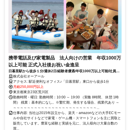
携帯電話及び家電製品 法人向けの営業 年収1000万
以上可能 正式入社後お祝い金進呈
日暮里駅から徒歩１分/週休2日/経験者優遇/年収1000万以上可能/社員旅
行あり/社会保険完備
株式会社オーアール
アクセス: 駅近便利なオフィス♪「日暮里駅」東口から徒歩1分
月給250,000円以上
東京都東京23区荒川区
勤務時間・曜日: 勤務時間：10:00 ～ 19:00 （実働 8時間、 休憩 1時
間） 残業：基本的になし。※繫忙期、発生する場合、残業代あり ～
～～～～～～～～～～～～～～～～～～～～～～～～...
仕事内容: 当社は2015年設立から、楽天・amazonなどの大手ECモー
ルや自社サイトなどで家電・ゲーム機・スマートフォンを主に買取と
販売しています。豊富な経験と実績を元に、法人様向け大量台数の
買...