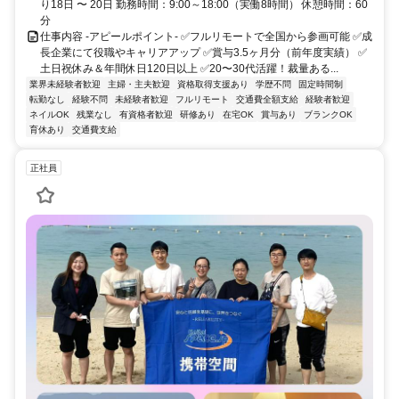
り18日 〜 20日 勤務時間：9:00～18:00（実働8時間） 休憩時間：60
分
仕事内容 -アピールポイント- ✅フルリモートで全国から参画可能 ✅成
長企業にて役職やキャリアアップ ✅賞与3.5ヶ月分（前年度実績） ✅
土日祝休み＆年間休日120日以上 ✅20〜30代活躍！裁量ある...
業界未経験者歓迎
主婦・主夫歓迎
資格取得支援あり
学歴不問
固定時間制
転勤なし
経験不問
未経験者歓迎
フルリモート
交通費全額支給
経験者歓迎
ネイルOK
残業なし
有資格者歓迎
研修あり
在宅OK
賞与あり
ブランクOK
育休あり
交通費支給
正社員