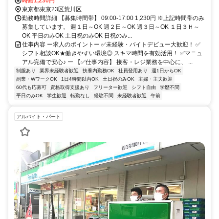
線「宮ノ前駅」より徒歩7分
時給1,230円
東京都東京23区荒川区
勤務時間詳細 【募集時間帯】 09:00-17:00 1,230円 ※上記時間帯のみ
募集しています。 週１日～OK 週２日～OK 週３日～OK １日３Ｈ～
OK 平日のみOK 土日祝のみOK 日祝のみ...
仕事内容 ー求人のポイントー ✅未経験・バイトデビュー大歓迎！ ✅
シフト相談OK★働きやすい環境◎ スキマ時間を有効活用！ ✅マニュ
アル完備で安心♪ ー 【✅仕事内容】 接客・レジ業務を中心に、 ...
制服あり
業界未経験者歓迎
扶養内勤務OK
社員登用あり
週1日からOK
副業・WワークOK
1日4時間以内OK
土日祝のみOK
主婦・主夫歓迎
60代も応募可
資格取得支援あり
フリーター歓迎
シフト自由
学歴不問
平日のみOK
学生歓迎
転勤なし
経験不問
未経験者歓迎
午前
アルバイト・パート