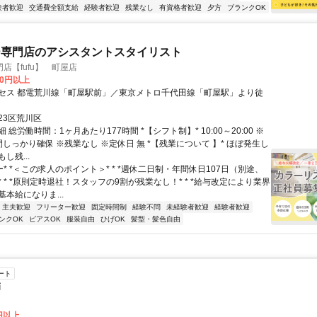
験者歓迎
交通費全額支給
経験者歓迎
残業なし
有資格者歓迎
夕方
ブランクOK
ー専門店のアシスタントスタイリスト
店【fufu】 町屋店
00円以上
セス 都電荒川線「町屋駅前」／東京メトロ千代田線「町屋駅」より徒
23区荒川区
 総労働時間：1ヶ月あたり177時間 *【シフト制】* 10:00～20:00 ※
しっかり確保 ※残業なし ※定休日 無 *【残業について 】* ほぼ発生し
し残...
ー* *＜この求人のポイント＞* * *週休二日制・年間休日107日（別途、
 * *原則定時退社！スタッフの9割が残業なし！* * *給与改定により業界
本給になりま...
・主夫歓迎
フリーター歓迎
固定時間制
経験不問
未経験者歓迎
経験者歓迎
ンクOK
ピアスOK
服装自由
ひげOK
髪型・髪色自由
ート
師
0円以上