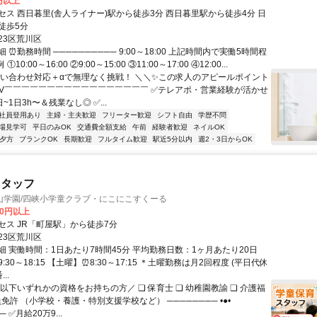
0円以上
セス ⻄⽇暮⾥(舎⼈ライナー)駅から徒歩3分 ⻄⽇暮⾥駅から徒歩4分 ⽇
徒歩5分
23区荒川区
 ⏰勤務時間 ────────── 9:00～18:00 上記時間内で実働5時間程
10:00～16:00 ②9:00～15:00 ③11:00～17:00 ④12:00...
問い合わせ対応＋αで無理なく挑戦！ ＼＼✨この求人のアピールポイント
￣V￣￣￣￣￣￣￣￣￣￣￣￣￣￣￣￣￣ ✅テレアポ・営業経験が活かせ
~1日3h〜＆残業なし◎ ✅...
社員登用あり
主婦・主夫歓迎
フリーター歓迎
シフト自由
学歴不問
場見学可
平日のみOK
交通費全額支給
午前
経験者歓迎
ネイルOK
夕方
ブランクOK
長期歓迎
フルタイム歓迎
駅近5分以内
週2・3日からOK
スタッフ
山学園/四峡小学童クラブ・にこにこすくーる
00円以上
セス JR「町屋駅」から徒歩7分
23区荒川区
細 実働時間：1日あたり7時間45分 平均勤務日数：1ヶ月あたり20日
:30～18:15 【土曜】⏰8:30～17:15 ＊土曜勤務は月2回程度 (平日代休
..
以下いずれかの資格をお持ちの方／ ❏ 保育士 ❏ 幼稚園教諭 ❏ 介護福
員免許 （小学校・養護・特別支援学校など） ──────── •●•
─ ✅月給20万9...