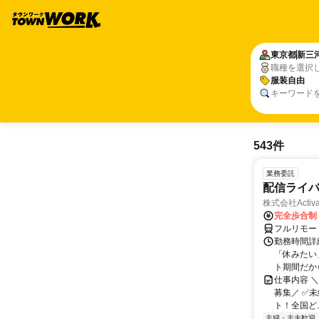
東京都
新三
職種を選択
服装自由
キーワード
543件
業務委託
配信ライ
株式会社Activa
完全歩合制
フルリモー
勤務時間詳
「休みたい
ト期間だか
仕事内容 
募集／ ✅
ト！全国どこ
主婦・主夫歓迎