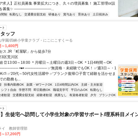
ア求人】正社員募集 事業拡大につき、久々の増員募集！ 施工管理or設
募集✨ ――――――――――...
時間制
転勤なし
交通費全額支給
研修あり
賞与あり
育休あり
土日祝休み
ート
スタッフ
山学園/四峡小学童クラブ・にこにこすくーる
円～1,400円
セス JR「町屋駅」から徒歩7分
23区荒川区
 ⏰13:00～18:00 ＊月曜日～土曜日の週3日～OK ＊1日4時間～OK
─────── •●• ──────── ✅無資格・未経験でもOK！ ✅週3日～・1
OK⛅ ✅20代～50代女性活躍中 ✅ブランク復帰◎子育て経験を活かせま
での勤務も...
迎
扶養内勤務OK
副業・WワークOK
1日4時間以内OK
主婦・主夫歓迎
シフト自由
学歴不問
即日勤務OK
職場見学可
平日のみOK
転勤なし
験者歓迎
交通費全額支給
経験者歓迎
残業なし
有資格者歓迎
夕方
ブランクOK
ート
】生徒宅へ訪問して小学生対象の学習サポート/理系科目メイン
ライ 教師管理部
円～17,200円