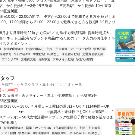
セス 電車・都電でのアクセス⭐都電荒川線（東京さくらトラム）：「荒
駅」から徒歩約2〜3分 JR常磐線：「三河島駅」から徒歩約10分 東京メ
線：「三ノ輪駅」から徒歩約10分 東京メトロ千代田線・京成線：「町
23区荒川区
徒歩約13〜15分／バスでのアクセス⭐都営バス（草63・草64・里22系
 ⭐10:00～22:00の間で、 夕方から22:00まで勤務できる方を 歓迎しま
川区役所前」停留所が目の前にあります。（日暮里駅や西日暮里駅から
:00、17:00以降から 21:00・22:00まで勤務できる方を歓迎‼ ※9月より
クセスできます） 荒川区コミュニティバス（南千01・南千02系統）：
所」停留所が目の前にあります。
＼9月より営業時間22時まで拡大‼／ お陰様で業績好調↑ 営業時間拡大に
集✨ ネット出品(有名ブランド商品)するための データ入力のお仕事！ ✨
ススメポイント ...
迎
扶養内勤務OK
社員登用あり
主婦・主夫歓迎
フリーター歓迎
学歴不問
場見学可
平日のみOK
学生歓迎
転勤なし
未経験者歓迎
交通費全額支給
ブランクOK
交通費支給
長期歓迎
フルタイム歓迎
駅近5分以内
ート
スタッフ
山学園/赤土小学童クラブ・赤土小にこにこすくーる
円～1,400円
セス 日暮里・舎人ライナー「赤土小学校前駅」 から徒歩2分
23区荒川区
 ⏰13:00～18:00 ＊月曜日～土曜日の週3日～OK ＊1日4時間～OK
─────── •●• ──────── ✅無資格・未経験でもOK！ ✅週3日～・1
OK⛅ ✅20代～50代女性活躍中 ✅ブランク復帰◎子育て経験を活かせま
での勤務も...
迎
扶養内勤務OK
副業・WワークOK
1日4時間以内OK
主婦・主夫歓迎
シフト自由
学歴不問
即日勤務OK
職場見学可
平日のみOK
転勤なし