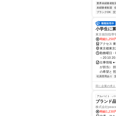
業界未経験者歓
未経験者歓迎
ブランクOK
交
小学生に算
東京個別指導
時給1,250
アクセス 
東京都東京
勤務曜日・時間
～20:10 2
仕事情報 
が担当） 
の希望と 照
社員登用あり
同じ企業の求人
アルバイト・パ
ブランド
株式会社peac
時給1,230