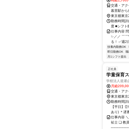
時給1,70
交通・アク
暮⾥駅から
東京都東京
勤務時間詳細
度 ■シフト例 ①
仕事内容 
✨／／ ￣
る！ ✅週2日
扶養内勤務OK
即日勤務OK
職
月1シフト提出
正社員
学童保育
学校法人道灌
月給209,0
交通・アク
東京都東京
勤務時間詳
【平日】⏰9
あり) ＊遅番.
仕事内容 ＼
祉士 ❏ 教
───────