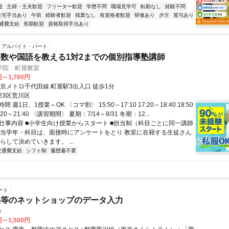
迎
主婦・主夫歓迎
フリーター歓迎
学歴不問
職場見学可
転勤なし
経験不問
住宅手当あり
午前
経験者歓迎
残業なし
有資格者歓迎
研修あり
夕方
賞与あり
通費支給
長期歓迎
資格取得手当あり
アルバイト・パート
数や国語を教える1対2までの個別指導塾講師
学院 町屋教室
円～1,760円
東京メトロ千代田線 町屋駅3出入口 徒歩1分
23区荒川区
 週1日、1授業～OK 〈コマ割〉 15:50～17:10 17:20～18:40 18:50
0:20～21:40 〈講習期間〉 夏期：7/14～8/31 冬期：12...
● 仕事内容 ■小学生向け授業からスタート ■担当制（科目ごとに同一講師
担当学年・科目は、面接時にアンケートをとり 教室に在籍する生徒さん
らして決めていきます。 ...
交通費支給
シフト制
履歴書不要
ート
品等のネットショップのデータ入力
e
円～1,500円