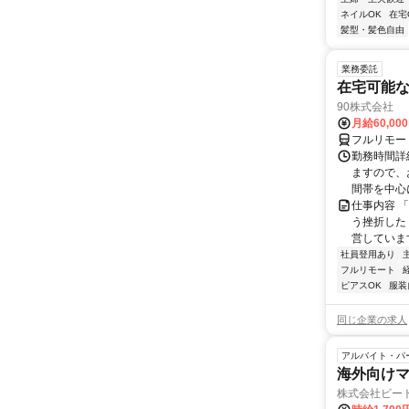
ネイルOK
在宅
髪型・髪色自由
業務委託
在宅可能
90株式会社
月給60,00
フルリモー
勤務時間詳
ますので、お
間帯を中心に
仕事内容 
う挫折したく
営しています
社員登用あり
フルリモート
ピアスOK
服装
同じ企業の求人
アルバイト・パ
海外向け
株式会社ビー