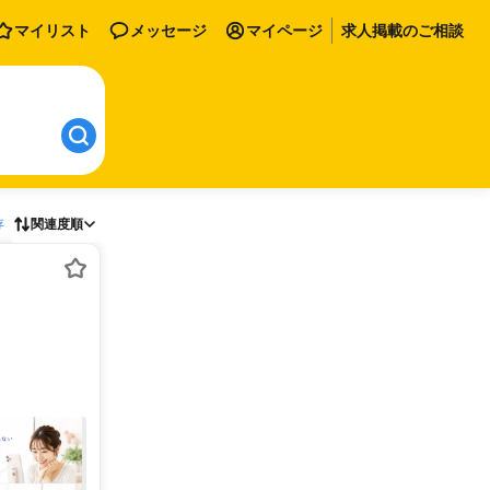
マイリスト
メッセージ
マイページ
求人掲載のご相談
存
関連度順