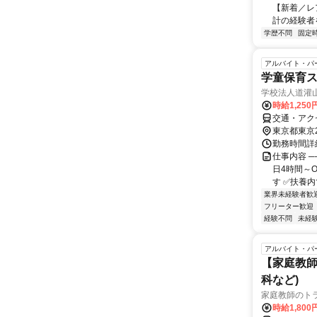
【新着／レ
計の経験者を
学歴不問
固定
アルバイト・パ
学童保育
学校法人道灌
時給1,250
交通・アク
東京都東京
勤務時間詳細
仕事内容 ─
日4時間～
す ✅扶養内
業界未経験者歓
フリーター歓迎
経験不問
未経
アルバイト・パ
【家庭教師
科など)
家庭教師のト
時給1,800