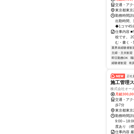
交通・アク
東京都東京
勤務時間詳細 
出勤時間、
◆1コマ45
仕事内容 
校です。 
む・書く・
業界未経験者歓
主婦・主夫歓迎
即日勤務OK
職
経験者歓迎
有
正社
施工管理
株式会社オー
月給300,0
交通・アク
歩7分
東京都東京
勤務時間詳細
9:00～1
度あり （標準
仕事内容 