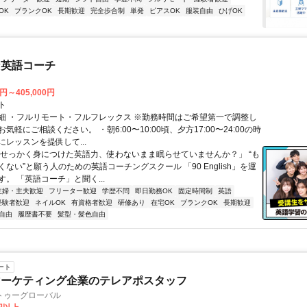
OK
ブランクOK
長期歓迎
完全歩合制
単発
ピアスOK
服装自由
ひげOK
な英語コーチ
0円～405,000円
ト
細 ・フルリモート・フルフレックス ※勤務時間はご希望第一で調整し
気軽にご相談ください。 ・朝6:00〜10:00頃、夕方17:00〜24:00の時
レッスンを提供して...
「せっかく身につけた英語力、使わないまま眠らせていませんか？」 “も
ない”と願う人のための英語コーチングスクール 「90 English」を運
。 「英語コーチ」と聞く...
主婦・主夫歓迎
フリーター歓迎
学歴不問
即日勤務OK
固定時間制
英語
経験者歓迎
ネイルOK
有資格者歓迎
研修あり
在宅OK
ブランクOK
長期歓迎
自由
履歴書不要
髪型・髪色自由
ート
マーケティング企業のテレアポスタッフ
トゥーグローバル