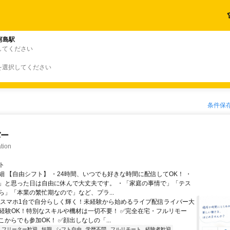
河島駅
してください
を選択してください
条件保
バー
tion
ト
細 【自由シフト】 ・24時間、いつでも好きな時間に配信してOK！ ・
」と思った日は自由に休んで大丈夫です。 ・「家庭の事情で」「テス
ら」「本業の繁忙期なので」など、プラ...
＼スマホ1台で自分らしく輝く！未経験から始めるライブ配信ライバー大
未経験OK！特別なスキルや機材は一切不要！ ✅完全在宅・フルリモー
からでも参加OK！ ✅顔出しなしの「...
フリーター歓迎
短期
シフト自由
学歴不問
フルリモート
経験者歓迎