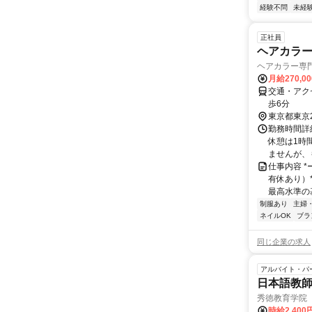
経験不問
未経
正社員
ヘアカラ
ヘアカラー専門
月給270,0
交通・アク
歩6分
東京都東京
勤務時間詳細
休憩は1時間
ませんが、も
仕事内容 *
有休あり）*
最高水準の基
制服あり
主婦
ネイルOK
ブラ
同じ企業の求人
アルバイト・パ
日本語教
秀徳教育学院
時給2,40