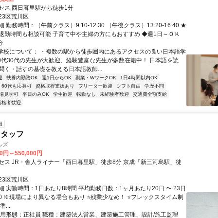
セス 西日暮里駅から徒歩1分
23区荒川区
勤務時間：（午前クラス）9:10-12:30 （午後クラス）13:20-16:40 ★
退勤時間も相談可能 子育て中や主婦の方にもおすすめ ◆週1日～ＯＫ
分
■学校について： ・複数の駅から徒歩圏内にあるアクセスの良い日本語学
20代30代の先生が大歓迎、経験豊富な先生が多数在籍中！ 日本語を読
聞く・話すの基礎を教える日本語教師...
迎
扶養内勤務OK
週1日からOK
副業・WワークOK
1日4時間以内OK
60代も応募可
資格取得支援あり
フリーター歓迎
シフト自由
学歴不問
場見学可
平日のみOK
学生歓迎
転勤なし
未経験者歓迎
交通費全額支給
資格者歓迎
員
スタッフ
ルズ
00円～550,000円
セス JR・舎人ライナー「西日暮里駅」徒歩8分 京成「新三河島駅」徒
23区荒川区
 実働時間：1日あたり8時間 平均勤務日数：1ヶ月あたり20日 〜 23日
8:00 ※現場により異なる場合もあり ⭐️残業少なめ！ ⭐️フレックスタイム制
...
雇用形態：正社員 職種：建築法人営業、建築施工管理、設計/施工監理