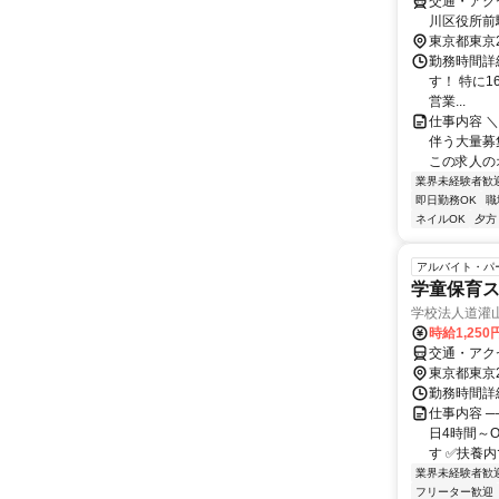
交通・アク
川区役所前
トロ日比谷
東京都東京
屋駅」から
勤務時間詳細
統）：「荒
す！ 特に16
乗車してア
営業...
「荒川区役
仕事内容 
伴う大量募
この求人のオ
業界未経験者歓
即日勤務OK
職
ネイルOK
夕方
アルバイト・パ
学童保育
学校法人道灌
時給1,250
交通・アク
東京都東京
勤務時間詳細
仕事内容 ─
日4時間～
す ✅扶養内
業界未経験者歓
フリーター歓迎