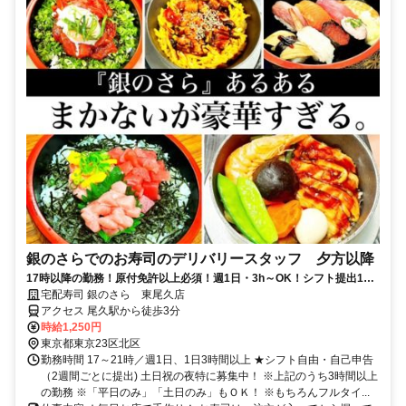
銀のさらでのお寿司のデリバリースタッフ 夕方以降
17時以降の勤務！原付免許以上必須！週1日・3h～OK！シフト提出1週
間毎★社割最大50％オフ！ 尾久駅徒歩3分
宅配寿司 銀のさら 東尾久店
アクセス 尾久駅から徒歩3分
時給1,250円
東京都東京23区北区
勤務時間 17～21時／週1日、1日3時間以上 ★シフト自由・自己申告
（2週間ごとに提出) 土日祝の夜特に募集中！ ※上記のうち3時間以上
の勤務 ※「平日のみ」「土日のみ」もＯＫ！ ※もちろんフルタイ...