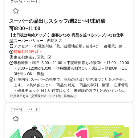
アルバイト・パート
スーパーの品出しスタッフ/週2日~可/未経験
可/8:00~11:00
【土日祝は時給アップ♪】接客少なめ♪商品を並べるシンプルなお仕事！
扶養内・Wワーク・学生・主婦（夫）活躍中！
スーパーバリュー 西尾久店
アクセス: ・都電荒川線「荒川遊園地前駅」徒歩4分 ・都電荒川線
「小台駅」徒歩6分 ・JR宇都宮線・高崎線「尾久駅」徒歩7分 ・バイ
時給1,250円以上
ク・自転車通勤OK
東京都東京23区荒川区
勤務時間・曜日: 8:00～11:00 ※下記時間帯も相談OK ・17:00～20:00
・8:00～12:00or13:00 ・他時間帯も相談OK ・週2日～勤務OK ・1日
3時間～OK ・勤務...
仕事内容: スーパーの売場で、商品の品出しや売場づくりをお任せし
ます。 ＜具体的には＞ ・商品の補充 ・商品の陳列・整理 ・在庫管理
・値札チェック 難しい作業はなく、未経験の方でも始めやすいシ...
社員登用あり
交通費支給
シフト制
昇給あり
アルバイト・パート