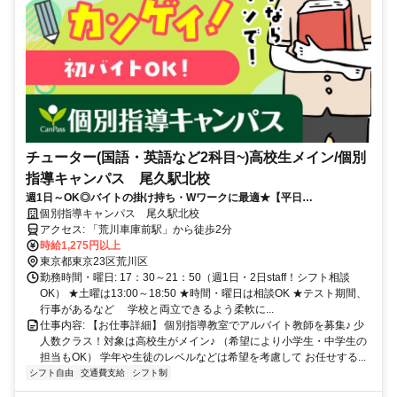
チューター(国語・英語など2科目~)高校生メイン/個別
指導キャンパス 尾久駅北校
週1日～OK◎バイトの掛け持ち・Wワークに最適★【平日
19:00〜/20:30〜】の遅めコマもあり！中学レベルの数・英ができれば
個別指導キャンパス 尾久駅北校
問題なし★
アクセス: 「荒川車庫前駅」から徒歩2分
時給1,275円以上
東京都東京23区荒川区
勤務時間・曜日: 17：30～21：50（週1日・2日staff！シフト相談
OK） ★土曜は13:00～18:50 ★時間・曜日は相談OK ★テスト期間、
行事があるなど 学校と両立できるよう柔軟に...
仕事内容: 【お仕事詳細】 個別指導教室でアルバイト教師を募集♪ 少
人数クラス！対象は高校生がメイン♪ （希望により小学生・中学生の
担当もOK） 学年や生徒のレベルなどは希望を考慮して お任せする...
シフト自由
交通費支給
シフト制