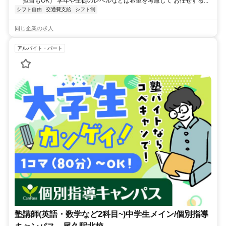
担当もOK） 学年や生徒のレベルなどは希望を考慮して お任せする...
シフト自由
交通費支給
シフト制
同じ企業の求人
アルバイト・パート
塾講師(英語・数学など2科目~)中学生メイン/個別指導