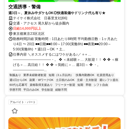
交通誘導・警備
週3日～、夏休み中ダケもOK◎快適装備やドリンク代も有り★
テイケイ株式会社 日暮里支社[66]
交通・アクセス 尾久駅から徒歩圏内
日給14,000円以上
東京都東京23区北区
勤務時間詳細 実働時間：1日あたり8時間 平均勤務日数：1ヶ月あた
り4日 〜 20日 ■■日勤■■8:00～17:00(実働8h) ■■夜勤■■20:00～
5:00(実働8h) ＊週1日～OK ＊土...
仕事内容 ＼オススメするにはワケがある♪／ ⭐＋…
―――――――――――・。 ❖ ＜未経験＞… 大歓迎！！ ❖ ❖ ＜稼
げる＞… 高日給！！ ❖ ❖ ＜気軽に＞… 週3日～ ❖ ・。
―――――――――...
制服あり
業界未経験者歓迎
短期（3ヵ月以内）
扶養内勤務OK
社員登用あり
週1日からOK
副業・WワークOK
土日祝のみOK
主婦・主夫歓迎
週1シフト提出
60代も応募可
資格取得支援あり
フリーター歓迎
短期
早朝
シフト自由
学歴不問
平日のみOK
学生歓迎
経験不問
アルバイト・パート