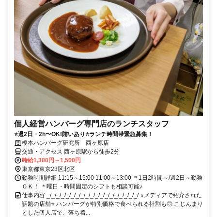
個人経営ハンバーグ専門店のランチスタッフ
⭐週2日・2h〜OK!賄いあり⭐ランチ時間帯緊急募集！
榎本ハンバーグ研究所 西ヶ原店
交通・アクセス 西ヶ原駅から徒歩2分
時給1,300円～1,500円
東京都東京23区北区
勤務時間詳細 11:15～15:00 11:00～13:00 ＊1日2時間～/週2日～勤務
ＯＫ！ ＊曜日・時間固定のシフトも相談可能♪
仕事内容 _/_/_/_/_/_/_/_/_/_/_/_/_/_/_/_/_/_/_/ ⭐メディアで紹介された
話題の店舗⭐ ハンバーグが特別価格で食べられる社割も◎ こじんまり
とした個人店で、落ち着...