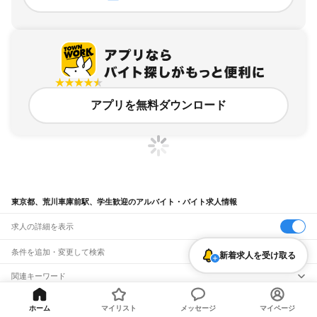
アプリを無料ダウンロード
東京都、荒川車庫前駅、学生歓迎のアルバイト・バイト求人情報
求人の詳細を表示
条件を追加・変更して検索
新着求人を受け取る
市区町村を追加・変更
関連キーワード
完全在宅ワーク 全国
シール貼り 在宅
現在地周辺
ガチャガチャ
犬カフェ
東京都
駅を追加・変更
バイトTOP
東京都
東京23区
荒川区
荒川車庫前駅
学生歓迎の
東京都
すべて
ホーム
マイリスト
メッセージ
マイページ