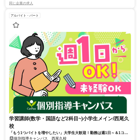
同じ企業の求人
アルバイト・パート
学習講師(数学・国語など2科目~)小学生メイン/西尾久
校
「もう1つバイトを増やしたい」大学生大歓迎！勤務は週1日～＆1コマ
からOK♪スーツ不要＆保護者対応なし！中学レベルの数学・英語ができ
個別指導キャンパス 西尾久校