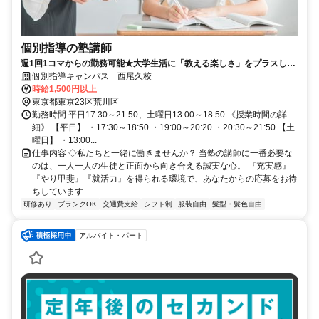
個別指導の塾講師
週1回1コマからの勤務可能★大学生活に「教える楽しさ」をプラスして
みませんか？
個別指導キャンパス 西尾久校
時給1,500円以上
東京都東京23区荒川区
勤務時間 平日17:30～21:50、土曜日13:00～18:50 《授業時間の詳
細》 【平日】 ・17:30～18:50 ・19:00～20:20 ・20:30～21:50 【土
曜日】 ・13:00...
仕事内容 ◇私たちと一緒に働きませんか？ 当塾の講師に一番必要な
のは、一人一人の生徒と正面から向き合える誠実な心。 『充実感』
『やり甲斐』『就活力』を得られる環境で、あなたからの応募をお待
ちしています...
研修あり
ブランクOK
交通費支給
シフト制
服装自由
髪型・髪色自由
アルバイト・パート