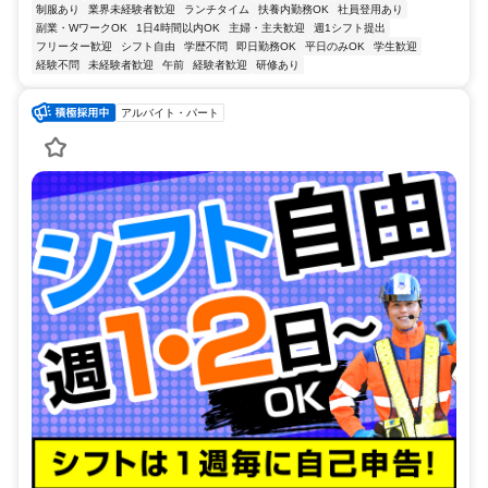
制服あり
業界未経験者歓迎
ランチタイム
扶養内勤務OK
社員登用あり
副業・WワークOK
1日4時間以内OK
主婦・主夫歓迎
週1シフト提出
フリーター歓迎
シフト自由
学歴不問
即日勤務OK
平日のみOK
学生歓迎
経験不問
未経験者歓迎
午前
経験者歓迎
研修あり
アルバイト・パート