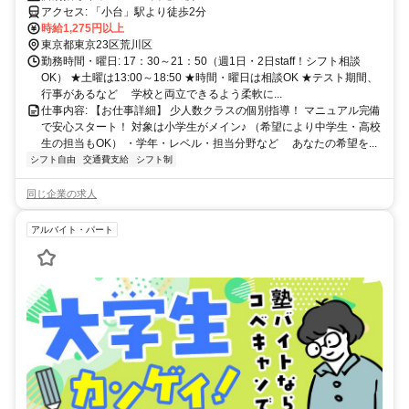
ればOK
アクセス: 「小台」駅より徒歩2分
時給1,275円以上
東京都東京23区荒川区
勤務時間・曜日: 17：30～21：50（週1日・2日staff！シフト相談
OK） ★土曜は13:00～18:50 ★時間・曜日は相談OK ★テスト期間、
行事があるなど 学校と両立できるよう柔軟に...
仕事内容: 【お仕事詳細】 少人数クラスの個別指導！ マニュアル完備
で安心スタート！ 対象は小学生がメイン♪ （希望により中学生・高校
生の担当もOK） ・学年・レベル・担当分野など あなたの希望を...
シフト自由
交通費支給
シフト制
同じ企業の求人
アルバイト・パート