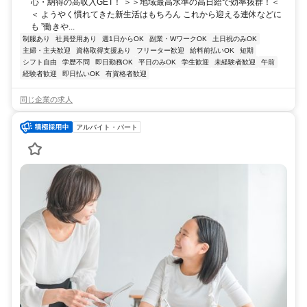
心・納得の高収入GET！ ＞＞地域最高水準の高日給で効率抜群！＜
＜ ようやく慣れてきた新生活はもちろん これから迎える連休などに
も ”働きや...
制服あり
社員登用あり
週1日からOK
副業・WワークOK
土日祝のみOK
主婦・主夫歓迎
資格取得支援あり
フリーター歓迎
給料前払いOK
短期
シフト自由
学歴不問
即日勤務OK
平日のみOK
学生歓迎
未経験者歓迎
午前
経験者歓迎
即日払いOK
有資格者歓迎
同じ企業の求人
アルバイト・パート