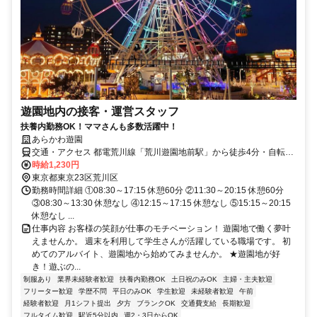
遊園地内の接客・運営スタッフ
扶養内勤務OK！ママさんも多数活躍中！
あらかわ遊園
交通・アクセス 都電荒川線「荒川遊園地前駅」から徒歩4分・自転車
通勤OK
時給1,230円
東京都東京23区荒川区
勤務時間詳細 ①08:30～17:15 休憩60分 ②11:30～20:15 休憩60分
③08:30～13:30 休憩なし ④12:15～17:15 休憩なし ⑤15:15～20:15
休憩なし ...
仕事内容 お客様の笑顔が仕事のモチベーション！ 遊園地で働く夢叶
えませんか。 週末を利用して学生さんが活躍している職場です。 初
めてのアルバイト、遊園地から始めてみませんか。 ★遊園地が好
き！遊ぶの...
制服あり
業界未経験者歓迎
扶養内勤務OK
土日祝のみOK
主婦・主夫歓迎
フリーター歓迎
学歴不問
平日のみOK
学生歓迎
未経験者歓迎
午前
経験者歓迎
月1シフト提出
夕方
ブランクOK
交通費支給
長期歓迎
フルタイム歓迎
駅近5分以内
週2・3日からOK