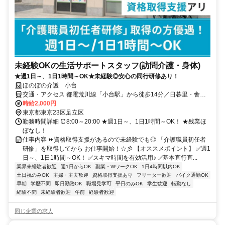
未経験OKの生活サポートスタッフ(訪問介護・身体)
★週1日～、1日1時間～OK★未経験◎安心の同行研修あり！
ほのぼの介護 小台
交通・アクセス 都電荒川線「小台駅」から徒歩14分／日暮里・舎人
ライナー線「足立小台駅」から徒歩15分バイク通勤・自転車通勤・車
時給2,000円
通勤OK（駐車場あり※規定有）
東京都東京23区足立区
勤務時間詳細 ⏰8:00～20:00 ★週1日～、1日1時間～OK！ ★残業ほ
ぼなし！
仕事内容 ⏩資格取得支援があるので未経験でも◎ 「介護職員初任者
研修」を取得してから お仕事開始！☆彡 【オススメポイント】 ✅週1
日～、1日1時間～OK！ ✅スキマ時間を有効活用♪ ✅基本直行直...
業界未経験者歓迎
週1日からOK
副業・WワークOK
1日4時間以内OK
土日祝のみOK
主婦・主夫歓迎
資格取得支援あり
フリーター歓迎
バイク通勤OK
早朝
学歴不問
即日勤務OK
職場見学可
平日のみOK
学生歓迎
転勤なし
経験不問
未経験者歓迎
午前
経験者歓迎
同じ企業の求人