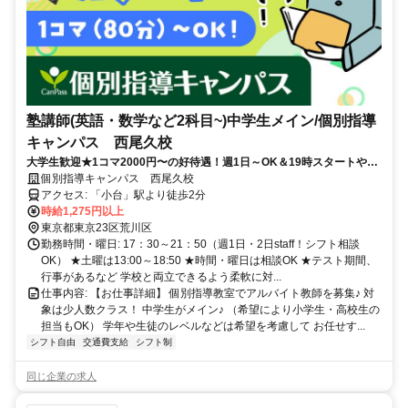
塾講師(英語・数学など2科目~)中学生メイン/個別指導
キャンパス 西尾久校
大学生歓迎★1コマ2000円〜の好待遇！週1日～OK＆19時スタートや
「あと1コマ増やしたい」が叶う♪中学レベルの数学・英語ができれば
個別指導キャンパス 西尾久校
OK◎
アクセス: 「小台」駅より徒歩2分
時給1,275円以上
東京都東京23区荒川区
勤務時間・曜日: 17：30～21：50（週1日・2日staff！シフト相談
OK） ★土曜は13:00～18:50 ★時間・曜日は相談OK ★テスト期間、
行事があるなど 学校と両立できるよう柔軟に対...
仕事内容: 【お仕事詳細】 個別指導教室でアルバイト教師を募集♪ 対
象は少人数クラス！ 中学生がメイン♪ （希望により小学生・高校生の
担当もOK） 学年や生徒のレベルなどは希望を考慮して お任せす...
シフト自由
交通費支給
シフト制
同じ企業の求人