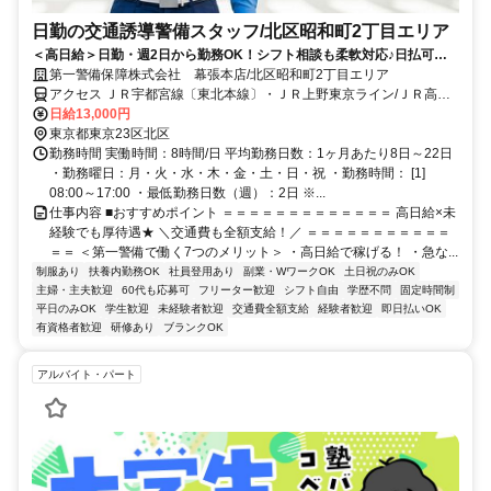
日勤の交通誘導警備スタッフ/北区昭和町2丁目エリア
＜高日給＞日勤・週2日から勤務OK！シフト相談も柔軟対応♪日払可◎
未経験歓迎★
第一警備保障株式会社 幕張本店/北区昭和町2丁目エリア
アクセス ＪＲ宇都宮線〔東北本線〕・ＪＲ上野東京ライン/ＪＲ高崎
線 尾久徒歩約3分、都電荒川線 荒川車庫前出入口1徒歩約4分、都電
日給13,000円
荒川線 梶原出入口1(東)徒歩約7分 直行直帰OK＊交通費全額支給＊
東京都東京23区北区
勤務時間 実働時間：8時間/日 平均勤務日数：1ヶ月あたり8日～22日
・勤務曜日：月・火・水・木・金・土・日・祝 ・勤務時間： [1]
08:00～17:00 ・最低勤務日数（週）：2日 ※...
仕事内容 ■おすすめポイント ＝＝＝＝＝＝＝＝＝＝＝＝＝ 高日給×未
経験でも厚待遇★ ＼交通費も全額支給！／ ＝＝＝＝＝＝＝＝＝＝＝
＝＝ ＜第一警備で働く7つのメリット＞ ・高日給で稼げる！ ・急な...
制服あり
扶養内勤務OK
社員登用あり
副業・WワークOK
土日祝のみOK
主婦・主夫歓迎
60代も応募可
フリーター歓迎
シフト自由
学歴不問
固定時間制
平日のみOK
学生歓迎
未経験者歓迎
交通費全額支給
経験者歓迎
即日払いOK
有資格者歓迎
研修あり
ブランクOK
アルバイト・パート