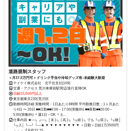
道路規制スタッフ
＜月37.5万円可＞ドリンク手当や冷却グッズ有♪未経験大歓迎
テイケイ株式会社 北千住支社[109]
交通・アクセス 荒川車庫前駅周辺/直行直帰OK
日給15,000円以上
東京都東京23区荒川区
勤務時間詳細 実働時間：1日あたり8時間 平均勤務日数：1ヶ月あた
り4日 〜 20日 ■■日勤■■8:00～17:00(実働8h) ■■夜勤■■20:00～
5:00(実働8h) ＊週1日～OK ＊土...
仕事内容 ★―┐ ┌―┐ │未├┐ │高├┐ └┬経├┐ でも └┬収├┐ └┬験│
└┬入│ └―┘ └―★ ▼ ▼ ▼ ▼ ▼ ▼ ▼ ▼ ＜日勤＞日給1万3500円
・・・【月収33.75...