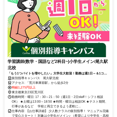
学習講師(数学・国語など2科目~)小学生メイン/尾久駅
北校
「もう1つバイトを増やしたい」大学生大歓迎！勤務は週1日～＆1コマ
からOK♪スーツ不要＆保護者対応なし！中学レベルの数学・英語ができ
個別指導キャンパス 尾久駅北校
ればOK
アクセス: 「荒川車庫前駅」から徒歩2分
時給1,275円以上
東京都東京23区荒川区
勤務時間・曜日: 17：30～21：50（週1日・2日staff！シフト相談
OK） ★土曜は13:00～18:50 ★時間・曜日は相談OK ★テスト期間、
行事があるなど 学校と両立できるよう柔軟に...
仕事内容: 【お仕事詳細】 少人数クラスの個別指導！ マニュアル完備
で安心スタート！ 対象は小学生がメイン♪ （希望により中学生・高校