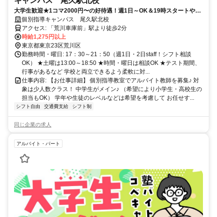
キャンパス 尾久駅北校
大学生歓迎★1コマ2000円〜の好待遇！週1日～OK＆19時スタートや
「あと1コマ増やしたい」が叶う♪中学レベルの数学・英語ができれば
個別指導キャンパス 尾久駅北校
OK◎
アクセス: 「荒川車庫前」駅より徒歩2分
時給1,275円以上
東京都東京23区荒川区
勤務時間・曜日: 17：30～21：50（週1日・2日staff！シフト相談
OK） ★土曜は13:00～18:50 ★時間・曜日は相談OK ★テスト期間、
行事があるなど 学校と両立できるよう柔軟に対...
仕事内容: 【お仕事詳細】 個別指導教室でアルバイト教師を募集♪ 対
象は少人数クラス！ 中学生がメイン♪ （希望により小学生・高校生の
担当もOK） 学年や生徒のレベルなどは希望を考慮して お任せす...
シフト自由
交通費支給
シフト制
同じ企業の求人
アルバイト・パート