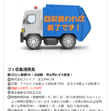
ゴミ収集清掃員
週2日から勤務OK！未経験・男女問わず大歓迎！
株式会社クレイブ 足立/mei_W
交通・アクセス 小台駅より自転車で8分、足立小台駅より自転車で9
分
時給1,438円～1,784円
東京都東京23区足立区
勤務時間詳細 ＜勤務時間＞ 6：00～15：00 ※休憩60分 ※ルートに
より時間の変更がございます ※終わり仕舞い ＝作業が終われば定時
前でも即帰宅OK✨ ＜勤務日＞ 月～土曜、祝日 ※祝日出勤...
仕事内容 ／ 週2日から勤務可！ 最大週6日まで働けます！ 自分に合っ