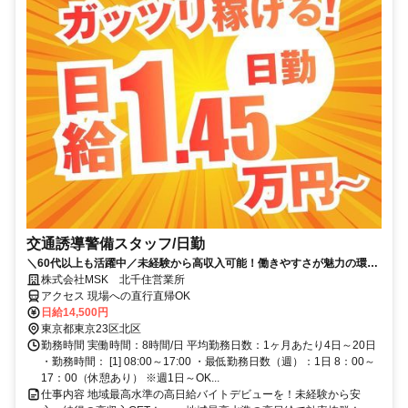
交通誘導警備スタッフ/日勤
＼60代以上も活躍中／未経験から高収入可能！働きやすさが魅力の環境
で警備員デビューをしませんか！【月収29万円可能！日払いもOK！】
株式会社MSK 北千住営業所
勤務3日前迄シフト申請が可能です！週1日～・短期もOK！あなたのラ
アクセス 現場への直行直帰OK
イフスタイルに合わせてお仕事しませんか！未経験者大歓迎！年代幅広
日給14,500円
く活躍しています。
東京都東京23区北区
勤務時間 実働時間：8時間/日 平均勤務日数：1ヶ月あたり4日～20日
・勤務時間： [1] 08:00～17:00 ・最低勤務日数（週）：1日 8：00～
17：00（休憩あり） ※週1日～OK...
仕事内容 地域最高水準の高日給バイトデビューを！未経験から安