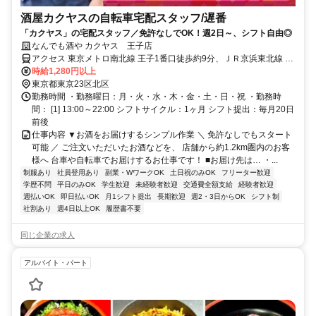
酒屋カクヤスの自転車宅配スタッフ/遅番
「カクヤス」の宅配スタッフ／免許なしでOK！週2日～、シフト自由◎
なんでも酒や カクヤス 王子店
アクセス 東京メトロ南北線 王子1番口徒歩約9分、ＪＲ京浜東北線 王
子1番口徒歩約9分、都電荒川線 王子駅前北口(東)徒歩約9分 ※マイカ
時給1,280円以上
ー（車・バイク）通勤不可
東京都東京23区北区
勤務時間 ・勤務曜日：月・火・水・木・金・土・日・祝 ・勤務時
間： [1] 13:00～22:00 シフトサイクル：1ヶ月 シフト提出：毎月20日
前後
仕事内容 ▼お酒をお届けするシンプル作業 ＼ 免許なしでもスタート
可能 ／ ご注文いただいたお酒などを、 店舗から約1.2km圏内のお客
様へ 台車や自転車でお届けするお仕事です！ ■お届け先は… ・...
制服あり
社員登用あり
副業・WワークOK
土日祝のみOK
フリーター歓迎
学歴不問
平日のみOK
学生歓迎
未経験者歓迎
交通費全額支給
経験者歓迎
週払いOK
即日払いOK
月1シフト提出
長期歓迎
週2・3日からOK
シフト制
社割あり
週4日以上OK
履歴書不要
同じ企業の求人
アルバイト・パート