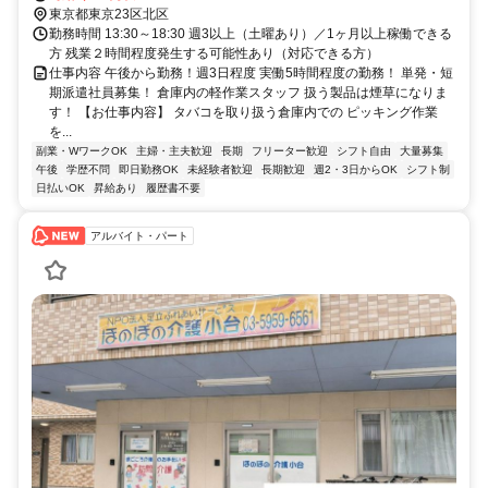
東京都東京23区北区
勤務時間 13:30～18:30 週3以上（土曜あり）／1ヶ月以上稼働できる
方 残業２時間程度発生する可能性あり（対応できる方）
仕事内容 午後から勤務！週3日程度 実働5時間程度の勤務！ 単発・短
期派遣社員募集！ 倉庫内の軽作業スタッフ 扱う製品は煙草になりま
す！ 【お仕事内容】 タバコを取り扱う倉庫内での ピッキング作業
を...
副業・WワークOK
主婦・主夫歓迎
長期
フリーター歓迎
シフト自由
大量募集
午後
学歴不問
即日勤務OK
未経験者歓迎
長期歓迎
週2・3日からOK
シフト制
日払いOK
昇給あり
履歴書不要
アルバイト・パート