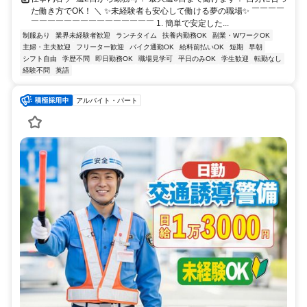
た働き方でOK！ ＼ ✨未経験者も安心して働ける夢の職場✨ ￣￣￣￣
￣￣￣￣￣￣￣￣￣￣￣￣￣￣￣ 1. 簡単で安定した...
制服あり
業界未経験者歓迎
ランチタイム
扶養内勤務OK
副業・WワークOK
主婦・主夫歓迎
フリーター歓迎
バイク通勤OK
給料前払いOK
短期
早朝
シフト自由
学歴不問
即日勤務OK
職場見学可
平日のみOK
学生歓迎
転勤なし
経験不問
英語
アルバイト・パート