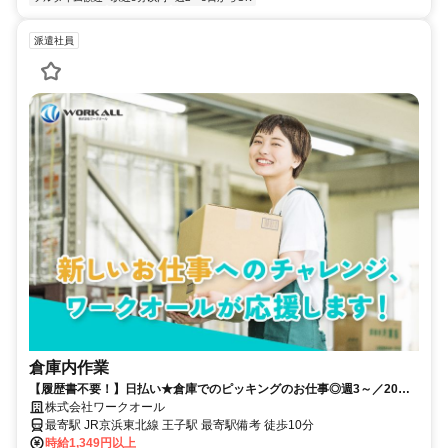
派遣社員
倉庫内作業
【履歴書不要！】日払い★倉庫でのピッキングのお仕事◎週3～／20～
40代活躍中/未経験OK！昇給あり
株式会社ワークオール
最寄駅 JR京浜東北線 王子駅 最寄駅備考 徒歩10分
時給1,349円以上