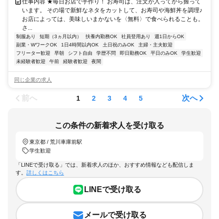
仕事内容 ★毎日お店で手作り！ お寿司は、注文が入ってから握って
います。 その場で新鮮なネタをカットして、お寿司や海鮮丼を調理♪
お店によっては、美味しいまかないを〈無料〉で食べられることも。
さ...
制服あり
短期（3ヵ月以内）
扶養内勤務OK
社員登用あり
週1日からOK
副業・WワークOK
1日4時間以内OK
土日祝のみOK
主婦・主夫歓迎
フリーター歓迎
早朝
シフト自由
学歴不問
即日勤務OK
平日のみOK
学生歓迎
未経験者歓迎
午前
経験者歓迎
夜間
同じ企業の求人
前へ
次へ
1
2
3
4
5
この条件の新着求人を受け取る
東京都 / 荒川車庫前駅
学生歓迎
「LINEで受け取る」では、新着求人のほか、おすすめ情報なども配信しま
す。
詳しくはこちら
LINEで受け取る
メールで受け取る