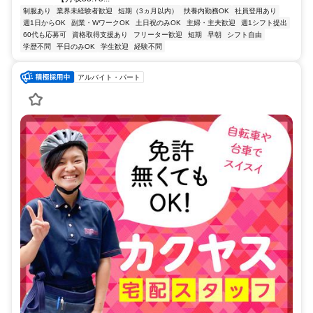
制服あり
業界未経験者歓迎
短期（3ヵ月以内）
扶養内勤務OK
社員登用あり
週1日からOK
副業・WワークOK
土日祝のみOK
主婦・主夫歓迎
週1シフト提出
60代も応募可
資格取得支援あり
フリーター歓迎
短期
早朝
シフト自由
学歴不問
平日のみOK
学生歓迎
経験不問
アルバイト・パート