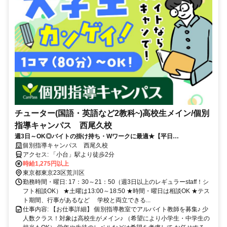
チューター(国語・英語など2教科~)高校生メイン/個別
指導キャンパス 西尾久校
週3日～OK◎バイトの掛け持ち・Wワークに最適★【平日
19:00〜/20:30〜】の遅めコマもあり！中学レベルの数・英ができれば
個別指導キャンパス 西尾久校
問題なし★
アクセス: 「小台」駅より徒歩2分
時給1,275円以上
東京都東京23区荒川区
勤務時間・曜日: 17：30～21：50（週3日以上のレギュラーstaff！シ
フト相談OK） ★土曜は13:00～18:50 ★時間・曜日は相談OK ★テス
ト期間、行事があるなど 学校と両立できる...
仕事内容: 【お仕事詳細】 個別指導教室でアルバイト教師を募集♪ 少
人数クラス！対象は高校生がメイン♪ （希望により小学生・中学生の