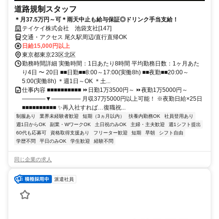
道路規制スタッフ
＊月37.5万円～可＊雨天中止も給与保証◎ドリンク手当支給！
テイケイ株式会社 池袋支社[147]
交通・アクセス 尾久駅周辺/直行直帰OK
日給15,000円以上
東京都東京23区北区
勤務時間詳細 実働時間：1日あたり8時間 平均勤務日数：1ヶ月あた
り4日 〜 20日 ■■日勤■■8:00～17:00(実働8h) ■■夜勤■■20:00～
5:00(実働8h) ＊週1日～OK ＊土...
仕事内容 ■■■■■■■■■■ ⏩日勤1万3500円～ ⏩夜勤1万5000円～
――――▼――――― 月収37万5000円以上可能！ ※夜勤日給×25日
■■■■■■■■■■ ✨再入社すれば…復職祝...
制服あり
業界未経験者歓迎
短期（3ヵ月以内）
扶養内勤務OK
社員登用あり
週1日からOK
副業・WワークOK
土日祝のみOK
主婦・主夫歓迎
週1シフト提出
60代も応募可
資格取得支援あり
フリーター歓迎
短期
早朝
シフト自由
学歴不問
平日のみOK
学生歓迎
経験不問
同じ企業の求人
派遣社員