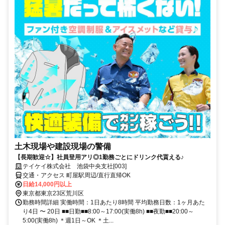
土木現場や建設現場の警備
【長期歓迎☆】社員登用アリ◎1勤務ごとにドリンク代貰える♪
テイケイ株式会社 池袋中央支社[003]
交通・アクセス 町屋駅周辺/直行直帰OK
日給14,000円以上
東京都東京23区荒川区
勤務時間詳細 実働時間：1日あたり8時間 平均勤務日数：1ヶ月あた
り4日 〜 20日 ■■日勤■■8:00～17:00(実働8h) ■■夜勤■■20:00～
5:00(実働8h) ＊週1日～OK ＊土...