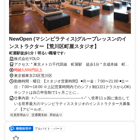
NewOpen (マシンピラティス)グループレッスンのイ
ンストラクター【荒川区町屋スタジオ】
町屋駅徒歩1分！明るい職場です♪
株式会社YOLO
アクセス: * 東京メトロ千代田線 町屋駅 徒歩1分 * 京成本線 町屋
駅 徒歩1分
時給3,500円以上
東京都東京23区荒川区
勤務時間・曜日: 【スタジオ営業時間】 ◾️月ー金：7:00〜21:00 ◾️土ー
日：7:00〜18:00 ※上記営業時間内でのシフト制(1日1クラスからOK)
※シフトは自己申告制で1ヶ月ごとに...
仕事内容: ✧˖°-----------------------------------✧˖° ＼世界11ヵ国に進出して
いる世界最大のマシンピラティススタジオのインストラクター大募集
／ 【アピールポ...
社員登用あり
交通費支給
昇給あり
アルバイト・パート