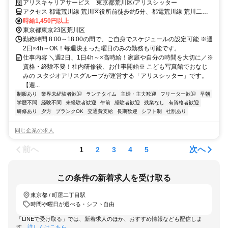
援』★資格・経験不要！運営事務局がしっかりサポートするので安心♪
アリスキャリアサービス 東京都荒川区/アリスシッター
アクセス 都電荒川線 荒川区役所前徒歩約5分、都電荒川線 荒川二丁
目徒歩約5分、都電荒川線 荒川一中前徒歩約8分
時給1,450円以上
東京都東京23区荒川区
勤務時間 8:00～18:00の間で、ご自身でスケジュールの設定可能 ※週
2日×4h～OK！毎週決まった曜日のみの勤務も可能です。
仕事内容 ＼週2日、1日4h～×高時給！家庭や自分の時間を大切に／※
資格・経験不要！社内研修後、お仕事開始※ こども写真館でおなじ
みの スタジオアリスグループが運営する「アリスシッター」です。
【週...
制服あり
業界未経験者歓迎
ランチタイム
主婦・主夫歓迎
フリーター歓迎
早朝
学歴不問
経験不問
未経験者歓迎
午前
経験者歓迎
残業なし
有資格者歓迎
研修あり
夕方
ブランクOK
交通費支給
長期歓迎
シフト制
社割あり
同じ企業の求人
前へ
次へ
1
2
3
4
5
この条件の新着求人を受け取る
東京都 / 町屋二丁目駅
時間や曜日が選べる・シフト自由
「LINEで受け取る」では、新着求人のほか、おすすめ情報なども配信しま
す。
詳しくはこちら