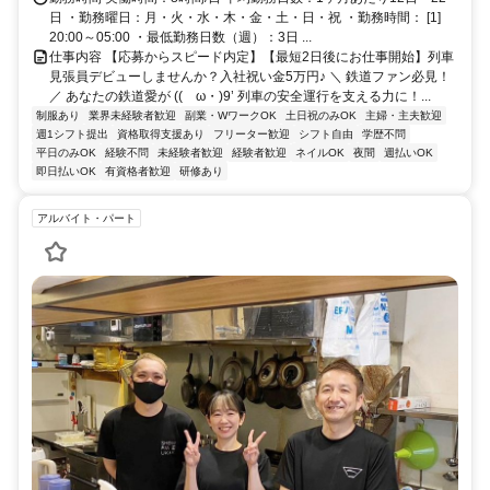
日 ・勤務曜日：月・火・水・木・金・土・日・祝 ・勤務時間： [1]
20:00～05:00 ・最低勤務日数（週）：3日 ...
仕事内容 【応募からスピード内定】【最短2日後にお仕事開始】列車
見張員デビューしませんか？入社祝い金5万円♪ ＼ 鉄道ファン必見！
／ あなたの鉄道愛が ((ゝω・)9’ 列車の安全運行を支える力に！...
制服あり
業界未経験者歓迎
副業・WワークOK
土日祝のみOK
主婦・主夫歓迎
週1シフト提出
資格取得支援あり
フリーター歓迎
シフト自由
学歴不問
平日のみOK
経験不問
未経験者歓迎
経験者歓迎
ネイルOK
夜間
週払いOK
即日払いOK
有資格者歓迎
研修あり
アルバイト・パート