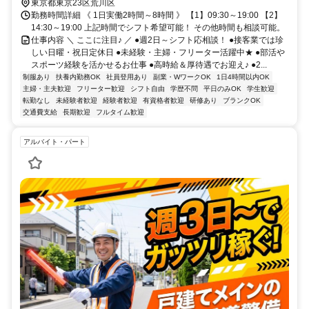
東京都東京23区荒川区
勤務時間詳細 《 1日実働2時間～8時間 》 【1】09:30～19:00 【2】
14:30～19:00 上記時間でシフト希望可能！ その他時間も相談可能。
仕事内容 ＼ ここに注目♪ ／ ●週2日～シフト応相談！ ●接客業では珍
しい日曜・祝日定休日 ●未経験・主婦・フリーター活躍中★ ●部活や
スポーツ経験を活かせるお仕事 ●高時給＆厚待遇でお迎え♪ ●2...
制服あり
扶養内勤務OK
社員登用あり
副業・WワークOK
1日4時間以内OK
主婦・主夫歓迎
フリーター歓迎
シフト自由
学歴不問
平日のみOK
学生歓迎
転勤なし
未経験者歓迎
経験者歓迎
有資格者歓迎
研修あり
ブランクOK
交通費支給
長期歓迎
フルタイム歓迎
アルバイト・パート