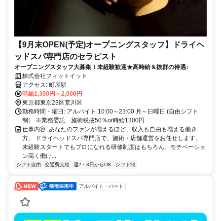
【9月末OPEN(予定)オープニングスタッフ】ドライヘ
ッドスパ専門店のセラピスト
オープニングスタッフ大募集！未経験歓迎★高時給＆抜群の待遇♪
株式会社フィットイット
アクセス: 町屋駅
時給1,300円～2,000円
東京都東京23区荒川区
勤務時間・曜日: アルバイト 10:00～23:00 月～日曜日 (自由シフト
制） ※業務委託 施術税抜50％or時給1300円
仕事内容: あなたのファンが増えるほど、収入も自由も増える働き
方。 ドライヘッドスパ専門店で、施術・店舗運営をお任せします。
未経験スタートでもプロになれる研修制度はもちろん、モチベーショ
ン高く働け...
シフト自由
交通費支給
週2・3日からOK
シフト制
アルバイト・パート