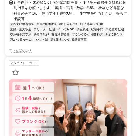
仕事内容 ＜未経験OK！個別塾講師募集＞ 小学生～高校生を対象に個
別指導をお願いします。 英語・国語・数学・理科・社会など得意な
科目のみでOK！ 担当学年も選択OK！「小学生を担当したい」等もご
相談可...
業界未経験者歓迎
扶養内勤務OK
週1日からOK
1日4時間以内OK
主婦・主夫歓迎
フリーター歓迎
平日のみOK
学生歓迎
経験不問
未経験者歓迎
交通費全額支給
経験者歓迎
有資格者歓迎
ブランクOK
長期歓迎
駅近5分以内
週2・3日からOK
シフト制
週4日以上OK
履歴書不要
同じ企業の求人
アルバイト・パート