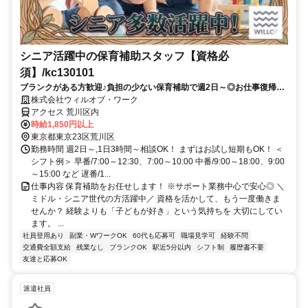
シニア活躍中の保育補助スタッフ【資格必
須】/kc130101
ブランクがある方歓迎♪負担の少ない保育補助で週2日～◎お仕事復帰し
ませんか？書き物・ピアノ・保護者対応もありません！
株式会社ウィルオブ・ワーク
アクセス 荒川区内
時給1,850円以上
東京都東京23区荒川区
勤務時間 週2日～,1日3時間～相談OK！ まずはお試し短期もOK！ ＜
シフト例＞ 早番/7:00～12:30、7:00～10:00 中番/9:00～18:00、9:00
～15:00 など 遅番/1...
仕事内容 保育補助をお任せします！ ※サポート業務中心で安心◎ ＼
ミドル・シニア世代の方活躍中／ 資格を活かして、もう一度働きま
せんか？ 経験よりも「子どもが好き」という気持ちを 大切にしてい
ます。 ...
社員登用あり
副業・WワークOK
60代も応募可
職場見学可
経験不問
交通費全額支給
残業なし
ブランクOK
駅近5分以内
シフト制
履歴書不要
友達と応募OK
派遣社員