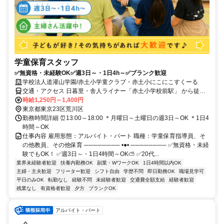
学童保育スタッフ
✅無資格・未経験OK✅週3日～・1日4h～✅ブランク歓迎
学校法人道灌山学園/赤土小学童クラブ・赤土小にこにこすくーる
交通・アクセス 日暮里・舎人ライナー「赤土小学校前駅」 から徒歩2
分
時給1,250円～1,400円
東京都東京23区荒川区
勤務時間詳細 ⏰13:00～18:00 ＊月曜日～土曜日の週3日～OK ＊1日4
時間～OK
仕事内容 雇用形態：アルバイト・パート 職種：学童保育指導員、そ
の他教員、その他保育 ──────── •●• ──────── ✅無資格・未経
験でもOK！ ✅週3日～・1日4時間～OK⛅ ✅20代...
業界未経験者歓迎
扶養内勤務OK
副業・WワークOK
1日4時間以内OK
主婦・主夫歓迎
フリーター歓迎
シフト自由
学歴不問
即日勤務OK
職場見学可
平日のみOK
転勤なし
経験不問
未経験者歓迎
交通費全額支給
経験者歓迎
残業なし
有資格者歓迎
夕方
ブランクOK
アルバイト・パート