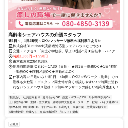
高齢者シェアハウスの介護スタッフ
週1日～、1日4時間～OK✨マッサージ無料の福利厚生あり✨
株式会社Blue shack(高齢者対応型シェアハウスなごやか)
交通・アクセス 「赤土小学校前」駅より徒歩5分★自転車・バイク通
勤OK
時給1,300円～1,550円
東京都東京23区荒川区
勤務時間詳細 ⏰8:30～17:30（日勤） ★週1日～勤務OK ★1日4時間
～勤務OK ★曜日相談OK ★日勤のみOK
仕事内容 ✅日勤のみ！週1日・4時間～OK◎ ✅Wワーク（副業）での
勤務も大歓迎！ ✅スタッフ同士仲が良く相談しやすい♪ ✅時間に追わ
れないシェアハウス勤務！ ✅無料マッサージの嬉しい福利厚生あり！
...
制服あり
社員登用あり
週1日からOK
副業・WワークOK
1日4時間以内OK
土日祝のみOK
主婦・主夫歓迎
資格取得支援あり
フリーター歓迎
バイク通勤OK
学歴不問
即日勤務OK
平日のみOK
転勤なし
経験不問
交通費全額支給
経験者歓迎
残業なし
有資格者歓迎
月1シフト提出
正社員