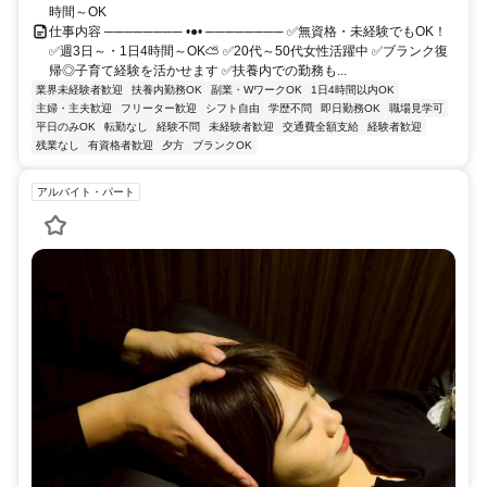
時間～OK
仕事内容 ──────── •●• ──────── ✅無資格・未経験でもOK！
✅週3日～・1日4時間～OK⛅ ✅20代～50代女性活躍中 ✅ブランク復
帰◎子育て経験を活かせます ✅扶養内での勤務も...
業界未経験者歓迎
扶養内勤務OK
副業・WワークOK
1日4時間以内OK
主婦・主夫歓迎
フリーター歓迎
シフト自由
学歴不問
即日勤務OK
職場見学可
平日のみOK
転勤なし
経験不問
未経験者歓迎
交通費全額支給
経験者歓迎
残業なし
有資格者歓迎
夕方
ブランクOK
アルバイト・パート