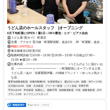
うどん店のホールスタッフ |オープニング
8月下旬町屋にOPEN！週1日～OK✨髪色・ヒゲ・ピアス自由
うどん屋 清(セイ) 町屋店
交通・アクセス 荒川線「町屋駅前駅」徒歩2分、JR「町屋駅」徒歩1
分、京成「町屋駅」徒歩3分
時給1,300円以上
東京都東京23区荒川区
勤務時間詳細 ①10:00～15:00 ②18:00～23:00 ※日祝は17:00～
21:00 ★週1日～OK
仕事内容 ╭━━━━━━━━━━━━━╮ ⭐うどんのように温かいお
店 ╰━━━━━ｖ━━━━━━━╯ ✅町屋駅前にオープンする人気
うどん店 ✅あの「自家製面伊藤」の姉妹ブランド！ ✅めっちゃ気さく
な店...
業界未経験者歓迎
扶養内勤務OK
社員登用あり
週1日からOK
副業・WワークOK
土日祝のみOK
主婦・主夫歓迎
フリーター歓迎
シフト自由
学歴不問
平日のみOK
学生歓迎
転勤なし
経験不問
未経験者歓迎
午前
経験者歓迎
夕方
ブランクOK
オープニングスタッフ
アルバイト・パート