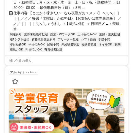
日 ・勤務曜日：月・火・水・木・金・土・日・祝 ・勤務時間： [1]
20:00～05:00 ・最低勤務日数（週）：3日 ...
仕事内容 【とにかく稼ぎたい…なら夜勤がおススメ♪】 ＼＼＼｜｜
｜｜／／／ 毎週「水曜日」が給料日♪ 【お支払いは業界最速級】 ／
／／｜｜ ｜｜＼＼＼ ＞うれしい【週払い制】＜ 日曜日〆→＜翌週
水...
制服あり
業界未経験者歓迎
副業・WワークOK
土日祝のみOK
主婦・主夫歓迎
週1シフト提出
資格取得支援あり
フリーター歓迎
シフト自由
学歴不問
即日勤務OK
平日のみOK
経験不問
未経験者歓迎
経験者歓迎
ネイルOK
夜間
週払いOK
即日払いOK
有資格者歓迎
同じ企業の求人
アルバイト・パート