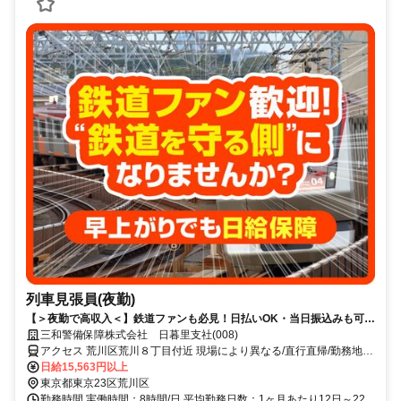
列車見張員(夜勤)
【＞夜勤で高収入＜】鉄道ファンも必見！日払いOK・当日振込みも可能
♪
三和警備保障株式会社 日暮里支社(008)
アクセス 荒川区荒川８丁目付近 現場により異なる/直行直帰/勤務地相
談可 ■電話面接■来社不要■即日勤務
日給15,563円以上
東京都東京23区荒川区
勤務時間 実働時間：8時間/日 平均勤務日数：1ヶ月あたり12日～22