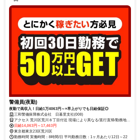
警備員(夜勤)
夜勤で高収入！日給1万4063円～×早上がりでも日給保証◎
三和警備保障株式会社 日暮里支社(008)
アクセス 荒川区荒川８丁目付近 現場により異なる/直行直帰/勤務地相
談可 ■電話面接■来社不要■即日勤務
日給14,063円～17,463円
東京都東京23区荒川区
勤務時間 実働時間：8時間/日 平均勤務日数：1ヶ月あたり12日～22