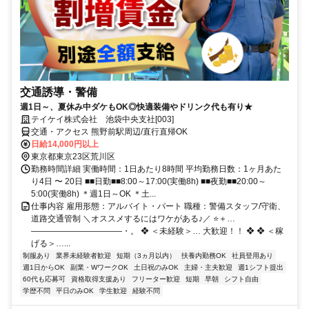
交通誘導・警備
週1日～、夏休み中ダケもOK◎快適装備やドリンク代も有り★
テイケイ株式会社 池袋中央支社[003]
交通・アクセス 熊野前駅周辺/直行直帰OK
日給14,000円以上
東京都東京23区荒川区
勤務時間詳細 実働時間：1日あたり8時間 平均勤務日数：1ヶ月あた
り4日 〜 20日 ■■日勤■■8:00～17:00(実働8h) ■■夜勤■■20:00～
5:00(実働8h) ＊週1日～OK ＊土...
仕事内容 雇用形態：アルバイト・パート 職種：警備スタッフ/守衛、
道路交通管制 ＼オススメするにはワケがある♪／ ⭐＋…
―――――――――――・。 ❖ ＜未経験＞… 大歓迎！！ ❖ ❖ ＜稼
げる＞…...
制服あり
業界未経験者歓迎
短期（3ヵ月以内）
扶養内勤務OK
社員登用あり
週1日からOK
副業・WワークOK
土日祝のみOK
主婦・主夫歓迎
週1シフト提出
60代も応募可
資格取得支援あり
フリーター歓迎
短期
早朝
シフト自由
学歴不問
平日のみOK
学生歓迎
経験不問