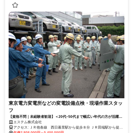
東京電力変電所などの変電設備点検・現場作業スタッ
フ
【資格不問｜未経験者歓迎】＜20代~50代まで幅広い年代の方が活躍中
＞未経験者からスキル・資格を取得して一生涯安定の技術が身につきま
エステム株式会社
す♪
アクセス: ＪＲ他各線 西日暮里駅から徒歩８分 ＪＲ田端駅から徒歩
年俸2,808,000円～5,400,000円
１０分 京成新三河島駅から徒歩５分