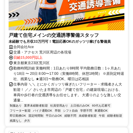
戸建て住宅メインの交通誘導警備スタッフ
未経験でも月収33万円可！電話応募OKのガッツリ稼げる警備員
合同会社Ace
交通・アクセス 荒川区周辺の各現場
日給15,000円以上
東京都東京23区荒川区
勤務時間詳細 実働時間：1日あたり8時間 平均勤務日数：1ヶ月あた
り18日 〜 20日 8:00〜17:00（実働8時間、休憩1時間） ※原則定時退
社、残業なし ★週3日〜勤務OK、曜日は応相談
仕事内容 ＼＼ とにかくガッツリ稼ぎたいフリーター・求職者さん大
歓迎！ ／／ さいたま市周辺の「戸建て住宅」の建築現場における、
車両や歩行者の交通誘導をお任せします。 大通りのような激しい交
通量...
制服あり
業界未経験者歓迎
社員登用あり
土日祝のみOK
60代も応募可
フリーター歓迎
バイク通勤OK
早朝
シフト自由
学歴不問
車通勤OK
即日勤務OK
固定時間制
平日のみOK
経験不問
未経験者歓迎
午前
経験者歓迎
残業なし
夕方