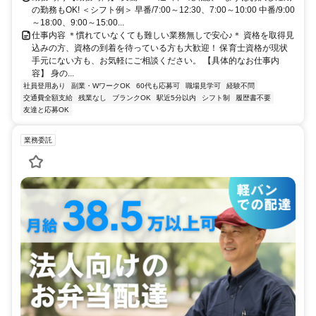
の勤務もOK! ＜シフト例＞ 早番/7:00～12:30、7:00～10:00 中番/9:00
～18:00、9:00～15:00...
仕事内容 ＊慣れていなくても難しい業務無しで安心♪＊ 資格を取得見
込みの方、資格の到着を待っている方も大歓迎！ 保育士資格が現状
手元にない方も、お気軽にご相談ください。 【具体的なお仕事内
容】 身の...
社員登用あり
副業・WワークOK
60代も応募可
職場見学可
経験不問
交通費全額支給
残業なし
ブランクOK
駅近5分以内
シフト制
履歴書不要
友達と応募OK
業務委託