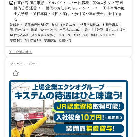
仕事内容 雇用形態：アルバイト・パート 職種：警備スタッフ/守衛、
警備管理/運営 ＊＝ 警備のお仕事ならテイケイ ＝＊ ・工事車両の搬
出入誘導 ・通行車両の迂回の案内 ・歩行者や車が安全に通行でき
る...
制服あり
業界未経験者歓迎
短期（3ヵ月以内）
扶養内勤務OK
社員登用あり
週1日からOK
副業・WワークOK
土日祝のみOK
主婦・主夫歓迎
週1シフト提出
60代も応募可
資格取得支援あり
フリーター歓迎
短期
早朝
シフト自由
学歴不問
平日のみOK
学生歓迎
経験不問
同じ企業の求人
アルバイト・パート