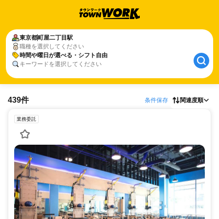
東京都
町屋二丁目駅
職種を選択してください
時間や曜日が選べる・シフト自由
キーワードを選択してください
439件
条件保存
関連度順
業務委託