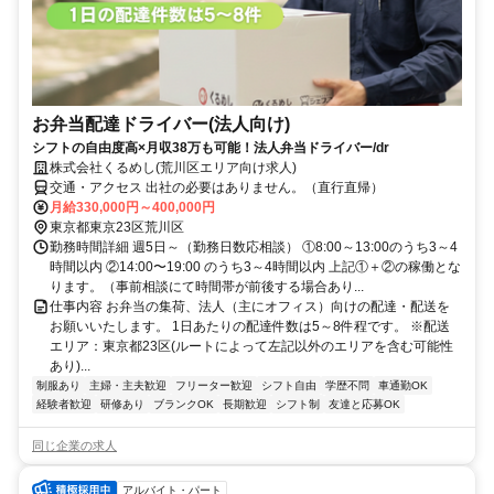
お弁当配達ドライバー(法人向け)
シフトの自由度高×月収38万も可能！法人弁当ドライバー/dr
株式会社くるめし(荒川区エリア向け求人)
交通・アクセス 出社の必要はありません。（直行直帰）
月給330,000円～400,000円
東京都東京23区荒川区
勤務時間詳細 週5日～（勤務日数応相談） ①8:00～13:00のうち3～4
時間以内 ②14:00〜19:00 のうち3～4時間以内 上記①＋②の稼働とな
ります。（事前相談にて時間帯が前後する場合あり...
仕事内容 お弁当の集荷、法人（主にオフィス）向けの配達・配送を
お願いいたします。 1日あたりの配達件数は5～8件程です。 ※配送
エリア：東京都23区(ルートによって左記以外のエリアを含む可能性
あり)...
制服あり
主婦・主夫歓迎
フリーター歓迎
シフト自由
学歴不問
車通勤OK
経験者歓迎
研修あり
ブランクOK
長期歓迎
シフト制
友達と応募OK
同じ企業の求人
アルバイト・パート