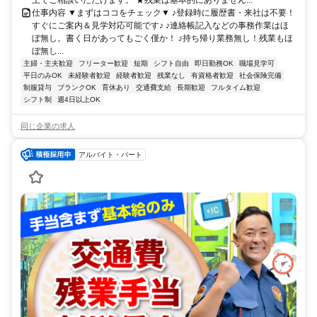
上でご相談いただけます。 ★残業は基本的にありません...
仕事内容 ▼まずはココをチェック▼ ♪登録時に履歴書・来社は不要！
すぐにご案内＆見学対応可能です♪ ♪連絡帳記入などの事務作業はほ
ぼ無し。書く日があってもごく僅か！ ♪持ち帰り業務無し！残業もほ
ぼ無し...
主婦・主夫歓迎
フリーター歓迎
短期
シフト自由
即日勤務OK
職場見学可
平日のみOK
未経験者歓迎
経験者歓迎
残業なし
有資格者歓迎
社会保険完備
制服貸与
ブランクOK
育休あり
交通費支給
長期歓迎
フルタイム歓迎
シフト制
週4日以上OK
同じ企業の求人
アルバイト・パート