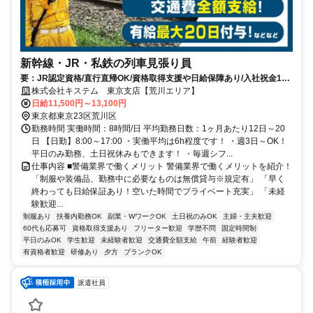
新幹線・JR・私鉄の列車見張り員
要：JR認定資格/直行直帰OK/資格取得支援や日給保障あり/入社祝金10
万円/一時金支給/交通費全額支給/制服・装備品無償貸与
株式会社キステム 東京支店【荒川エリア】
日給11,500円～13,100円
東京都東京23区荒川区
勤務時間 実働時間：8時間/日 平均勤務日数：1ヶ月あたり12日～20
日 【日勤】8:00～17:00 ・実働平均は6h程度です！ ・週3日～OK！
平日のみ勤務、土日祝休みもできます！ ・毎週シフ...
仕事内容 ■警備業界で働くメリット 警備業界で働くメリットを紹介！
「制服や装備品、勤務中に必要なものは無償貸与※規定有」 「早く
終わっても日給保証あり！空いた時間でプライベート充実」 「未経
験歓迎...
制服あり
扶養内勤務OK
副業・WワークOK
土日祝のみOK
主婦・主夫歓迎
60代も応募可
資格取得支援あり
フリーター歓迎
学歴不問
固定時間制
平日のみOK
学生歓迎
未経験者歓迎
交通費全額支給
午前
経験者歓迎
有資格者歓迎
研修あり
夕方
ブランクOK
派遣社員