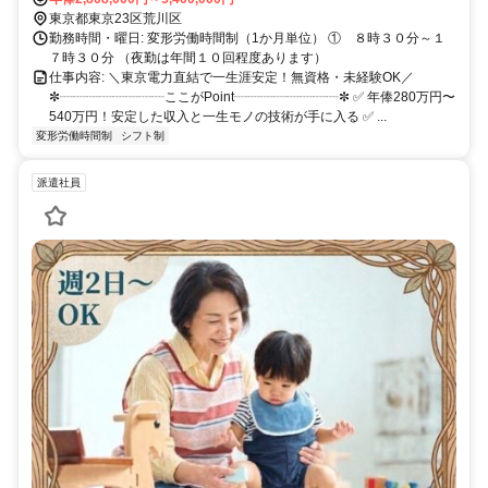
東京都東京23区荒川区
勤務時間・曜日: 変形労働時間制（1か月単位） ① ８時３０分～１
７時３０分 （夜勤は年間１０回程度あります）
仕事内容: ＼東京電力直結で一生涯安定！無資格・未経験OK／
✼┈┈┈┈┈┈┈┈ここがPoint┈┈┈┈┈┈┈┈✼ ✅ 年俸280万円〜
540万円！安定した収入と一生モノの技術が手に入る ✅ ...
変形労働時間制
シフト制
派遣社員