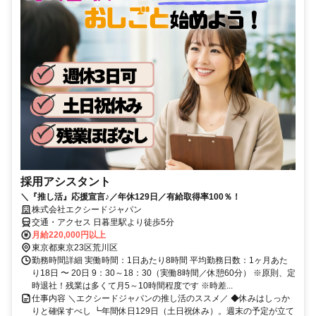
採用アシスタント
＼『推し活』応援宣言♪／年休129日／有給取得率100％！
株式会社エクシードジャパン
交通・アクセス 日暮里駅より徒歩5分
月給220,000円以上
東京都東京23区荒川区
勤務時間詳細 実働時間：1日あたり8時間 平均勤務日数：1ヶ月あた
り18日 〜 20日 9：30～18：30（実働8時間／休憩60分） ※原則、定
時退社！残業は多くて月5～10時間程度です ※時差...
仕事内容 ＼エクシードジャパンの推し活のススメ／ ◆休みはしっか
りと確保すべし ┗年間休日129日（土日祝休み）。週末の予定が立て