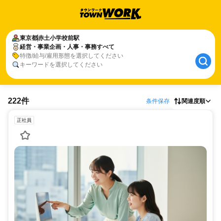
東京都
赤土小学校前駅
経営・事業企画・人事・事務すべて
特徴/給与/雇用形態を選択してください
キーワードを選択してください
222件
条件保存
関連度順
正社員