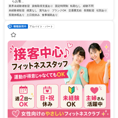
らお客...
業界未経験者歓迎
資格取得支援あり
固定時間制
転勤なし
経験不問
未経験者歓迎
残業なし
賞与あり
ブランクOK
交通費支給
長期歓迎
社割あり
長期休暇あり
土日祝休み
食事補助あり
アルバイト・パート