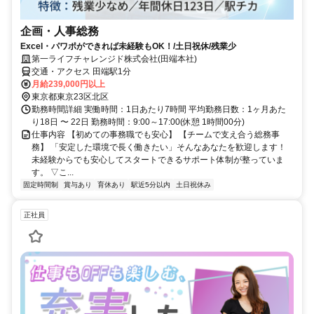
企画・人事総務
Excel・パワポができれば未経験もOK！/土日祝休/残業少
第一ライフチャレンジド株式会社(田端本社)
交通・アクセス 田端駅1分
月給239,000円以上
東京都東京23区北区
勤務時間詳細 実働時間：1日あたり7時間 平均勤務日数：1ヶ月あた
り18日 〜 22日 勤務時間：9:00～17:00(休憩 1時間00分)
仕事内容 【初めての事務職でも安心】 【チームで支え合う総務事
務】 「安定した環境で長く働きたい」そんなあなたを歓迎します！
未経験からでも安心してスタートできるサポート体制が整っていま
す。 ▽こ...
固定時間制
賞与あり
育休あり
駅近5分以内
土日祝休み
正社員