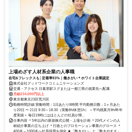
上場めざす人材系企業の人事職
在宅&フレックスも│定着率93%｜働きがい＊ホワイト企業認定
株式会社グッドワークコミュニケーションズ
交通・アクセス 日暮里駅スグまたは一都三県の就業先へ配属
月給234,000円以上
東京都東京23区荒川区
勤務時間詳細 実働時間：1日あたり8時間 平均勤務日数：1ヶ月あた
り20日 〜 21日 9:30～18:30（実働8h/休憩1h） ＜平均残業月9h/昨年
度実績＞ 毎日19時にはほとんどの社員が帰...
仕事内容 ＊5年以内の新規株式公開・上場を計画 ＊20代メインの人
材紹介事業の立ち上げ ＊行政とのプロモーション事業のグロース ＊
400名→1000名へ社員採用を強化 ★「働きがい」と「働きやすさ」...