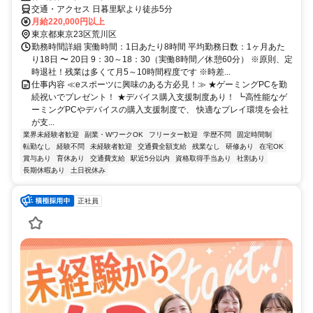
交通・アクセス 日暮里駅より徒歩5分
月給220,000円以上
東京都東京23区荒川区
勤務時間詳細 実働時間：1日あたり8時間 平均勤務日数：1ヶ月あた
り18日 〜 20日 9：30～18：30（実働8時間／休憩60分） ※原則、定
時退社！残業は多くて月5～10時間程度です ※時差...
仕事内容 ≪eスポーツに興味のある方必見！≫ ★ゲーミングPCを勤
続祝いでプレゼント！ ★デバイス購入支援制度あり！ ┗高性能なゲ
ーミングPCやデバイスの購入支援制度で、 快適なプレイ環境を会社
が支...
業界未経験者歓迎
副業・WワークOK
フリーター歓迎
学歴不問
固定時間制
転勤なし
経験不問
未経験者歓迎
交通費全額支給
残業なし
研修あり
在宅OK
賞与あり
育休あり
交通費支給
駅近5分以内
資格取得手当あり
社割あり
長期休暇あり
土日祝休み
正社員