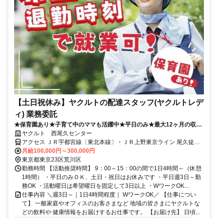
【土日祝休み】ヤクルトの配達スタッフ(ヤクルトレデ
ィ) 業務委託
★保育園あり★子育て中のママも活躍中★平日のみ★最大12ヶ月の収入
補償あり
ヤクルト 西尾久センター
アクセス ＪＲ宇都宮線〔東北本線〕・ＪＲ上野東京ライン 尾久徒歩
約6分、都電荒川線 荒川遊園地前徒歩約9分、都電荒川線 小台徒歩約
月給100,000円～300,000円
11分
東京都東京23区荒川区
勤務時間 【活動推奨時間】 9：00～15：00の間で1日4時間～（休憩
1時間） ・平日のみＯＫ、土日・祝日はお休みです ・平日週3日～勤
務OK ・活動曜日は希望曜日を固定して3日以上 ・WワークOK...
仕事内容 ＼週3日～｜1日4時間程度｜ WワークOK／ 【仕事につい
て】 一般家庭やオフィスのお客さまなど 地域の皆さまにヤクルトな
どの飲料や 健康情報をお届けするお仕事です。 【お届け先】 日頃...