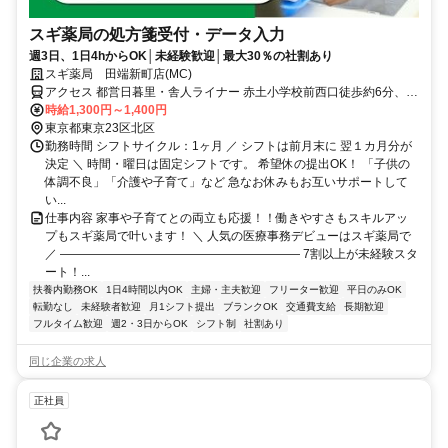
スギ薬局の処方箋受付・データ入力
週3日、1日4hからOK│未経験歓迎│最大30％の社割あり
スギ薬局 田端新町店(MC)
アクセス 都営日暮里・舎人ライナー 赤土小学校前西口徒歩約6分、Ｊ
Ｒ京浜東北線 田端北口徒歩約12分、ＪＲ山手線 田端北口徒歩約12分
時給1,300円～1,400円
0
東京都東京23区北区
勤務時間 シフトサイクル：1ヶ月 ／ シフトは前月末に 翌１カ月分が
決定 ＼ 時間・曜日は固定シフトです。 希望休の提出OK！ 「子供の
体調不良」「介護や子育て」など 急なお休みもお互いサポートして
い...
仕事内容 家事や子育てとの両立も応援！！働きやすさもスキルアッ
プもスギ薬局で叶います！ ＼ 人気の医療事務デビューはスギ薬局で
／ ―――――――――――――――――――― 7割以上が未経験スタ
ート！...
扶養内勤務OK
1日4時間以内OK
主婦・主夫歓迎
フリーター歓迎
平日のみOK
転勤なし
未経験者歓迎
月1シフト提出
ブランクOK
交通費支給
長期歓迎
フルタイム歓迎
週2・3日からOK
シフト制
社割あり
同じ企業の求人
正社員