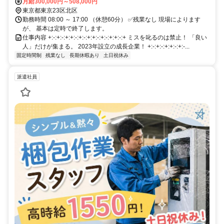
約 4〜6分 ※現場は新宿・中野・品川など 23区内がメイン！ ※直行
月給300,000円～508,000円
直帰OK。
東京都東京23区北区
勤務時間 08:00 ～ 17:00 （休憩60分） ✅残業なし 現場によります
が、 基本は定時で終了します。
仕事内容 +:-:+:-:+:+:-:+:-:+:+:-:+:-:+:+:-:+ ミスを叱るのは禁止！ 「良い
人」だけが集まる。 2023年設立の成長企業！ +:-:+:-:+:+:-:+:-...
固定時間制
残業なし
長期休暇あり
土日祝休み
派遣社員