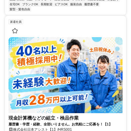
在宅OK
ブランクOK
長期歓迎
ピアスOK
服装自由
履歴書不要
髪型・髪色自由
派遣社員
現金計算機などの組立・検品作業
履歴書・学歴・経験、全部いりません。お気軽にご応募を！【1】
株式会社日本アシスト【1】/HRS001