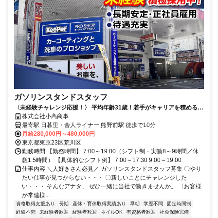
ガソリンスタンドスタッフ
〈未経験チャレンジ応援！〉 平均年齢31歳！若手がキャリアを積める高
環境！ 賞与年2回！完全週休2日
株式会社小高商事
最寄駅 日暮里・舎人ライナー 熊野前駅 徒歩で10分
月給280,000円～480,000円
東京都東京23区荒川区
勤務時間 【勤務時間】 7:00～19:00（シフト制・実働8～9時間／休
憩1.5時間） 【具体的なシフト例】 7:00～17:30 9:00～19:00
仕事内容 ＼人好きさん必見／ ガソリンスタンドスタッフ募集 〇やり
たい仕事が見つからない・・・ 〇新しいことにチャレンジした
い・・・ そんなアナタ、 ぜひ一緒に当社で働きませんか。 〈お客様
が常連様...
資格取得支援あり
長期
産休・育休取得実績あり
早朝
学歴不問
固定時間制
経験不問
未経験者歓迎
経験者歓迎
ネイルOK
有資格者歓迎
社会保険完備