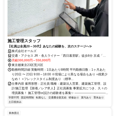
施工管理スタッフ
【社員は全員20～30代】あなたの経験を、次のステージへ✨
株式会社オールズ
交通・アクセス JR・舎人ライナー「西日暮里駅」徒歩8分 京成「新
三河島駅」徒歩7分
月給300,000円～550,000円
東京都東京23区荒川区
勤務時間詳細 実働時間：1日あたり8時間 平均勤務日数：1ヶ月あた
り20日 〜 23日 9:00～18:00 ※現場により異なる場合もあり ⭐️残業少
なめ！ ⭐️フレックスタイム制度あり （標準...
仕事内容 雇用形態：正社員 職種：建築法人営業、建築施工管理、設
計/施工監理 【新着／レア求人】正社員募集 事業拡大につき、久々の
増員募集！ 施工管理or設計の経験者を募集✨ ――――――――――...
学歴不問
固定時間制
転勤なし
交通費全額支給
研修あり
賞与あり
育休あり
土日祝休み
業務委託