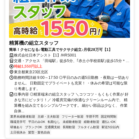
精算機の組立スタッフ
簡単！クセになる♪電動工具でサクサク組立♪月収28万可【1】
株式会社日本アシスト【1】/HRS001
交通・アクセス 「田端駅」徒歩5分、｢赤土小学校前駅｣徒歩15分＊交
通費規定支給
時給1,550円以上
東京都東京23区北区
勤務時間詳細 9:00～17:50 ◎平日のみの週5日勤務 ・夜勤は一切あり
ません。 日勤固定でプライベートも充実！ ・休みの希望は可能な限
り考慮します。
仕事内容 ◎精算端末の組立スタッフ ＼コツコツ・もくもく作業が 好
きな方にピッタリ！／ 冷暖房完備の快適なクリーンルーム内で、 精
算機を組み立てるシンプルワークです。 細かい部品は少なく、 作業
自体...
業界未経験者歓迎
主婦・主夫歓迎
フリーター歓迎
学歴不問
固定時間制
職場見学可
平日のみOK
転勤なし
未経験者歓迎
経験者歓迎
週払いOK
研修あり
ブランクOK
交通費支給
長期歓迎
フルタイム歓迎
駅近5分以内
土日祝休み
髪型・髪色自由