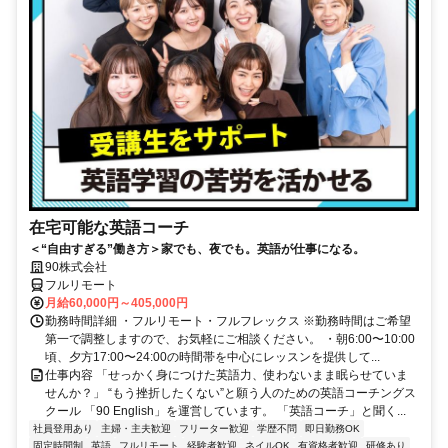
在宅可能な英語コーチ
＜“自由すぎる”働き方＞家でも、夜でも。英語が仕事になる。
90株式会社
フルリモート
月給60,000円～405,000円
勤務時間詳細 ・フルリモート・フルフレックス ※勤務時間はご希望
第一で調整しますので、お気軽にご相談ください。 ・朝6:00〜10:00
頃、夕方17:00〜24:00の時間帯を中心にレッスンを提供して...
仕事内容 「せっかく身につけた英語力、使わないまま眠らせていま
せんか？」 “もう挫折したくない”と願う人のための英語コーチングス
クール 「90 English」を運営しています。 「英語コーチ」と聞く...
社員登用あり
主婦・主夫歓迎
フリーター歓迎
学歴不問
即日勤務OK
固定時間制
英語
フルリモート
経験者歓迎
ネイルOK
有資格者歓迎
研修あり