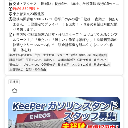
交通・アクセス 「田端駅」徒歩5分、｢赤土小学校前駅｣徒歩15分＊交
通費規定支給
時給1,550円以上
東京都東京23区北区
勤務時間詳細 9:00～17:50 ◎平日のみの週5日勤務 ・夜勤は一切あり
ません。 日勤固定でプライベートも充実！ ・休みの希望は可能な限
り考慮します。
仕事内容 ◎精算端末の組立・検品スタッフ ＼コツコツやれるシンプ
ルワーク！／ 「重たい」「難しい」作業はほぼなし！ 冷暖房完備の
快適なクリーンルーム内で、 現金計算機を組み立てるシンプル作
業。 体を動...
業界未経験者歓迎
主婦・主夫歓迎
フリーター歓迎
学歴不問
固定時間制
職場見学可
平日のみOK
転勤なし
未経験者歓迎
経験者歓迎
週払いOK
研修あり
ブランクOK
交通費支給
長期歓迎
フルタイム歓迎
駅近5分以内
土日祝休み
髪型・髪色自由
正社員