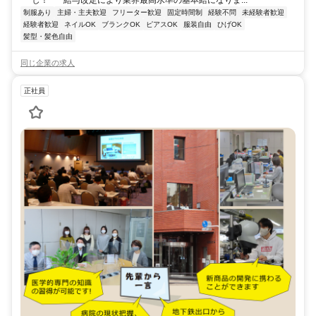
制服あり
主婦・主夫歓迎
フリーター歓迎
固定時間制
経験不問
未経験者歓迎
経験者歓迎
ネイルOK
ブランクOK
ピアスOK
服装自由
ひげOK
髪型・髪色自由
同じ企業の求人
正社員