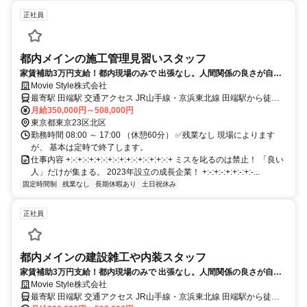
正社員
都内メインの施工管理見習いスタッフ
家賃補助3万円支給！都内現場のみで 出張なし。人間関係の良さが自
慢！
Movie Style株式会社
最寄駅 田端駅 交通アクセス JR山手線・京浜東北線 田端駅から徒歩
約 4〜6分 ※現場は新宿・中野・品川など 23区内がメイン！ ※直行
月給350,000円～508,000円
直帰OK。
東京都東京23区北区
勤務時間 08:00 ～ 17:00 （休憩60分） ✅残業なし 現場によります
が、 基本は定時で終了します。
仕事内容 +:-:+:-:+:+:-:+:-:+:+:-:+:-:+:+:-:+ ミスを叱るのは禁止！ 「良い
人」だけが集まる。 2023年設立の成長企業！ +:-:+:-:+:+:-:+:-...
固定時間制
残業なし
長期休暇あり
土日祝休み
正社員
都内メインの建設雑工や内装スタッフ
家賃補助3万円支給！都内現場のみで 出張なし。人間関係の良さが自
慢！
Movie Style株式会社
最寄駅 田端駅 交通アクセス JR山手線・京浜東北線 田端駅から徒歩