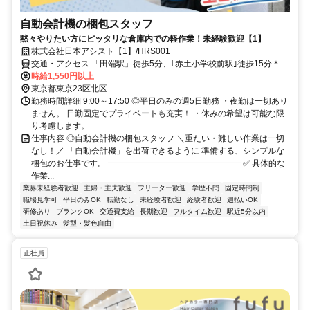
自動会計機の梱包スタッフ
黙々やりたい方にピッタリな倉庫内での軽作業！未経験歓迎【1】
株式会社日本アシスト【1】/HRS001
交通・アクセス 「田端駅」徒歩5分、｢赤土小学校前駅｣徒歩15分＊交
通費規定支給
時給1,550円以上
東京都東京23区北区
勤務時間詳細 9:00～17:50 ◎平日のみの週5日勤務 ・夜勤は一切あり
ません。 日勤固定でプライベートも充実！ ・休みの希望は可能な限
り考慮します。
仕事内容 ◎自動会計機の梱包スタッフ ＼重たい・難しい作業は一切
なし！／ 「自動会計機」を出荷できるように 準備する、シンプルな
梱包のお仕事です。 ━━━━━━━━━━━━━━━━ ✅ 具体的な
作業...
業界未経験者歓迎
主婦・主夫歓迎
フリーター歓迎
学歴不問
固定時間制
職場見学可
平日のみOK
転勤なし
未経験者歓迎
経験者歓迎
週払いOK
研修あり
ブランクOK
交通費支給
長期歓迎
フルタイム歓迎
駅近5分以内
土日祝休み
髪型・髪色自由
正社員