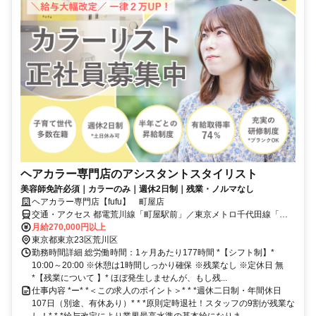
ヘアカラー専門店のアシスタントスタイリスト
美容師免許必須｜カラーのみ｜週休2日制｜残業・ノルマなし
ヘアカラー専門店【fufu】 町屋店
交通・アクセス 都電荒川線「町屋駅前」／東京メトロ千代田線「町
屋駅」より徒歩6分
月給270,000円以上
東京都東京23区荒川区
勤務時間詳細 総労働時間：1ヶ月あたり177時間 *【シフト制】*
10:00～20:00 ※休憩は1時間しっかり確保 ※残業なし ※定休日 無
*【残業について 】* ほぼ発生しませんが、もし残...
仕事内容 *ー* *＜この求人のポイント＞* * *週休二日制・年間休日
107日（別途、有休あり）* * *原則定時退社！スタッフの9割が残業な
し！* * *給与改定により業界最高水準の基本給になりま...