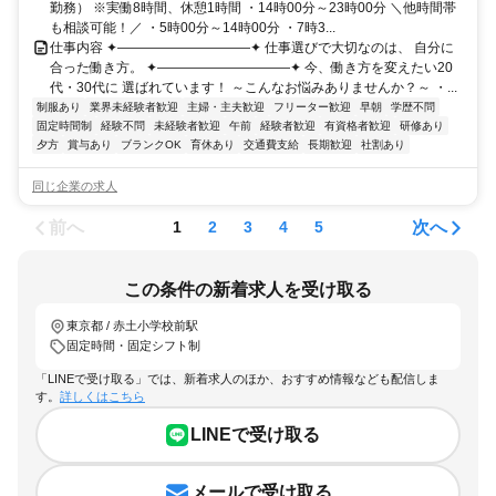
勤務） ※実働8時間、休憩1時間 ・14時00分～23時00分 ＼他時間帯
も相談可能！／ ・5時00分～14時00分 ・7時3...
仕事内容 ✦——————————✦ 仕事選びで大切なのは、 自分に
合った働き方。 ✦——————————✦ 今、働き方を変えたい20
代・30代に 選ばれています！ ～こんなお悩みありませんか？～ ・...
制服あり
業界未経験者歓迎
主婦・主夫歓迎
フリーター歓迎
早朝
学歴不問
固定時間制
経験不問
未経験者歓迎
午前
経験者歓迎
有資格者歓迎
研修あり
夕方
賞与あり
ブランクOK
育休あり
交通費支給
長期歓迎
社割あり
同じ企業の求人
前へ
次へ
1
2
3
4
5
この条件の新着求人を受け取る
東京都 / 赤土小学校前駅
固定時間・固定シフト制
「LINEで受け取る」では、新着求人のほか、おすすめ情報なども配信しま
す。
詳しくはこちら
LINEで受け取る
メールで受け取る