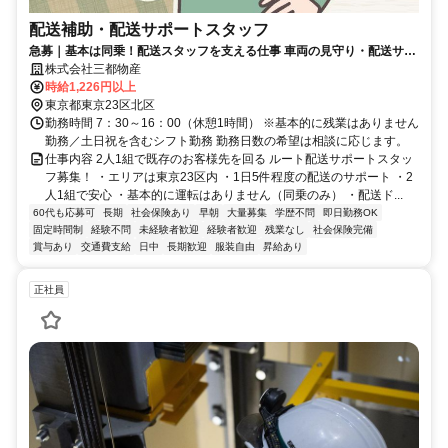
配送補助・配送サポートスタッフ
急募｜基本は同乗！配送スタッフを支える仕事 車両の見守り・配送サポ
ートスタッフ募集 未経験歓迎
株式会社三都物産
時給1,226円以上
東京都東京23区北区
勤務時間 7：30～16：00（休憩1時間） ※基本的に残業はありません
勤務／土日祝を含むシフト勤務 勤務日数の希望は相談に応じます。
仕事内容 2人1組で既存のお客様先を回る ルート配送サポートスタッ
フ募集！ ・エリアは東京23区内 ・1日5件程度の配送のサポート ・2
人1組で安心 ・基本的に運転はありません（同乗のみ） ・配送ド...
60代も応募可
長期
社会保険あり
早朝
大量募集
学歴不問
即日勤務OK
固定時間制
経験不問
未経験者歓迎
経験者歓迎
残業なし
社会保険完備
賞与あり
交通費支給
日中
長期歓迎
服装自由
昇給あり
正社員