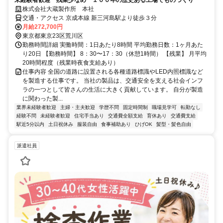
株式会社大蔵製作所 本社
交通・アクセス 京成本線 新三河島駅より徒歩３分
月給272,700円
東京都東京23区荒川区
勤務時間詳細 実働時間：1日あたり8時間 平均勤務日数：1ヶ月あた
り20日 【勤務時間】 8：30〜17：30（休憩1時間） 【残業】 月平均
20時間程度（残業時夜食支給あり）
仕事内容 全国の道路に設置される各種道路標識やLED内照標識など
を製造する仕事です。 当社の製品は、交通安全を支える社会インフ
ラの一つとして皆さんの生活に大きく貢献しています。 自分が製造
に関わった製...
業界未経験者歓迎
主婦・主夫歓迎
学歴不問
固定時間制
職場見学可
転勤なし
経験不問
未経験者歓迎
住宅手当あり
交通費全額支給
育休あり
交通費支給
駅近5分以内
土日祝休み
服装自由
食事補助あり
ひげOK
髪型・髪色自由
派遣社員