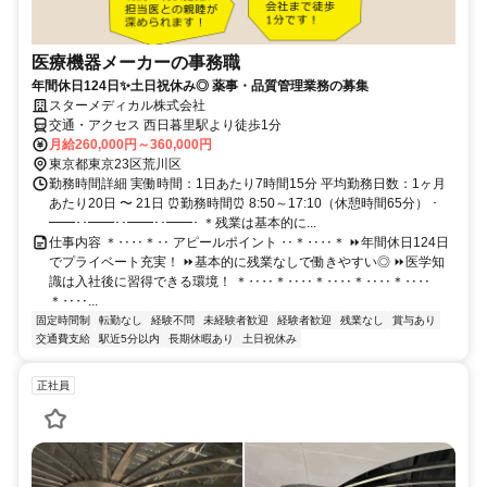
医療機器メーカーの事務職
年間休日124日✨土日祝休み◎ 薬事・品質管理業務の募集
スターメディカル株式会社
交通・アクセス 西日暮里駅より徒歩1分
月給260,000円～360,000円
東京都東京23区荒川区
勤務時間詳細 実働時間：1日あたり7時間15分 平均勤務日数：1ヶ月
あたり20日 〜 21日 ⏰勤務時間⏰ 8:50～17:10（休憩時間65分） ･
━━･･━━･･━━･･━━･ ＊残業は基本的に...
仕事内容 ＊‥‥＊‥ アピールポイント ‥＊‥‥＊ ⏩年間休日124日
でプライベート充実！ ⏩基本的に残業なしで働きやすい◎ ⏩医学知
識は入社後に習得できる環境！ ＊‥‥＊‥‥＊‥‥＊‥‥＊‥‥
＊‥‥...
固定時間制
転勤なし
経験不問
未経験者歓迎
経験者歓迎
残業なし
賞与あり
交通費支給
駅近5分以内
長期休暇あり
土日祝休み
正社員