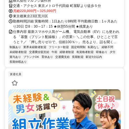
株式会社マルフジ製作所
交通・アクセス 東京メトロ千代田線 町屋駅より徒歩５分
月給220,000円～325,000円
東京都東京23区荒川区
勤務時間詳細 実働時間：1日あたり8時間 平均勤務日数：1ヶ月あた
り20日 ⏰8：30～17：15 ★休憩55分間 ★残業あり
仕事内容 最新スマホや人気ゲーム機、 電気自動車（EV）にも使われ
る 「基盤（プリント配線板）」の営業✨ ＼この仕事、ひとことで言
うと？／ 「押し売りゼロで、信頼100％✨」 売るより、話を聞く...
制服あり
業界未経験者歓迎
フリーター歓迎
固定時間制
転勤なし
経験不問
未経験者歓迎
交通費全額支給
午前
経験者歓迎
有資格者歓迎
研修あり
夕方
賞与あり
ブランクOK
育休あり
交通費支給
長期歓迎
駅近5分以内
長期休暇あり
派遣社員