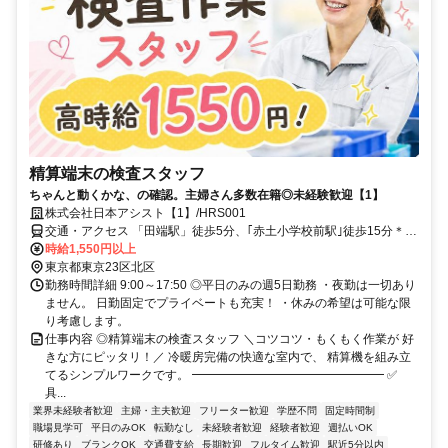
精算端末の検査スタッフ
ちゃんと動くかな、の確認。主婦さん多数在籍◎未経験歓迎【1】
株式会社日本アシスト【1】/HRS001
交通・アクセス 「田端駅」徒歩5分、｢赤土小学校前駅｣徒歩15分＊交
通費規定支給
時給1,550円以上
東京都東京23区北区
勤務時間詳細 9:00～17:50 ◎平日のみの週5日勤務 ・夜勤は一切あり
ません。 日勤固定でプライベートも充実！ ・休みの希望は可能な限
り考慮します。
仕事内容 ◎精算端末の検査スタッフ ＼コツコツ・もくもく作業が 好
きな方にピッタリ！／ 冷暖房完備の快適な室内で、 精算機を組み立
てるシンプルワークです。 ━━━━━━━━━━━━━━━━ ✅
具...
業界未経験者歓迎
主婦・主夫歓迎
フリーター歓迎
学歴不問
固定時間制
職場見学可
平日のみOK
転勤なし
未経験者歓迎
経験者歓迎
週払いOK
研修あり
ブランクOK
交通費支給
長期歓迎
フルタイム歓迎
駅近5分以内