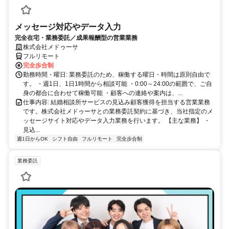
メッセージ対応やデータ入力
完全在宅・業務委託／成果報酬型の営業業務
株式会社メドゥーサ
フルリモート
完全歩合制
勤務時間・曜日: 業務委託のため、稼働する曜日・時間は原則自由で
す。 ・週1日、1日1時間から相談可能 ・0:00～24:00の範囲で、ご自
身の都合に合わせて稼働可能 ・顧客への連絡や案内は、...
仕事内容: 結婚相談所サービスの見込み顧客獲得を担当する営業業務
です。株式会社メドゥーサとの業務委託契約に基づき、当社指定のメ
ッセージサイト対応やデータ入力業務を行います。 【主な業務】 ・
見込...
週1日からOK
シフト自由
フルリモート
完全歩合制
業務委託