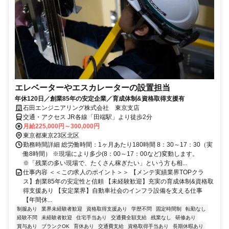
エレベーターやエスカレーターの設置担当
年休120日／創業85年の安定企業／育成体制&資格取得支援有
石田エンジニアリング株式会社 東京支店
交通・アクセス JR各線「田端駅」より徒歩2分
月給225,000円～300,000円
東京都東京23区北区
勤務時間詳細 総労働時間：1ヶ月あたり180時間 8：30～17：30（実
働8時間） ※現場により多少(8：00～17：00など)変動します。
※「残業の多い現場で、たくさん稼ぎたい」という方も相...
仕事内容 ＜＜この求人のポイント＞＞ 【メンテ実績業界TOPクラ
ス】創業85年の安定性と信頼 【未経験歓迎】充実の育成体制&資格取
得支援あり 【安定業界】自動車社会のインフラ設備を支える仕事
【年間休...
制服あり
業界未経験者歓迎
資格取得支援あり
学歴不問
固定時間制
転勤なし
経験不問
未経験者歓迎
住宅手当あり
交通費全額支給
残業なし
研修あり
賞与あり
ブランクOK
育休あり
交通費支給
資格取得手当あり
長期休暇あり