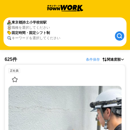
東京都
赤土小学校前駅
職種を選択してください
固定時間・固定シフト制
キーワードを選択してください
625件
条件保存
関連度順
正社員