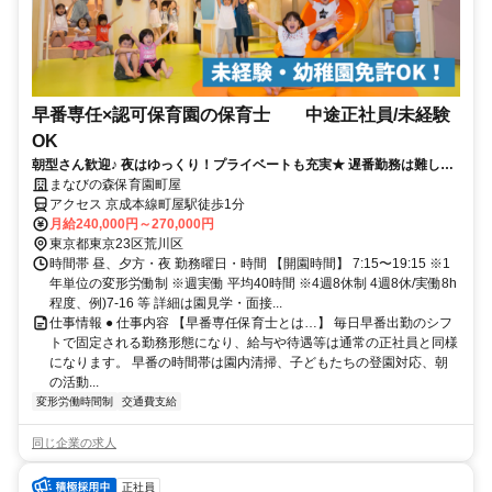
早番専任×認可保育園の保育士 中途正社員/未経験
OK
朝型さん歓迎♪ 夜はゆっくり！プライベートも充実★ 遅番勤務は難しい
けど正社員で働きたい方！
まなびの森保育園町屋
アクセス 京成本線町屋駅徒歩1分
月給240,000円～270,000円
東京都東京23区荒川区
時間帯 昼、夕方・夜 勤務曜日・時間 【開園時間】 7:15〜19:15 ※1
年単位の変形労働制 ※週実働 平均40時間 ※4週8休制 4週8休/実働8h
程度、例)7-16 等 詳細は園見学・面接...
仕事情報 ● 仕事内容 【早番専任保育士とは…】 毎日早番出勤のシフ
トで固定される勤務形態になり、給与や待遇等は通常の正社員と同様
になります。 早番の時間帯は園内清掃、子どもたちの登園対応、朝
の活動...
変形労働時間制
交通費支給
同じ企業の求人
正社員