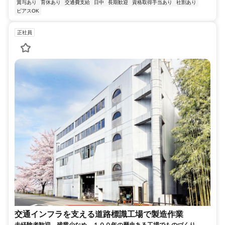
賞与あり
育休あり
交通費支給
日中
長期歓迎
資格取得手当あり
社割あり
ピアスOK
正社員
交通インフラを支える道路標識工場で製造作業
未経験者歓迎 残業少なめ １００年の歴史ある工場でものづくり