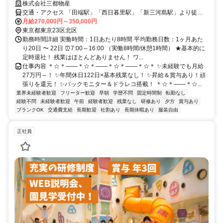
株式会社三都物産
交通・アクセス 「田端駅」「西日暮里駅」「新三河島駅」より徒歩
10分、「赤土小学校前駅」より徒歩7分
月給270,000円～350,000円
東京都東京23区北区
勤務時間詳細 実働時間：1日あたり8時間 平均勤務日数：1ヶ月あた
り20日 〜 22日 ⏰7:00～16:00 （実働8時間/休憩1時間） ★基本的に
定時退社！ 残業はほとんどありません！ ワ...
仕事内容 ＊☆＊――＊☆＊――＊☆＊――＊☆＊ ✨未経験でも月給
27万円～！ ✨年間休日122日×基本残業なし！ ✨昇給＆賞与あり！頑
張りを還元！ ✨バックモニター＆ドラレコ搭載！ ＊☆＊――＊☆...
業界未経験者歓迎
フリーター歓迎
早朝
学歴不問
固定時間制
転勤なし
経験不問
未経験者歓迎
午前
経験者歓迎
残業なし
研修あり
夕方
賞与あり
ブランクOK
交通費支給
長期歓迎
社割あり
長期休暇あり
服装自由
正社員