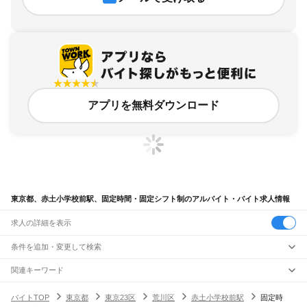
アプリを無料ダウンロード
東京都、赤土小学校前駅、固定時間・固定シフト制のアルバイト・バイト求人情報
求人の詳細を表示
条件を追加・変更して検索
市区町村を追加・変更
関連キーワード
完全在宅ワーク 全国
シール貼り 在宅
現在地周辺
ガチャガチャ
犬カフェ
東京都
駅を追加・変更
バイトTOP
東京都
東京23区
荒川区
赤土小学校前駅
固定時
東京都
すべて