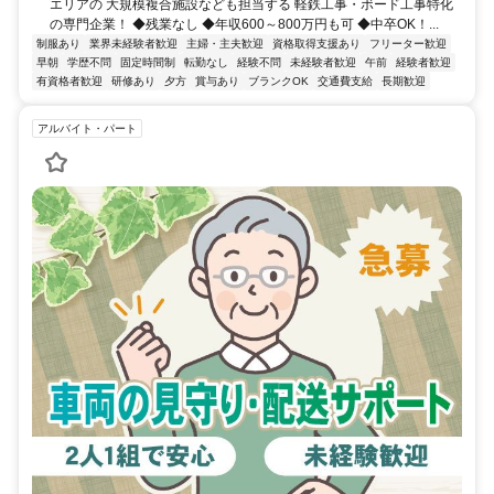
エリアの 大規模複合施設なども担当する 軽鉄工事・ボード工事特化
の専門企業！ ◆残業なし ◆年収600～800万円も可 ◆中卒OK！...
制服あり
業界未経験者歓迎
主婦・主夫歓迎
資格取得支援あり
フリーター歓迎
早朝
学歴不問
固定時間制
転勤なし
経験不問
未経験者歓迎
午前
経験者歓迎
有資格者歓迎
研修あり
夕方
賞与あり
ブランクOK
交通費支給
長期歓迎
アルバイト・パート