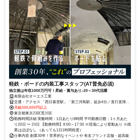
軽鉄・ボードの内装工事スタッフ(AT普免必須)
独立後は年収1000万円可！昇給・賞与あり♪20～30代活躍
有限会社オーエス工業
交通・アクセス 「西日暮里駅」「新三河島駅」徒歩4分／直行直帰
OK！(現場による)
月給300,000円以上
東京都東京23区荒川区
勤務時間詳細 実働時間：1日あたり8時間 平均勤務日数：1ヶ月あた
り20日 〜 23日 【勤務時間】8:00～17:30 ※現場により変動あり ※残
業はほぼなし （あっても1日1時間程度）
仕事内容 創業30年！世界的なイベントや 有名ブランド店舗・超高級