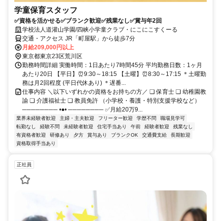
学童保育スタッフ
✅資格を活かせる✅ブランク歓迎✅残業なし✅賞与年2回
学校法人道灌山学園/四峡小学童クラブ・にこにこすくーる
交通・アクセス JR「町屋駅」から徒歩7分
月給209,000円以上
東京都東京23区荒川区
勤務時間詳細 実働時間：1日あたり7時間45分 平均勤務日数：1ヶ月
あたり20日 【平日】⏰9:30～18:15 【土曜】⏰8:30～17:15 ＊土曜勤
務は月2回程度 (平日代休あり) ＊遅番...
仕事内容 ＼以下いずれかの資格をお持ちの方／ ❏ 保育士 ❏ 幼稚園教
諭 ❏ 介護福祉士 ❏ 教員免許 （小学校・養護・特別支援学校など）
──────── •●• ──────── ✅月給20万9...
業界未経験者歓迎
主婦・主夫歓迎
フリーター歓迎
学歴不問
職場見学可
転勤なし
経験不問
未経験者歓迎
住宅手当あり
午前
経験者歓迎
残業なし
有資格者歓迎
研修あり
夕方
賞与あり
ブランクOK
交通費支給
長期歓迎
資格取得手当あり
正社員