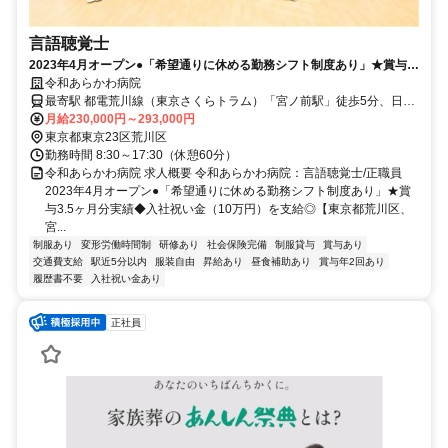
言語聴覚士
2023年4月オープン●「希望通りに休める勤務シフト制度あり」★賞与
3.5ヶ月分実績◆入社祝い金（10万円）を支給◎【東京都荒川区、宮ノ
令和あらかわ病院
前駅/熊野前駅、言語聴覚士、正職員】
最寄駅 都電荒川線（東京さくらトラム）「宮ノ前駅」徒歩5分、日暮
里・舎人ライナー「熊野前駅」徒歩5分
月給230,000円～293,000円
東京都東京23区荒川区
勤務時間 8:30～17:30（休憩60分）
令和あらかわ病院 求人概要 令和あらかわ病院：言語聴覚士/正職員
2023年4月オープン●「希望通りに休める勤務シフト制度あり」★賞
与3.5ヶ月分実績◆入社祝い金（10万円）を支給◎【東京都荒川区、
宮...
制服あり
変形労働時間制
研修あり
社会保険完備
制服貸与
賞与あり
交通費支給
駅近5分以内
服装自由
昇給あり
昼食補助あり
賞与年2回あり
履歴書不要
入社祝い金あり
正社員