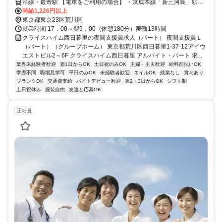
ます！
沿線・最寄駅 【電車をご利用の場合】 ・京成本線「新三河島」駅よ
り徒歩約1分 ・JR山手線「西日暮里」駅より徒歩約8分 ・JR常磐線
時給1,226円以上
「三河島」駅より徒歩約9分 【バスをご利用の場合】 最寄りの「新三
東京都東京23区荒川区
河島駅前」バス停より都営バス草64系統にて王子～池袋方面へアクセ
就業時間 17：00～翌9：00（休憩180分）実働13時間
ス可
クライスハイム西日暮里の夜間支援員求人（パート） 夜間支援員Ｌ
（パート）（グループホーム） 東京都荒川区西日暮里1-37-12アイウ
エストビル2～6F クライスハイム西日暮里 アルバイト・パート 求...
業界未経験者歓迎
週1日からOK
土日祝のみOK
主婦・主夫歓迎
給料前払いOK
学歴不問
職場見学可
平日のみOK
未経験者歓迎
ネイルOK
残業なし
賞与あり
ブランクOK
交通費支給
バイトデビュー歓迎
週2・3日からOK
シフト制
土日祝休み
服装自由
友達と応募OK
正社員