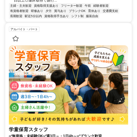
日以上◎連休取得で旅行...
主婦・主夫歓迎
資格取得支援あり
フリーター歓迎
午前
経験者歓迎
有資格者歓迎
研修あり
夕方
賞与あり
ブランクOK
育休あり
交通費支給
長期歓迎
駅近5分以内
資格取得手当あり
シフト制
服装自由
アルバイト・パート
学童保育スタッフ
✅無資格・未経験OK✅週3日～・1日4h～✅ブランク歓迎