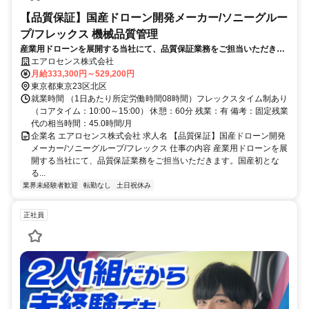
【品質保証】国産ドローン開発メーカー/ソニーグルー
プ/フレックス 機械品質管理
産業用ドローンを展開する当社にて、品質保証業務をご担当いただきま
す。国産初となる垂直離着陸型固定翼機（eVTOL）をはじめとする「エ
エアロセンス株式会社
アロボ」シリーズの品質管理を通じ、製品の信頼性向上を牽引。
月給333,300円～529,200円
東京都東京23区北区
就業時間 （1日あたり所定労働時間08時間）フレックスタイム制あり
（コアタイム：10:00～15:00） 休憩：60分 残業：有 備考：固定残業
代の相当時間：45.0時間/月
企業名 エアロセンス株式会社 求人名 【品質保証】国産ドローン開発
メーカー/ソニーグループ/フレックス 仕事の内容 産業用ドローンを展
開する当社にて、品質保証業務をご担当いただきます。国産初とな
る...
業界未経験者歓迎
転勤なし
土日祝休み
正社員