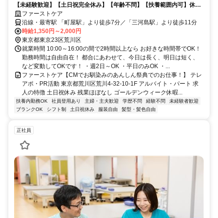
【未経験歓迎】【土日祝完全休み】【年齢不問】【扶養範囲内可】休み
希望100％OK！シフト制ではないので当日休みも問題ありません◎ご自
ファーストケア
身の都合で決められる柔軟シフトが魅力◎30代／40代／50代／60代な
沿線・最寄駅 「町屋駅」より徒歩7分／「三河島駅」より徒歩11分
ど幅広く活躍中！
時給1,350円～2,000円
東京都東京23区荒川区
就業時間 10:00～16:00の間で2時間以上なら お好きな時間帯でOK！
勤務時間は自由自在！ 都合にあわせて、今日は長く、明日は短く、
など変動してOKです！ ・週2日～OK ・平日のみOK ・...
ファーストケア【CMでお馴染みのあんしん祭典でのお仕事！】 テレ
アポ・PR活動 東京都荒川区荒川4-32-10-1F アルバイト・パート 求
人の特徴 土日祝休み 残業ほぼなし ゴールデンウィーク休暇...
扶養内勤務OK
社員登用あり
主婦・主夫歓迎
学歴不問
経験不問
未経験者歓迎
ブランクOK
シフト制
土日祝休み
服装自由
髪型・髪色自由
正社員