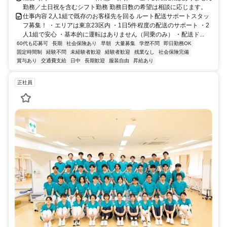
勤務／土日祝を含むシフト勤務 勤務日数の希望は相談に応じます。
仕事内容 2人1組で既存のお客様先を回る ルート配送サポートスタッ
フ募集！ ・エリアは東京23区内 ・1日5件程度の配送のサポート ・2
人1組で安心 ・基本的に運転はありません（同乗のみ） ・配送ド...
60代も応募可
長期
社会保険あり
早朝
大量募集
学歴不問
即日勤務OK
固定時間制
経験不問
未経験者歓迎
経験者歓迎
残業なし
社会保険完備
賞与あり
交通費支給
日中
長期歓迎
服装自由
昇給あり
正社員