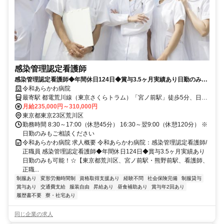
感染管理認定看護師
感染管理認定看護師◆年間休日124日◆賞与3.5ヶ月実績あり日勤のみも
可能！☆【東京都荒川区、宮ノ前駅・熊野前駅、看護師、正職員】
令和あらかわ病院
最寄駅 都電荒川線（東京さくらトラム）「宮ノ前駅」徒歩5分、日暮
里・舎人ライナー「熊野前駅」徒歩5分
月給235,000円～310,000円
東京都東京23区荒川区
勤務時間 8:30～17:00（休憩45分） 16:30～翌9:00（休憩120分） ※
日勤のみもご相談ください
令和あらかわ病院 求人概要 令和あらかわ病院：感染管理認定看護師/
正職員 感染管理認定看護師◆年間休日124日◆賞与3.5ヶ月実績あり
日勤のみも可能！☆【東京都荒川区、宮ノ前駅・熊野前駅、看護師、
正職...
制服あり
変形労働時間制
資格取得支援あり
経験不問
社会保険完備
制服貸与
賞与あり
交通費支給
服装自由
昇給あり
昼食補助あり
賞与年2回あり
履歴書不要
寮・社宅あり
同じ企業の求人