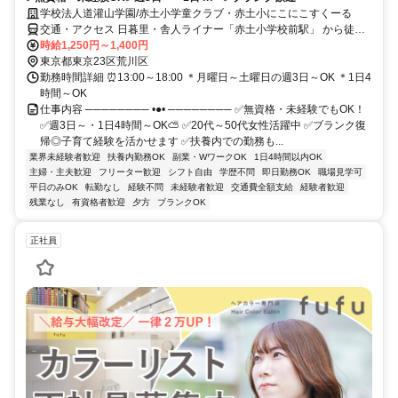
学校法人道灌山学園/赤土小学童クラブ・赤土小にこにこすくーる
交通・アクセス 日暮里・舎人ライナー「赤土小学校前駅」 から徒歩2
分
時給1,250円～1,400円
東京都東京23区荒川区
勤務時間詳細 ⏰13:00～18:00 ＊月曜日～土曜日の週3日～OK ＊1日4
時間～OK
仕事内容 ──────── •●• ──────── ✅無資格・未経験でもOK！
✅週3日～・1日4時間～OK⛅ ✅20代～50代女性活躍中 ✅ブランク復
帰◎子育て経験を活かせます ✅扶養内での勤務も...
業界未経験者歓迎
扶養内勤務OK
副業・WワークOK
1日4時間以内OK
主婦・主夫歓迎
フリーター歓迎
シフト自由
学歴不問
即日勤務OK
職場見学可
平日のみOK
転勤なし
経験不問
未経験者歓迎
交通費全額支給
経験者歓迎
残業なし
有資格者歓迎
夕方
ブランクOK
正社員