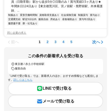
員（日勤常勤） 駅から徒歩5分◎日勤のみ！賞与実績3.5ヶ月あり★
年間休日124日あり【東京都荒川区、宮ノ前駅・熊野前駅、外来看護
師、...
制服あり
変形労働時間制
資格取得支援あり
社会保険完備
制服貸与
賞与あり
交通費支給
駅近5分以内
服装自由
昇給あり
昼食補助あり
賞与年2回あり
履歴書不要
寮・社宅あり
同じ企業の求人
前へ
次へ
1
2
3
4
5
この条件の新着求人を受け取る
東京都 / 赤土小学校前駅
服装自由
「LINEで受け取る」では、新着求人のほか、おすすめ情報なども配信しま
す。
詳しくはこちら
LINEで受け取る
メールで受け取る