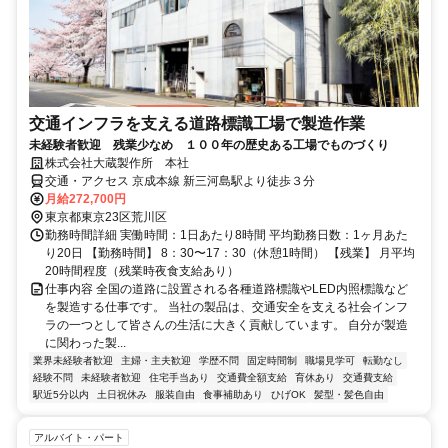
交通インフラを支える道路標識工場で製造作業
未経験者歓迎 残業少なめ １００年の歴史ある工場でものづくり
株式会社大蔵製作所 本社
交通・アクセス 京成本線 新三河島駅より徒歩３分
月給272,700円
東京都東京23区荒川区
勤務時間詳細 実働時間：1日あたり8時間 平均勤務日数：1ヶ月あた
り20日 【勤務時間】 8：30〜17：30（休憩1時間） 【残業】 月平均
20時間程度（残業時夜食支給あり）
仕事内容 全国の道路に設置される各種道路標識やLED内照標識など
を製造する仕事です。 当社の製品は、交通安全を支える社会インフ
ラの一つとして皆さんの生活に大きく貢献しています。 自分が製造
に関わった製...
業界未経験者歓迎
主婦・主夫歓迎
学歴不問
固定時間制
職場見学可
転勤なし
経験不問
未経験者歓迎
住宅手当あり
交通費全額支給
育休あり
交通費支給
駅近5分以内
土日祝休み
服装自由
食事補助あり
ひげOK
髪型・髪色自由
アルバイト・パート