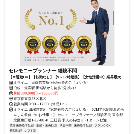
セレモニープランナー 経験不問
【車通勤OK】【転勤なし】【9～17時勤務】【女性活躍中】業界最大手
のごじょいる◎これから少なくても20年程度は繁忙期が続く安定業界の
ミライエ 田端営業所(冠婚葬祭のごじょいる)
真ん中で活躍しませんか！
沿線・最寄駅 田端駅から徒歩1分以内！
月給300,000円～350,000円
東京都東京23区北区
就業時間 9:00～17:00（休憩1ｈ）
ミライエ 田端営業所（冠婚葬祭のごじょいる）【CMでお馴染みのあ
んしん祭典でのお仕事！】 セレモニープランナー／経験不問 東京都
北区東田端1-17-88 4F 正社員 求人の特徴 U・I ターン歓迎...
業界未経験者歓迎
主婦・主夫歓迎
学歴不問
未経験者歓迎
ブランクOK
長期歓迎
シフト制