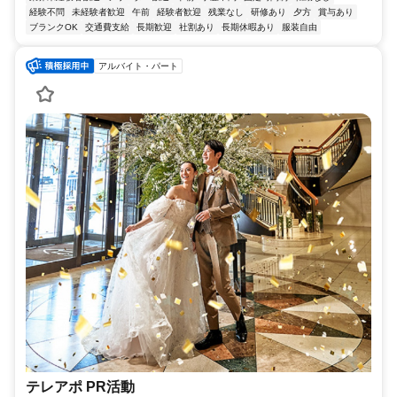
経験不問
未経験者歓迎
午前
経験者歓迎
残業なし
研修あり
夕方
賞与あり
ブランクOK
交通費支給
長期歓迎
社割あり
長期休暇あり
服装自由
アルバイト・パート
テレアポ PR活動