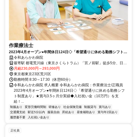
作業療法士
2023年4月オープン●年間休日124日◇「希望通りに休める勤務シフト制
度あり」★賞与3.5ヶ月分実績◆入社祝い金（10万円）を支給！【東京
令和あらかわ病院
都荒川区、宮ノ前駅/熊野前駅、作業療法士、正職員】
最寄駅 都電荒川線（東京さくらトラム）「宮ノ前駅」徒歩5分、日暮
里・舎人ライナー「熊野前駅」徒歩5分
月給230,000円～293,000円
東京都東京23区荒川区
勤務時間 8:30～17:30（休憩60分）
令和あらかわ病院 求人概要 令和あらかわ病院：作業療法士/正職員
2023年4月オープン●年間休日124日◇「希望通りに休める勤務シフ
ト制度あり」★賞与3.5ヶ月分実績◆入社祝い金（10万円）を支
給！...
制服あり
変形労働時間制
研修あり
社会保険完備
制服貸与
賞与あり
交通費支給
駅近5分以内
服装自由
昇給あり
昼食補助あり
賞与年2回あり
履歴書不要
入社祝い金あり
正社員