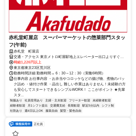
赤札堂町屋店 スーパーマーケットの惣菜部門スタッ
フ(午前)
赤札堂 町屋店
交通・アクセス 東京メトロ町屋駅地上エレベーター出口よりすぐ、
京成町屋駅より徒歩3分
時給1,226円以上
東京都東京23区荒川区
勤務時間詳細 勤務時間→ 6：30～12：30（実働6時間）
仕事内容 お仕事内容 ・お弁当やコロッケなどの揚げ物、煮物のパッ
ク詰め ・値付け作業 ・品出し 難しい作業はありません！未経験の方
も安心してスタートできるシンプルWORK！ ここがポイント ★先輩
スタ...
制服あり
社員登用あり
主婦・主夫歓迎
フリーター歓迎
未経験者歓迎
経験者歓迎
月1シフト提出
交通費支給
長期歓迎
駅近5分以内
シフト制
社割あり
週4日以上OK
服装自由
髪型・髪色自由
正社員