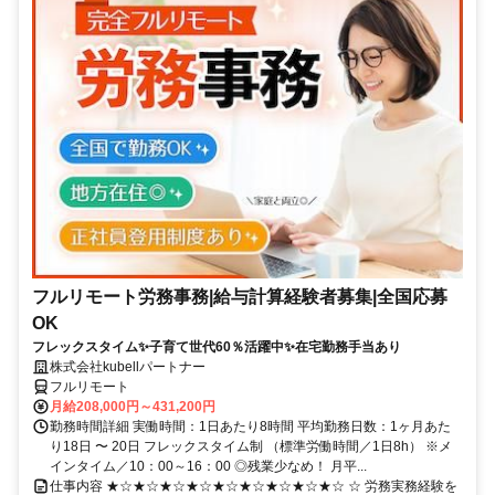
フルリモート労務事務|給与計算経験者募集|全国応募
OK
フレックスタイム✨子育て世代60％活躍中✨在宅勤務手当あり
株式会社kubellパートナー
フルリモート
月給208,000円～431,200円
勤務時間詳細 実働時間：1日あたり8時間 平均勤務日数：1ヶ月あた
り18日 〜 20日 フレックスタイム制 （標準労働時間／1日8h） ※メ
インタイム／10：00～16：00 ◎残業少なめ！ 月平...
仕事内容 ★☆★☆★☆★☆★☆★☆★☆★☆★☆ ☆ 労務実務経験を