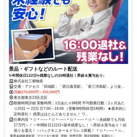
景品・ギフトなどのルート配送
✨年間休日122日✨残業なしの16時退社！昇給＆賞与あり♪
株式会社三都物産
交通・アクセス 「田端駅」「西日暮里駅」「新三河島駅」より徒歩
10分、「赤土小学校前駅」より徒歩7分
月給270,000円～350,000円
東京都東京23区北区
勤務時間詳細 実働時間：1日あたり8時間 平均勤務日数：1ヶ月あた
り20日 〜 22日 ⏰7:00～16:00 （実働8時間/休憩1時間） ★基本的に
定時退社！ 残業はほとんどありません！ ワ...
仕事内容 ＊☆＊――＊☆＊――＊☆＊――＊☆＊ ✨未経験でも月給
27万円～！ ✨年間休日122日×基本残業なし！ ✨昇給＆賞与あり！頑
張りを還元！ ✨バックモニター＆ドラレコ搭載！ ＊☆＊――＊☆...
業界未経験者歓迎
フリーター歓迎
早朝
学歴不問
固定時間制
転勤なし