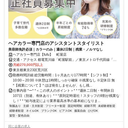
ヘアカラー専門店のアシスタントスタイリスト
美容師免許必須｜カラーのみ｜週休2日制｜残業・ノルマなし
ヘアカラー専門店【fufu】 町屋店
交通・アクセス 都電荒川線「町屋駅前」／東京メトロ千代田線「町
屋駅」より徒歩6分
月給270,000円以上
東京都東京23区荒川区
勤務時間詳細 総労働時間：1ヶ月あたり177時間 *【シフト制】*
10:00～20:00 ※休憩は1時間しっかり確保 ※残業なし ※定休日 無
*【残業について 】* ほぼ発生しませんが、もし残...
仕事内容 *ー* *＜この求人のポイント＞* * *週休二日制・年間休日
107日（別途、有休あり）* * *原則定時退社！スタッフの9割が残業な
し！* * *給与改定により業界最高水準の基本給になりま...
制服あり
主婦・主夫歓迎
フリーター歓迎
固定時間制
経験不問
未経験者歓迎
経験者歓迎
ネイルOK
ブランクOK
ピアスOK
服装自由
ひげOK
髪型・髪色自由
同じ企業の求人