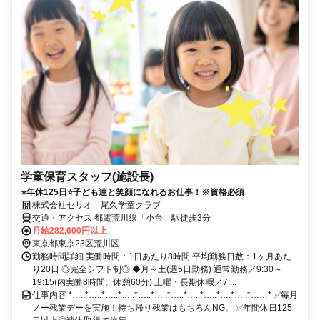
学童保育スタッフ(施設長)
⭐年休125日⭐子ども達と笑顔になれるお仕事！※資格必須
株式会社セリオ 尾久学童クラブ
交通・アクセス 都電荒川線「小台」駅徒歩3分
月給282,600円以上
東京都東京23区荒川区
勤務時間詳細 実働時間：1日あたり8時間 平均勤務日数：1ヶ月あた
り20日 ◎完全シフト制◎ ◆月～土(週5日勤務) 通常勤務／9:30～
19:15(内実働8時間、休憩60分) 土曜・長期休暇／7:...
仕事内容 *…..*…..*…..*…..*…..*…..*…..*…..*…..*….*…..*……* ✅毎月
ノー残業デーを実施！持ち帰り残業はもちろんNG。 ✅年間休日125