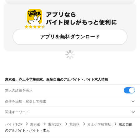
アプリを無料ダウンロード
東京都、赤土小学校前駅、服装自由のアルバイト・バイト求人情報
求人の詳細を表示
条件を追加・変更して検索
市区町村を追加・変更
関連キーワード
完全在宅ワーク 全国
シール貼り 在宅
現在地周辺
ガチャガチャ
犬カフェ
東京都
駅を追加・変更
バイトTOP
東京都
東京23区
荒川区
赤土小学校前駅
服装自由
東京都
すべて
のアルバイト・バイト・求人
東京23区
すべて
職種を追加・変更
JR東海道本線(東京～熱海)
千代田区
中央区
港区
新宿区
文京区
台東区
墨田区
江東区
品川区
目黒区
大田区
東京駅
新橋駅
品川駅