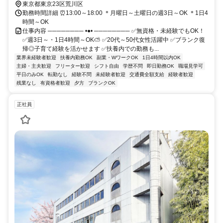
東京都東京23区荒川区
勤務時間詳細 ⏰13:00～18:00 ＊月曜日～土曜日の週3日～OK ＊1日4
時間～OK
仕事内容 ──────── •●• ──────── ✅無資格・未経験でもOK！
✅週3日～・1日4時間～OK⛅ ✅20代～50代女性活躍中 ✅ブランク復
帰◎子育て経験を活かせます ✅扶養内での勤務も...
業界未経験者歓迎
扶養内勤務OK
副業・WワークOK
1日4時間以内OK
主婦・主夫歓迎
フリーター歓迎
シフト自由
学歴不問
即日勤務OK
職場見学可
平日のみOK
転勤なし
経験不問
未経験者歓迎
交通費全額支給
経験者歓迎
残業なし
有資格者歓迎
夕方
ブランクOK
正社員