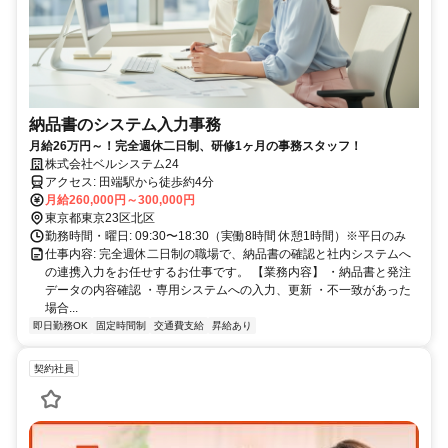
納品書のシステム入力事務
月給26万円～！完全週休二日制、研修1ヶ月の事務スタッフ！
株式会社ベルシステム24
アクセス: 田端駅から徒歩約4分
月給260,000円～300,000円
東京都東京23区北区
勤務時間・曜日: 09:30〜18:30（実働8時間 休憩1時間）※平日のみ
仕事内容: 完全週休二日制の職場で、納品書の確認と社内システムへ
の連携入力をお任せするお仕事です。 【業務内容】 ・納品書と発注
データの内容確認 ・専用システムへの入力、更新 ・不一致があった
場合...
即日勤務OK
固定時間制
交通費支給
昇給あり
契約社員