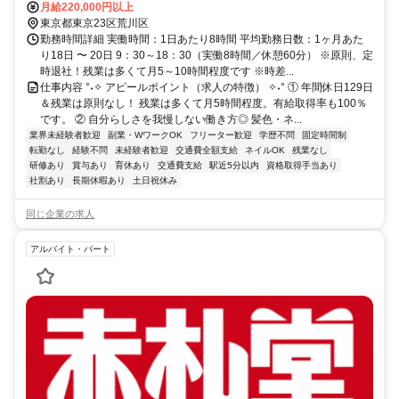
月給220,000円以上
東京都東京23区荒川区
勤務時間詳細 実働時間：1日あたり8時間 平均勤務日数：1ヶ月あた
り18日 〜 20日 9：30～18：30（実働8時間／休憩60分） ※原則、定
時退社！残業は多くて月5～10時間程度です ※時差...
仕事内容 °˖✧ アピールポイント（求人の特徴） ✧˖° ① 年間休日129日
＆残業は原則なし！ 残業は多くて月5時間程度。有給取得率も100％
です。 ② 自分らしさを我慢しない働き方◎ 髪色・ネ...
業界未経験者歓迎
副業・WワークOK
フリーター歓迎
学歴不問
固定時間制
転勤なし
経験不問
未経験者歓迎
交通費全額支給
ネイルOK
残業なし
研修あり
賞与あり
育休あり
交通費支給
駅近5分以内
資格取得手当あり
社割あり
長期休暇あり
土日祝休み
同じ企業の求人
アルバイト・パート