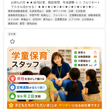
お持ちの方 ★ ★ 給与計算、勤怠管理、年末調整 ☆ ☆ フルリモート
でスキル活かせる！ ★ ★☆★☆★☆★☆★☆★☆★☆★☆★☆ ...
業界未経験者歓迎
社員登用あり
副業・WワークOK
主婦・主夫歓迎
資格取得支援あり
学歴不問
転勤なし
フルリモート
交通費全額支給
経験者歓迎
ネイルOK
研修あり
在宅OK
賞与あり
交通費支給
ピアスOK
土日祝休み
服装自由
髪型・髪色自由
正社員