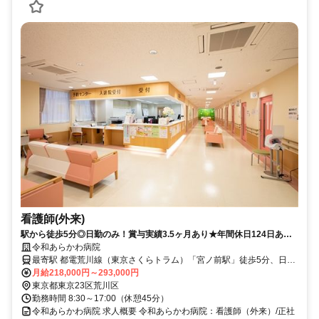
看護師(外来)
駅から徒歩5分◎日勤のみ！賞与実績3.5ヶ月あり★年間休日124日あり
【東京都荒川区、宮ノ前駅・熊野前駅、外来看護師、正職員】
令和あらかわ病院
最寄駅 都電荒川線（東京さくらトラム）「宮ノ前駅」徒歩5分、日暮
里・舎人ライナー「熊野前駅」徒歩5分
月給218,000円～293,000円
東京都東京23区荒川区
勤務時間 8:30～17:00（休憩45分）
令和あらかわ病院 求人概要 令和あらかわ病院：看護師（外来）/正社