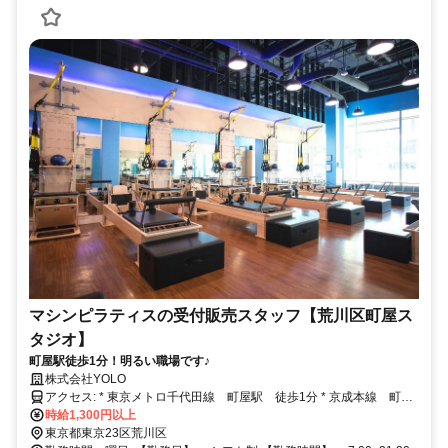
マシンピラティスの受付販売スタッフ【荒川区町屋ス
タジオ】
町屋駅徒歩1分！明るい職場です♪
株式会社YOLO
アクセス: * 東京メトロ千代田線 町屋駅 徒歩1分 * 京成本線 町屋
駅 徒歩1分
時給1,300円以上
東京都東京23区荒川区