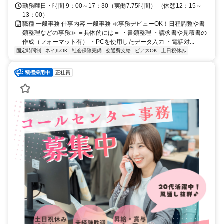
勤務曜日・時間 9：00～17：30（実働7.75時間） （休憩12：15～
13：00）
職種 一般事務 仕事内容 一般事務 ≪事務デビューOK！日程調整や書
類整理などの事務≫ ＝具体的には＝ ・書類整理 ・請求書や見積書の
作成（フォーマット有） ・PCを使用したデータ入力 ・電話対...
固定時間制
ネイルOK
社会保険完備
交通費支給
ピアスOK
土日祝休み
正社員