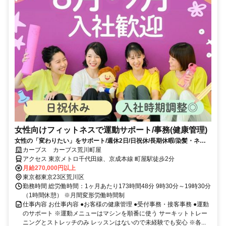
女性向けフィットネスで運動サポート/事務(健康管理)
女性の「変わりたい」をサポート/週休2日/日祝休/長期休暇/染髪・ネイ
ルOK※規定内
カーブス カーブス荒川町屋
アクセス 東京メトロ千代田線、京成本線 町屋駅徒歩2分
月給270,000円以上
東京都東京23区荒川区
勤務時間 総労働時間：1ヶ月あたり173時間48分 9時30分～19時30分
（1時間休憩） ※月間変形労働時間制
仕事内容 お仕事内容 ●お客様の健康管理 ●受付事務・接客事務 ●運動
のサポート ※運動メニューはマシンを順番に使う サーキットトレー
ニングとストレッチのみ レッスンはないので未経験でも安心 ※各...