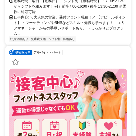
勤務時間・曜日: 【勤務日】 ・シフト制 【勤務時間】 ・7:00~21:30
からシフトを組みます！ 例）前半7:00-16:00 / 後半 13:30-21:30 ※柔
軟に対応可能
仕事内容: ＼大人気の営業、受付フロント職種！／ 【アピールポイン
ト】 ・マーケティングやSNSなどスキル・知識も学べます！ ・エリ
アマネージャーからの手厚いサポートあり。 ・しっかりとプログラ
ム...
社員登用あり
交通費支給
シフト制
昇給あり
アルバイト・パート