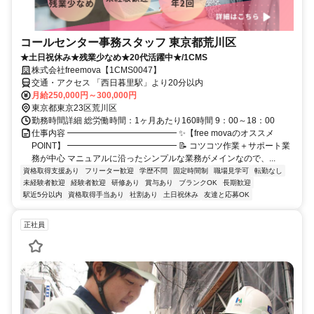
コールセンター事務スタッフ 東京都荒川区
★土日祝休み★残業少なめ★20代活躍中★/1CMS
株式会社freemova【1CMS0047】
交通・アクセス 「西日暮里駅」より20分以内
月給250,000円～300,000円
東京都東京23区荒川区
勤務時間詳細 総労働時間：1ヶ月あたり160時間 9：00～18：00
仕事内容 ━━━━━━━━━━━━━ ✨【free movaのオススメ
POINT】 ━━━━━━━━━━━━━ 📝 コツコツ作業＋サポート業
務が中心 マニュアルに沿ったシンプルな業務がメインなので、...
資格取得支援あり
フリーター歓迎
学歴不問
固定時間制
職場見学可
転勤なし
未経験者歓迎
経験者歓迎
研修あり
賞与あり
ブランクOK
長期歓迎
駅近5分以内
資格取得手当あり
社割あり
土日祝休み
友達と応募OK
正社員