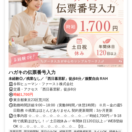
ハガキの伝票番号入力
未経験◎／残業なし／「西日暮里駅」徒歩8分／服髪自由 RAH
令和ヒューマン・ファースト株式会社
交通・アクセス 「西日暮里駅」徒歩8分
時給1,700円
東京都東京23区荒川区
勤務時間詳細 9:00～18:00（実働8時間／休憩1時間） ※月～金の週5
日勤務 ※残業はほとんどありません 契約更新期間：3か月更新
仕事内容 ☆…☆…☆…☆…☆…☆…☆…☆… ✅ 時給1,700円 ✅ 9-18
時で残業ほぼなし！ ✅ 土日祝休み ✅ 年間休日120日以上 ✅ WEB登録
OK ☆…☆…☆…☆…☆…☆…☆…☆… 【仕...
学歴不問
固定時間制
平日のみOK
経験不問
未経験者歓迎
ネイルOK
研修あり