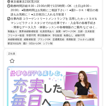
東京都東京23区荒川区
勤務時間詳細 8:30～23:00の間で1日5時間～OK （土日は8:00～
20:00） ●勤務時間はお気軽にご相談下さい！ ●週3～ＯＫ！曜日の相
談もお気軽に！ ●土日祝日に入れる方歓迎！
仕事内容 コラーゲントリートメントランプを 活用したホットヨガ＆
マシンピラティス スタジオでのお仕事です♪ ・入会等の各種手続き
・簡単なデータ入力 ・体験レッスンや各種物販のご案内 など ゆく...
制服あり
業界未経験者歓迎
社員登用あり
副業・WワークOK
主婦・主夫歓迎
フリーター歓迎
学歴不問
即日勤務OK
学生歓迎
転勤なし
経験不問
未経験者歓迎
経験者歓迎
ブランクOK
交通費支給
長期歓迎
フルタイム歓迎
駅近5分以内
週2・3日からOK
シフト制
正社員