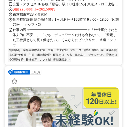
交通・アクセス JR各線「鶯谷」駅より徒歩15分 東京メトロ日比谷線
「入谷」駅より徒歩12分
月給225,000円～261,500円
東京都東京23区台東区
勤務時間詳細 総労働時間：1ヶ月あたり155時間 9：00～18:00（休憩
75分） ※シフト制
仕事内容 ⭐━━━━━━━━━━━━━━━━━⭐ 「外仕事だけだと
体力的に不安…」 「でも、デスクワークだけも合わない」 「安定し
た正社員として長く働きたい」 そんな方にピッタリの、 水道インフ
ラ...
制服あり
業界未経験者歓迎
主婦・主夫歓迎
フリーター歓迎
学歴不問
経験不問
未経験者歓迎
午前
経験者歓迎
研修あり
夕方
賞与あり
ブランクOK
育休あり
交通費支給
長期歓迎
シフト制
長期休暇あり
正社員