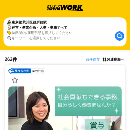
東京都
荒川区役所前駅
経営・事業企画・人事・事務すべて
特徴/給与/雇用形態を選択してください
キーワードを選択してください
262件
条件保存
関連度順
契約社員