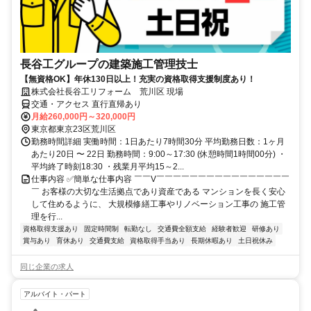
長谷工グループの建築施工管理技士
【無資格OK】年休130日以上！充実の資格取得支援制度あり！
株式会社長谷工リフォーム 荒川区 現場
交通・アクセス 直行直帰あり
月給260,000円～320,000円
東京都東京23区荒川区
勤務時間詳細 実働時間：1日あたり7時間30分 平均勤務日数：1ヶ月
あたり20日 〜 22日 勤務時間：9:00～17:30 (休憩時間1時間00分) ・
平均終了時刻18:30 ・残業月平均15～2...
仕事内容 ✅簡単な仕事内容 ￣￣V￣￣￣￣￣￣￣￣￣￣￣￣￣￣￣￣
￣ お客様の大切な生活拠点であり資産である マンションを長く安心
して住めるように、 大規模修繕工事やリノベーション工事の 施工管
理を行...
資格取得支援あり
固定時間制
転勤なし
交通費全額支給
経験者歓迎
研修あり
賞与あり
育休あり
交通費支給
資格取得手当あり
長期休暇あり
土日祝休み
同じ企業の求人
アルバイト・パート