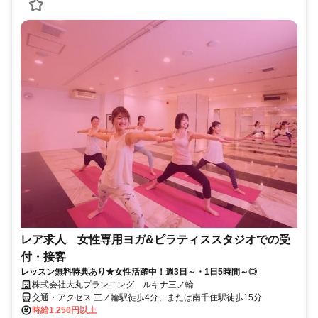
レア求人 女性専用ヨガ&ピラティススタジオでの受
付・接客
レッスン無料特典あり★女性活躍中！週3日～・1日5時間～◎
株式会社大丸プランニング ルキナ三ノ輪
交通・アクセス 三ノ輪駅徒歩4分、または南千住駅徒歩15分
時給1,250円以上