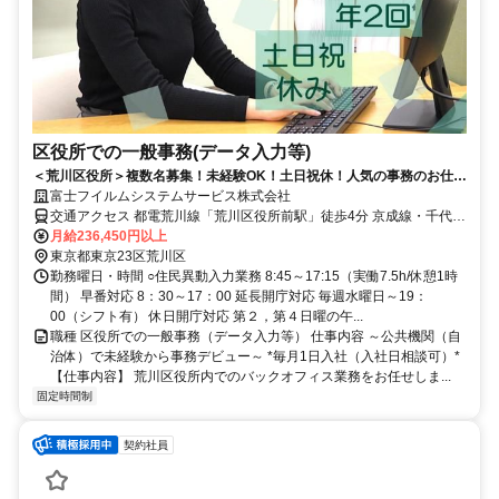
区役所での一般事務(データ入力等)
＜荒川区役所＞複数名募集！未経験OK！土日祝休！人気の事務のお仕事
◎社会貢献に携わるチャンス！
富士フイルムシステムサービス株式会社
交通アクセス 都電荒川線「荒川区役所前駅」徒歩4分 京成線・千代田
線「町屋駅」徒歩12分 JR常磐線「三河島駅」徒歩10分 ☆自転車通勤
月給236,450円以上
可です
東京都東京23区荒川区
勤務曜日・時間 ○住民異動入力業務 8:45～17:15（実働7.5h/休憩1時
間） 早番対応 8：30～17：00 延長開庁対応 毎週水曜日～19：
00（シフト有） 休日開庁対応 第２，第４日曜の午...
職種 区役所での一般事務（データ入力等） 仕事内容 ～公共機関（自
治体）で未経験から事務デビュー～ *毎月1日入社（入社日相談可）*
【仕事内容】 荒川区役所内でのバックオフィス業務をお任せしま...
固定時間制
契約社員