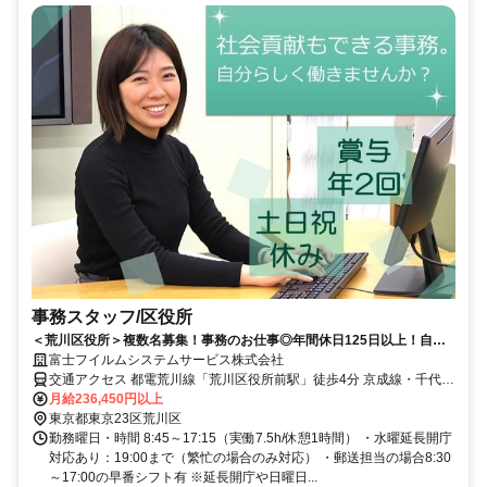
事務スタッフ/区役所
＜荒川区役所＞複数名募集！事務のお仕事◎年間休日125日以上！自治
体業務を後押しするお仕事♪
富士フイルムシステムサービス株式会社
交通アクセス 都電荒川線「荒川区役所前駅」徒歩4分 京成線・千代田
線「町屋駅」徒歩12分 JR常磐線「三河島駅」徒歩10分 ☆自転車通勤
月給236,450円以上
可です
東京都東京23区荒川区
勤務曜日・時間 8:45～17:15（実働7.5h/休憩1時間） ・水曜延長開庁
対応あり：19:00まで（繁忙の場合のみ対応） ・郵送担当の場合8:30
～17:00の早番シフト有 ※延長開庁や日曜日...