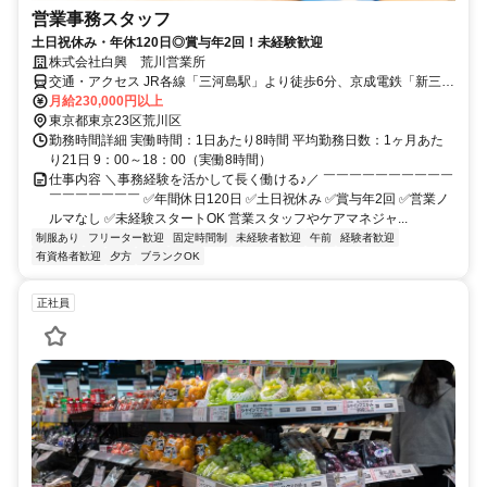
営業事務スタッフ
土日祝休み・年休120日◎賞与年2回！未経験歓迎
株式会社白興 荒川営業所
交通・アクセス JR各線「三河島駅」より徒歩6分、京成電鉄「新三河
島駅」より徒歩10分、都電荒川線「荒川区役所前駅」より徒歩6分
月給230,000円以上
東京都東京23区荒川区
勤務時間詳細 実働時間：1日あたり8時間 平均勤務日数：1ヶ月あた
り21日 9：00～18：00（実働8時間）
仕事内容 ＼事務経験を活かして長く働ける♪／ ￣￣￣￣￣￣￣￣￣￣
￣￣￣￣￣￣￣ ✅年間休日120日 ✅土日祝休み ✅賞与年2回 ✅営業ノ
ルマなし ✅未経験スタートOK 営業スタッフやケアマネジャ...
制服あり
フリーター歓迎
固定時間制
未経験者歓迎
午前
経験者歓迎
有資格者歓迎
夕方
ブランクOK
正社員