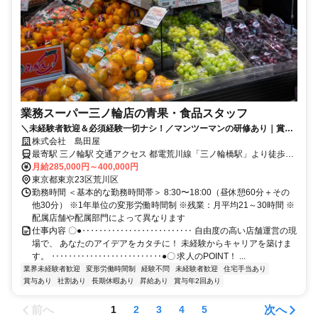
業務スーパー三ノ輪店の青果・食品スタッフ
＼未経験者歓迎＆必須経験一切ナシ！／マンツーマンの研修あり｜賞与
年2回＆昇給年1回あり｜キャリアアップも目指せる環境！
株式会社 島田屋
最寄駅 三ノ輪駅 交通アクセス 都電荒川線「三ノ輪橋駅」より徒歩1
分 東京メトロ日比谷線「三ノ輪駅」より徒歩5分 都電荒川線「荒川一
月給285,000円～400,000円
東京都東京23区荒川区
中前駅」より徒歩5分 ※業務スーパー三ノ輪店での勤務
勤務時間 ＜基本的な勤務時間帯＞ 8:30〜18:00（昼休憩60分＋その
他30分） ※1年単位の変形労働時間制 ※残業：月平均21～30時間 ※
配属店舗や配属部門によって異なります
仕事内容 〇●‥‥‥‥‥‥‥‥‥‥‥‥‥ 自由度の高い店舗運営の現
場で、 あなたのアイデアをカタチに！ 未経験からキャリアを築けま
す。 ‥‥‥‥‥‥‥‥‥‥‥‥‥●〇 求人のPOINT！ ...
業界未経験者歓迎
変形労働時間制
経験不問
未経験者歓迎
住宅手当あり
賞与あり
社割あり
長期休暇あり
昇給あり
賞与年2回あり
前へ
次へ
1
2
3
4
5