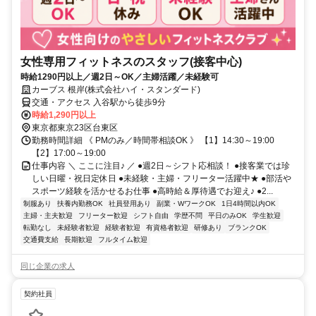
女性専用フィットネスのスタッフ(接客中心)
時給1290円以上／週2日～OK／主婦活躍／未経験可
カーブス 根岸(株式会社ハイ・スタンダード)
交通・アクセス 入谷駅から徒歩9分
時給1,290円以上
東京都東京23区台東区
勤務時間詳細 《 PMのみ／時間帯相談OK 》 【1】14:30～19:00
【2】17:00～19:00
仕事内容 ＼ ここに注目♪ ／ ●週2日～シフト応相談！ ●接客業では珍
しい日曜・祝日定休日 ●未経験・主婦・フリーター活躍中★ ●部活や
スポーツ経験を活かせるお仕事 ●高時給＆厚待遇でお迎え♪ ●2...
制服あり
扶養内勤務OK
社員登用あり
副業・WワークOK
1日4時間以内OK
主婦・主夫歓迎
フリーター歓迎
シフト自由
学歴不問
平日のみOK
学生歓迎
転勤なし
未経験者歓迎
経験者歓迎
有資格者歓迎
研修あり
ブランクOK
交通費支給
長期歓迎
フルタイム歓迎
同じ企業の求人
契約社員