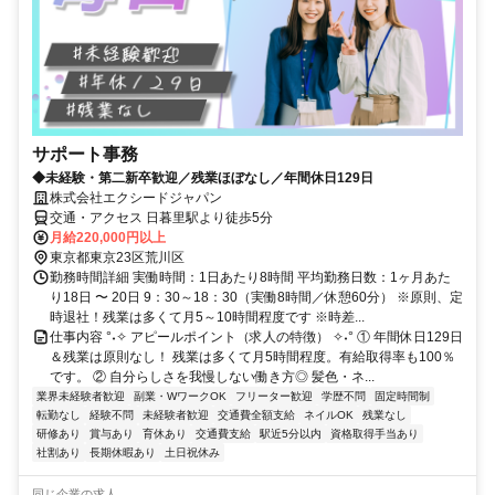
サポート事務
◆未経験・第二新卒歓迎／残業ほぼなし／年間休日129日
株式会社エクシードジャパン
交通・アクセス 日暮里駅より徒歩5分
月給220,000円以上
東京都東京23区荒川区
勤務時間詳細 実働時間：1日あたり8時間 平均勤務日数：1ヶ月あた
り18日 〜 20日 9：30～18：30（実働8時間／休憩60分） ※原則、定
時退社！残業は多くて月5～10時間程度です ※時差...
仕事内容 °˖✧ アピールポイント（求人の特徴） ✧˖° ① 年間休日129日
＆残業は原則なし！ 残業は多くて月5時間程度。有給取得率も100％
です。 ② 自分らしさを我慢しない働き方◎ 髪色・ネ...
業界未経験者歓迎
副業・WワークOK
フリーター歓迎
学歴不問
固定時間制
転勤なし
経験不問
未経験者歓迎
交通費全額支給
ネイルOK
残業なし
研修あり
賞与あり
育休あり
交通費支給
駅近5分以内
資格取得手当あり
社割あり
長期休暇あり
土日祝休み
同じ企業の求人