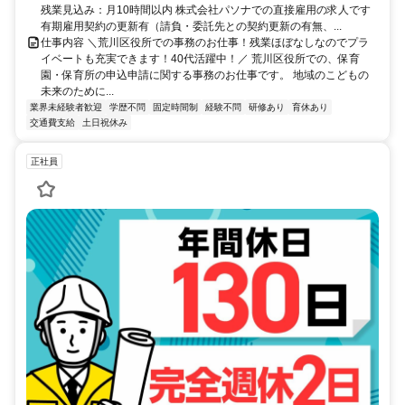
残業見込み：月10時間以内 株式会社パソナでの直接雇用の求人です
有期雇用契約の更新有（請負・委託先との契約更新の有無、...
仕事内容 ＼荒川区役所での事務のお仕事！残業ほぼなしなのでプラ
イベートも充実できます！40代活躍中！／ 荒川区役所での、保育
園・保育所の申込申請に関する事務のお仕事です。 地域のこどもの
未来のために...
業界未経験者歓迎
学歴不問
固定時間制
経験不問
研修あり
育休あり
交通費支給
土日祝休み
正社員