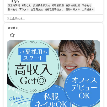
理を行...
固定時間制
転勤なし
交通費全額支給
経験者歓迎
有資格者歓迎
研修あり
賞与あり
育休あり
交通費支給
資格取得手当あり
長期休暇あり
土日祝休み
同じ企業の求人
派遣社員