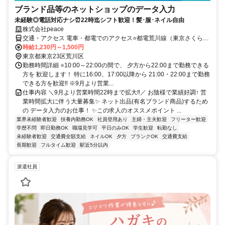
ブランド品等のネットショップのデータ入力
未経験◎電話対応ナシ⏰22時迄シフト歓迎！髪･服･ネイル自由
株式会社peace
交通・アクセス 電車・都電でのアクセス⭐都電荒川線（東京さくらト
ラム）：「荒川区役所前駅」から徒歩約2〜3分 JR常磐線：「三河島
時給1,230円～1,500円
駅」から徒歩約10分 東京メトロ日比谷線：「三ノ輪駅」から徒歩約
東京都東京23区荒川区
10分 東京メトロ千代田線・京成線：「町屋駅」から徒歩約13〜15分
勤務時間詳細 ⭐10:00～22:00の間で、 夕方から22:00まで勤務できる
／バスでのアクセス⭐都営バス（草63・草64・里22系統）：「荒川区
方を 歓迎します！ 特に16:00、17:00以降から 21:00・22:00まで勤務
役所前」停留所が目の前にあります。（日暮里駅や西日暮里駅から乗
できる方を歓迎‼ ※9月より営業...
車してアクセスできます） 荒川区コミュニティバス（南千01・南千
仕事内容 ＼9月より営業時間22時まで拡大‼／ お陰様で業績好調↑ 営
02系統）：「荒川区役所」停留所が目の前にあります。
業時間拡大に伴う大量募集✨ ネット出品(有名ブランド商品)するため
の データ入力のお仕事！ ✨この求人のオススメポイント ...
業界未経験者歓迎
扶養内勤務OK
社員登用あり
主婦・主夫歓迎
フリーター歓迎
学歴不問
即日勤務OK
職場見学可
平日のみOK
学生歓迎
転勤なし
未経験者歓迎
交通費全額支給
ネイルOK
夕方
ブランクOK
交通費支給
長期歓迎
フルタイム歓迎
駅近5分以内
派遣社員