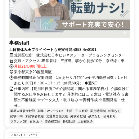
事務staff
土日祝休み★プライベートも充実可能♪/853-4w0101
荒川区役所 株式会社日本ビジネスデータープロセシングセンター
交通・アクセス JR常磐線「三河島」駅から徒歩10分、京成線・東京
メトロ千代田線「町屋」駅から徒歩12分
月給214,400円以上
東京都東京23区荒川区
勤務時間詳細 実働時間：1日あたり7時間45分 平均勤務日数：1ヶ月
あたり20日 8：30～17：15（休憩60分） ◆週5日
仕事内容 【荒川区役所での介護認定に関わる事務業務♪】 介護保険に
関するお仕事をお任せします☆ 具体的には… ☆窓口・電話対応 ☆書
類の不備確認 ☆データ入力・取り込み ☆資料作成 ☆書類発送・仕
分...
業界未経験者歓迎
副業・WワークOK
主婦・主夫歓迎
固定時間制
転勤なし
経験不問
未経験者歓迎
交通費全額支給
経験者歓迎
残業なし
研修あり
ブランクOK
育休あり
交通費支給
長期歓迎
土日祝休み
アルバイト・パート