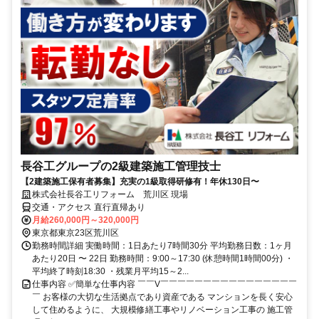
長谷工グループの2級建築施工管理技士
【2建築施工保有者募集】充実の1級取得研修有！年休130日〜
株式会社長谷工リフォーム 荒川区 現場
交通・アクセス 直行直帰あり
月給260,000円～320,000円
東京都東京23区荒川区
勤務時間詳細 実働時間：1日あたり7時間30分 平均勤務日数：1ヶ月
あたり20日 〜 22日 勤務時間：9:00～17:30 (休憩時間1時間00分) ・
平均終了時刻18:30 ・残業月平均15～2...
仕事内容 ✅簡単な仕事内容 ￣￣V￣￣￣￣￣￣￣￣￣￣￣￣￣￣￣￣
￣ お客様の大切な生活拠点であり資産である マンションを長く安心
して住めるように、 大規模修繕工事やリノベーション工事の 施工管