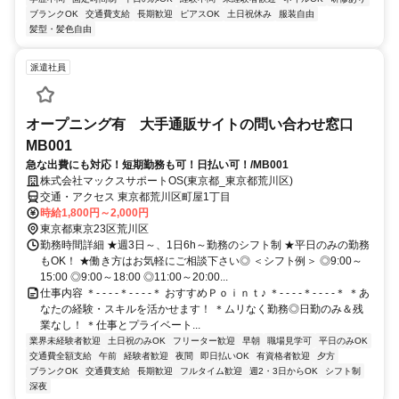
ブランクOK
交通費支給
長期歓迎
ピアスOK
土日祝休み
服装自由
髪型・髪色自由
派遣社員
オープニング有 大手通販サイトの問い合わせ窓口
MB001
急な出費にも対応！短期勤務も可！日払い可！/MB001
株式会社マックスサポートOS(東京都_東京都荒川区)
交通・アクセス 東京都荒川区町屋1丁目
時給1,800円～2,000円
東京都東京23区荒川区
勤務時間詳細 ★週3日～、1日6h～勤務のシフト制 ★平日のみの勤務
もOK！ ★働き方はお気軽にご相談下さい◎ ＜シフト例＞ ◎9:00～
15:00 ◎9:00～18:00 ◎11:00～20:00...
仕事内容 ＊- - - -＊- - - -＊ おすすめＰｏｉｎｔ♪ ＊- - - -＊- - - -＊ ＊あ
なたの経験・スキルを活かせます！ ＊ムリなく勤務◎日勤のみ＆残
業なし！ ＊仕事とプライベート...
業界未経験者歓迎
土日祝のみOK
フリーター歓迎
早朝
職場見学可
平日のみOK
交通費全額支給
午前
経験者歓迎
夜間
即日払いOK
有資格者歓迎
夕方
ブランクOK
交通費支給
長期歓迎
フルタイム歓迎
週2・3日からOK
シフト制
深夜