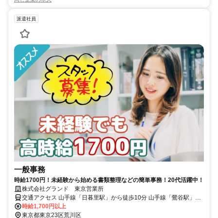
派遣社員
一般事務
時給1700円！未経験から始める書類整理などの簡単事務！20代活躍中！
株式会社グランド 東京営業所
交通アクセス 山手線「日暮里駅」から徒歩10分 山手線「鶯谷駅」か
ら徒歩5分 常磐線「三河島駅」から徒歩5分
時給1,700円以上
東京都東京23区荒川区