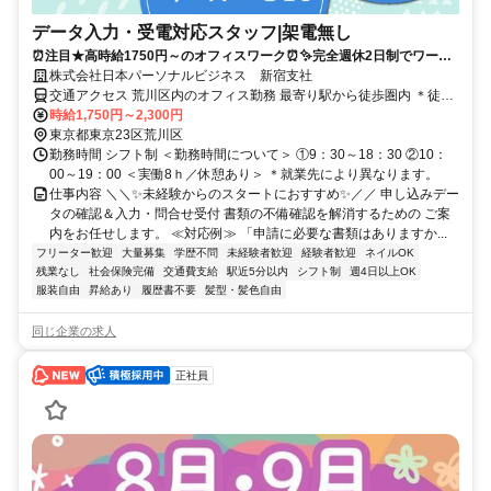
データ入力・受電対応スタッフ|架電無し
⏰️注目★高時給1750円～のオフィスワーク⏰️✨️完全週休2日制でワーク
ライフバランス◎未経験OK！20代・30代活躍中です！
株式会社日本パーソナルビジネス 新宿支社
交通アクセス 荒川区内のオフィス勤務 最寄り駅から徒歩圏内 ＊徒歩
1分以内の駅チカ・地下直結や「最寄駅から通勤時間〇分以内がい
時給1,750円～2,300円
い」などの希望も考慮！ ＜未経験の方も大歓迎！＞ ＜髪型・服装・
東京都東京23区荒川区
ネイル自由＞ ＜固定時間勤務など相談OK＞ ★来社不要・履歴書不要
勤務時間 シフト制 ＜勤務時間について＞ ①9：30～18：30 ②10：
で登録OK 【勤務地】 東京都荒川区内
00～19：00 ＜実働8ｈ／休憩あり＞ ＊就業先により異なります。
仕事内容 ＼＼✨未経験からのスタートにおすすめ✨️／／ 申し込みデー
タの確認＆入力・問合せ受付 書類の不備確認を解消するための ご案
内をお任せします。 ≪対応例≫ 「申請に必要な書類はありますか...
フリーター歓迎
大量募集
学歴不問
未経験者歓迎
経験者歓迎
ネイルOK
残業なし
社会保険完備
交通費支給
駅近5分以内
シフト制
週4日以上OK
服装自由
昇給あり
履歴書不要
髪型・髪色自由
同じ企業の求人
正社員