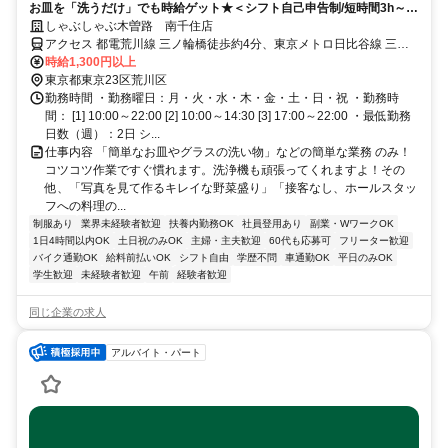
お皿を「洗うだけ」でも時給ゲット★＜シフト自己申告制/短時間3h～/
週2日～＞
しゃぶしゃぶ木曽路 南千住店
アクセス 都電荒川線 三ノ輪橋徒歩約4分、東京メトロ日比谷線 三ノ
輪3番口徒歩約5分、都電荒川線 荒川一中前徒歩約7分 日比谷線「三
時給1,300円以上
ノ輪駅」徒歩約5分
東京都東京23区荒川区
勤務時間 ・勤務曜日：月・火・水・木・金・土・日・祝 ・勤務時
間： [1] 10:00～22:00 [2] 10:00～14:30 [3] 17:00～22:00 ・最低勤務
日数（週）：2日 シ...
仕事内容 「簡単なお皿やグラスの洗い物」などの簡単な業務 のみ！
コツコツ作業ですぐ慣れます。洗浄機も頑張ってくれますよ！その
他、「写真を見て作るキレイな野菜盛り」「接客なし、ホールスタッ
フへの料理の...
制服あり
業界未経験者歓迎
扶養内勤務OK
社員登用あり
副業・WワークOK
1日4時間以内OK
土日祝のみOK
主婦・主夫歓迎
60代も応募可
フリーター歓迎
バイク通勤OK
給料前払いOK
シフト自由
学歴不問
車通勤OK
平日のみOK
学生歓迎
未経験者歓迎
午前
経験者歓迎
同じ企業の求人
アルバイト・パート