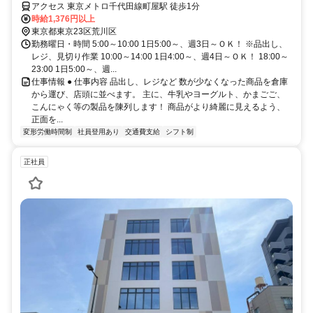
アクセス 東京メトロ千代田線町屋駅 徒歩1分
時給1,376円以上
東京都東京23区荒川区
勤務曜日・時間 5:00～10:00 1日5:00～、週3日～ＯＫ！ ※品出し、
レジ、見切り作業 10:00～14:00 1日4:00～、週4日～ＯＫ！ 18:00～
23:00 1日5:00～、週...
仕事情報 ● 仕事内容 品出し、レジなど 数が少なくなった商品を倉庫
から運び、店頭に並べます。 主に、牛乳やヨーグルト、かまごご、
こんにゃく等の製品を陳列します！ 商品がより綺麗に見えるよう、
正面を...
変形労働時間制
社員登用あり
交通費支給
シフト制
正社員