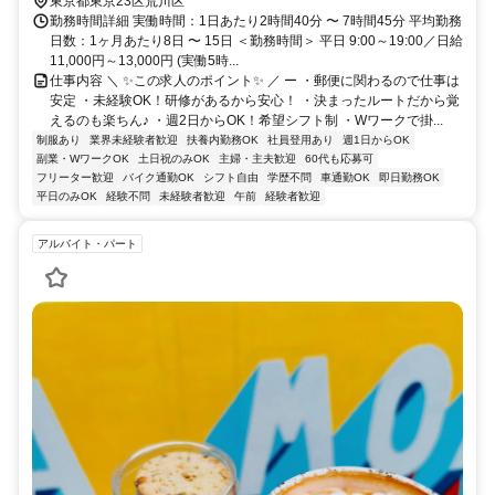
東京都東京23区荒川区
勤務時間詳細 実働時間：1日あたり2時間40分 〜 7時間45分 平均勤務
日数：1ヶ月あたり8日 〜 15日 ＜勤務時間＞ 平日 9:00～19:00／日給
11,000円～13,000円 (実働5時...
仕事内容 ＼ ✨この求人のポイント✨ ／ ー ・郵便に関わるので仕事は
安定 ・未経験OK！研修があるから安心！ ・決まったルートだから覚
えるのも楽ちん♪ ・週2日からOK！希望シフト制 ・Wワークで掛...
制服あり
業界未経験者歓迎
扶養内勤務OK
社員登用あり
週1日からOK
副業・WワークOK
土日祝のみOK
主婦・主夫歓迎
60代も応募可
フリーター歓迎
バイク通勤OK
シフト自由
学歴不問
車通勤OK
即日勤務OK
平日のみOK
経験不問
未経験者歓迎
午前
経験者歓迎
アルバイト・パート