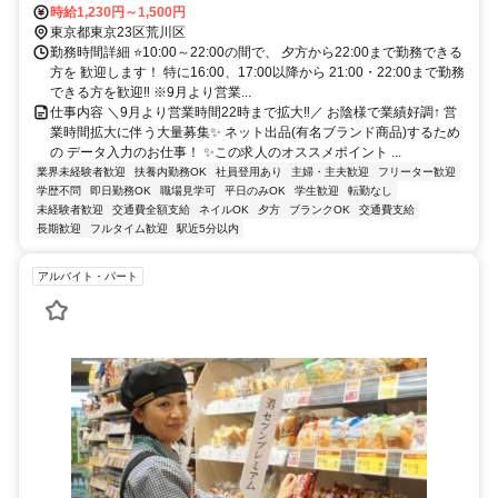
ラム）：「荒川区役所前駅」から徒歩約2〜3分 JR常磐線：「三河島
時給1,230円～1,500円
駅」から徒歩約10分 東京メトロ日比谷線：「三ノ輪駅」から徒歩約
東京都東京23区荒川区
10分 東京メトロ千代田線・京成線：「町屋駅」から徒歩約13〜15分
勤務時間詳細 ⭐10:00～22:00の間で、 夕方から22:00まで勤務できる
／バスでのアクセス⭐都営バス（草63・草64・里22系統）：「荒川区
方を 歓迎します！ 特に16:00、17:00以降から 21:00・22:00まで勤務
役所前」停留所が目の前にあります。（日暮里駅や西日暮里駅から乗
できる方を歓迎‼ ※9月より営業...
車してアクセスできます） 荒川区コミュニティバス（南千01・南千
仕事内容 ＼9月より営業時間22時まで拡大‼／ お陰様で業績好調↑ 営
02系統）：「荒川区役所」停留所が目の前にあります。
業時間拡大に伴う大量募集✨ ネット出品(有名ブランド商品)するため
の データ入力のお仕事！ ✨この求人のオススメポイント ...
業界未経験者歓迎
扶養内勤務OK
社員登用あり
主婦・主夫歓迎
フリーター歓迎
学歴不問
即日勤務OK
職場見学可
平日のみOK
学生歓迎
転勤なし
未経験者歓迎
交通費全額支給
ネイルOK
夕方
ブランクOK
交通費支給
長期歓迎
フルタイム歓迎
駅近5分以内
アルバイト・パート