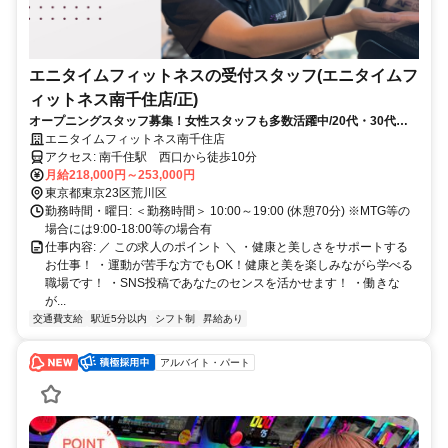
エニタイムフィットネスの受付スタッフ(エニタイムフ
ィットネス南千住店/正)
オープニングスタッフ募集！女性スタッフも多数活躍中/20代・30代活
躍中/明るく清潔な職場！/未経験大歓迎♪
エニタイムフィットネス南千住店
アクセス: ​南千住駅 西口から徒歩10分
月給218,000円～253,000円
東京都東京23区荒川区
勤務時間・曜日: ＜勤務時間＞ 10:00～19:00 (休憩70分) ※MTG等の
場合には9:00-18:00等の場合有
仕事内容: ／ この求人のポイント ＼ ・健康と美しさをサポートする
お仕事！ ・運動が苦⼿な⽅でもOK！健康と美を楽しみながら学べる
職場です！ ・SNS投稿であなたのセンスを活かせます！ ・働きな
が...
交通費支給
駅近5分以内
シフト制
昇給あり
アルバイト・パート