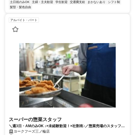
土日祝のみOK
主婦・主夫歓迎
学生歓迎
交通費支給
まかないあり
シフト制
髪型・髪色自由
アルバイト・パート
スーパーの惣菜スタッフ
＼週3日・AMのみOK ♪×未経験歓迎！×社割有♪／惣菜売場のスタッフ募
集
ヨークフーズ三ノ輪店