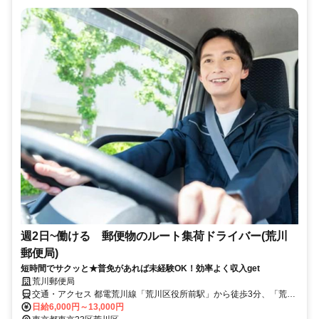
週2日~働ける 郵便物のルート集荷ドライバー(荒川
郵便局)
短時間でサクッと★普免があれば未経験OK！効率よく収入get
荒川郵便局
交通・アクセス 都電荒川線「荒川区役所前駅」から徒歩3分、「荒川
一中前駅」から徒歩7分
日給6,000円～13,000円