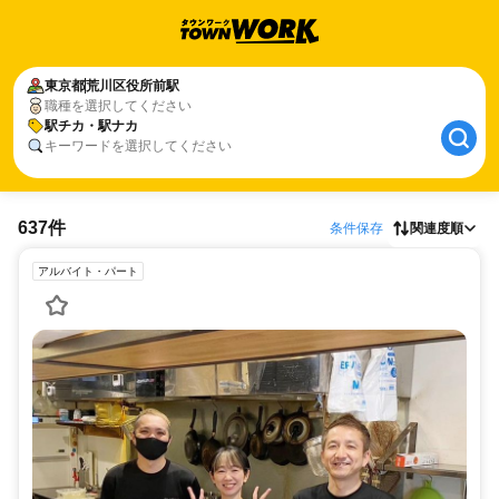
東京都
荒川区役所前駅
職種を選択してください
駅チカ・駅ナカ
キーワードを選択してください
637件
条件保存
関連度順
アルバイト・パート