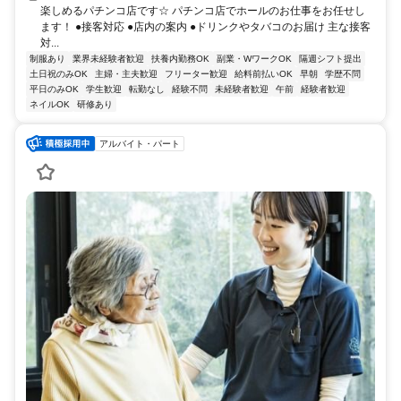
楽しめるパチンコ店です☆ パチンコ店でホールのお仕事をお任せし
ます！ ●接客対応 ●店内の案内 ●ドリンクやタバコのお届け 主な接客
対...
制服あり
業界未経験者歓迎
扶養内勤務OK
副業・WワークOK
隔週シフト提出
土日祝のみOK
主婦・主夫歓迎
フリーター歓迎
給料前払いOK
早朝
学歴不問
平日のみOK
学生歓迎
転勤なし
経験不問
未経験者歓迎
午前
経験者歓迎
ネイルOK
研修あり
アルバイト・パート