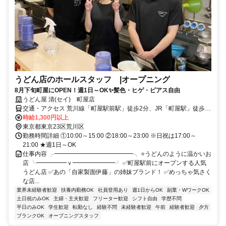
うどん店のホールスタッフ |オープニング
8月下旬町屋にOPEN！週1日～OK✨髪色・ヒゲ・ピアス自由
うどん屋 清(セイ) 町屋店
交通・アクセス 荒川線「町屋駅前駅」徒歩2分、JR「町屋駅」徒歩1
分、京成「町屋駅」徒歩3分
時給1,300円以上
東京都東京23区荒川区
勤務時間詳細 ①10:00～15:00 ②18:00～23:00 ※日祝は17:00～
21:00 ★週1日～OK
仕事内容 ╭━━━━━━━━━━━━━╮ ⭐うどんのように温かいお
店 ╰━━━━━ｖ━━━━━━━╯ ✅町屋駅前にオープンする人気
うどん店 ✅あの「自家製面伊藤」の姉妹ブランド！ ✅めっちゃ気さく
な店...
業界未経験者歓迎
扶養内勤務OK
社員登用あり
週1日からOK
副業・WワークOK
土日祝のみOK
主婦・主夫歓迎
フリーター歓迎
シフト自由
学歴不問
平日のみOK
学生歓迎
転勤なし
経験不問
未経験者歓迎
午前
経験者歓迎
夕方
ブランクOK
オープニングスタッフ