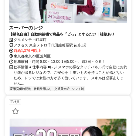
スーパーのレジ
【髪色自由】自動釣銭機で商品を『ピっ』とするだけ｜社割あり
グルメシティ町屋店
アクセス 東京メトロ千代田線町屋駅 徒歩1分
時給1,376円以上
東京都東京23区荒川区
勤務曜日・時間 8:00～13:00 1日5:00～、週2日～ＯＫ！
仕事情報 ● 仕事内容 ■レジ スマホの様なタッチパネル式で自動にお釣
り銭が出るレジなので、ご安心を！ 重いものを持つことが殆どない
ため、レジでは女性の方が多く働いています。 スキルは必要ありま
せん...
変形労働時間制
社員登用あり
交通費支給
シフト制
正社員