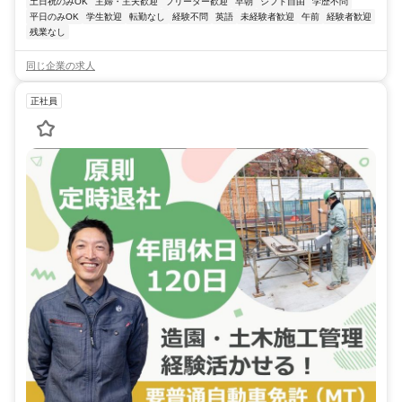
土日祝のみOK
主婦・主夫歓迎
フリーター歓迎
早朝
シフト自由
学歴不問
平日のみOK
学生歓迎
転勤なし
経験不問
英語
未経験者歓迎
午前
経験者歓迎
残業なし
同じ企業の求人
正社員