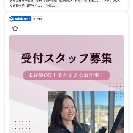
業界未経験者歓迎
変形労働時間制
車通勤OK
経験不問
研修あり
ブランクOK
交通費支給
駅近5分以内
社割あり
正社員