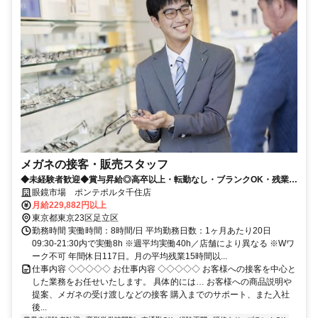
メガネの接客・販売スタッフ
◆未経験者歓迎◆賞与昇給◎高卒以上・転勤なし・ブランクOK・残業少
なめ・業界No1！
眼鏡市場 ポンテポルタ千住店
月給229,882円以上
東京都東京23区足立区
勤務時間 実働時間：8時間/日 平均勤務日数：1ヶ月あたり20日
09:30-21:30内で実働8h ※週平均実働40h／店舗により異なる ※Wワ
ーク不可 年間休日117日。月の平均残業15時間以...
仕事内容 ◇◇◇◇◇ お仕事内容 ◇◇◇◇◇ お客様への接客を中心と
した業務をお任せいたします。 具体的には… お客様への商品説明や
提案、メガネの受け渡しなどの接客 購入までのサポート、また入社
後...