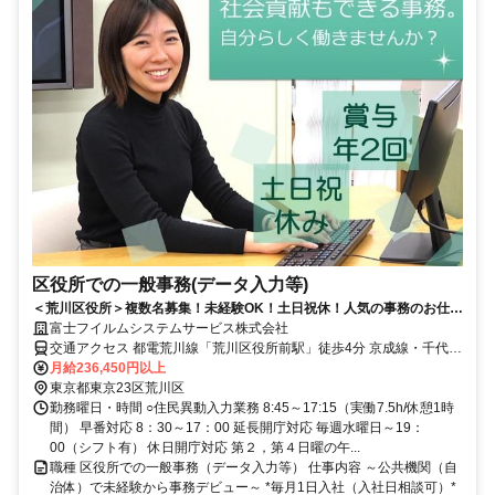
区役所での一般事務(データ入力等)
＜荒川区役所＞複数名募集！未経験OK！土日祝休！人気の事務のお仕事
◎社会貢献に携わるチャンス！
富士フイルムシステムサービス株式会社
交通アクセス 都電荒川線「荒川区役所前駅」徒歩4分 京成線・千代田
線「町屋駅」徒歩12分 JR常磐線「三河島駅」徒歩10分 ☆自転車通勤
月給236,450円以上
可です
東京都東京23区荒川区
勤務曜日・時間 ○住民異動入力業務 8:45～17:15（実働7.5h/休憩1時
間） 早番対応 8：30～17：00 延長開庁対応 毎週水曜日～19：
00（シフト有） 休日開庁対応 第２，第４日曜の午...
職種 区役所での一般事務（データ入力等） 仕事内容 ～公共機関（自
治体）で未経験から事務デビュー～ *毎月1日入社（入社日相談可）*