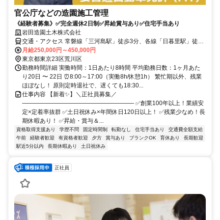
官公庁などの造園施工管理
《経験者募集》✅完全週休2日制✅昇給賞与あり✅住宅手当あり
岩田造園土木株式会社
交通・アクセス 常磐線「三河島駅」徒歩3分、各線「日暮里駅」徒歩
10分
月給250,000円～450,000円
東京都東京23区荒川区
勤務時間詳細 実働時間：1日あたり8時間 平均勤務日数：1ヶ月あた
り20日 〜 22日 ⏰8:00～17:00（実働8h/休憩1h） 繁忙期以外、残業
ほぼなし！ 原則定時退社で、遅くても18:30...
仕事内容 【新着✨】＼正社員募集／
――――――――――――――――――― ✅創業100年以上！業績安
定×定着率抜群 ✅土日祝休み×年間休日120日以上！ ✅残業少なめ！長
期休暇あり！ ✅昇給・賞与＆...
資格取得支援あり
学歴不問
固定時間制
転勤なし
住宅手当あり
交通費全額支給
午前
経験者歓迎
有資格者歓迎
夕方
賞与あり
ブランクOK
育休あり
長期歓迎
駅近5分以内
長期休暇あり
土日祝休み
正社員