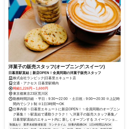
洋菓子の販売スタッフ(オープニング:スイーツ)
日暮里駅直結｜新店OPEN！全員同期の洋菓子販売スタッフ
株式会社ランビック|日暮里エキュート店
交通・アクセス 日暮里駅構内
時給1,226円～1,600円
東京都東京23区荒川区
勤務時間詳細 ・平日：9:30〜22:00 ・土日祝：9:00〜20:30 ※上記時
間内でシフト制 ※1日3時間〜OK
仕事内容 ✨日暮里エキュートに新店OPEN！ ✨全員同期のオープニン
グ募集！ ✨駅直結で通勤ラクラク！ ＼洋菓子の販売スタッフ募集／
日暮里駅直結のエキュート内に 新しくオープンする スイーツショ...
制服あり
業界未経験者歓迎
ランチタイム
扶養内勤務OK
1日4時間以内OK