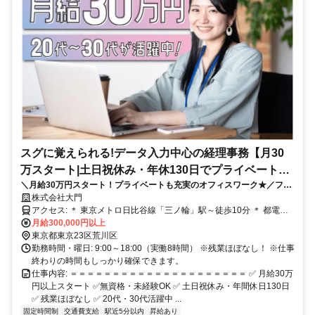
スグに覚えられる!データ入力中心の経理事務【月30
万スタート|土日祝休み・年休130日でプライベートも
＼月給30万円スタート！プライベートも充実のオフィスワーク★／フォ
】
ーマットへのデータ入力中心で未経験者も安心♪働きやすさから長期で働
株式会社大門
く方多数◎
アクセス: ＊ 東京メトロ日比谷線「三ノ輪」駅～徒歩10分 ＊ 都電荒
川線「荒川区役所前」駅～徒歩2分
月給300,000円以上
東京都東京23区荒川区
勤務時間・曜日: 9:00～18:00（実働8時間） ※残業ほぼなし！ ※仕事
終わりの時間もしっかり確保できます。
仕事内容: ＝＝＝＝＝＝＝＝＝＝＝＝＝＝＝＝＝＝＝＝＝ ✅ 月給30万
円以上スタート ✅無資格・未経験OK ✅ 土日祝休み・年間休日130日
✅ 残業ほぼなし ✅ 20代・30代活躍中 ...
固定時間制
交通費支給
駅近5分以内
昇給あり