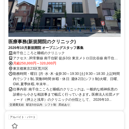
医療事務(新規開院のクリニック)
2026年10月新規開院 オープニングスタッフ募集
南千住こころと睡眠のクリニック
アクセス: JR常磐線 南千住駅 徒歩3分 東京メトロ日比谷線 南千住駅
月給250,000円～320,000円
徒歩3分 つくばエクスプレス 南千住駅 徒歩3分
東京都東京23区荒川区
勤務時間・曜日: [月･水･木･金]9:30～19:30 [土] 9:30～18:30 上記時間
内でシフト制､実働8時間 休暇・休日: 週休2日(シフト制)火曜、日曜、
GW､夏季休暇､年末年...
仕事内容: 南千住こころと睡眠のクリニックは､ 一般的な精神疾患の
診療から小さな相談事まで幅広く行っていきます｡ 医療法人社団メデ
ィード（押上と浅草）のクリニックの分院として、 2026年10...
交通費支給
駅近5分以内
シフト制
昇給あり
アルバイト・パート