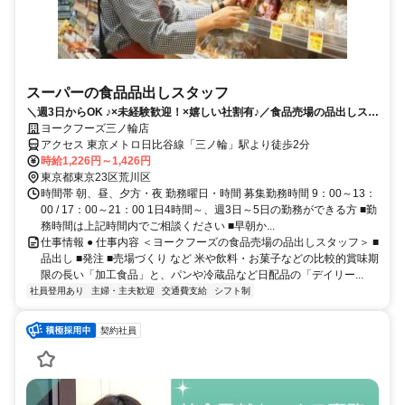
スーパーの食品品出しスタッフ
＼週3日からOK ♪×未経験歓迎！×嬉しい社割有♪／食品売場の品出しスタ
ッフ募集
ヨークフーズ三ノ輪店
アクセス 東京メトロ日比谷線「三ノ輪」駅より徒歩2分
時給1,226円～1,426円
東京都東京23区荒川区
時間帯 朝、昼、夕方・夜 勤務曜日・時間 募集勤務時間 9：00～13：
00 / 17：00～21：00 1日4時間～、週3日～5日の勤務ができる方 ■勤
務時間は上記時間内でご相談ください ■早朝か...
仕事情報 ● 仕事内容 ＜ヨークフーズの食品売場の品出しスタッフ＞ ■
品出し ■発注 ■売場づくり など 米や飲料・お菓子などの比較的賞味期
限の長い「加工食品」と、パンや冷蔵品など日配品の「デイリー...
社員登用あり
主婦・主夫歓迎
交通費支給
シフト制
契約社員