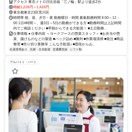
アクセス 東京メトロ日比谷線「三ノ輪」駅より徒歩2分
時給1,226円～1,426円
東京都東京23区荒川区
時間帯 朝、昼、夕方・夜 勤務曜日・時間 募集勤務時間 8:00～12：
00 1日4時間～、週3日～5日の勤務ができる方 ■勤務時間は上記時間
内でご相談ください ■早朝からできる方歓迎！ ■土日勤務...
仕事情報 ● 仕事内容 ＜ヨークフースの惣菜スタッフ＞ ■お弁当や惣
菜、揚げものなどの製造 ■パック詰め ■陳列 ■作業場清掃 ■発注 ■商品
整理 ■売り切り業務等 こんな方歓迎♪ ■普段からお...
社員登用あり
主婦・主夫歓迎
交通費支給
シフト制
アルバイト・パート