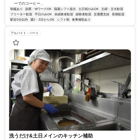
ーでのコーヒー...
制服あり
副業・WワークOK
隔週シフト提出
土日祝のみOK
主婦・主夫歓迎
フリーター歓迎
平日のみOK
未経験者歓迎
経験者歓迎
交通費支給
長期歓迎
駅近5分以内
週2・3日からOK
シフト制
食事補助あり
アルバイト・パート
洗うだけ&土日メインのキッチン補助