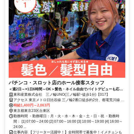
パチンコ・スロット店のホール接客スタッフ
＜週2日～×1日6時間～OK＞髪色・ネイル自由でバイトデビューも応援
します！
東和産業株式会社 三ノ輪UNO(三ノ輪駅~徒歩1分)【017】
アクセス 東京メトロ日比谷線 三ノ輪2番口徒歩約2分、都電荒川線 三
ノ輪橋徒歩約4分、都電荒川線 荒川一中前徒歩約9分 東京メトロ日比
時給1,400円～2,063円
谷線「三ノ輪駅」～徒歩1分
東京都東京23区台東区
勤務時間 ・勤務曜日：月・火・水・木・金・土・日・祝 ・勤務時
間： [1] 07:00～24:00 [2] 07:00～16:00 [3] 10:00～19:00 [4] 16:00～
24:00 ...
仕事内容 【フリーター活躍中！】全時間帯で募集中！イメチェンも