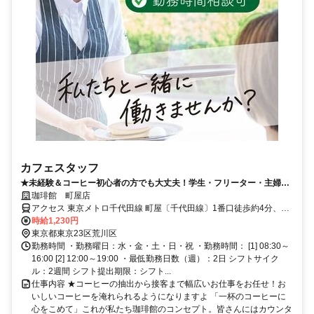
カフェスタッフ
★未経験＆コーヒー初心者の方でも大丈夫！学生・フリーター・主婦、
幅広い世代が活躍中です
珈琲館 町屋店
アクセス 東京メトロ千代田線 町屋〔千代田線〕1番口徒歩約4分、都
電荒川線 町屋駅前出入口2徒歩約4分、京成本線 町屋〔京成線〕徒歩
時給1,230円
約6分
東京都東京23区荒川区
勤務時間 ・勤務曜日：水・金・土・日・祝 ・勤務時間： [1] 08:30～
16:00 [2] 12:00～19:00 ・最低勤務日数（週）：2日 シフトサイク
ル：2週間 シフト提出期限：シフト...
仕事内容 ★コーヒーの抽出から接客まで幅広いお仕事をお任せ！お
いしいコーヒーを淹れられるようになりますよ 「一杯のコーヒーに
心をこめて」これが私たち珈琲館のコンセプト。皆さんにはカウンタ