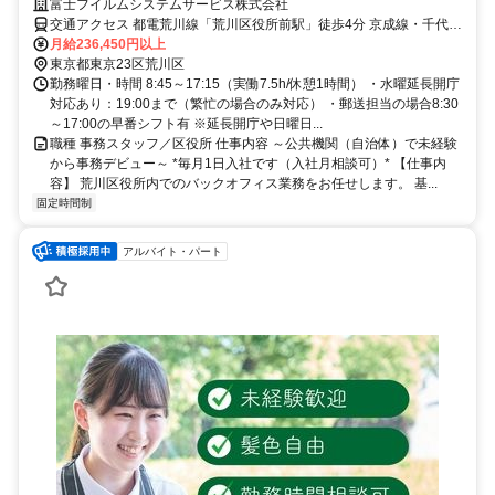
体業務を後押しするお仕事♪
富士フイルムシステムサービス株式会社
交通アクセス 都電荒川線「荒川区役所前駅」徒歩4分 京成線・千代田
線「町屋駅」徒歩12分 JR常磐線「三河島駅」徒歩10分 ☆自転車通勤
月給236,450円以上
可です
東京都東京23区荒川区
勤務曜日・時間 8:45～17:15（実働7.5h/休憩1時間） ・水曜延長開庁
対応あり：19:00まで（繁忙の場合のみ対応） ・郵送担当の場合8:30
～17:00の早番シフト有 ※延長開庁や日曜日...
職種 事務スタッフ／区役所 仕事内容 ～公共機関（自治体）で未経験
から事務デビュー～ *毎月1日入社です（入社月相談可）* 【仕事内
容】 荒川区役所内でのバックオフィス業務をお任せします。 基...
固定時間制
アルバイト・パート