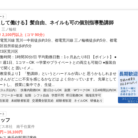
ート
定して働ける】髪自由、ネイルも可の個別指導塾講師
 三ノ輪校
 2,100円以上（コマ 90分）
都電荒川線 荒川一中前徒歩約3分、都電荒川線 三ノ輪橋徒歩約5分、都電
川区役所前徒歩約5分
23区荒川区
働時間：1時間30分/日 平均勤務日数：1ヶ月あたり8日 【ポイント】 ●
！週1日、1コマ～OK ⇒学業やプライベートとの両立も可能◎ ●服装自
て聞くと 固いイメ...
【教室長より】 「塾講師」というとハードルが高いと 思うかもしれませ
なさんがどこに不安を感じるかなどは よく分かっています。 先輩として
トし、 授業に集中でき、生徒...
（3ヵ月以内）
扶養内勤務OK
週1日からOK
副業・WワークOK
1日4時間以内OK
フリーター歓迎
短期
シフト自由
学歴不問
即日勤務OK
職場見学可
生歓迎
未経験者歓迎
交通費全額支給
経験者歓迎
ネイルOK
研修あり
ート
タッフ
ビス本社 南千住案件
0円～16,100円
セス 南千住駅周辺案件