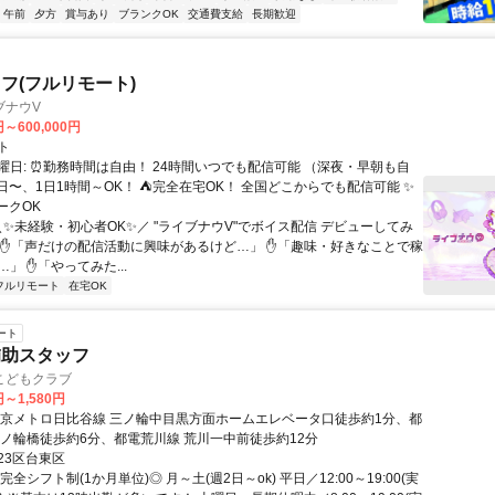
午前
夕方
賞与あり
ブランクOK
交通費支給
長期歓迎
フ(フルリモート)
ブナウV
円～600,000円
ト
曜日: ⏰勤務時間は自由！ 24時間いつでも配信可能 （深夜・早朝も自
日〜、1日1時間～OK！ ⛺完全在宅OK！ 全国どこからでも配信可能 ✨
ークOK
＼✨未経験・初心者OK✨／ "ライブナウV"でボイス配信 デビューしてみ
 ✋「声だけの配信活動に興味があるけど…」 ✋「趣味・好きなことで稼
」 ✋「やってみた...
フルリモート
在宅OK
ート
補助スタッフ
こどもクラブ
円～1,580円
東京メトロ日比谷線 三ノ輪中目黒方面ホームエレベータ口徒歩約1分、都
三ノ輪橋徒歩約6分、都電荒川線 荒川一中前徒歩約12分
23区台東区
完全シフト制(1か月単位)◎ 月～土(週2日～ok) 平日／12:00～19:00(実