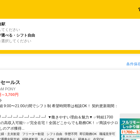
住駅
してください
が選べる・シフト自由
を選択してください
条件保
ドセールス
M PONY
円～3,700円
ト
 9:00〜21:00の間でシフト制 希望時間帯は相談OK！ 契約更新期間：
┘─┘─┘─┘─┘─┘─┘─┘─┘ ▼働きやすい理由＆魅力▼ ✅時給1700
0円の高収入可能✨ ✅完全在宅！全国どこからでも勤務OK！ ✅商談やクロ
のアポ獲得...
主婦・主夫歓迎
フリーター歓迎
シフト自由
学歴不問
即日勤務OK
職場見学可
交通費全額支給
経験者歓迎
ネイルOK
食費補助あり
研修あり
在宅OK