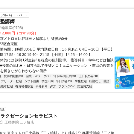
アルバイト・パート
の塾講師
教室(0798)
 2,000円（コマ 90分）
東京メトロ日比谷線三ノ輪駅より 徒歩約5分
23区台東区
働時間：1時間30分/日 平均勤務日数：1ヶ月あたり4日～20日 【平日】
45 17:55～19:30 19:40～21:15 【土曜】 14:25～16:00 1...
具体的には 講師1対生徒3名程度の個別指導。 指導科目・学年などは相談
 ■授業の流れ■ ・日常会話で生徒とコミュニケーション ・前回の授業を
を解きながらわからない箇所...
迎
扶養内勤務OK
副業・WワークOK
1日4時間以内OK
土日祝のみOK
フリーター歓迎
シフト自由
学歴不問
平日のみOK
学生歓迎
転勤なし
英語
経験者歓迎
有資格者歓迎
研修あり
夕方
ブランクOK
交通費支給
委託
リラクゼーションセラピスト
x】王整体院 三ノ輪店
セス 東京メトロ日比谷線『三ノ輪駅』より徒歩2分 都電荒川線『三ノ輪