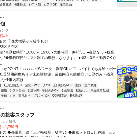
通費支給
長期歓迎
シフト制
ピアスOK
服装自由
ート
梱包
センター
0円以上
セス 千住大橋駅から徒歩10分
23区足立区
*❖勤務時間* 10:00 ～ 19:00 ●実働時間：8時間/日 ●夜勤なし ●残業
 *❖勤務曜日* シフト制での勤務になります。 ●週2～3日の勤務OKで
.
コがPOINT！ ↓↓↓↓↓↓ ✅Wワーク・副業OK ✅アルバイトでも昇給・ボー
✅社員登用制度あり ✅未経験歓迎！業務内容も簡単◎ ✅日勤のみ・残業
的な仕事内容は…...
迎
社員登用あり
副業・WワークOK
土日祝のみOK
主婦・主夫歓迎
短期
シフト自由
学歴不問
平日のみOK
学生歓迎
転勤なし
未経験者歓迎
午前
夕方
賞与あり
ブランクOK
交通費支給
長期歓迎
ート
店の接客スタッフ
 三ノ輪店
円～1,750円
セス ◆都電荒川線「三ノ輪橋駅」徒歩3分◆東京メトロ日比谷線「三ノ