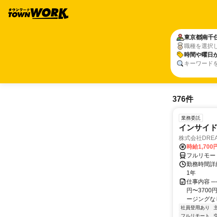
東京都
南千
職種を選択
時間や曜日
キーワード
376件
業務委託
インサイ
株式会社DREA
時給1,700
フルリモー
勤務時間詳細
1年
仕事内容 ─
円〜370
ージングなし
社員登用あり
フルリモート