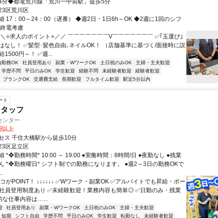
4分◆都電荒川線「荒川一中前駅」徒歩5分
23区荒川区
 17：00～24：00（遅番） ◆週2日・1日6h～OK ◆2週に1回のシフ
◆終電考慮
＼＼⭐求人のポイント⭐／／ ￣￣￣￣￣￣￣V￣￣￣￣￣￣￣ ✅｢玉運び｣
はなし！ ✅髪型･髪色自由､ネイルOK！ （店舗基準に基づく/面接時に説
1500円～！ ✅週...
内勤務OK
社員登用あり
副業・WワークOK
土日祝のみOK
主婦・主夫歓迎
学歴不問
平日のみOK
学生歓迎
経験不問
未経験者歓迎
経験者歓迎
ブランクOK
交通費支給
長期歓迎
フルタイム歓迎
駅近5分以内
ート
スタッフ
センター
0円以上
セス 千住大橋駅から徒歩10分
23区足立区
*❖勤務時間* 10:00 ～ 19:00 ●実働時間：8時間/日 ●夜勤なし ●残業
 *❖勤務曜日* シフト制での勤務になります。 ●週2～3日の勤務OKで
.
コがPOINT！ ↓↓↓↓↓↓ ✅Wワーク・副業OK ✅アルバイトでも昇給・ボー
✅社員登用制度あり ✅未経験歓迎！業務内容も簡単◎ ✅日勤のみ・残業
的な仕事内容は…...
迎
社員登用あり
副業・WワークOK
土日祝のみOK
主婦・主夫歓迎
短期
シフト自由
学歴不問
平日のみOK
学生歓迎
転勤なし
未経験者歓迎