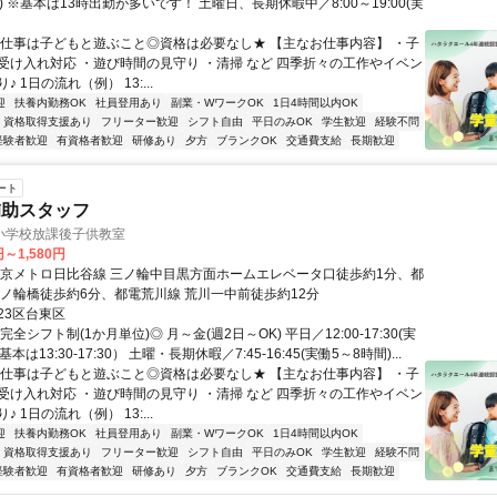
) ※基本は13時出勤が多いです！ 土曜日、長期休暇中／8:00～19:00(実
お仕事は子どもと遊ぶこと◎資格は必要なし★ 【主なお仕事内容】 ・子
受け入れ対応 ・遊び時間の見守り ・清掃 など 四季折々の工作やイベン
 1日の流れ（例） 13:...
迎
扶養内勤務OK
社員登用あり
副業・WワークOK
1日4時間以内OK
資格取得支援あり
フリーター歓迎
シフト自由
平日のみOK
学生歓迎
経験不問
経験者歓迎
有資格者歓迎
研修あり
夕方
ブランクOK
交通費支給
長期歓迎
ート
補助スタッフ
小学校放課後子供教室
円～1,580円
東京メトロ日比谷線 三ノ輪中目黒方面ホームエレベータ口徒歩約1分、都
三ノ輪橋徒歩約6分、都電荒川線 荒川一中前徒歩約12分
23区台東区
全シフト制(1か月単位)◎ 月～金(週2日～OK) 平日／12:00-17:30(実
基本は13:30-17:30） 土曜・長期休暇／7:45-16:45(実働5～8時間)...
お仕事は子どもと遊ぶこと◎資格は必要なし★ 【主なお仕事内容】 ・子
受け入れ対応 ・遊び時間の見守り ・清掃 など 四季折々の工作やイベン
 1日の流れ（例） 13:...
迎
扶養内勤務OK
社員登用あり
副業・WワークOK
1日4時間以内OK
資格取得支援あり
フリーター歓迎
シフト自由
平日のみOK
学生歓迎
経験不問
経験者歓迎
有資格者歓迎
研修あり
夕方
ブランクOK
交通費支給
長期歓迎