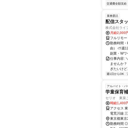
交通費全額支給
業務委託
配信スタッ
株式会社ライ
月給2,000
フルリモー
勤務時間・
由） ⛅週1
副業・Wワ
仕事内容: 
ませんか？
ぎたいけど…
週1日からOK
アルバイト・パ
学童保育
セリオ 東泉
時給1,400
アクセス 
電荒川線 
東京都東京
勤務時間 ◎