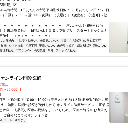
23区荒川区
 実働時間：1日あたり8時間 平均勤務日数：1ヶ月あたり12日 〜 20日
7:00（日勤） 20:00～翌5:00（夜勤） （現場により変動有） ◇週3日～勤
.
＋＝＋＝＋＝＋＝＋＝＋＝＋＝＋＝＋＝＋＝ 週3日～ok！採用率98％！
ト！ 未経験者歓迎！日払いok！高収入で稼げる！ スタートダッシュキ
施中！ ＋＝＋＝＋＝＋＝＋＝＋...
（3ヵ月以内）
扶養内勤務OK
土日祝のみOK
主婦・主夫歓迎
60代も応募可
短期
シフト自由
学歴不問
平日のみOK
未経験者歓迎
経験者歓迎
週払いOK
資格者歓迎
ブランクOK
長期歓迎
単発
フルタイム歓迎
のオンライン問診医師
博愛会
0円～80,000円
ト
日: ✅勤務時間 10:00～19:00 ※平日入れる方は大歓迎 ※週0勤務も可
 スキマ時間に医師の診察が受けられる オンライン診療サービス。 事業拡
患者様に 高品質な医療の提供をしていくため、 医師の皆様のお力添え
 ご自宅などでのオンライン診...
ルリモート
残業なし