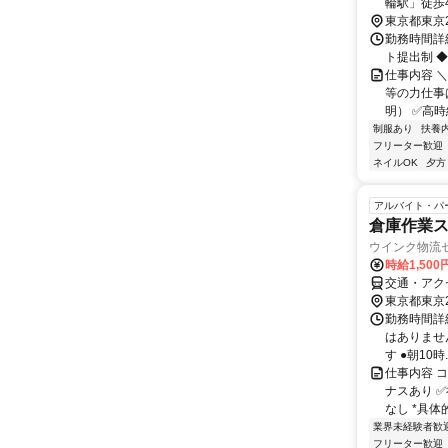
輪駅」徒歩
東京都東京
勤務時間詳細
ト提出制 
仕事内容 
等の力仕事
明） ✅高時給
制服あり
扶養
フリーター歓迎
ネイルOK
夕方
アルバイト・パ
倉庫作業
ウインク物流
時給1,50
交通・アク
東京都東京
勤務時間詳細 
はありません
す ●朝10時..
仕事内容 コ
ナスあり 
なし *具体
業界未経験者歓
フリーター歓迎