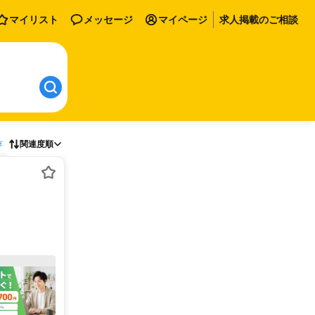
マイリスト
メッセージ
マイページ
求人掲載のご相談
存
関連度順