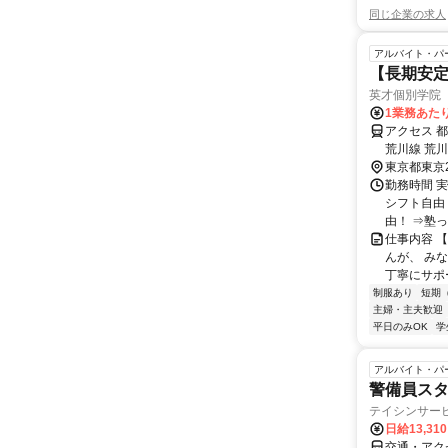
同じ企業の求人
アルバイト・パ
【長期安
英才個別学院
1業務あたり
アクセス 
荒川線 荒
東京都東京
勤務時間 実
シフト自由
由！ ⇒塾っ
仕事内容 
んが、 み
丁寧にサポー
制服あり
短期
主婦・主夫歓迎
平日のみOK
学
アルバイト・パ
警備員ス
テイシンサー
日給13,31
交通・アク