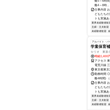
働5～6時間
働4～8時...
仕事内容 
どもたちの
トも実施あり♪
業界未経験者歓
主婦・主夫歓迎
未経験者歓迎
アルバイト・パ
学童保育
セリオ 東泉
時給1,400
アクセス 
電荒川線 
東京都東京
勤務時間 ◎完
働4時間) （
仕事内容 
どもたちの
トも実施あり♪
業界未経験者歓
主婦・主夫歓迎
未経験者歓迎