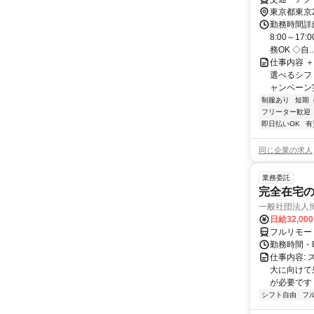
東京都東京
勤務時間詳細
8:00～1
務OK ◇自..
仕事内容 
選べるシフ
ャンペーン実
制服あり
短期
フリーター歓迎
即日払いOK
有
同じ企業の求人
業務委託
完全在宅
一般社団法人
日給32,00
フルリモー
勤務時間・曜
仕事内容:
大に向けて
が必要です！
シフト自由
フ