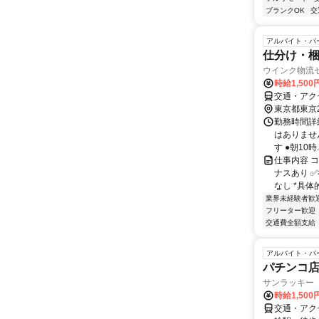
ブランクOK
交
アルバイト・パ
仕分け・
ウインク物流
時給1,50
交通・アク
東京都東京
勤務時間詳細 
はありません
す ●朝10時..
仕事内容 コ
ナスあり 
なし *具体
業界未経験者歓
フリーター歓迎
交通費全額支給
アルバイト・パ
パチンコ
サンラッキー
時給1,500
交通・アク