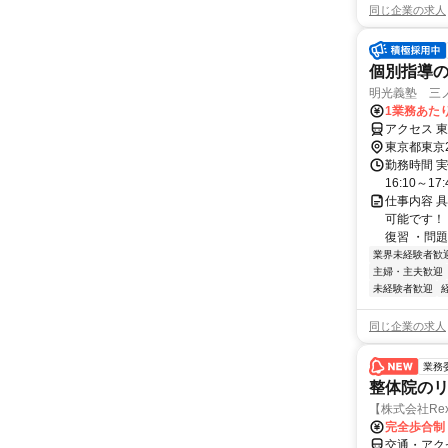
同じ企業の求人
個別指導
明光義塾 三ノ輪
1業務あたり
アクセス 
東京都東京
勤務時間 実
16:10～17:
仕事内容 
可能です！
復習 ・問題
業界未経験者歓
主婦・主夫歓迎
未経験者歓迎
同じ企業の求人
業務
整体院の
【株式会社Re
完全歩合制
交通・アク