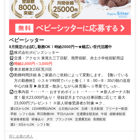
ベビーシッター
8月限定のお試し勤務OK！時給2000円〜★幅広い世代活躍中
株式会社ポピンズシッター
交通・アクセス 東尾久三丁目駅、熊野前駅、赤土小学校前駅周辺
時給2,000円～3,000円
東京都東京23区荒川区
勤務時間詳細 各ご家庭のご依頼によって変動します。 【働いている
方の勤務例】 ☆スキマ時間でパッと働く！ 8：00～8：30の朝の送迎
中心の保育 ▶身支度～散歩しながら保育園へ ☆専業でしっか...
仕事内容 ＊‥‥＊‥ おすすめポイント ‥＊‥‥＊ ⏩新人ボーナス制
度！最大23,000円あり！ 登録翌月までのお仕事回数に応じて 最大
23,000円プレゼント！ ※新人研修受講者が対象 ⏩ク...
週1日からOK
1日4時間以内OK
土日祝のみOK
主婦・主夫歓迎
フリーター歓迎
早朝
シフト自由
即日勤務OK
平日のみOK
交通費全額支給
午前
経験者歓迎
有資格者歓迎
研修あり
夕方
ブランクOK
交通費支給
長期歓迎
週2・3日からOK
シフト制
同じ企業の求人