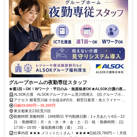
グループホームの夜勤専従スタッフ
★週1回～OK！Wワーク・平日のみ・無資格者OK★ALSOK介護の夜勤
介護スタッフ
ALSOK介護 ALSOKグループホーム荒川西尾久 (旧:グループホー
ムみんなの家・西尾久)
アクセス 都電荒川線 小台徒歩約5分、都営日暮里・舎人ライナー 足
立小台東口徒歩約12分、ＪＲ宇都宮線〔東北本線〕・ＪＲ上野東京ラ
日給29,880円～30,300円
イン/ＪＲ高崎線 尾久徒歩約18分 JR山手線・京浜東北線「田端」駅よ
東京都東京23区荒川区
りバス乗車 「西尾久三丁目」バス停下車 徒歩2分
勤務時間 実働時間：16時間/日 平均勤務日数：1ヶ月あたり4日～22
日 ・勤務曜日：月・火・水・木・金・土・日・祝 ・勤務時間： [1]
17:00～10:00 ・最低勤務日数（週）：2日 ...
仕事内容 ★★★ メリットたくさん！ ★★★ ■日給28,780円～！月収