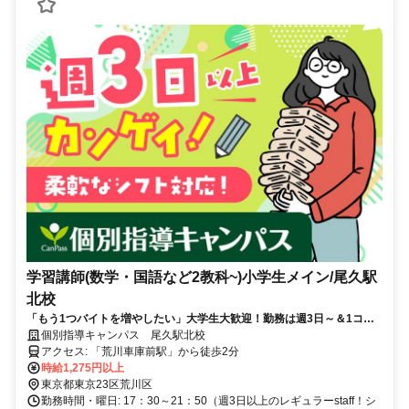
学習講師(数学・国語など2教科~)小学生メイン/尾久駅
北校
「もう1つバイトを増やしたい」大学生大歓迎！勤務は週3日～＆1コマ
からOK♪スーツ不要＆保護者対応なし！中学レベルの数学・英語ができ
個別指導キャンパス 尾久駅北校
ればOK
アクセス: 「荒川車庫前駅」から徒歩2分
時給1,275円以上
東京都東京23区荒川区
勤務時間・曜日: 17：30～21：50（週3日以上のレギュラーstaff！シ