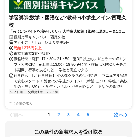
学習講師(数学・国語など2教科~)小学生メイン/西尾久
校
「もう1つバイトを増やしたい」大学生大歓迎！勤務は週3日～＆1コマ
からOK♪スーツ不要＆保護者対応なし！中学レベルの数学・英語ができ
個別指導キャンパス 西尾久校
ればOK
アクセス: 「小台」駅より徒歩2分
時給1,275円以上
東京都東京23区荒川区
勤務時間・曜日: 17：30～21：50（週3日以上のレギュラーstaff！シ
フト相談OK） ★土曜は13:00～18:50 ★時間・曜日は相談OK ★テス
ト期間、行事があるなど 学校と両立できる...
仕事内容: 【お仕事詳細】 少人数クラスの個別指導！ マニュアル完備
で安心スタート！ 対象は小学生がメイン♪ （希望により中学生・高校
生の担当もOK） ・学年・レベル・担当分野など あなたの希望を...
シフト自由
交通費支給
シフト制
同じ企業の求人
前へ
次へ
1
2
3
4
5
この条件の新着求人を受け取る