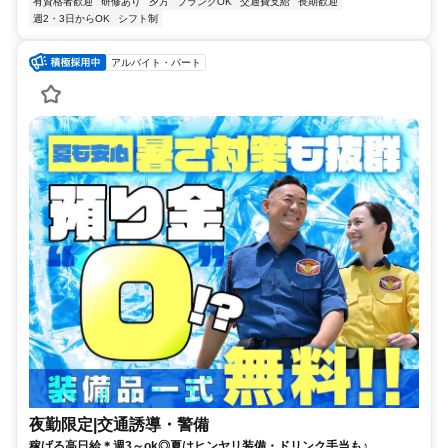
有資格者歓迎
研修あり
夕方
ブランクOK
交通費支給
長期歓迎
週2・3日からOK
シフト制
アルバイト・パート
夜勤限定|交通誘導・警備
稼げる高日給＊週3～ok◎夏はヒンヤリ装備・ドリンク手当も♪