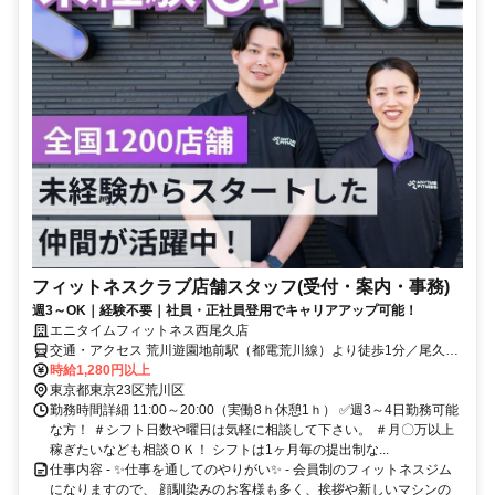
フィットネスクラブ店舗スタッフ(受付・案内・事務)
週3～OK｜経験不要｜社員・正社員登用でキャリアアップ可能！
エニタイムフィットネス西尾久店
交通・アクセス 荒川遊園地前駅（都電荒川線）より徒歩1分／尾久駅
（JR上野東京ライン）より徒歩8分
時給1,280円以上
東京都東京23区荒川区
勤務時間詳細 11:00～20:00（実働8ｈ休憩1ｈ） ✅週3～4日勤務可能
な方！ ＃シフト日数や曜日は気軽に相談して下さい。 ＃月〇万以上
稼ぎたいなども相談ＯＫ！ シフトは1ヶ月毎の提出制な...
仕事内容 - ✨仕事を通してのやりがい✨ - 会員制のフィットネスジム
になりますので、 顔馴染みのお客様も多く、挨拶や新しいマシンの