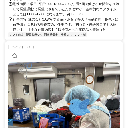
勤務時間・曜日: 平日9:00-18:00の中で、週5回で働ける時間帯を相談
して調整 柔軟に調整はさせていただきますが、基本的なコアタイム
としては11:00-17:00になります。 例1）10:0...
仕事内容: 株式会社SAWA で 食品・お菓子等の「商品管理・梱包・出
荷準備」に携わる軽作業のお仕事です。 初心者・未経験者でも大歓
迎です。 【主な仕事内容】 * 取扱商材の在庫商品の管理（数...
シフト自由
即日勤務OK
固定時間制
残業なし
シフト制
アルバイト・パート