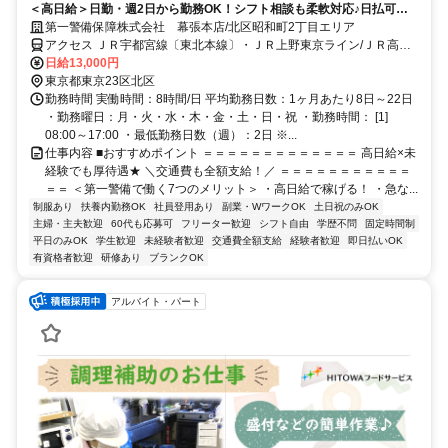
＜高日給＞日勤・週2日から勤務OK！シフト相談も柔軟対応♪日払可◎
未経験歓迎★
第一警備保障株式会社 幕張本店/北区昭和町2丁目エリア
アクセス ＪＲ宇都宮線〔東北本線〕・ＪＲ上野東京ライン/ＪＲ高崎
線 尾久徒歩約3分、都電荒川線 荒川車庫前出入口1徒歩約4分、都電
日給13,000円
荒川線 梶原出入口1(東)徒歩約7分 直行直帰OK＊交通費全額支給＊
東京都東京23区北区
勤務時間 実働時間：8時間/日 平均勤務日数：1ヶ月あたり8日～22日
・勤務曜日：月・火・水・木・金・土・日・祝 ・勤務時間： [1]
08:00～17:00 ・最低勤務日数（週）：2日 ※...
仕事内容 ■おすすめポイント ＝＝＝＝＝＝＝＝＝＝＝＝＝ 高日給×未
経験でも厚待遇★ ＼交通費も全額支給！／ ＝＝＝＝＝＝＝＝＝＝＝
＝＝ ＜第一警備で働く7つのメリット＞ ・高日給で稼げる！ ・急な...
制服あり
扶養内勤務OK
社員登用あり
副業・WワークOK
土日祝のみOK
主婦・主夫歓迎
60代も応募可
フリーター歓迎
シフト自由
学歴不問
固定時間制
平日のみOK
学生歓迎
未経験者歓迎
交通費全額支給
経験者歓迎
即日払いOK
有資格者歓迎
研修あり
ブランクOK
アルバイト・パート