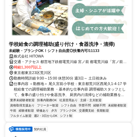
学校給食の調理補助(盛り付け・食器洗浄・清掃)
未経験・ブランクOK！シフト自由度◎扶養内可/11133
株式会社 HITOWA
交通・アクセス 都営地下鉄都電荒川線 宮ノ前 都電荒川線「宮ノ前
駅」/徒歩7分
時給1,300円以上
東京都東京23区荒川区
勤務時間詳細 9:00～15:00 休憩30分 週3日～ 土日祝休み
仕事内容 ＜勤務地＞ 尾久宮前小学校：東京都荒川区西尾久1-4-17 学
校給食での調理補助業務 ・基本的な仕事内容 調理補助スタッフとし
て、食事の盛り付けや食器洗浄、 厨房内の清掃などの補助業務を...
業界未経験者歓迎
扶養内勤務OK
社員登用あり
主婦・主夫歓迎
資格取得支援あり
フリーター歓迎
シフト自由
学歴不問
経験不問
未経験者歓迎
午前
経験者歓迎
研修あり
夕方
ブランクOK
交通費支給
長期歓迎
フルタイム歓迎
週2・3日からOK
シフト制
契約社員