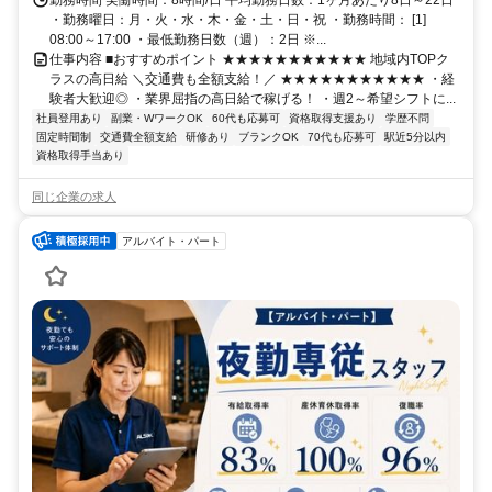
（「北千住駅」東口より徒歩3分程度）※支社が複数ある為、自宅の
勤務時間 実働時間：8時間/日 平均勤務日数：1ヶ月あたり8日～22日
最寄りなどお近くの支社での面接OK！
・勤務曜日：月・火・水・木・金・土・日・祝 ・勤務時間： [1]
08:00～17:00 ・最低勤務日数（週）：2日 ※...
仕事内容 ■おすすめポイント ★★★★★★★★★★★ 地域内TOPク
ラスの高日給 ＼交通費も全額支給！／ ★★★★★★★★★★★ ・経
験者大歓迎◎ ・業界屈指の高日給で稼げる！ ・週2～希望シフトに...
社員登用あり
副業・WワークOK
60代も応募可
資格取得支援あり
学歴不問
固定時間制
交通費全額支給
研修あり
ブランクOK
70代も応募可
駅近5分以内
資格取得手当あり
同じ企業の求人
アルバイト・パート