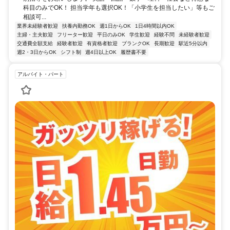
科目のみでOK！ 担当学年も選択OK！「小学生を担当したい」等もご
相談可...
業界未経験者歓迎
扶養内勤務OK
週1日からOK
1日4時間以内OK
主婦・主夫歓迎
フリーター歓迎
平日のみOK
学生歓迎
経験不問
未経験者歓迎
交通費全額支給
経験者歓迎
有資格者歓迎
ブランクOK
長期歓迎
駅近5分以内
週2・3日からOK
シフト制
週4日以上OK
履歴書不要
アルバイト・パート