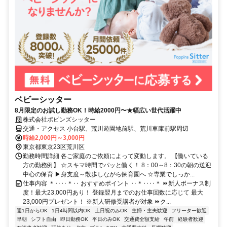
ベビーシッター
8月限定のお試し勤務OK！時給2000円〜★幅広い世代活躍中
株式会社ポピンズシッター
交通・アクセス 小台駅、荒川遊園地前駅、荒川車庫前駅周辺
時給2,000円～3,000円
東京都東京23区荒川区
勤務時間詳細 各ご家庭のご依頼によって変動します。 【働いている
方の勤務例】 ☆スキマ時間でパッと働く！ 8：00～8：30の朝の送迎
中心の保育 ▶身支度～散歩しながら保育園へ ☆専業でしっか...
仕事内容 ＊‥‥＊‥ おすすめポイント ‥＊‥‥＊ ⏩新人ボーナス制
度！最大23,000円あり！ 登録翌月までのお仕事回数に応じて 最大
23,000円プレゼント！ ※新人研修受講者が対象 ⏩ク...
週1日からOK
1日4時間以内OK
土日祝のみOK
主婦・主夫歓迎
フリーター歓迎
早朝
シフト自由
即日勤務OK
平日のみOK
交通費全額支給
午前
経験者歓迎