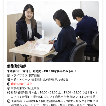
個別塾講師
未経験OK！週1日、短時間～OK！得意科目のみも可！
トライプラス 熊野前校
交通・アクセス 都電荒川線/熊野前駅/徒歩1分
時給1,500円以上
東京都東京23区荒川区
勤務時間詳細 月～金：16:00～22:00 土：13:00～22:00 ◇週1日・１
コマ（１時間）～勤務OK ◇シフト自己申告制 働き方はあなた次第！
仕事内容 ＜未経験OK！個別塾講師募集＞ 小学生～高校生を対象に個
別指導をお願いします。 英語・国語・数学・理科・社会など得意な