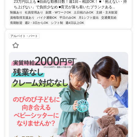
23万円以上も ■自由な勤務日数！週1回～相談OK！ ■「抱えない・持
ち上げない」で負担少なめ ■育児が落ち着いたブランクある...
制服あり
社員登用あり
副業・WワークOK
土日祝のみOK
主婦・主夫歓迎
資格取得支援あり
バイク通勤OK
平日のみOK
月1シフト提出
交通費支給
長期歓迎
週2・3日からOK
シフト制
週4日以上OK
アルバイト・パート