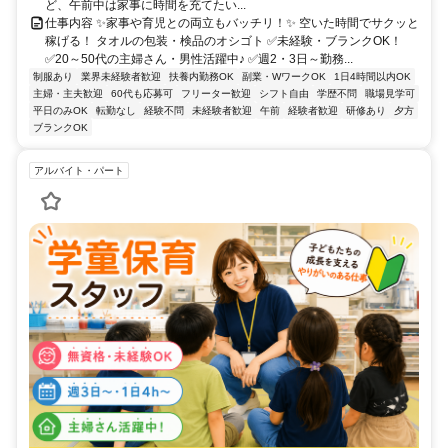
ど、午前中は家事に時間を充てたい...
仕事内容 ✨家事や育児との両立もバッチリ！✨ 空いた時間でサクッと
稼げる！ タオルの包装・検品のオシゴト ✅未経験・ブランクOK！
✅20～50代の主婦さん・男性活躍中♪ ✅週2・3日～勤務...
制服あり
業界未経験者歓迎
扶養内勤務OK
副業・WワークOK
1日4時間以内OK
主婦・主夫歓迎
60代も応募可
フリーター歓迎
シフト自由
学歴不問
職場見学可
平日のみOK
転勤なし
経験不問
未経験者歓迎
午前
経験者歓迎
研修あり
夕方
ブランクOK
アルバイト・パート