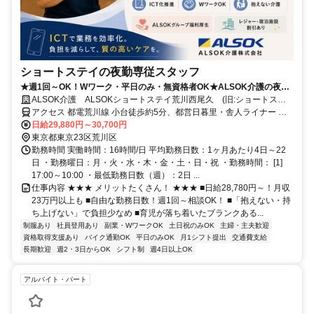
ショートステイの夜勤専従スタッフ
★週1回～OK！Wワーク・平日のみ・無資格者OK★ALSOK介護の夜勤
介護スタッフ
ALSOK介護 ALSOKショートステイ荒川西尾久 (旧:ショートステ
イ みんなの家・西尾久)
アクセス 都電荒川線 小台徒歩約5分、都営日暮里・舎人ライナー 足
立小台東口徒歩約12分、ＪＲ宇都宮線〔東北本線〕・ＪＲ上野東京ラ
日給29,880円～30,700円
イン/ＪＲ高崎線 尾久徒歩約18分 JR山手線・京浜東北線「田端」駅よ
東京都東京23区荒川区
りバス乗車 「西尾久三丁目」バス停下車 徒歩2分
勤務時間 実働時間：16時間/日 平均勤務日数：1ヶ月あたり4日～22
日 ・勤務曜日：月・火・水・木・金・土・日・祝 ・勤務時間： [1]
17:00～10:00 ・最低勤務日数（週）：2日 ...
仕事内容 ★★★ メリットたくさん！ ★★★ ■日給28,780円～！月収
23万円以上も ■自由な勤務日数！週1回～相談OK！ ■「抱えない・持
ち上げない」で負担少なめ ■育児が落ち着いたブランクある...
制服あり
社員登用あり
副業・WワークOK
土日祝のみOK
主婦・主夫歓迎
資格取得支援あり
バイク通勤OK
平日のみOK
月1シフト提出
交通費支給
長期歓迎
週2・3日からOK
シフト制
週4日以上OK
アルバイト・パート