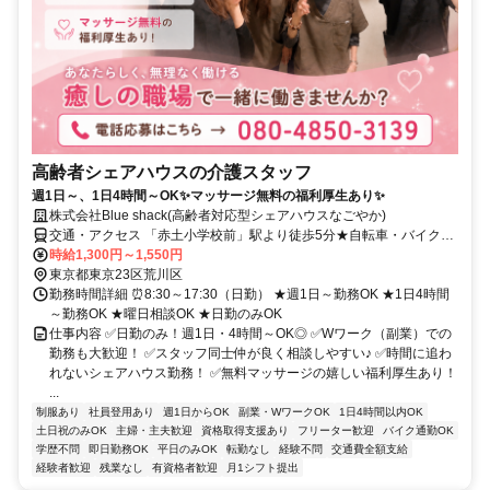
高齢者シェアハウスの介護スタッフ
週1日～、1日4時間～OK✨マッサージ無料の福利厚生あり✨
株式会社Blue shack(高齢者対応型シェアハウスなごやか)
交通・アクセス 「赤土小学校前」駅より徒歩5分★自転車・バイク通
勤OK
時給1,300円～1,550円
東京都東京23区荒川区
勤務時間詳細 ⏰8:30～17:30（日勤） ★週1日～勤務OK ★1日4時間
～勤務OK ★曜日相談OK ★日勤のみOK
仕事内容 ✅日勤のみ！週1日・4時間～OK◎ ✅Wワーク（副業）での
勤務も大歓迎！ ✅スタッフ同士仲が良く相談しやすい♪ ✅時間に追わ
れないシェアハウス勤務！ ✅無料マッサージの嬉しい福利厚生あり！
...
制服あり
社員登用あり
週1日からOK
副業・WワークOK
1日4時間以内OK
土日祝のみOK
主婦・主夫歓迎
資格取得支援あり
フリーター歓迎
バイク通勤OK
学歴不問
即日勤務OK
平日のみOK
転勤なし
経験不問
交通費全額支給
経験者歓迎
残業なし
有資格者歓迎
月1シフト提出