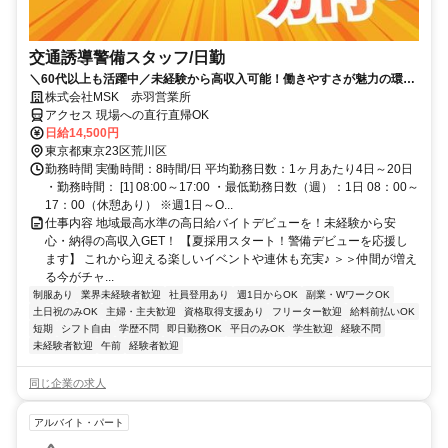
交通誘導警備スタッフ/日勤
＼60代以上も活躍中／未経験から高収入可能！働きやすさが魅力の環境
で警備員デビューをしませんか！【月収29万円可能！日払いもOK！】
株式会社MSK 赤羽営業所
勤務3日前迄シフト申請が可能です！週1日～・短期もOK！あなたのラ
アクセス 現場への直行直帰OK
イフスタイルに合わせてお仕事しませんか！未経験者大歓迎！年代幅広
日給14,500円
く活躍しています。
東京都東京23区荒川区
勤務時間 実働時間：8時間/日 平均勤務日数：1ヶ月あたり4日～20日
・勤務時間： [1] 08:00～17:00 ・最低勤務日数（週）：1日 08：00～
17：00（休憩あり） ※週1日～O...
仕事内容 地域最高水準の高日給バイトデビューを！未経験から安
心・納得の高収入GET！ 【夏採用スタート！警備デビューを応援し
ます】 これから迎える楽しいイベントや連休も充実♪ ＞＞仲間が増え
る今がチャ...
制服あり
業界未経験者歓迎
社員登用あり
週1日からOK
副業・WワークOK
土日祝のみOK
主婦・主夫歓迎
資格取得支援あり
フリーター歓迎
給料前払いOK
短期
シフト自由
学歴不問
即日勤務OK
平日のみOK
学生歓迎
経験不問
未経験者歓迎
午前
経験者歓迎
同じ企業の求人
アルバイト・パート