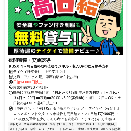
夜間警備・交通誘導
月35万円～可★資格取得支援でスキル・収入UP◎飲み物手当有
テイケイ株式会社 上野支社[05]
交通・アクセス 荒川車庫前駅から徒歩圏内
日給14,000円以上
東京都東京23区荒川区
勤務時間詳細 実働時間：1日あたり8時間 平均勤務日数：1ヶ月あた
り4日 〜 20日 ■■夜勤■■20:00～5:00(実働8h) ＊週1・２日～OK ＊土
日祝のみOK ＊週4日以上OK
仕事内容 ＼＼『稼げる』＆『働きやすい』／／ テイケイ【夜勤】オ
ススメポイント☆彡 ＜＜未経験も高日給＞＞ ♪：日給1万4000円～！
♪：夜は交通量も少なく初心者でも安心◎ ♪：まずはお試し勤務ス...
制服あり
業界未経験者歓迎
短期（3ヵ月以内）
扶養内勤務OK
社員登用あり
週1日からOK
副業・WワークOK
土日祝のみOK
主婦・主夫歓迎
週1シフト提出