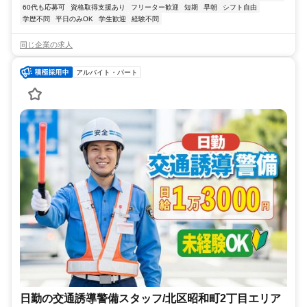
60代も応募可
資格取得支援あり
フリーター歓迎
短期
早朝
シフト自由
学歴不問
平日のみOK
学生歓迎
経験不問
同じ企業の求人
アルバイト・パート
日勤の交通誘導警備スタッフ/北区昭和町2丁目エリア