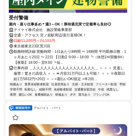
受付警備
屋内・座り仕事多め＊週3～OK！厚待遇充実で定着率も良好◎
テイケイ株式会社 施設警備事業部
交通・アクセス 宮ノ前駅周辺/直行直帰OK！
日給11,200円～24,101円
東京都東京23区荒川区
勤務時間詳細 実働時間：1日あたり8時間 〜 16時間 平均勤務日数：1
ヶ月あたり20日 〜 22日 【日勤】9:00～18:00 ┗（休憩1H/実働8H）
【夜勤】18:00～翌9:00 ┗短...
仕事内容 ＿人人人人人人人人人人人人人人人人人＿ ＞ ＜ ＞ 見逃し
厳禁！驚きの高収入 ＜ ＞ ⏩月収31万円以上も可能！ ＜ ＞ ※夜勤日
給1万5832円×20日 ＜ ＞⭐週払いOK/規定 ⭐年2回...
制服あり
業界未経験者歓迎
社員登用あり
主婦・主夫歓迎
フリーター歓迎
早朝
学歴不問
転勤なし
経験不問
未経験者歓迎
交通費全額支給
午前
残業なし
夜間
週払いOK
食費補助あり
研修あり
夕方
賞与あり
ブランクOK
アルバイト・パート