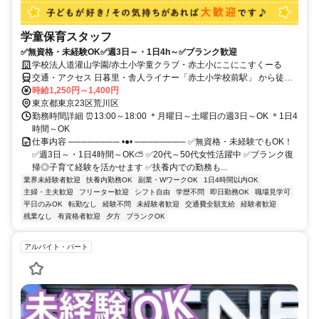
学童保育スタッフ
✅無資格・未経験OK✅週3日～・1日4h～✅ブランク歓迎
学校法人道灌山学園/赤土小学童クラブ・赤土小にこにこすくーる
交通・アクセス 日暮里・舎人ライナー「赤土小学校前駅」 から徒歩2
分
時給1,250円～1,400円
東京都東京23区荒川区
勤務時間詳細 ⏰13:00～18:00 ＊月曜日～土曜日の週3日～OK ＊1日4
時間～OK
仕事内容 ──────── •●• ──────── ✅無資格・未経験でもOK！
✅週3日～・1日4時間～OK⛅ ✅20代～50代女性活躍中 ✅ブランク復
帰◎子育て経験を活かせます ✅扶養内での勤務も...
業界未経験者歓迎
扶養内勤務OK
副業・WワークOK
1日4時間以内OK
主婦・主夫歓迎
フリーター歓迎
シフト自由
学歴不問
即日勤務OK
職場見学可
平日のみOK
転勤なし
経験不問
未経験者歓迎
交通費全額支給
経験者歓迎
残業なし
有資格者歓迎
夕方
ブランクOK
アルバイト・パート