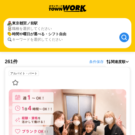
東京都
宮ノ前駅
職種を選択してください
時間や曜日が選べる・シフト自由
キーワードを選択してください
261件
条件保存
関連度順
アルバイト・パート