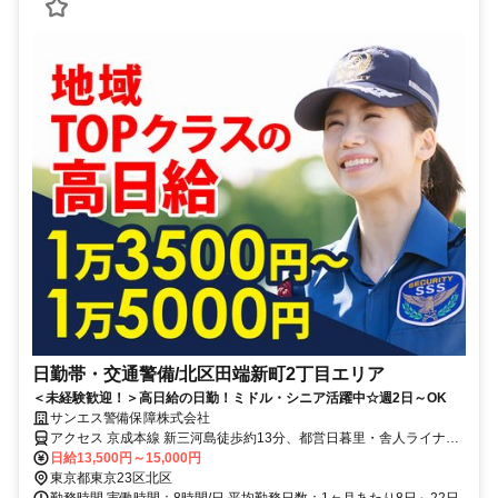
日勤帯・交通警備/北区田端新町2丁目エリア
＜未経験歓迎！＞高日給の日勤！ミドル・シニア活躍中☆週2日～OK
サンエス警備保障株式会社
アクセス 京成本線 新三河島徒歩約13分、都営日暮里・舎人ライナー
西日暮里西口徒歩約13分、都営日暮里・舎人ライナー 西日暮里西口
日給13,500円～15,000円
徒歩約13分 直行直帰OK＊交通費全額支給＊北千住支社（足立支社）
東京都東京23区北区