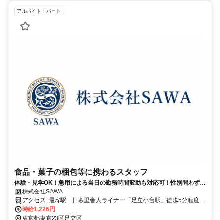
アルバイト・パート
食品・菓子の梱包等に携わるスタッフ
体験・見学OK！急用による当日の勤務時間変動も対応可！性別問わず、
男性・女性・フリーターさん・主婦・ママさん大歓迎
株式会社SAWA
アクセス: 最寄駅 日暮里舎人ライナー「足立小台駅」徒歩5分程度
自転車通勤も可能 給与: 時給1,226円（都道府県の条例により変動あ
時給1,226円
東京都東京23区足立区
り） スキルや経験に応じて、時給UPあり。