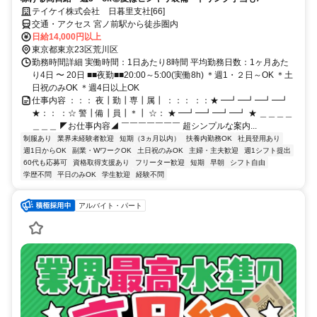
テイケイ株式会社 日暮里支社[66]
交通・アクセス 宮ノ前駅から徒歩圏内
日給14,000円以上
東京都東京23区荒川区
勤務時間詳細 実働時間：1日あたり8時間 平均勤務日数：1ヶ月あた
り4日 〜 20日 ■■夜勤■■20:00～5:00(実働8h) ＊週1・２日～OK ＊土
日祝のみOK ＊週4日以上OK
仕事内容 ：：： 夜┃勤┃専┃属┃ ：：： ：：★ ━┛━┛━┛━┛
★：： ：☆ 警┃備┃員┃＊┃ ☆： ★ ━┛━┛━┛━┛ ★ ＿＿＿＿
＿＿＿ ◤お仕事内容◢ ￣￣￣￣￣￣￣ 超シンプルな案内...
制服あり
業界未経験者歓迎
短期（3ヵ月以内）
扶養内勤務OK
社員登用あり
週1日からOK
副業・WワークOK
土日祝のみOK
主婦・主夫歓迎
週1シフト提出
60代も応募可
資格取得支援あり
フリーター歓迎
短期
早朝
シフト自由
学歴不問
平日のみOK
学生歓迎
経験不問
アルバイト・パート