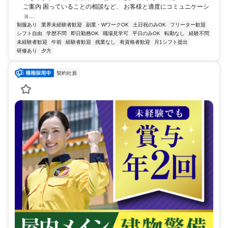
ご案内 困っていることの相談など、 お客様と適度にコミュニケーシ
ョ...
制服あり
業界未経験者歓迎
副業・WワークOK
土日祝のみOK
フリーター歓迎
シフト自由
学歴不問
即日勤務OK
職場見学可
平日のみOK
転勤なし
経験不問
未経験者歓迎
午前
経験者歓迎
残業なし
有資格者歓迎
月1シフト提出
研修あり
夕方
契約社員