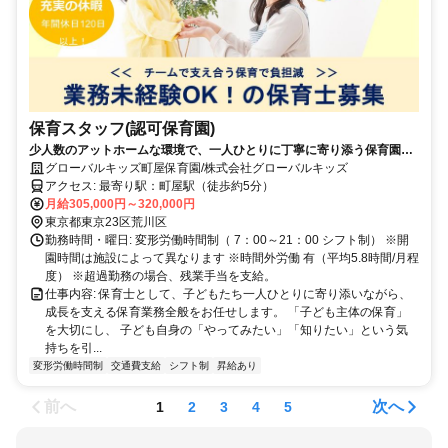
保育スタッフ(認可保育園)
少人数のアットホームな環境で、一人ひとりに丁寧に寄り添う保育園。
子どもの思いに共感しながら主体的な経験を大切にし、生きる力を育ん
グローバルキッズ町屋保育園/株式会社グローバルキッズ
でいます。
アクセス: 最寄り駅：町屋駅（徒歩約5分）
月給305,000円～320,000円
東京都東京23区荒川区
勤務時間・曜日: 変形労働時間制（ 7：00～21：00 シフト制） ※開
園時間は施設によって異なります ※時間外労働 有（平均5.8時間/月程
度） ※超過勤務の場合、残業手当を支給。
仕事内容: 保育士として、子どもたち一人ひとりに寄り添いながら、
成長を支える保育業務全般をお任せします。 「子ども主体の保育」
を大切にし、 子ども自身の「やってみたい」「知りたい」という気
持ちを引...
変形労働時間制
交通費支給
シフト制
昇給あり
前へ
次へ
1
2
3
4
5