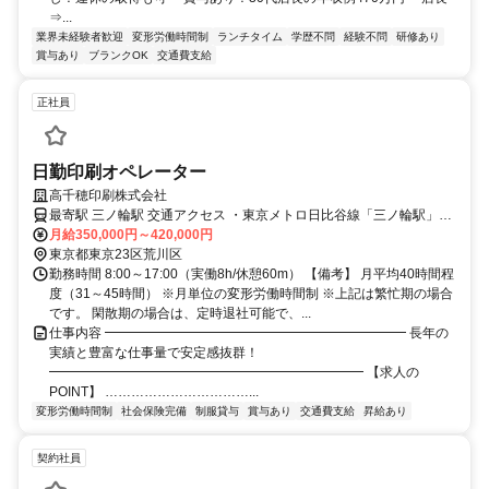
⇒...
業界未経験者歓迎
変形労働時間制
ランチタイム
学歴不問
経験不問
研修あり
賞与あり
ブランクOK
交通費支給
正社員
日勤印刷オペレーター
高千穂印刷株式会社
最寄駅 三ノ輪駅 交通アクセス ・東京メトロ日比谷線「三ノ輪駅」よ
り徒歩10分 ・JR常磐線「三河島駅」より徒歩13分 ・JR山手線「日
月給350,000円～420,000円
暮里駅」より徒歩17分
東京都東京23区荒川区
勤務時間 8:00～17:00（実働8h/休憩60m） 【備考】 月平均40時間程
度（31～45時間） ※月単位の変形労働時間制 ※上記は繁忙期の場合
です。 閑散期の場合は、定時退社可能で、...
仕事内容 ━━━━━━━━━━━━━━━━━━━━━━━ 長年の
実績と豊富な仕事量で安定感抜群！
━━━━━━━━━━━━━━━━━━━━━━━━ 【求人の
POINT】 ……………………………...
変形労働時間制
社会保険完備
制服貸与
賞与あり
交通費支給
昇給あり
契約社員