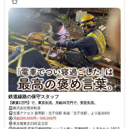
鉄道線路の保守スタッフ
【家賃1万円】で、東京生活。月給28万円で、安定生活。
株式会社熊谷軌道
交通アクセス 最寄駅：北千住駅 各線「北千住駅」より徒歩8分
月給280,000円～300,000円
東京都東京23区足立区
勤務時間 変形労働時間制 ＜シフト例＞ 実働時間： １月あたり 160.0