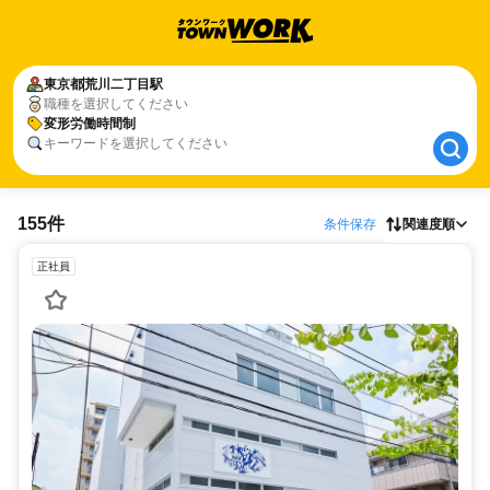
東京都
東京都
荒川二丁目駅
荒川二丁目駅
職種を選択してください
変形労働時間制
変形労働時間制
キーワードを選択してください
155件
条件保存
関連度順
正社員