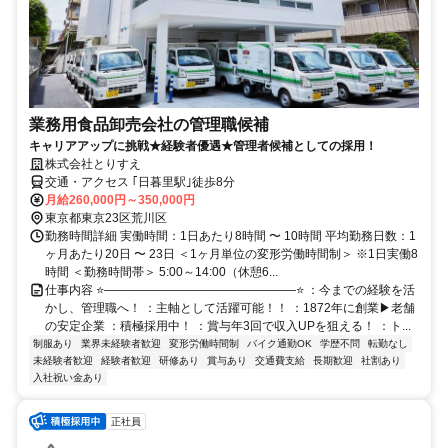
業務用食品卸売会社の管理職候補
キャリアアップに挑戦★経験者優遇★管理者候補としての採用！
株式会社とりすえ
交通・アクセス ｢日暮里駅｣徒歩8分
月給260,000円～350,000円
東京都東京23区荒川区
勤務時間詳細 実働時間：1日あたり8時間 〜 10時間 平均勤務日数：1
ヶ月あたり20日 〜 23日 ＜1ヶ月単位の変形労働時間制＞ ※1日実働8
時間 ＜勤務時間帯＞ 5:00～14:00（休憩6...
仕事内容 ⭐――――――――――――――――⭐ ：今までの経験を活
かし、管理職へ！ ：主軸として活躍可能！！ ：1872年に創業▶老舗
の安定企業 ：積極採用中！ ：賞与年3回で収入UPを狙える！ ：ト...
制服あり
業界未経験者歓迎
変形労働時間制
バイク通勤OK
学歴不問
転勤なし
未経験者歓迎
経験者歓迎
研修あり
賞与あり
交通費支給
長期歓迎
社割あり
入社祝い金あり
正社員