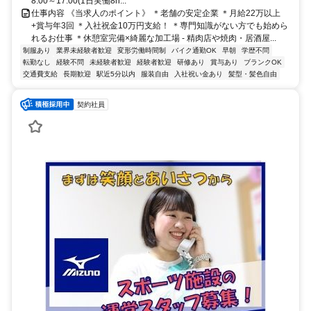
8:00～17:00(1日実働8h...
仕事内容 《当求人のポイント》 ＊老舗の安定企業 ＊月給22万以上
+賞与年3回 ＊入社祝金10万円支給！ ＊専門知識がない方でも始めら
れるお仕事 ＊休憩室完備×綺麗な加工場 - 精肉店や焼肉・居酒屋...
制服あり
業界未経験者歓迎
変形労働時間制
バイク通勤OK
早朝
学歴不問
転勤なし
経験不問
未経験者歓迎
経験者歓迎
研修あり
賞与あり
ブランクOK
交通費支給
長期歓迎
駅近5分以内
服装自由
入社祝い金あり
髪型・髪色自由
契約社員