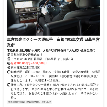
車窓観光タクシーの運転手 帝都自動車交通 日暮里営
業所
未経験者は配属後5ヶ月間、月給38万円を保障＊入社祝い金を全員に最
大25万円支給！全車にGOアプリ導入＊
帝都自動車交通株式会社
アクセス: JR 西日暮里駅、日暮里駅 より徒歩8分
月給380,000円～600,000円
東京都東京23区荒川区
勤務時間・曜日: 19:00～翌5:00（実働7.5時間・休憩2.5時間） ※現場
配属前は、7：30～16：30。 実働18.5時間/休憩3時間 勤務後は明け
休みとなります。 ※月間11～13回乗...
仕事内容: ＜観光タクシー業務＞ 都内で観光をされるお客様の送迎を
お任せします。 東京23区内を中心にお客様自身で自由にコースを設
定して頂き、 お客様のご希望の場所へお連れします。 ※予約がない
時...
変形労働時間制
即日勤務OK
昇給あり