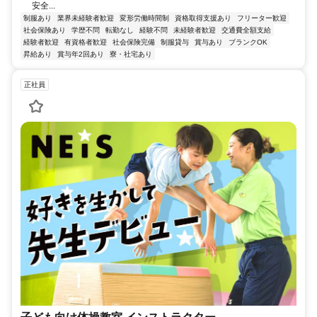
安全...
制服あり
業界未経験者歓迎
変形労働時間制
資格取得支援あり
フリーター歓迎
社会保険あり
学歴不問
転勤なし
経験不問
未経験者歓迎
交通費全額支給
経験者歓迎
有資格者歓迎
社会保険完備
制服貸与
賞与あり
ブランクOK
昇給あり
賞与年2回あり
寮・社宅あり
正社員