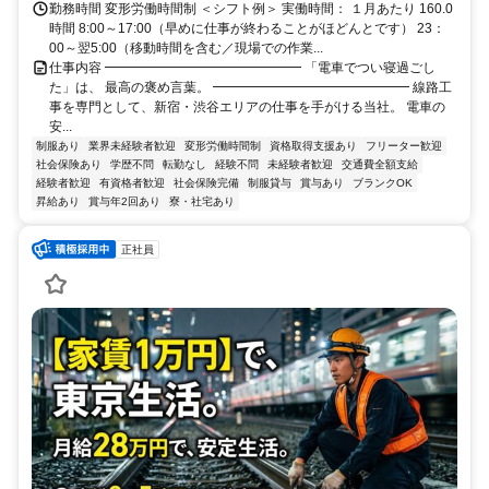
勤務時間 変形労働時間制 ＜シフト例＞ 実働時間： １月あたり 160.0
時間 8:00～17:00（早めに仕事が終わることがほどんとです） 23：
00～翌5:00（移動時間を含む／現場での作業...
仕事内容 ━━━━━━━━━━━━━━━ 「電車でつい寝過ごし
た」は、 最高の褒め言葉。 ━━━━━━━━━━━━━━━ 線路工
事を専門として、新宿・渋谷エリアの仕事を手がける当社。 電車の
安...
制服あり
業界未経験者歓迎
変形労働時間制
資格取得支援あり
フリーター歓迎
社会保険あり
学歴不問
転勤なし
経験不問
未経験者歓迎
交通費全額支給
経験者歓迎
有資格者歓迎
社会保険完備
制服貸与
賞与あり
ブランクOK
昇給あり
賞与年2回あり
寮・社宅あり
正社員