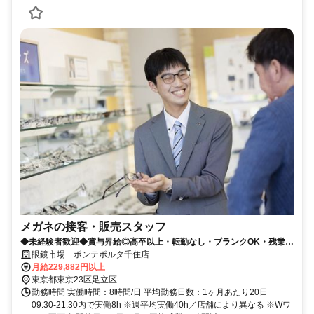
メガネの接客・販売スタッフ
◆未経験者歓迎◆賞与昇給◎高卒以上・転勤なし・ブランクOK・残業少
なめ・業界No1！
眼鏡市場 ポンテポルタ千住店
月給229,882円以上
東京都東京23区足立区
勤務時間 実働時間：8時間/日 平均勤務日数：1ヶ月あたり20日
09:30-21:30内で実働8h ※週平均実働40h／店舗により異なる ※Wワ