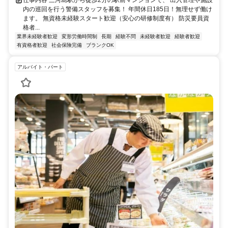
内の巡回を行う警備スタッフを募集！ 年間休日185日！無理せず働け
ます。 無資格未経験スタート歓迎（安心の研修制度有） 防災要員資
格者...
業界未経験者歓迎
変形労働時間制
長期
経験不問
未経験者歓迎
経験者歓迎
有資格者歓迎
社会保険完備
ブランクOK
アルバイト・パート