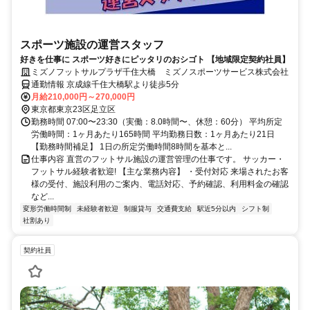
スポーツ施設の運営スタッフ
好きを仕事に スポーツ好きにピッタリのおシゴト 【地域限定契約社員】
ミズノフットサルプラザ千住大橋 ミズノスポーツサービス株式会社
通勤情報 京成線千住大橋駅より徒歩5分
月給210,000円～270,000円
東京都東京23区足立区
勤務時間 07:00〜23:30（実働：8.0時間〜、休憩：60分） 平均所定
労働時間：1ヶ月あたり165時間 平均勤務日数：1ヶ月あたり21日
【勤務時間補足】 1日の所定労働時間8時間を基本と...
仕事内容 直営のフットサル施設の運営管理の仕事です。 サッカー・
フットサル経験者歓迎! 【主な業務内容】 ・受付対応 来場されたお客
様の受付、施設利用のご案内、電話対応、予約確認、利用料金の確認
など...
変形労働時間制
未経験者歓迎
制服貸与
交通費支給
駅近5分以内
シフト制
社割あり
契約社員