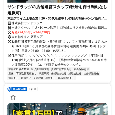
サンドラッグの店舗運営スタッフ(転居を伴う転勤なし
選択可)
東証プライム上場企業！20・30代活躍中！月3日の希望休OK／販売ノル
マなし／年収例32歳SV816万円／販促企画～商品管理など店舗運営がメ
株式会社サンドラッグ
インの仕事
交通アクセス 【 U・Iターン歓迎】 ◎狭域エリア社員の場合は 転居を
伴う転勤はありません。 ◎マイカー通勤OK
月給224,030円～344,430円
東京都東京23区足立区
勤務時間 変形労働時間制 ＜勤務時間について＞ 実働時間： １月あた
り 163.3時間 1ヶ月単位の変形労働時間制 週実働 平均40時間 【シフ
ト例】 早番／07:00～17:00（休憩1.5...
仕事内容 ＼ ＼ ＼ ＼＼ ＼ ＼ ＼ ＼ ／／／／ ／／／／／ 【年間休日
120日以上／月3日の希望休OK】 【男性の育休取得率85.6%の高水準
／復職率100%】 【エリア限定＆転居をともなう...
業界未経験者歓迎
変形労働時間制
資格取得支援あり
社会保険あり
産休・育休取得実績あり
学歴不問
未経験者歓迎
経験者歓迎
社会保険完備
賞与あり
育休あり
長期歓迎
昇給あり
賞与年2回あり
正社員