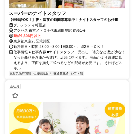
スーパーのナイトスタッフ
【未経験OK！】夜～深夜の時間帯募集中！ナイトスタッフのお仕事
グルメシティ町屋店
アクセス 東京メトロ千代田線町屋駅 徒歩1分
時給1,606円以上
東京都東京23区荒川区
勤務曜日・時間 23:00～8:00 1日8:00～、週2日～ＯＫ！
仕事情報 ● 仕事内容 ■ナイトスタッフ…品出し・補充など 数が少なく
なった商品を倉庫から運び、店頭に並べます。 商品がより綺麗に見
えるよう、正面を揃えて並べるなどの配慮が必要です。 それほどス
キル...
変形労働時間制
社員登用あり
交通費支給
シフト制
正社員