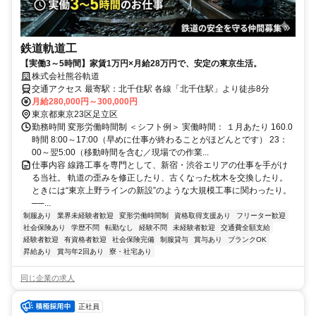
鉄道軌道工
【実働3～5時間】家賃1万円×月給28万円で、安定の東京生活。
株式会社熊谷軌道
交通アクセス 最寄駅：北千住駅 各線「北千住駅」より徒歩8分
月給280,000円～300,000円
東京都東京23区足立区
勤務時間 変形労働時間制 ＜シフト例＞ 実働時間： １月あたり 160.0
時間 8:00～17:00（早めに仕事が終わることがほどんとです） 23：
00～翌5:00（移動時間を含む／現場での作業...
仕事内容 線路工事を専門として、新宿・渋谷エリアの仕事を手がけ
る当社。 軌道の歪みを修正したり、古くなった枕木を交換したり。
ときには“東京上野ラインの新設”のような大規模工事に関わったり。
──...
制服あり
業界未経験者歓迎
変形労働時間制
資格取得支援あり
フリーター歓迎
社会保険あり
学歴不問
転勤なし
経験不問
未経験者歓迎
交通費全額支給
経験者歓迎
有資格者歓迎
社会保険完備
制服貸与
賞与あり
ブランクOK
昇給あり
賞与年2回あり
寮・社宅あり
同じ企業の求人
正社員