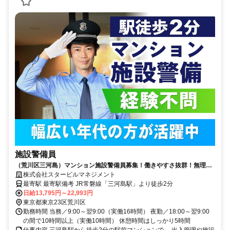
施設警備員
（荒川区三河島）マンション施設警備員募集！働きやすさ抜群！無理な
く長く続けられるお仕事です
株式会社スタービルマネジメント
最寄駅 最寄駅備考 JR常磐線「三河島駅」より徒歩2分
日給13,795円～22,993円
東京都東京23区荒川区
勤務時間 当務／9:00～翌9:00（実働16時間） 夜勤／18:00～翌9:00
の間で10時間以上（実働10時間） 休憩時間はしっかり5時間
仕事内容 三河島駅から徒歩2分の駅前マンションで、 出入管理や施設