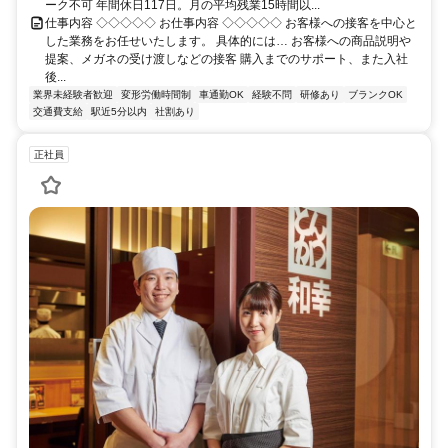
ーク不可 年間休日117日。月の平均残業15時間以...
仕事内容 ◇◇◇◇◇ お仕事内容 ◇◇◇◇◇ お客様への接客を中心と
した業務をお任せいたします。 具体的には… お客様への商品説明や
提案、メガネの受け渡しなどの接客 購入までのサポート、また入社
後...
業界未経験者歓迎
変形労働時間制
車通勤OK
経験不問
研修あり
ブランクOK
交通費支給
駅近5分以内
社割あり
正社員