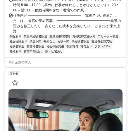
時間 8:00～17:00（早めに仕事が終わることがほどんとです） 23：
00～翌5:00（移動時間を含む／現場での作業...
仕事内容 ━━━━━━━━━━━━━━━ 「電車でつい寝過ごし
た」は、 最高の褒め言葉。 ━━━━━━━━━━━━━━━ 軌道の
歪みを修正したり、古くなった枕木を交換したり。 ときには“東京上
野...
制服あり
業界未経験者歓迎
変形労働時間制
資格取得支援あり
フリーター歓迎
社会保険あり
学歴不問
転勤なし
経験不問
未経験者歓迎
交通費全額支給
経験者歓迎
有資格者歓迎
社会保険完備
制服貸与
賞与あり
ブランクOK
昇給あり
賞与年2回あり
寮・社宅あり
同じ企業の求人
正社員