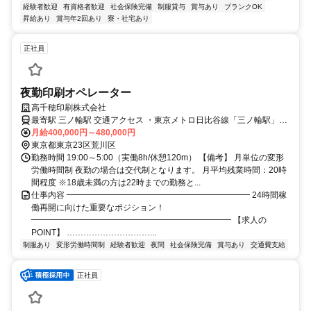
経験者歓迎
有資格者歓迎
社会保険完備
制服貸与
賞与あり
ブランクOK
昇給あり
賞与年2回あり
寮・社宅あり
正社員
夜勤印刷オペレーター
高千穂印刷株式会社
最寄駅 三ノ輪駅 交通アクセス ・東京メトロ日比谷線「三ノ輪駅」よ
り徒歩10分 ・JR常磐線「三河島駅」より徒歩13分 ・JR山手線「日
月給400,000円～480,000円
暮里駅」より徒歩17分
東京都東京23区荒川区
勤務時間 19:00～5:00（実働8h/休憩120m） 【備考】 月単位の変形
労働時間制 夜勤の場合は交代制となります。 月平均残業時間：20時
間程度 ※18歳未満の方は22時までの勤務と...
仕事内容 ━━━━━━━━━━━━━━━━━━━━━━ 24時間稼
働再開に向けた重要なポジション！
━━━━━━━━━━━━━━━━━━━━━━━━ 【求人の
POINT】 …………………………...
制服あり
変形労働時間制
経験者歓迎
夜間
社会保険完備
賞与あり
交通費支給
正社員