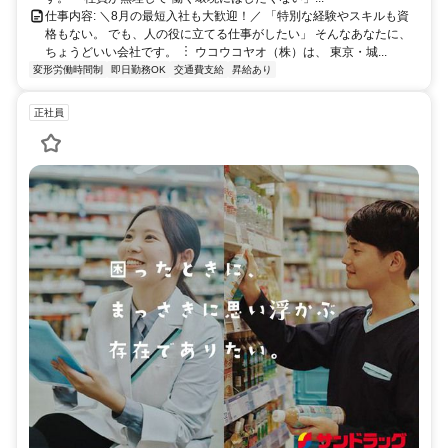
仕事内容: ＼8月の最短入社も大歓迎！／ 「特別な経験やスキルも資
格もない。 でも、人の役に立てる仕事がしたい」 そんなあなたに、
ちょうどいい会社です。 ︙ ウコウコヤオ（株）は、 東京・城...
変形労働時間制
即日勤務OK
交通費支給
昇給あり
正社員