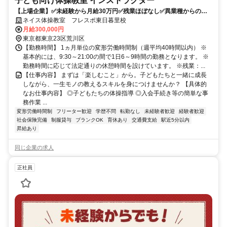
子ども向け体操教室 インストラクター
【上場企業】✅未経験から月給30万円✅残業ほぼなし✅異業種からの転
職多数✅子供の未来をつくる仕事
ネイス体操教室 フレスポ東日暮里校
月給300,000円
東京都東京23区荒川区
【勤務時間】 1ヵ月単位の変形労働時間制（週平均40時間以内） ※
基本的には、9:30～21:00の間で1日6～9時間の勤務となります。 ※
勤務時間に応じて法定通りの休憩時間を設けています。 ※残業：...
【仕事内容】 まずは「楽しむこと」から。子どもたちと一緒に成長
しながら、一生モノの教えるスキルを身につけませんか？ 【具体的
なお仕事内容】 ◎子どもたちの体操指導 ◎入会手続き等の簡単な事
務作業 ...
変形労働時間制
フリーター歓迎
学歴不問
転勤なし
未経験者歓迎
経験者歓迎
社会保険完備
制服貸与
ブランクOK
育休あり
交通費支給
駅近5分以内
昇給あり
同じ企業の求人
正社員