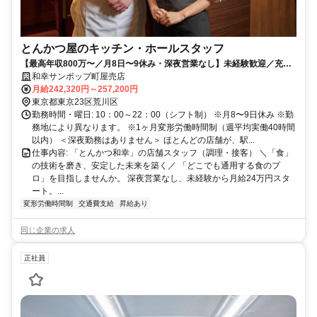
とんかつ屋のキッチン・ホールスタッフ
【最高年収800万〜／月8日〜9休み・深夜営業なし】未経験歓迎／充実
研修／定着率9割超／60年以上の黒字！安定系企業！
和幸サンポップ町屋売店
月給242,320円～257,200円
東京都東京23区荒川区
勤務時間・曜日: 10：00～22：00（シフト制） ※月8〜9日休み ※勤
務地により異なります。 ※1ヶ月変形労働時間制（週平均実働40時間
以内） ＜深夜勤務はありません＞ ほとんどの店舗が、駅...
仕事内容: 「とんかつ和幸」の店舗スタッフ（調理・接客） ＼「食」
の技術を磨き、安定した未来を築く／ 「どこでも通用する食のプ
ロ」を目指しませんか。 深夜営業なし、未経験から月給24万円スタ
ート。...
変形労働時間制
交通費支給
昇給あり
同じ企業の求人
正社員