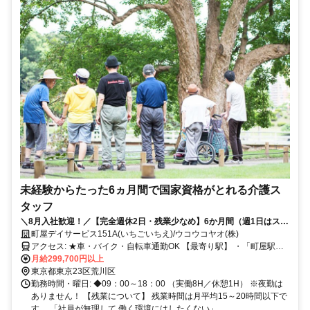
未経験からたった6ヵ月間で国家資格がとれる介護ス
タッフ
＼8月入社歓迎！／【完全週休2日・残業少なめ】6か月間（週1日はスク
ール受講）で、お給料をもらいながら会社負担で「介護職員初任者研
町屋デイサービス151A(いちごいちえ)/ウコウコヤオ(株)
修」を取得できちゃいます！
アクセス: ★車・バイク・自転車通勤OK 【最寄り駅】 ・「町屋駅前
駅」より徒歩12分 ・「荒川七丁目駅」より徒歩12分 ・「町屋駅」よ
月給299,700円以上
り自転車5分 ・「千住大橋駅」より自転車10分 ・「北千住駅」より
東京都東京23区荒川区
自転車12分 【本社（2次面接場所）】 ・「入谷駅」より徒歩3分 ・
勤務時間・曜日: ◆09：00～18：00 （実働8H／休憩1H） ※夜勤は
「鶯谷駅」より徒歩9分 ・「上野駅」より徒歩11分
ありません！ 【残業について】 残業時間は月平均15～20時間以下で
す。 「社員が無理して 働く環境にはしたくない」...