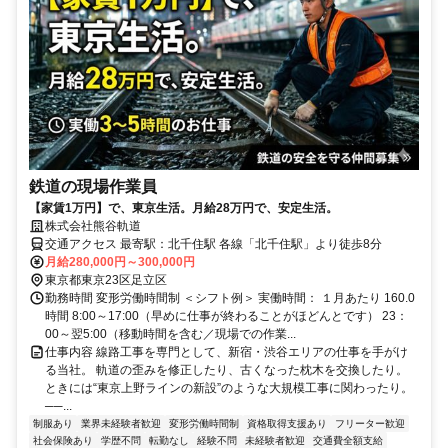
鉄道の現場作業員
【家賃1万円】で、東京生活。月給28万円で、安定生活。
株式会社熊谷軌道
交通アクセス 最寄駅：北千住駅 各線「北千住駅」より徒歩8分
月給280,000円～300,000円
東京都東京23区足立区
勤務時間 変形労働時間制 ＜シフト例＞ 実働時間： １月あたり 160.0
時間 8:00～17:00（早めに仕事が終わることがほどんとです） 23：
00～翌5:00（移動時間を含む／現場での作業...
仕事内容 線路工事を専門として、新宿・渋谷エリアの仕事を手がけ
る当社。 軌道の歪みを修正したり、古くなった枕木を交換したり。
ときには“東京上野ラインの新設”のような大規模工事に関わったり。
──...
制服あり
業界未経験者歓迎
変形労働時間制
資格取得支援あり
フリーター歓迎
社会保険あり
学歴不問
転勤なし
経験不問
未経験者歓迎
交通費全額支給