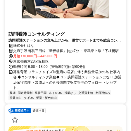
訪問看護コンサルティング
訪問看護ステーションの立ち上げから、運営サポートまでを総合コンサ
ルするお仕事です！
株式会社はな
交通手段 都営三田線「新板橋駅」徒歩7分 ・東武東上線「下板橋駅」
徒歩7分 ・JR埼京線「板橋駅」徒歩10分 【最寄り駅】 ・都営三田線
月給330,000円～445,000円
「新板橋駅」
東京都東京23区板橋区
勤務時間 9:00～18:00（実働8時間[休憩60分]）
募集背景 フランチャイズ加盟店の増店に伴う業務量増加の為 仕事内
容 ◆コンサルティング業務◆ １）訪問看護ステーションはなFC加盟
店保守管理 ・加盟店への直接訪問で収支管理のフォロー ・レセプ
ト...
長期
固定時間制
経験不問
ネイルOK
残業なし
交通費支給
土日祝休み
服装自由
ひげOK
髪型・髪色自由
派遣社員