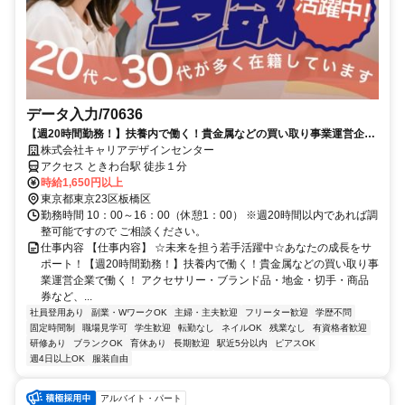
データ入力/70636
【週20時間勤務！】扶養内で働く！貴金属などの買い取り事業運営企業
で働く！
株式会社キャリアデザインセンター
アクセス ときわ台駅 徒歩１分
時給1,650円以上
東京都東京23区板橋区
勤務時間 10：00～16：00（休憩1：00） ※週20時間以内であれば調
整可能ですので ご相談ください。
仕事内容 【仕事内容】 ☆未来を担う若手活躍中☆あなたの成長をサ
ポート！【週20時間勤務！】扶養内で働く！貴金属などの買い取り事
業運営企業で働く！ アクセサリー・ブランド品・地金・切手・商品
券など、...
社員登用あり
副業・WワークOK
主婦・主夫歓迎
フリーター歓迎
学歴不問
固定時間制
職場見学可
学生歓迎
転勤なし
ネイルOK
残業なし
有資格者歓迎
研修あり
ブランクOK
育休あり
長期歓迎
駅近5分以内
ピアスOK
週4日以上OK
服装自由
アルバイト・パート