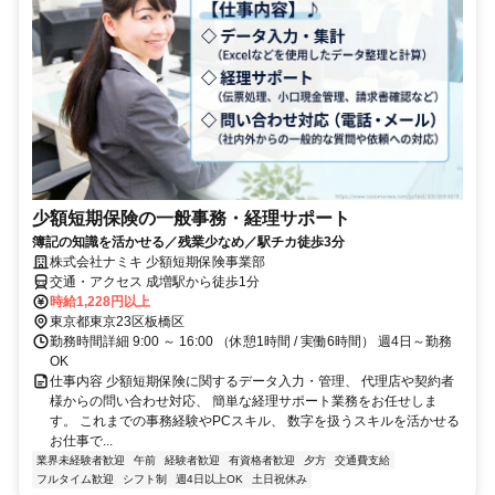
少額短期保険の一般事務・経理サポート
簿記の知識を活かせる／残業少なめ／駅チカ徒歩3分
株式会社ナミキ 少額短期保険事業部
交通・アクセス 成増駅から徒歩1分
時給1,228円以上
東京都東京23区板橋区
勤務時間詳細 9:00 ～ 16:00 （休憩1時間 / 実働6時間） 週4日～勤務
OK
仕事内容 少額短期保険に関するデータ入力・管理、 代理店や契約者
様からの問い合わせ対応、 簡単な経理サポート業務をお任せしま
す。 これまでの事務経験やPCスキル、 数字を扱うスキルを活かせる
お仕事で...
業界未経験者歓迎
午前
経験者歓迎
有資格者歓迎
夕方
交通費支給
フルタイム歓迎
シフト制
週4日以上OK
土日祝休み