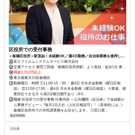
区役所での受付事務
＜板橋区役所＞駅直結！未経験OK／週4日勤務／自治体業務を後押しす
るお仕事♪
富士フイルムシステムサービス株式会社
交通アクセス 都営三田線「板橋区役所前駅」より直結・徒歩1分 東武
東上線「大山駅」より徒歩10分 埼京線「板橋駅」より徒歩15分
時給1,353円以上
東京都東京23区板橋区
勤務曜日・時間 ①11:00-15：00 ・週4日 月水木金勤務（曜日応相
談） ②13:00-17:00 ・週4日 月水木金勤務（曜日応相談） ※業後、残
業対応できる方 ※第2日曜日開庁あり（9:0...
職種 区役所での受付事務 仕事内容 ～公共機関（自治体）で未経験か
ら事務デビュー～ *毎月1日入社（入社日相談可）* 《具体的には...》
板橋区役所内での市民課業務をお任せします。 ◎窓口業...
固定時間制
正社員