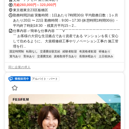
月給260,000円～320,000円
東京都東京23区板橋区
勤務時間詳細 実働時間：1日あたり7時間30分 平均勤務日数：1ヶ月
あたり20日 〜 22日 勤務時間：9:00～17:30 (休憩時間1時間00分) ・
平均終了時刻18:30 ・残業月平均15～2...
仕事内容 ✅簡単な仕事内容 ￣￣V￣￣￣￣￣￣￣￣￣￣￣￣￣￣￣￣
￣ お客様の大切な生活拠点であり資産である マンションを長く安心
して住めるように、 大規模修繕工事やリノベーション工事の 施工管
理を行...
固定時間制
転勤なし
交通費全額支給
経験者歓迎
有資格者歓迎
研修あり
賞与あり
育休あり
交通費支給
資格取得手当あり
長期休暇あり
土日祝休み
同じ企業の求人
アルバイト・パート