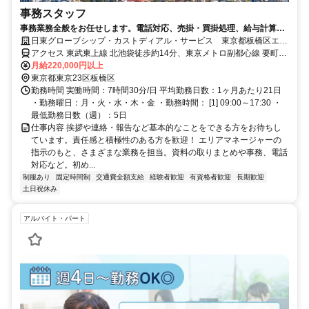
事務スタッフ
事務業務全般をお任せします。電話対応、売掛・買掛処理、給与計算、
入退社書類作成、PC入力、等。
日東グローブシップ・カストディアル・サービス 東京都板橋区エリ
ア(6071100000)
アクセス 東武東上線 北池袋徒歩約14分、東京メトロ副都心線 要町3
番口徒歩約16分、東京メトロ副都心線 池袋C1口徒歩約18分
月給220,000円以上
東京都東京23区板橋区
勤務時間 実働時間：7時間30分/日 平均勤務日数：1ヶ月あたり21日
・勤務曜日：月・火・水・木・金 ・勤務時間： [1] 09:00～17:30 ・
最低勤務日数（週）：5日
仕事内容 挨拶や連絡・報告など基本的なことをできる方をお待ちし
ています。責任感と積極性のある方を歓迎！ エリアマネージャーの
指示のもと、さまざまな業務を担当。資料の取りまとめや事務、電話
対応など。初め...
制服あり
固定時間制
交通費全額支給
経験者歓迎
有資格者歓迎
長期歓迎
土日祝休み
アルバイト・パート