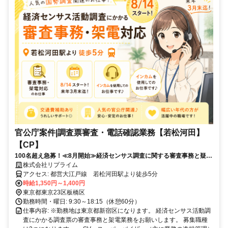
官公庁案件|調査票審査・電話確認業務【若松河田】
【CP】
100名超え急募！≪8月開始≫経済センサス調査に関する審査事務と疑義
解消架電
株式会社リプライム
アクセス: 都営大江戸線 若松河田駅より徒歩5分
時給1,350円～1,400円
東京都東京23区板橋区
勤務時間・曜日: 9:30～18:15（休憩60分）
仕事内容: ※勤務地は東京都新宿区になります。 経済センサス活動調
査にかかる調査票の審査事務と架電業務をお願いします。 募集職種