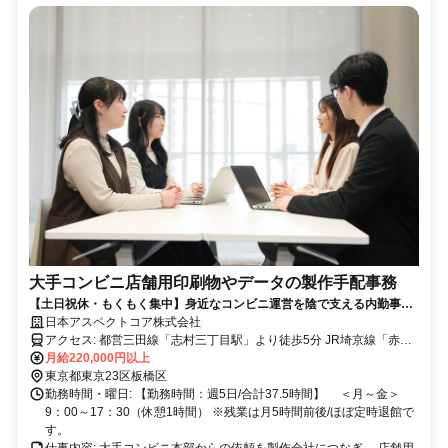
大手コンビニ店舗用印刷物やデータの製作手配事務
【土日祝休・もくもく集中】身近なコンビニ運営を陰で支える内勤事
務！成果が見える楽しさ◎駅チカ3分
日本アスペクトコア株式会社
アクセス: 都営三田線「志村三丁目駅」より徒歩5分 JR埼京線「赤羽
駅」より路線バス乗車、「志村三丁目駅」バス停より徒歩3分 ※自転
月給220,000円以上
車通勤可 ※車両（自動車・バイク）通勤は不可
東京都東京23区板橋区
勤務時間・曜日: 【勤務時間：週5日/合計37.5時間】 ＜月～金＞
9：00～17：30（休憩1時間） ※残業は月5時間前後/ほぼ定時退館で
す。
仕事内容: 大手コンビニ本部からの依頼を製作会社につなぎ、 店舗用