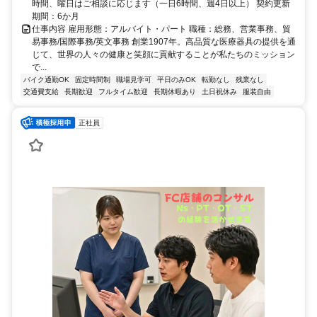
時間、曜日はご相談に応じます（一日6時間、週4日以上） 契約更新
期間：6か月
仕事内容 雇用形態：アルバイト・パート 職種：総務、営業事務、貿
易事務/国際事務/英文事務 創業1907年。高品質な医療器具の提供を通
じて、世界の人々の健康と笑顔に貢献することが私たちのミッション
で...
バイク通勤OK
固定時間制
職場見学可
平日のみOK
転勤なし
残業なし
交通費支給
長期歓迎
フルタイム歓迎
長期休暇あり
土日祝休み
服装自由
正社員