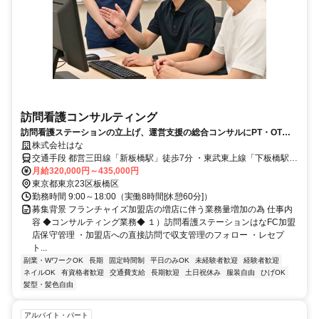
訪問看護コンサルティング
訪問看護ステーションの立上げ、運営支援の総合コンサルにPT・OT・
STの経験を活かしてください！
株式会社はな
交通手段 都営三田線「新板橋駅」徒歩7分 ・東武東上線「下板橋駅」
徒歩7分 ・JR埼京線「板橋駅」徒歩10分 【最寄り駅】 ・都営三田線
月給320,000円～435,000円
「新板橋駅」
東京都東京23区板橋区
勤務時間 9:00～18:00（実働8時間[休憩60分]）
募集背景 フランチャイズ加盟店の増店に伴う業務量増加の為 仕事内
容 ◆コンサルティング業務◆ １）訪問看護ステーションはなFC加盟
店保守管理 ・加盟店への直接訪問で収支管理のフォロー ・レセプ
ト...
副業・WワークOK
長期
固定時間制
平日のみOK
未経験者歓迎
経験者歓迎
ネイルOK
有資格者歓迎
交通費支給
長期歓迎
土日祝休み
服装自由
ひげOK
髪型・髪色自由
アルバイト・パート