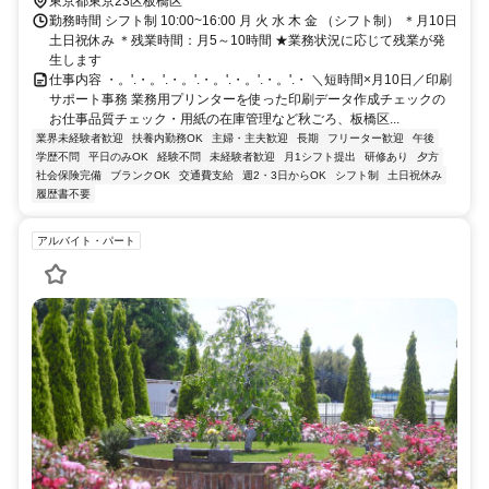
東京都東京23区板橋区
勤務時間 シフト制 10:00~16:00 月 火 水 木 金 （シフト制） ＊月10日
土日祝休み ＊残業時間：月5～10時間 ★業務状況に応じて残業が発
生します
仕事内容 ・。'.・。'.・。'.・。'.・。'.・。'.・ ＼短時間×月10日／印刷
サポート事務 業務用プリンターを使った印刷データ作成チェックの
お仕事品質チェック・用紙の在庫管理など秋ごろ、板橋区...
業界未経験者歓迎
扶養内勤務OK
主婦・主夫歓迎
長期
フリーター歓迎
午後
学歴不問
平日のみOK
経験不問
未経験者歓迎
月1シフト提出
研修あり
夕方
社会保険完備
ブランクOK
交通費支給
週2・3日からOK
シフト制
土日祝休み
履歴書不要
アルバイト・パート