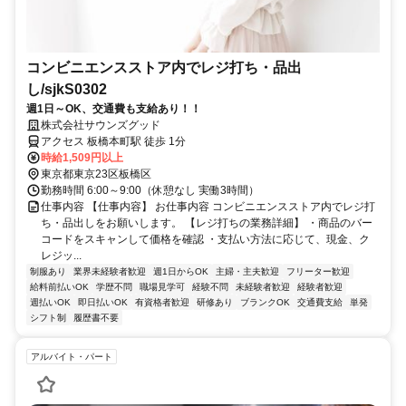
コンビニエンスストア内でレジ打ち・品出
し/sjkS0302
週1日～OK、交通費も支給あり！！
株式会社サウンズグッド
アクセス 板橋本町駅 徒歩 1分
時給1,509円以上
東京都東京23区板橋区
勤務時間 6:00～9:00（休憩なし 実働3時間）
仕事内容 【仕事内容】 お仕事内容 コンビニエンスストア内でレジ打
ち・品出しをお願いします。 【レジ打ちの業務詳細】 ・商品のバー
コードをスキャンして価格を確認 ・支払い方法に応じて、現金、ク
レジッ...
制服あり
業界未経験者歓迎
週1日からOK
主婦・主夫歓迎
フリーター歓迎
給料前払いOK
学歴不問
職場見学可
経験不問
未経験者歓迎
経験者歓迎
週払いOK
即日払いOK
有資格者歓迎
研修あり
ブランクOK
交通費支給
単発
シフト制
履歴書不要
アルバイト・パート