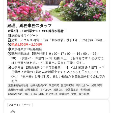
経理、総務事務スタッフ
＃週2日～！#残業ナシ！＃PC操作が得意！
株式会社ワイゲート
交通・アクセス 都営三田線「新板橋駅」徒歩1分 ＪＲ埼京線「板橋
駅」徒歩5分
時給1,500円～2,000円
東京都東京23区板橋区
勤務時間詳細 【勤務時間】 9：00～17：00（～16：00，～16：
30） （実働7h） ※週2日～3日勤務 ※土日はお休みです！ ◎夕方に
はお仕事が終わるので ご家庭との両立も可能！ ◎お...
仕事内容 【業績好調につき増員募集！！】 ✔土日祝休み！週2日～3
日勤務 ✔近隣の主婦さんが活躍中です！ ✔小さなお子さんいても
OK！ 『樹木葬』と呼ばれる、新しい種類の お墓販売を行う会社での
お仕...
業界未経験者歓迎
扶養内勤務OK
学歴不問
固定時間制
平日のみOK
経験不問
未経験者歓迎
経験者歓迎
ネイルOK
残業なし
交通費支給
長期歓迎
駅近5分以内
週2・3日からOK
ピアスOK
服装自由
髪型・髪色自由
アルバイト・パート