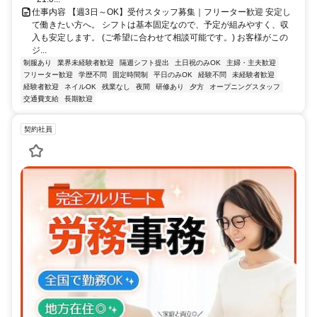
仕事内容 【週3日～OK】受付スタッフ募集｜フリーター歓迎 安定し
て働きたい方へ。 シフトは基本固定なので、予定が組みやすく、収
入も安定します。 (ご希望に合わせて相談可能です。) お客様がこの
ジ...
制服あり
業界未経験者歓迎
隔週シフト提出
土日祝のみOK
主婦・主夫歓迎
フリーター歓迎
学歴不問
固定時間制
平日のみOK
経験不問
未経験者歓迎
経験者歓迎
ネイルOK
残業なし
夜間
研修あり
夕方
オープニングスタッフ
交通費支給
長期歓迎
契約社員