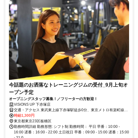
今話題のお洒落なトレーニングジムの受付_9月上旬オ
ープン予定
オープニングスタッフ募集！／フリーターの方歓迎！
ViSiONS UP 下赤塚店
交通・アクセス 東武東上線下赤塚駅徒歩0分、東京メトロ有楽町線・
副都心線地下鉄赤塚駅徒歩2分
時給1,300円
東京都東京23区板橋区
勤務時間詳細 勤務形態: シフト制 勤務時間： 平日 早番：10:00 -
16:00 遅番：16:00 - 22:00 土日祝日 早番：09:00 - 15:00 遅番：15:00
- 21:0...