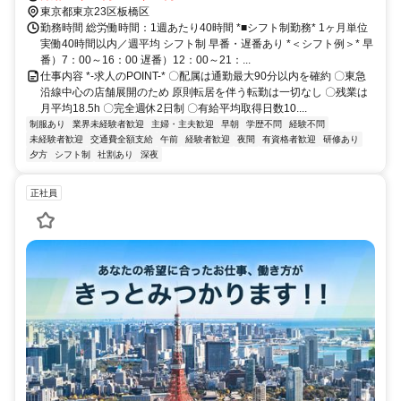
東京都東京23区板橋区
勤務時間 総労働時間：1週あたり40時間 *■シフト制勤務* 1ヶ月単位
実働40時間以内／週平均 シフト制 早番・遅番あり *＜シフト例＞* 早
番）7：00～16：00 遅番）12：00～21：...
仕事内容 *-求人のPOINT-* 〇配属は通勤最大90分以内を確約 〇東急
沿線中心の店舗展開のため 原則転居を伴う転勤は一切なし 〇残業は
月平均18.5h 〇完全週休2日制 〇有給平均取得日数10....
制服あり
業界未経験者歓迎
主婦・主夫歓迎
早朝
学歴不問
経験不問
未経験者歓迎
交通費全額支給
午前
経験者歓迎
夜間
有資格者歓迎
研修あり
夕方
シフト制
社割あり
深夜
正社員