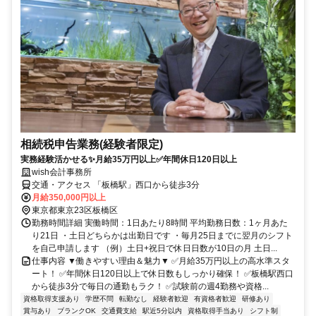
相続税申告業務(経験者限定)
実務経験活かせる✨月給35万円以上✅年間休日120日以上
wish会計事務所
交通・アクセス 「板橋駅」西口から徒歩3分
月給350,000円以上
東京都東京23区板橋区
勤務時間詳細 実働時間：1日あたり8時間 平均勤務日数：1ヶ月あた
り21日 ・土日どちらかは出勤日です ・毎月25日までに翌月のシフト
を自己申請します （例）土日+祝日で休日日数が10日の月 土日...
仕事内容 ▼働きやすい理由＆魅力▼ ✅月給35万円以上の高水準スタ
ート！ ✅年間休日120日以上で休日数もしっかり確保！ ✅板橋駅西口
から徒歩3分で毎日の通勤もラク！ ✅試験前の週4勤務や資格...
資格取得支援あり
学歴不問
転勤なし
経験者歓迎
有資格者歓迎
研修あり
賞与あり
ブランクOK
交通費支給
駅近5分以内
資格取得手当あり
シフト制