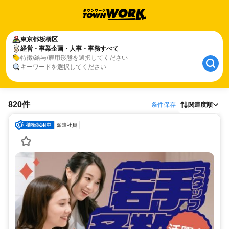
東京都
板橋区
経営・事業企画・人事・事務すべて
特徴/給与/雇用形態を選択してください
キーワードを選択してください
820件
条件保存
関連度順
派遣社員