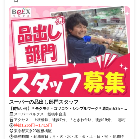
スーパーの品出し部門スタッフ
【前払い可】＊モクモク・コツコツ・シンプルワーク＊週2日＆3h～シ
フト相談OK！扶養内でも働けます♪
スーパーベルクス 板橋中台店
アクセス 「上板橋駅」徒歩7分、「ときわ台駅」徒歩19分、「志村三
丁目駅」徒歩22分★自転車通勤OK
時給1,265円～1,415円
東京都東京23区板橋区
勤務時間 ・勤務曜日：月・火・水・木・金・土・日・祝 ・勤務時