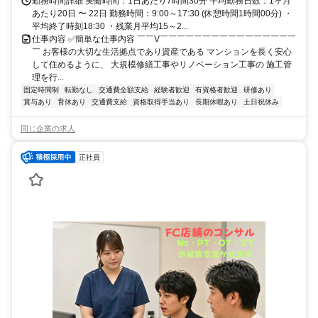
勤務時間詳細 実働時間：1日あたり7時間30分 平均勤務日数：1ヶ月
あたり20日 〜 22日 勤務時間：9:00～17:30 (休憩時間1時間00分) ・
平均終了時刻18:30 ・残業月平均15～2...
仕事内容 ✅簡単な仕事内容 ￣￣V￣￣￣￣￣￣￣￣￣￣￣￣￣￣￣￣
￣ お客様の大切な生活拠点であり資産である マンションを長く安心
して住めるように、 大規模修繕工事やリノベーション工事の 施工管
理を行...
固定時間制
転勤なし
交通費全額支給
経験者歓迎
有資格者歓迎
研修あり
賞与あり
育休あり
交通費支給
資格取得手当あり
長期休暇あり
土日祝休み
同じ企業の求人
正社員