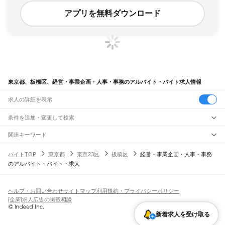
アプリを無料ダウンロード
東京都、板橋区、経営・事業企画・人事・事務のアルバイト・バイト求人情報
求人の詳細を表示
条件を追加・変更して検索
市区町村を追加・変更
関連キーワード
東京都 東京23区 板橋区 経営・事業企画・人事・事務 関東エリア
東京都
駅を追加・変更
バイトTOP
東京都
東京23区
板橋区
経営・事業企画・人事・事務
東京都 東京23区 経営・事業企画・人事・事務 物流事務
東京都
すべて
のアルバイト・バイト・求人
東京都 東京23区 経営・事業企画・人事・事務 23区内
東京23区
すべて
職種を追加・変更
JR東海道本線(東京～熱海)
東京都 東京23区 経営・事業企画・人事・事務 不動産事務関係
千代田区
中央区
港区
新宿区
文京区
台東区
墨田区
江東区
品川区
目黒区
大田区
東京駅
新橋駅
品川駅
東京都 東京23区 新宿区 経営・事業企画・人事・事務 資料整理
飲食・フードサービス
世田谷区
渋谷区
中野区
杉並区
豊島区
北区
荒川区
板橋区
練馬区
足立区
葛飾区
特徴を追加・変更
飲食・フードサービス
江戸川区
すべて
ヘルプ・お問い合わせ
サイトマップ
利用規約・プライバシーポリシー
JR山手線
ホールスタッフ
キッチンスタッフ
皿洗い・洗い場
精肉・鮮魚加工
給食調理
人気
[企業]求人広告の掲載相談
大崎駅
五反田駅
目黒駅
恵比寿駅
渋谷駅
原宿駅
代々木駅
新宿駅
新大久保駅
八王子市
立川市
武蔵野市
三鷹市
青梅市
府中市
昭島市
調布市
町田市
小金井市
雇用形態を追加・変更
パン屋（ベーカリー）
フードカウンター販売員
バー（BAR）・バーテンダー
日払いOK
高校生歓迎
学生歓迎
深夜の仕事
髪型・髪色自由
ひげOK
ネイルOK
高田馬場駅
目白駅
池袋駅
大塚駅
巣鴨駅
駒込駅
田端駅
西日暮里駅
日暮里駅
鶯谷駅
小平市
日野市
東村山市
国分寺市
国立市
福生市
狛江市
東大和市
清瀬市
新着求人を受け取る
飲食店補助（開店・閉店準備）
飲食店（店長・マネージャー）
ピアスOK
アルバイト・パート
履歴書不要
オープニングスタッフ
留学生・外国人活躍中
上野駅
御徒町駅
秋葉原駅
神田駅
東京駅
有楽町駅
新橋駅
浜松町駅
田町駅
東久留米市
武蔵村山市
多摩市
稲城市
羽村市
あきる野市
西東京市
大島町
利島村
都道府県を変更
営業・販売
勤務期間
正社員
高輪ゲートウェイ駅
品川駅