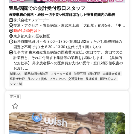
豊島病院での会計受付窓口スタッフ
医療事務の資格・経験一切不要✨残業ほぼなし✨扶養範囲内の勤務
株式会社エヌデーデー
交通・アクセス ＜豊島病院＞東武東上線 「大山駅」徒歩5分、「中板
橋駅」徒歩7分、 都営三田線「板橋区役所前駅」徒歩10分
時給1,240円以上
東京都東京23区板橋区
勤務時間詳細 月～金 8:00～17:30 (勤務は週2日：ただし勤務曜日の
固定は不可です) 土 8:30～13:30 (交代で月１回くらい)
仕事内容 東京都立豊島病院の医療費お支払い窓口です。 窓口での会
計業務と、それに付随する集計等の業務をお願いします。 【具体的
なお仕事】 外来患者様への医療費お支払い受付・窓口対応 領収書の
お渡し ...
制服あり
業界未経験者歓迎
フリーター歓迎
学歴不問
経験不問
未経験者歓迎
経験者歓迎
月1シフト提出
ブランクOK
交通費支給
長期歓迎
駅近5分以内
シフト制
正社員