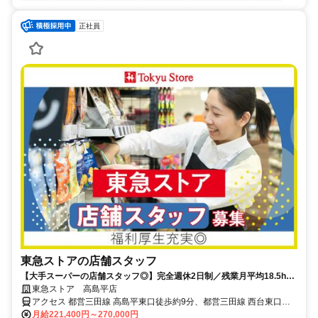
正社員
東急ストアの店舗スタッフ
【大手スーパーの店舗スタッフ◎】完全週休2日制／残業月平均18.5h／
家族も利用できる20％offの買い物割引券毎月配布中★
東急ストア 高島平店
アクセス 都営三田線 高島平東口徒歩約9分、都営三田線 西台東口徒
歩約13分、都営三田線 新高島平北口徒歩約18分
月給221,400円～270,000円