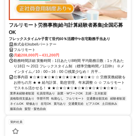
フルリモート労務事務|給与計算経験者募集|全国応募
OK
フレックスタイム✨子育て世代60％活躍中✨在宅勤務手当あり
株式会社kubellパートナー
フルリモート
月給208,000円～431,200円
勤務時間詳細 実働時間：1日あたり8時間 平均勤務日数：1ヶ月あた
り18日 〜 20日 フレックスタイム制 （標準労働時間／1日8h） ※メ
インタイム／10：00～16：00 ◎残業少なめ！ 月平...
仕事内容 ★☆★☆★☆★☆★☆★☆★☆★☆★☆ ☆ 労務実務経験を
お持ちの方 ★ ★ 給与計算、勤怠管理、年末調整 ☆ ☆ フルリモート
でスキル活かせる！ ★ ★☆★☆★☆★☆★☆★☆★☆★☆★☆ ...
業界未経験者歓迎
社員登用あり
副業・WワークOK
主婦・主夫歓迎
資格取得支援あり
学歴不問
転勤なし
フルリモート
交通費全額支給
経験者歓迎
ネイルOK
研修あり
在宅OK
賞与あり
交通費支給
ピアスOK
土日祝休み
服装自由
髪型・髪色自由
契約社員