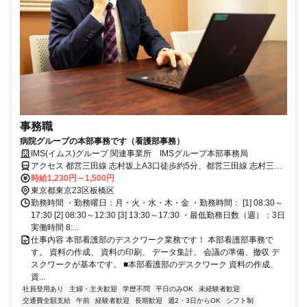
事務職
病院グループの本部事務です（看護部事務）
IMS(イムス)グループ 関連事業所 IMSグループ本部事務局
アクセス 都営三田線 志村坂上A3口徒歩約5分、都営三田線 志村三丁
目出入口徒歩約16分、都営三田線 本蓮沼A2口徒歩約16分
時給1,230円～1,500円
東京都東京23区板橋区
勤務時間 ・勤務曜日：月・火・水・木・金 ・勤務時間： [1] 08:30～
17:30 [2] 08:30～12:30 [3] 13:30～17:30 ・最低勤務日数（週）：3日
実働時間 8:...
仕事内容 本部看護部のデスクワーク業務です！ 本部看護部事務で
す。 資料の作成、 資料の印刷、 データ集計、 会議の準備、撤収 デ
スクワークが基本です。 ■本部看護部のデスクワーク 資料の作成、
資...
社員登用あり
主婦・主夫歓迎
学歴不問
平日のみOK
未経験者歓迎
交通費全額支給
午前
経験者歓迎
長期歓迎
週2・3日からOK
シフト制