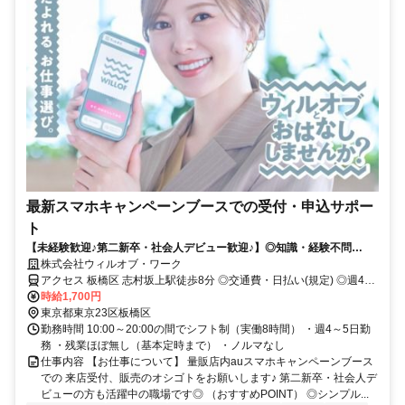
最新スマホキャンペーンブースでの受付・申込サポー
ト
【未経験歓迎♪第二新卒・社会人デビュー歓迎♪】◎知識・経験不問
◎NOサービス残業 ◎自社正社員も目指せる
株式会社ウィルオブ・ワーク
アクセス 板橋区 志村坂上駅徒歩8分 ◎交通費・日払い(規定) ◎週4～
5日
時給1,700円
東京都東京23区板橋区
勤務時間 10:00～20:00の間でシフト制（実働8時間） ・週4～5日勤
務 ・残業ほぼ無し（基本定時まで） ・ノルマなし
仕事内容 【お仕事について】 量販店内auスマホキャンペーンブース
での 来店受付、販売のオシゴトをお願いします♪ 第二新卒・社会人デ
ビューの方も活躍中の職場です◎ （おすすめPOINT） ◎シンプル...