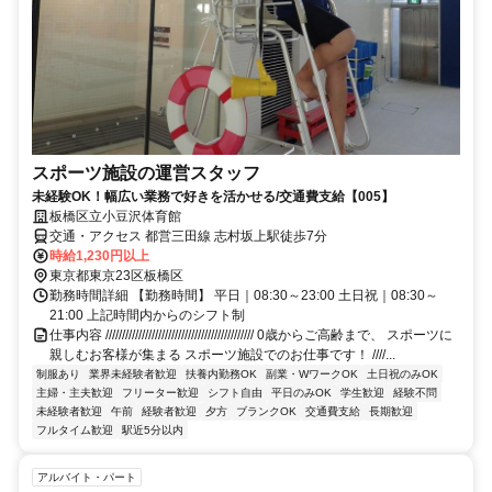
スポーツ施設の運営スタッフ
未経験OK！幅広い業務で好きを活かせる/交通費支給【005】
板橋区立小豆沢体育館
交通・アクセス 都営三田線 志村坂上駅徒歩7分
時給1,230円以上
東京都東京23区板橋区
勤務時間詳細 【勤務時間】 平日｜08:30～23:00 土日祝｜08:30～
21:00 上記時間内からのシフト制
仕事内容 ///////////////////////////////////////////// 0歳からご高齢まで、 スポーツに
親しむお客様が集まる スポーツ施設でのお仕事です！ ////...
制服あり
業界未経験者歓迎
扶養内勤務OK
副業・WワークOK
土日祝のみOK
主婦・主夫歓迎
フリーター歓迎
シフト自由
平日のみOK
学生歓迎
経験不問
未経験者歓迎
午前
経験者歓迎
夕方
ブランクOK
交通費支給
長期歓迎
フルタイム歓迎
駅近5分以内
アルバイト・パート