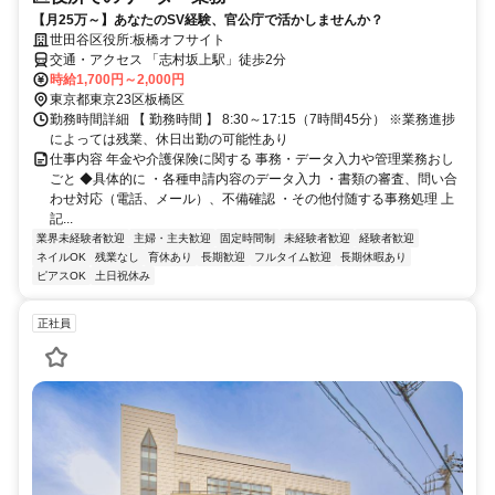
【月25万～】あなたのSV経験、官公庁で活かしませんか？
世田谷区役所:板橋オフサイト
交通・アクセス 「志村坂上駅」徒歩2分
時給1,700円～2,000円
東京都東京23区板橋区
勤務時間詳細 【 勤務時間 】 8:30～17:15（7時間45分） ※業務進捗
によっては残業、休日出勤の可能性あり
仕事内容 年金や介護保険に関する 事務・データ入力や管理業務おし
ごと ◆具体的に ・各種申請内容のデータ入力 ・書類の審査、問い合
わせ対応（電話、メール）、不備確認 ・その他付随する事務処理 上
記...
業界未経験者歓迎
主婦・主夫歓迎
固定時間制
未経験者歓迎
経験者歓迎
ネイルOK
残業なし
育休あり
長期歓迎
フルタイム歓迎
長期休暇あり
ピアスOK
土日祝休み
正社員