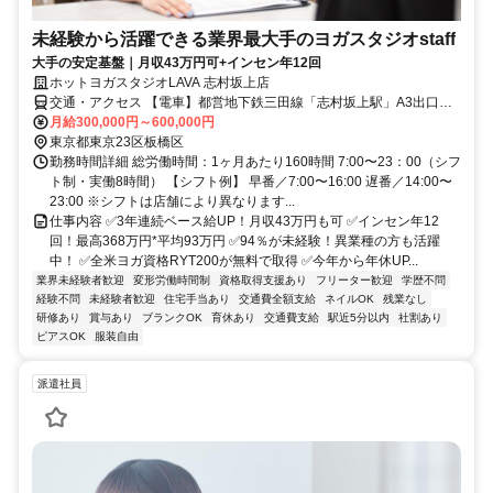
未経験から活躍できる業界最大手のヨガスタジオstaff
大手の安定基盤｜月収43万円可+インセン年12回
ホットヨガスタジオLAVA 志村坂上店
交通・アクセス 【電車】都営地下鉄三田線「志村坂上駅」A3出口よ
り徒歩1分
月給300,000円～600,000円
東京都東京23区板橋区
勤務時間詳細 総労働時間：1ヶ月あたり160時間 7:00〜23：00（シフ
ト制・実働8時間） 【シフト例】 早番／7:00〜16:00 遅番／14:00〜
23:00 ※シフトは店舗により異なります...
仕事内容 ✅3年連続ベース給UP！月収43万円も可 ✅インセン年12
回！最高368万円*平均93万円 ✅94％が未経験！異業種の方も活躍
中！ ✅全米ヨガ資格RYT200が無料で取得 ✅今年から年休UP...
業界未経験者歓迎
変形労働時間制
資格取得支援あり
フリーター歓迎
学歴不問
経験不問
未経験者歓迎
住宅手当あり
交通費全額支給
ネイルOK
残業なし
研修あり
賞与あり
ブランクOK
育休あり
交通費支給
駅近5分以内
社割あり
ピアスOK
服装自由
派遣社員