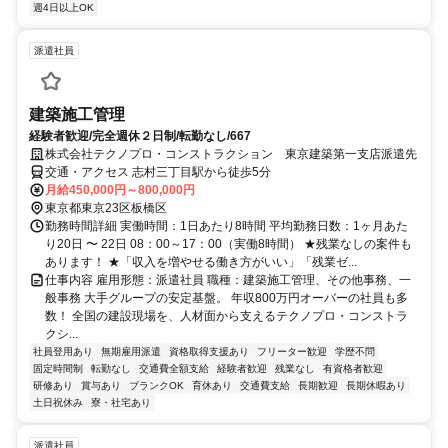
週4日以上OK
派遣社員
建築施工管理
経験者歓迎/完全週休２日制/転勤なし/667
株式会社テクノプロ・コンストラクション 東京建築第一支店派遣先
交通・アクセス 志村三丁目駅から徒歩5分
月給450,000円～800,000円
東京都東京23区板橋区
勤務時間詳細 実働時間：1日あたり8時間 平均勤務日数：1ヶ月あた
り20日 〜 22日 08：00～17：00（実働8時間） ★残業なしの案件も
あります！ ★「収入を増やせる働き方がいい」「残業ゼ...
仕事内容 雇用形態：派遣社員 職種：建築施工管理、その他事務、一
般事務 大手グループの安定基盤。 年収800万円オーバーの社員も多
数！ 全国の建設現場を、人材面から支えるテクノプロ・コンストラ
クシ...
社員登用あり
無期雇用派遣
資格取得支援あり
フリーター歓迎
学歴不問
固定時間制
転勤なし
交通費全額支給
経験者歓迎
残業なし
有資格者歓迎
研修あり
賞与あり
ブランクOK
育休あり
交通費支給
長期歓迎
長期休暇あり
土日祝休み
寮・社宅あり
派遣社員