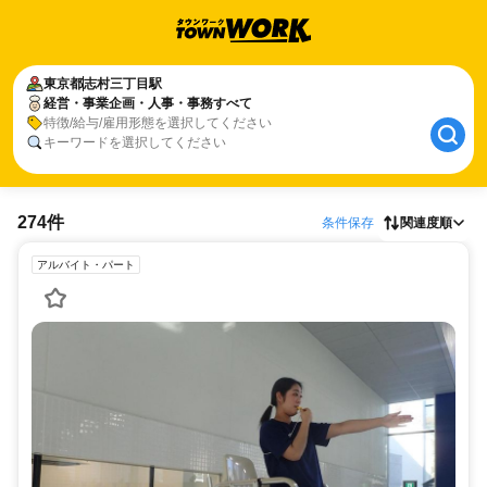
東京都
志村三丁目駅
経営・事業企画・人事・事務すべて
特徴/給与/雇用形態を選択してください
キーワードを選択してください
274件
条件保存
関連度順
アルバイト・パート