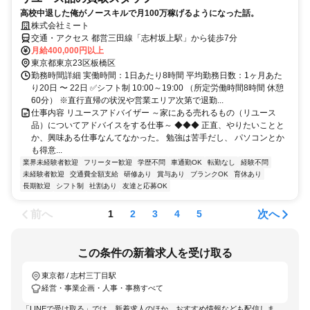
高校中退した俺がノースキルで月100万稼げるようになった話。
株式会社ミート
交通・アクセス 都営三田線「志村坂上駅」から徒歩7分
月給400,000円以上
東京都東京23区板橋区
勤務時間詳細 実働時間：1日あたり8時間 平均勤務日数：1ヶ月あた
り20日 〜 22日 ✅シフト制 10:00～19:00 （所定労働時間8時間 休憩
60分） ※直行直帰の状況や営業エリア次第で退勤...
仕事内容 リユースアドバイザー ～家にある売れるもの（リユース
品）についてアドバイスをする仕事～ ◆◆◆ 正直、やりたいことと
か、興味ある仕事なんてなかった。 勉強は苦手だし、 パソコンとか
も得意...
業界未経験者歓迎
フリーター歓迎
学歴不問
車通勤OK
転勤なし
経験不問
未経験者歓迎
交通費全額支給
研修あり
賞与あり
ブランクOK
育休あり
長期歓迎
シフト制
社割あり
友達と応募OK
前へ
次へ
1
2
3
4
5
この条件の新着求人を受け取る
東京都 / 志村三丁目駅
経営・事業企画・人事・事務すべて
「LINEで受け取る」では、新着求人のほか、おすすめ情報なども配信しま