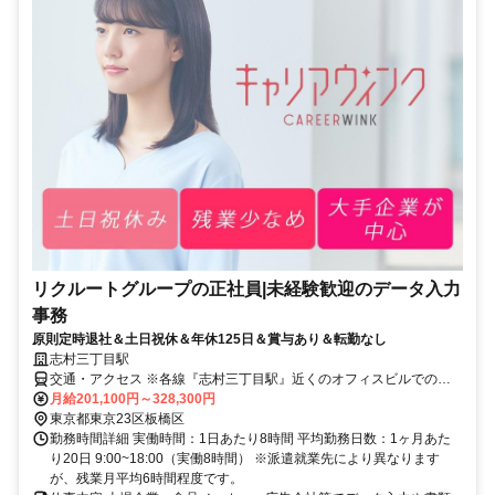
リクルートグループの正社員|未経験歓迎のデータ入力
事務
原則定時退社＆土日祝休＆年休125日＆賞与あり＆転勤なし
志村三丁目駅
交通・アクセス ※各線『志村三丁目駅』近くのオフィスビルでの勤
務となります
月給201,100円～328,300円
東京都東京23区板橋区
勤務時間詳細 実働時間：1日あたり8時間 平均勤務日数：1ヶ月あた
り20日 9:00~18:00（実働8時間） ※派遣就業先により異なります
が、残業月平均6時間程度です。