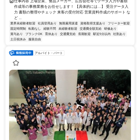
仕事内容 上場企業、食品メーカー、広告会社等でデータ入力や書類
作成等の事務業務をお任せします！ 【具体的には…】 受注データ入
力 書類の整理やチェック 来客の受付対応 営業資料作成のサポート な
ど ...
業界未経験者歓迎
社員登用あり
無期雇用派遣
資格取得支援あり
フリーター歓迎
固定時間制
転勤なし
経験不問
未経験者歓迎
交通費全額支給
研修あり
賞与あり
ブランクOK
育休あり
交通費支給
長期歓迎
駅近5分以内
社割あり
土日祝休み
服装自由
アルバイト・パート