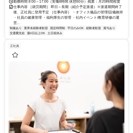
勤務時間 8:00～17:00（実働8時間 休憩60分）残業：月20時間程度
仕事内容 ［就労期間］ 即日～長期（紹介予定派遣）※派遣期間終了
後、正社員に登用予定 ［仕事内容］ ・オフィス備品の管理/設備維持
・社員の健康管理 ・福利厚生の管理 ・社内イベント/教育研修の運
営...
制服あり
業界未経験者歓迎
固定時間制
平日のみOK
経験者歓迎
賞与あり
交通費支給
週4日以上OK
土日祝休み
正社員