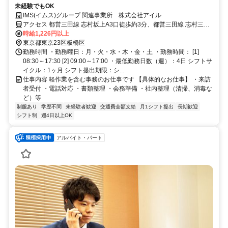
未経験でもOK
IMS(イムス)グループ 関連事業所 株式会社アイル
アクセス 都営三田線 志村坂上A3口徒歩約3分、都営三田線 志村三丁
目出入口徒歩約14分、都営三田線 本蓮沼A2口徒歩約15分
時給1,226円以上
東京都東京23区板橋区
勤務時間 ・勤務曜日：月・火・水・木・金・土 ・勤務時間： [1]
08:30～17:30 [2] 09:00～17:00 ・最低勤務日数（週）：4日 シフトサ
イクル：1ヶ月 シフト提出期限：シ...
仕事内容 軽作業を含む事務のお仕事です 【具体的なお仕事】 ・来訪
者受付 ・電話対応 ・書類整理 ・会務準備 ・社内整理（清掃、消毒な
ど）等
制服あり
学歴不問
未経験者歓迎
交通費全額支給
月1シフト提出
長期歓迎
シフト制
週4日以上OK
アルバイト・パート