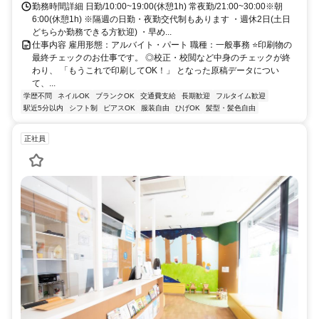
勤務時間詳細 日勤/10:00~19:00(休憩1h) 常夜勤/21:00~30:00※朝
6:00(休憩1h) ※隔週の日勤・夜勤交代制もあります ・週休2日(土日
どちらか勤務できる方歓迎) ・早め...
仕事内容 雇用形態：アルバイト・パート 職種：一般事務 ⭐印刷物の
最終チェックのお仕事です。 ◎校正・校閲など中身のチェックが終
わり、 「もうこれで印刷してOK！」 となった原稿データについ
て、...
学歴不問
ネイルOK
ブランクOK
交通費支給
長期歓迎
フルタイム歓迎
駅近5分以内
シフト制
ピアスOK
服装自由
ひげOK
髪型・髪色自由
正社員