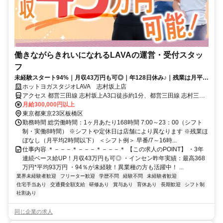
働きながらきれいになれるLAVAの運営・受付スタッ
フ
未経験スタート94%｜月収43万円も可◎｜年128日休み♪｜残業は月平均
2時間以下
ホットヨガスタジオLAVA 志村坂上店
アクセス 都営三田線 志村坂上A3口徒歩約1分、都営三田線 志村三丁
目出入口徒歩約12分、都営三田線 本蓮沼A2口徒歩約16分 志村坂上駅
月給300,000円以上
A3出口徒歩1分
東京都東京23区板橋区
勤務時間 総労働時間：1ヶ月あたり168時間 7:00～23：00（シフト
制・実働8時間） ※シフトや定休日は店舗により異なります ※残業ほ
ぼなし（月平均2時間以下） ＜シフト例＞ 早番/7～16時...
仕事内容 ＊－－－＊－－－＊－－－＊ 【この求人のPOINT】 ・3年
連続ベース給UP！月収43万円も可◎ ・インセン昨年実績：最高368
万円*平均93万円 ・94％が未経験！異業種の方も活躍中！ ...
業界未経験者歓迎
フリーター歓迎
学歴不問
経験不問
未経験者歓迎
住宅手当あり
交通費全額支給
研修あり
賞与あり
育休あり
長期歓迎
シフト制
社割あり
同じ企業の求人