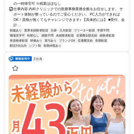
の一時帰宅可 ※残業ほぼなし
仕事内容 内科クリニックでの医療事務業務全般をお任せします。 サ
ポート体制が整っているのでご安心ください。 PC入力ができれば
OK！資格が無くてもチャレンジできます♪ 【具体的には】 ■受付、会
計 ...
制服あり
業界未経験者歓迎
主婦・主夫歓迎
フリーター歓迎
学歴不問
職場見学可
転勤なし
経験不問
未経験者歓迎
交通費全額支給
経験者歓迎
有資格者歓迎
研修あり
賞与あり
ブランクOK
交通費支給
長期歓迎
駅近5分以内
シフト制
長期休暇あり
正社員