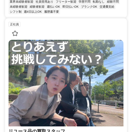
業界未経験者歓迎
社員登用あり
フリーター歓迎
学歴不問
転勤なし
経験不問
未経験者歓迎
経験者歓迎
週払いOK
即日払いOK
ブランクOK
交通費支給
シフト制
週4日以上OK
履歴書不要
正社員
リユース品の買取スタッフ