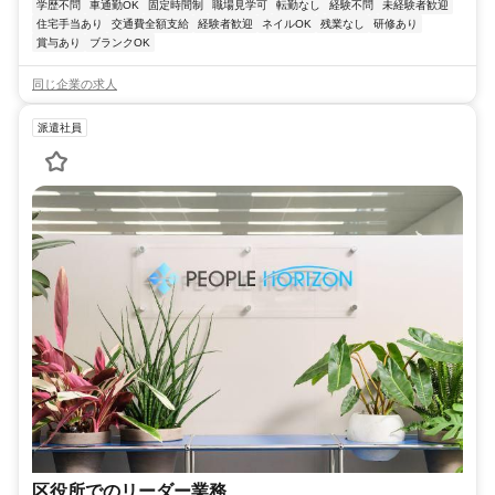
学歴不問
車通勤OK
固定時間制
職場見学可
転勤なし
経験不問
未経験者歓迎
住宅手当あり
交通費全額支給
経験者歓迎
ネイルOK
残業なし
研修あり
賞与あり
ブランクOK
同じ企業の求人
派遣社員
区役所でのリーダー業務