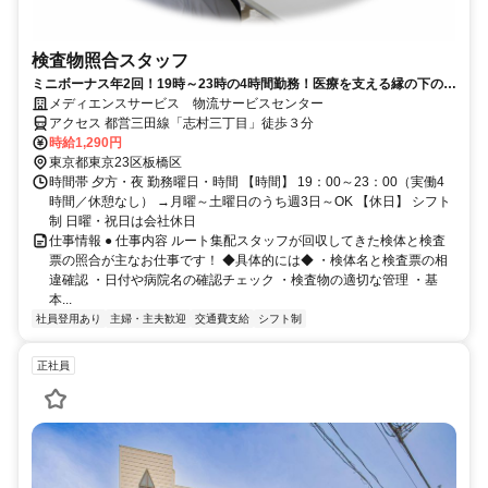
検査物照合スタッフ
ミニボーナス年2回！19時～23時の4時間勤務！医療を支える縁の下の力
持ち！
メディエンスサービス 物流サービスセンター
アクセス 都営三田線「志村三丁目」徒歩３分
時給1,290円
東京都東京23区板橋区
時間帯 夕方・夜 勤務曜日・時間 【時間】 19：00～23：00（実働4
時間／休憩なし） →月曜～土曜日のうち週3日～OK 【休日】 シフト
制 日曜・祝日は会社休日
仕事情報 ● 仕事内容 ルート集配スタッフが回収してきた検体と検査
票の照合が主なお仕事です！ ◆具体的には◆ ・検体名と検査票の相
違確認 ・日付や病院名の確認チェック ・検査物の適切な管理 ・基
本...
社員登用あり
主婦・主夫歓迎
交通費支給
シフト制
正社員