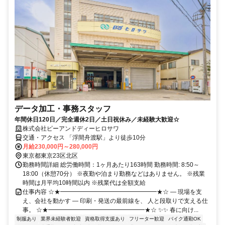
データ加工・事務スタッフ
年間休日120日／完全週休2日／土日祝休み／未経験大歓迎☆
株式会社ピーアンドディーヒロサワ
交通・アクセス 「浮間舟渡駅」より徒歩10分
月給230,000円～280,000円
東京都東京23区北区
勤務時間詳細 総労働時間：1ヶ月あたり163時間 勤務時間: 8:50～
18:00（休憩70分） ※夜勤や泊まり勤務などはありません。 ※残業
時間は月平均10時間以内 ※残業代は全額支給
仕事内容 ☆★━━━━━━━━━━━━━━━━★☆ ― 現場を支
え、会社を動かす ― 印刷・発送の最前線を、 人と段取りで支える仕
事。 ☆★━━━━━━━━━━━━━━━━★☆ ✨✨ 春に向け...
制服あり
業界未経験者歓迎
資格取得支援あり
フリーター歓迎
バイク通勤OK