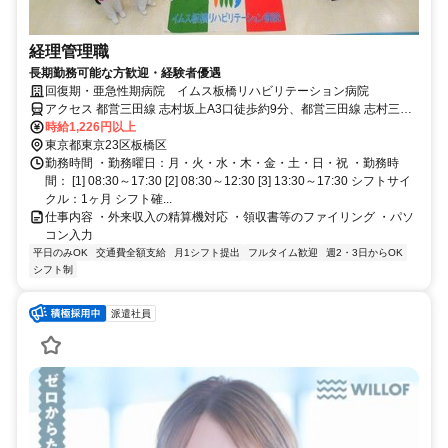
経理管理職
長期勤務可能な方歓迎・経験者優遇
回復期・亜急性期病院 イムス板橋リハビリテーション病院
アクセス 都営三田線 志村坂上A3口徒歩約9分、都営三田線 志村三丁
目出入口徒歩約12分
時給1,226円以上
東京都東京23区板橋区
勤務時間 ・勤務曜日：月・火・水・木・金・土・日・祝 ・勤務時
間： [1] 08:30～17:30 [2] 08:30～12:30 [3] 13:30～17:30 シフトサイ
クル：1ヶ月 シフト確...
仕事内容 ・外来収入の精算機対応 ・領収書等のファイリング ・パソ
コン入力
平日のみOK
交通費全額支給
月1シフト提出
フルタイム歓迎
週2・3日からOK
シフト制
派遣社員