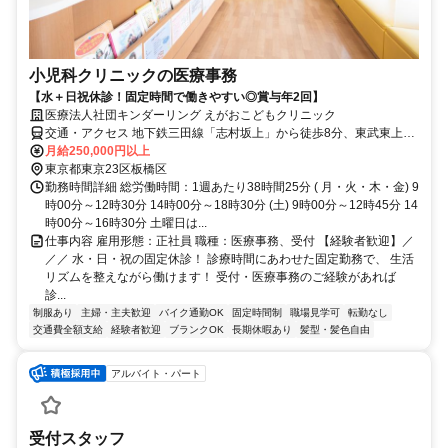
小児科クリニックの医療事務
【水＋日祝休診！固定時間で働きやすい◎賞与年2回】
医療法人社団キンダーリング えがおこどもクリニック
交通・アクセス 地下鉄三田線「志村坂上」から徒歩8分、東武東上線
「ときわ台」から徒歩15分、国際興業バス「前野町3丁目」から徒歩
月給250,000円以上
3分
東京都東京23区板橋区
勤務時間詳細 総労働時間：1週あたり38時間25分 ( 月・火・木・金) 9
時00分～12時30分 14時00分～18時30分 (土) 9時00分～12時45分 14
時00分～16時30分 土曜日は...
仕事内容 雇用形態：正社員 職種：医療事務、受付 【経験者歓迎】／
／／ 水・日・祝の固定休診！ 診療時間にあわせた固定勤務で、 生活
リズムを整えながら働けます！ 受付・医療事務のご経験があれば
診...
制服あり
主婦・主夫歓迎
バイク通勤OK
固定時間制
職場見学可
転勤なし
交通費全額支給
経験者歓迎
ブランクOK
長期休暇あり
髪型・髪色自由
アルバイト・パート
受付スタッフ