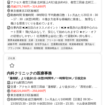
アクセス 都営三田線 志村坂上A3口徒歩約4分、都営三田線 志村三丁
目出入口徒歩約10分、都営三田線 本蓮沼A2口徒歩約19分
月給275,740円～324,880円
東京都東京23区板橋区
勤務時間 実働時間：8時間/日 平均勤務日数：1ヶ月あたり20日 8：30
～17：30（休憩1時間） ※働き方改革を積極的に推進し、 無理なく
働ける環境づくりを進めています。
仕事内容 ■□■注目のオススメポイント！■□■ ★既存のお客様中心のル
ート営業！ 飛び込みなしで、安心して始められます◎ ★オン・オフ
の切替がしやすい！ 社用携帯は会社に置いて退勤OK♪ 持ち帰り...
業界未経験者歓迎
主婦・主夫歓迎
フリーター歓迎
学歴不問
固定時間制
経験不問
未経験者歓迎
住宅手当あり
交通費全額支給
有資格者歓迎
賞与あり
ブランクOK
育休あり
長期歓迎
長期休暇あり
土日祝休み
正社員
内科クリニックの医療事務
「蓮根駅」より徒歩1分♪休憩2時間半／一時帰宅OK／日祝定休
はすね駅西口内科
交通・アクセス 都営三田線「蓮根駅」より徒歩1分／「西初台駅」よ
り徒歩9分
月給220,000円～250,000円
東京都東京23区板橋区
勤務時間詳細 総労働時間：1ヶ月あたり160時間 【日勤】09:30～
13:00/15:30～19:00 ※休憩150分（13:00～15:30） ※お昼休憩時間