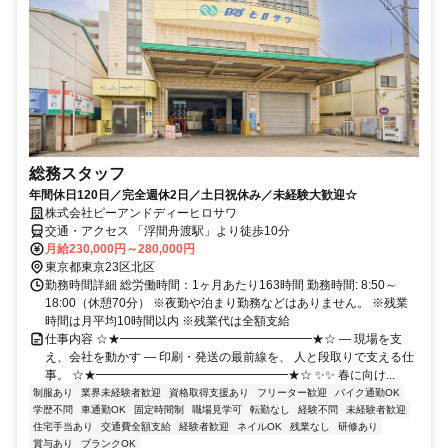
総務スタッフ
年間休日120日／完全週休2日／土日祝休み／未経験大歓迎☆
株式会社ピーアンドディーヒロサワ
交通・アクセス 「浮間舟渡駅」より徒歩10分
月給230,000円～280,000円
東京都東京23区北区
勤務時間詳細 総労働時間：1ヶ月あたり163時間 勤務時間: 8:50～
18:00（休憩70分） ※夜勤や泊まり勤務などはありません。 ※残業
時間は月平均10時間以内 ※残業代は全額支給
仕事内容 ☆★━━━━━━━━━━━━━━━━★☆ ― 現場を支
え、会社を動かす ― 印刷・発送の最前線を、 人と段取りで支える仕
事。 ☆★━━━━━━━━━━━━━━━━★☆ ✨✨ 春に向け...
制服あり
業界未経験者歓迎
資格取得支援あり
フリーター歓迎
バイク通勤OK
学歴不問
車通勤OK
固定時間制
職場見学可
転勤なし
経験不問
未経験者歓迎
住宅手当あり
交通費全額支給
経験者歓迎
ネイルOK
残業なし
研修あり
賞与あり
ブランクOK