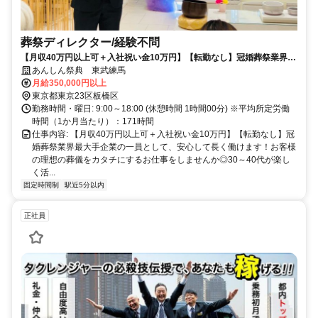
葬祭ディレクター/経験不問
【月収40万円以上可＋入社祝い金10万円】【転勤なし】冠婚葬祭業界最
大手企業の一員として、安心して長く働けます！お客様の理想の葬儀を
あんしん祭典 東武練馬
カタチにするお仕事をしませんか◎30～40代が楽しく活躍中！人がいい
月給350,000円以上
から続く職場◎
東京都東京23区板橋区
勤務時間・曜日: 9:00～18:00 (休憩時間 1時間00分) ※平均所定労働
時間（1か月当たり）：171時間
仕事内容: 【月収40万円以上可＋入社祝い金10万円】【転勤なし】冠
婚葬祭業界最大手企業の一員として、安心して長く働けます！お客様
の理想の葬儀をカタチにするお仕事をしませんか◎30～40代が楽し
く活...
固定時間制
駅近5分以内
正社員