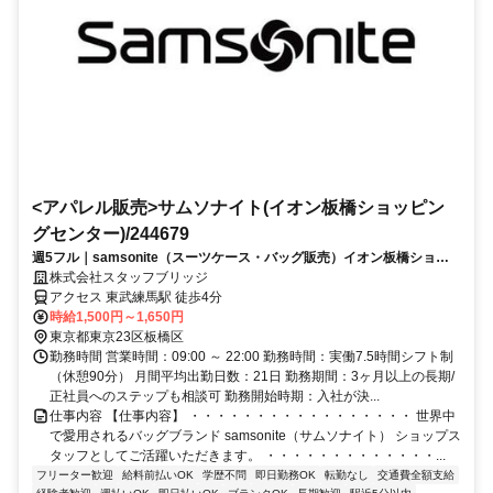
<アパレル販売>サムソナイト(イオン板橋ショッピン
グセンター)/244679
週5フル｜samsonite（スーツケース・バッグ販売）イオン板橋ショッ
ピングセンター 交通費支給
株式会社スタッフブリッジ
アクセス 東武練馬駅 徒歩4分
時給1,500円～1,650円
東京都東京23区板橋区
勤務時間 営業時間：09:00 ～ 22:00 勤務時間：実働7.5時間シフト制
（休憩90分） 月間平均出勤日数：21日 勤務期間：3ヶ月以上の長期/
正社員へのステップも相談可 勤務開始時期：入社が決...
仕事内容 【仕事内容】 ・・・・・・・・・・・・・・・・・ 世界中
で愛用されるバッグブランド samsonite（サムソナイト） ショップス
タッフとしてご活躍いただきます。 ・・・・・・・・・・・・・...
フリーター歓迎
給料前払いOK
学歴不問
即日勤務OK
転勤なし
交通費全額支給