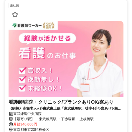
正社員
看護師/病院・クリニック/ブランクありOK/寮あり
《病棟》高額求人⭐彡東武東上線「東武練馬駅」徒歩4分✨寮あり✨慈誠
会グループのケアミックス病院です❗️
東武練馬中央病院
【最寄り駅】 ・東武練馬駅 ・下赤塚駅 ・上板橋駅
月給346,000円
東京都東京23区板橋区