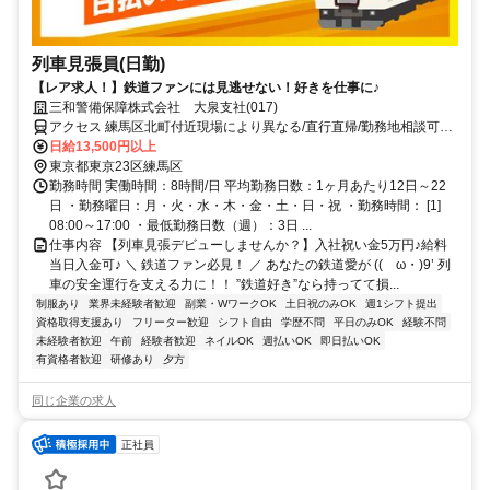
列車見張員(日勤)
【レア求人！】鉄道ファンには見逃せない！好きを仕事に♪
三和警備保障株式会社 大泉支社(017)
アクセス 練馬区北町付近現場により異なる/直行直帰/勤務地相談可■
電話面接■来社不要
日給13,500円以上
東京都東京23区練馬区
勤務時間 実働時間：8時間/日 平均勤務日数：1ヶ月あたり12日～22
日 ・勤務曜日：月・火・水・木・金・土・日・祝 ・勤務時間： [1]
08:00～17:00 ・最低勤務日数（週）：3日 ...
仕事内容 【列車見張デビューしませんか？】入社祝い金5万円♪給料
当日入金可♪ ＼ 鉄道ファン必見！ ／ あなたの鉄道愛が ((ゝω・)9’ 列
車の安全運行を支える力に！！ ”鉄道好き”なら持ってて損...
制服あり
業界未経験者歓迎
副業・WワークOK
土日祝のみOK
週1シフト提出
資格取得支援あり
フリーター歓迎
シフト自由
学歴不問
平日のみOK
経験不問
未経験者歓迎
午前
経験者歓迎
ネイルOK
週払いOK
即日払いOK
有資格者歓迎
研修あり
夕方
同じ企業の求人
正社員