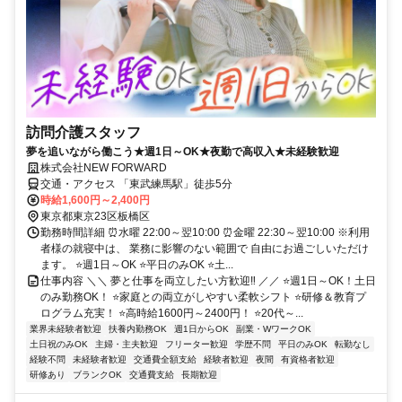
訪問介護スタッフ
夢を追いながら働こう★週1日～OK★夜勤で高収入★未経験歓迎
株式会社NEW FORWARD
交通・アクセス 「東武練馬駅」徒歩5分
時給1,600円～2,400円
東京都東京23区板橋区
勤務時間詳細 ⏰水曜 22:00～翌10:00 ⏰金曜 22:30～翌10:00 ※利用
者様の就寝中は、 業務に影響のない範囲で 自由にお過ごしいただけ
ます。 ⭐週1日～OK ⭐平日のみOK ⭐土...
仕事内容 ＼＼ 夢と仕事を両立したい方歓迎‼ ／／ ⭐週1日～OK！土日
のみ勤務OK！ ⭐家庭との両立がしやすい柔軟シフト ⭐研修＆教育プ
ログラム充実！ ⭐高時給1600円～2400円！ ⭐20代～...
業界未経験者歓迎
扶養内勤務OK
週1日からOK
副業・WワークOK
土日祝のみOK
主婦・主夫歓迎
フリーター歓迎
学歴不問
平日のみOK
転勤なし
経験不問
未経験者歓迎
交通費全額支給
経験者歓迎
夜間
有資格者歓迎
研修あり
ブランクOK
交通費支給
長期歓迎