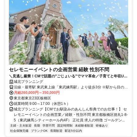
セレモニーイベントの企画営業 経験 性別不問
＼見逃し厳禁！CMで話題の”ごじょいる”でママ革命／子育てと年収UP
が両立！未経験OK◎月給35万円～＋歩合│土日祝完全休×残業なし│女
城北プランニング
性活躍中！
沿線・最寄駅 東武東上線「東武練馬駅」より徒歩3分 ※駅から目の前
なので通いやすくアクセス抜群です★
月給260,000円～350,000円
東京都東京23区板橋区
就業時間 9:00～17:00（休憩1ｈ）
城北プランニング【CMでお馴染みのあんしん祭典でのお仕事！】 セ
レモニーイベントの企画営業／経験・性別不問 東京都板橋区徳丸1-8-
5（東武練馬シティーホール内4F） 正社員 求人の特徴 ゴールデン...
主婦・主夫歓迎
長期
学歴不問
固定時間制
未経験者歓迎
研修あり
社会保険完備
ブランクOK
長期歓迎
駅近5分以内