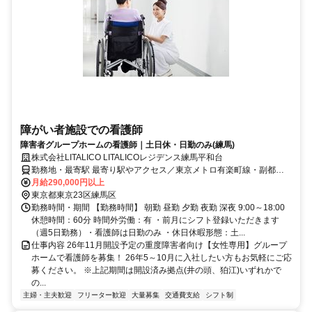
障がい者施設での看護師
障害者グループホームの看護師｜土日休・日勤のみ(練馬)
株式会社LITALICO LITALICOレジデンス練馬平和台
勤務地・最寄駅 最寄り駅やアクセス／東京メトロ有楽町線・副都心
線「平和台駅」より徒歩5分 ◎「池袋駅」や「和光市駅」からも電車
月給290,000円以上
で約10分圏内の好アクセスです！ ◎自転車通勤OK！
東京都東京23区練馬区
勤務時間・期間 【勤務時間】 朝勤 昼勤 夕勤 夜勤 深夜 9:00～18:00
休憩時間：60分 時間外労働：有 ・前月にシフト登録いただきます
（週5日勤務）・看護師は日勤のみ ・休日休暇形態：土...
仕事内容 26年11月開設予定の重度障害者向け【女性専用】グループ
ホームで看護師を募集！ 26年5～10月に入社したい方もお気軽にご応
募ください。 ※上記期間は開設済み拠点(井の頭、狛江)いずれかで
の...
主婦・主夫歓迎
フリーター歓迎
大量募集
交通費支給
シフト制