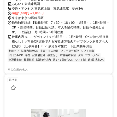
みらいく東武練馬園
交通・アクセス 東武東上線「東武練馬駅」徒歩3分
時給1,400円～1,800円
東京都東京23区練馬区
勤務時間詳細 【勤務時間】 7：30 ～ 18：00 ・週3日～、1日4時間～
OK ・勤務時間、日数は応相談、本人希望の時間、日数を優先しま
す。 ・残業は、月0時間～5時間程度
仕事内容 ⭐ここがポイント⭐ ✅週3日～、1日4時間～OK ✅持ち帰り業
務なし！ ✅早番OR遅番できる方歓迎(時給UP) ✅ブランクある方も大
歓迎◎ 【仕事内容】 0〜5歳児を対象に、下記業務をお任...
制服あり
扶養内勤務OK
主婦・主夫歓迎
フリーター歓迎
シフト自由
平日のみOK
午前
経験者歓迎
残業なし
有資格者歓迎
夕方
ブランクOK
交通費支給
長期歓迎
駅近5分以内
週2・3日からOK
シフト制
週4日以上OK
同じ企業の求人
正社員