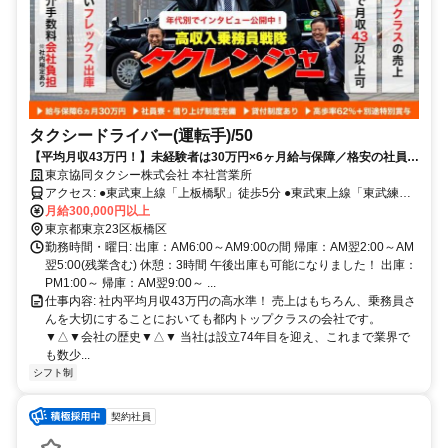
タクシードライバー(運転手)/50
【平均月収43万円！】未経験者は30万円×6ヶ月給与保障／格安の社員
寮・借上寮あり／特別手当：年2回あり
東京協同タクシー株式会社 本社営業所
アクセス: ●東武東上線「上板橋駅」徒歩5分 ●東武東上線「東武練馬
駅」徒歩10分
月給300,000円以上
東京都東京23区板橋区
勤務時間・曜日: 出庫：AM6:00～AM9:00の間 帰庫：AM翌2:00～AM
翌5:00(残業含む) 休憩：3時間 午後出庫も可能になりました！ 出庫：
PM1:00～ 帰庫：AM翌9:00～ ...
仕事内容: 社内平均月収43万円の高水準！ 売上はもちろん、乗務員さ
んを大切にすることにおいても都内トップクラスの会社です。
▼△▼会社の歴史▼△▼ 当社は設立74年目を迎え、これまで業界で
も数少...
シフト制
契約社員