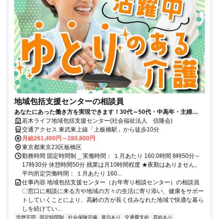
地域包括支援センターの相談員
あなたにあった働き方を実現できます！30代～50代・中高年・主婦
（夫）多数活躍中！
若木ライフ地域包括支援センター(社会福祉法人 信隆会)
交通アクセス 東武東上線「上板橋駅」から徒歩10分
月給261,400円～280,800円
東京都東京23区板橋区
勤務時間 固定時間制 _ 実働時間： １月あたり 160.0時間 8時50分～
17時30分 休憩時間50分 残業は月10時間程度 ★夜勤はありません。
平均所定労働時間： １月あたり 160...
仕事内容 地域包括支援センター（お年寄り相談センター）の相談員
〇窓口に相談に来る方や地域の方々の生活に寄り添い、健康をサポー
トしていくことにより、高齢の方が長く住みなれた地域で快適な暮ら
しを続けてい...
学歴不問
固定時間制
社会保険完備
賞与あり
交通費支給
昇給あり