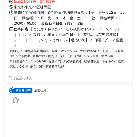
電話面接■来社不要
日給14,063円～17,463円
東京都東京23区練馬区
勤務時間 実働時間：8時間/日 平均勤務日数：1ヶ月あたり12日～22
日 ・勤務曜日：月・火・水・木・金・土・日・祝 ・勤務時間： [1]
20:00～05:00 ・最低勤務日数（週）：3日 ...
仕事内容 【とにかく稼ぎたい…なら夜勤がおススメ♪】 ＼＼＼｜｜
｜｜／／／ 毎週「水曜日」が給料日♪ 【お支払いは業界最速級】 ／
／／｜｜ ｜｜＼＼＼ ＞うれしい【週払い制】＜ 日曜日〆→＜翌週
水...
制服あり
業界未経験者歓迎
副業・WワークOK
土日祝のみOK
主婦・主夫歓迎
週1シフト提出
資格取得支援あり
フリーター歓迎
シフト自由
学歴不問
即日勤務OK
平日のみOK
経験不問
未経験者歓迎
経験者歓迎
ネイルOK
夜間
週払いOK
即日払いOK
有資格者歓迎
同じ企業の求人
派遣社員