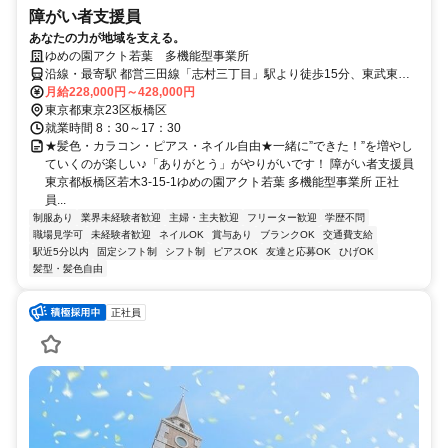
障がい者支援員
あなたの力が地域を支える。
ゆめの園アクト若葉 多機能型事業所
沿線・最寄駅 都営三田線「志村三丁目」駅より徒歩15分、東武東上
線「上板橋」駅より徒歩15分
月給228,000円～428,000円
東京都東京23区板橋区
就業時間 8：30～17：30
★髪色・カラコン・ピアス・ネイル自由★一緒に”できた！”を増やし
ていくのが楽しい♪「ありがとう」がやりがいです！ 障がい者支援員
東京都板橋区若木3-15-1ゆめの園アクト若葉 多機能型事業所 正社
員...
制服あり
業界未経験者歓迎
主婦・主夫歓迎
フリーター歓迎
学歴不問
職場見学可
未経験者歓迎
ネイルOK
賞与あり
ブランクOK
交通費支給
駅近5分以内
固定シフト制
シフト制
ピアスOK
友達と応募OK
ひげOK
髪型・髪色自由
正社員