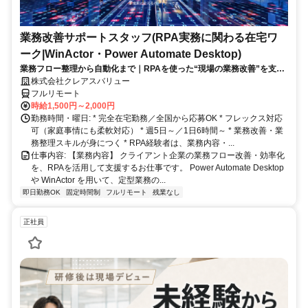
業務改善サポートスタッフ(RPA実務に関わる在宅ワ
ーク|WinActor・Power Automate Desktop)
業務フロー整理から自動化まで｜RPAを使った“現場の業務改善”を支え
る在宅ワーク｜週5日・1日6時間～
株式会社クレアスバリュー
フルリモート
時給1,500円～2,000円
勤務時間・曜日: * 完全在宅勤務／全国から応募OK * フレックス対応
可（家庭事情にも柔軟対応） * 週5日～／1日6時間～ * 業務改善・業
務整理スキルが身につく * RPA経験者は、業務内容・...
仕事内容: 【業務内容】 クライアント企業の業務フロー改善・効率化
を、RPAを活用して支援するお仕事です。 Power Automate Desktop
や WinActor を用いて、定型業務の...
即日勤務OK
固定時間制
フルリモート
残業なし
正社員