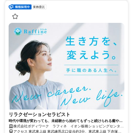
業務委託
リラクゼーションセラピスト
時代や環境が変わっても、未経験から始めてもずっと続けられる癒やし
の仕事。手に職を身につけて、生き方を変えよう。
株式会社ボディワーク ラフィネ イオン板橋ショッピングセンター
店
アクセス 東武東上線 東武練馬北口徒歩約3分、東武東上線 下赤塚北