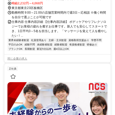
口徒歩約21分、東京メトロ有楽町線/東京メトロ副都心線 地下鉄赤塚
時給2,232円～4,068円
4番口徒歩約21分 最寄駅：東武練馬駅
東京都東京23区板橋区
勤務時間 9:00～21:00の店舗営業時間内で週3日～応相談 ※働く時間
を自分で選ぶことが可能です
仕事内容 仕事内容詳細 【仕事内容詳細】 ボディケアやリフレクソロ
ジーでお客様の疲れを癒すお仕事です。新人でも安心してスタートで
き、1日平均3～5名を担当します。 「マッサージを覚えて人を癒やし
たい！...
業界未経験者歓迎
社員登用あり
主婦・主夫歓迎
資格取得支援あり
学歴不問
平日のみOK
経験不問
未経験者歓迎
経験者歓迎
有資格者歓迎
研修あり
ブランクOK
長期歓迎
駅近5分以内
週4日以上OK
同じ企業の求人
正社員