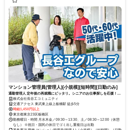
マンション管理員(管理人)[小規模][短時間][日勤のみ]
通勤管理人 定年後の再就職にピッタリ。シニアのお仕事探しを応援！50
代、60代、シニア世代活躍中！
株式会社長谷工コミュニティ
交通アクセス 東武東上線上板橋駅 徒歩5分
時給1,450円以上
東京都東京23区板橋区
勤務曜日・時間 月水木金／09:30～13:30、土／08:30～12:00（休憩
なし） ※祝日・国民の休日でゴミ出し重複日は出勤
募集要項 職種 マンション管理員(管理人)［小規模］［短時間］［日勤