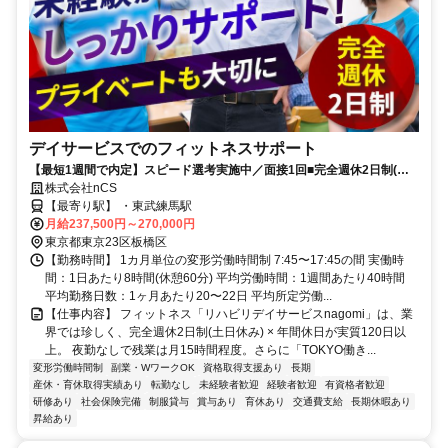
デイサービスでのフィットネスサポート
【最短1週間で内定】スピード選考実施中／面接1回■完全週休2日制(土
日)■年間休日120日■キャリアアップ応援
株式会社nCS
【最寄り駅】 ・東武練馬駅
月給237,500円～270,000円
東京都東京23区板橋区
【勤務時間】 1カ月単位の変形労働時間制 7:45〜17:45の間 実働時
間：1日あたり8時間(休憩60分) 平均労働時間：1週間あたり40時間
平均勤務日数：1ヶ月あたり20〜22日 平均所定労働...
【仕事内容】 フィットネス「リハビリデイサービスnagomi」は、業
界では珍しく、完全週休2日制(土日休み) × 年間休日が実質120日以
上。 夜勤なしで残業は月15時間程度。さらに「TOKYO働き...
変形労働時間制
副業・WワークOK
資格取得支援あり
長期
産休・育休取得実績あり
転勤なし
未経験者歓迎
経験者歓迎
有資格者歓迎
研修あり
社会保険完備
制服貸与
賞与あり
育休あり
交通費支給
長期休暇あり
昇給あり