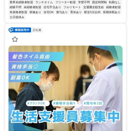
業界未経験者歓迎
ランチタイム
フリーター歓迎
学歴不問
固定時間制
転勤なし
経験不問
未経験者歓迎
住宅手当あり
フルリモート
交通費全額支給
経験者歓迎
有資格者歓迎
研修あり
在宅OK
賞与あり
育休あり
駅近5分以内
長期休暇あり
土日祝休み
正社員