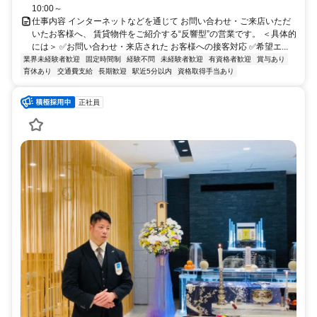
10:00～
仕事内容 インターネットなどを通じて お問い合わせ・ご来店いただ
いたお客様へ、 賃貸物件をご紹介する“反響型”の営業です。 ＜具体的
には＞ ✅お問い合わせ・来店された お客様への接客対応 ✅希望エ...
業界未経験者歓迎
固定時間制
経験不問
未経験者歓迎
有資格者歓迎
賞与あり
育休あり
交通費支給
長期歓迎
駅近5分以内
資格取得手当あり
正社員