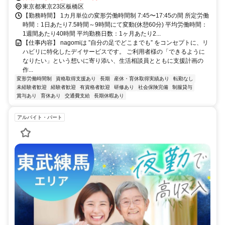
東京都東京23区板橋区
【勤務時間】 1カ月単位の変形労働時間制 7:45〜17:45の間 所定労働
時間：1日あたり7.5時間～9時間にて変動(休憩60分) 平均労働時間：
1週間あたり40時間 平均勤務日数：1ヶ月あたり2...
【仕事内容】 nagomiは ”自分の足でどこまでも” をコンセプトに、リ
ハビリに特化したデイサービスです。 ご利用者様の「できるように
なりたい」という想いに寄り添い、生活相談員とともに支援計画の
作...
変形労働時間制
資格取得支援あり
長期
産休・育休取得実績あり
転勤なし
未経験者歓迎
経験者歓迎
有資格者歓迎
研修あり
社会保険完備
制服貸与
賞与あり
育休あり
交通費支給
長期休暇あり
アルバイト・パート