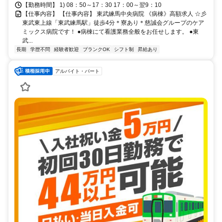
【勤務時間】 1) 08：50～17：30 17：00～翌9：10
【仕事内容】 【仕事内容】 東武練馬中央病院 《病棟》高額求人 ☆彡
東武東上線「東武練馬駅」徒歩4分＊寮あり＊慈誠会グループのケア
ミックス病院です！ ●病棟にて看護業務全般をお任せします。 ●東
武...
長期
学歴不問
経験者歓迎
ブランクOK
シフト制
昇給あり
アルバイト・パート