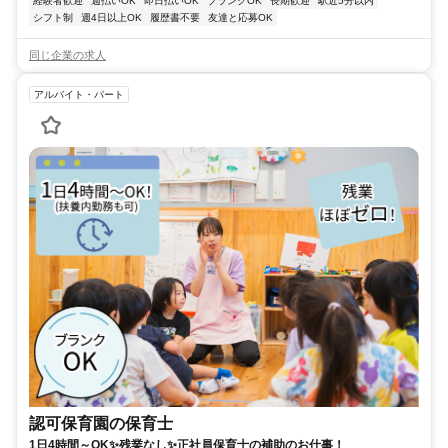
経験者歓迎
週払いOK
即日払いOK
ブランクOK
長期歓迎
駅近5分以内
シフト制
週4日以上OK
履歴書不要
友達と応募OK
同じ企業の求人
アルバイト・パート
認可保育園の保育士
1日4時間～OK✨残業なし✨正社員保育士の補助のお仕事！