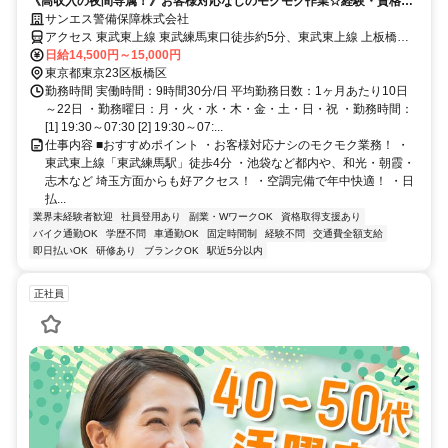
《高収入の夜間専属！》お客様対応なしのモクモク作業☆経験・資格は
必要なし♪WワークもOK！
サンエス警備保障株式会社
アクセス 東武東上線 東武練馬東口徒歩約5分、東武東上線 上板橋北
口(西)徒歩約18分、東武東上線 下赤塚北口徒歩約26分 「東武練馬
日給14,500円～15,000円
駅」より徒歩4分／直行直帰も可！＊池袋支社（「池袋駅」西口より
東京都東京23区板橋区
徒歩4分程度）
勤務時間 実働時間：9時間30分/日 平均勤務日数：1ヶ月あたり10日
～22日 ・勤務曜日：月・火・水・木・金・土・日・祝 ・勤務時間：
[1] 19:30～07:30 [2] 19:30～07:...
仕事内容 ■おすすめポイント ・お客様対応ナシのモクモク業務！ ・
東武東上線「東武練馬駅」徒歩4分 ・池袋など都内や、和光・朝霞・
志木など 埼玉方面からも好アクセス！ ・空調完備で年中快適！ ・日
払...
業界未経験者歓迎
社員登用あり
副業・WワークOK
資格取得支援あり
バイク通勤OK
学歴不問
車通勤OK
固定時間制
経験不問
交通費全額支給
即日払いOK
研修あり
ブランクOK
駅近5分以内
正社員