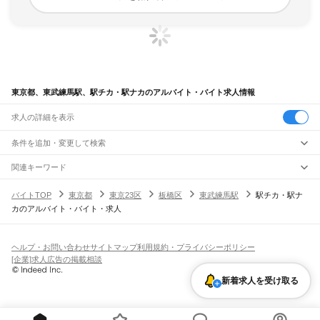
東京都、東武練馬駅、駅チカ・駅ナカのアルバイト・バイト求人情報
求人の詳細を表示
条件を追加・変更して検索
市区町村を追加・変更
関連キーワード
完全在宅ワーク 全国
シール貼り 在宅
現在地周辺
ガチャガチャ
犬カフェ
東京都
駅を追加・変更
バイトTOP
東京都
東京23区
板橋区
東武練馬駅
駅チカ・駅ナ
東京都
すべて
カのアルバイト・バイト・求人
東京23区
すべて
職種を追加・変更
JR東海道本線(東京～熱海)
千代田区
中央区
港区
新宿区
文京区
台東区
墨田区
江東区
品川区
目黒区
大田区
東京駅
新橋駅
品川駅
飲食・フードサービス
世田谷区
渋谷区
中野区
杉並区
豊島区
北区
荒川区
板橋区
練馬区
足立区
葛飾区
特徴を追加・変更
飲食・フードサービス
江戸川区
すべて
ヘルプ・お問い合わせ
サイトマップ
利用規約・プライバシーポリシー
JR山手線
ホールスタッフ
キッチンスタッフ
皿洗い・洗い場
精肉・鮮魚加工
給食調理
人気
[企業]求人広告の掲載相談
大崎駅
五反田駅
目黒駅
恵比寿駅
渋谷駅
原宿駅
代々木駅
新宿駅
新大久保駅
八王子市
立川市
武蔵野市
三鷹市
青梅市
府中市
昭島市
調布市
町田市
小金井市
雇用形態を追加・変更
パン屋（ベーカリー）
フードカウンター販売員
バー（BAR）・バーテンダー
日払いOK
高校生歓迎
学生歓迎
深夜の仕事
髪型・髪色自由
ひげOK
ネイルOK
高田馬場駅
目白駅
池袋駅
大塚駅
巣鴨駅
駒込駅
田端駅
西日暮里駅
日暮里駅
鶯谷駅
小平市
日野市
東村山市
国分寺市
国立市
福生市
狛江市
東大和市
清瀬市
新着求人を受け取る
飲食店補助（開店・閉店準備）
飲食店（店長・マネージャー）
ピアスOK
アルバイト・パート
履歴書不要
オープニングスタッフ
留学生・外国人活躍中
上野駅
御徒町駅
秋葉原駅
神田駅
東京駅
有楽町駅
新橋駅
浜松町駅
田町駅
東久留米市
武蔵村山市
多摩市
稲城市
羽村市
あきる野市
西東京市
大島町
利島村
都道府県を変更
営業・販売
勤務期間
正社員
高輪ゲートウェイ駅
品川駅
新島村
神津島村
三宅村
御蔵島村
八丈町
青ヶ島村
小笠原村
西多摩郡
営業・販売
すべて
短期
契約社員
単発・1日OK
長期
期間限定（春夏冬休み等）
JR南武線
営業
テレフォンアポインター（テレアポ）
ルートセールス
コンビニ
シフト
派遣社員