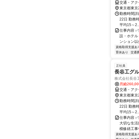
交通・アク
東京都東京
勤務時間詳
22日 勤務時
平均15～2..
仕事内容 
設・ホテル
ンション以
資格取得支援あ
育休あり
交通
正社員
長谷工グ
株式会社長谷
月給260,0
交通・アク
東京都東京
勤務時間詳
22日 勤務時
平均15～2..
仕事内容 
大切な生活
模修繕工事
資格取得支援あ