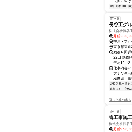
実際に稼げる
即日勤務OK
固
正社員
長谷工グル
株式会社長谷
月給300,0
交通・アク
東京都東京
勤務時間詳
22日 勤務時
平均15～2..
仕事内容 
大切な生活
模修繕工事
資格取得支援あ
賞与あり
育休
同じ企業の求人
正社員
管工事施工
株式会社長谷
月給260,0