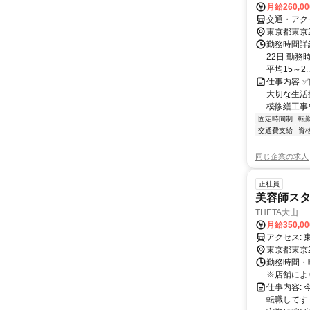
月給260,0
交通・アク
東京都東京
勤務時間詳
22日 勤務時
平均15～2..
仕事内容 
大切な生活
模修繕工事
固定時間制
転
交通費支給
資
同じ企業の求人
正社員
美容師ス
THETA大山
月給350,0
ア
東京都東京
勤務時間・曜
※店舗によ
仕事内容:
転職してす