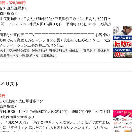
00円～320,000円
セス 直行直帰あり
23区板橋区
細 実働時間：1日あたり7時間30分 平均勤務日数：1ヶ月あたり20日 〜
間：9:00～17:30 (休憩時間1時間00分) ・平均終了時刻18:30 ・残業月
.
✅簡単な仕事内容 ￣￣V￣￣￣￣￣￣￣￣￣￣￣￣￣￣￣￣￣ お客様の
拠点であり資産である マンションを長く安心して住めるように、 大規
やリノベーション工事の 施工管理を行...
勤なし
交通費全額支給
経験者歓迎
有資格者歓迎
研修あり
賞与あり
育休あり
格取得手当あり
長期休暇あり
土日祝休み
タイリスト
00円
クセス: 東武東上線：大山駅徒歩２分
23区板橋区
日: 9:30～19:30（実働8時間／休憩1時間） ※9時間拘束 ※シフト制
り勤務時間の変動あり
 今、「月給50万円」「高歩合70％」 そんな求人、よく見かけますよね。
ぐに 『本当？』と感じたことがある方も多いと思います。 もちろん、