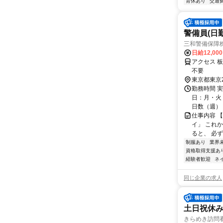
育休あり
交通
警備員(日勤
三和警備保障株
日給12,00
アクセス 
不要
東京都東京
勤務時間 実
日：月・火・
日数（週）：3
仕事内容 
イ」 これ
ると、 必ず
制服あり
業界
資格取得支援あ
経験者歓迎
ネ
同じ企業の求人
土日祝休
きらめき訪問