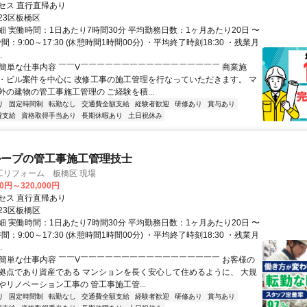
セス 直行直帰あり
23区板橋区
細 実働時間：1日あたり7時間30分 平均勤務日数：1ヶ月あたり20日 〜
間：9:00～17:30 (休憩時間1時間00分) ・平均終了時刻18:30 ・残業月
.
✅簡単な仕事内容 ￣￣V￣￣￣￣￣￣￣￣￣￣￣￣￣￣￣￣￣ 商業施
・ビル案件を中心に 改修工事の施工管理を行なっていただきます。 マ
外の建物の管工事施工管理の ご経験を積...
り
固定時間制
転勤なし
交通費全額支給
経験者歓迎
研修あり
賞与あり
費支給
資格取得手当あり
長期休暇あり
土日祝休み
ループの管工事施工管理技士
工リフォーム 板橋区 現場
00円～320,000円
セス 直行直帰あり
23区板橋区
細 実働時間：1日あたり7時間30分 平均勤務日数：1ヶ月あたり20日 〜
間：9:00～17:30 (休憩時間1時間00分) ・平均終了時刻18:30 ・残業月
.
✅簡単な仕事内容 ￣￣V￣￣￣￣￣￣￣￣￣￣￣￣￣￣￣￣￣ お客様の
拠点であり資産である マンションを長く安心して住めるように、 大規
やリノベーション工事の 管工事施工管...
り
固定時間制
転勤なし
交通費全額支給
経験者歓迎
研修あり
賞与あり