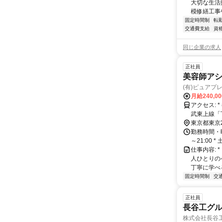
大切な生活
模修繕工事
固定時間制
転
交通費支給
資
同じ企業の求人
正社員
美容師ア
(有)ピュアプ
月給240,0
アクセス: * 都営三田線「新板橋駅」 徒歩30秒 * JR埼京線「板橋駅」 徒歩3分 * 東
武東上線「
東京都東京
勤務時間・曜日
～21:00 * 
仕事内容:
人ひとりの
丁寧に学べ
固定時間制
交
正社員
長谷工グル
株式会社長谷