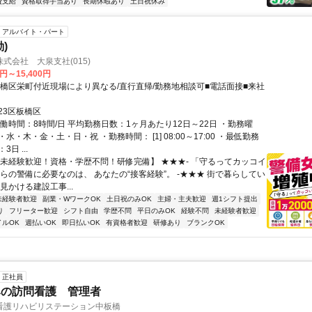
費支給
資格取得手当あり
長期休暇あり
土日祝休み
アルバイト・パート
)
式会社 大泉支社(015)
0円～15,400円
板橋区栄町付近現場により異なる/直行直帰/勤務地相談可■電話面接■来社
23区板橋区
働時間：8時間/日 平均勤務日数：1ヶ月あたり12日～22日 ・勤務曜
水・木・金・土・日・祝 ・勤務時間： [1] 08:00～17:00 ・最低勤務
日 ...
【未経験歓迎！資格・学歴不問！研修完備】 ★★★- 「守るってカッコイ
からの警備に必要なのは、 あなたの“接客経験”。 -★★★ 街で暮らしてい
見かける建設工事...
未経験者歓迎
副業・WワークOK
土日祝のみOK
主婦・主夫歓迎
週1シフト提出
り
フリーター歓迎
シフト自由
学歴不問
平日のみOK
経験不問
未経験者歓迎
イルOK
週払いOK
即日払いOK
有資格者歓迎
研修あり
ブランクOK
正社員
みの訪問看護 管理者
看護リハビリステーション中板橋