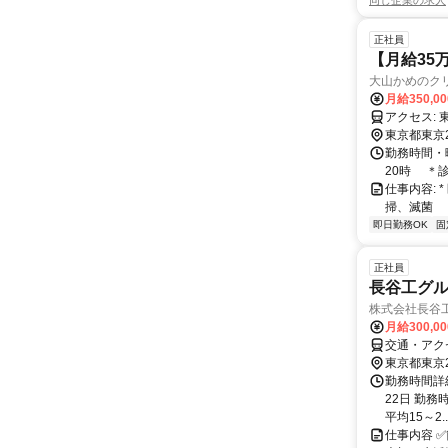
同じ企業の求人
正社員
【月給35
大山かめのク
月給350,0
東京都東京
勤務時間・
20時 ＊診
仕事内容: 
掃、滅菌
即日勤務OK
固
正社員
長谷工グル
株式会社長谷
月給300,0
交通・アク
東京都東京
勤務時間詳
22日 勤務時
平均15～2..
仕事内容 