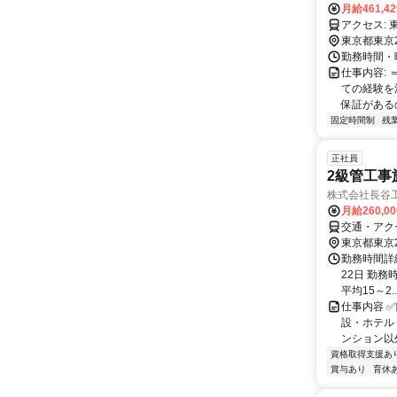
月給461,4
ア
東京都東京
勤務時間・曜日
仕事内容:
ての経験を
保証があるの
固定時間制
残
正社員
2級管工事
株式会社長谷
月給260,0
交通・アク
東京都東京
勤務時間詳
22日 勤務時
平均15～2..
仕事内容 
設・ホテル
ンション以
資格取得支援あ
賞与あり
育休