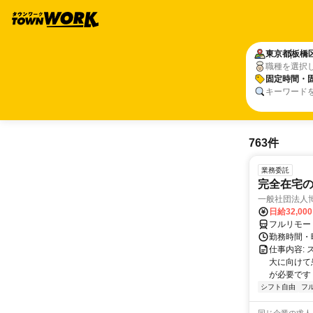
東京都
板橋
職種を選択
固定時間・
キーワード
763件
業務委託
完全在宅
一般社団法人
日給32,00
フルリモー
勤務時間・曜
仕事内容:
大に向けて
が必要です！
シフト自由
フ