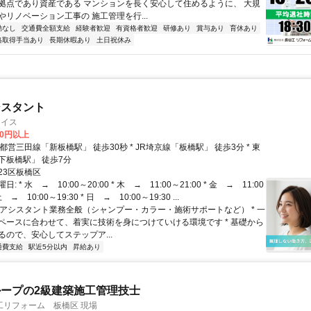
拠点であり資産である マンションを長く安心して住めるように、 大規
やリノベーション工事の 施工管理を行...
勤なし
交通費全額支給
経験者歓迎
有資格者歓迎
研修あり
賞与あり
育休あり
格取得手当あり
長期休暇あり
土日祝休み
シスタント
レイス
00円以上
下板橋駅」 徒歩7分
23区板橋区
: * 水 → 10:00～20:00 * 木 → 11:00～21:00 * 金 → 11:00
土 → 10:00～19:30 * 日 → 10:00～19:30 ...
 * アシスタント業務全般（シャンプー・カラー・施術サポートなど） * 一
ペースに合わせて、着実に技術を身につけていける環境です * 基礎から
るので、安心してステップア...
通費支給
駅近5分以内
昇給あり
ープの2級建築施工管理技士
工リフォーム 板橋区 現場