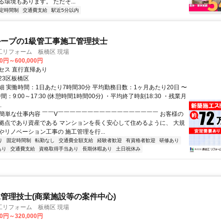
環境もあります。 ただそ...
定時間制
交通費支給
駅近5分以内
ープの1級管工事施工管理技士
工リフォーム 板橋区 現場
00円～600,000円
セス 直行直帰あり
23区板橋区
細 実働時間：1日あたり7時間30分 平均勤務日数：1ヶ月あたり20日 〜
間：9:00～17:30 (休憩時間1時間00分) ・平均終了時刻18:30 ・残業月
.
✅簡単な仕事内容 ￣￣V￣￣￣￣￣￣￣￣￣￣￣￣￣￣￣￣￣ お客様の
拠点であり資産である マンションを長く安心して住めるように、 大規
やリノベーション工事の 施工管理を行...
り
固定時間制
転勤なし
交通費全額支給
経験者歓迎
有資格者歓迎
研修あり
あり
交通費支給
資格取得手当あり
長期休暇あり
土日祝休み
管理技士(商業施設等の案件中心)
工リフォーム 板橋区 現場
00円～320,000円