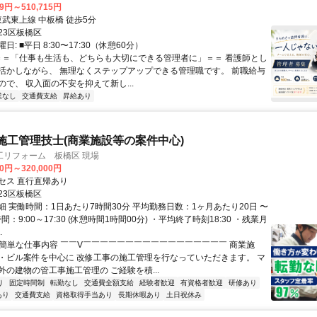
29円～510,715円
クセス: 東武東上線 中板橋 徒歩5分
23区板橋区
: ■平日 8:30〜17:30（休憩60分）
 ＝＝「仕事も生活も、どちらも大切にできる管理者に」＝＝ 看護師とし
活かしながら、 無理なくステップアップできる管理職です。 前職給与
で、 収入面の不安を抑えて新し...
業なし
交通費支給
昇給あり
施工管理技士(商業施設等の案件中心)
工リフォーム 板橋区 現場
00円～320,000円
セス 直行直帰あり
23区板橋区
細 実働時間：1日あたり7時間30分 平均勤務日数：1ヶ月あたり20日 〜
間：9:00～17:30 (休憩時間1時間00分) ・平均終了時刻18:30 ・残業月
.
✅簡単な仕事内容 ￣￣V￣￣￣￣￣￣￣￣￣￣￣￣￣￣￣￣￣ 商業施
・ビル案件を中心に 改修工事の施工管理を行なっていただきます。 マ
外の建物の管工事施工管理の ご経験を積...
り
固定時間制
転勤なし
交通費全額支給
経験者歓迎
有資格者歓迎
研修あり
あり
交通費支給
資格取得手当あり
長期休暇あり
土日祝休み