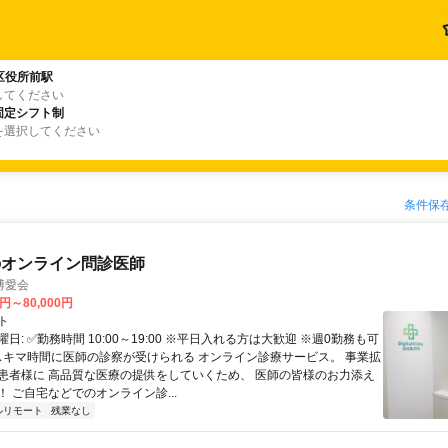
区役所前駅
してください
固定シフト制
を選択してください
条件保
のオンライン問診医師
博愛会
0円～80,000円
ト
日: ✅勤務時間 10:00～19:00 ※平日入れる方は大歓迎 ※週0勤務も可
 スキマ時間に医師の診察が受けられる オンライン診療サービス。 事業拡
患者様に 高品質な医療の提供をしていくため、 医師の皆様のお力添え
 ご自宅などでのオンライン診...
ルリモート
残業なし