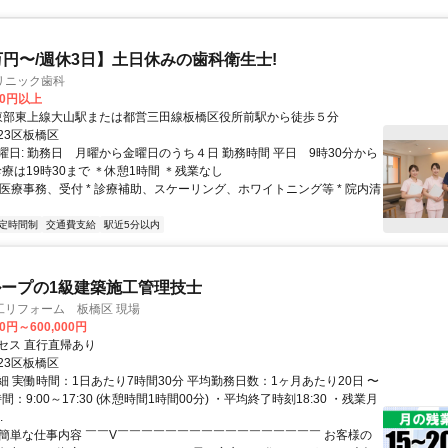
万円〜/週休3日】土日休みの歯科衛生士!
リニック歯科
00円以上
アクセス: 東部東上線大山駅または都営三田線板橋区役所前駅から徒歩５分
23区板橋区
曜日: 勤務日 月曜から金曜日のうち４日 勤務時間 平日 9時30分から
療は19時30まで ＊休憩1時間 ＊残業なし
* 医療事務、受付 * 診療補助、スケーリング、ホワイトニング等 * 院内清
定時間制
交通費支給
駅近5分以内
ープの1級建築施工管理技士
工リフォーム 板橋区 現場
00円～600,000円
セス 直行直帰あり
23区板橋区
細 実働時間：1日あたり7時間30分 平均勤務日数：1ヶ月あたり20日 〜
間：9:00～17:30 (休憩時間1時間00分) ・平均終了時刻18:30 ・残業月
.
✅簡単な仕事内容 ￣￣V￣￣￣￣￣￣￣￣￣￣￣￣￣￣￣￣￣ お客様の