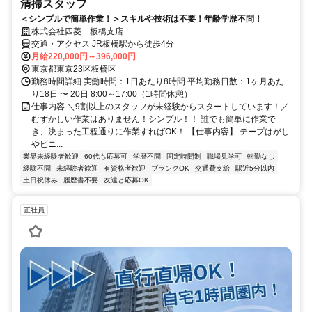
清掃スタッフ
＜シンプルで簡単作業！＞スキルや技術は不要！年齢学歴不問！
株式会社四菱 板橋支店
交通・アクセス JR板橋駅から徒歩4分
月給220,000円～396,000円
東京都東京23区板橋区
勤務時間詳細 実働時間：1日あたり8時間 平均勤務日数：1ヶ月あた
り18日 〜 20日 8:00～17:00（1時間休憩）
仕事内容 ＼9割以上のスタッフが未経験からスタートしています！／
むずかしい作業はありません！シンプル！！ 誰でも簡単に作業で
き、決まった工程通りに作業すればOK！ 【仕事内容】 テープはがし
やビニ...
業界未経験者歓迎
60代も応募可
学歴不問
固定時間制
職場見学可
転勤なし
経験不問
未経験者歓迎
有資格者歓迎
ブランクOK
交通費支給
駅近5分以内
土日祝休み
履歴書不要
友達と応募OK
正社員