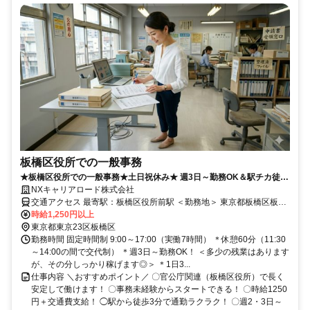
板橋区役所での一般事務
★板橋区役所での一般事務★土日祝休み★ 週3日～勤務OK＆駅チカ徒歩
NXキャリアロード株式会社
3分！ ✅️申請書類のチェックや専用システムへの入力業務
交通アクセス 最寄駅：板橋区役所前駅 ＜勤務地＞ 東京都板橋区板橋
２丁目６５ （板橋区役所内） ＜アクセス＞ 都営三田線「板橋区役所
時給1,250円以上
前駅」～徒歩3分 東武東上線「大山駅」～徒歩10分
東京都東京23区板橋区
勤務時間 固定時間制 9:00～17:00（実働7時間） ＊休憩60分（11:30
～14:00の間で交代制） ＊週3日～勤務OK！ ＜多少の残業はあります
が、その分しっかり稼げます◎＞ ＊1日3...
仕事内容 ＼おすすめポイント／ 〇官公庁関連（板橋区役所）で長く
安定して働けます！ 〇事務未経験からスタートできる！ 〇時給1250
円＋交通費支給！ ◯駅から徒歩3分で通勤ラクラク！ 〇週2・3日～