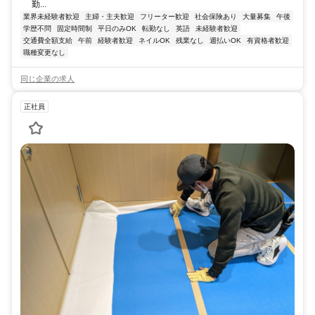
勤...
業界未経験者歓迎
主婦・主夫歓迎
フリーター歓迎
社会保険あり
大量募集
午後
学歴不問
固定時間制
平日のみOK
転勤なし
英語
未経験者歓迎
交通費全額支給
午前
経験者歓迎
ネイルOK
残業なし
週払いOK
有資格者歓迎
職種変更なし
同じ企業の求人
正社員