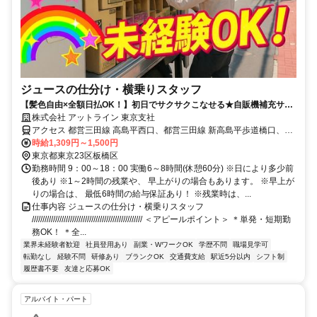
ジュースの仕分け・横乗りスタッフ
【髪色自由×全額日払OK！】初日でサクサクこなせる★自販機補充サポ
ート＜履歴書不要×WEB面談OK＞
株式会社 アットライン 東京支社
アクセス 都営三田線 高島平西口、都営三田線 新高島平歩道橋口、都
営三田線 西台西口
時給1,309円～1,500円
東京都東京23区板橋区
勤務時間 9：00～18：00 実働6～8時間(休憩60分) ※日により多少前
後あり ※1～2時間の残業や、 早上がりの場合もあります。 ※早上が
りの場合は、 最低6時間の給与保証あり！ ※残業時は、...
仕事内容 ジュースの仕分け・横乗りスタッフ
//////////////////////////////////////////////////// ＜アピールポイント＞ ＊単発・短期勤
務OK！ ＊全...
業界未経験者歓迎
社員登用あり
副業・WワークOK
学歴不問
職場見学可
転勤なし
経験不問
研修あり
ブランクOK
交通費支給
駅近5分以内
シフト制
履歴書不要
友達と応募OK
アルバイト・パート