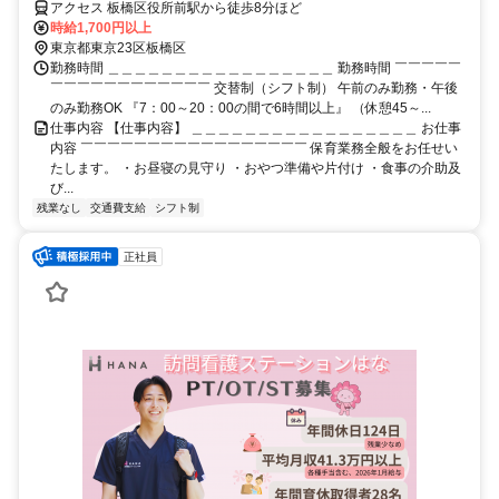
アクセス 板橋区役所前駅から徒歩8分ほど
時給1,700円以上
東京都東京23区板橋区
勤務時間 ＿＿＿＿＿＿＿＿＿＿＿＿＿＿＿＿＿ 勤務時間 ￣￣￣￣￣
￣￣￣￣￣￣￣￣￣￣￣￣ 交替制（シフト制） 午前のみ勤務・午後
のみ勤務OK 『7：00～20：00の間で6時間以上』 （休憩45～...
仕事内容 【仕事内容】 ＿＿＿＿＿＿＿＿＿＿＿＿＿＿＿＿＿ お仕事
内容 ￣￣￣￣￣￣￣￣￣￣￣￣￣￣￣￣￣ 保育業務全般をお任せい
たします。 ・お昼寝の見守り ・おやつ準備や片付け ・食事の介助及
び...
残業なし
交通費支給
シフト制
正社員