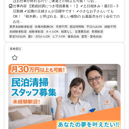
はお仕事が終わるので ご家庭との両立も可能！ ◎お...
仕事内容 【業績好調につき増員募集！！】 ✔土日祝休み！週2日～3
日勤務 ✔近隣の主婦さんが活躍中です！ ✔小さなお子さんいても
OK！ 『樹木葬』と呼ばれる、新しい種類の お墓販売を行う会社での
お仕...
業界未経験者歓迎
扶養内勤務OK
学歴不問
固定時間制
平日のみOK
経験不問
未経験者歓迎
経験者歓迎
ネイルOK
残業なし
交通費支給
長期歓迎
駅近5分以内
週2・3日からOK
ピアスOK
服装自由
髪型・髪色自由
業務委託