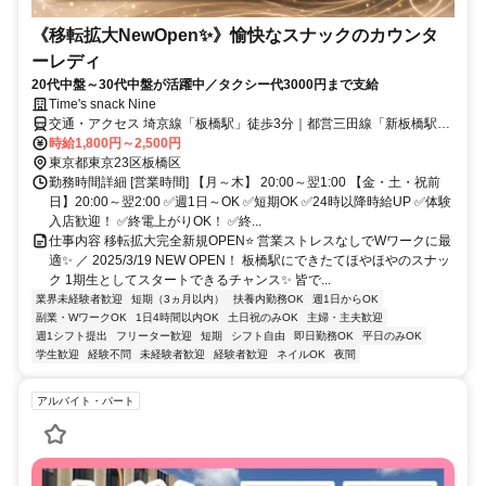
《移転拡大NewOpen✨》愉快なスナックのカウンタ
ーレディ
20代中盤～30代中盤が活躍中／タクシー代3000円まで支給
Time's snack Nine
交通・アクセス 埼京線「板橋駅」徒歩3分｜都営三田線「新板橋駅」
徒歩5分｜東武東上線「下板橋駅」徒歩10分
時給1,800円～2,500円
東京都東京23区板橋区
勤務時間詳細 [営業時間] 【月～木】 20:00～翌1:00 【金・土・祝前
日】20:00～翌2:00 ✅週1日～OK ✅短期OK ✅24時以降時給UP ✅体験
入店歓迎！ ✅終電上がりOK！ ✅終...
仕事内容 移転拡大完全新規OPEN⭐ 営業ストレスなしでWワークに最
適✨ ／ 2025/3/19 NEW OPEN！ 板橋駅にできたてほやほやのスナッ
ク 1期生としてスタートできるチャンス✨ 皆で...
業界未経験者歓迎
短期（3ヵ月以内）
扶養内勤務OK
週1日からOK
副業・WワークOK
1日4時間以内OK
土日祝のみOK
主婦・主夫歓迎
週1シフト提出
フリーター歓迎
短期
シフト自由
即日勤務OK
平日のみOK
学生歓迎
経験不問
未経験者歓迎
経験者歓迎
ネイルOK
夜間
アルバイト・パート