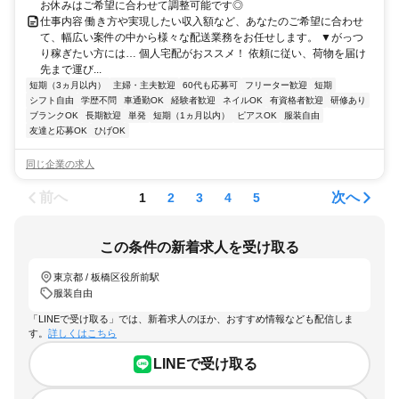
お休みはご希望に合わせて調整可能です◎
仕事内容 働き方や実現したい収入額など、あなたのご希望に合わせ
て、幅広い案件の中から様々な配送業務をお任せします。 ▼がっつ
り稼ぎたい方には… 個人宅配がおススメ！ 依頼に従い、荷物を届け
先まで運び...
短期（3ヵ月以内）
主婦・主夫歓迎
60代も応募可
フリーター歓迎
短期
シフト自由
学歴不問
車通勤OK
経験者歓迎
ネイルOK
有資格者歓迎
研修あり
ブランクOK
長期歓迎
単発
短期（1ヵ月以内）
ピアスOK
服装自由
友達と応募OK
ひげOK
同じ企業の求人
前へ
次へ
1
2
3
4
5
この条件の新着求人を受け取る
東京都 / 板橋区役所前駅
服装自由
「LINEで受け取る」では、新着求人のほか、おすすめ情報なども配信しま
す。
詳しくはこちら
LINEで受け取る