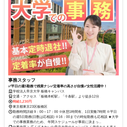
事務スタッフ
✅平日の週5勤務で残業ナシ✅定着率の高さが自慢✅女性活躍中！
学校法人帝京大学 板橋キャンパス
交通・アクセス 「板橋本町駅」「十条駅」より徒歩12分
時給1,230円
東京都東京23区板橋区
勤務時間詳細 9：00～17：00 ※休憩1時間有、1日実働7時間 ※平日
の週5日勤務(日数は応相談) ※16：00までの時短勤務も応相談 ★大学
での事務業務のため、 年間スケジュールが事前に決まっ...