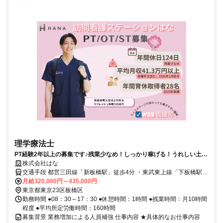
理学療法士
PT経験2年以上の募集です♪残業少なめ！しっかり稼げる！うれしい土日
祝日休み・年間休日124日！
株式会社はな
交通手段 都営三田線「新板橋駅」徒歩4分 ・東武東上線「下板橋駅」
徒歩6分 ・JR埼京線「板橋駅」徒歩7分 【最寄り駅】 ・都営三田線
月給320,000円～435,000円
「新板橋駅」
東京都東京23区板橋区
勤務時間 ●08：30～17：30 ●休憩時間：1時間 ●残業時間：月10時間
程度 ●平均所定労働時間：160時間
募集背景 業務増加による人員補強 仕事内容 ★具体的なお仕事内容