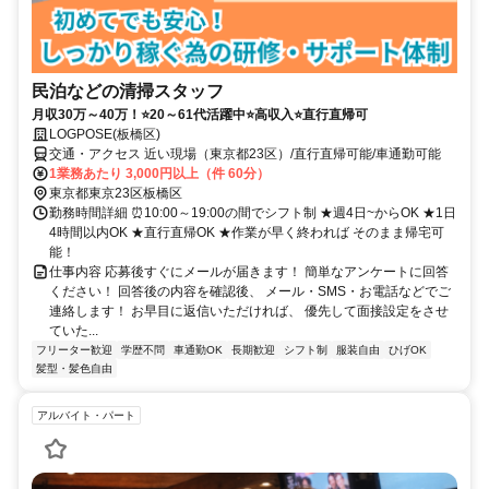
民泊などの清掃スタッフ
月収30万～40万！⭐20～61代活躍中⭐高収入⭐直行直帰可
LOGPOSE(板橋区)
交通・アクセス 近い現場（東京都23区）/直行直帰可能/車通勤可能
1業務あたり 3,000円以上（件 60分）
東京都東京23区板橋区
勤務時間詳細 ⏰10:00～19:00の間でシフト制 ★週4日~からOK ★1日
4時間以内OK ★直行直帰OK ★作業が早く終われば そのまま帰宅可
能！
仕事内容 応募後すぐにメールが届きます！ 簡単なアンケートに回答
ください！ 回答後の内容を確認後、 メール・SMS・お電話などでご
連絡します！ お早目に返信いただければ、 優先して面接設定をさせ
ていた...
フリーター歓迎
学歴不問
車通勤OK
長期歓迎
シフト制
服装自由
ひげOK
髪型・髪色自由
アルバイト・パート