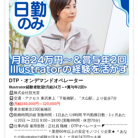
DTP・オンデマンドオペレーター
Illustrator経験者歓迎❗月給24万～×賞与年2回✨
株式会社技光堂
交通・アクセス 東武東上「下板橋駅」「大山駅」より徒歩7分
月給240,000円～320,000円
東京都東京23区板橋区
勤務時間詳細 実働時間：1日あたり8時間 平均勤務日数：1ヶ月あた
り20日 〜 22日 9:00～18:00 (実働8時間・休憩70分)
仕事内容 雇用形態：正社員 職種：DTPオペレーター ◤￣￣￣￣￣￣
￣￣￣￣￣￣￣￣￣ ＊業歴60年以上の安定モノづくり企業★ ＊あな
たのIllustratorの経験が活きる！ ＊月給24万円〜＆嬉...