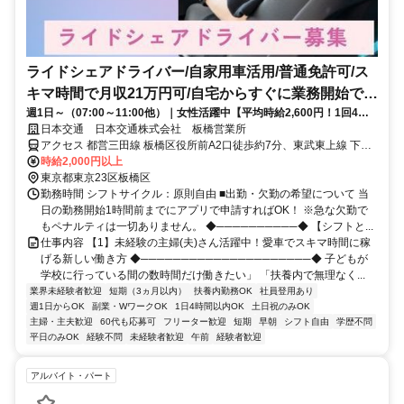
ライドシェアドライバー/自家用車活用/普通免許可/ス
キマ時間で月収21万円可/自宅からすぐに業務開始でき
週1日～（07:00～11:00他）｜女性活躍中【平均時給2,600円！1回4時
る
間・愛車で直行直帰】ライドシェアのドライバー◎週1回・4時間でOK
日本交通 日本交通株式会社 板橋営業所
なのでスキマ時間に！当日の急なシフト変更も調整OK！
アクセス 都営三田線 板橋区役所前A2口徒歩約7分、東武東上線 下板
橋北口徒歩約6分、東武東上線 大山（東京都）北口徒歩約8分
時給2,000円以上
東京都東京23区板橋区
勤務時間 シフトサイクル：原則自由 ■出勤・欠勤の希望について 当
日の勤務開始1時間前までにアプリで申請すればOK！ ※急な欠勤で
もペナルティは一切ありません。 ◆──────────◆ 【シフトと...
仕事内容 【1】未経験の主婦(夫)さん活躍中！愛車でスキマ時間に稼
げる新しい働き方 ◆─────────────────────◆ 子どもが
学校に行っている間の数時間だけ働きたい」 「扶養内で無理なく...
業界未経験者歓迎
短期（3ヵ月以内）
扶養内勤務OK
社員登用あり
週1日からOK
副業・WワークOK
1日4時間以内OK
土日祝のみOK
主婦・主夫歓迎
60代も応募可
フリーター歓迎
短期
早朝
シフト自由
学歴不問
平日のみOK
経験不問
未経験者歓迎
午前
経験者歓迎
アルバイト・パート