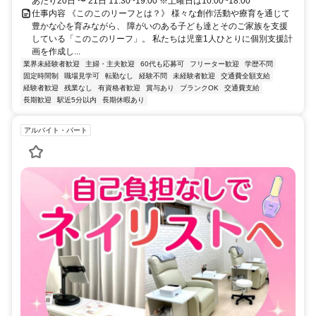
あたり20日 〜 21日 11:30~19:00 ※土曜日は10:00~18:00
仕事内容 《このこのリーフとは？》 様々な創作活動や療育を通じて
豊かな心を育みながら、 障がいのある子ども達とそのご家族を支援
している「このこのリーフ」。 私たちは児童1人ひとりに個別支援計
画を作成し...
業界未経験者歓迎
主婦・主夫歓迎
60代も応募可
フリーター歓迎
学歴不問
固定時間制
職場見学可
転勤なし
経験不問
未経験者歓迎
交通費全額支給
経験者歓迎
残業なし
有資格者歓迎
賞与あり
ブランクOK
交通費支給
長期歓迎
駅近5分以内
長期休暇あり
アルバイト・パート