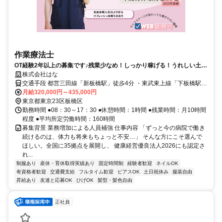
作業療法士
OT経験2年以上の募集です♪残業少なめ！しっかり稼げる！うれしい土日
祝日休み・年間休日124日！
株式会社はな
交通手段 都営三田線「新板橋駅」徒歩4分 ・東武東上線「下板橋駅」
徒歩6分 ・JR埼京線「板橋駅」徒歩7分 【最寄り駅】 ・都営三田線
月給320,000円～435,000円
「新板橋駅」
東京都東京23区板橋区
勤務時間 ●08：30～17：30 ●休憩時間：1時間 ●残業時間：月10時間
程度 ●平均所定労働時間：160時間
募集背景 業務増加による人員補強 仕事内容 「ずっと今の病院で働き
続けるのは、体力も将来もちょっと不安…」 そんな方にこそ選んで
ほしい。全国に35拠点を展開し、 健康経営優良法人2026にも認定さ
れ...
制服あり
産休・育休取得実績あり
固定時間制
経験者歓迎
ネイルOK
有資格者歓迎
交通費支給
フルタイム歓迎
ピアスOK
土日祝休み
服装自由
昇給あり
友達と応募OK
ひげOK
髪型・髪色自由
正社員