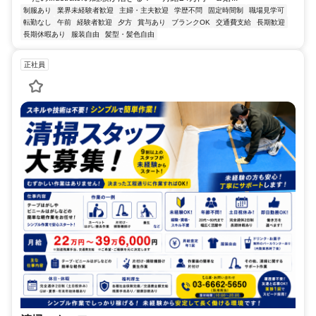
制服あり
業界未経験者歓迎
主婦・主夫歓迎
学歴不問
固定時間制
職場見学可
転勤なし
午前
経験者歓迎
夕方
賞与あり
ブランクOK
交通費支給
長期歓迎
長期休暇あり
服装自由
髪型・髪色自由
正社員