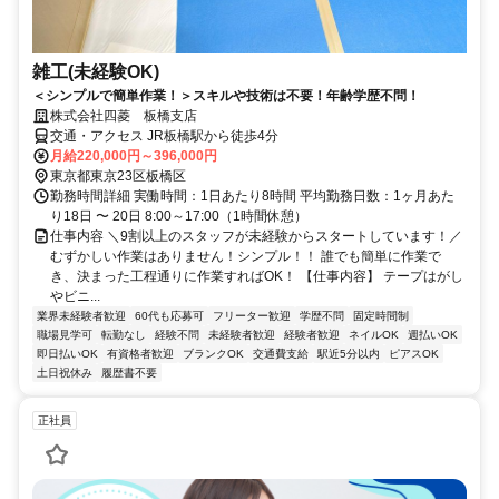
雑工(未経験OK)
＜シンプルで簡単作業！＞スキルや技術は不要！年齢学歴不問！
株式会社四菱 板橋支店
交通・アクセス JR板橋駅から徒歩4分
月給220,000円～396,000円
東京都東京23区板橋区
勤務時間詳細 実働時間：1日あたり8時間 平均勤務日数：1ヶ月あた
り18日 〜 20日 8:00～17:00（1時間休憩）
仕事内容 ＼9割以上のスタッフが未経験からスタートしています！／
むずかしい作業はありません！シンプル！！ 誰でも簡単に作業で
き、決まった工程通りに作業すればOK！ 【仕事内容】 テープはがし
やビニ...
業界未経験者歓迎
60代も応募可
フリーター歓迎
学歴不問
固定時間制
職場見学可
転勤なし
経験不問
未経験者歓迎
経験者歓迎
ネイルOK
週払いOK
即日払いOK
有資格者歓迎
ブランクOK
交通費支給
駅近5分以内
ピアスOK
土日祝休み
履歴書不要
正社員