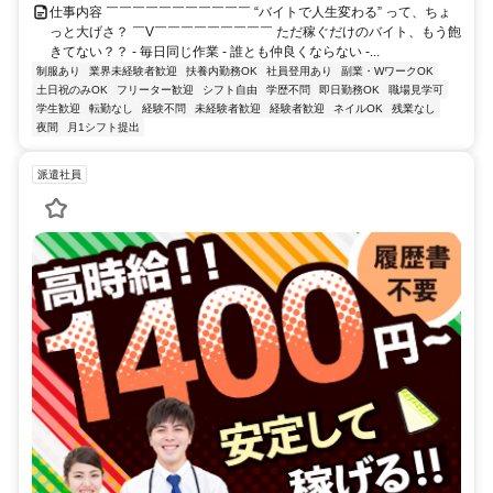
仕事内容 ￣￣￣￣￣￣￣￣￣￣￣ “バイトで人生変わる” って、ちょ
っと大げさ？ ￣V￣￣￣￣￣￣￣￣￣ ただ稼ぐだけのバイト、もう飽
きてない？？ - 毎日同じ作業 - 誰とも仲良くならない -...
制服あり
業界未経験者歓迎
扶養内勤務OK
社員登用あり
副業・WワークOK
土日祝のみOK
フリーター歓迎
シフト自由
学歴不問
即日勤務OK
職場見学可
学生歓迎
転勤なし
経験不問
未経験者歓迎
経験者歓迎
ネイルOK
残業なし
夜間
月1シフト提出
派遣社員