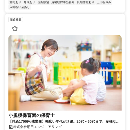
賞与あり
育休あり
長期歓迎
資格取得手当あり
長期休暇あり
土日祝休み
入社祝い金あり
派遣社員
小規模保育園の保育士
【時給1700円/残業無】幅広い年代が活躍。20代～60代まで、多様な仲
間がいます。
株式会社朝日エンジニアリング