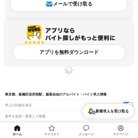
メールで受け取る
アプリを無料ダウンロード
東京都、板橋区役所前駅、服装自由のアルバイト・バイト求人情報
求人の詳細を表示
新着求人を受け取る
条件を追加・変更して検索
市区町村を追加・変更
関連キーワード
完全在宅ワーク 全国
シール貼り 在宅
現在地周辺
ガチャガチャ
犬カフェ
東京都
ホーム
マイリスト
メッセージ
マイページ
駅を追加・変更