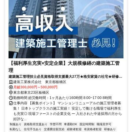
【福利厚生充実×安定企業】大規模修繕の建築施工管
理
建築施工管理技士必見資格取得支援最大27万★格安家賃の社宅★研修あ
り
建装工業株式会社 東京都板橋区
月給300,000円～500,000円
東京都東京23区板橋区
勤務時間 総労働時間：1ヶ月あたり160時間 8:00~17:00 8時間
仕事内容 【募集ポイント】 マンションリニューアルの施工管理者募
集！ 日本トップクラスの施工実績！ 安定して働ける職場で福利厚生
も充実◎ 現場ファーストの企業文化 ー 入社された中途採用の方から
好評な...
制服あり
資格取得支援あり
学歴不問
車通勤OK
固定時間制
職場見学可
転勤なし
住宅手当あり
交通費全額支給
経験者歓迎
有資格者歓迎
研修あり