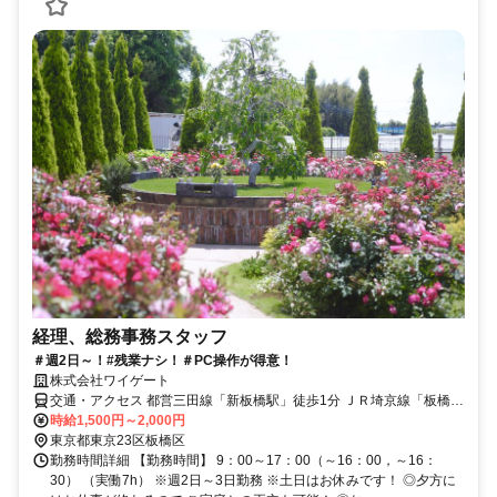
経理、総務事務スタッフ
＃週2日～！#残業ナシ！＃PC操作が得意！
株式会社ワイゲート
交通・アクセス 都営三田線「新板橋駅」徒歩1分 ＪＲ埼京線「板橋
駅」徒歩5分
時給1,500円～2,000円
東京都東京23区板橋区
勤務時間詳細 【勤務時間】 9：00～17：00（～16：00，～16：
30） （実働7h） ※週2日～3日勤務 ※土日はお休みです！ ◎夕方に