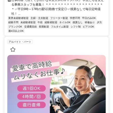
仕事内容 ＼広くてきれいな帝京大学のキャンパス／ 学生たちを支え
る事務スタッフを募集！ ＊＊＊＊＊＊＊＊＊＊＊＊＊＊＊＊＊＊＊
＊ ✅平日9時～17時の週5日勤務で安定◎ ✅残業なしで毎日定時退
社！ ...
業界未経験者歓迎
主婦・主夫歓迎
フリーター歓迎
学歴不問
平日のみOK
経験不問
未経験者歓迎
午前
経験者歓迎
ネイルOK
残業なし
研修あり
夕方
ブランクOK
交通費支給
長期歓迎
フルタイム歓迎
シフト制
ピアスOK
週4日以上OK
アルバイト・パート