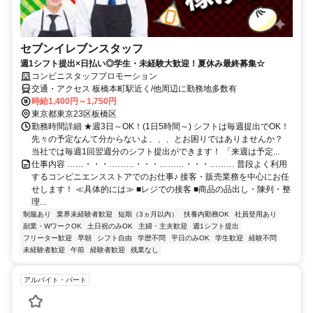
セブンイレブンスタッフ
週1シフト提出×日払い◎学生・未経験大歓迎！夏休み最終募集☆
コンビニスタッフプロモーション
交通・アクセス 板橋本町駅近く/他周辺に勤務地多数有
時給1,400円～1,750円
東京都東京23区板橋区
勤務時間詳細 ★週3日～OK！(1日5時間～) シフトは毎週提出でOK！
先々の予定なんて分からないよ、、、とお困りではありませんか？
当社では毎週1回翌週分のシフト提出ができます！ 「来週は予定...
仕事内容 ……・・・………・・・………・・・……… 普段よく利用
するコンビニエンスストアでのお仕事♪ 接客・販売業務を中心にお任
せします！ ≪具体的には≫ ■レジでの接客 ■商品の品出し・陳列・整
理...
制服あり
業界未経験者歓迎
短期（3ヵ月以内）
扶養内勤務OK
社員登用あり
副業・WワークOK
土日祝のみOK
主婦・主夫歓迎
週1シフト提出
フリーター歓迎
早朝
シフト自由
学歴不問
平日のみOK
学生歓迎
経験不問
未経験者歓迎
午前
経験者歓迎
残業なし
アルバイト・パート