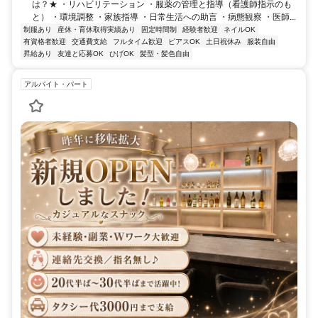
は？★ ・リハビリテーション ・服薬の管理と指導（看護師指示のも
と） ・環境調整 ・家族指導 ・日常生活への助言 ・病態観察 ・医師...
制服あり
産休・育休取得実績あり
固定時間制
経験者歓迎
ネイルOK
有資格者歓迎
交通費支給
フルタイム歓迎
ピアスOK
土日祝休み
服装自由
昇給あり
友達と応募OK
ひげOK
髪型・髪色自由
アルバイト・パート