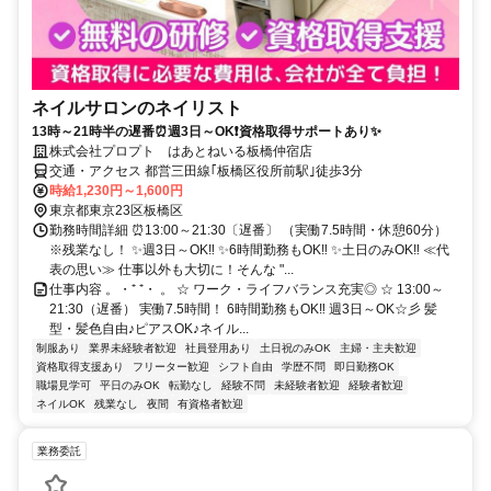
ネイルサロンのネイリスト
13時～21時半の遅番⏰週3日～OK❗資格取得サポートあり✨
株式会社プロプト はあとねいる板橋仲宿店
交通・アクセス 都営三田線｢板橋区役所前駅｣徒歩3分
時給1,230円～1,600円
東京都東京23区板橋区
勤務時間詳細 ⏰13:00～21:30〔遅番〕 （実働7.5時間・休憩60分）
※残業なし！ ✨週3日～OK‼ ✨6時間勤務もOK‼ ✨土日のみOK‼ ≪代
表の思い≫ 仕事以外も大切に！そんな "...
仕事内容 。・⁺ ⁺・ 。 ☆ ワーク・ライフバランス充実◎ ☆ 13:00～
21:30（遅番） 実働7.5時間！ 6時間勤務もOK‼ 週3日～OK☆彡 髪
型・髪色自由♪ピアスOK♪ネイル...
制服あり
業界未経験者歓迎
社員登用あり
土日祝のみOK
主婦・主夫歓迎
資格取得支援あり
フリーター歓迎
シフト自由
学歴不問
即日勤務OK
職場見学可
平日のみOK
転勤なし
経験不問
未経験者歓迎
経験者歓迎
ネイルOK
残業なし
夜間
有資格者歓迎
業務委託