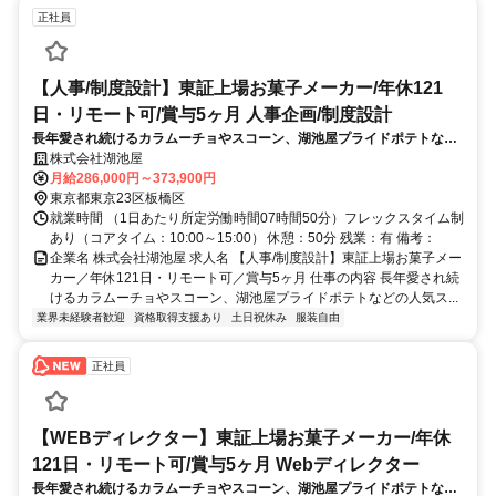
正社員
【人事/制度設計】東証上場お菓子メーカー/年休121
日・リモート可/賞与5ヶ月 人事企画/制度設計
長年愛され続けるカラムーチョやスコーン、湖池屋プライドポテトなど
の人気スナック製品を取り扱う当社にて、人事制度設計・運用業務をお
株式会社湖池屋
任せします。将来的には管理職としてのご活躍も期待しています。
月給286,000円～373,900円
東京都東京23区板橋区
就業時間 （1日あたり所定労働時間07時間50分）フレックスタイム制
あり（コアタイム：10:00～15:00） 休憩：50分 残業：有 備考：
企業名 株式会社湖池屋 求人名 【人事/制度設計】東証上場お菓子メー
カー／年休121日・リモート可／賞与5ヶ月 仕事の内容 長年愛され続
けるカラムーチョやスコーン、湖池屋プライドポテトなどの人気ス...
業界未経験者歓迎
資格取得支援あり
土日祝休み
服装自由
正社員
【WEBディレクター】東証上場お菓子メーカー/年休
121日・リモート可/賞与5ヶ月 Webディレクター
長年愛され続けるカラムーチョやスコーン、湖池屋プライドポテトなど