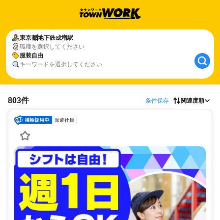
東京都
地下鉄成増駅
職種を選択してください
服装自由
キーワードを選択してください
803件
条件保存
関連度順
派遣社員