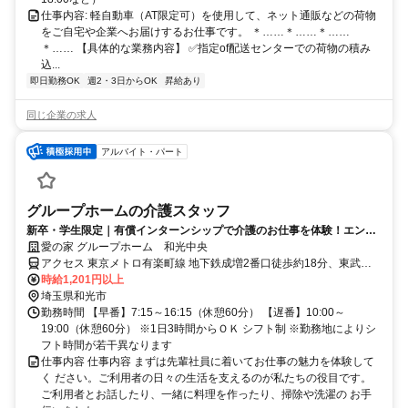
仕事内容: 軽自動車（AT限定可）を使用して、ネット通販などの荷物
をご自宅や企業へお届けするお仕事です。 ＊……＊……＊……
＊…… 【具体的な業務内容】 ✅️指定of配送センターでの荷物の積み
込...
即日勤務OK
週2・3日からOK
昇給あり
同じ企業の求人
アルバイト・パート
グループホームの介護スタッフ
新卒・学生限定｜有償インターンシップで介護のお仕事を体験！エント
リー前に業界体験♪
愛の家 グループホーム 和光中央
アクセス 東京メトロ有楽町線 地下鉄成増2番口徒歩約18分、東武東
上線 和光市南口徒歩約18分、東京メトロ有楽町線 和光市南口徒歩約
時給1,201円以上
18分 「地下鉄成増駅」徒歩17分 和光陸橋徒歩5分
埼玉県和光市
勤務時間 【早番】7:15～16:15（休憩60分） 【遅番】10:00～
19:00（休憩60分） ※1日3時間からＯＫ シフト制 ※勤務地によりシ
フト時間が若干異なります
仕事内容 仕事内容 まずは先輩社員に着いてお仕事の魅力を体験して
く ださい。ご利用者の日々の生活を支えるのが私たちの役目です。
ご利用者とお話したり、一緒に料理を作ったり、掃除や洗濯の お手