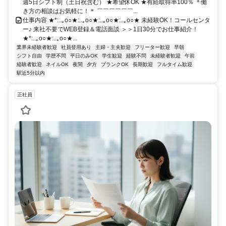
週5日シフト制（土日祝含む） ★希望休OK ★有給取得率100％ ＊働
き方の相談はお気軽に！＊ ￣￣￣￣￣￣...
仕事内容 ★*:..｡o○★:..｡o○★:..｡o○★:..｡o○★ 未経験OK！コールセンタ
ー♪ 来社不要でWEB登録＆電話面談 ＞＞1日30分でお仕事紹介！
★*:..｡o○★:..｡o○★...
業界未経験者歓迎
社員登用あり
主婦・主夫歓迎
フリーター歓迎
早朝
シフト自由
学歴不問
平日のみOK
学生歓迎
経験不問
未経験者歓迎
午前
経験者歓迎
ネイルOK
夜間
夕方
ブランクOK
長期歓迎
フルタイム歓迎
駅近5分以内
正社員