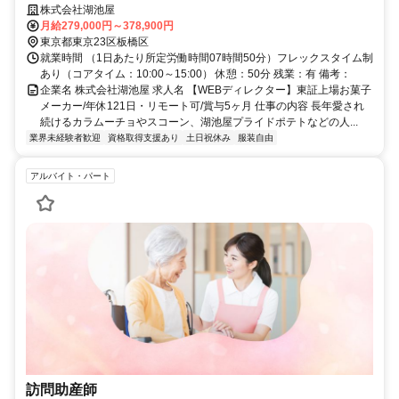
の人気スナック製品の製造・販売を行う当社にて、EC事業部のWEBデ
株式会社湖池屋
ィレクターとして、社内外と連携した制作・運用ディレクションをお任
月給279,000円～378,900円
せします
東京都東京23区板橋区
就業時間 （1日あたり所定労働時間07時間50分）フレックスタイム制
あり（コアタイム：10:00～15:00） 休憩：50分 残業：有 備考：
企業名 株式会社湖池屋 求人名 【WEBディレクター】東証上場お菓子
メーカー/年休121日・リモート可/賞与5ヶ月 仕事の内容 長年愛され
続けるカラムーチョやスコーン、湖池屋プライドポテトなどの人...
業界未経験者歓迎
資格取得支援あり
土日祝休み
服装自由
アルバイト・パート
訪問助産師