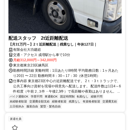
配送スタッフ 2t近距離配送
【月31万円～】2ｔ近距離配送｜残業なし｜年休127日｜
有限会社大功建総
交通・アクセス 成増駅から車で10分
月給312,000円～342,000円
東京都東京23区練馬区
勤務時間詳細 実働時間：1日あたり8時間 平均勤務日数：1ヶ月あた
り20日 〜 22日 勤務時間 8：30～17：30（休憩1時間）
仕事内容 東京都23区中心の近距離配送です。 2ｔ・3ｔトラックで、
公共工事向け資材を現場や得意先へ配送します。 配送件数は1日4～6
件程度（午前２,３件・午後2,3件）で長距離や夜勤はありません。 ...
バイク通勤OK
学歴不問
車通勤OK
固定時間制
転勤なし
経験不問
未経験者歓迎
交通費全額支給
経験者歓迎
残業なし
有資格者歓迎
交通費支給
土日祝休み
服装自由
髪型・髪色自由
派遣社員