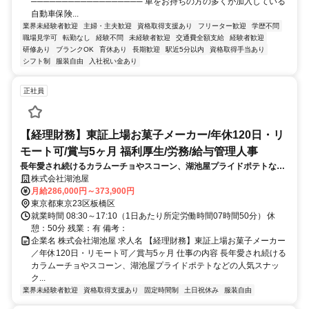
────────────────── 車をお持ちの方の多くが加入している
自動車保険...
業界未経験者歓迎
主婦・主夫歓迎
資格取得支援あり
フリーター歓迎
学歴不問
職場見学可
転勤なし
経験不問
未経験者歓迎
交通費全額支給
経験者歓迎
研修あり
ブランクOK
育休あり
長期歓迎
駅近5分以内
資格取得手当あり
シフト制
服装自由
入社祝い金あり
正社員
【経理財務】東証上場お菓子メーカー/年休120日・リ
モート可/賞与5ヶ月 福利厚生/労務/給与管理人事
長年愛され続けるカラムーチョやスコーン、湖池屋プライドポテトなど
の人気スナック製品の製造・販売を行う当社にて、経理財務業務をお任
株式会社湖池屋
せします。将来的には管理職としてのご活躍も期待しています。
月給286,000円～373,900円
東京都東京23区板橋区
就業時間 08:30～17:10（1日あたり所定労働時間07時間50分） 休
憩：50分 残業：有 備考：
企業名 株式会社湖池屋 求人名 【経理財務】東証上場お菓子メーカー
／年休120日・リモート可／賞与5ヶ月 仕事の内容 長年愛され続ける
カラムーチョやスコーン、湖池屋プライドポテトなどの人気スナッ
ク...
業界未経験者歓迎
資格取得支援あり
固定時間制
土日祝休み
服装自由