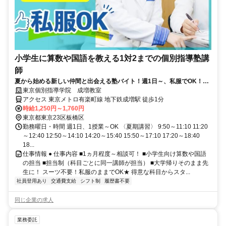
小学生に算数や国語を教える1対2までの個別指導塾講
師
夏から始める新しい仲間と出会える塾バイト！週1日～、私服でOK！テ
ストや帰省なども調整可能！
東京個別指導学院 成増教室
アクセス 東京メトロ有楽町線 地下鉄成増駅 徒歩1分
時給1,250円～1,760円
東京都東京23区板橋区
勤務曜日・時間 週1日、1授業～OK 〈夏期講習〉 9:50～11:10 11:20
～12:40 12:50～14:10 14:20～15:40 15:50～17:10 17:20～18:40
18...
仕事情報 ● 仕事内容 ■1ヵ月程度～相談可！ ■小学生向け算数や国語
の担当 ■担当制（科目ごとに同一講師が担当） ■大学帰りそのまま先
生に！ スーツ不要！私服のままでOK★ 得意な科目からスタ...
社員登用あり
交通費支給
シフト制
履歴書不要
同じ企業の求人
業務委託