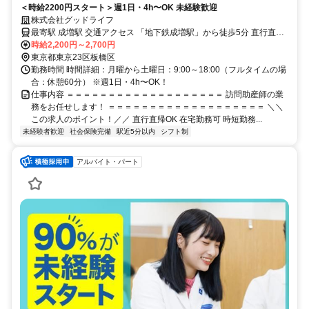
＜時給2200円スタート＞週1日・4h〜OK 未経験歓迎
株式会社グッドライフ
最寄駅 成増駅 交通アクセス 「地下鉄成増駅」から徒歩5分 直行直帰
OK！
時給2,200円～2,700円
東京都東京23区板橋区
勤務時間 時間詳細：月曜から土曜日：9:00～18:00（フルタイムの場
合：休憩60分） ※週1日・4h〜OK！
仕事内容 ＝＝＝＝＝＝＝＝＝＝＝＝＝＝＝＝＝＝＝ 訪問助産師の業
務をお任せします！ ＝＝＝＝＝＝＝＝＝＝＝＝＝＝＝＝＝＝＝ ＼＼
この求人のポイント！／／ 直行直帰OK 在宅勤務可 時短勤務...
未経験者歓迎
社会保険完備
駅近5分以内
シフト制
アルバイト・パート