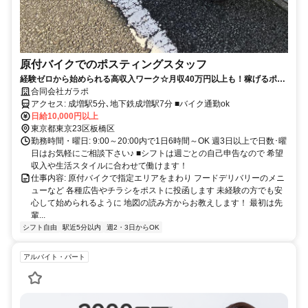
原付バイクでのポスティングスタッフ
経験ゼロから始められる高収入ワーク☆月収40万円以上も！稼げるポス
ティングはガラポにお任せ♪案件多数につき安定収入が得られます☆
合同会社ガラポ
アクセス: 成増駅5分､地下鉄成増駅7分 ■バイク通勤ok
日給10,000円以上
東京都東京23区板橋区
勤務時間・曜日: 9:00～20:00内で1日6時間～OK 週3日以上で日数･曜
日はお気軽にご相談下さい♪ ■シフトは週ごとの自己申告なので 希望
収入や生活スタイルに合わせて働けます！
仕事内容: 原付バイクで指定エリアをまわり フードデリバリーのメニ
ューなど 各種広告やチラシをポストに投函します 未経験の方でも安
心して始められるように 地図の読み方からお教えします！ 最初は先
輩...
シフト自由
駅近5分以内
週2・3日からOK
アルバイト・パート