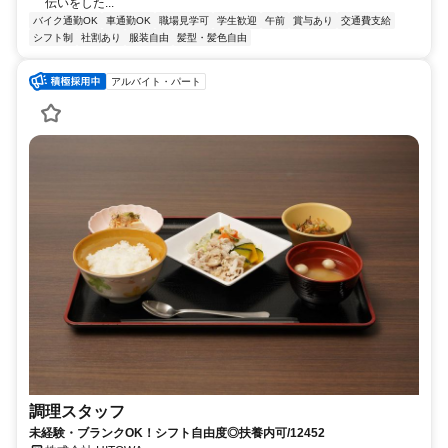
伝いをした...
バイク通勤OK
車通勤OK
職場見学可
学生歓迎
午前
賞与あり
交通費支給
シフト制
社割あり
服装自由
髪型・髪色自由
アルバイト・パート
調理スタッフ
未経験・ブランクOK！シフト自由度◎扶養内可/12452