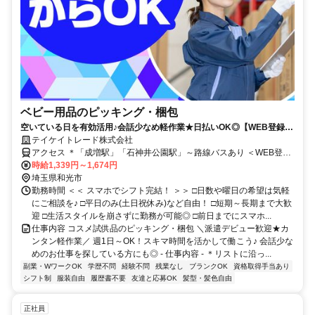
ベビー用品のピッキング・梱包
空いている日を有効活用♪会話少なめ軽作業★日払いOK◎【WEB登録会
実施中】
テイケイトレード株式会社
アクセス ＊「成増駅」「石神井公園駅」～路線バスあり ＜WEB登録
実施中！＞
時給1,339円～1,674円
埼玉県和光市
勤務時間 ＜＜ スマホでシフト完結！ ＞＞ □日数や曜日の希望は気軽
にご相談を♪ □平日のみ(土日祝休み)など自由！ □短期～長期まで大歓
迎 □生活スタイルを崩さずに勤務が可能◎ □前日までにスマホ...
仕事内容 コスメ試供品のピッキング・梱包 ＼派遣デビュー歓迎★カ
ンタン軽作業／ 週1日～OK！スキマ時間を活かして働こう♪ 会話少な
めのお仕事を探している方にも◎ - 仕事内容 - ＊リストに沿っ...
副業・WワークOK
学歴不問
経験不問
残業なし
ブランクOK
資格取得手当あり
シフト制
服装自由
履歴書不要
友達と応募OK
髪型・髪色自由
正社員