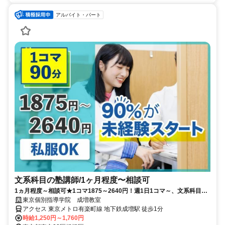
アルバイト・パート
文系科目の塾講師/1ヶ月程度〜相談可
1ヵ月程度～相談可★1コマ1875～2640円！週1日1コマ～、文系科目を
担当！
東京個別指導学院 成増教室
アクセス 東京メトロ有楽町線 地下鉄成増駅 徒歩1分
時給1,250円～1,760円