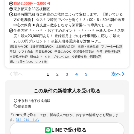
時給2,000円～3,000円
東京都東京23区板橋区
勤務時間詳細 各ご家庭のご依頼によって変動します。 【働いている
方の勤務例】 ☆スキマ時間でパッと働く！ 8：00～8：30の朝の送迎
中心の保育 ▶身支度～散歩しながら保育園へ ☆専業でしっか...
仕事内容 ＊‥‥＊‥ おすすめポイント ‥＊‥‥＊ ⏩新人ボーナス制
度！最大23,000円あり！ 登録翌月までのお仕事回数に応じて 最大
23,000円プレゼント！ ※新人研修受講者が対象 ⏩ク...
週1日からOK
1日4時間以内OK
土日祝のみOK
主婦・主夫歓迎
フリーター歓迎
早朝
シフト自由
即日勤務OK
平日のみOK
交通費全額支給
午前
経験者歓迎
有資格者歓迎
研修あり
夕方
ブランクOK
交通費支給
長期歓迎
週2・3日からOK
シフト制
前へ
次へ
1
2
3
4
5
この条件の新着求人を受け取る
東京都 / 地下鉄成増駅
服装自由
「LINEで受け取る」では、新着求人のほか、おすすめ情報なども配信しま
す。
詳しくはこちら
LINEで受け取る