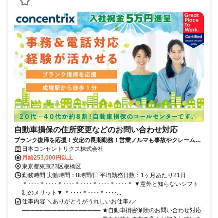
自動車損保の住所変更などのお問い合わせ対応
ブランク復帰を応援！安定の長期勤務！営業ノルマも事故やクレームも
対応なし！じっくり取り組める研修をご用意◎服装髪型自由◎希望シフ
日本コンセントリクス株式会社
ト休みOK◎
月給253,000円以上
東京都東京23区板橋区
勤務時間 実働時間：8時間/日 平均勤務日数：1ヶ月あたり21日
＊････＊････＊････＊････＊････＊････＊ ▼意外と知らないシフト
制のメリット▼ ＊････＊････＊････...
仕事内容 ＼ありがとうがうれしいお仕事♪／
────────────────── ★自動車損害保険のお問い合わせ対応