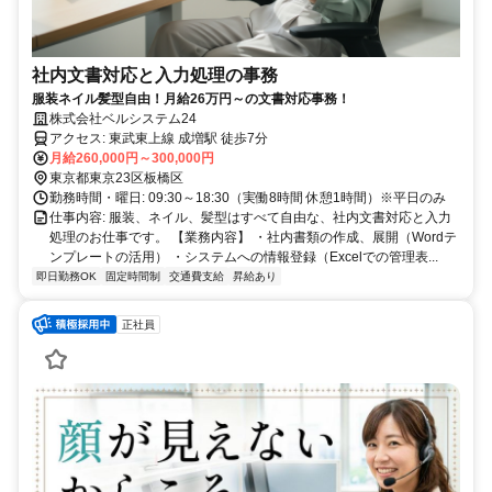
社内文書対応と入力処理の事務
服装ネイル髪型自由！月給26万円～の文書対応事務！
株式会社ベルシステム24
アクセス: 東武東上線 成増駅 徒歩7分
月給260,000円～300,000円
東京都東京23区板橋区
勤務時間・曜日: 09:30～18:30（実働8時間 休憩1時間）※平日のみ
仕事内容: 服装、ネイル、髪型はすべて自由な、社内文書対応と入力
処理のお仕事です。 【業務内容】 ・社内書類の作成、展開（Wordテ
ンプレートの活用） ・システムへの情報登録（Excelでの管理表...
即日勤務OK
固定時間制
交通費支給
昇給あり
正社員