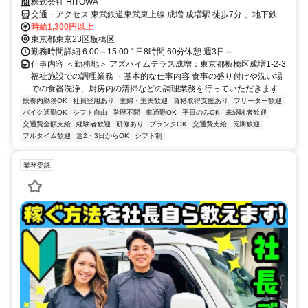
株式会社 HITOWA
交通・アクセス 東武鉄道東武東上線 成増 成増駅 徒歩7分 、地下鉄成
増駅 徒歩5分
時給1,300円以上
東京都東京23区板橋区
勤務時間詳細 6:00～15:00 1日8時間 60分休憩 週3日～
仕事内容 ＜勤務地＞ アズハイムテラス成増：東京都板橋区成増1-2-3
福祉施設での調理業務 ・基本的な仕事内容 食事の盛り付けや洗い場
での食器洗浄、厨房内の清掃などの調理業務を行っていただきます...
扶養内勤務OK
社員登用あり
主婦・主夫歓迎
資格取得支援あり
フリーター歓迎
バイク通勤OK
シフト自由
学歴不問
車通勤OK
平日のみOK
未経験者歓迎
交通費全額支給
経験者歓迎
研修あり
ブランクOK
交通費支給
長期歓迎
フルタイム歓迎
週2・3日からOK
シフト制
業務委託