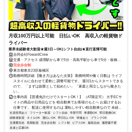
月収100万円以上可能 日払いOK 高収入の軽貨物ド
ライバー
業界未経験者大歓迎★週3日～OK(シフト自由)★直行直帰可能
合同会社FowardCrew
交通・アクセス 成増駅から車で5分・高島平駅から車で5分・板橋駅
から車で5分
完全歩合制
東京都東京23区板橋区
勤務時間詳細 【働き方はあなた次第】 勤務時間や働く日数は ライフ
スタイルに合わせて柔軟に 調整可能です。 週3日からスタートできる
ので、 「まずは副業として始めたい」 「家庭と両立しながら働きた
い...
仕事内容 【普通免許だけでスタートOK！】 （AT限定可） 大手ECサ
イトの商品や日用品などを 軽自動車でお客様のもとへ お届けするお
仕事です。 配送に使用するのは 運転しやすい軽自動車なので 未経...
社員登用あり
フリーター歓迎
シフト自由
学歴不問
車通勤OK
即日勤務OK
経験者歓迎
ネイルOK
週払いOK
即日払いOK
研修あり
ブランクOK
交通費支給
長期歓迎
完全歩合制
シフト制
ピアスOK
服装自由
履歴書不要
友達と応募OK