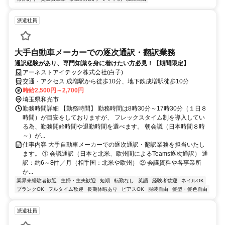
派遣社員
大手自動車メーカーでの逐次通訳・翻訳業務
通訳経験があり、専門知識を身に着けたい方必見！【期間限定】
アーネストアイテック株式会社(白子)
交通・アクセス 成増駅から徒歩10分、地下鉄成増駅徒歩10分
時給2,500円～2,700円
埼玉県和光市
勤務時間詳細 【勤務時間】 勤務時間は8時30分～17時30分（１日８
時間）が目安をしておりますが、 フレックスタイム制を導入してい
る為、勤務開始時間や退勤時間を選べます。 朝会議（日本時間８時
～）が...
仕事内容 大手自動車メーカーでの逐次通訳・翻訳業務を担当いたし
ます。 ① 会議通訳（日本と北米、欧州間によるTeams逐次通訳） 通
訳：約6～8件／月（相手国：北米や欧州） ② 会議資料や各事業所
か...
業界未経験者歓迎
主婦・主夫歓迎
短期
転勤なし
英語
経験者歓迎
ネイルOK
ブランクOK
フルタイム歓迎
長期休暇あり
ピアスOK
服装自由
髪型・髪色自由
派遣社員