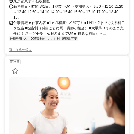
東京都東京23区板橋区
勤務曜日・時間 週1日、1授業～OK 〈夏期講習〉 9:50～11:10 11:20
～12:40 12:50～14:10 14:20～15:40 15:50～17:10 17:20～18:40
18...
仕事情報 ● 仕事内容 ■1ヵ月程度～相談可！ ■1対1～2までで文系科目
を担当 ■担当制（科目ごとに同一講師が担当） ■大学帰りそのまま先
生に！ スーツ不要！私服のままでOK★ 得意な科目から...
社員登用あり
交通費支給
シフト制
履歴書不要
同じ企業の求人
正社員