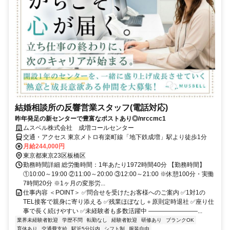
結婚相談所の反響営業スタッフ(電話対応)
昨年発足の新センターで豊富なポストあり◎/nrccmc1
ムスベル株式会社 成増コールセンター
交通・アクセス 東京メトロ有楽町線「地下鉄成増」駅より徒歩1分
月給244,000円
東京都東京23区板橋区
勤務時間詳細 総労働時間：1年あたり1972時間40分 【勤務時間】
①10:00～19:00 ②11:00～20:00 ③12:00～21:00 ※休憩100分・実働
7時間20分 ※1ヶ月の変形労...
仕事内容 ＜POINT＞ ✅問合せを受けたお客様へのご案内 ✅1対1の
TEL接客で親身に寄り添える ✅残業ほぼなし＋原則定時退社 ✅座り仕
事で長く続けやすい ✅未経験者も多数活躍中 ――――――――...
業界未経験者歓迎
学歴不問
転勤なし
経験者歓迎
研修あり
ブランクOK
育休あり
交通費支給
駅近5分以内
シフト制
服装自由