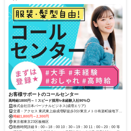
お客様サポートのコールセンター
高時給1800円～！スピード採用✨未経験入社90%◎
株式会社日本パーソナルビジネス(成増エリア)
交通・アクセス 東武東上線成増駅徒歩3分/東京メトロ有楽町線地下鉄
成増駅徒歩1分
時給1,800円～2,300円
東京都東京23区板橋区
勤務時間詳細 9：00～18：00 10：30～19：30 11：00～20：00 等