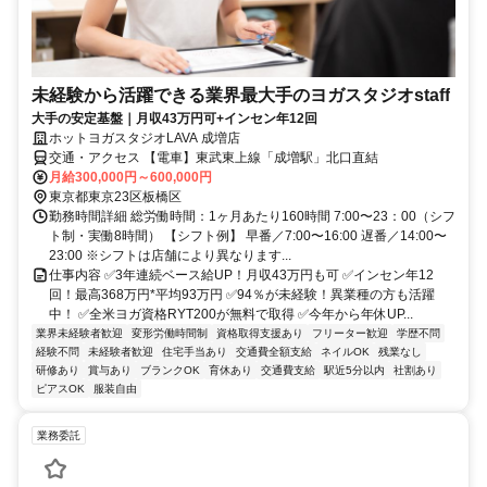
未経験から活躍できる業界最大手のヨガスタジオstaff
大手の安定基盤｜月収43万円可+インセン年12回
ホットヨガスタジオLAVA 成増店
交通・アクセス 【電車】東武東上線「成増駅」北口直結
月給300,000円～600,000円
東京都東京23区板橋区
勤務時間詳細 総労働時間：1ヶ月あたり160時間 7:00〜23：00（シフ
ト制・実働8時間） 【シフト例】 早番／7:00〜16:00 遅番／14:00〜
23:00 ※シフトは店舗により異なります...
仕事内容 ✅3年連続ベース給UP！月収43万円も可 ✅インセン年12
回！最高368万円*平均93万円 ✅94％が未経験！異業種の方も活躍
中！ ✅全米ヨガ資格RYT200が無料で取得 ✅今年から年休UP...
業界未経験者歓迎
変形労働時間制
資格取得支援あり
フリーター歓迎
学歴不問
経験不問
未経験者歓迎
住宅手当あり
交通費全額支給
ネイルOK
残業なし
研修あり
賞与あり
ブランクOK
育休あり
交通費支給
駅近5分以内
社割あり
ピアスOK
服装自由
業務委託