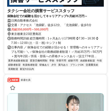
タクシー会社の損害サービススタッフ
保険会社での経験を活かしてキャリアアップ✨月給35万円～
日興自動車株式会社
交通・アクセス 「池袋駅」徒歩12分、「北池袋駅」徒歩5分
月給350,000円～500,000円
東京都東京23区豊島区
勤務時間詳細 総労働時間：1ヶ月あたり173時間 ⌚7:30～16:30 ⌚
7:30～12:00 (土・日・祝) ※シフト制
仕事内容 ／ 保険会社での経験が活かせる！ 管理職へのキャリアアッ
プも可能✨ ＼ ✅保険会社の勤務経験者歓迎！ ✅月給35万円～50万円
＋賞与年2回 ✅所長・部長への昇格チャンスあり ✅設立77年目...
業界未経験者歓迎
変形労働時間制
早朝
学歴不問
経験不問
未経験者歓迎
午前
経験者歓迎
有資格者歓迎
研修あり
夕方
賞与あり
ブランクOK
交通費支給
長期歓迎
駅近5分以内
派遣社員