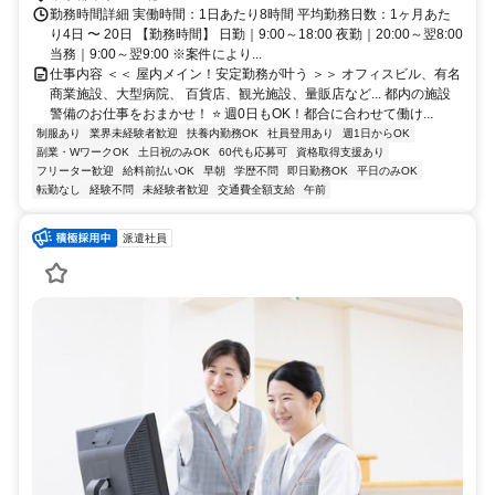
勤務時間詳細 実働時間：1日あたり8時間 平均勤務日数：1ヶ月あた
り4日 〜 20日 【勤務時間】 日勤｜9:00～18:00 夜勤｜20:00～翌8:00
当務｜9:00～翌9:00 ※案件により...
仕事内容 ＜＜ 屋内メイン！安定勤務が叶う ＞＞ オフィスビル、有名
商業施設、大型病院、 百貨店、観光施設、量販店など... 都内の施設
警備のお仕事をおまかせ！ ⭐ 週0日もOK！都合に合わせて働け...
制服あり
業界未経験者歓迎
扶養内勤務OK
社員登用あり
週1日からOK
副業・WワークOK
土日祝のみOK
60代も応募可
資格取得支援あり
フリーター歓迎
給料前払いOK
早朝
学歴不問
即日勤務OK
平日のみOK
転勤なし
経験不問
未経験者歓迎
交通費全額支給
午前
派遣社員