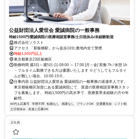
公益財団法人愛世会 愛誠病院の一般事務
時給1500円/愛誠病院の医療相談室事務/土日祝休み/未経験歓迎
株式会社ソラスト
アクセス 「新板橋駅」から徒歩10分,敷地内全て禁煙
時給1,500円以上
東京都東京23区板橋区
勤務時間 週3日～週5日 (1) 09:00 ～ 17:00 [月～金] 実働 7h / 休憩 1h
・フルタイム勤務できる方は優遇いたします ※どうしてもフルタイ
ムが難しい場合、10:00-15:0...
仕事内容 公益財団法人愛世会 愛誠病院の一般事務の派遣求人です。
東京都板橋区加賀にある愛誠病院にて、派遣の医療相談室事務スタッ
フを募集します。 時給1,500円の高水準で、医療業界未経験の方や年
齢問...
60代も応募可
学歴不問
転勤なし
残業なし
ブランクOK
交通費支給
シフト制
土日祝休み
友達と応募OK
正社員