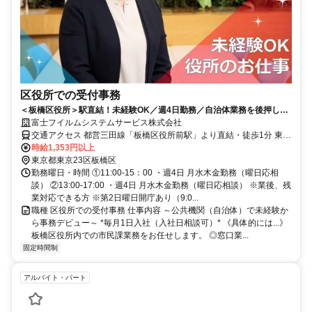
区役所での受付事務
＜板橋区役所＞駅直結！未経験OK／週4日勤務／自治体業務を後押しす
るお仕事♪
富士フイルムシステムサービス株式会社
交通アクセス 都営三田線「板橋区役所前駅」より直結・徒歩1分 東武
東上線「大山駅」より徒歩10分 埼京線「板橋駅」より徒歩15分
時給1,353円以上
東京都東京23区板橋区
勤務曜日・時間 ①11:00-15：00 ・週4日 月水木金勤務（曜日応相
談） ②13:00-17:00 ・週4日 月水木金勤務（曜日応相談） ※業後、残
業対応できる方 ※第2日曜日開庁あり（9:0...
職種 区役所での受付事務 仕事内容 ～公共機関（自治体）で未経験か
ら事務デビュー～ *毎月1日入社（入社日相談可）* 《具体的には...》
板橋区役所内での市民課業務をお任せします。 ◎窓口業...
固定時間制
アルバイト・パート