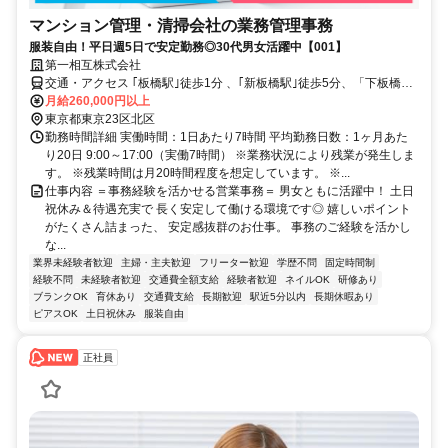
マンション管理・清掃会社の業務管理事務
服装自由！平日週5日で安定勤務◎30代男女活躍中【001】
第一相互株式会社
交通・アクセス ｢板橋駅｣徒歩1分 、｢新板橋駅｣徒歩5分、「下板橋
駅」徒歩8分
月給260,000円以上
東京都東京23区北区
勤務時間詳細 実働時間：1日あたり7時間 平均勤務日数：1ヶ月あた
り20日 9:00～17:00（実働7時間） ※業務状況により残業が発生しま
す。 ※残業時間は月20時間程度を想定しています。 ※...
仕事内容 ＝事務経験を活かせる営業事務＝ 男女ともに活躍中！ 土日
祝休み＆待遇充実で 長く安定して働ける環境です◎ 嬉しいポイント
がたくさん詰まった、 安定感抜群のお仕事。 事務のご経験を活かし
な...
業界未経験者歓迎
主婦・主夫歓迎
フリーター歓迎
学歴不問
固定時間制
経験不問
未経験者歓迎
交通費全額支給
経験者歓迎
ネイルOK
研修あり
ブランクOK
育休あり
交通費支給
長期歓迎
駅近5分以内
長期休暇あり
ピアスOK
土日祝休み
服装自由
正社員