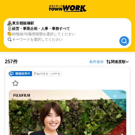
東京都
東京都
板橋駅
板橋駅
経営・事業企画・人事・事務すべて
経営・事業企画・人事・事務すべて
特徴/給与/雇用形態を選択してください
キーワードを選択してください
257件
条件保存
関連度順
アルバイト・パート