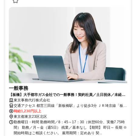
一般事務
【板橋】大手都市ガス会社での一般事務！契約社員／土日祝休／未経験
ブランク歓迎／女性活躍中
東京事務代行株式会社
交通アクセス 都営三田線「新板橋駅」より徒歩3分 ＪＲ埼京線「板橋
駅」より徒歩8分 東武東上線「下板橋駅」より徒歩13分
時給1,230円以上
東京都東京23区北区
勤務曜日・時間 勤務時間／8：45～17：30（休憩60分、実働7.75時
間） 勤務／月～金（週5日） 残業／基本なし 【期間】 即日～ 長期 ※
開始時期はご相談ください。 雇用期間：定めあり 契...