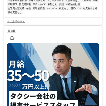
業界未経験者歓迎
主婦・主夫歓迎
フリーター歓迎
社会保険あり
大量募集
午後
学歴不問
固定時間制
平日のみOK
転勤なし
英語
未経験者歓迎
交通費全額支給
午前
経験者歓迎
ネイルOK
残業なし
週払いOK
有資格者歓迎
職種変更なし
同じ企業の求人
正社員