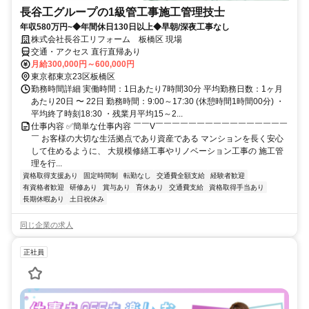
長谷工グループの1級管工事施工管理技士
年収580万円~◆年間休日130日以上◆早朝/深夜工事なし
株式会社長谷工リフォーム 板橋区 現場
交通・アクセス 直行直帰あり
月給300,000円～600,000円
東京都東京23区板橋区
勤務時間詳細 実働時間：1日あたり7時間30分 平均勤務日数：1ヶ月
あたり20日 〜 22日 勤務時間：9:00～17:30 (休憩時間1時間00分) ・
平均終了時刻18:30 ・残業月平均15～2...
仕事内容 ✅簡単な仕事内容 ￣￣V￣￣￣￣￣￣￣￣￣￣￣￣￣￣￣￣
￣ お客様の大切な生活拠点であり資産である マンションを長く安心
して住めるように、 大規模修繕工事やリノベーション工事の 施工管
理を行...
資格取得支援あり
固定時間制
転勤なし
交通費全額支給
経験者歓迎
有資格者歓迎
研修あり
賞与あり
育休あり
交通費支給
資格取得手当あり
長期休暇あり
土日祝休み
同じ企業の求人
正社員