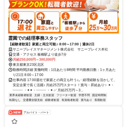
霊園での経理事務スタッフ
【経験者歓迎】家庭と両立可能♬8:00～17:00｜週休2日
サニープレイスマネージメント株式会社 サニープレイス本社
交通・アクセス 板橋駅より徒歩7分
月給250,000円～300,000円
東京都東京23区北区
勤務時間詳細 実働時間：1日あたり8時間 平均勤務日数：1ヶ月あた
り21日 8:00～17:00
仕事内容 17:00退社で家庭との両立も叶う♪｡･ 経理経験を活かして、
安定企業で長く活躍♪ 月給25万円スタート！賞与・昇給あり✨ ✦・
┈┈┈┈┈ ・✦✦・┈┈┈┈┈ ・✦ ✅ 月給25万円～3...
業界未経験者歓迎
主婦・主夫歓迎
フリーター歓迎
学歴不問
固定時間制
転勤なし
交通費全額支給
経験者歓迎
有資格者歓迎
賞与あり
長期歓迎
アルバイト・パート