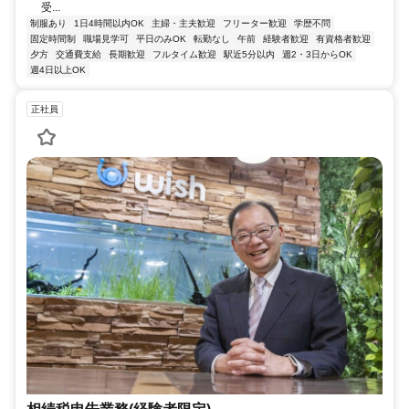
受...
制服あり
1日4時間以内OK
主婦・主夫歓迎
フリーター歓迎
学歴不問
固定時間制
職場見学可
平日のみOK
転勤なし
午前
経験者歓迎
有資格者歓迎
夕方
交通費支給
長期歓迎
フルタイム歓迎
駅近5分以内
週2・3日からOK
週4日以上OK
正社員