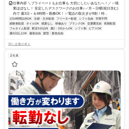
仕事内容 ＼プライベートもお仕事も 大切にしたいあなたへ！／ ✅残
業ほぼなし！ 安定したデスクワークのお仕事♪ ✅月～日曜(祝日含む)
内で 週3日～＆4時間～勤務OK！ ✅電話の取次ぎが9割！特...
1日4時間以内OK
主婦・主夫歓迎
フリーター歓迎
シフト自由
学歴不問
経験者歓迎
ネイルOK
残業なし
研修あり
ブランクOK
交通費支給
長期歓迎
フルタイム歓迎
駅近5分以内
週2・3日からOK
シフト制
ピアスOK
週4日以上OK
服装自由
髪型・髪色自由
同じ企業の求人
正社員