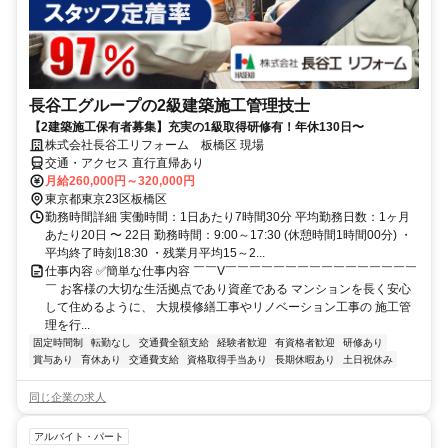
長谷工グループの2級建築施工管理技士
【2建築施工保有者募集】充実の1級取得研修有！年休130日〜
株式会社長谷工リフォーム 板橋区 現場
交通・アクセス 直行直帰あり
月給260,000円～320,000円
東京都東京23区板橋区
勤務時間詳細 実働時間：1日あたり7時間30分 平均勤務日数：1ヶ月
あたり20日 〜 22日 勤務時間：9:00～17:30 (休憩時間1時間00分) ・
平均終了時刻18:30 ・残業月平均15～2...
仕事内容 ✅簡単な仕事内容 ￣￣V￣￣￣￣￣￣￣￣￣￣￣￣￣￣￣￣
￣ お客様の大切な生活拠点であり資産である マンションを長く安心
して住めるように、 大規模修繕工事やリノベーション工事の 施工管
理を行...
固定時間制
転勤なし
交通費全額支給
経験者歓迎
有資格者歓迎
研修あり
賞与あり
育休あり
交通費支給
資格取得手当あり
長期休暇あり
土日祝休み
同じ企業の求人
アルバイト・パート