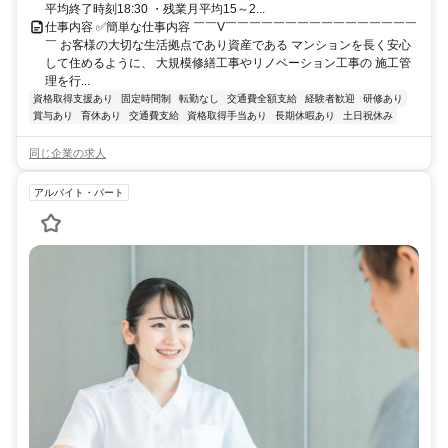
平均終了時刻18:30 ・残業月平均15～2...
仕事内容 ✅簡単な仕事内容 ￣￣V￣￣￣￣￣￣￣￣￣￣￣￣￣￣￣￣
￣ お客様の大切な生活拠点であり資産である マンションを長く安心
して住めるように、 大規模修繕工事やリノベーション工事の 施工管
理を行...
資格取得支援あり
固定時間制
転勤なし
交通費全額支給
経験者歓迎
研修あり
賞与あり
育休あり
交通費支給
資格取得手当あり
長期休暇あり
土日祝休み
同じ企業の求人
アルバイト・パート