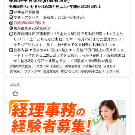
相続税申告業務(経験者限定)
実務経験活かせる✨月給35万円以上✅年間休日120日以上
wish会計事務所
交通・アクセス 「板橋駅」西口から徒歩3分
月給350,000円以上
東京都東京23区板橋区
勤務時間詳細 実働時間：1日あたり8時間 平均勤務日数：1ヶ月あた
り21日 ・土日どちらかは出勤日です ・毎月25日までに翌月のシフト
を自己申請します （例）土日+祝日で休日日数が10日の月 土日...
仕事内容 ▼働きやすい理由＆魅力▼ ✅月給35万円以上の高水準スタ
ート！ ✅年間休日120日以上で休日数もしっかり確保！ ✅板橋駅西口
から徒歩3分で毎日の通勤もラク！ ✅試験前の週4勤務や資格...
資格取得支援あり
学歴不問
転勤なし
経験者歓迎
有資格者歓迎
研修あり
賞与あり
ブランクOK
交通費支給
駅近5分以内
資格取得手当あり
シフト制
正社員