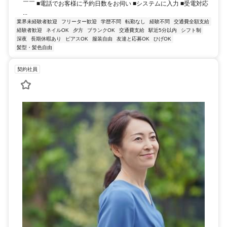
￣￣ ■電話でお客様に予約日数をお伺い ■システムに入力 ■受電対応
...
業界未経験者歓迎
フリーター歓迎
学歴不問
転勤なし
経験不問
交通費全額支給
経験者歓迎
ネイルOK
夕方
ブランクOK
交通費支給
駅近5分以内
シフト制
深夜
長期休暇あり
ピアスOK
服装自由
友達と応募OK
ひげOK
髪型・髪色自由
契約社員