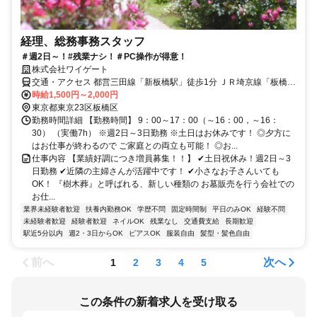
経理、総務事務スタッフ
＃週2日～！#残業ナシ！＃PC操作が得意！
株式会社ワイゲート
交通・アクセス 都営三田線「新板橋駅」徒歩1分 ＪＲ埼京線「板橋
駅」徒歩5分
時給1,500円～2,000円
東京都東京23区板橋区
勤務時間詳細 【勤務時間】 9：00～17：00（～16：00，～16：
30） （実働7h） ※週2日～3日勤務 ※土日はお休みです！ ◎夕方に
はお仕事が終わるので ご家庭との両立も可能！ ◎お...
仕事内容 【業績好調につき増員募集！！】 ✔土日祝休み！週2日～3
日勤務 ✔近隣の主婦さんが活躍中です！ ✔小さなお子さんいても
OK！ 『樹木葬』と呼ばれる、新しい種類の お墓販売を行う会社での
お仕...
業界未経験者歓迎
扶養内勤務OK
学歴不問
固定時間制
平日のみOK
経験不問
未経験者歓迎
経験者歓迎
ネイルOK
残業なし
交通費支給
長期歓迎
駅近5分以内
週2・3日からOK
ピアスOK
服装自由
髪型・髪色自由
前へ
次へ
1
2
3
4
5
この条件の新着求人を受け取る