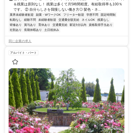
＆残業は原則なし！ 残業は多くて月5時間程度。有給取得率も100％
です。 ② 自分らしさを我慢しない働き方◎ 髪色・ネ...
業界未経験者歓迎
副業・WワークOK
フリーター歓迎
学歴不問
固定時間制
転勤なし
経験不問
未経験者歓迎
交通費全額支給
ネイルOK
残業なし
研修あり
賞与あり
育休あり
交通費支給
駅近5分以内
資格取得手当あり
社割あり
長期休暇あり
土日祝休み
同じ企業の求人
アルバイト・パート