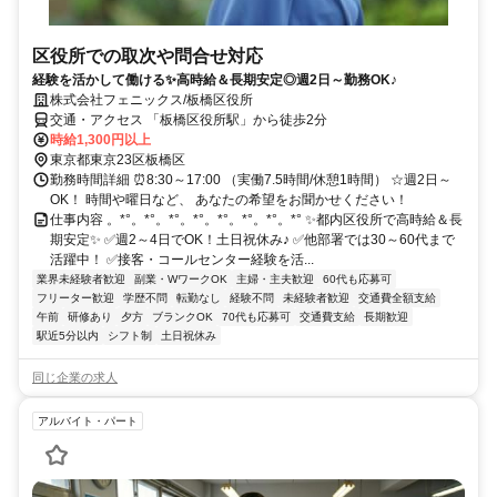
区役所での取次や問合せ対応
経験を活かして働ける✨高時給＆長期安定◎週2日～勤務OK♪
株式会社フェニックス/板橋区役所
交通・アクセス 「板橋区役所駅」から徒歩2分
時給1,300円以上
東京都東京23区板橋区
勤務時間詳細 ⏰8:30～17:00 （実働7.5時間/休憩1時間） ☆週2日～
OK！ 時間や曜日など、 あなたの希望をお聞かせください！
仕事内容 。*°。*°。*°。*°。*°。*°。*°。*° ✨都内区役所で高時給＆長
期安定✨ ✅週2～4日でOK！土日祝休み♪ ✅他部署では30～60代まで
活躍中！ ✅接客・コールセンター経験を活...
業界未経験者歓迎
副業・WワークOK
主婦・主夫歓迎
60代も応募可
フリーター歓迎
学歴不問
転勤なし
経験不問
未経験者歓迎
交通費全額支給
午前
研修あり
夕方
ブランクOK
70代も応募可
交通費支給
長期歓迎
駅近5分以内
シフト制
土日祝休み
同じ企業の求人
アルバイト・パート