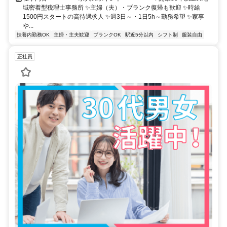
域密着型税理士事務所 ✨主婦（夫）・ブランク復帰も歓迎 ✨時給
1500円スタートの高待遇求人 ✨週3日～・1日5h～勤務希望 ✨家事
や...
扶養内勤務OK
主婦・主夫歓迎
ブランクOK
駅近5分以内
シフト制
服装自由
正社員