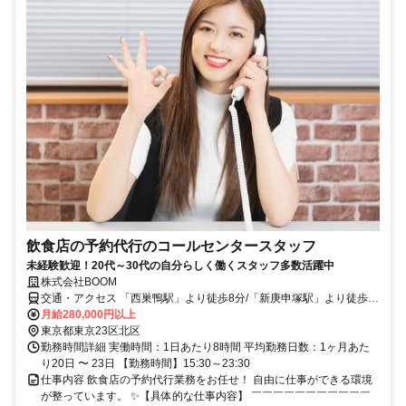
飲食店の予約代行のコールセンタースタッフ
未経験歓迎！20代～30代の自分らしく働くスタッフ多数活躍中
株式会社BOOM
交通・アクセス 「西巣鴨駅」より徒歩8分/「新庚申塚駅」より徒歩7
分 /「板橋駅」より徒歩7分 /「西ヶ原四丁目駅」より徒歩8分
月給280,000円以上
東京都東京23区北区
勤務時間詳細 実働時間：1日あたり8時間 平均勤務日数：1ヶ月あた
り20日 〜 23日 【勤務時間】15:30～23:30
仕事内容 飲食店の予約代行業務をお任せ！ 自由に仕事ができる環境
が整っています。 ✨【具体的な仕事内容】 ￣￣￣￣￣￣￣￣￣￣￣