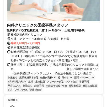
内科クリニックの医療事務スタッフ
板橋駅すぐ◎未経験歓迎！週1日～勤務OK！正社員同時募集
板橋駅前内科クリニック
交通・アクセス ＊JR埼京線「板橋駅」目の前
時給1,400円～2,200円
東京都東京23区板橋区
勤務時間詳細 《午前診》9：00～13：00 《午後診》15：00～19：
00 週1日～相談OK！ “午前のみ”や“午後のみ”など相談可能◎ 扶養内
勤務やWワークとの両立もできます♪ 勤務日数・曜日...
仕事内容 ＼ 2月2日開院予定♪ ／ 地域密着型のクリニックを目指しま
す ――――――――――――――――― ・新しい環境で頑張りたい
・医療事務にチャレンジしたい ・私生活を犠牲にしない働き方...
制服あり
業界未経験者歓迎
扶養内勤務OK
週1日からOK
副業・WワークOK
1日4時間以内OK
主婦・主夫歓迎
フリーター歓迎
シフト自由
学歴不問
平日のみOK
転勤なし
経験不問
未経験者歓迎
午前
経験者歓迎
有資格者歓迎
夕方
ブランクOK
交通費支給
契約社員