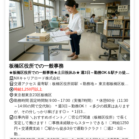
板橋区役所での一般事務
★板橋区役所での一般事務★土日祝休み★ 週3日～勤務OK＆駅チカ徒歩
NXキャリアロード株式会社
3分！ ✅️申請書類のチェックや専用システムへの入力業務
交通アクセス 最寄駅：板橋区役所前駅 ＜勤務地＞ 東京都板橋区板橋
２丁目６５ （板橋区役所内） ＜アクセス＞ 都営三田線「板橋区役所
時給1,250円以上
前駅」～徒歩3分 東武東上線「大山駅」～徒歩10分
東京都東京23区板橋区
勤務時間 固定時間制 9:00～17:00（実働7時間） ＊休憩60分（11:30
～14:00の間で交代制） ＊週3日～勤務OK！ ＜多少の残業はあります
が、その分しっかり稼げます◎＞ ＊1日3...
仕事内容 ＼おすすめポイント／ 〇官公庁関連（板橋区役所）で長く
安定して働けます！ 〇事務未経験からスタートできる！ 〇時給1250
円＋交通費支給！ ◯駅から徒歩3分で通勤ラクラク！ 〇週2・3日～
勤...