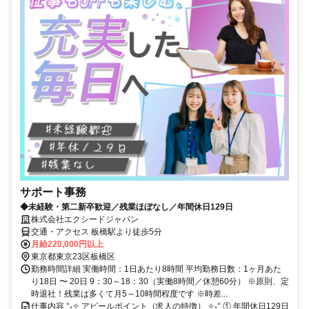
サポート事務
◆未経験・第二新卒歓迎／残業ほぼなし／年間休日129日
株式会社エクシードジャパン
交通・アクセス 板橋駅より徒歩5分
月給220,000円以上
東京都東京23区板橋区
勤務時間詳細 実働時間：1日あたり8時間 平均勤務日数：1ヶ月あた
り18日 〜 20日 9：30～18：30（実働8時間／休憩60分） ※原則、定
時退社！残業は多くて月5～10時間程度です ※時差...
仕事内容 °˖✧ アピールポイント（求人の特徴） ✧˖° ① 年間休日129日