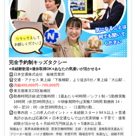
完全予約制キッズタクシー
⭐未経験歓迎⭐連休取得OK⭐あなたの気遣いが活かせる⭐
日本交通株式会社 板橋営業所
交通・アクセス 東上線「下板橋駅」より徒歩5分／東上線「大山駅」
より徒歩8分／三田線「板橋区役所前駅」から徒歩8分
月給400,000円～700,000円
東京都東京23区板橋区
勤務時間詳細 総労働時間：1週あたり40時間 ✅シフト制 ✅1勤務実働
18時間（休憩3時間含む） ※研修期間中は実働7.5時間 勤務例 14：
00～翌10：00（休憩3時間含む） - 《1週間の勤...
仕事内容 ＜この求人のポイント＞ ⭐ 未経験スタート94％以上 ⭐ 普通
免許があれば応募OK ⭐ 日本交通ならではの充実研修 ⭐ 子育て・接客
経験が活かせる ⭐ 月給40万円保証あり ⭐ 5連休以上取...
制服あり
業界未経験者歓迎
変形労働時間制
主婦・主夫歓迎
資格取得支援あり
フリーター歓迎
バイク通勤OK
早朝
学歴不問
職場見学可
転勤なし
経験不問