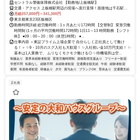
セントラル警備保障株式会社 【勤務地/上板橋駅】
交通・アクセス 上板橋駅周辺の現場へ直行直帰！面接地は千石駅よ
り徒歩8分。※選考の結果、適性や状況により近隣の他施設への配属
月給257,000円～341,300円
となる可能性があります（ご自宅から通勤しやすい場所を考慮してい
東京都東京23区板橋区
ます）※転居を伴う転勤なし
勤務時間詳細 総労働時間：1ヶ月あたり172時間 【交替制】 変形労働
時間制 (1ヶ月の平均労働時間172時間) 1日11～13 時間勤務 【シフト
例】 ●09：00～20：00（休憩1時間） ●...
仕事内容 ＜東証プライム上場企業で 自分らしく正社員として働け
る！＞ ✨9・10月のスグ入社も大歓迎！ ✨入社祝い金10万円支給！ ✨
基本は1人業務で、 ムリなくモクモク働ける◎ ✨待機場所は空...
制服あり
業界未経験者歓迎
変形労働時間制
資格取得支援あり
フリーター歓迎
学歴不問
転勤なし
経験不問
未経験者歓迎
交通費全額支給
午前
経験者歓迎
夜間
有資格者歓迎
研修あり
夕方
賞与あり
ブランクOK
育休あり
交通費支給
正社員