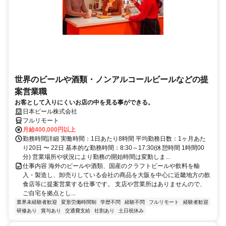
世界のビールや酒類・ノンアルコールビールなどの提
案営業職
お客として入りにくいお店の中を見る事ができる。
日本ビール株式会社
フルリモート
月給400,000円以上
勤務時間詳細 実働時間：1日あたり8時間 平均勤務日数：1ヶ月あた
り20日 〜 22日 基本的な勤務時間：8:30～17:30(休憩時間 1時間00
分) 営業場所や状況により勤務の開始時間は変動しま...
仕事内容 海外のビールや酒類、国産のクラフトビールや飲料を輸
入・製造し、卸売りしている会社の商品を大阪を中心に近畿地方の飲
食店等に提案営業する仕事です。 支店や営業所はありませんので、
ご自宅を拠点とし...
業界未経験者歓迎
変形労働時間制
学歴不問
経験不問
フルリモート
経験者歓迎
研修あり
賞与あり
交通費支給
社割あり
土日祝休み