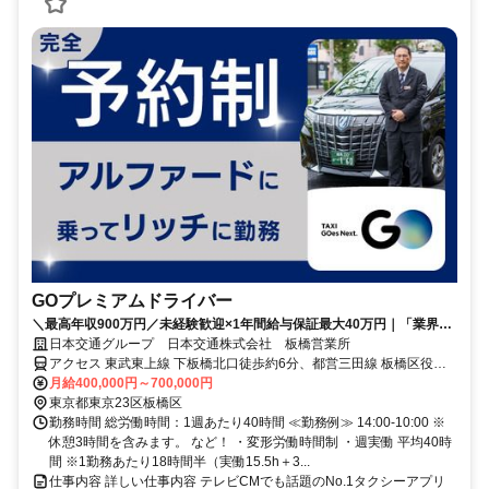
GOプレミアムドライバー
＼最高年収900万円／未経験歓迎×1年間給与保証最大40万円｜「業界ト
ップ日本交通」×「ノルマなし」で無理なく稼げる
日本交通グループ 日本交通株式会社 板橋営業所
アクセス 東武東上線 下板橋北口徒歩約6分、都営三田線 板橋区役所
前A2口徒歩約7分、東武東上線 大山（東京都）北口徒歩約8分 自転
月給400,000円～700,000円
車・バイク通勤ＯＫ！
東京都東京23区板橋区
勤務時間 総労働時間：1週あたり40時間 ≪勤務例≫ 14:00-10:00 ※
休憩3時間を含みます。 など！ ・変形労働時間制 ・週実働 平均40時
間 ※1勤務あたり18時間半（実働15.5h＋3...
仕事内容 詳しい仕事内容 テレビCMでも話題のNo.1タクシーアプリ