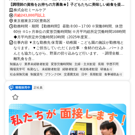
【調理師の資格をお持ちの方募集★】子どもたちに美味しい給食を提供
しましょう！
株式会社ミールケア
月給243,000円以上
東京都東京23区豊島区
勤務時間・期間 【勤務時間】 昼勤 8:00～17:00 ※実働8時間、休憩
60分 ※1ヶ月単位の変形労働時間制 ※月平均総所定労働時間168時間
◆月平均所定外労働時間10時間（2025年度実...
仕事内容 ▼主な勤務先 保育園・幼稚園・こども園の施設が勤務地と
なります。 ▼ご担当していただくお仕事 ・食材の仕込み…パートさ
んとも協力しながら、野菜の切り込みなど行います。 ・調理全般…
離乳食を含...
制服あり
業界未経験者歓迎
変形労働時間制
主婦・主夫歓迎
長期
学歴不問
職場見学可
転勤なし
未経験者歓迎
経験者歓迎
有資格者歓迎
研修あり
社会保険完備
制服貸与
ブランクOK
交通費支給
日中
長期歓迎
食事補助あり
正社員