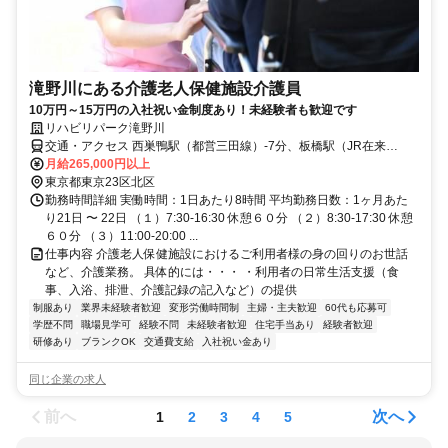
滝野川にある介護老人保健施設介護員
10万円～15万円の入社祝い金制度あり！未経験者も歓迎です
リハビリパーク滝野川
交通・アクセス 西巣鴨駅（都営三田線）-7分、板橋駅（JR在来
線）-10分、庚申塚駅（都電荒川線）-12分
月給265,000円以上
東京都東京23区北区
勤務時間詳細 実働時間：1日あたり8時間 平均勤務日数：1ヶ月あた
り21日 〜 22日 （１）7:30-16:30 休憩６０分 （２）8:30-17:30 休憩
６０分 （３）11:00-20:00 ...
仕事内容 介護老人保健施設におけるご利用者様の身の回りのお世話
など、介護業務。 具体的には・・・ ・利用者の日常生活支援（食
事、入浴、排泄、介護記録の記入など）の提供
制服あり
業界未経験者歓迎
変形労働時間制
主婦・主夫歓迎
60代も応募可
学歴不問
職場見学可
経験不問
未経験者歓迎
住宅手当あり
経験者歓迎
研修あり
ブランクOK
交通費支給
入社祝い金あり
同じ企業の求人
前へ
次へ
1
2
3
4
5