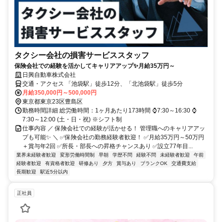
タクシー会社の損害サービススタッフ
保険会社での経験を活かしてキャリアアップ✨月給35万円～
日興自動車株式会社
交通・アクセス 「池袋駅」徒歩12分、「北池袋駅」徒歩5分
月給350,000円～500,000円
東京都東京23区豊島区
勤務時間詳細 総労働時間：1ヶ月あたり173時間 ⌚7:30～16:30 ⌚
7:30～12:00 (土・日・祝) ※シフト制
仕事内容 ／ 保険会社での経験が活かせる！ 管理職へのキャリアアッ
プも可能✨ ＼ ✅保険会社の勤務経験者歓迎！ ✅月給35万円～50万円
＋賞与年2回 ✅所長・部長への昇格チャンスあり ✅設立77年目...
業界未経験者歓迎
変形労働時間制
早朝
学歴不問
経験不問
未経験者歓迎
午前
経験者歓迎
有資格者歓迎
研修あり
夕方
賞与あり
ブランクOK
交通費支給
長期歓迎
駅近5分以内
正社員