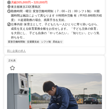
月給305,000円～320,000円
東京都東京23区豊島区
勤務時間・曜日: 変形労働時間制（ 7：00～21：00 シフト制） ※開
園時間は施設によって異なります ※時間外労働 有（平均5.8時間/月程
度） ※超過勤務の場合、残業手当を支給。
仕事内容: 保育士として、子どもたち一人ひとりに寄り添いながら、
成長を支える保育業務全般をお任せします。 「子ども主体の保育」
を大切にし、 子ども自身の「やってみたい」「知りたい」という気
持ちを引...
変形労働時間制
交通費支給
シフト制
昇給あり
同じ企業の求人
正社員