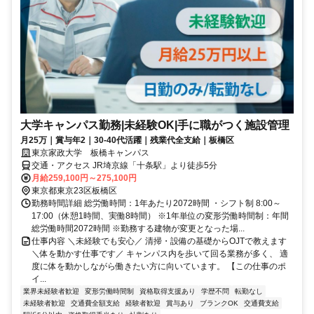
大学キャンパス勤務|未経験OK|手に職がつく施設管理
月25万｜賞与年2｜30-40代活躍｜残業代全支給｜板橋区
東京家政大学 板橋キャンパス
交通・アクセス JR埼京線「十条駅」より徒歩5分
月給259,100円～275,100円
東京都東京23区板橋区
勤務時間詳細 総労働時間：1年あたり2072時間 ・シフト制 8:00～
17:00（休憩1時間、実働8時間） ※1年単位の変形労働時間制：年間
総労働時間2072時間 ※勤務する建物が変更となった場...
仕事内容 ＼未経験でも安心／ 清掃・設備の基礎からOJTで教えます
＼体を動かす仕事です／ キャンパス内を歩いて回る業務が多く、 適
度に体を動かしながら働きたい方に向いています。 【この仕事のポ
イ...
業界未経験者歓迎
変形労働時間制
資格取得支援あり
学歴不問
転勤なし
未経験者歓迎
交通費全額支給
経験者歓迎
賞与あり
ブランクOK
交通費支給