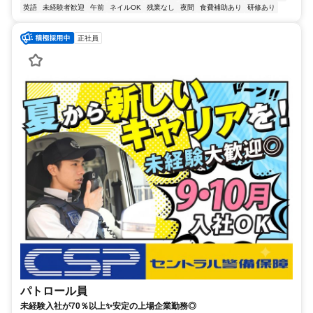
英語
未経験者歓迎
午前
ネイルOK
残業なし
夜間
食費補助あり
研修あり
正社員
パトロール員
未経験入社が70％以上✨安定の上場企業勤務◎