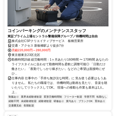
コインパーキングのメンテナンススタッフ
東証プライム上場セントラル警備保障グループ／待機時間は自由
株式会社CSPクリエイティブサービス 板橋営業所
交通・アクセス 新板橋駅より徒歩7分
月給220,000円～280,000円
東京都東京23区北区
勤務時間詳細 総労働時間：1ヶ月あたり160時間 〜 170時間 あなたの
ライフスタイルに合わせて勤務時間を柔軟に調整可能◎ 「日勤だけ
働きたい」「夜勤でしっかり稼ぎたい」などのご希望は面接時にぜ
ひ...
仕事内容 仕事中の「手持ち無沙汰な時間」に 気を使う必要はもうあ
りません。 私たちの職場では、 待機時間は動画を見たり、 音楽を聴
いたりしてリラックスしてOK。 現場への移動も作業も基本は1人。
上...
制服あり
業界未経験者歓迎
変形労働時間制
フリーター歓迎
学歴不問
転勤なし
経験不問
未経験者歓迎
経験者歓迎
研修あり
賞与あり
ブランクOK
育休あり
交通費支給
長期歓迎