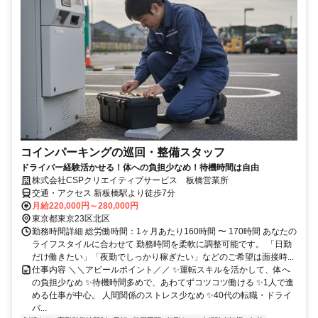
コインパーキングの巡回・整備スタッフ
ドライバー経験活かせる！体への負担少なめ！待機時間は自由
株式会社CSPクリエイティブサービス 板橋営業所
交通・アクセス 新板橋駅より徒歩7分
月給220,000円～280,000円
東京都東京23区北区
勤務時間詳細 総労働時間：1ヶ月あたり160時間 〜 170時間 あなたの
ライフスタイルに合わせて 勤務時間を柔軟に調整可能です。 「日勤
だけ働きたい」「夜勤でしっかり稼ぎたい」などのご希望は面接時...
仕事内容 ＼＼アピールポイント／／ ✨運転スキルを活かして、体へ
の負担少なめ ✨待機時間多めで、あわてずコツコツ働ける ✨1人で進
める仕事が中心。 人間関係のストレス少なめ ✨40代の転職・ドライ
バ...