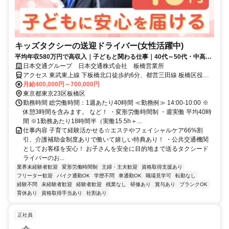
キッズタクシーの送迎ドライバー(女性活躍中)
平均年収580万円で高収入｜子どもと関わる仕事｜40代～50代・中高
年・ミドルシニア活躍｜業界No1
日本交通グループ 日本交通株式会社 板橋営業所
アクセス 東武東上線 下板橋北口徒歩約6分、都営三田線 板橋区役所
前A2口徒歩約7分、東武東上線 大山（東京都）北口徒歩約8分 自転
月給400,000円～700,000円
車・バイク通勤ＯＫ！
東京都東京23区板橋区
勤務時間 総労働時間：1週あたり40時間 ≪勤務例≫ 14:00-10:00 ※
休憩3時間を含みます。 など！ ・変形労働時間制 ・週実働 平均40時
間 ※1勤務あたり18時間半（実働15.5h＋...
仕事内容 子育て経験活かせる☆エステやフェイシャルケア66%割
引、介護補助金制度ありで働いて嬉しい特典あり！ ・公共交通機関
としてお客様を安心！ お子さんを安全に目的地まで送るタクシード
ライバーのお...
業界未経験者歓迎
変形労働時間制
主婦・主夫歓迎
資格取得支援あり
フリーター歓迎
バイク通勤OK
学歴不問
車通勤OK
職場見学可
転勤なし
経験不問
未経験者歓迎
経験者歓迎
残業なし
研修あり
賞与あり
ブランクOK
育休あり
資格取得手当あり
社割あり
正社員