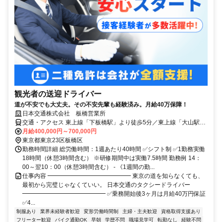
観光者の送迎ドライバー
道が不安でも大丈夫。その不安先輩も経験済み。月給40万保障！
日本交通株式会社 板橋営業所
交通・アクセス 東上線「下板橋駅」より徒歩5分／東上線「大山駅」
より徒歩8分／三田線「板橋区役所前駅」から徒歩8分
月給400,000円～700,000円
東京都東京23区板橋区
勤務時間詳細 総労働時間：1週あたり40時間 ✅シフト制 ✅1勤務実働
18時間（休憩3時間含む） ※研修期間中は実働7.5時間 勤務例 14：
00～翌10：00（休憩3時間含む） - 《1週間の勤...
仕事内容 ━━━━━━━━━━━━━━ 東京の道を知らなくても、
最初から完璧じゃなくていい。 日本交通のタクシードライバー
━━━━━━━━━━━━━━ ✅乗務開始後3ヶ月は月給40万円保証
✅4...
制服あり
業界未経験者歓迎
変形労働時間制
主婦・主夫歓迎
資格取得支援あり
フリーター歓迎
バイク通勤OK
早朝
学歴不問
職場見学可
転勤なし
経験不問