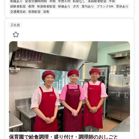
制服あり
変形労働時間制
早朝
学歴不問
転勤なし
未経験者歓迎
午前
経験者歓迎
夜間
有資格者歓迎
研修あり
夕方
賞与あり
ブランクOK
育休あり
交通費支給
長期歓迎
深夜
正社員
保育園で給食調理・盛り付け・調理師のおしごと