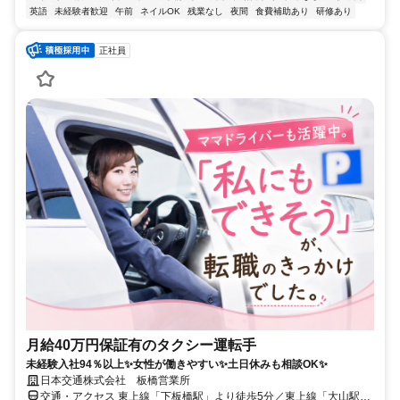
英語
未経験者歓迎
午前
ネイルOK
残業なし
夜間
食費補助あり
研修あり
正社員
月給40万円保証有のタクシー運転手
未経験入社94％以上✨女性が働きやすい✨土日休みも相談OK✨
日本交通株式会社 板橋営業所
交通・アクセス 東上線「下板橋駅」より徒歩5分／東上線「大山駅」