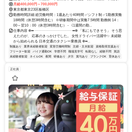
より徒歩8分／三田線「板橋区役所前駅」から徒歩8分
月給400,000円～700,000円
東京都東京23区板橋区
勤務時間詳細 総労働時間：1週あたり40時間 ✅シフト制 ✅1勤務実働
18時間（休憩3時間含む） ※研修期間中は実働7.5時間 勤務例 14：
00～翌10：00（休憩3時間含む） - 《1週間の勤...
仕事内容 ✼••┈┈┈┈┈┈┈┈┈┈┈••✼ 「私にもできそう」 そう思
えたのが、 応募のきっかけでした。 女性ドライバー活躍中✨ 未経験
から始められる 日本交通のタクシー乗務員 ✼••...
制服あり
業界未経験者歓迎
変形労働時間制
主婦・主夫歓迎
資格取得支援あり
フリーター歓迎
バイク通勤OK
学歴不問
職場見学可
転勤なし
経験不問
英語
未経験者歓迎
ネイルOK
夜間
研修あり
夕方
賞与あり
ブランクOK
育休あり
正社員