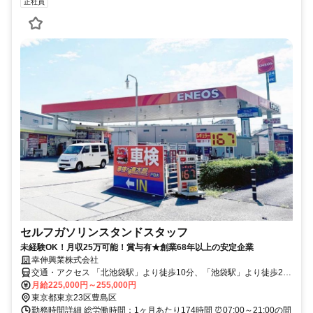
正社員
セルフガソリンスタンドスタッフ
未経験OK！月収25万可能！賞与有★創業68年以上の安定企業
幸伸興業株式会社
交通・アクセス 「北池袋駅」より徒歩10分、「池袋駅」より徒歩20
分◆交通費支給！
月給225,000円～255,000円
東京都東京23区豊島区
勤務時間詳細 総労働時間：1ヶ月あたり174時間 ⏰07:00～21:00の間