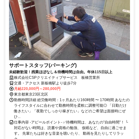
サポートスタッフ(パーキング)
未経験歓迎！残業ほぼなし＆待機時間は自由。年休115日以上
株式会社CSPクリエイティブサービス 板橋営業所
交通・アクセス 新板橋駅より徒歩7分
月給220,000円～280,000円
東京都東京23区北区
勤務時間詳細 総労働時間：1ヶ月あたり160時間 〜 170時間 あなたの
ライフスタイルに合わせて勤務時間を柔軟に調整可能◎ 「日勤だけ
働きたい」「夜勤でしっかり稼ぎたい」などのご希望は面接時にぜ
ひ...
仕事内容 -アピールポイント- ✅待機時間は、あなたの”自由時間”！ └
対応がない時間は、読書や資格の勉強、 仮眠など、自由に過ごせま
す。 先輩たちは好きな音楽を聴いたり、 動画を見たりしてリラッ
ク...