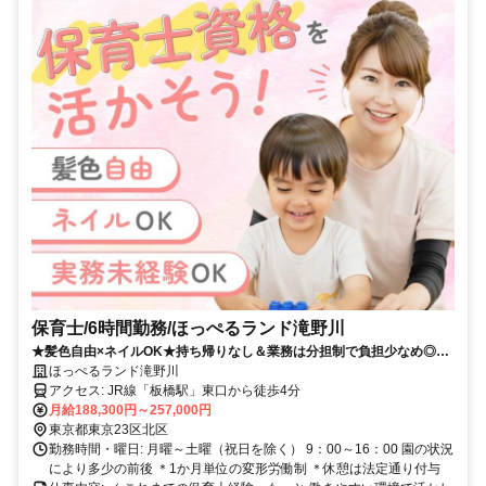
保育士/6時間勤務/ほっぺるランド滝野川
★髪色自由×ネイルOK★持ち帰りなし＆業務は分担制で負担少なめ◎年
間休日117日でプライベート充実！
ほっぺるランド滝野川
アクセス: JR線「板橋駅」東口から徒歩4分
月給188,300円～257,000円
東京都東京23区北区
勤務時間・曜日: 月曜～土曜（祝日を除く） 9：00～16：00 園の状況
により多少の前後 ＊1か月単位の変形労働制 ＊休憩は法定通り付与