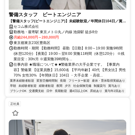
警備スタッフ ビートエンジニア
【警備スタッフ(ビートエンジニア)】未経験歓迎／年間休日104日／賞与
年2回／大手企業／寮あり
セコム株式会社
勤務地・最寄駅 東京メトロ丸ノ内線 池袋駅 徒歩8分
月給244,000円～280,000円
東京都東京23区豊島区
勤務時間・期間 【勤務時間】 昼勤 【日勤】8:00～19:00 実働9時間
(休憩120分) 【夜勤】19:00～翌8:00 実働11時間（休憩120分） ※残
業目安：30h/月 ※週実働39時間を...
仕事内容 ★職場について★ ■警備業界の大手企業です。 【事業内
容】警備業 【従業員数】15,600名 【平均年齢】40代 【男女比】男性
70% 女性30% 【年間休日】104日 ・大手企業 ・高収...
業界未経験者歓迎
変形労働時間制
長期
フリーター歓迎
産休・育休取得実績あり
早朝
未経験者歓迎
経験者歓迎
夜間
夕方
社会保険完備
制服貸与
賞与あり
ブランクOK
交通費支給
日中
長期歓迎
週4日以上OK
昇給あり
賞与年2回あり
正社員