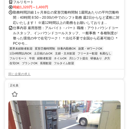
フルリモート
時給1,320円～1,400円
勤務時間詳細 1ヶ月単位の変形労働時間制 1週間あたりの平均労働時
間：40時間 8:50～20:00の中でのシフト勤務 週2日からなど柔軟に対
応いたします！ ※週12時間以上の勤務をお願いしておりま...
仕事内容 雇用形態：アルバイト・パート 職種：アウトバウンドコー
ルスタッフ、インバウンドコールスタッフ、一般事務 ＊各種制度が
整った環境の中で在宅ワーク！ ＊出社不要で全国から応募可能◎ ＊
PCやモ...
業界未経験者歓迎
変形労働時間制
扶養内勤務OK
副業・WワークOK
1日4時間以内OK
土日祝のみOK
主婦・主夫歓迎
フリーター歓迎
転勤なし
フルリモート
午前
経験者歓迎
ネイルOK
月1シフト提出
研修あり
夕方
在宅OK
ブランクOK
長期歓迎
フルタイム歓迎
同じ企業の求人
正社員