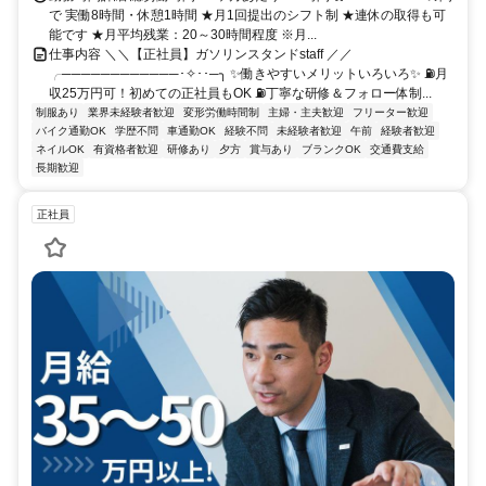
で 実働8時間・休憩1時間 ★月1回提出のシフト制 ★連休の取得も可
能です ★月平均残業：20～30時間程度 ※月...
仕事内容 ＼＼【正社員】ガソリンスタンドstaff ／／
╭────────────･✧･･─╮ ✨働きやすいメリットいろいろ✨ ⛽月
収25万円可！初めての正社員もOK ⛽丁寧な研修＆フォロー体制...
制服あり
業界未経験者歓迎
変形労働時間制
主婦・主夫歓迎
フリーター歓迎
バイク通勤OK
学歴不問
車通勤OK
経験不問
未経験者歓迎
午前
経験者歓迎
ネイルOK
有資格者歓迎
研修あり
夕方
賞与あり
ブランクOK
交通費支給
長期歓迎
正社員