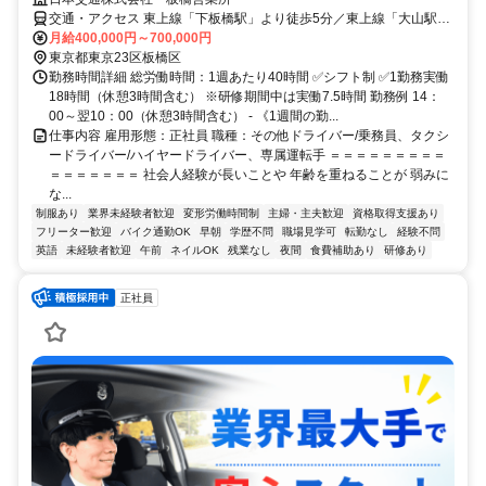
交通・アクセス 東上線「下板橋駅」より徒歩5分／東上線「大山駅」
より徒歩8分／三田線「板橋区役所前駅」から徒歩8分
月給400,000円～700,000円
東京都東京23区板橋区
勤務時間詳細 総労働時間：1週あたり40時間 ✅シフト制 ✅1勤務実働
18時間（休憩3時間含む） ※研修期間中は実働7.5時間 勤務例 14：
00～翌10：00（休憩3時間含む） - 《1週間の勤...
仕事内容 雇用形態：正社員 職種：その他ドライバー/乗務員、タクシ
ードライバー/ハイヤードライバー、専属運転手 ＝＝＝＝＝＝＝＝＝
＝＝＝＝＝＝＝ 社会人経験が長いことや 年齢を重ねることが 弱みに
な...
制服あり
業界未経験者歓迎
変形労働時間制
主婦・主夫歓迎
資格取得支援あり
フリーター歓迎
バイク通勤OK
早朝
学歴不問
職場見学可
転勤なし
経験不問
英語
未経験者歓迎
午前
ネイルOK
残業なし
夜間
食費補助あり
研修あり
正社員