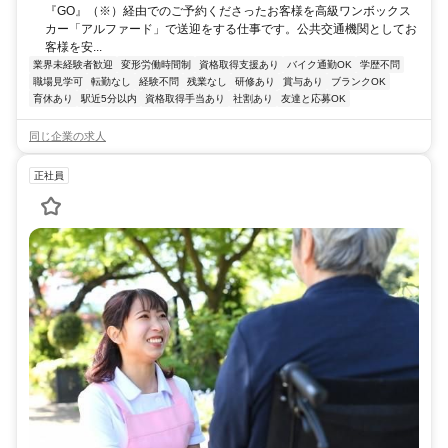
『GO』（※）経由でのご予約くださったお客様を高級ワンボックス
カー「アルファード」で送迎をする仕事です。公共交通機関としてお
客様を安...
業界未経験者歓迎
変形労働時間制
資格取得支援あり
バイク通勤OK
学歴不問
職場見学可
転勤なし
経験不問
残業なし
研修あり
賞与あり
ブランクOK
育休あり
駅近5分以内
資格取得手当あり
社割あり
友達と応募OK
同じ企業の求人
正社員