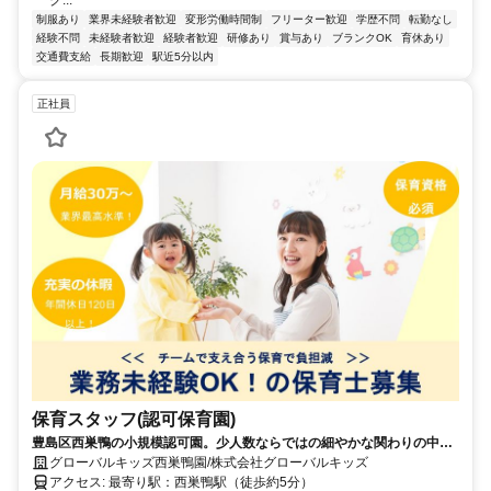
制服あり
業界未経験者歓迎
変形労働時間制
フリーター歓迎
学歴不問
転勤なし
経験不問
未経験者歓迎
経験者歓迎
研修あり
賞与あり
ブランクOK
育休あり
交通費支給
長期歓迎
駅近5分以内
正社員
保育スタッフ(認可保育園)
豊島区西巣鴨の小規模認可園。少人数ならではの細やかな関わりの中
で、様々なスキを見つけ、子どもと大人が共に育ちあう「共育」の保育
グローバルキッズ西巣鴨園/株式会社グローバルキッズ
を大切にしています。
アクセス: 最寄り駅：西巣鴨駅（徒歩約5分）