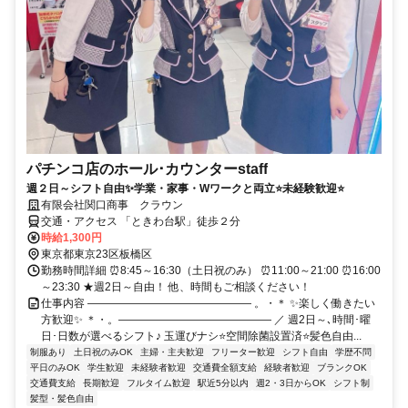
パチンコ店のホール･カウンターstaff
週２日～シフト自由✨学業・家事・Wワークと両立⭐未経験歓迎⭐
有限会社関口商事 クラウン
交通・アクセス 「ときわ台駅」徒歩２分
時給1,300円
東京都東京23区板橋区
勤務時間詳細 ⏰8:45～16:30（土日祝のみ） ⏰11:00～21:00 ⏰16:00
～23:30 ★週2日～自由！ 他、時間もご相談ください！
仕事内容 ――――――――――――――― 。・＊ ✨楽しく働きたい
方歓迎✨ ＊・。―――――――――――――― ／ 週2日～､時間･曜
日･日数が選べるシフト♪ 玉運びナシ⭐空間除菌設置済⭐髪色自由...
制服あり
土日祝のみOK
主婦・主夫歓迎
フリーター歓迎
シフト自由
学歴不問
平日のみOK
学生歓迎
未経験者歓迎
交通費全額支給
経験者歓迎
ブランクOK
交通費支給
長期歓迎
フルタイム歓迎
駅近5分以内
週2・3日からOK
シフト制
髪型・髪色自由