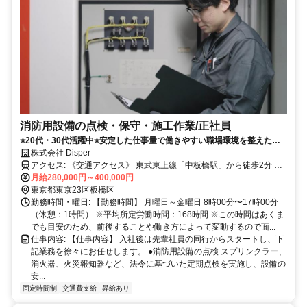
消防用設備の点検・保守・施工作業/正社員
⭐20代・30代活躍中⭐安定した仕事量で働きやすい職場環境を整えた消
防設備工事《賞与年2回／年間休日120日》
株式会社 Disper
アクセス: 《交通アクセス》 東武東上線「中板橋駅」から徒歩2分 ※
直行直帰OK！ ※交通費支給いたします！
月給280,000円～400,000円
東京都東京23区板橋区
勤務時間・曜日: 【勤務時間】 月曜日～金曜日 8時00分〜17時00分
（休憩：1時間） ※平均所定労働時間：168時間 ※この時間はあくま
でも目安のため、前後することや働き方によって変動するので面...
仕事内容: 【仕事内容】 入社後は先輩社員の同行からスタートし、下
記業務を徐々にお任せします。 ●消防用設備の点検 スプリンクラー、
消火器、火災報知器など、法令に基づいた定期点検を実施し、設備の
安...
固定時間制
交通費支給
昇給あり