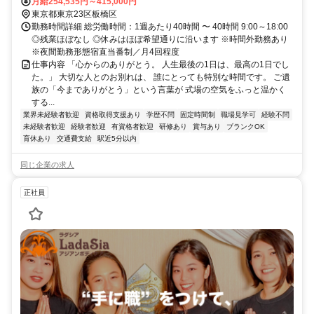
月給254,535円～415,000円
東京都東京23区板橋区
勤務時間詳細 総労働時間：1週あたり40時間 〜 40時間 9:00～18:00
◎残業ほぼなし ◎休みはほぼ希望通りに沿います ※時間外勤務あり
※夜間勤務形態宿直当番制／月4回程度
仕事内容 「心からのありがとう。 人生最後の1日は、最高の1日でし
た。」 大切な人とのお別れは、 誰にとっても特別な時間です。 ご遺
族の「今までありがとう」という言葉が 式場の空気をふっと温かく
する...
業界未経験者歓迎
資格取得支援あり
学歴不問
固定時間制
職場見学可
経験不問
未経験者歓迎
経験者歓迎
有資格者歓迎
研修あり
賞与あり
ブランクOK
育休あり
交通費支給
駅近5分以内
同じ企業の求人
正社員