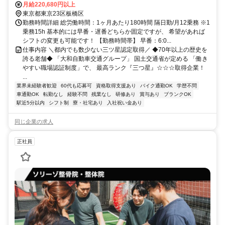
OK
月給220,680円以上
東京都東京23区板橋区
勤務時間詳細 総労働時間：1ヶ月あたり180時間 隔日勤/月12乗務 ※1
乗務15h 基本的には早番・遅番どちらか固定ですが、 希望があれば
シフトの変更も可能です！ 【勤務時間帯】 早番：6:0...
仕事内容 ＼都内でも数少ない三ツ星認定取得／ ◆70年以上の歴史を
誇る老舗◆ 「大和自動車交通グループ」 国土交通省が定める 「働き
やすい職場認証制度」で、 最高ランク『三つ星』☆☆☆取得企業！
...
業界未経験者歓迎
60代も応募可
資格取得支援あり
バイク通勤OK
学歴不問
車通勤OK
転勤なし
経験不問
残業なし
研修あり
賞与あり
ブランクOK
駅近5分以内
シフト制
寮・社宅あり
入社祝い金あり
同じ企業の求人
正社員