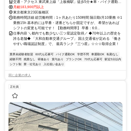
交通・アクセス 東武東上線「上板橋駅」徒歩5分★車・バイク通勤
OK
月給183,900円以上
東京都東京23区板橋区
勤務時間詳細 総労働時間：1ヶ月あたり150時間 隔日勤/月10乗務 ※1
乗務15h 基本的には早番・遅番どちらか固定ですが、 希望があれば
シフトの変更も可能です！ 【勤務時間帯】 早番：6:0...
仕事内容 ＼都内でも数少ない三ツ星認定取得／ ◆70年以上の歴史を
誇る老舗◆ 「大和自動車交通グループ」 国土交通省が定める 「働き
やすい職場認証制度」で、 最高ランク『三つ星』☆☆☆取得企業！
...
業界未経験者歓迎
60代も応募可
バイク通勤OK
学歴不問
車通勤OK
転勤なし
経験不問
残業なし
研修あり
賞与あり
ブランクOK
70代も応募可
駅近5分以内
シフト制
寮・社宅あり
入社祝い金あり
同じ企業の求人
正社員