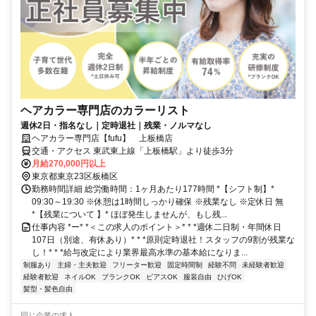
ヘアカラー専門店のカラーリスト
週休2日・指名なし｜定時退社｜残業・ノルマなし
ヘアカラー専門店【fufu】 上板橋店
交通・アクセス 東武東上線「上板橋駅」より徒歩3分
月給270,000円以上
東京都東京23区板橋区
勤務時間詳細 総労働時間：1ヶ月あたり177時間 *【シフト制】*
09:30～19:30 ※休憩は1時間しっかり確保 ※残業なし ※定休日 無
*【残業について 】* ほぼ発生しませんが、もし残...
仕事内容 *ー* *＜この求人のポイント＞* * *週休二日制・年間休日
107日（別途、有休あり）* * *原則定時退社！スタッフの9割が残業な
し！* * *給与改定により業界最高水準の基本給になりま...
制服あり
主婦・主夫歓迎
フリーター歓迎
固定時間制
経験不問
未経験者歓迎
経験者歓迎
ネイルOK
ブランクOK
ピアスOK
服装自由
ひげOK
髪型・髪色自由
同じ企業の求人