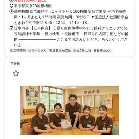
中板橋北口徒歩約12分、東武東上線 上板橋北口徒歩約16分
月給270,000円以上
東京都東京23区板橋区
勤務時間 総労働時間：1ヶ月あたり160時間 変形労働制 平均労働時
間：1ヶ月あたり156時間 実働時間：8時間/日 ▼医療法人社団明幸会
ときわ台村中眼科 8:45～12:15、14:15～18:...
仕事内容 【仕事内容】 日帰り白内障手術を行う眼科クリニックでの
視能訓練士業務 ・視力検査 ・視能矯正 ・日帰り白内障手術などの補
助 ―――――――――― ここまでお読みいただき、ありがとうござ
いま...
固定時間制
住宅手当あり
交通費全額支給
駅近5分以内
昼食補助あり
正社員