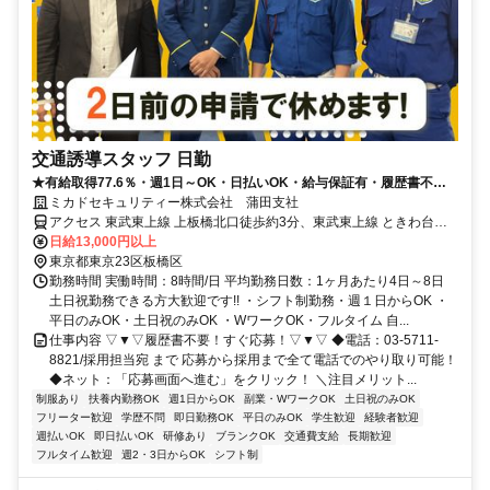
交通誘導スタッフ 日勤
★有給取得77.6％・週1日～OK・日払いOK・給与保証有・履歴書不要
★
ミカドセキュリティー株式会社 蒲田支社
アクセス 東武東上線 上板橋北口徒歩約3分、東武東上線 ときわ台
（東京都）南口徒歩約13分、東武東上線 東武練馬東口徒歩約19分
日給13,000円以上
東京都東京23区板橋区
勤務時間 実働時間：8時間/日 平均勤務日数：1ヶ月あたり4日～8日
土日祝勤務できる方大歓迎です!! ・シフト制勤務・週１日からOK ・
平日のみOK・土日祝のみOK ・WワークOK・フルタイム 自...
仕事内容 ▽▼▽履歴書不要！すぐ応募！▽▼▽ ◆電話：03-5711-
8821/採用担当宛 まで 応募から採用まで全て電話でのやり取り可能！
◆ネット：「応募画面へ進む」をクリック！ ＼注目メリット...
制服あり
扶養内勤務OK
週1日からOK
副業・WワークOK
土日祝のみOK
フリーター歓迎
学歴不問
即日勤務OK
平日のみOK
学生歓迎
経験者歓迎
週払いOK
即日払いOK
研修あり
ブランクOK
交通費支給
長期歓迎
フルタイム歓迎
週2・3日からOK
シフト制