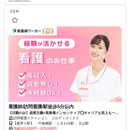
正社員
看護師/訪問看護/駅徒歩5分以内
【日勤のみ】成果主義×高単価インセンティブ⭕キャリアも収入も一気
に伸ばせる訪問看護ステーション❗️
訪問看護ステーション ゴルディロックス
【最寄り駅】 ・中板橋駅 ・ときわ台駅 ・大山駅
月給320,000円～475,000円