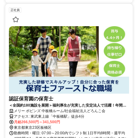
正社員
認証保育園の保育士
＜全国約180施設を展開＞福利厚生が充実した安定法人で活躍！年間休
日125日以上／賞与4.4ヶ月／海外研修完備
メリー ポピンズ 中板橋ルーム/社会福祉法人どろんこ会
アクセス: 東武東上線「中板橋駅」徒歩4分
月給266,500円～341,500円
東京都東京23区板橋区
勤務時間・曜日: 07:00～20:00内でシフト制 1日平均8時間・週平均