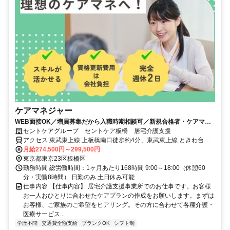
ケアマネジャー
WEB面接OK／増員募集だから入職時期相談可／新規合格者・ケアマネ
実務研修受講前応募可能です！
セントケアグループ セントケア板橋 居宅介護支援
アクセス 東武東上線 上板橋南口徒歩約4分、東武東上線 ときわ台
（東京都）南口徒歩約14分、東武東上線 東武練馬東口徒歩約21分 東
月給274,500円～299,500円
武東上線 上板橋駅より徒歩5分
東京都東京23区板橋区
勤務時間 総労働時間：1ヶ月あたり168時間 9:00～18:00（休憩60
分・実働8時間） 日勤のみ 土日休み可能
仕事内容 【仕事内容】 居宅介護支援事業所でのお仕事です。お客様
お一人おひとりに合わせたケアプランの作成をお願いします。まずは
お客様、ご家族のご希望をヒアリング。その方に合わせて各種介護・
医療サービス...
学歴不問
交通費全額支給
ブランクOK
シフト制