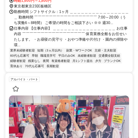
（東京都）南口徒歩約11分、東武東上線 大山（東京都）南口徒歩約
時給1,600円～1,800円
15分
東京都東京23区板橋区
勤務時間 シフトサイクル：1ヶ月 ＿＿＿＿＿＿＿＿＿＿＿＿＿＿＿＿
＿ 勤務時間 ￣￣￣￣￣￣￣￣￣￣￣￣￣￣￣￣￣ 7:00～20:00（う
ち実働6～8時間） ご希望の時間をご相談下さい ※※ 週30...
仕事内容 【仕事内容】 ＿＿＿＿＿＿＿＿＿＿＿＿＿＿＿＿＿ お仕事
内容 ￣￣￣￣￣￣￣￣￣￣￣￣￣￣￣￣￣ 保育業務全般をお任せい
たします。 ・お昼寝の見守り ・おやつ準備や片付け ・園内の掃除や
環...
業界未経験者歓迎
短期（3ヵ月以内）
副業・WワークOK
主婦・主夫歓迎
60代も応募可
早朝
職場見学可
平日のみOK
未経験者歓迎
交通費全額支給
経験者歓迎
残業なし
夜間
有資格者歓迎
月1シフト提出
夕方
ブランクOK
育休あり
70代も応募可
長期歓迎
アルバイト・パート