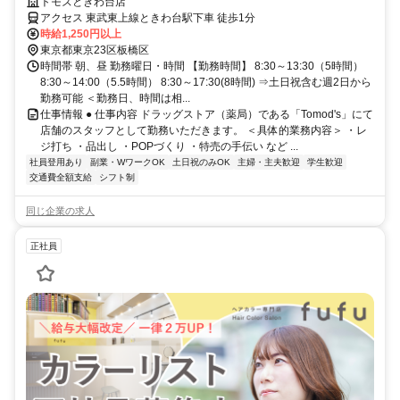
務！未経験歓迎！
トモズときわ台店
アクセス 東武東上線ときわ台駅下車 徒歩1分
時給1,250円以上
東京都東京23区板橋区
時間帯 朝、昼 勤務曜日・時間 【勤務時間】 8:30～13:30（5時間）
8:30～14:00（5.5時間） 8:30～17:30(8時間) ⇒土日祝含む週2日から
勤務可能 ＜勤務日、時間は相...
仕事情報 ● 仕事内容 ドラッグストア（薬局）である「Tomod's」にて
店舗のスタッフとして勤務いただきます。 ＜具体的業務内容＞ ・レ
ジ打ち ・品出し ・POPづくり ・特売の手伝い など ...
社員登用あり
副業・WワークOK
土日祝のみOK
主婦・主夫歓迎
学生歓迎
交通費全額支給
シフト制
同じ企業の求人
正社員