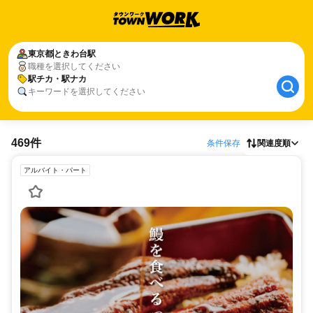
東京都
ときわ台駅
職種を選択してください
駅チカ・駅ナカ
キーワードを選択してください
469件
条件保存
関連度順
アルバイト・パート