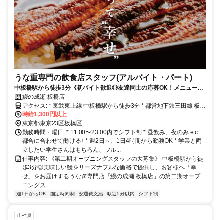
うな重専門の飲食店スタッフ(アルバイト・パート)
中板橋駅から徒歩3分《初バイト歓迎◎友達同士の応募OK！メニュー少
なくシンプルな仕事》週2日、1日4時間〜勤務可！お友達同士の応募も
鰻の成瀬 板橋店
大歓迎☆
アクセス: * 東武東上線 中板橋駅から徒歩3分 * 都営地下鉄三田線 板橋
本町駅から徒歩10分
時給1,300円以上
東京都東京23区板橋区
勤務時間・曜日: * 11:00〜23:00内でシフト制 * 昼飲み、夜のみ etc...
都合に合わせて働ける♪ * 週2日～、1日4時間から勤務OK * 学業と両
立したい学生さんはもちろん、フル...
仕事内容: 《第二期オープニングスタッフの大募集》 中板橋駅から徒
歩3分◎美味しい鰻をリーズナブルな価格で提供し、お客様へ「幸
せ」をお届けするうなぎ専門店「鰻の成瀬 板橋店」の第二期オープ
ニングス...
週1日からOK
固定時間制
交通費支給
駅近5分以内
シフト制
正社員