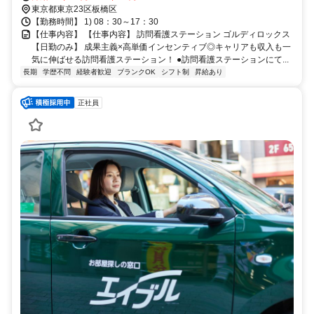
東京都東京23区板橋区
【勤務時間】 1) 08：30～17：30
【仕事内容】 【仕事内容】 訪問看護ステーション ゴルディロックス
【日勤のみ】 成果主義×高単価インセンティブ◎キャリアも収入も一
気に伸ばせる訪問看護ステーション！ ●訪問看護ステーションにて...
長期
学歴不問
経験者歓迎
ブランクOK
シフト制
昇給あり
正社員