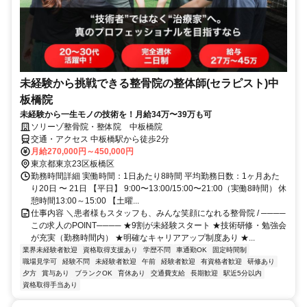
未経験から挑戦できる整骨院の整体師(セラピスト)中
板橋院
未経験から一生モノの技術を！月給34万〜39万も可
ソリーゾ整骨院・整体院 中板橋院
交通・アクセス 中板橋駅から徒歩2分
月給270,000円～450,000円
東京都東京23区板橋区
勤務時間詳細 実働時間：1日あたり8時間 平均勤務日数：1ヶ月あた
り20日 〜 21日 【平日】 9:00〜13:00/15:00〜21:00（実働8時間） 休
憩時間13:00～15:00 【土曜...
仕事内容 ＼患者様もスタッフも、みんな笑顔になれる整骨院 / ────
この求人のPOINT──── ★9割が未経験スタート ★技術研修・勉強会
が充実（勤務時間内） ★明確なキャリアアップ制度あり ★...
業界未経験者歓迎
資格取得支援あり
学歴不問
車通勤OK
固定時間制
職場見学可
経験不問
未経験者歓迎
午前
経験者歓迎
有資格者歓迎
研修あり
夕方
賞与あり
ブランクOK
育休あり
交通費支給
長期歓迎
駅近5分以内
資格取得手当あり