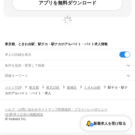
アプリを無料ダウンロード
東京都、ときわ台駅、駅チカ・駅ナカのアルバイト・バイト求人情報
求人の詳細を表示
条件を追加・変更して検索
市区町村を追加・変更
関連キーワード
完全在宅ワーク 全国
シール貼り 在宅
現在地周辺
ガチャガチャ
犬カフェ
東京都
駅を追加・変更
バイトTOP
東京都
東京23区
板橋区
ときわ台駅
駅チカ・駅ナ
東京都
すべて
カのアルバイト・バイト・求人
東京23区
すべて
職種を追加・変更
JR東海道本線(東京～熱海)
千代田区
中央区
港区
新宿区
文京区
台東区
墨田区
江東区
品川区
目黒区
大田区
東京駅
新橋駅
品川駅
飲食・フードサービス
世田谷区
渋谷区
中野区
杉並区
豊島区
北区
荒川区
板橋区
練馬区
足立区
葛飾区
特徴を追加・変更
飲食・フードサービス
江戸川区
すべて
ヘルプ・お問い合わせ
サイトマップ
利用規約・プライバシーポリシー
JR山手線
ホールスタッフ
キッチンスタッフ
皿洗い・洗い場
精肉・鮮魚加工
給食調理
人気
[企業]求人広告の掲載相談
大崎駅
五反田駅
目黒駅
恵比寿駅
渋谷駅
原宿駅
代々木駅
新宿駅
新大久保駅
八王子市
立川市
武蔵野市
三鷹市
青梅市
府中市
昭島市
調布市
町田市
小金井市
雇用形態を追加・変更
パン屋（ベーカリー）
フードカウンター販売員
バー（BAR）・バーテンダー
日払いOK
高校生歓迎
学生歓迎
深夜の仕事
髪型・髪色自由
ひげOK
ネイルOK
高田馬場駅
目白駅
池袋駅
大塚駅
巣鴨駅
駒込駅
田端駅
西日暮里駅
日暮里駅
鶯谷駅
小平市
日野市
東村山市
国分寺市
国立市
福生市
狛江市
東大和市
清瀬市
新着求人を受け取る
飲食店補助（開店・閉店準備）
飲食店（店長・マネージャー）
ピアスOK
アルバイト・パート
履歴書不要
オープニングスタッフ
留学生・外国人活躍中
上野駅
御徒町駅
秋葉原駅
神田駅
東京駅
有楽町駅
新橋駅
浜松町駅
田町駅
東久留米市
武蔵村山市
多摩市
稲城市
羽村市
あきる野市
西東京市
大島町
利島村
都道府県を変更
営業・販売
勤務期間
正社員
高輪ゲートウェイ駅
品川駅
新島村
神津島村
三宅村
御蔵島村
八丈町
青ヶ島村
小笠原村
西多摩郡
営業・販売
すべて
短期
契約社員
単発・1日OK
長期
期間限定（春夏冬休み等）