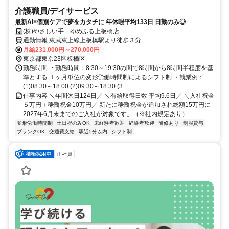
介護職員/デイサービス
最新AI×個別ケアで夢をカタチに 年休暇平均133日 日勤のみ◎
(株)やさしい手 ゆめふる上板橋店
通勤情報 東武東上線上板橋駅より徒歩３分
月給231,000円～270,000円
東京都東京23区板橋区
勤務時間 ・勤務時間：8:30～19:30の間で8時間から8時間半程度を基
準とする １ヶ月単位の変形労働時間制によるシフト制 ・就業例：
(1)08:30～18:00 (2)09:30～18:30 (3...
仕事内容 ＼年間休日124日／ ＼有給取得日数 平均9.6日／ ＼入社祝金
５万円＋稼働祝金10万円／ 新たに稼働祝金が追加され総額15万円に
2027年6月末までのご入社が対象です。（※社内規定あり）...
変形労働時間制
土日祝のみOK
未経験者歓迎
経験者歓迎
研修あり
制服貸与
ブランクOK
交通費支給
駅近5分以内
シフト制
正社員