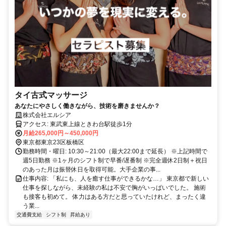
タイ古式マッサージ
あなたにやさしく働きながら、技術を磨きませんか？
株式会社エルシア
アクセス: 東武東上線ときわ台駅徒歩1分
月給265,000円～450,000円
東京都東京23区板橋区
勤務時間・曜日: 10:30～21:00（最大22:00まで延長） ※上記時間で
週5日勤務 ※1ヶ月のシフト制で早番/遅番制 ※完全週休2日制＋祝日
のあった月は振替休日を取得可能。大手企業の事...
仕事内容: 「私にも、人を癒す仕事ができるかな…」 東京都で新しい
仕事を探しながら、未経験の私は不安で胸がいっぱいでした。 施術
も接客も初めて。 体力はある方だと思っていたけれど、まったく違
う業...
交通費支給
シフト制
昇給あり