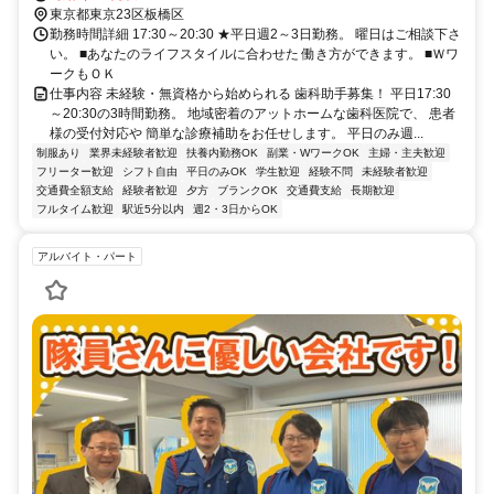
東京都東京23区板橋区
勤務時間詳細 17:30～20:30 ★平日週2～3日勤務。 曜日はご相談下さ
い。 ■あなたのライフスタイルに合わせた 働き方ができます。 ■Ｗワ
ークもＯＫ
仕事内容 未経験・無資格から始められる 歯科助手募集！ 平日17:30
～20:30の3時間勤務。 地域密着のアットホームな歯科医院で、 患者
様の受付対応や 簡単な診療補助をお任せします。 平日のみ週...
制服あり
業界未経験者歓迎
扶養内勤務OK
副業・WワークOK
主婦・主夫歓迎
フリーター歓迎
シフト自由
平日のみOK
学生歓迎
経験不問
未経験者歓迎
交通費全額支給
経験者歓迎
夕方
ブランクOK
交通費支給
長期歓迎
フルタイム歓迎
駅近5分以内
週2・3日からOK
アルバイト・パート