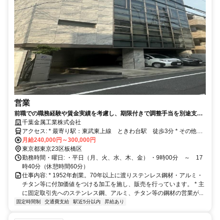
営業
前職での職務経験や賃金実績を考慮し、期限付きで調整手当を別途支給
します。（金額上限あり）
千葉金属工業株式会社
アクセス: * 最寄り駅：東武東上線 ときわ台駅 徒歩3分 * その他の
交通手段：自転車通勤可（駐輪場完備）
月給240,000円～300,000円
東京都東京23区板橋区
勤務時間・曜日: ・平日（月、火、水、木、金） ・9時00分 ～ 17
時40分（休憩時間60分）
仕事内容: * 1952年創業。70年以上に渡りステンレス鋼材・アルミ・
チタン等に付加価値をつける加工を施し、販売を行っています。 * 主
に固定取引先へのステンレス鋼、アルミ、チタン等の鋼材の営業が...
固定時間制
交通費支給
駅近5分以内
昇給あり