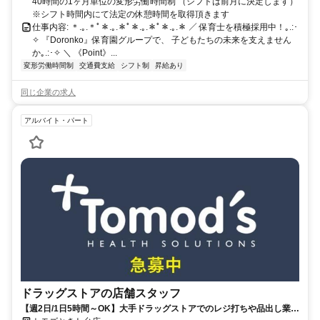
40時間の1ヶ月単位の変形労働時間制 （シフトは前月に決定します）
※シフト時間内にて法定の休憩時間を取得頂きます
仕事内容: ＊.｡.＊ﾟ＊.｡.＊ﾟ＊.｡.＊ﾟ＊.｡.＊ ／ 保育士を積極採用中！｡.:･
✧ 『Doronko』保育園グループで、 子どもたちの未来を支えません
か｡.:･✧ ＼ 《Point》...
変形労働時間制
交通費支給
シフト制
昇給あり
同じ企業の求人
アルバイト・パート
ドラッグストアの店舗スタッフ
【週2日/1日5時間～OK】大手ドラッグストアでのレジ打ちや品出し業