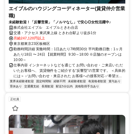
エイブルのハウジングコーディネーター(賃貸仲介営業
職)
未経験歓迎！「反響営業」「ノルマなし」で安心◎女性活躍中♪
株式会社エイブル エイブルときわ台店
交通・アクセス 東武東上線 ときわ台駅より徒歩1分
月給247,120円以上
東京都東京23区板橋区
勤務時間詳細 実働時間：1日あたり7時間30分 平均勤務日数：1ヶ月
あたり18日 〜 24日 【就業時間】 9:30～18:00 ※店舗のオープンは
10:00～
仕事内容 インターネットなどを通じて お問い合わせ・ご来店いただ
いたお客様へ、 賃貸物件をご紹介する“反響型”の営業です。 ＜具体的
には＞ ✅お問い合わせ・来店された お客様への接客対応 ✅希望エ...
業界未経験者歓迎
固定時間制
経験不問
未経験者歓迎
有資格者歓迎
賞与あり
育休あり
交通費支給
長期歓迎
駅近5分以内
資格取得手当あり
正社員