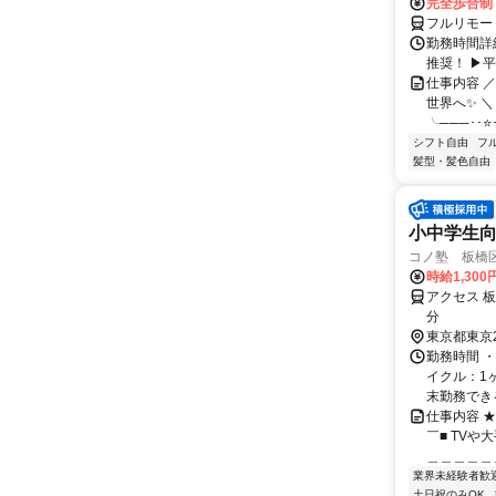
完全歩合制
フルリモー
勤務時間詳細
推奨！ ▶
仕事内容 
世界へ✨ ＼
╰───･･⭐･
シフト自由
フ
髪型・髪色自由
小中学生
コノ塾 板橋
時給1,30
アクセス 
分
東京都東京
勤務時間 
イクル：1
末勤務できる方
仕事内容 
￣■ TV
＿＿＿＿＿＿
業界未経験者歓
土日祝のみOK