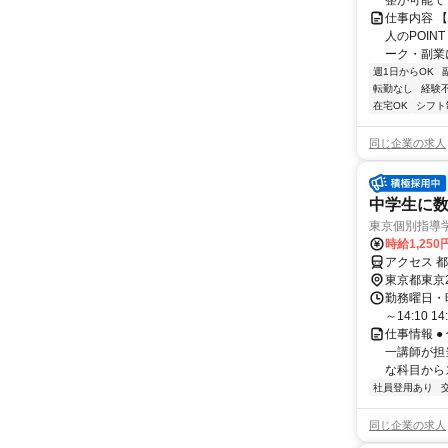
整が可能で
仕事内容 
人のPOIN
ーク・副業に
週1日からOK
転勤なし
経験
在宅OK
シフト
同じ企業の求人
中学生に数
東京個別指導
時給1,250
アクセス 
東京都東京
勤務曜日・時間
～14:10 14:
仕事情報 
一講師が担
な科目からス
社員登用あり
同じ企業の求人