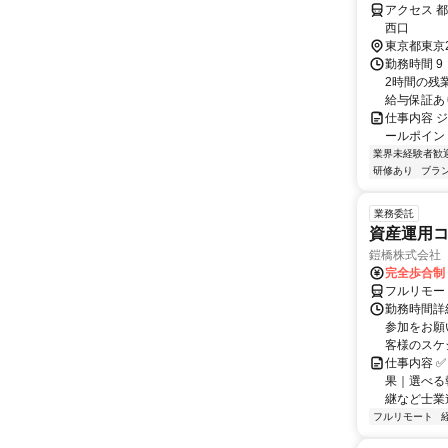
アクセス 
西口
東京都東京
勤務時間 9
2時間の残
給与保証あり
仕事内容 ジュースの仕
ールポイント
業界未経験者歓
研修あり
ブラ
業務委託
資産運用コ
鎧橋株式会社
完全歩合制
フルリモー
勤務時間詳
参加をお願
客様のスケ
仕事内容 ✅
果｜選べる
継など士業連
フルリモート