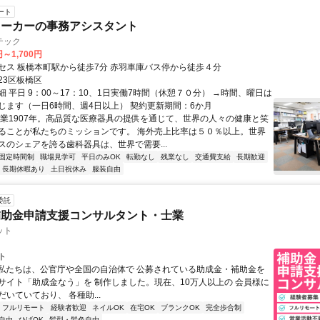
ート
メーカーの事務アシスタント
テック
円～1,700円
セス 板橋本町駅から徒歩7分 赤羽車庫バス停から徒歩４分
23区板橋区
 平日 9：00～17：10、1日実働7時間（休憩７０分） →時間、曜日は
じます（一日6時間、週4日以上） 契約更新期間：6か月
創業1907年。高品質な医療器具の提供を通じて、世界の人々の健康と笑
ることが私たちのミッションです。 海外売上比率は５０％以上。世界
スのシェアを誇る歯科器具は、世界で需要...
固定時間制
職場見学可
平日のみOK
転勤なし
残業なし
交通費支給
長期歓迎
長期休暇あり
土日祝休み
服装自由
委託
補助金申請支援コンサルタント・士業
ット
ト
⭐私たちは、公官庁や全国の自治体で 公募されている助成金・補助金を
サイト「助成金なう」を 制作しました。現在、10万人以上の 会員様に
いていており、 各種助...
フルリモート
経験者歓迎
ネイルOK
在宅OK
ブランクOK
完全歩合制
自由
ひげOK
髪型・髪色自由