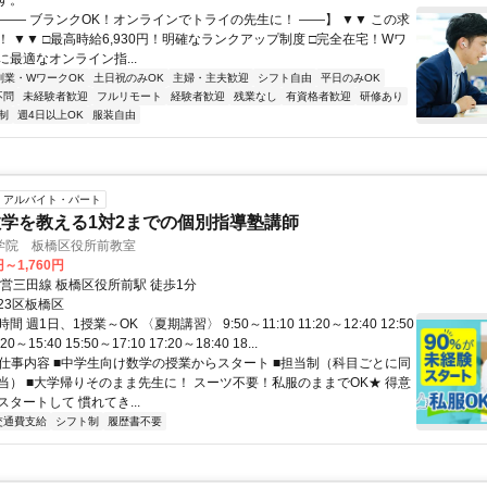
す。
【―― ブランクOK！オンラインでトライの先生に！ ――】 ▼▼ この求
T！ ▼▼ □最高時給6,930円！明確なランクアップ制度 □完全在宅！Wワ
最適なオンライン指...
副業・WワークOK
土日祝のみOK
主婦・主夫歓迎
シフト自由
平日のみOK
不問
未経験者歓迎
フルリモート
経験者歓迎
残業なし
有資格者歓迎
研修あり
制
週4日以上OK
服装自由
アルバイト・パート
学を教える1対2までの個別指導塾講師
学院 板橋区役所前教室
円～1,760円
都営三田線 板橋区役所前駅 徒歩1分
23区板橋区
 週1日、1授業～OK 〈夏期講習〉 9:50～11:10 11:20～12:40 12:50
20～15:40 15:50～17:10 17:20～18:40 18...
● 仕事内容 ■中学生向け数学の授業からスタート ■担当制（科目ごとに同
当） ■大学帰りそのまま先生に！ スーツ不要！私服のままでOK★ 得意
タートして 慣れてき...
交通費支給
シフト制
履歴書不要