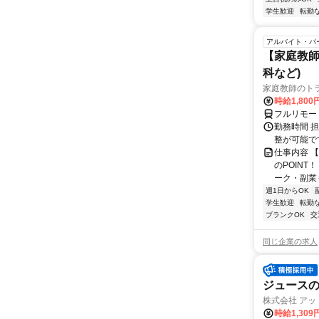
学生歓迎
転勤
アルバイト・パ
【家庭教師
科など)
家庭教師のト
時給1,800
フルリモー
勤務時間 
整が可能で
仕事内容 
のPOINT
ーク・副業も
週1日からOK
学生歓迎
転勤
ブランクOK
交
同じ企業の求人
ジュース
株式会社 アッ
時給1,309