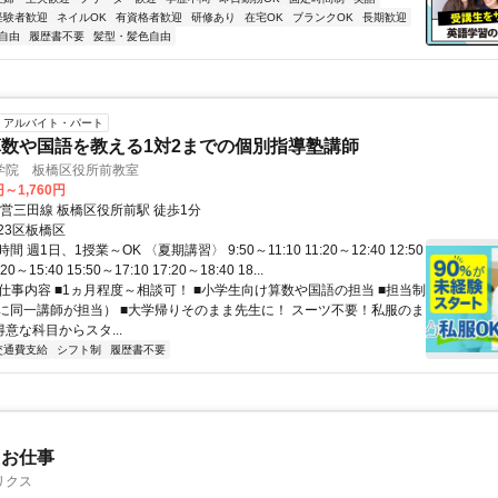
経験者歓迎
ネイルOK
有資格者歓迎
研修あり
在宅OK
ブランクOK
長期歓迎
自由
履歴書不要
髪型・髪色自由
アルバイト・パート
数や国語を教える1対2までの個別指導塾講師
学院 板橋区役所前教室
円～1,760円
都営三田線 板橋区役所前駅 徒歩1分
23区板橋区
 週1日、1授業～OK 〈夏期講習〉 9:50～11:10 11:20～12:40 12:50
20～15:40 15:50～17:10 17:20～18:40 18...
 仕事内容 ■1ヵ月程度～相談可！ ■小学生向け算数や国語の担当 ■担当制
に同一講師が担当） ■大学帰りそのまま先生に！ スーツ不要！私服のま
得意な科目からスタ...
交通費支給
シフト制
履歴書不要
たお仕事
リクス