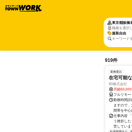
東京都
板橋
職種を選択
服装自由
キーワード
919件
業務委託
在宅可能
90株式会社
月給60,00
フルリモー
勤務時間詳
ますので、お
間帯を中心に
仕事内容 
う挫折したく
営しています
社員登用あり