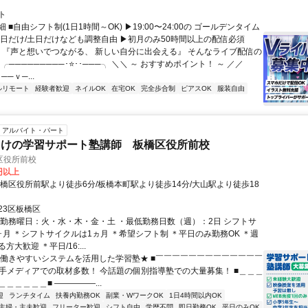
ト
 ■自由シフト制(1日1時間～OK) ▶19:00〜24:00の ゴールデンタイム
平日だけ/土日だけなども調整自由 ▶初月のみ50時間以上の配信必須
／ 『声と想いでつながる、 新しい自分に出会える』 そんなライブ配信の
 ╭─────────･⭐･･───╮ ＼＼ ～ おすすめポイント！ ～ ／／
──ｖ─...
ルリモート
経験者歓迎
ネイルOK
在宅OK
完全歩合制
ピアスOK
服装自由
アルバイト・パート
向けの学習サポート塾講師 板橋区役所前校
区役所前校
0円以上
板橋区役所前駅より徒歩6分/板橋本町駅より徒歩14分/大山駅より徒歩18
23区板橋区
・勤務曜日：火・水・木・金・土 ・最低勤務日数（週）：2日 シフトサ
ヶ月 ＊シフトサイクルは1ヵ月 ＊希望シフト制 ＊平日のみ勤務OK ＊週
大歓迎 ＊平日/16:...
★働きやすいシステムを活用した学習塾★ ■￣￣￣￣￣￣￣￣￣￣￣￣￣
や大手メディアでの取材多数！ 今話題の個別指導塾での大量募集！ ■＿＿＿
＿＿＿＿＿■ ―――――...
迎
ランチタイム
扶養内勤務OK
副業・WワークOK
1日4時間以内OK
主婦・主夫歓迎
フリーター歓迎
シフト自由
学歴不問
即日勤務OK
平日のみOK