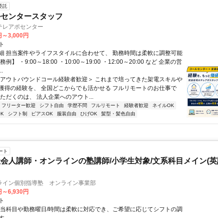
委託
ルセンタースタッフ
テレアポセンター
円～3,000円
ト
細 担当案件やライフスタイルに合わせて、 勤務時間は柔軟に調整可能
例】 ・9:00～18:00 ・10:00～19:00 ・12:00～20:00 など 企業の営
.
＜アウトバウンドコール経験者歓迎＞ これまで培ってきた架電スキルや
獲得の経験を、 全国どこからでも活かせる フルリモートのお仕事で
ただくのは、 法人企業へのアウト...
フリーター歓迎
シフト自由
学歴不問
フルリモート
経験者歓迎
ネイルOK
K
シフト制
ピアスOK
服装自由
ひげOK
髪型・髪色自由
ート
会人講師・オンラインの塾講師/小学生対象/文系科目メイン(
ライン個別指導塾 オンライン事業部
円～6,930円
ト
担当科目や勤務曜日/時間は柔軟に対応でき、ご希望に応じてシフトの調