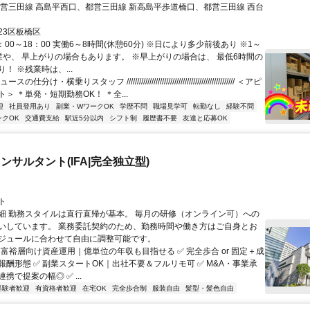
都営三田線 高島平西口、都営三田線 新高島平歩道橋口、都営三田線 西台
23区板橋区
：00～18：00 実働6～8時間(休憩60分) ※日により多少前後あり ※1～
業や、 早上がりの場合もあります。 ※早上がりの場合は、 最低6時間の
！ ※残業時は、...
分け・横乗りスタッフ //////////////////////////////////////////////////// ＜アピ
＞ ＊単発・短期勤務OK！ ＊全...
迎
社員登用あり
副業・WワークOK
学歴不問
職場見学可
転勤なし
経験不問
ンクOK
交通費支給
駅近5分以内
シフト制
履歴書不要
友達と応募OK
ンサルタント(IFA|完全独立型)
ト
細 勤務スタイルは直行直帰が基本。 毎月の研修（オンライン可）への
いしています。 業務委託契約のため、勤務時間や働き方はご自身とお
ジュールに合わせて自由に調整可能です。
 富裕層向け資産運用｜億単位の年収も目指せる ✅ 完全歩合 or 固定＋成
報酬形態 ✅ 副業スタートOK｜出社不要＆フルリモ可 ✅ M&A・事業承
携で提案の幅◎ ✅ ...
経験者歓迎
有資格者歓迎
在宅OK
完全歩合制
服装自由
髪型・髪色自由