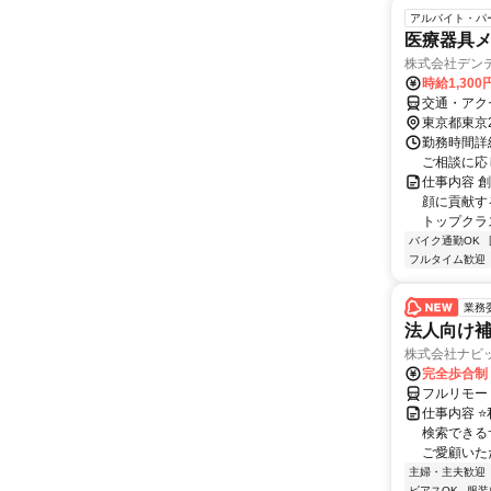
アルバイト・パ
医療器具
株式会社デン
時給1,300
交通・アク
東京都東京
勤務時間詳細
ご相談に応
仕事内容 
顔に貢献す
トップクラ
バイク通勤OK
フルタイム歓迎
業務
法人向け
株式会社ナビ
完全歩合制
フルリモー
仕事内容 
検索できる
ご愛顧いただ
主婦・主夫歓迎
ピアスOK
服装