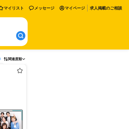
マイリスト
メッセージ
マイページ
求人掲載のご相談
存
関連度順