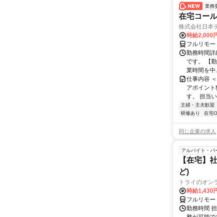
業務
在宅コー
株式会社日本
時給2,000
フルリモー
勤務時間詳
です。 【勤務
業時間を中..
仕事内容 
アポイント
す。 担当い
主婦・主夫歓迎
研修あり
在宅O
同じ企業の求人
アルバイト・パ
【在宅】社
ど)
トライのオン
時給1,430
フルリモー
勤務時間 