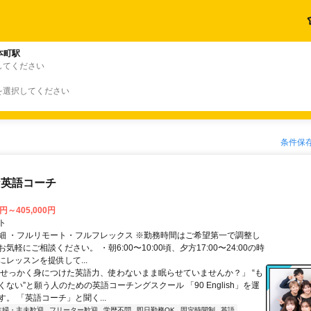
本町駅
してください
を選択してください
条件保
な英語コーチ
0円～405,000円
ト
細 ・フルリモート・フルフレックス ※勤務時間はご希望第一で調整し
気軽にご相談ください。 ・朝6:00〜10:00頃、夕方17:00〜24:00の時
レッスンを提供して...
「せっかく身につけた英語力、使わないまま眠らせていませんか？」 “も
ない”と願う人のための英語コーチングスクール 「90 English」を運
。 「英語コーチ」と聞く...
主婦・主夫歓迎
フリーター歓迎
学歴不問
即日勤務OK
固定時間制
英語