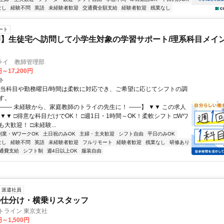
なし
経験不問
英語
未経験者歓迎
交通費全額支給
経験者歓迎
残業なし
ート
】生徒宅へ訪問して小学生対象の学習サポート/理系科目メイン
ライ 教師管理部
円～17,200円
ト
担当科目や勤務曜日/時間は柔軟に対応でき、ご希望に応じてシフトの調
す。
【―― 未経験から、家庭教師のトライの先生に！ ――】 ▼▼ この求人
！ ▼▼ □得意な科目だけでOK！ □週1日・1時間～OK！柔軟シフト □Wワ
大歓迎！ □未経験...
副業・WワークOK
土日祝のみOK
主婦・主夫歓迎
シフト自由
平日のみOK
なし
経験不問
英語
未経験者歓迎
フルリモート
経験者歓迎
残業なし
研修あり
通費支給
シフト制
週4日以上OK
服装自由
派遣社員
の仕分け・横乗りスタッフ
トライン 東京支社
円～1,500円