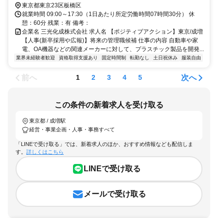
東京都東京23区板橋区
就業時間 09:00～17:30（1日あたり所定労働時間07時間30分） 休
憩：60分 残業：有 備考：
企業名 三光化成株式会社 求人名 【ポジティブアクション】東京/成増
【人事(新卒採用や広報)】将来の管理職候補 仕事の内容 自動車や家
電、OA機器などの関連メーカーに対して、プラスチック製品を開発...
業界未経験者歓迎
資格取得支援あり
固定時間制
転勤なし
土日祝休み
服装自由
前へ
次へ
1
2
3
4
5
この条件の新着求人を受け取る
東京都 / 成増駅
経営・事業企画・人事・事務すべて
「LINEで受け取る」では、新着求人のほか、おすすめ情報なども配信しま
す。
詳しくはこちら
LINEで受け取る
メールで受け取る