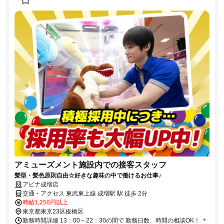
アミューズメント施設内での接客スタッフ
髪型・髪色原則自由☆好きな趣味の中で働けるお仕事♪
アピナ成増店
交通・アクセス 東武東上線 成増駅 駅 徒歩 2分
時給1,250円以上
東京都東京23区板橋区
勤務時間詳細 13：00～22：30の間で 勤務日数、時間の相談OK！ ＊