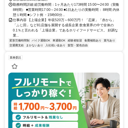
勤務時間詳細 総労働時間：1ヶ月あたり173時間 15:00〜24:00（実働
8時間） ■営業時間17:00～24:00 ■1日あたりの実働時間： 8時間 内休
憩１時間 ■シフト例 ・15時00分...
仕事内容 【上場企業】年収520万～600万円！ 「忍家」「赤から」
「ふじ田」など81店舗を展開する成長企業 飲食業界の中で全体の
0.1％と言われる「上場企業」であるホリイフードサービス。 好調な
業...
変形労働時間制
バイク通勤OK
車通勤OK
経験者歓迎
食費補助あり
賞与あり
交通費支給
まかないあり
入社祝い金あり
髪型・髪色自由
業務委託