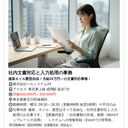
社内文書対応と入力処理の事務
服装ネイル髪型自由！月給26万円～の文書対応事務！
株式会社ベルシステム24
アクセス: 東武東上線 成増駅 徒歩7分
月給260,000円～300,000円
東京都東京23区板橋区
勤務時間・曜日: 09:30～18:30（実働8時間 休憩1時間）※平日のみ
仕事内容: 服装、ネイル、髪型はすべて自由な、社内文書対応と入力
処理のお仕事です。 【業務内容】 ・社内書類の作成、展開（Wordテ
ンプレートの活用） ・システムへの情報登録（Excelでの管理表...
即日勤務OK
固定時間制
交通費支給
昇給あり