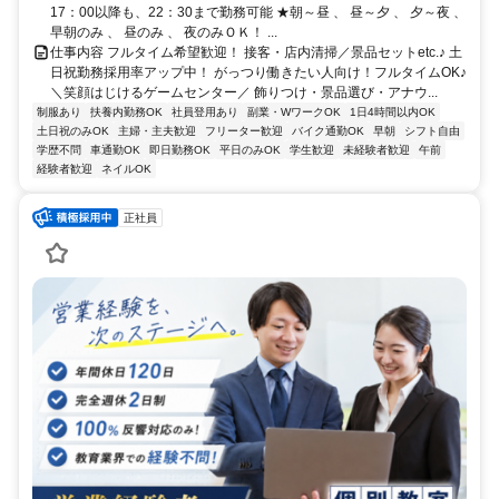
17：00以降も、22：30まで勤務可能 ★朝～昼 、 昼～夕 、 夕～夜 、
早朝のみ 、 昼のみ 、 夜のみＯＫ！ ...
仕事内容 フルタイム希望歓迎！ 接客・店内清掃／景品セットetc.♪ 土
日祝勤務採用率アップ中！ がっつり働きたい人向け！フルタイムOK♪
＼笑顔はじけるゲームセンター／ 飾りつけ・景品選び・アナウ...
制服あり
扶養内勤務OK
社員登用あり
副業・WワークOK
1日4時間以内OK
土日祝のみOK
主婦・主夫歓迎
フリーター歓迎
バイク通勤OK
早朝
シフト自由
学歴不問
車通勤OK
即日勤務OK
平日のみOK
学生歓迎
未経験者歓迎
午前
経験者歓迎
ネイルOK
正社員