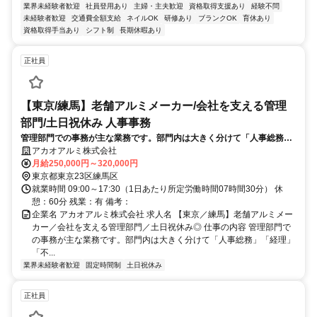
業界未経験者歓迎
社員登用あり
主婦・主夫歓迎
資格取得支援あり
経験不問
未経験者歓迎
交通費全額支給
ネイルOK
研修あり
ブランクOK
育休あり
資格取得手当あり
シフト制
長期休暇あり
正社員
【東京/練馬】老舗アルミメーカー/会社を支える管理
部門/土日祝休み 人事事務
管理部門での事務が主な業務です。部門内は大きく分けて「人事総務」
「経理」「不動産」の業務に分かれます。この度、管理部門のゼネラリ
アカオアルミ株式会社
ストを募集します。ご経験と適正・志向を踏まえ配属先を決定いたしま
月給250,000円～320,000円
す。
東京都東京23区練馬区
就業時間 09:00～17:30（1日あたり所定労働時間07時間30分） 休
憩：60分 残業：有 備考：
企業名 アカオアルミ株式会社 求人名 【東京／練馬】老舗アルミメー
カー／会社を支える管理部門／土日祝休み◎ 仕事の内容 管理部門で
の事務が主な業務です。部門内は大きく分けて「人事総務」「経理」
「不...
業界未経験者歓迎
固定時間制
土日祝休み
正社員