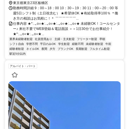
東京都東京23区板橋区
勤務時間詳細 9：00～18：00 10：30～19：30 11：00～20：00 等
週5日シフト制（土日祝含む） ★希望休OK ★有給取得率100％ ＊働
き方の相談はお気軽に！＊ ￣￣￣￣￣￣...
仕事内容 ★*:..｡o○★:..｡o○★:..｡o○★:..｡o○★ 未経験OK！コールセンタ
ー♪ 来社不要でWEB登録＆電話面談 ＞＞1日30分でお仕事紹介！
★*:..｡o○★:..｡o○★...
業界未経験者歓迎
社員登用あり
主婦・主夫歓迎
フリーター歓迎
早朝
シフト自由
学歴不問
平日のみOK
学生歓迎
経験不問
未経験者歓迎
午前
経験者歓迎
ネイルOK
夜間
夕方
ブランクOK
長期歓迎
フルタイム歓迎
駅近5分以内
アルバイト・パート