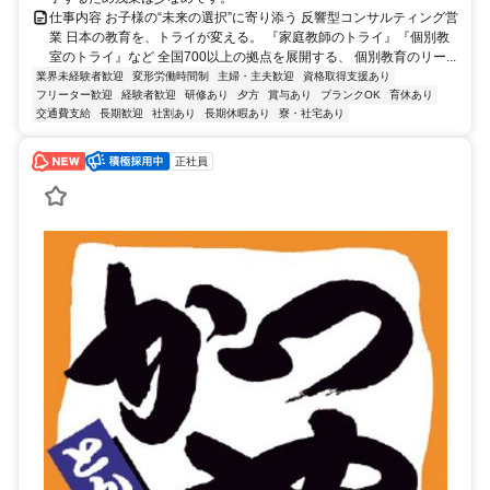
仕事内容 お子様の“未来の選択”に寄り添う 反響型コンサルティング営
業 日本の教育を、トライが変える。 『家庭教師のトライ』『個別教
室のトライ』など 全国700以上の拠点を展開する、 個別教育のリー...
業界未経験者歓迎
変形労働時間制
主婦・主夫歓迎
資格取得支援あり
フリーター歓迎
経験者歓迎
研修あり
夕方
賞与あり
ブランクOK
育休あり
交通費支給
長期歓迎
社割あり
長期休暇あり
寮・社宅あり
正社員