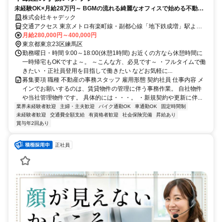
未経験OK×月給28万円～ BGMの流れる綺麗なオフィスで始める不動産
事務｜年休120日・車通勤OK
株式会社キャデック
交通アクセス 東京メトロ有楽町線・副都心線「地下鉄成増」駅より
徒歩10分 東武東上線「成増」駅より徒歩12分
月給280,000円～400,000円
東京都東京23区練馬区
勤務曜日・時間 9:00～18:00(休憩1時間) お近くの方なら休憩時間に
一時帰宅もOKですよ～。 ～こんな方、必見です～ ・フルタイムで働
きたい ・正社員登用を目指して働きたい などお気軽に...
募集要項 職種 不動産の事務スタッフ 雇用形態 契約社員 仕事内容 メ
インでお願いするのは、賃貸物件の管理に伴う事務作業。 自社物件
や当社管理物件です。 具体的には・・・。 ・新規契約や更新に伴...
業界未経験者歓迎
主婦・主夫歓迎
バイク通勤OK
車通勤OK
固定時間制
未経験者歓迎
交通費全額支給
有資格者歓迎
社会保険完備
昇給あり
賞与年2回あり
正社員