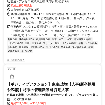
交通・アクセス 東武東上線 成増駅 駅 徒歩 2分
時給1,250円以上
東京都東京23区板橋区
勤務時間詳細 9：30～17：00の間で 勤務日数、時間の相談OK！ ＊
17：00以降も、22：30まで勤務可能 ★朝～昼 、 昼～夕 、 夕～夜 、
早朝のみ 、 昼のみ 、 夜のみＯＫ！ ☆...
仕事内容 フルタイム希望歓迎！ 接客・店内清掃／景品セットetc.♪ 土
日祝勤務採用率アップ中！ がっつり働きたい人向け！フルタイムOK♪
＼笑顔はじけるゲームセンター／ 飾りつけ・景品選び・アナウ...
制服あり
扶養内勤務OK
社員登用あり
副業・WワークOK
1日4時間以内OK
土日祝のみOK
主婦・主夫歓迎
フリーター歓迎
バイク通勤OK
早朝
シフト自由
学歴不問
車通勤OK
即日勤務OK
平日のみOK
学生歓迎
未経験者歓迎
午前
経験者歓迎
ネイルOK
同じ企業の求人
正社員
【ポジティブアクション】東京/成増【人事(新卒採用
や広報)】将来の管理職候補 採用人事
自動車や家電、OA機器などの関連メーカーに対して、プラスチック製品
を開発、製造している当社にて新卒採用や社内研修の運営などの業務を
三光化成株式会社
ご担当いただきます。将来の管理職候補として募集いたします。
月給253,000円～330,000円