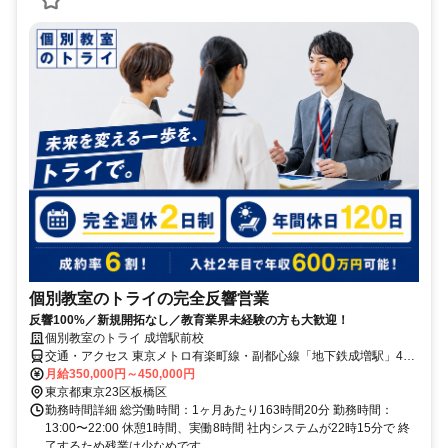
個別教室のトライの完全反響営業
反響100%／新規開拓なし／教育業界未経験の方も大歓迎！
個別教室のトライ 成増駅前校
交通・アクセス 東京メトロ有楽町線・副都心線「地下鉄成増駅」4番
出口より徒歩約1分、東武東上線「成増駅」南口より徒歩約3分
月給350,000円～450,000円
東京都東京23区板橋区
勤務時間詳細 総労働時間：1ヶ月あたり163時間20分 勤務時間：
13:00〜22:00 休憩1時間、実働8時間 社内システムが22時15分で 終
了するため残業は少なめです。