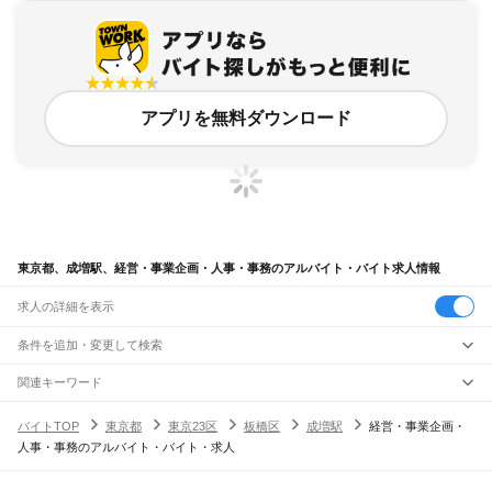
アプリを無料ダウンロード
東京都、成増駅、経営・事業企画・人事・事務のアルバイト・バイト求人情報
求人の詳細を表示
条件を追加・変更して検索
市区町村を追加・変更
関連キーワード
完全在宅ワーク 全国
シール貼り 在宅
現在地周辺
ガチャガチャ
犬カフェ
東京都
駅を追加・変更
バイトTOP
東京都
東京23区
板橋区
成増駅
経営・事業企画・
東京都
すべて
人事・事務のアルバイト・バイト・求人
東京23区
すべて
職種を追加・変更
JR東海道本線(東京～熱海)
千代田区
中央区
港区
新宿区
文京区
台東区
墨田区
江東区
品川区
目黒区
大田区
東京駅
新橋駅
品川駅
飲食・フードサービス
世田谷区
渋谷区
中野区
杉並区
豊島区
北区
荒川区
板橋区
練馬区
足立区
葛飾区