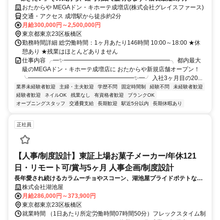
おたからや MEGAドン・キホーテ成増店(株式会社グレイスファース)
交通・アクセス 成増駅から徒歩約2分
月給300,000円～2,500,000円
東京都東京23区板橋区
勤務時間詳細 総労働時間：1ヶ月あたり146時間 10:00～18:00 ★休
憩あり ★残業はほとんどありません
仕事内容 ╭━✨━━━━━━━━━━━━━━━━━━╮ 都内最大
級のMEGAドン・キホーテ成増店に おたからや新規店舗オープン！
╰━━━━━━━━━━━━━━━━━━✨━╯ 入社3ヶ月目の20...
業界未経験者歓迎
主婦・主夫歓迎
学歴不問
固定時間制
経験不問
未経験者歓迎
経験者歓迎
ネイルOK
残業なし
有資格者歓迎
ブランクOK
オープニングスタッフ
交通費支給
長期歓迎
駅近5分以内
長期休暇あり
正社員
【人事/制度設計】東証上場お菓子メーカー/年休121
日・リモート可/賞与5ヶ月 人事企画/制度設計
長年愛され続けるカラムーチョやスコーン、湖池屋プライドポテトなど
の人気スナック製品を取り扱う当社にて、人事制度設計・運用業務をお
株式会社湖池屋
任せします。将来的には管理職としてのご活躍も期待しています。
月給286,000円～373,900円
東京都東京23区板橋区
就業時間 （1日あたり所定労働時間07時間50分）フレックスタイム制