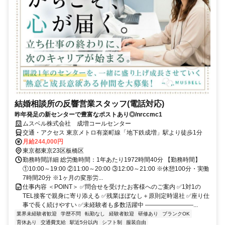
結婚相談所の反響営業スタッフ(電話対応)
昨年発足の新センターで豊富なポストあり◎/nrccmc1
ムスベル株式会社 成増コールセンター
交通・アクセス 東京メトロ有楽町線「地下鉄成増」駅より徒歩1分
月給244,000円
東京都東京23区板橋区
勤務時間詳細 総労働時間：1年あたり1972時間40分 【勤務時間】
①10:00～19:00 ②11:00～20:00 ③12:00～21:00 ※休憩100分・実働
7時間20分 ※1ヶ月の変形労...
仕事内容 ＜POINT＞ ✅問合せを受けたお客様へのご案内 ✅1対1の
TEL接客で親身に寄り添える ✅残業ほぼなし＋原則定時退社 ✅座り仕
事で長く続けやすい ✅未経験者も多数活躍中 ――――――――...
業界未経験者歓迎
学歴不問
転勤なし
経験者歓迎
研修あり
ブランクOK
育休あり
交通費支給
駅近5分以内
シフト制
服装自由