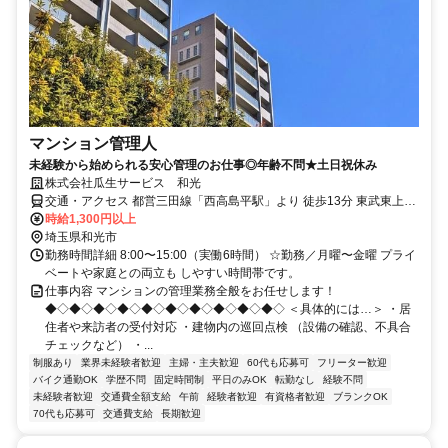
マンション管理人
未経験から始められる安心管理のお仕事◎年齢不問★土日祝休み
株式会社瓜生サービス 和光
交通・アクセス 都営三田線「西高島平駅」より 徒歩13分 東武東上線
和光市駅よりバス12分 「白子三丁目東」下車徒歩2分
時給1,300円以上
埼玉県和光市
勤務時間詳細 8:00〜15:00（実働6時間） ☆勤務／月曜〜金曜 プライ
ベートや家庭との両立も しやすい時間帯です。
仕事内容 マンションの管理業務全般をお任せします！
◆◇◆◇◆◇◆◇◆◇◆◇◆◇◆◇◆◇◆◇ ＜具体的には…＞ ・居
住者や来訪者の受付対応 ・建物内の巡回点検 （設備の確認、不具合
チェックなど） ・...
制服あり
業界未経験者歓迎
主婦・主夫歓迎
60代も応募可
フリーター歓迎
バイク通勤OK
学歴不問
固定時間制
平日のみOK
転勤なし
経験不問
未経験者歓迎
交通費全額支給
午前
経験者歓迎
有資格者歓迎
ブランクOK
70代も応募可
交通費支給
長期歓迎