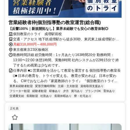
営業経験者枠|個別指導塾の教室運営(総合職)
【反響100%｜新規開拓なし】業界未経験でも安心の教育体制◎
個別教室のトライ 成増駅前校
交通・アクセス 地下鉄成増駅から徒歩30秒、東武東上線成増駅から
徒歩3分
月給310,000円～400,000円
東京都東京23区板橋区
勤務時間詳細 総労働時間：1ヶ月あたり163時間20分 勤務時間：
13:00〜22:00 休憩1時間、実働8時間 社内システムが22時15分で 終
了するため残業は少なめです。
仕事内容 ■□ 営業経験を活かして教室を運営する 個別指導塾の教室長
□■ 日本の教育を、トライが変える。 教育が変われば、日本が変わ
る。 CMでおなじみの『家庭教師のトライ』 『個別教室のトライ...
業界未経験者歓迎
変形労働時間制
主婦・主夫歓迎
資格取得支援あり
フリーター歓迎
経験者歓迎
研修あり
夕方
賞与あり
ブランクOK
育休あり
交通費支給
長期歓迎
社割あり
長期休暇あり
寮・社宅あり
正社員