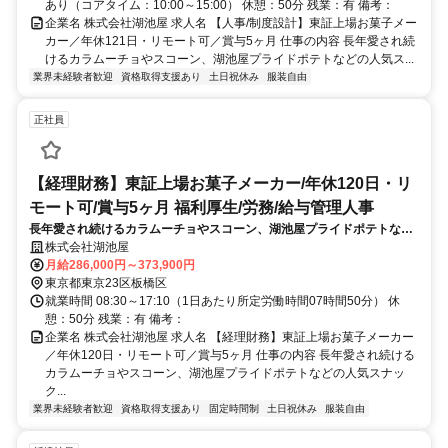
あり（コアタイム：10:00～15:00） 休憩：50分 残業：有 備考：
企業名 株式会社湖池屋 求人名 【人事/制度設計】東証上場お菓子メー
カー／年休121日・リモート可／賞与5ヶ月 仕事の内容 長年愛され続
けるカラムーチョやスコーン、湖池屋プライドポテトなどの人気ス...
業界未経験者歓迎
資格取得支援あり
土日祝休み
服装自由
正社員
【経理財務】東証上場お菓子メーカー/年休120日・リ
モート可/賞与5ヶ月 福利厚生/労務/給与管理人事
長年愛され続けるカラムーチョやスコーン、湖池屋プライドポテトなど
の人気スナック製品の製造・販売を行う当社にて、経理財務業務をお任
株式会社湖池屋
せします。将来的には管理職としてのご活躍も期待しています。
月給286,000円～373,900円
東京都東京23区板橋区
就業時間 08:30～17:10（1日あたり所定労働時間07時間50分） 休
憩：50分 残業：有 備考：
企業名 株式会社湖池屋 求人名 【経理財務】東証上場お菓子メーカー
／年休120日・リモート可／賞与5ヶ月 仕事の内容 長年愛され続ける
カラムーチョやスコーン、湖池屋プライドポテトなどの人気スナッ
ク...
業界未経験者歓迎
資格取得支援あり
固定時間制
土日祝休み
服装自由