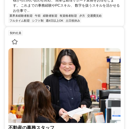
様からの問い合わせ対応、 簡単な経理サポート業務をお任せしま
す。 これまでの事務経験やPCスキル、 数字を扱うスキルを活かせる
お仕事で...
業界未経験者歓迎
午前
経験者歓迎
有資格者歓迎
夕方
交通費支給
フルタイム歓迎
シフト制
週4日以上OK
土日祝休み
契約社員
不動産の事務スタッフ