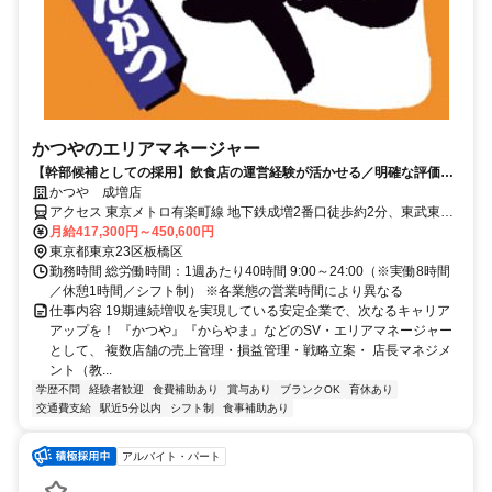
かつやのエリアマネージャー
【幹部候補としての採用】飲食店の運営経験が活かせる／明確な評価制
度と定期昇給あり／プライム上場グループ／多角的事業展開で安定した
かつや 成増店
経営基盤
アクセス 東京メトロ有楽町線 地下鉄成増2番口徒歩約2分、東武東上
線 成増南口徒歩約2分、東京メトロ有楽町線/東京メトロ副都心線 地
月給417,300円～450,600円
下鉄赤塚1番口徒歩約19分
東京都東京23区板橋区
勤務時間 総労働時間：1週あたり40時間 9:00～24:00（※実働8時間
／休憩1時間／シフト制） ※各業態の営業時間により異なる
仕事内容 19期連続増収を実現している安定企業で、次なるキャリア
アップを！ 『かつや』『からやま』などのSV・エリアマネージャー
として、 複数店舗の売上管理・損益管理・戦略立案・ 店長マネジメ
ント（教...
学歴不問
経験者歓迎
食費補助あり
賞与あり
ブランクOK
育休あり
交通費支給
駅近5分以内
シフト制
食事補助あり
アルバイト・パート