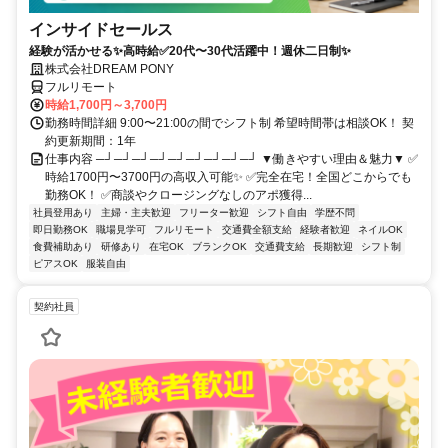
インサイドセールス
経験が活かせる✨高時給✅20代〜30代活躍中！週休二日制✨
株式会社DREAM PONY
フルリモート
時給1,700円～3,700円
勤務時間詳細 9:00〜21:00の間でシフト制 希望時間帯は相談OK！ 契
約更新期間：1年
仕事内容 ─┘─┘─┘─┘─┘─┘─┘─┘─┘ ▼働きやすい理由＆魅力▼ ✅
時給1700円〜3700円の高収入可能✨ ✅完全在宅！全国どこからでも
勤務OK！ ✅商談やクロージングなしのアポ獲得...
社員登用あり
主婦・主夫歓迎
フリーター歓迎
シフト自由
学歴不問
即日勤務OK
職場見学可
フルリモート
交通費全額支給
経験者歓迎
ネイルOK
食費補助あり
研修あり
在宅OK
ブランクOK
交通費支給
長期歓迎
シフト制
ピアスOK
服装自由
契約社員