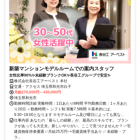
新築マンションモデルルームでの案内スタッフ
女性比率90%✨未経験ブランクOK✨長谷工グループで安定✨
株式会社長谷工アーベスト 本社
交通・アクセス 埼玉県和光市白子
月給270,000円～430,000円
埼玉県和光市
勤務時間詳細 実働時間：1日あたり8時間 平均勤務日数：1ヶ月あた
り20日 ＜勤務時間＞ シフト制 実働7.5時間 ※基本的には、
9:30~18:00となります ※モデルルーム及び曜日によっても異な...
仕事内容 あなたの「暮らしの経験」が、最高のスキルです。 ブラン
クがあっても大丈夫。新しいやりがい、ここで見つけませんか？ ✅宅
建資格保持者優遇 ✅月給25万円~+宅建資格手当あり ✅ 未経験・ブ
ラ...