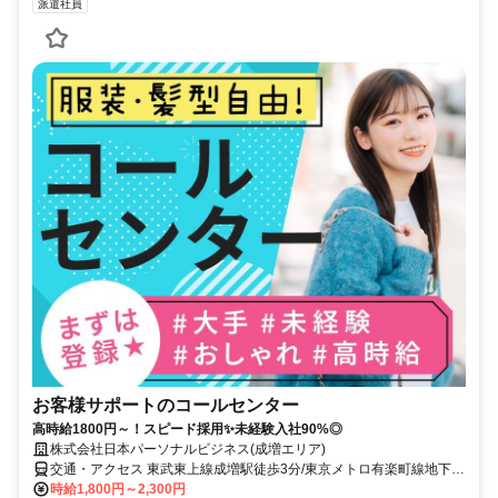
派遣社員
お客様サポートのコールセンター
高時給1800円～！スピード採用✨未経験入社90%◎
株式会社日本パーソナルビジネス(成増エリア)
交通・アクセス 東武東上線成増駅徒歩3分/東京メトロ有楽町線地下鉄
成増駅徒歩1分
時給1,800円～2,300円