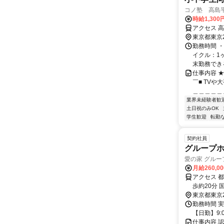
コノ塾 高島
時給1,30
アクセス 
東京都東京
勤務時間 
イクル：1
末勤務できる方
仕事内容 
￣■ TV
＿＿＿＿＿＿
業界未経験者歓
土日祝のみOK
学生歓迎
転勤
契約社員
グループ
愛の家 グル
月給260,0
アクセス 
歩約20分 
東京都東京
勤務時間 実
【日勤】9:0
仕事内容 