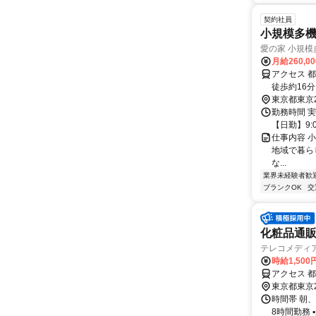
契約社員
小規模多
愛の家 小規
月給260,0
アクセス 
徒歩約16
東京都東京
勤務時間 実
【日勤】9:0
仕事内容 
地域で暮ら
な...
業界未経験者歓
ブランクOK
交
化粧品通
テレコメディ
時給1,50
アクセス 
東京都東京
時間帯 朝、昼
8時間勤務 