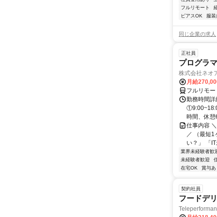
フルリモート
ピアスOK
服装
同じ企業の求人
正社員
プログラマ
株式会社ネオ
月給270,0
フルリモー
勤務時間詳細
①9:00~
時間、休憩6.
仕事内容 
／ （最短
い？」 「I
業界未経験者歓
未経験者歓迎
在宅OK
賞与あ
契約社員
フードデリ
Teleperform