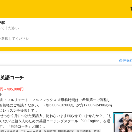
平駅
してください
を選択してください
条件保
な英語コーチ
0円～405,000円
ト
細 ・フルリモート・フルフレックス ※勤務時間はご希望第一で調整し
気軽にご相談ください。 ・朝6:00〜10:00頃、夕方17:00〜24:00の時
レッスンを提供して...
「せっかく身につけた英語力、使わないまま眠らせていませんか？」 “も
ない”と願う人のための英語コーチングスクール 「90 English」を運
。 「英語コーチ」と聞く...
主婦・主夫歓迎
フリーター歓迎
学歴不問
即日勤務OK
固定時間制
英語