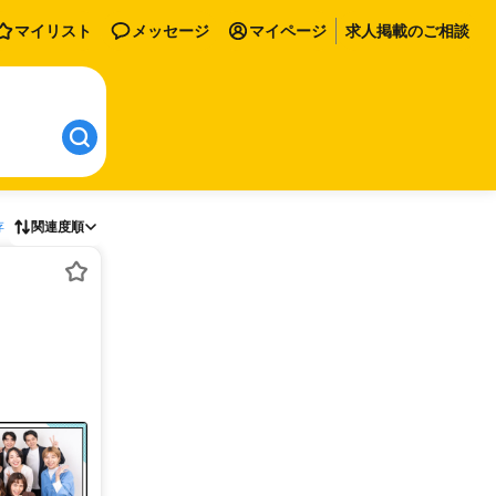
マイリスト
メッセージ
マイページ
求人掲載のご相談
存
関連度順