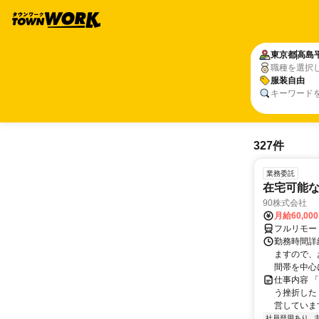
東京都
高島
職種を選択
服装自由
キーワード
327件
業務委託
在宅可能
90株式会社
月給60,00
フルリモー
勤務時間詳
ますので、お
間帯を中心に
仕事内容 
う挫折したく
営しています
社員登用あり