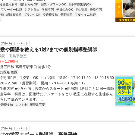
社員登用あり
週1日からOK
副業・WワークOK
1日4時間以内OK
フリーター歓迎
シフト自由
学歴不問
平日のみOK
学生歓迎
経験不問
午前
経験者歓迎
ブランクOK
交通費支給
長期歓迎
フルタイム歓迎
K
アルバイト・パート
数や国語を教える1対2までの個別指導塾講師
学院 高島平教室
円～1,760円
都営三田線 高島平駅東口 徒歩1分
23区板橋区
 週1日、1授業～OK 〈コマ割〉 15:50～17:10 17:20～18:40 18:50
0:20～21:40 〈講習期間〉 夏期：7/14～8/31 冬期：12...
● 仕事内容 ■小学生向け授業からスタート ■担当制（科目ごとに同一講師
担当学年・科目は、面接時にアンケートをとり 教室に在籍する生徒さん
らして決めていきます。 ...
交通費支給
シフト制
履歴書不要
アルバイト・パート
向けの学習サポート塾講師 高島平校