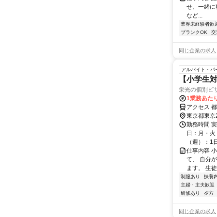
せ、一緒に
など...
業界未経験者歓
ブランクOK
交
同じ企業の求人
アルバイト・パ
【小学生対
栄光の個別ビ
1業務あたり
アクセス 都
東京都東京
勤務時間 実
日：月・火・
（週）：1日 
仕事内容 
て、 自分
ます。 生
制服あり
扶養
主婦・主夫歓迎
研修あり
夕方
同じ企業の求人