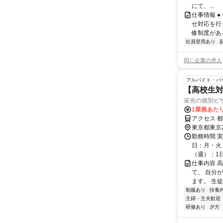
にて、...
仕事情報 
せ対応を行
修制度があ
社員登用あり
同じ企業の求人
アルバイト・パ
【高校生対
栄光の個別ビ
1業務あたり
アクセス 都
東京都東京
勤務時間 実
日：月・火・
（週）：1日 
仕事内容 
て、 自分
ます。 生
制服あり
扶養
主婦・主夫歓迎
研修あり
夕方