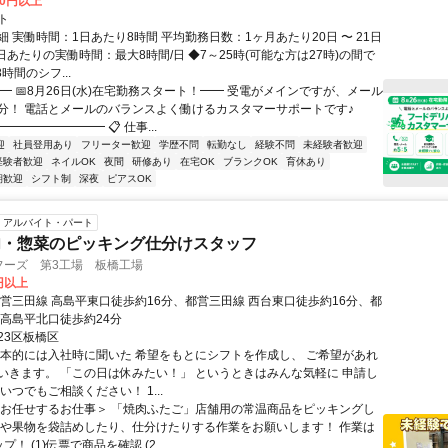
00円以上
ト
 実働時間：1日あたり8時間 平均勤務日数：1ヶ月あたり20日 〜 21日
日あたりの実働時間：最大8時間/日 ◆7～25時(可能な方は27時)の間で
時間のシフ...
━ 📅8月26日(水)在宅勤務スタート！━━ 受電がメインですが、メール
分！ 電話とメールのバランスよく働けるカスタマーサポートです♪
━━━━━━━━ 📋 仕事...
迎
社員登用あり
フリーター歓迎
学歴不問
転勤なし
経験不問
未経験者歓迎
経験者歓迎
ネイルOK
夜間
研修あり
在宅OK
ブランクOK
育休あり
期歓迎
シフト制
深夜
ピアスOK
アルバイト・パート
肉・惣菜のピッキング仕分けスタッフ
フーズ 第3工場 板橋工場
6円以上
都営三田線 高島平東口徒歩約16分、都営三田線 西台東口徒歩約16分、都
新高島平北口徒歩約24分
23区板橋区
基本的には入社時に聞いた 希望をもとにシフトを作成し、 ご希望があれ
いきます。 「この日は休みたい！」 というときはみんな気軽に 申請し
いつでもご相談ください！ 1...
＜お任せするお仕事＞ 「焼肉ふたご」店舗用の常温商品をピッキングし
菜や果物を袋詰めしたり、仕分けたりする作業をお願いします！ 作業は
！ (1)伝票で商品を確認 (2...