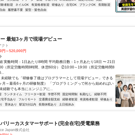
経験者歓迎
ネイルOK
有資格者歓迎
研修あり
在宅OK
ブランクOK
長期歓迎
自由
履歴書不要
髪型・髪色自由
ー 最短3ヶ月で現場デビュー
アクト
00円～520,000円
ト
 実働時間：1日あたり8時間 平均勤務日数：1ヶ月あたり18日 〜 21日
18:00（所定労働時間8時間、休憩60分） ②10:00～19:00（所定労働時間8
..
＼ 未経験でも「研修修了後はプログラマーとして現場デビュー」できる
1ヶ月～最長6ヶ月の研修制度） 「プログラミングって何から始めればい
T未経験でも本当にエンジニアに...
迎
ランチタイム
フリーター歓迎
学歴不問
固定時間制
転勤なし
経験不問
住宅手当あり
フルリモート
交通費全額支給
経験者歓迎
有資格者歓迎
研修あり
り
育休あり
駅近5分以内
長期休暇あり
土日祝休み
バリーカスタマーサポート(完全在宅)受電業務
ance Japan株式会社