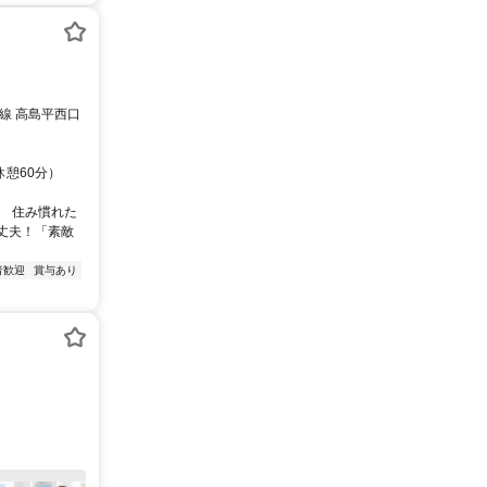
線 高島平西口
休憩60分）
、 住み慣れた
丈夫！「素敵
者歓迎
賞与あり