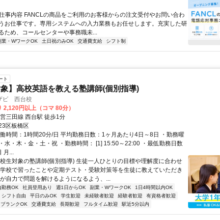
● 仕事内容 FANCLの商品をご利用のお客様からの注文受付やお問い合わ
うお仕事です。専用システムへの入力業務もお任せします。充実した研
るため、コールセンターや事務職未...
副業・WワークOK
土日祝のみOK
交通費支給
シフト制
ート
象】高校英語を教える塾講師(個別指導)
ザビ 西台校
 2,120円以上（コマ 80分）
営三田線 西台駅 徒歩1分
23区板橋区
働時間：1時間20分/日 平均勤務日数：1ヶ月あたり4日～8日 ・勤務曜
水・木・金・土・祝 ・勤務時間： [1] 15:50～22:00 ・最低勤務日数
月...
高校生対象の塾講師(個別指導) 生徒一人ひとりの目標や理解度に合わせ
が学校で習ったことや定期テスト・受験対策等を生徒に教えていただき
徒が自力で問題を解けるようになるよう、...
内勤務OK
社員登用あり
週1日からOK
副業・WワークOK
1日4時間以内OK
シフト自由
平日のみOK
学生歓迎
未経験者歓迎
経験者歓迎
有資格者歓迎
ブランクOK
交通費支給
長期歓迎
フルタイム歓迎
駅近5分以内