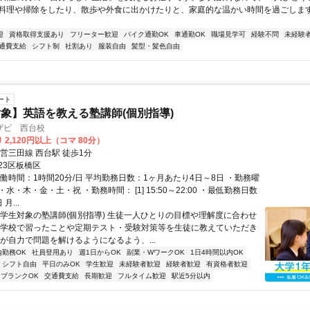
料理や掃除をしたり、散歩や外食に出かけたりと、家庭的な温かい時間を過ごしま
迎
資格取得支援あり
フリーター歓迎
バイク通勤OK
車通勤OK
職場見学可
経験不問
未経験
通費支給
シフト制
社割あり
服装自由
髪型・髪色自由
ート
象】英語を教える塾講師(個別指導)
ザビ 西台校
 2,120円以上（コマ 80分）
営三田線 西台駅 徒歩1分
23区板橋区
働時間：1時間20分/日 平均勤務日数：1ヶ月あたり4日～8日 ・勤務曜
水・木・金・土・祝 ・勤務時間： [1] 15:50～22:00 ・最低勤務日数
月...
小学生対象の塾講師(個別指導) 生徒一人ひとりの目標や理解度に合わせ
が学校で習ったことや定期テスト・受験対策等を生徒に教えていただき
徒が自力で問題を解けるようになるよう、...
内勤務OK
社員登用あり
週1日からOK
副業・WワークOK
1日4時間以内OK
シフト自由
平日のみOK
学生歓迎
未経験者歓迎
経験者歓迎
有資格者歓迎
ブランクOK
交通費支給
長期歓迎
フルタイム歓迎
駅近5分以内