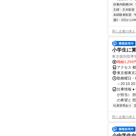
扶養内勤務OK
主婦・主夫歓迎
未経験者歓迎
週2・3日からO
同じ企業の求人
小学生に算
東京個別指導
時給1,250
アクセス 
東京都東京
勤務曜日・時間
～20:10 2
仕事情報 
が担当） 
の希望と 照
社員登用あり
同じ企業の求人
小中学生