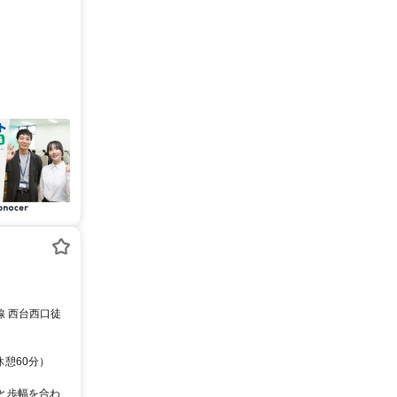
線 西台西口徒
休憩60分）
と歩幅を合わ