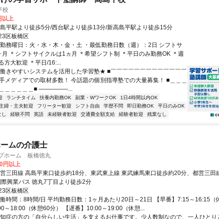
平校
0円以上
高島平駅より徒歩5分/西台駅より徒歩13分/新高島平駅より徒歩15分
23区板橋区
・勤務曜日：火・水・木・金・土 ・最低勤務日数（週）：2日 シフトサ
ヶ月 ＊シフトサイクルは1ヵ月 ＊希望シフト制 ＊平日のみ勤務OK ＊週
大歓迎 ＊平日/16:...
★働きやすいシステムを活用した学習塾★ ■￣￣￣￣￣￣￣￣￣￣￣￣￣
や大手メディアでの取材多数！ 今話題の個別指導塾での大量募集！ ■＿＿＿
＿＿＿＿＿■ ―――――...
迎
ランチタイム
扶養内勤務OK
副業・WワークOK
1日4時間以内OK
主婦・主夫歓迎
フリーター歓迎
シフト自由
学歴不問
即日勤務OK
平日のみOK
なし
経験不問
英語
未経験者歓迎
交通費全額支給
経験者歓迎
残業なし
ホームの介護士
ープホーム 板橋徳丸
00円以上
都営三田線 高島平東口徒歩約18分、東武東上線 東武練馬東口徒歩約20分、都営三田
国際興業バス 徳丸7丁目より徒歩2分
23区板橋区
働時間：8時間/日 平均勤務日数：1ヶ月あたり20日～21日 【早番】7:15～16:15（
0～18:00（休憩60分） 【遅番】10:00～19:00（休憩...
認知症の方の「自分らしい生活」を支えるお仕事です。少人数制なので、一人ひとり