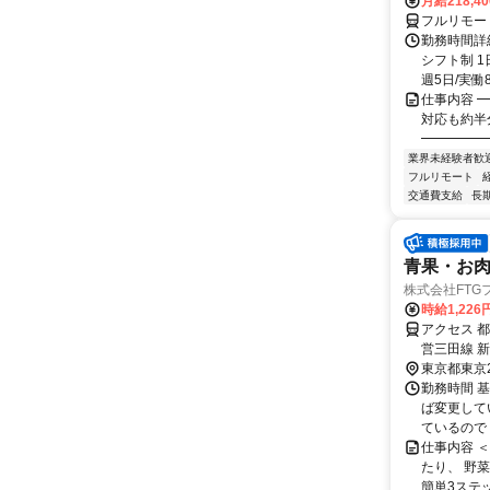
月給218,4
フルリモー
勤務時間詳細
シフト制 1
週5日/実働8
仕事内容 ━
対応も約半
━━━━━━
業界未経験者歓
フルリモート
交通費支給
長
青果・お
株式会社FTG
時給1,22
アクセス 
営三田線 
東京都東京
勤務時間 
ば変更して
ているので 
仕事内容 
たり、 野
簡単3ステップ