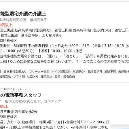
機能型居宅介護の介護士
模多機能型居宅介護 板橋高島平
00円以上
都営三田線 新高島平南口徒歩約8分、都営三田線 西高島平南口徒歩約14分、都営三田
分 都営三田線「新高島平駅」より徒歩8分
23区板橋区
働時間：8時間/日 平均勤務日数：1ヶ月あたり20日～21日 【早番】7:15～16:15（
0～18:00（休憩60分） 【遅番】10:00～19:00（休憩...
小規模多機能型居宅介護では、「通い」・「泊まり」・「訪問」を柔軟に組み合わせ
し続けるために必要な支援を総合的に行います。 チームで支えるので未経験でも大
迎
資格取得支援あり
フリーター歓迎
バイク通勤OK
車通勤OK
職場見学可
経験不問
未経験
通費支給
シフト制
社割あり
服装自由
髪型・髪色自由
アルバイト・パート
販の電話事務スタッフ
ア 板橋区勤務/株式会社テレコメディア
0円以上
都営三田線 西台駅徒歩2分
23区板橋区
、夕方・夜 勤務曜日・時間 ▪曜日 / 全日 ▪営業時間 / 9:00～21:00 ▪1日
▪週4～5日以上 ※時短勤務もご相談ください。 ▪研修期間 / 8月中は本社