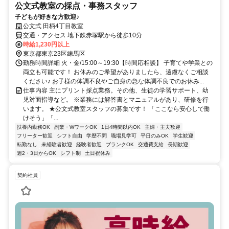
公文式教室の採点・事務スタッフ
子どもが好きな方歓迎♪
公文式 田柄4丁目教室
交通・アクセス 地下鉄赤塚駅から徒歩10分
時給1,230円以上
東京都東京23区練馬区
勤務時間詳細 火・金/15:00～19:30【時間応相談】 子育てや学業との
両立も可能です！ お休みのご希望がありましたら、遠慮なくご相談
ください♪ お子様の体調不良やご自身の急な体調不良でのお休み...
仕事内容 主にプリント採点業務。その他、生徒の学習サポート、幼
児対面指導など。 ※業務には解答書とマニュアルがあり、研修を行
います。 ★公文式教室スタッフの募集です！ 「ここなら安心して働
けそう」「...
扶養内勤務OK
副業・WワークOK
1日4時間以内OK
主婦・主夫歓迎
フリーター歓迎
シフト自由
学歴不問
職場見学可
平日のみOK
学生歓迎
転勤なし
未経験者歓迎
経験者歓迎
ブランクOK
交通費支給
長期歓迎
週2・3日からOK
シフト制
土日祝休み
契約社員