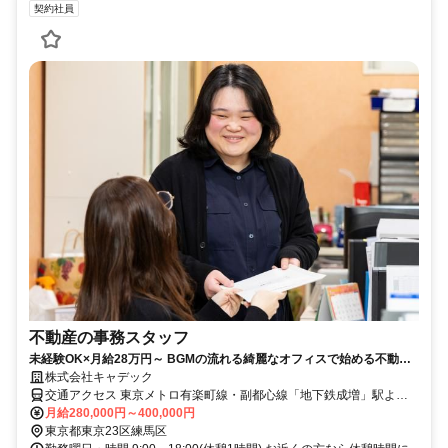
契約社員
不動産の事務スタッフ
未経験OK×月給28万円～ BGMの流れる綺麗なオフィスで始める不動産
事務｜年休120日・車通勤OK
株式会社キャデック
交通アクセス 東京メトロ有楽町線・副都心線「地下鉄成増」駅より
徒歩10分 東武東上線「成増」駅より徒歩12分
月給280,000円～400,000円
東京都東京23区練馬区