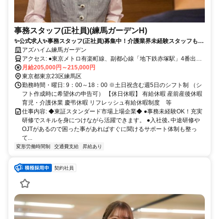
事務スタッフ(正社員)(練馬ガーデンH)
✨公式求人✨事務スタッフ(正社員)募集中！介護業界未経験スタッフも活
躍しています◎研修制度も充実★
アズハイム練馬ガーデン
アクセス: ●東京メトロ有楽町線、副都心線「地下鉄赤塚駅」4番出口
徒歩5分 ●東武東上線「下赤塚駅」南口 徒歩6分
月給205,000円～215,000円
東京都東京23区練馬区
勤務時間・曜日: 9：00～18：00 ※土日祝含む週5日のシフト制 （シ
フト作成時に希望休の申告可） 【休日休暇】 有給休暇 産前産後休暇
育児・介護休業 慶弔休暇 リフレッシュ有給休暇制度 等
仕事内容: ◆東証スタンダード市場上場企業◆ ●事務未経験OK！充実
研修でスキルを身につけながら活躍できます。 ●入社後､中途研修や
OJTがあるので困った事があればすぐに聞けるサポート体制も整っ
て...
変形労働時間制
交通費支給
昇給あり
契約社員