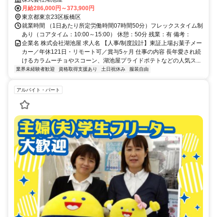
任せします。将来的には管理職としてのご活躍も期待しています。
月給286,000円～373,900円
東京都東京23区板橋区
就業時間 （1日あたり所定労働時間07時間50分）フレックスタイム制
あり（コアタイム：10:00～15:00） 休憩：50分 残業：有 備考：
企業名 株式会社湖池屋 求人名 【人事/制度設計】東証上場お菓子メー
カー／年休121日・リモート可／賞与5ヶ月 仕事の内容 長年愛され続
けるカラムーチョやスコーン、湖池屋プライドポテトなどの人気ス...
業界未経験者歓迎
資格取得支援あり
土日祝休み
服装自由
アルバイト・パート