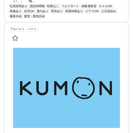
い…」 「地...
社員登用あり
固定時間制
転勤なし
フルリモート
経験者歓迎
ネイルOK
研修あり
在宅OK
賞与あり
育休あり
長期休暇あり
ピアスOK
土日祝休み
服装自由
髪型・髪色自由
アルバイト・パート