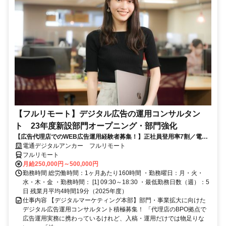
【フルリモート】デジタル広告の運用コンサルタン
ト 23年度新設部門オープニング・部門強化
【広告代理店でのWEB広告運用経験者募集！】正社員登用率7割／電通
G／全国×完全在宅／年休126日・土日祝休み／残業月平均4時間19分
電通デジタルアンカー フルリモート
フルリモート
月給250,000円～500,000円
勤務時間 総労働時間：1ヶ月あたり160時間 ・勤務曜日：月・火・
水・木・金 ・勤務時間： [1] 09:30～18:30 ・最低勤務日数（週）：5
日 残業月平均4時間19分（2025年度）
仕事内容 【デジタルマーケティング本部】部門・事業拡大に向けた
デジタル広告運用コンサルタント積極募集！ 「代理店のBPO拠点で
広告運用実務に携わっているけれど、入稿・運用だけでは物足りな