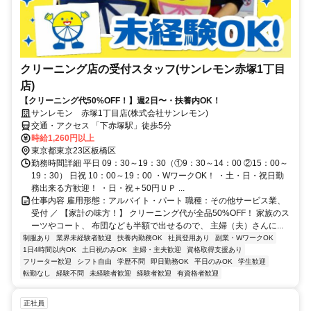
クリーニング店の受付スタッフ(サンレモン赤塚1丁目
店)
【クリーニング代50%OFF！】週2日〜・扶養内OK！
サンレモン 赤塚1丁目店(株式会社サンレモン)
交通・アクセス 「下赤塚駅」徒歩5分
時給1,260円以上
東京都東京23区板橋区
勤務時間詳細 平日 09：30～19：30（①9：30～14：00 ②15：00～
19：30） 日祝 10：00～19：00 ・WワークOK！ ・土・日・祝日勤
務出来る方歓迎！ ・日・祝＋50円ＵＰ ...
仕事内容 雇用形態：アルバイト・パート 職種：その他サービス業、
受付 ／ 【家計の味方！】 クリーニング代が全品50%OFF！ 家族のス
ーツやコート、 布団なども半額で出せるので、 主婦（夫）さんに...
制服あり
業界未経験者歓迎
扶養内勤務OK
社員登用あり
副業・WワークOK
1日4時間以内OK
土日祝のみOK
主婦・主夫歓迎
資格取得支援あり
フリーター歓迎
シフト自由
学歴不問
即日勤務OK
平日のみOK
学生歓迎
転勤なし
経験不問
未経験者歓迎
経験者歓迎
有資格者歓迎
正社員