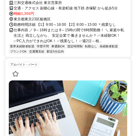
三和交通株式会社 東京営業所
交通・アクセス 副都心線・有楽町線 地下鉄 赤塚駅 から徒歩5分
時給1,300円
東京都東京23区板橋区
勤務時間詳細 【1】9:00～16:00 【2】8:00～15:00 ＊残業なし
仕事内容 ／ 9～16時または 8～15時の間で6時間勤務！ ＼ 家庭や私
生活と 両立しながら、 安定企業で 働きませんか？ ✅未経験OK！
✅PC入力ができればOK！ ✅残業なし！ ✅週2日～相...
業界未経験者歓迎
学歴不問
車通勤OK
固定時間制
転勤なし
未経験者歓迎
ブランクOK
交通費支給
駅近5分以内
アルバイト・パート