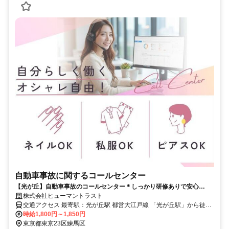
自動車事故に関するコールセンター
【光が丘】自動車事故のコールセンター＊しっかり研修ありで安心
♪1800～1850円+交通費(K4G-6462)
株式会社ヒューマントラスト
交通アクセス 最寄駅：光が丘駅 都営大江戸線 「光が丘駅」から徒歩
15分 ＊有楽町線・副都心線「成増駅」、西武池袋線「練馬高野台
時給1,800円～1,850円
駅」バス10分
東京都東京23区練馬区