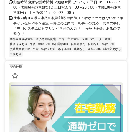
勤務時間 変形労働時間制 ＜勤務時間について＞ 平日 16：00～22：
00（実働6時間/休憩なし) 土日祝① 9：00～20：00（実働10時間/休
憩60分） 土日祝② 11：00～22：00（...
仕事内容 ■自動車事故の初期対応 ⇒保険加入者か？ケガはないか？相
手がいるか？等を確認 ⇒修理のご案内、相手への対応、代車の手配
⇒専用システムにヒアリング内容の入力 ＊しっかり研修もあるので
安心で...
業界未経験者歓迎
変形労働時間制
主婦・主夫歓迎
長期
フリーター歓迎
社会保険あり
午後
学歴不問
即日勤務OK
職場見学可
転勤なし
経験不問
交通費全額支給
午前
経験者歓迎
ネイルOK
残業なし
週払いOK
職種変更なし
研修あり
契約社員