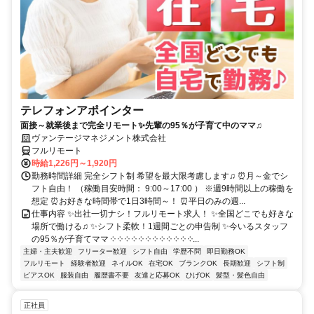
テレフォンアポインター
面接～就業後まで完全リモート✨先輩の95％が子育て中のママ♫
ヴァンテージマネジメント株式会社
フルリモート
時給1,226円～1,920円
勤務時間詳細 完全シフト制 希望を最大限考慮します♫ ⏰月～金でシ
フト自由！ （稼働目安時間： 9:00～17:00 ） ※週9時間以上の稼働を
想定 ⏰お好きな時間帯で1日3時間～！ ⏰平日のみの週...
仕事内容 ✨出社一切ナシ！フルリモート求人！ ✨全国どこでも好きな
場所で働ける♫ ✨シフト柔軟！1週間ごとの申告制 ✨今いるスタッフ
の95％が子育てママ ༶ ༶ ༶ ༶ ༶ ༶ ༶ ༶ ༶ ༶ ༶ ༶...
主婦・主夫歓迎
フリーター歓迎
シフト自由
学歴不問
即日勤務OK
フルリモート
経験者歓迎
ネイルOK
在宅OK
ブランクOK
長期歓迎
シフト制
ピアスOK
服装自由
履歴書不要
友達と応募OK
ひげOK
髪型・髪色自由
正社員