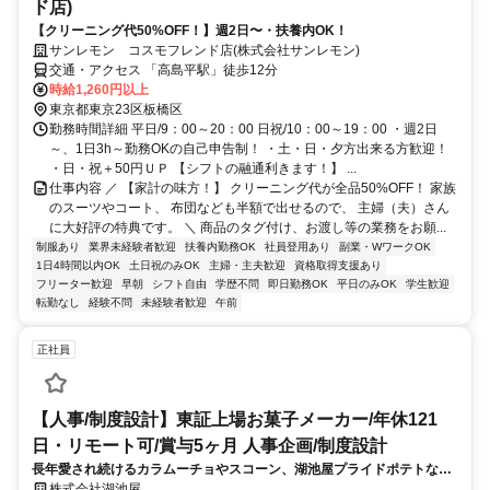
ド店)
【クリーニング代50%OFF！】週2日〜・扶養内OK！
サンレモン コスモフレンド店(株式会社サンレモン)
交通・アクセス 「高島平駅」徒歩12分
時給1,260円以上
東京都東京23区板橋区
勤務時間詳細 平日/9：00～20：00 日祝/10：00～19：00 ・週2日
～、1日3h～勤務OKの自己申告制！ ・土・日・夕方出来る方歓迎！
・日・祝＋50円ＵＰ 【シフトの融通利きます！】 ...
仕事内容 ／ 【家計の味方！】 クリーニング代が全品50%OFF！ 家族
のスーツやコート、 布団なども半額で出せるので、 主婦（夫）さん
に大好評の特典です。 ＼ 商品のタグ付け、お渡し等の業務をお願...
制服あり
業界未経験者歓迎
扶養内勤務OK
社員登用あり
副業・WワークOK
1日4時間以内OK
土日祝のみOK
主婦・主夫歓迎
資格取得支援あり
フリーター歓迎
早朝
シフト自由
学歴不問
即日勤務OK
平日のみOK
学生歓迎
転勤なし
経験不問
未経験者歓迎
午前
正社員
【人事/制度設計】東証上場お菓子メーカー/年休121
日・リモート可/賞与5ヶ月 人事企画/制度設計
長年愛され続けるカラムーチョやスコーン、湖池屋プライドポテトなど
の人気スナック製品を取り扱う当社にて、人事制度設計・運用業務をお
株式会社湖池屋