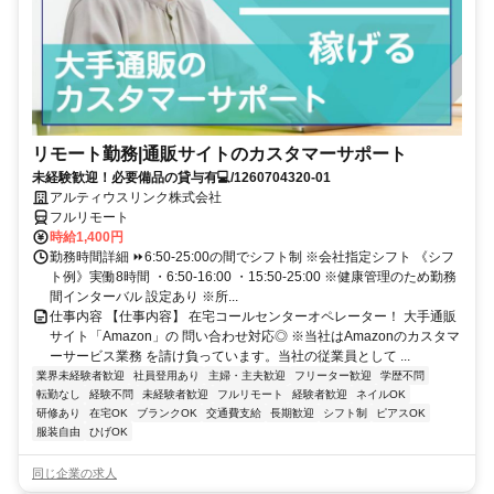
リモート勤務|通販サイトのカスタマーサポート
未経験歓迎！必要備品の貸与有💻/1260704320-01
アルティウスリンク株式会社
フルリモート
時給1,400円
勤務時間詳細 ⏩6:50-25:00の間でシフト制 ※会社指定シフト 《シフ
ト例》実働8時間 ・6:50-16:00 ・15:50-25:00 ※健康管理のため勤務
間インターバル 設定あり ※所...
仕事内容 【仕事内容】 在宅コールセンターオペレーター！ 大手通販
サイト「Amazon」の 問い合わせ対応◎ ※当社はAmazonのカスタマ
ーサービス業務 を請け負っています。当社の従業員として ...
業界未経験者歓迎
社員登用あり
主婦・主夫歓迎
フリーター歓迎
学歴不問
転勤なし
経験不問
未経験者歓迎
フルリモート
経験者歓迎
ネイルOK
研修あり
在宅OK
ブランクOK
交通費支給
長期歓迎
シフト制
ピアスOK
服装自由
ひげOK
同じ企業の求人