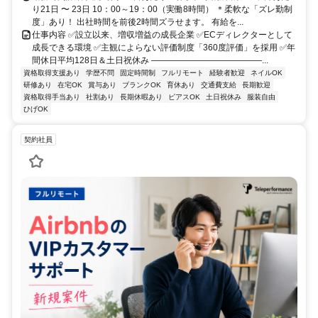
り21日 〜 23日 10：00～19：00（実働8時間） ＊柔軟な「ズレ勤制
度」あり！ 出社時間を前後2時間ズラせます。 有給を...
仕事内容 ✅設立以来、増収増益の成長企業 ✅ECディレクターとして
成長できる環境 ✅主観によらない評価制度「360度評価」を採用 ✅年
間休日平均128日＆土日祝休み ―――――――――――――...
資格取得支援あり
学歴不問
固定時間制
フルリモート
経験者歓迎
ネイルOK
研修あり
在宅OK
賞与あり
ブランクOK
育休あり
交通費支給
長期歓迎
資格取得手当あり
社割あり
長期休暇あり
ピアスOK
土日祝休み
服装自由
ひげOK
契約社員