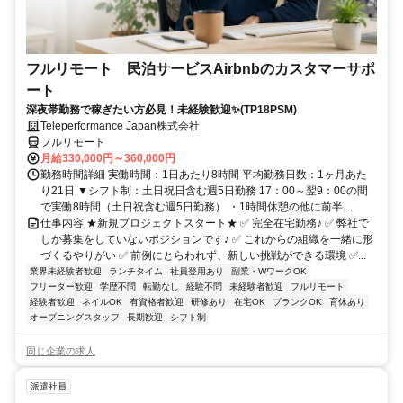
フルリモート 民泊サービスAirbnbのカスタマーサポ
ート
深夜帯勤務で稼ぎたい方必見！未経験歓迎✨(TP18PSM)
Teleperformance Japan株式会社
フルリモート
月給330,000円～360,000円
勤務時間詳細 実働時間：1日あたり8時間 平均勤務日数：1ヶ月あた
り21日 ▼シフト制：土日祝日含む週5日勤務 17：00～翌9：00の間
で実働8時間（土日祝含む週5日勤務） ・1時間休憩の他に前半...
仕事内容 ★新規プロジェクトスタート★ ✅ 完全在宅勤務♪ ✅ 弊社で
しか募集をしていないポジションです♪ ✅ これからの組織を一緒に形
づくるやりがい ✅ 前例にとらわれず、新しい挑戦ができる環境 ✅...
業界未経験者歓迎
ランチタイム
社員登用あり
副業・WワークOK
フリーター歓迎
学歴不問
転勤なし
経験不問
未経験者歓迎
フルリモート
経験者歓迎
ネイルOK
有資格者歓迎
研修あり
在宅OK
ブランクOK
育休あり
オープニングスタッフ
長期歓迎
シフト制
同じ企業の求人
派遣社員