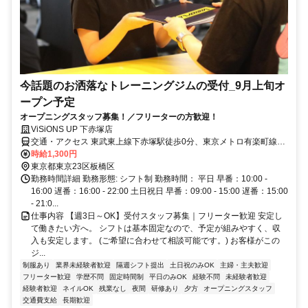
今話題のお洒落なトレーニングジムの受付_9月上旬オ
ープン予定
オープニングスタッフ募集！／フリーターの方歓迎！
ViSiONS UP 下赤塚店
交通・アクセス 東武東上線下赤塚駅徒歩0分、東京メトロ有楽町線・
副都心線地下鉄赤塚駅徒歩2分
時給1,300円
東京都東京23区板橋区
勤務時間詳細 勤務形態: シフト制 勤務時間： 平日 早番：10:00 -
16:00 遅番：16:00 - 22:00 土日祝日 早番：09:00 - 15:00 遅番：15:00
- 21:0...
仕事内容 【週3日～OK】受付スタッフ募集｜フリーター歓迎 安定し
て働きたい方へ。 シフトは基本固定なので、予定が組みやすく、収
入も安定します。 (ご希望に合わせて相談可能です。) お客様がこの
ジ...
制服あり
業界未経験者歓迎
隔週シフト提出
土日祝のみOK
主婦・主夫歓迎
フリーター歓迎
学歴不問
固定時間制
平日のみOK
経験不問
未経験者歓迎
経験者歓迎
ネイルOK
残業なし
夜間
研修あり
夕方
オープニングスタッフ
交通費支給
長期歓迎