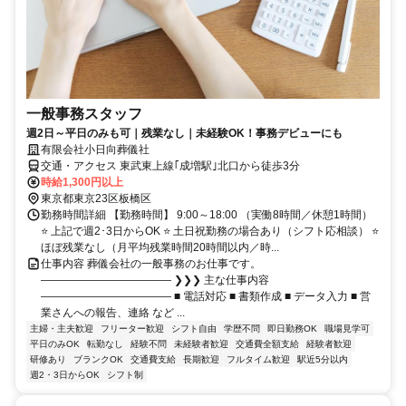
一般事務スタッフ
週2日～平日のみも可｜残業なし｜未経験OK！事務デビューにも
有限会社小日向葬儀社
交通・アクセス 東武東上線｢成増駅｣北口から徒歩3分
時給1,300円以上
東京都東京23区板橋区
勤務時間詳細 【勤務時間】 9:00～18:00 （実働8時間／休憩1時間）
⭐ 上記で週2･3日からOK ⭐ 土日祝勤務の場合あり（シフト応相談） ⭐
ほぼ残業なし（月平均残業時間20時間以内／時...
仕事内容 葬儀会社の一般事務のお仕事です。
―――――――――――― ❯❯❯ 主な仕事内容
―――――――――――― ■ 電話対応 ■ 書類作成 ■ データ入力 ■ 営
業さんへの報告、連絡 など ...
主婦・主夫歓迎
フリーター歓迎
シフト自由
学歴不問
即日勤務OK
職場見学可
平日のみOK
転勤なし
経験不問
未経験者歓迎
交通費全額支給
経験者歓迎
研修あり
ブランクOK
交通費支給
長期歓迎
フルタイム歓迎
駅近5分以内
週2・3日からOK
シフト制