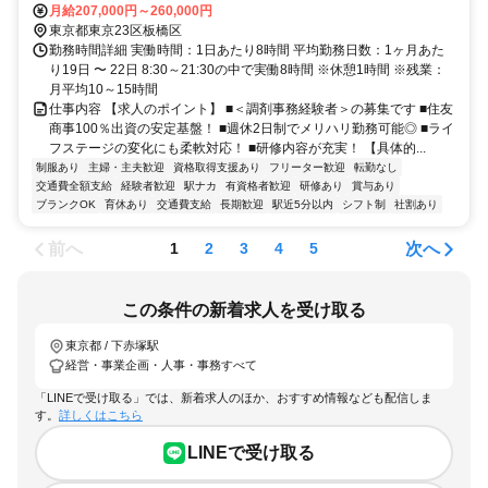
月給207,000円～260,000円
東京都東京23区板橋区
勤務時間詳細 実働時間：1日あたり8時間 平均勤務日数：1ヶ月あた
り19日 〜 22日 8:30～21:30の中で実働8時間 ※休憩1時間 ※残業：
月平均10～15時間
仕事内容 【求人のポイント】 ■＜調剤事務経験者＞の募集です ■住友
商事100％出資の安定基盤！ ■週休2日制でメリハリ勤務可能◎ ■ライ
フステージの変化にも柔軟対応！ ■研修内容が充実！ 【具体的...
制服あり
主婦・主夫歓迎
資格取得支援あり
フリーター歓迎
転勤なし
交通費全額支給
経験者歓迎
駅ナカ
有資格者歓迎
研修あり
賞与あり
ブランクOK
育休あり
交通費支給
長期歓迎
駅近5分以内
シフト制
社割あり
前へ
次へ
1
2
3
4
5
この条件の新着求人を受け取る
東京都 / 下赤塚駅
経営・事業企画・人事・事務すべて
「LINEで受け取る」では、新着求人のほか、おすすめ情報なども配信しま
す。
詳しくはこちら
LINEで受け取る