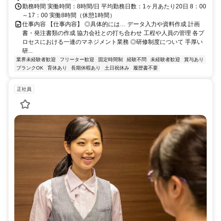
勤務時間 実働時間：8時間/日 平均勤務日数：1ヶ月あたり20日 8：00
～17：00 実働8時間（休憩1時間）
仕事内容 【仕事内容】 ◎具体的には… データ入力や資料作成 計画
書・発注書類の作成 協力会社との打ち合わせ 工程や人員の管理 各プ
ロセスにおける一連のマネジメント業務 ◎研修制度について 手厚い
研...
業界未経験者歓迎
フリーター歓迎
固定時間制
経験不問
未経験者歓迎
賞与あり
ブランクOK
育休あり
長期休暇あり
土日祝休み
履歴書不要
正社員