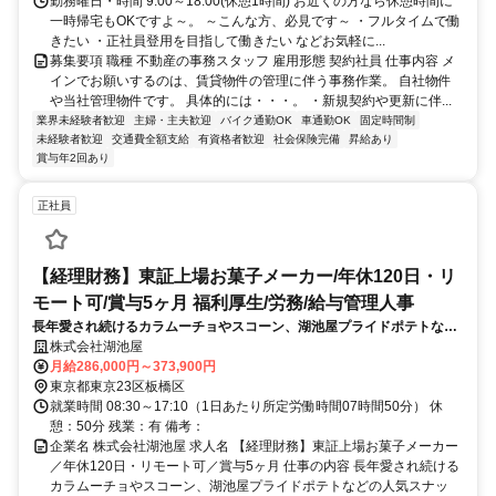
勤務曜日・時間 9:00～18:00(休憩1時間) お近くの方なら休憩時間に
一時帰宅もOKですよ～。 ～こんな方、必見です～ ・フルタイムで働
きたい ・正社員登用を目指して働きたい などお気軽に...
募集要項 職種 不動産の事務スタッフ 雇用形態 契約社員 仕事内容 メ
インでお願いするのは、賃貸物件の管理に伴う事務作業。 自社物件
や当社管理物件です。 具体的には・・・。 ・新規契約や更新に伴...
業界未経験者歓迎
主婦・主夫歓迎
バイク通勤OK
車通勤OK
固定時間制
未経験者歓迎
交通費全額支給
有資格者歓迎
社会保険完備
昇給あり
賞与年2回あり
正社員
【経理財務】東証上場お菓子メーカー/年休120日・リ
モート可/賞与5ヶ月 福利厚生/労務/給与管理人事
長年愛され続けるカラムーチョやスコーン、湖池屋プライドポテトなど
の人気スナック製品の製造・販売を行う当社にて、経理財務業務をお任
株式会社湖池屋
せします。将来的には管理職としてのご活躍も期待しています。
月給286,000円～373,900円
東京都東京23区板橋区
就業時間 08:30～17:10（1日あたり所定労働時間07時間50分） 休
憩：50分 残業：有 備考：
企業名 株式会社湖池屋 求人名 【経理財務】東証上場お菓子メーカー
／年休120日・リモート可／賞与5ヶ月 仕事の内容 長年愛され続ける
カラムーチョやスコーン、湖池屋プライドポテトなどの人気スナッ