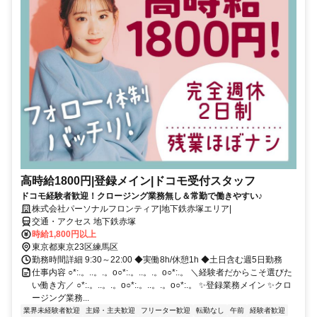
高時給1800円|登録メイン|ドコモ受付スタッフ
ドコモ経験者歓迎！クロージング業務無し＆常勤で働きやすい♪
株式会社パーソナルフロンティア|地下鉄赤塚エリア|
交通・アクセス 地下鉄赤塚
時給1,800円以上
東京都東京23区練馬区
勤務時間詳細 9:30～22:00 ◆実働8h/休憩1h ◆土日含む週5日勤務
仕事内容 ○*:.。..。.。o○*:.。..。.。o○*:.。 ＼経験者だからこそ選びた
い働き方／ ○*:.。..。.。o○*:.。..。.。o○*:.。 ✨登録業務メイン ✨クロ
ージング業務...
業界未経験者歓迎
主婦・主夫歓迎
フリーター歓迎
転勤なし
午前
経験者歓迎