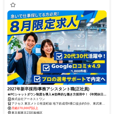
2027年新卒採用/事務アシスタント職(正社員)
★PCシャットダウン制度を導入★効率的な働き方採用中！《年間休日
126日×残業少なめ》
株式会社アーネストワン
アクセス 東京メトロ有楽町線 地下鉄成増4番口徒歩約5分、東武東上
線 成増南口徒歩約7分、東京メトロ有楽町線 地下鉄赤塚1番口徒歩約
月給270,000円以上
13分
東京都東京23区板橋区