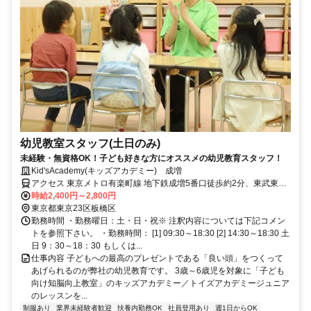
幼児教室スタッフ(土日のみ)
未経験・無資格OK！子ども好きな方にオススメの幼児教育スタッフ！
Kid'sAcademy(キッズアカデミー) 成増
アクセス 東京メトロ有楽町線 地下鉄成増5番口徒歩約2分、東武東上
線 成増南口徒歩約4分、東京メトロ有楽町線 地下鉄赤塚1番口徒歩約
時給2,400円～2,800円
14分
東京都東京23区板橋区
勤務時間 ・勤務曜日：土・日・祝※ 注釈内容については下記コメン
トを参照下さい。 ・勤務時間： [1] 09:30～18:30 [2] 14:30～18:30 土
日 9：30～18：30 もしくは...
仕事内容 子どもへの最高のプレゼントである「良い頭」をつくって
あげられるのが弊社の幼児教育です。 3歳～6歳児を対象に「子ども
向け知脳向上教室」のキッズアカデミー／トイズアカデミージュニア
のレッスンを...
制服あり
業界未経験者歓迎
扶養内勤務OK
社員登用あり
週1日からOK