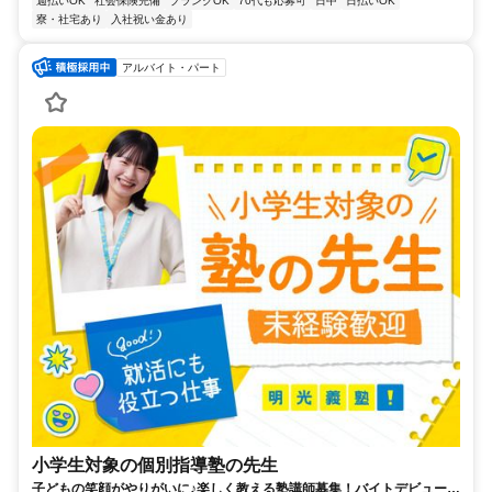
週払いOK
社会保険完備
ブランクOK
70代も応募可
日中
日払いOK
寮・社宅あり
入社祝い金あり
アルバイト・パート
小学生対象の個別指導塾の先生
子どもの笑顔がやりがいに♪楽しく教える塾講師募集！バイトデビューで