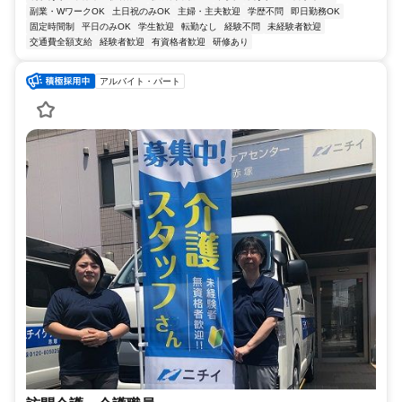
副業・WワークOK
土日祝のみOK
主婦・主夫歓迎
学歴不問
即日勤務OK
固定時間制
平日のみOK
学生歓迎
転勤なし
経験不問
未経験者歓迎
交通費全額支給
経験者歓迎
有資格者歓迎
研修あり
アルバイト・パート