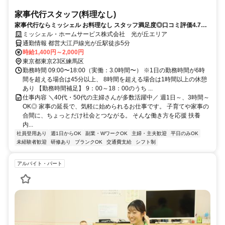
家事代行スタッフ(料理なし)
家事代行ならミッシェル お料理なし スタッフ満足度◎口コミ評価4.7以
上 担当制で無理なく働ける◎週１～OK 最寄り駅で面接可能 勤務開始時
ミッシェル・ホームサービス株式会社 光が丘エリア
期相談可
通勤情報 都営大江戸線光が丘駅徒歩5分
時給1,400円～2,000円
東京都東京23区練馬区
勤務時間 09:00〜18:00（実働：3.0時間〜） ※1日の勤務時間が6時
間を超える場合は45分以上、 8時間を超える場合は1時間以上の休憩
あり 【勤務時間補足】 9：00～18：00のうち ...
仕事内容 ＼40代・50代の主婦さんが多数活躍中／ 週1日～、3時間～
OK◎ 家事の延長で、気軽に始められるお仕事です。 子育てや家事の
合間に、ちょっとだけ社会とつながる。 そんな働き方を応援 扶養
内...
社員登用あり
週1日からOK
副業・WワークOK
主婦・主夫歓迎
平日のみOK
未経験者歓迎
研修あり
ブランクOK
交通費支給
シフト制
アルバイト・パート