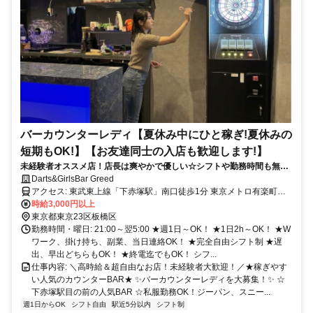
バーカウンターレディ【夏休み中にひと稼ぎ!夏休みの
短期もOK!】【お友達同士の入店も歓迎します!】
未経験者オススメ店！店長は爽やかで優しい☆シフトや勤務時間も無理
強いは一切しません！ナイトワーク始めるのに最適なお店です！
Darts&GirlsBar Greed
アクセス: 東武東上線「下赤塚駅」南口徒歩1分 東京メトロ有楽町
線・副都心線（地下鉄赤塚駅） ◎東武練馬駅、上板橋駅、ときわ台
時給3,000円以上
駅、中村橋、池袋駅、成増駅、和光市駅、朝霞台駅、川越駅、新宿
東京都東京23区板橋区
駅、平和台、氷川台駅、小竹向原駅、千川駅、要町駅、雑司が谷駅、
勤務時間・曜日: 21:00～翌5:00 ★週1日～OK！ ★1日2h～OK！ ★W
北参道、新宿三丁目駅、渋谷駅、などからアクセス良し♪
ワーク、掛け持ち、副業、当日連絡OK！ ★完全自由シフト制 ★遅
出、早出どちらもOK！ ★終電迄でもOK！ シフ...
仕事内容: ＼高時給＆超自由なお店！未経験者大歓迎！／ ​★稼ぎやす
い人気のカウンターBAR★ ✨バーカウンターレディを大募集！✨ ☆
下赤塚駅目の前の人気BAR ☆私服勤務OK！ジーパン、スニー...
週1日からOK
シフト自由
駅近5分以内
シフト制