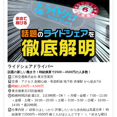
ライドシェアドライバー
話題の新しい働き方！時給換算で2500～4500円の人多数！
三和交通株式会社 東京営業所
交通・アクセス 副都心線・有楽町線 地下鉄 赤塚駅 から徒歩7分
時給1,226円～4,500円
東京都東京23区板橋区
勤務時間詳細 週1日、1日3時間～OK！ ＜月曜～金曜＞ 7:00～11:00
＜金曜・土曜＞ 16:00～20:00 ＜土曜＞ 0:00～5:00 ＜日曜＞ 10:00～
14:00 ＊週20時間...
仕事内容 ／ 頑張りはしっかり 評価したいから歩合給は高還元率！ 時
給換算で2500円～4500円 稼ぐ人がほとんどです！ ＼ ＊好きな曜日