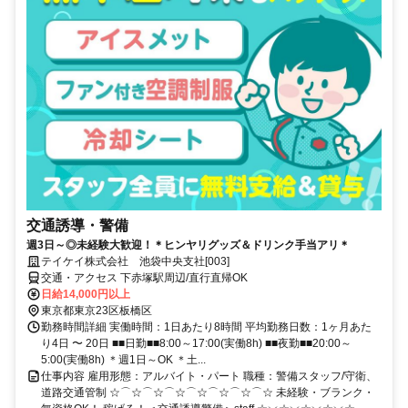
交通誘導・警備
週3日～◎未経験大歓迎！＊ヒンヤリグッズ＆ドリンク手当アリ＊
テイケイ株式会社 池袋中央支社[003]
交通・アクセス 下赤塚駅周辺/直行直帰OK
日給14,000円以上
東京都東京23区板橋区
勤務時間詳細 実働時間：1日あたり8時間 平均勤務日数：1ヶ月あた
り4日 〜 20日 ■■日勤■■8:00～17:00(実働8h) ■■夜勤■■20:00～
5:00(実働8h) ＊週1日～OK ＊土...
仕事内容 雇用形態：アルバイト・パート 職種：警備スタッフ/守衛、
道路交通管制 ☆⌒☆⌒☆⌒☆⌒☆⌒☆⌒☆⌒☆ 未経験・ブランク・