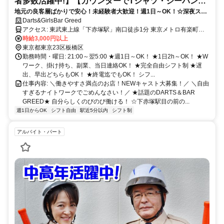
者多数活躍中!】【カウンターでTシャツ・ジーパン・
地元の良客層ばかりで安心！未経験者大歓迎！週1日～OK！☆深夜スタ
スニーカー勤務 】
ートも可！土日だけ等週末勤務、月1回勤務も大歓迎！
Darts&GirlsBar Greed
アクセス: 東武東上線「下赤塚駅」南口徒歩1分 東京メトロ有楽町
線・副都心線（地下鉄赤塚駅） ◎東武練馬駅、上板橋駅、ときわ台
時給3,000円以上
駅、中村橋、池袋駅、成増駅、和光市駅、朝霞台駅、川越駅、新宿
東京都東京23区板橋区
駅、平和台、氷川台駅、小竹向原駅、千川駅、要町駅、雑司が谷駅、
勤務時間・曜日: 21:00～翌5:00 ★週1日～OK！ ★1日2h～OK！ ★W
北参道、新宿三丁目駅、渋谷駅、などからアクセス良し♪
ワーク、掛け持ち、副業、当日連絡OK！ ★完全自由シフト制 ★遅
出、早出どちらもOK！ ★終電迄でもOK！ シフ...
仕事内容: ＼働きやすさ満点のお店！NEWキャスト大募集！／ ＼自由
すぎるナイトワークでごめんなさい！／ ★話題のDARTS＆BAR
GREED★ 自分らしくのびのび働ける！ ☆下赤塚駅目の前の...
週1日からOK
シフト自由
駅近5分以内
シフト制
アルバイト・パート