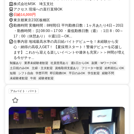
で警備員デビューをしませんか！【月収28万円可能！日払いもOK！】
株式会社MSK 埼玉支社
勤務3日前迄シフト申請が可能です！週1日～・短期もOK！あなたのラ
アクセス 現場への直行直帰OK
イフスタイルに合わせてお仕事しませんか！未経験者大歓迎！年代幅広
日給14,000円
く活躍しています。
東京都東京23区板橋区
勤務時間 実働時間：8時間/日 平均勤務日数：1ヶ月あたり4日～20日
・勤務時間： [1] 08:00～17:00 ・最低勤務日数（週）：1日 8：00～
17：00（休憩あり） ※週1日～OK...
仕事内容 地域最高水準の高日給バイトデビューを！未経験から安
心・納得の高収入GET！ 【夏採用スタート！警備デビューを応援し
ます】 これから迎える楽しいイベントや連休も充実♪ ＞＞仲間が増え
る今がチャ...
制服あり
業界未経験者歓迎
社員登用あり
週1日からOK
副業・WワークOK
土日祝のみOK
主婦・主夫歓迎
資格取得支援あり
フリーター歓迎
給料前払いOK
短期
シフト自由
学歴不問
即日勤務OK
平日のみOK
学生歓迎
経験不問
未経験者歓迎
午前
経験者歓迎
アルバイト・パート