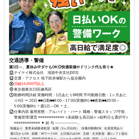
交通誘導・警備
週3日～、夏休み中ダケもOK◎快適装備やドリンク代も有り★
テイケイ株式会社 池袋中央支社[003]
交通・アクセス 地下鉄赤塚駅から徒歩圏内
日給14,000円以上
東京都東京23区練馬区
勤務時間詳細 実働時間：1日あたり8時間 平均勤務日数：1ヶ月あた
り4日 〜 20日 ■■日勤■■8:00～17:00(実働8h) ■■夜勤■■20:00～
5:00(実働8h) ＊週1日～OK ＊土...
仕事内容 雇用形態：アルバイト・パート 職種：警備スタッフ/守衛、
警備管理/運営 ≡≡≡≡≡≡≡≡≡≡≡≡ ⭐未経験も高日給⭐ ⭐給料日も選択可⭐
≡≡≡≡≡≡≡≡≡≡≡≡ ▼ 給 与 ――――――...
制服あり
業界未経験者歓迎
短期（3ヵ月以内）
扶養内勤務OK
社員登用あり
週1日からOK
副業・WワークOK
土日祝のみOK
主婦・主夫歓迎
週1シフト提出
60代も応募可
資格取得支援あり
フリーター歓迎
短期
早朝
シフト自由