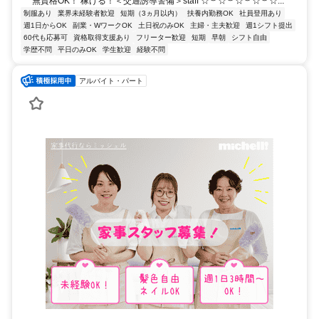
無資格OK！ 稼げる！＜交通誘導警備＞staff ☆︶☆︶☆︶☆︶☆...
制服あり
業界未経験者歓迎
短期（3ヵ月以内）
扶養内勤務OK
社員登用あり
週1日からOK
副業・WワークOK
土日祝のみOK
主婦・主夫歓迎
週1シフト提出
60代も応募可
資格取得支援あり
フリーター歓迎
短期
早朝
シフト自由
学歴不問
平日のみOK
学生歓迎
経験不問
アルバイト・パート