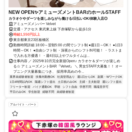
NEW OPEN✨アミューズメントBARのホールSTAFF
カラオケやダーツを楽しみながら働ける/日払いOK/体験入店◎
アミューズメンバー Velvet
交通・アクセス 東武東上線 下赤塚駅から徒歩1分
時給1,550円以上
東京都東京23区板橋区
勤務時間詳細 18:00～翌朝5:00 の間でシフト制 ●週1日～OK！ ●1日3
時間～OK！ ●自由シフト制 ・深夜からのシフトIN可能！ ・ラストま
で入れる方優遇！ ・週4日以上やフルタイムは...
仕事内容 ／ 2025年10月完全新規Open♪ カラオケ＆ダーツが楽しめ
る☆ アミューズメントBAR『Velvet』 ＼ 男女STAFF大募集！！ オー
プニング大量募集につき、 採用率高めの今...
業界未経験者歓迎
扶養内勤務OK
社員登用あり
週1日からOK
副業・WワークOK
1日4時間以内OK
隔週シフト提出
土日祝のみOK
主婦・主夫歓迎
週1シフト提出
フリーター歓迎
バイク通勤OK
早朝
シフト自由
学歴不問
職場見学可
平日のみOK
学生歓迎
経験不問
未経験者歓迎
アルバイト・パート