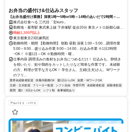
お弁当の盛付け&仕込みスタッフ
【お弁当盛付け業務】深夜1時〜5時or5時～14時のあいだで2時間～
OK！Wワークや夜型さんにおすすめ！
株式会社食べる 三代目「玄kuro」
勤務地・最寄駅 東武東上線 下赤塚駅 徒歩20分 東京メトロ副都心線
平和台駅 徒歩15分 都営大江戸線 練馬春日町駅 徒歩20分
時給1,300円以上
東京都東京23区練馬区
勤務時間・期間 【勤務時間】 朝勤 昼勤 深夜 1:00～5:00…調理作業
5:00～9:00…盛り込み作業 9:00～14:00…仕込み作業 ※1日2時間
~OK！ ※週1日～OK ※勤務時間・曜...
仕事内容 調理済みの食材をお弁当につめるだけ！ 仕込みも、卵焼き
を焼いたり、鮭や鶏肉をカットしたりなど簡単な作業です。 未経験
の方、料理が苦手な方もOK！ 学生さん、主婦(主夫)さん、Wワーク
のフリ...
業界未経験者歓迎
扶養内勤務OK
週1日からOK
副業・WワークOK
主婦・主夫歓迎
フリーター歓迎
シフト自由
学歴不問
未経験者歓迎
経験者歓迎
夜間
週2・3日からOK
シフト制
食事補助あり
アルバイト・パート