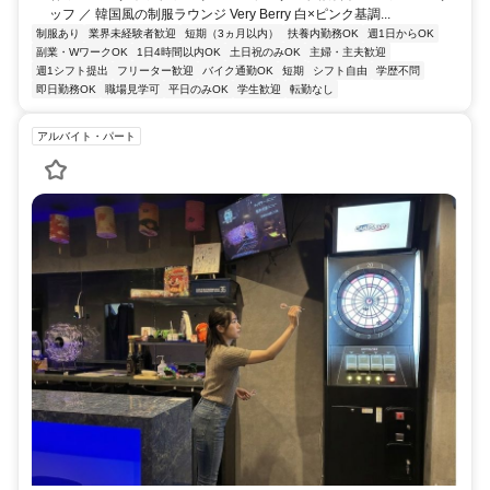
ッフ ／ 韓国風の制服ラウンジ Very Berry 白×ピンク基調...
制服あり
業界未経験者歓迎
短期（3ヵ月以内）
扶養内勤務OK
週1日からOK
副業・WワークOK
1日4時間以内OK
土日祝のみOK
主婦・主夫歓迎
週1シフト提出
フリーター歓迎
バイク通勤OK
短期
シフト自由
学歴不問
即日勤務OK
職場見学可
平日のみOK
学生歓迎
転勤なし
アルバイト・パート