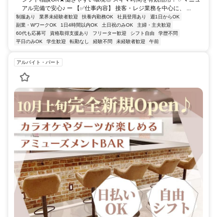
アル完備で安心♪ ー 【✅仕事内容】 接客・レジ業務を中心に、 ...
制服あり
業界未経験者歓迎
扶養内勤務OK
社員登用あり
週1日からOK
副業・WワークOK
1日4時間以内OK
土日祝のみOK
主婦・主夫歓迎
60代も応募可
資格取得支援あり
フリーター歓迎
シフト自由
学歴不問
平日のみOK
学生歓迎
転勤なし
経験不問
未経験者歓迎
午前
アルバイト・パート