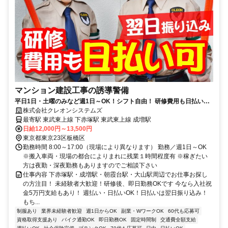
マンション建設工事の誘導警備
平日1日・土曜のみなど週1日～OK！シフト自由！ 研修費用も日払い可
／直行直帰／経験者・未経験歓迎
株式会社クレオンシステムズ
最寄駅 東武東上線 下赤塚駅 東武東上線 成増駅
日給12,000円～13,500円
東京都東京23区板橋区
勤務時間 8:00～17:00（現場により異なります） 勤務／週1日～OK
※搬入車両・現場の都合によりまれに残業１時間程度有 ※稼ぎたい
方は夜勤・深夜勤務もありますのでご相談下さい
仕事内容 下赤塚駅・成増駅・朝霞台駅・大山駅周辺でお仕事お探し
の方注目！ 未経験者大歓迎！研修後、即日勤務OKです 今なら入社祝
金5万円支給もあり！ 週払い・日払いOK！日払いは翌日振り込み！
もち...
制服あり
業界未経験者歓迎
週1日からOK
副業・WワークOK
60代も応募可
資格取得支援あり
バイク通勤OK
即日勤務OK
固定時間制
交通費全額支給