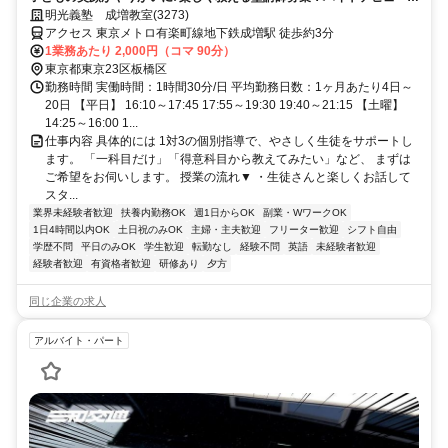
も安心の研修あり！週1日からOK
明光義塾 成増教室(3273)
アクセス 東京メトロ有楽町線地下鉄成増駅 徒歩約3分
1業務あたり 2,000円（コマ 90分）
東京都東京23区板橋区
勤務時間 実働時間：1時間30分/日 平均勤務日数：1ヶ月あたり4日～
20日 【平日】 16:10～17:45 17:55～19:30 19:40～21:15 【土曜】
14:25～16:00 1...
仕事内容 具体的には 1対3の個別指導で、やさしく生徒をサポートし
ます。 「一科目だけ」「得意科目から教えてみたい」など、 まずは
ご希望をお伺いします。 授業の流れ▼ ・生徒さんと楽しくお話して
スタ...
業界未経験者歓迎
扶養内勤務OK
週1日からOK
副業・WワークOK
1日4時間以内OK
土日祝のみOK
主婦・主夫歓迎
フリーター歓迎
シフト自由
学歴不問
平日のみOK
学生歓迎
転勤なし
経験不問
英語
未経験者歓迎
経験者歓迎
有資格者歓迎
研修あり
夕方
同じ企業の求人
アルバイト・パート