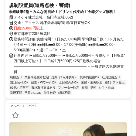
規制設置員(道路点検・警備)
未経験率9割＊みんな高日給！ドリンク代支給！冷却グッズ無料！
テイケイ株式会社 高円寺支社[052]
交通・アクセス 地下鉄赤塚駅周辺/直行直帰OK
日給15,000円以上
東京都東京23区練馬区
勤務時間詳細 実働時間：1日あたり8時間 平均勤務日数：1ヶ月あた
り4日 〜 20日 ■■日勤■■8:00～17:00(実働8h) ■■夜勤■■20:00～
5:00(実働8h) ＊週1日～OK ＊土...
仕事内容 ⏩日勤1万3500円～ ⏩夜勤1万5000円～ 夜勤なら【月収37
万円以上可能！】 ※日給1万5000円×25日勤務の場合
―――――――――――――――――――― ＜一般道路の規制設置
員...
制服あり
業界未経験者歓迎
短期（3ヵ月以内）
扶養内勤務OK
社員登用あり
週1日からOK
副業・WワークOK
土日祝のみOK
主婦・主夫歓迎
週1シフト提出
60代も応募可
資格取得支援あり
フリーター歓迎
短期
早朝
シフト自由
学歴不問
平日のみOK
学生歓迎
経験不問
アルバイト・パート