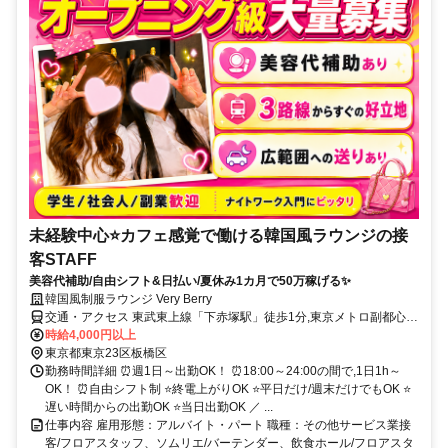
未経験中心⭐カフェ感覚で働ける韓国風ラウンジの接
客STAFF
美容代補助/自由シフト&日払い/夏休み1カ月で50万稼げる✨
韓国風制服ラウンジ Very Berry
交通・アクセス 東武東上線「下赤塚駅」徒歩1分,東京メトロ副都心線
「地下鉄赤塚駅」徒歩1分
時給4,000円以上
東京都東京23区板橋区
勤務時間詳細 ⏰週1日～出勤OK！ ⏰18:00～24:00の間で,1日1h～
OK！ ⏰自由シフト制 ⭐終電上がりOK ⭐平日だけ/週末だけでもOK ⭐
遅い時間からの出勤OK ⭐当日出勤OK ／ ...
仕事内容 雇用形態：アルバイト・パート 職種：その他サービス業接
客/フロアスタッフ、ソムリエ/バーテンダー、飲食ホール/フロアスタ