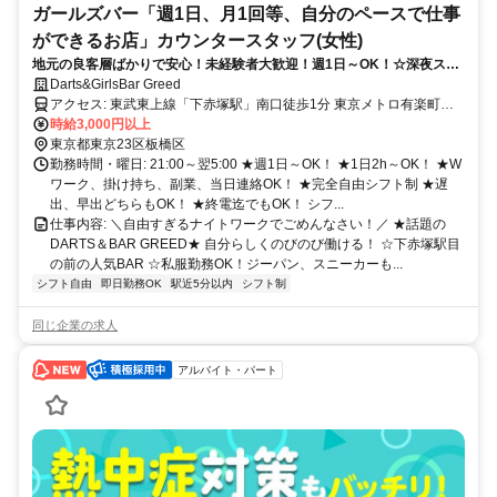
ガールズバー「週1日、月1回等、自分のペースで仕事
ができるお店」カウンタースタッフ(女性)
地元の良客層ばかりで安心！未経験者大歓迎！週1日～OK！☆深夜スタ
ートも可！土日だけ等週末勤務、月1回勤務も大歓迎！
Darts&GirlsBar Greed
アクセス: 東武東上線「下赤塚駅」南口徒歩1分 東京メトロ有楽町
線・副都心線（地下鉄赤塚駅） ◎東武練馬駅、上板橋駅、ときわ台
時給3,000円以上
駅、中村橋、池袋駅、成増駅、和光市駅、朝霞台駅、川越駅、新宿
東京都東京23区板橋区
駅、平和台、氷川台駅、小竹向原駅、千川駅、要町駅、雑司が谷駅、
勤務時間・曜日: 21:00～翌5:00 ★週1日～OK！ ★1日2h～OK！ ★W
北参道、新宿三丁目駅、渋谷駅、などからアクセス良し♪
ワーク、掛け持ち、副業、当日連絡OK！ ★完全自由シフト制 ★遅
出、早出どちらもOK！ ★終電迄でもOK！ シフ...
仕事内容: ＼自由すぎるナイトワークでごめんなさい！／ ★話題の
DARTS＆BAR GREED★ 自分らしくのびのび働ける！ ☆下赤塚駅目
の前の人気BAR ☆私服勤務OK！ジーパン、スニーカーも...
シフト自由
即日勤務OK
駅近5分以内
シフト制
同じ企業の求人
アルバイト・パート