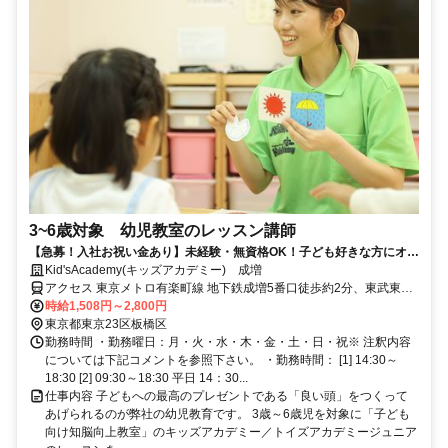
3~6歳対象 幼児教室のレッスン講師
【急募！入社お祝い金あり】未経験・無資格OK！子ども好きな方にオス
スメの幼児教育スタッフ！
Kid'sAcademy(キッズアカデミー) 成増
アクセス 東京メトロ有楽町線 地下鉄成増5番口徒歩約2分、東武東上
線 成増南口徒歩約4分、東京メトロ有楽町線 地下鉄赤塚1番口徒歩約
時給1,508円～2,800円
14分
東京都東京23区板橋区
勤務時間 ・勤務曜日：月・火・水・木・金・土・日・祝※ 注釈内容
については下記コメントを参照下さい。 ・勤務時間： [1] 14:30～
18:30 [2] 09:30～18:30 平日 14：30...
仕事内容 子どもへの最高のプレゼントである「良い頭」をつくって
あげられるのが弊社の幼児教育です。 3歳～6歳児を対象に「子ども
向け知脳向上教室」のキッズアカデミー／トイズアカデミージュニア