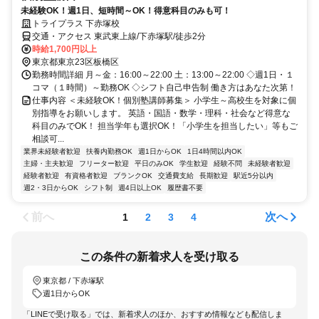
未経験OK！週1日、短時間～OK！得意科目のみも可！
トライプラス 下赤塚校
交通・アクセス 東武東上線/下赤塚駅/徒歩2分
時給1,700円以上
東京都東京23区板橋区
勤務時間詳細 月～金：16:00～22:00 土：13:00～22:00 ◇週1日・１
コマ（１時間）～勤務OK ◇シフト自己申告制 働き方はあなた次第！
仕事内容 ＜未経験OK！個別塾講師募集＞ 小学生～高校生を対象に個
別指導をお願いします。 英語・国語・数学・理科・社会など得意な
科目のみでOK！ 担当学年も選択OK！「小学生を担当したい」等もご
相談可...
業界未経験者歓迎
扶養内勤務OK
週1日からOK
1日4時間以内OK
主婦・主夫歓迎
フリーター歓迎
平日のみOK
学生歓迎
経験不問
未経験者歓迎
経験者歓迎
有資格者歓迎
ブランクOK
交通費支給
長期歓迎
駅近5分以内
週2・3日からOK
シフト制
週4日以上OK
履歴書不要
前へ
次へ
1
2
3
4
この条件の新着求人を受け取る
東京都 / 下赤塚駅
週1日からOK
「LINEで受け取る」では、新着求人のほか、おすすめ情報なども配信しま