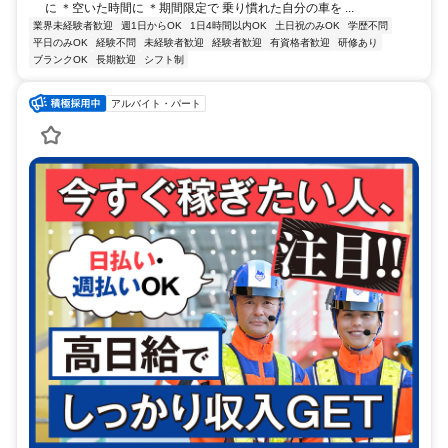
に ＊空いた時間に ＊期間限定で 乗り慣れた自分の車を ...
業界未経験者歓迎
週1日からOK
1日4時間以内OK
土日祝のみOK
学歴不問
平日のみOK
経験不問
未経験者歓迎
経験者歓迎
有資格者歓迎
研修あり
ブランクOK
長期歓迎
シフト制
アルバイト・パート