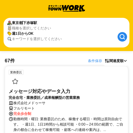
東京都
下赤塚駅
職種を選択してください
週1日からOK
キーワードを選択してください
67件
条件保存
関連度順
業務委託
メッセージ対応やデータ入力
完全在宅・業務委託／成果報酬型の営業業務
株式会社メドゥーサ
フルリモート
完全歩合制
勤務時間・曜日: 業務委託のため、稼働する曜日・時間は原則自由で
す。 ・週1日、1日1時間から相談可能 ・0:00～24:00の範囲で、ご自
身の都合に合わせて稼働可能 ・顧客への連絡や案内は、...