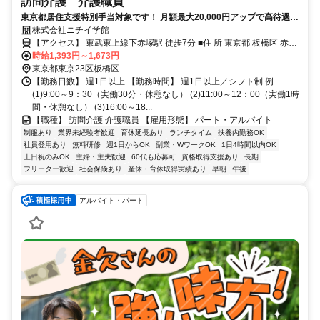
訪問介護 介護職員
東京都居住支援特別手当対象です！ 月額最大20,000円アップで高待遇！
子ども手当あり ニチイケアセンター赤塚で一緒に働きませんか
株式会社ニチイ学館
【アクセス】 東武東上線下赤塚駅 徒歩7分 ■住 所 東京都 板橋区 赤塚
時給1,393円～1,673円
一丁目18番8号 ■アクセス 東武東上線下赤塚駅 徒歩7分
東京都東京23区板橋区
【勤務日数】 週1日以上 【勤務時間】 週1日以上／シフト制 例
(1)9:00～9：30（実働30分・休憩なし） (2)11:00～12：00（実働1時
間・休憩なし） (3)16:00～18...
【職種】 訪問介護 介護職員 【雇用形態】 パート・アルバイト
制服あり
業界未経験者歓迎
育休延長あり
ランチタイム
扶養内勤務OK
社員登用あり
無料研修
週1日からOK
副業・WワークOK
1日4時間以内OK
土日祝のみOK
主婦・主夫歓迎
60代も応募可
資格取得支援あり
長期
フリーター歓迎
社会保険あり
産休・育休取得実績あり
早朝
午後
アルバイト・パート