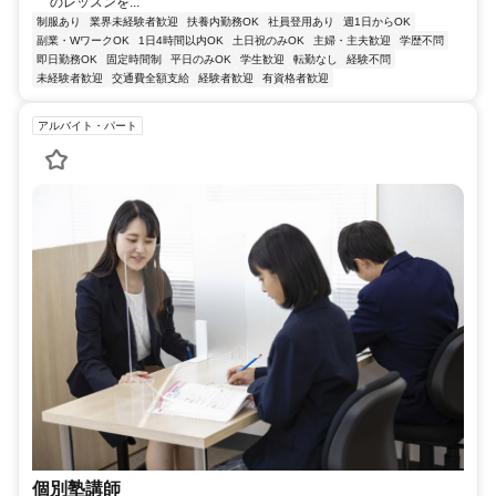
のレッスンを...
制服あり
業界未経験者歓迎
扶養内勤務OK
社員登用あり
週1日からOK
副業・WワークOK
1日4時間以内OK
土日祝のみOK
主婦・主夫歓迎
学歴不問
即日勤務OK
固定時間制
平日のみOK
学生歓迎
転勤なし
経験不問
未経験者歓迎
交通費全額支給
経験者歓迎
有資格者歓迎
アルバイト・パート
個別塾講師