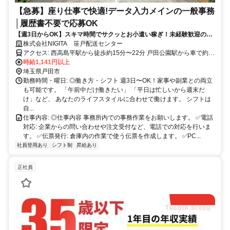
【急募】座り仕事で快適!データ入力メインの一般事務
│履歴書不要で応募OK
【週3日からOK】スキマ時間でサクッとお小遣い稼ぎ！未経験歓迎の仕
分けスタッフ
株式会社NIGITA 笹戸配送センター
アクセス: 西高島平駅から徒歩約15分〜22分 戸田公園駅から車で約
時給1,141円以上
10分 成増駅から車で約15分 自動車/バイク/自転車通勤可
埼玉県戸田市
勤務時間・曜日: ◎働き方・シフト 週3日〜OK！家事や副業との両立
も可能です。 「午前中だけ働きたい」 「平日は忙しいから週末だ
け」など、 あなたのライフスタイルに合わせて働けます。 シフトは
自...
仕事内容: ◎仕事内容 事務所内での事務作業をお願いします。 ✅電話
対応: 企業からの問い合わせや注文受付など、電話での対応を行いま
す。 ✅伝票発行: 倉庫内の作業で使う伝票を作成します。 ✅PC...
社員登用あり
シフト制
昇給あり
正社員