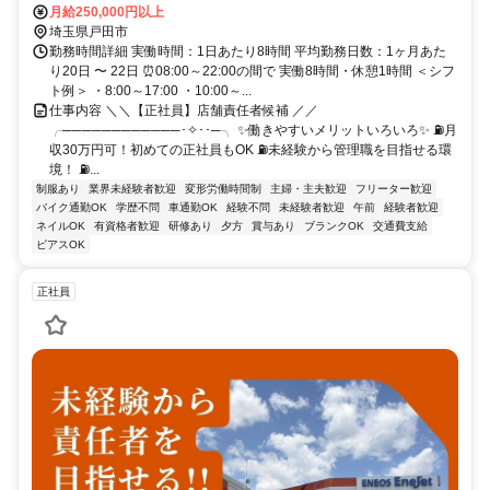
島平駅」より車で10分、京浜東北・根岸線「蕨駅」より車で15分◆
月給250,000円以上
車・バイク・自転車通勤OK◆交通費支給！
埼玉県戸田市
勤務時間詳細 実働時間：1日あたり8時間 平均勤務日数：1ヶ月あた
り20日 〜 22日 ⏰08:00～22:00の間で 実働8時間・休憩1時間 ＜シフ
ト例＞ ・8:00～17:00 ・10:00～...
仕事内容 ＼＼【正社員】店舗責任者候補 ／／
╭────────────･✧･･─╮ ✨働きやすいメリットいろいろ✨ ⛽月
収30万円可！初めての正社員もOK ⛽未経験から管理職を目指せる環
境！ ⛽...
制服あり
業界未経験者歓迎
変形労働時間制
主婦・主夫歓迎
フリーター歓迎
バイク通勤OK
学歴不問
車通勤OK
経験不問
未経験者歓迎
午前
経験者歓迎
ネイルOK
有資格者歓迎
研修あり
夕方
賞与あり
ブランクOK
交通費支給
ピアスOK
正社員