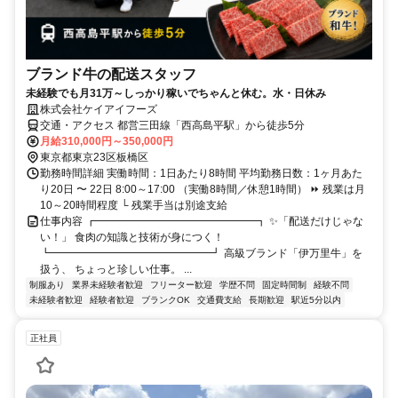
ブランド牛の配送スタッフ
未経験でも月31万～しっかり稼いでちゃんと休む。水・日休み
株式会社ケイアイフーズ
交通・アクセス 都営三田線「西高島平駅」から徒歩5分
月給310,000円～350,000円
東京都東京23区板橋区
勤務時間詳細 実働時間：1日あたり8時間 平均勤務日数：1ヶ月あた
り20日 〜 22日 8:00～17:00 （実働8時間／休憩1時間） ⏩ 残業は月
10～20時間程度 └ 残業手当は別途支給
仕事内容 ┏━━━━━━━━━━━━━━━┓ ✨「配送だけじゃな
い！」 食肉の知識と技術が身につく！
┗━━━━━━━━━━━━━━━┛ 高級ブランド「伊万里牛」を
扱う、 ちょっと珍しい仕事。 ...
制服あり
業界未経験者歓迎
フリーター歓迎
学歴不問
固定時間制
経験不問
未経験者歓迎
経験者歓迎
ブランクOK
交通費支給
長期歓迎
駅近5分以内
正社員