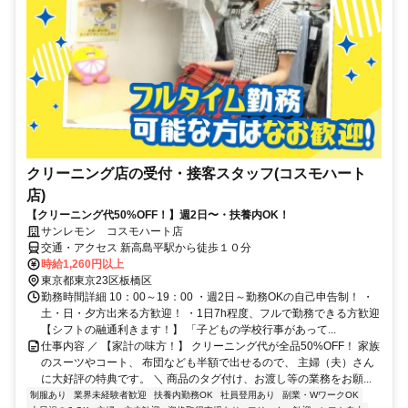
クリーニング店の受付・接客スタッフ(コスモハート
店)
【クリーニング代50%OFF！】週2日〜・扶養内OK！
サンレモン コスモハート店
交通・アクセス 新高島平駅から徒歩１０分
時給1,260円以上
東京都東京23区板橋区
勤務時間詳細 10：00～19：00 ・週2日～勤務OKの自己申告制！ ・
土・日・夕方出来る方歓迎！ ・1日7h程度、フルで勤務できる方歓迎
【シフトの融通利きます！】 「子どもの学校行事があって...
仕事内容 ／ 【家計の味方！】 クリーニング代が全品50%OFF！ 家族
のスーツやコート、 布団なども半額で出せるので、 主婦（夫）さん
に大好評の特典です。 ＼ 商品のタグ付け、お渡し等の業務をお願...
制服あり
業界未経験者歓迎
扶養内勤務OK
社員登用あり
副業・WワークOK