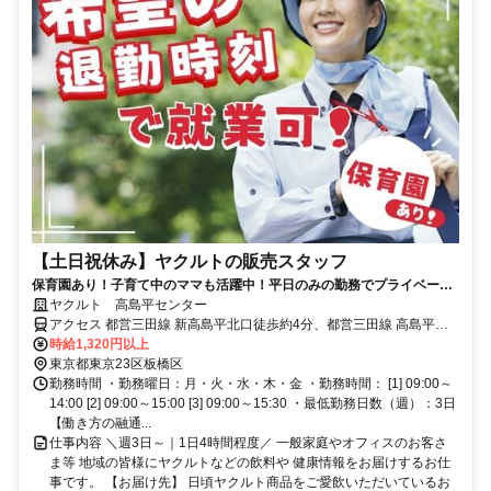
【土日祝休み】ヤクルトの販売スタッフ
保育園あり！子育て中のママも活躍中！平日のみの勤務でプライベート
と両立できます◎
ヤクルト 高島平センター
アクセス 都営三田線 新高島平北口徒歩約4分、都営三田線 高島平西
口徒歩約13分、都営三田線 西高島平北口徒歩約14分
時給1,320円以上
東京都東京23区板橋区
勤務時間 ・勤務曜日：月・火・水・木・金 ・勤務時間： [1] 09:00～
14:00 [2] 09:00～15:00 [3] 09:00～15:30 ・最低勤務日数（週）：3日
【働き方の融通...
仕事内容 ＼週3日～｜1日4時間程度／ 一般家庭やオフィスのお客さ
ま等 地域の皆様にヤクルトなどの飲料や 健康情報をお届けするお仕
事です。 【お届け先】 日頃ヤクルト商品をご愛飲いただいているお