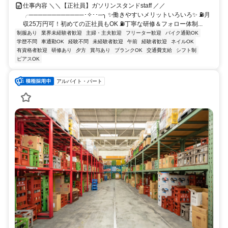
仕事内容 ＼＼【正社員】ガソリンスタンドstaff ／／
╭────────────･✧･･─╮ ✨働きやすいメリットいろいろ✨ ⛽月
収25万円可！初めての正社員もOK ⛽丁寧な研修＆フォロー体制...
制服あり
業界未経験者歓迎
主婦・主夫歓迎
フリーター歓迎
バイク通勤OK
学歴不問
車通勤OK
経験不問
未経験者歓迎
午前
経験者歓迎
ネイルOK
有資格者歓迎
研修あり
夕方
賞与あり
ブランクOK
交通費支給
シフト制
ピアスOK
アルバイト・パート