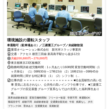
環境施設の運転スタッフ
車通勤可（駐車場あり）／三菱重工グループ／未経験歓迎
重環オペレーション株式会社 新河岸スラッジ事業所
交通・アクセス 都営三田線 新高島平駅から徒歩12分
月給200,880円～279,000円
東京都東京23区板橋区
勤務時間詳細 総労働時間：1ヶ月あたり160時間 変形労働時間制（1
ヶ月単位） （1）08時30分～17時15分 （2）16時15分～09時45分
就業時間に関する特記事項 （1）（2）シフト制 （...
仕事内容 ＝＝＝＝＝＝＝＝＝＝＝＝＝＝＝＝＝ ■社会貢献性の高い仕
事 景気に左右されない、公共性の高いインフラ仕事です。 ■三菱重工
グループの安定基盤 グループ直系ならではの充実した福利厚生あり
将...
業界未経験者歓迎
変形労働時間制
フリーター歓迎
学歴不問
車通勤OK
職場見学可
経験不問
未経験者歓迎
交通費全額支給
午前
残業なし
夕方
ブランクOK
育休あり
交通費支給
長期歓迎