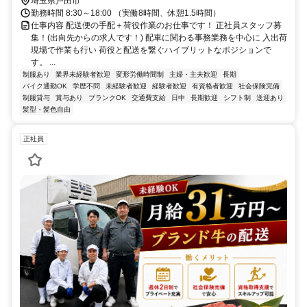
埼玉県戸田市
勤務時間 8:30～18:00 （実働8時間、休憩1.5時間）
仕事内容 配送便の手配＋荷役作業のお仕事です！ 正社員スタッフ募
集！(出向先からの求人です！) 配車に関わる事務業務を中心に 入出荷
現場で作業も行い 荷役と配送を繋ぐハイブリットなポジションで
す。 ...
制服あり
業界未経験者歓迎
変形労働時間制
主婦・主夫歓迎
長期
バイク通勤OK
学歴不問
未経験者歓迎
経験者歓迎
有資格者歓迎
社会保険完備
制服貸与
賞与あり
ブランクOK
交通費支給
日中
長期歓迎
シフト制
送迎あり
髪型・髪色自由
正社員