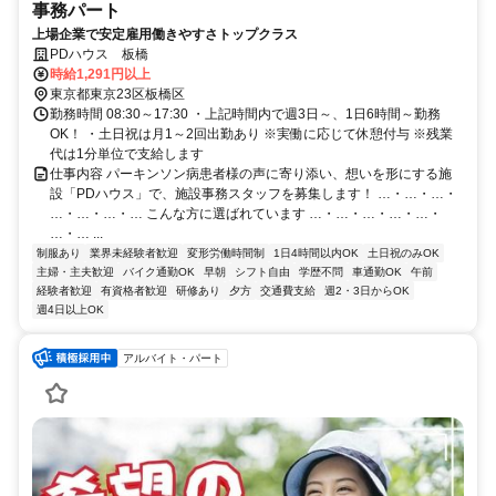
事務パート
上場企業で安定雇用働きやすさトップクラス
PDハウス 板橋
時給1,291円以上
東京都東京23区板橋区
勤務時間 08:30～17:30 ・上記時間内で週3日～、1日6時間～勤務
OK！ ・土日祝は月1～2回出勤あり ※実働に応じて休憩付与 ※残業
代は1分単位で支給します
仕事内容 パーキンソン病患者様の声に寄り添い、想いを形にする施
設「PDハウス」で、施設事務スタッフを募集します！ …・…・…・
…・…・…・… こんな方に選ばれています …・…・…・…・…・
…・… ...
制服あり
業界未経験者歓迎
変形労働時間制
1日4時間以内OK
土日祝のみOK
主婦・主夫歓迎
バイク通勤OK
早朝
シフト自由
学歴不問
車通勤OK
午前
経験者歓迎
有資格者歓迎
研修あり
夕方
交通費支給
週2・3日からOK
週4日以上OK
アルバイト・パート