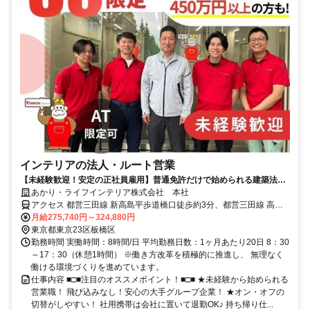
インテリアの法人・ルート営業
【未経験歓迎！安定の正社員雇用】普通免許だけで始められる建築法人
のルート営業！＜年間休日127日◎＞
あかり・ライフインテリア株式会社 本社
アクセス 都営三田線 新高島平歩道橋口徒歩約3分、都営三田線 高島
平西口徒歩約5分、都営三田線 西高島平南口徒歩約14分
月給275,740円～324,880円
東京都東京23区板橋区
勤務時間 実働時間：8時間/日 平均勤務日数：1ヶ月あたり20日 8：30
～17：30（休憩1時間） ※働き方改革を積極的に推進し、 無理なく
働ける環境づくりを進めています。
仕事内容 ■□■注目のオススメポイント！■□■ ★未経験から始められる
営業職！ 飛び込みなし！安心の大手グループ企業！ ★オン・オフの
切替がしやすい！ 社用携帯は会社に置いて退勤OK♪ 持ち帰り仕...