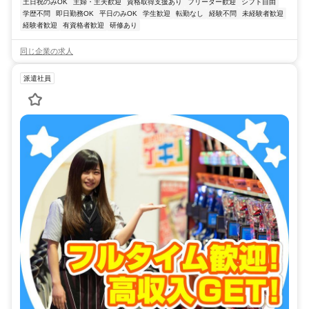
土日祝のみOK
主婦・主夫歓迎
資格取得支援あり
フリーター歓迎
シフト自由
学歴不問
即日勤務OK
平日のみOK
学生歓迎
転勤なし
経験不問
未経験者歓迎
経験者歓迎
有資格者歓迎
研修あり
同じ企業の求人
派遣社員