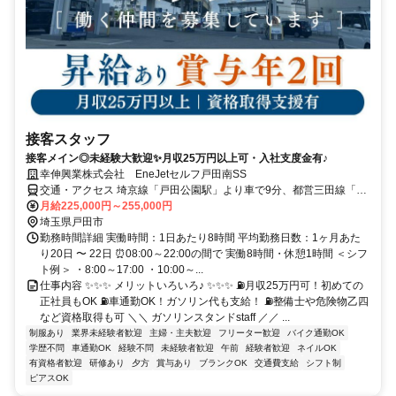
接客スタッフ
接客メイン◎未経験大歓迎✨月収25万円以上可・入社支度金有♪
幸伸興業株式会社 EneJetセルフ戸田南SS
交通・アクセス 埼京線「戸田公園駅」より車で9分、都営三田線「高
島平駅」より車で10分、京浜東北・根岸線「蕨駅」より車で15分◆
月給225,000円～255,000円
車・バイク・自転車通勤OK◆交通費支給！
埼玉県戸田市
勤務時間詳細 実働時間：1日あたり8時間 平均勤務日数：1ヶ月あた
り20日 〜 22日 ⏰08:00～22:00の間で 実働8時間・休憩1時間 ＜シフ
ト例＞ ・8:00～17:00 ・10:00～...
仕事内容 ✨✨✨ メリットいろいろ♪ ✨✨✨ ⛽月収25万円可！初めての
正社員もOK ⛽車通勤OK！ガソリン代も支給！ ⛽整備士や危険物乙四
など資格取得も可 ＼＼ ガソリンスタンドstaff ／／ ...
制服あり
業界未経験者歓迎
主婦・主夫歓迎
フリーター歓迎
バイク通勤OK
学歴不問
車通勤OK
経験不問
未経験者歓迎
午前
経験者歓迎
ネイルOK
有資格者歓迎
研修あり
夕方
賞与あり
ブランクOK
交通費支給
シフト制
ピアスOK