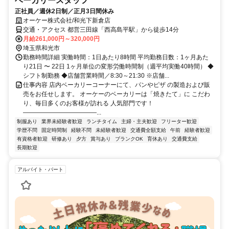
ベーカリースタッフ
正社員／週休2日制／正月3日間休み
オーケー株式会社/和光下新倉店
交通・アクセス 都営三田線「西高島平駅」から徒歩14分
月給261,000円～320,000円
埼玉県和光市
勤務時間詳細 実働時間：1日あたり8時間 平均勤務日数：1ヶ月あた
り21日 〜 22日 1ヶ月単位の変形労働時間制（週平均実働40時間） ◆
シフト制勤務 ◆店舗営業時間／8:30～21:30 ※店舗...
仕事内容 店内ベーカリーコーナーにて、パンやピザ の製造および販
売をお任せします。 オーケーのベーカリーは「焼きたて」に こだわ
り、毎日多くのお客様が訪れる 人気部門です！
――――――――――――...
制服あり
業界未経験者歓迎
ランチタイム
主婦・主夫歓迎
フリーター歓迎
学歴不問
固定時間制
経験不問
未経験者歓迎
交通費全額支給
午前
経験者歓迎
有資格者歓迎
研修あり
夕方
賞与あり
ブランクOK
育休あり
交通費支給
長期歓迎
アルバイト・パート