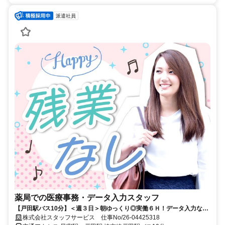
派遣社員
薬局での医療事務・データ入力スタッフ
【戸田駅バス10分】＜週３日＞朝ゆっくり◎実働６Ｈ！データ入力な
ど！未経験ＯＫ◎
株式会社スタッフサービス 仕事No/26-04425318