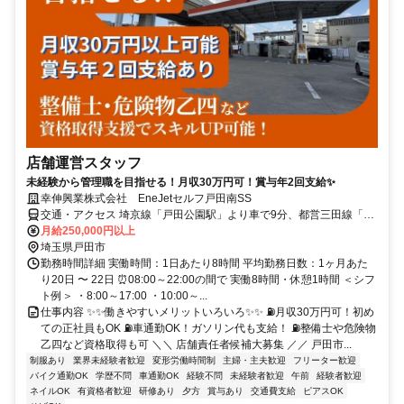
店舗運営スタッフ
未経験から管理職を目指せる！月収30万円可！賞与年2回支給✨
幸伸興業株式会社 EneJetセルフ戸田南SS
交通・アクセス 埼京線「戸田公園駅」より車で9分、都営三田線「高
島平駅」より車で10分、京浜東北・根岸線「蕨駅」より車で15分◆
月給250,000円以上
車・バイク・自転車通勤OK◆交通費支給！
埼玉県戸田市
勤務時間詳細 実働時間：1日あたり8時間 平均勤務日数：1ヶ月あた
り20日 〜 22日 ⏰08:00～22:00の間で 実働8時間・休憩1時間 ＜シフ
ト例＞ ・8:00～17:00 ・10:00～...
仕事内容 ✨✨働きやすいメリットいろいろ✨✨ ⛽月収30万円可！初め
ての正社員もOK ⛽車通勤OK！ガソリン代も支給！ ⛽整備士や危険物
乙四など資格取得も可 ＼＼ 店舗責任者候補大募集 ／／ 戸田市...
制服あり
業界未経験者歓迎
変形労働時間制
主婦・主夫歓迎
フリーター歓迎
バイク通勤OK
学歴不問
車通勤OK
経験不問
未経験者歓迎
午前
経験者歓迎
ネイルOK
有資格者歓迎
研修あり
夕方
賞与あり
交通費支給
ピアスOK