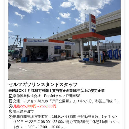
セルフガソリンスタンドスタッフ
未経験OK！月収25万可能！賞与有★創業68年以上の安定企業
幸伸興業株式会社 EneJetセルフ戸田南SS
交通・アクセス 埼京線「戸田公園駅」より車で9分、都営三田線「高
島平駅」より車で10分、京浜東北・根岸線「蕨駅」より車で15分◆
月給225,000円～255,000円
車・バイク・自転車通勤OK◆交通費支給！
埼玉県戸田市
勤務時間詳細 実働時間：1日あたり8時間 平均勤務日数：1ヶ月あた
り20日 〜 22日 ⏰08:00～22:00の間で 実働8時間・休憩1時間 ＜シフ
ト例＞ ・8:00～17:00 ・10:00～...