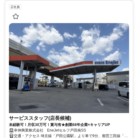
正社員
サービススタッフ(店長候補)
未経験可！月収30万可！賞与有★創業68年企業×キャリアUP
幸伸興業株式会社 EneJetセルフ戸田南SS
交通・アクセス 埼京線「戸田公園駅」より車で9分、都営三田線「高