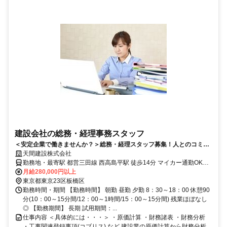
建設会社の総務・経理事務スタッフ
＜安定企業で働きませんか？＞総務・経理スタッフ募集！人とのコミュ
ニケーションが好き・得意な方歓迎◎
天間建設株式会社
勤務地・最寄駅 都営三田線 西高島平駅 徒歩14分 マイカー通勤OK！
(駐車場あり)
月給280,000円以上
東京都東京23区板橋区
勤務時間・期間 【勤務時間】 朝勤 昼勤 夕勤 8：30～18：00 休憩90
分(10：00～15分間/12：00～1時間/15：00～15分間) 残業ほぼなし
◎ 【勤務期間】 長期 試用期間：...
仕事内容 ＜具体的には・・・＞ ・原価計算 ・財務諸表 ・財務分析
・工事関連登録事項(コブリス) など 建設業の原価計算から財務分析、