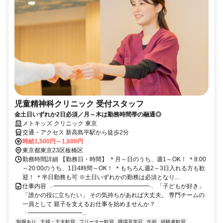
児童精神科クリニック 受付スタッフ
金土日いずれか2日必須／月～木は勤務時間帯の融通◎
メトキッズ クリニック 東京
交通・アクセス 新高島平駅から徒歩2分
時給1,500円～1,600円
東京都東京23区板橋区
勤務時間詳細 【勤務日・時間】 ＊月～日のうち、週1～OK！ ＊8:00
～20:00のうち、1日4時間～OK！ ＊もちろん週2～3日入れる方も歓
迎！ ＊半日勤務も可 ※土日いずれかの勤務は必須となり...
仕事内容 ╭━━━━━━━━━━━━━━━━╮ 「子どもが好き」
「誰かの役に立ちたい」 その気持ちがあれば大丈夫。 専門チームの
一員として 親子を支えるお仕事を始めませんか？
╰━━━━━━━━━...
制服あり
主婦・主夫歓迎
フリーター歓迎
職場見学可
午前
経験者歓迎