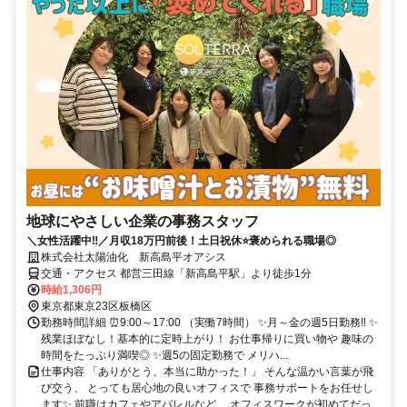
地球にやさしい企業の事務スタッフ
＼女性活躍中‼／月収18万円前後！土日祝休⭐褒められる職場◎
株式会社太陽油化 新高島平オアシス
交通・アクセス 都営三田線「新高島平駅」より徒歩1分
時給1,306円
東京都東京23区板橋区
勤務時間詳細 ⏰9:00～17:00 （実働7時間） ✨月～金の週5日勤務‼ ✨
残業ほぼなし！基本的に定時上がり！ お仕事帰りに買い物や 趣味の
時間をたっぷり満喫◎ ✨週5の固定勤務で メリハ...
仕事内容 「ありがとう、本当に助かった！」 そんな温かい言葉が飛
び交う、 とっても居心地の良いオフィスで 事務サポートをお任せし
ます✨ 前職はカフェやアパレルなど、 オフィスワークが初めてだっ