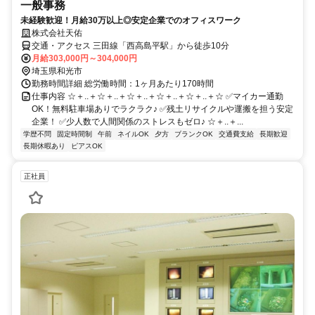
一般事務
未経験歓迎！月給30万以上◎安定企業でのオフィスワーク
株式会社天佑
交通・アクセス 三田線「西高島平駅」から徒歩10分
月給303,000円～304,000円
埼玉県和光市
勤務時間詳細 総労働時間：1ヶ月あたり170時間
仕事内容 ☆＋..＋☆＋..＋☆＋..＋☆＋..＋☆＋..＋☆ ✅マイカー通勤
OK！無料駐車場ありでラクラク♪ ✅残土リサイクルや運搬を担う安定
企業！ ✅少人数で人間関係のストレスもゼロ♪ ☆＋..＋...
学歴不問
固定時間制
午前
ネイルOK
夕方
ブランクOK
交通費支給
長期歓迎
長期休暇あり
ピアスOK
正社員