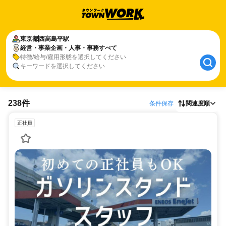
東京都
西高島平駅
経営・事業企画・人事・事務すべて
特徴/給与/雇用形態を選択してください
キーワードを選択してください
238件
条件保存
関連度順
正社員