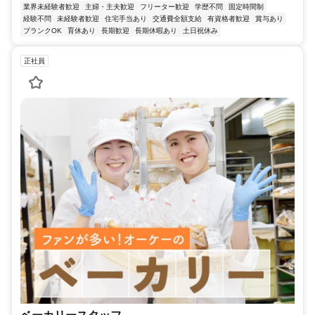
業界未経験者歓迎
主婦・主夫歓迎
フリーター歓迎
学歴不問
固定時間制
経験不問
未経験者歓迎
住宅手当あり
交通費全額支給
有資格者歓迎
賞与あり
ブランクOK
育休あり
長期歓迎
長期休暇あり
土日祝休み
正社員