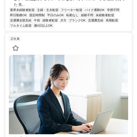
た 先...
業界未経験者歓迎
主婦・主夫歓迎
フリーター歓迎
バイク通勤OK
学歴不問
即日勤務OK
固定時間制
平日のみOK
転勤なし
経験不問
未経験者歓迎
交通費全額支給
午前
経験者歓迎
夕方
ブランクOK
交通費支給
長期歓迎
フルタイム歓迎
週4日以上OK
正社員