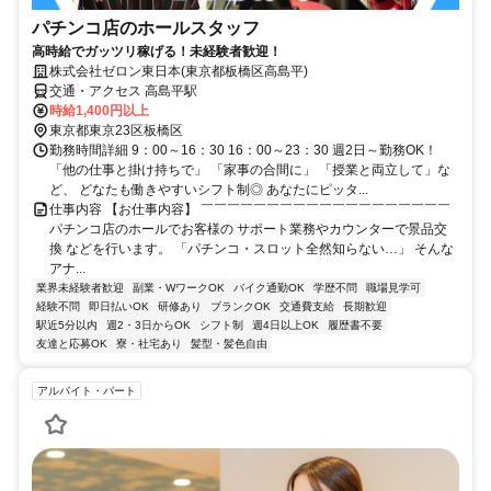
パチンコ店のホールスタッフ
高時給でガッツリ稼げる！未経験者歓迎！
株式会社ゼロン東日本(東京都板橋区高島平)
交通・アクセス 高島平駅
時給1,400円以上
東京都東京23区板橋区
勤務時間詳細 9：00～16：30 16：00～23：30 週2日～勤務OK！
「他の仕事と掛け持ちで」 「家事の合間に」 「授業と両立して」な
ど、 どなたも働きやすいシフト制◎ あなたにピッタ...
仕事内容 【お仕事内容】 ￣￣￣￣￣￣￣￣￣￣￣￣￣￣￣￣￣￣￣
パチンコ店のホールでお客様の サポート業務やカウンターで景品交
換 などを行います。 「パチンコ・スロット全然知らない…」 そんな
アナ...
業界未経験者歓迎
副業・WワークOK
バイク通勤OK
学歴不問
職場見学可
経験不問
即日払いOK
研修あり
ブランクOK
交通費支給
長期歓迎
駅近5分以内
週2・3日からOK
シフト制
週4日以上OK
履歴書不要
友達と応募OK
寮・社宅あり
髪型・髪色自由
アルバイト・パート