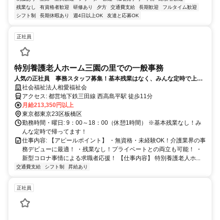
残業なし
有資格者歓迎
研修あり
夕方
交通費支給
長期歓迎
フルタイム歓迎
シフト制
長期休暇あり
週4日以上OK
友達と応募OK
正社員
特別養護老人ホーム三園の里での一般事務
人気の正社員 事務スタッフ募集！基本残業はなく、みんな定時で上が
っています！プライベートのバランスを大切にしたい方、仕事のオンオ
社会福祉法人相愛福祉会
フをはっきりつけたい方も歓迎！
アクセス: 都営地下鉄三田線 西高島平駅 徒歩11分
月給213,350円以上
東京都東京23区板橋区
勤務時間・曜日: 9：00～18：00（休憩1時間） ※基本残業なし！み
んな定時で帰ってます！
仕事内容: 【アピールポイント】 ・無資格・未経験OK！介護業界の事
務デビューに最適！ ・残業なし！プライベートとの両立も可能！ ・
新型コロナ事情による求職者応援！ 【仕事内容】 特別養護老人ホ...
交通費支給
シフト制
昇給あり
正社員