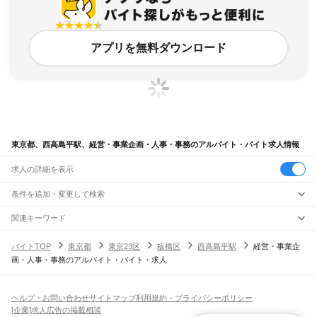
アプリを無料ダウンロード
東京都、西高島平駅、経営・事業企画・人事・事務のアルバイト・バイト求人情報
求人の詳細を表示
条件を追加・変更して検索
市区町村を追加・変更
関連キーワード
完全在宅ワーク 全国
シール貼り 在宅
現在地周辺
ガチャガチャ
犬カフェ
東京都
駅を追加・変更
バイトTOP
東京都
東京23区
板橋区
西高島平駅
経営・事業企
東京都
すべて
画・人事・事務のアルバイト・バイト・求人
東京23区
すべて
職種を追加・変更
JR東海道本線(東京～熱海)
千代田区
中央区
港区
新宿区
文京区
台東区
墨田区
江東区
品川区
目黒区
大田区
東京駅
新橋駅
品川駅
飲食・フードサービス
世田谷区
渋谷区
中野区
杉並区
豊島区
北区
荒川区
板橋区
練馬区
足立区
葛飾区
特徴を追加・変更
飲食・フードサービス
江戸川区
すべて
ヘルプ・お問い合わせ
サイトマップ
利用規約・プライバシーポリシー
JR山手線
ホールスタッフ
キッチンスタッフ
皿洗い・洗い場
精肉・鮮魚加工
給食調理
人気
[企業]求人広告の掲載相談
大崎駅
五反田駅
目黒駅
恵比寿駅
渋谷駅
原宿駅
代々木駅
新宿駅
新大久保駅
八王子市
立川市
武蔵野市
三鷹市
青梅市
府中市
昭島市
調布市
町田市
小金井市
雇用形態を追加・変更