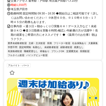
交通アクセス 最寄駅：戸田駅 埼京線戸田駅バス10分
時給1,550円
埼玉県戸田市
勤務時間 固定時間制 09:30～16:30 ◆開始日はご相談可能です！詳し
くはお問い合わせください！ ※休憩６０分。※１０時４５分～１７
時４５分の勤務もあります。
仕事内容 ＜週３日＞朝ゆっくり◎実働６Ｈ！データ入力など！未経
験ＯＫ◎ ◆週３日勤務＆実働６時間♪幅広い年齢層の方が活躍中！長
期の就業をご希望の方にオススメです！ ◆ 《薬局でのお仕事》朝は
ラクラク...
業界未経験者歓迎
主婦・主夫歓迎
長期
フリーター歓迎
社会保険あり
大量募集
学歴不問
固定時間制
転勤なし
未経験者歓迎
経験者歓迎
残業なし
有資格者歓迎
職種変更なし
研修あり
ブランクOK
交通費支給
長期歓迎
フルタイム歓迎
バイトデビュー歓迎
アルバイト・パート