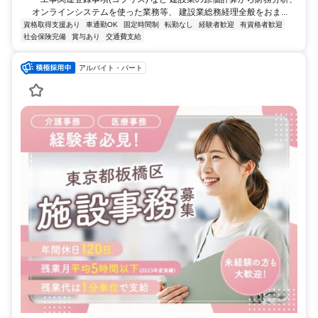
オンラインシステムを使った業務等、 建設業総務経理全般をおま...
資格取得支援あり
車通勤OK
固定時間制
転勤なし
経験者歓迎
有資格者歓迎
社会保険完備
賞与あり
交通費支給
アルバイト・パート