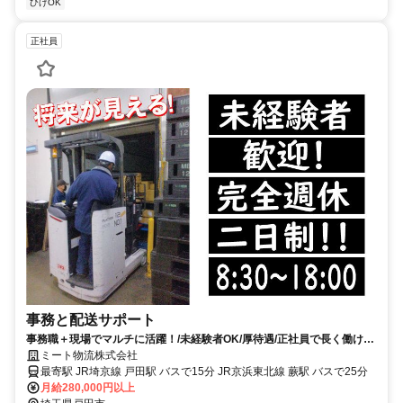
ひげOK
正社員
事務と配送サポート
事務職＋現場でマルチに活躍！/未経験者OK/厚待遇/正社員で長く働けま
す
ミート物流株式会社
最寄駅 JR埼京線 戸田駅 バスで15分 JR京浜東北線 蕨駅 バスで25分
月給280,000円以上