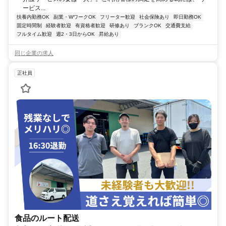
ービス...
扶養内勤務OK
副業・WワークOK
フリーター歓迎
社会保険あり
即日勤務OK
固定時間制
経験者歓迎
有資格者歓迎
研修あり
ブランクOK
交通費支給
フルタイム歓迎
週2・3日からOK
昇給あり
同じ企業の求人
正社員
食品のルート配送