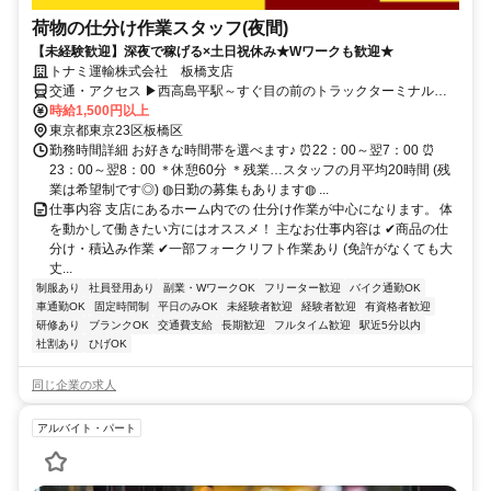
荷物の仕分け作業スタッフ(夜間)
【未経験歓迎】深夜で稼げる×土日祝休み★Wワークも歓迎★
トナミ運輸株式会社 板橋支店
交通・アクセス ▶西高島平駅～すぐ目の前のトラックターミナル内
にあります ▶車通勤もバイク通勤も電車通勤もOK！
時給1,500円以上
東京都東京23区板橋区
勤務時間詳細 お好きな時間帯を選べます♪ ⏰22：00～翌7：00 ⏰
23：00～翌8：00 ＊休憩60分 ＊残業…スタッフの月平均20時間 (残
業は希望制です◎) ◍日勤の募集もあります◍ ...
仕事内容 支店にあるホーム内での 仕分け作業が中心になります。 体
を動かして働きたい方にはオススメ！ 主なお仕事内容は ✔商品の仕
分け・積込み作業 ✔一部フォークリフト作業あり (免許がなくても大
丈...
制服あり
社員登用あり
副業・WワークOK
フリーター歓迎
バイク通勤OK
車通勤OK
固定時間制
平日のみOK
未経験者歓迎
経験者歓迎
有資格者歓迎
研修あり
ブランクOK
交通費支給
長期歓迎
フルタイム歓迎
駅近5分以内
社割あり
ひげOK
同じ企業の求人
アルバイト・パート