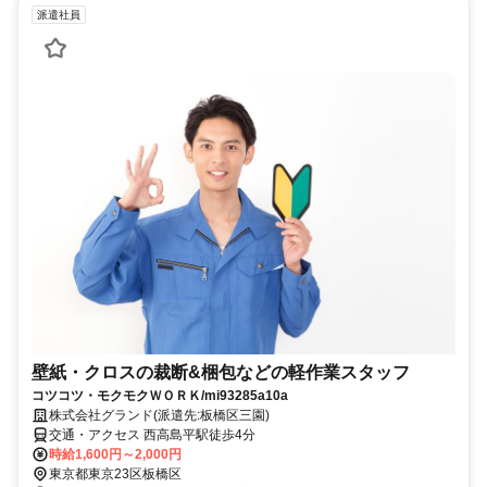
派遣社員
壁紙・クロスの裁断&梱包などの軽作業スタッフ
コツコツ・モクモクＷＯＲＫ/mi93285a10a
株式会社グランド(派遣先:板橋区三園)
交通・アクセス 西高島平駅徒歩4分
時給1,600円～2,000円
東京都東京23区板橋区