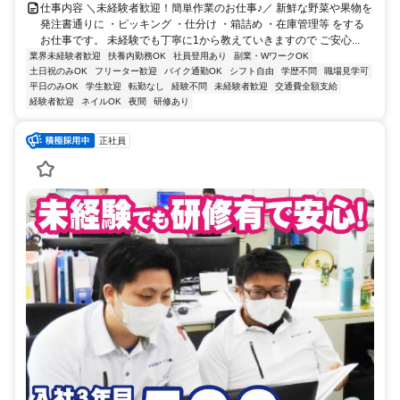
仕事内容 ＼未経験者歓迎！簡単作業のお仕事♪／ 新鮮な野菜や果物を
発注書通りに ・ピッキング ・仕分け ・箱詰め ・在庫管理等 をする
お仕事です。 未経験でも丁寧に1から教えていきますので ご安心...
業界未経験者歓迎
扶養内勤務OK
社員登用あり
副業・WワークOK
土日祝のみOK
フリーター歓迎
バイク通勤OK
シフト自由
学歴不問
職場見学可
平日のみOK
学生歓迎
転勤なし
経験不問
未経験者歓迎
交通費全額支給
経験者歓迎
ネイルOK
夜間
研修あり
正社員