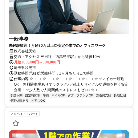
一般事務
未経験歓迎！月給30万以上◎安定企業でのオフィスワーク
株式会社天佑
交通・アクセス 三田線「西高島平駅」から徒歩10分
月給303,000円～304,000円
埼玉県和光市
勤務時間詳細 総労働時間：1ヶ月あたり170時間
仕事内容 ☆＋..＋☆＋..＋☆＋..＋☆＋..＋☆＋..＋☆ ✅マイカー通勤
OK！無料駐車場ありでラクラク♪ ✅残土リサイクルや運搬を担う安定
企業！ ✅少人数で人間関係のストレスもゼロ♪ ☆＋..＋...
学歴不問
固定時間制
午前
ネイルOK
夕方
ブランクOK
交通費支給
長期歓迎
長期休暇あり
ピアスOK
アルバイト・パート