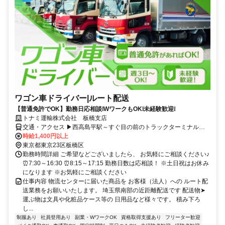
ワゴン車ドライバー|ルート配送
【普通免許でOK】勤務日応相談❕WワークもOK❕未経験歓迎❕
トナミ運輸株式会社 板橋支店
交通・アクセス ▶西高島平駅～すぐ目の前のトラックターミナル内
にあります ▶車通勤もバイク通勤も電車通勤もOK！
時給1,400円以上
東京都東京23区板橋区
勤務時間詳細 ご希望などございましたら、 お気軽にご相談ください♪
⏰7:30～16:30 ⏰8:15～17:15 勤務日数は応相談！ ※土日祝はお休み
になります ※お気軽にご相談ください
仕事内容 物流センターに届いた商品を お客様（法人）への ルート配
送業務をお願いいたします。 埼玉県南部の近距離配送です 配送物➤
運ぶ物は文具や化粧品ケース等の 日用品など様々です。 積み下ろ
し...
制服あり
社員登用あり
副業・WワークOK
資格取得支援あり
フリーター歓迎