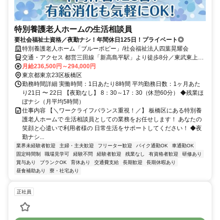
特別養護老人ホームの生活相談員
要社会福祉士資格／夜勤ナシ！年間休日125日！プライベート◎
特別養護老人ホーム「ブルーポピー」/社会福祉法人四葉晃耀会
交通・アクセス 都営三田線「新高島平駅」より徒歩8分／東武東上線
「成増駅」より施設前まで職員専用送迎バスあり（365日運行）
月給236,500円～294,000円
東京都東京23区板橋区
勤務時間詳細 実働時間：1日あたり8時間 平均勤務日数：1ヶ月あた
り21日 〜 22日 【夜勤なし】 8：30～17：30（休憩60分） ◆残業ほ
ぼナシ（月平均5時間）
仕事内容 【＼ワークライフバランス重視！／】 板橋区にある特別養
護老人ホームで 生活相談員としての業務をお任せします！ あなたの
笑顔と心遣いで利用者様の 日常生活をサポートしてください！ ◆夜
勤ナシ...
業界未経験者歓迎
主婦・主夫歓迎
フリーター歓迎
バイク通勤OK
車通勤OK
固定時間制
職場見学可
経験不問
経験者歓迎
残業なし
有資格者歓迎
研修あり
賞与あり
ブランクOK
育休あり
交通費支給
長期歓迎
長期休暇あり
昼食補助あり
寮・社宅あり
正社員