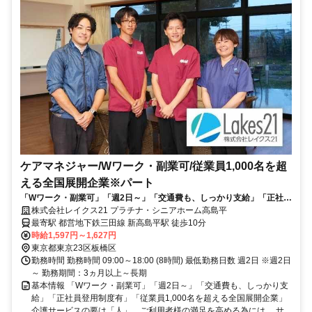
ケアマネジャー/Wワーク・副業可/従業員1,000名を超
える全国展開企業※パート
「Wワーク・副業可」「週2日～」「交通費も、しっかり支給」「正社員
登用制度有」「従業員1,000名を超える全国展開企業」
株式会社レイクス21 プラチナ・シニアホーム高島平
最寄駅 都営地下鉄三田線 新高島平駅 徒歩10分
時給1,597円～1,627円
東京都東京23区板橋区
勤務時間 勤務時間 09:00～18:00 (8時間) 最低勤務日数 週2日 ※週2日
～ 勤務期間：3ヵ月以上～長期
基本情報 「Wワーク・副業可」「週2日～」「交通費も、しっかり支
給」「正社員登用制度有」「従業員1,000名を超える全国展開企業」
介護サービスの要は「人」。ご利用者様の満足を高める為には、 サ