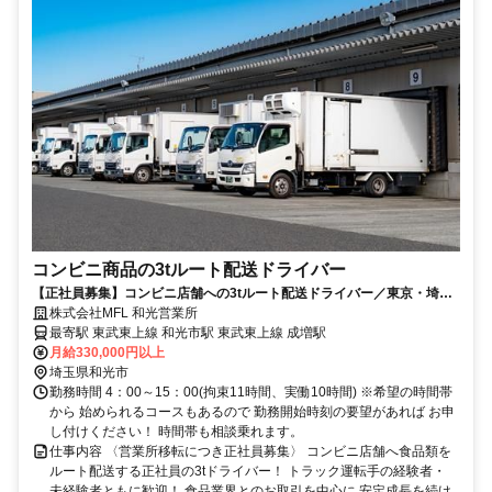
コンビニ商品の3tルート配送ドライバー
【正社員募集】コンビニ店舗への3tルート配送ドライバー／東京・埼玉
方面／AT限定OK／未経験OK
株式会社MFL 和光営業所
最寄駅 東武東上線 和光市駅 東武東上線 成増駅
月給330,000円以上
埼玉県和光市
勤務時間 4：00～15：00(拘束11時間、実働10時間) ※希望の時間帯
から 始められるコースもあるので 勤務開始時刻の要望があれば お申
し付けください！ 時間帯も相談乗れます。
仕事内容 〈営業所移転につき正社員募集〉 コンビニ店舗へ食品類を
ルート配送する正社員の3tドライバー！ トラック運転手の経験者・
未経験者ともに歓迎！ 食品業界とのお取引を中心に 安定成長を続け