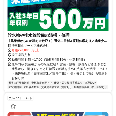
貯水槽や排水管設備の清掃・修理
【異業種からの転職も大歓迎！】週休二日制＆長期休暇あり／残業少な
め／賞与年3回／各種手当充実
埼玉日化サービス株式会社
月給270,000円以上
埼玉県和光市
勤務時間 8:45～17:00（実働7時間15分・休憩1時間）
仕事内容 異業種からの転職歓迎！ 営業・接客・販売などさまざまな
業界から、働きやすさと好待遇で転職を決めた先輩方が活躍中です！
〈未経験歓迎／日曜固定休／賞与年3回〉 長く安定して働ける職場を
お探しの...
業界未経験者歓迎
資格取得支援あり
産休・育休取得実績あり
車通勤OK
固定時間制
未経験者歓迎
交通費全額支給
賞与あり
長期休暇あり
寮・社宅あり
アルバイト・パート