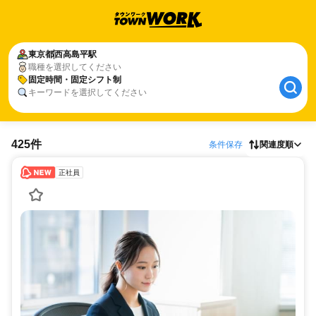
東京都
西高島平駅
職種を選択してください
固定時間・固定シフト制
キーワードを選択してください
425件
条件保存
関連度順
正社員