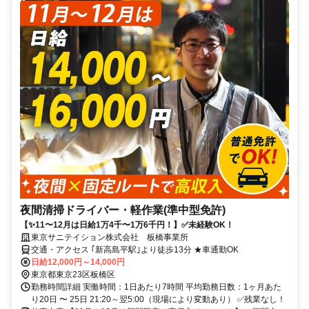
夜間清掃ドライバー・軽作業(準中型免許)
【✨11〜12月は日給1万4千〜1万6千円！】✅未経験OK！
東京サニテイション株式会社 板橋事業所
交通・アクセス ｢新高島平駅｣より徒歩13分 ★車通勤OK
日給12,000円～14,000円
東京都東京23区板橋区
勤務時間詳細 実働時間：1日あたり7時間 平均勤務日数：1ヶ月あた
り20日 〜 25日 21:20～翌5:00（現場により変動あり） ✅残業なし！