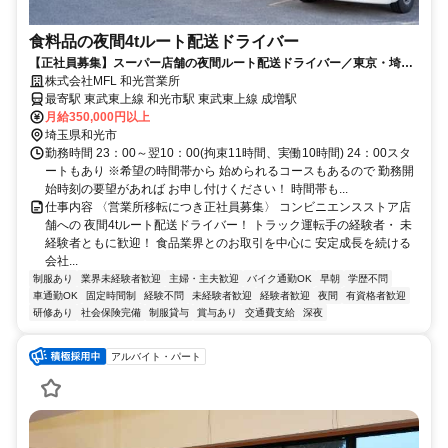
食料品の夜間4tルート配送ドライバー
【正社員募集】スーパー店舗の夜間ルート配送ドライバー／東京・埼
玉・千葉方面／AT限定OK／未経験OK
株式会社MFL 和光営業所
最寄駅 東武東上線 和光市駅 東武東上線 成増駅
月給350,000円以上
埼玉県和光市
勤務時間 23：00～翌10：00(拘束11時間、実働10時間) 24：00スタ
ートもあり ※希望の時間帯から 始められるコースもあるので 勤務開
始時刻の要望があれば お申し付けください！ 時間帯も...
仕事内容 〈営業所移転につき正社員募集〉 コンビニエンスストア店
舗への 夜間4tルート配送ドライバー！ トラック運転手の経験者・ 未
経験者ともに歓迎！ 食品業界とのお取引を中心に 安定成長を続ける
会社...
制服あり
業界未経験者歓迎
主婦・主夫歓迎
バイク通勤OK
早朝
学歴不問
車通勤OK
固定時間制
経験不問
未経験者歓迎
経験者歓迎
夜間
有資格者歓迎
研修あり
社会保険完備
制服貸与
賞与あり
交通費支給
深夜
アルバイト・パート