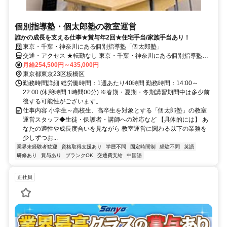
個別指導塾・個太郎塾の教室運営
誰かの成長を支える仕事★賞与年2回★住宅手当/家族手当あり！
東京・千葉・神奈川にある個別指導塾「個太郎塾」
交通・アクセス ★転勤なし 東京・千葉・神奈川にある個別指導塾
「個太郎塾」
月給254,500円～435,000円
東京都東京23区板橋区
勤務時間詳細 総労働時間：1週あたり40時間 勤務時間：14:00～
22:00 (休憩時間 1時間00分) ※春期・夏期・冬期講習期間中は多少前
後する可能性がございます。
仕事内容 小学生～高校生、高卒生を対象とする「個太郎塾」の教室
運営スタッフ◆生徒・保護者・講師への対応など 【具体的には】 あ
なたの適性や成長度合いを見ながら 教室運営に関わる以下の業務を
少しずつお...
業界未経験者歓迎
資格取得支援あり
学歴不問
固定時間制
経験不問
英語
研修あり
賞与あり
ブランクOK
交通費支給
中国語
正社員