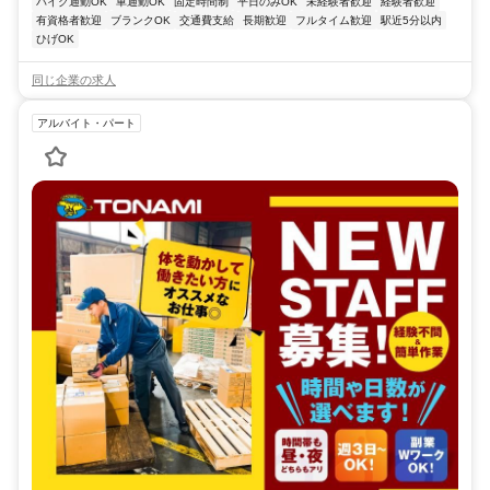
バイク通勤OK
車通勤OK
固定時間制
平日のみOK
未経験者歓迎
経験者歓迎
有資格者歓迎
ブランクOK
交通費支給
長期歓迎
フルタイム歓迎
駅近5分以内
ひげOK
同じ企業の求人
アルバイト・パート