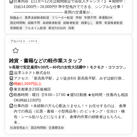
仕事内容 【11月〜12月は期間限定で高収入チャンス！】 ⏩期間中：
日給14,000円～16,000円!! 準中型免許でできる、シンプルな仕事！
────────────────── 夜間の交通量が...
制服あり
業界未経験者歓迎
フリーター歓迎
早朝
学歴不問
車通勤OK
固定時間制
経験不問
未経験者歓迎
経験者歓迎
残業なし
夜間
有資格者歓迎
長期歓迎
フルタイム歓迎
駅近5分以内
深夜
アルバイト・パート
雑貨・書籍などの軽作業スタッフ
✨長期で安定雇用✨30代～40代の女性大活躍中！モクモク・コツコツ作
業♪土日祝休みで続けやすい◎
澁澤コネクト株式会社
アクセス: 「新高島平駅」より徒歩6分 新高島平駅、みずほ銀行側へ
出て左へ進む ▼ 十字路を右折 ▼ 次の十字路を左折 ▼ 突き当たりに
時給1,300円以上
東京団地倉庫 (建物左側よりお入り下さい) ※バイク・車通勤不可
東京都東京23区板橋区
勤務時間・曜日: ⏰9:00～17:00 ★週5日勤務 ★短時間・扶養内も相談
OK(時給1230円)
仕事内容: ✧未経験の方も心配ありません！✧ お任せするのは、 倉庫
内での商品（伝票・書籍・小型商品等）の ピッキング・仕分け・梱
包・シール貼りなどになります。 倉庫内作業の経験者はもちろん、
未...
社員登用あり
固定時間制
交通費支給