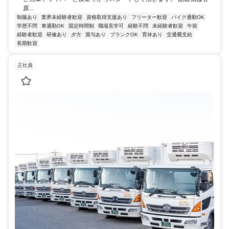
原...
制服あり
業界未経験者歓迎
資格取得支援あり
フリーター歓迎
バイク通勤OK
学歴不問
車通勤OK
固定時間制
職場見学可
経験不問
未経験者歓迎
午前
経験者歓迎
研修あり
夕方
賞与あり
ブランクOK
育休あり
交通費支給
長期歓迎
正社員