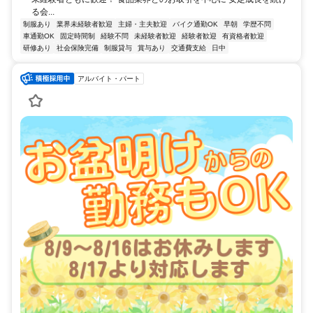
る会...
制服あり
業界未経験者歓迎
主婦・主夫歓迎
バイク通勤OK
早朝
学歴不問
車通勤OK
固定時間制
経験不問
未経験者歓迎
経験者歓迎
有資格者歓迎
研修あり
社会保険完備
制服貸与
賞与あり
交通費支給
日中
アルバイト・パート