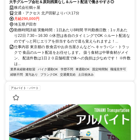
大手グループ会社＆原則残業なし＆ルート配送で働きやすさ◎
株式会社鶴ヶ屋
交通・アクセス 北戸田駅よりバス17分
月給290,000円
埼玉県戸田市
勤務時間詳細 実働時間：1日あたり8時間 平均勤務日数：1ヶ月あた
り22日 7:30～16:30 ☆休憩は各自のタイミングでOK ☆ルート配送な
のでずっと同じエリアを担当するので道も覚えられますよ！...
仕事内容 東京都の 飲食店やお弁当屋さんなどへ キャラバン・トラッ
クで 食品のルート配送をお任せします。 扱う食材は中華食材がメイ
ン、 配送件数は1日２０店舗程度で体への負担は少なめです！ ※件数
は...
業界未経験者歓迎
バイク通勤OK
学歴不問
車通勤OK
固定時間制
職場見学可
経験不問
賞与あり
ブランクOK
交通費支給
土日祝休み
アルバイト・パート