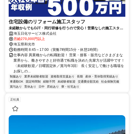
住宅設備のリフォーム施工スタッフ
未経験からでもOJT・同行研修を行うので安心！営業なしの施工スタッ
フ／賞与年3回／報奨金制度有
埼玉日化サービス株式会社
月給270,000円以上
埼玉県和光市
勤務時間 8:45～17:00（実働7時間15分・休憩1時間）
仕事内容 異業種からの転職歓迎！ 営業・接客・販売などさまざまな
業界から、働きやすさと好待遇で転職を決めた先輩方が活躍中です！
〈未経験歓迎／日曜固定休／賞与年3回〉 長く安定して働ける職場を
お探しの...
制服あり
業界未経験者歓迎
資格取得支援あり
長期
産休・育休取得実績あり
車通勤OK
固定時間制
経験不問
未経験者歓迎
交通費全額支給
社会保険完備
賞与あり
育休あり
日中
昇給あり
寮・社宅あり
正社員