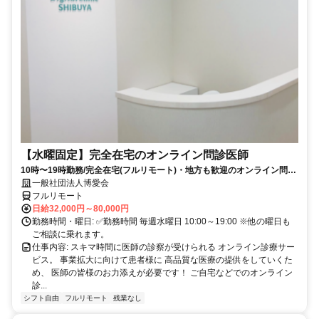
【水曜固定】完全在宅のオンライン問診医師
10時〜19時勤務/完全在宅(フルリモート)・地方も歓迎のオンライン問診
業務
一般社団法人博愛会
フルリモート
日給32,000円～80,000円
勤務時間・曜日: ✅勤務時間 毎週水曜日 10:00～19:00 ※他の曜日も
ご相談に乗れます。
仕事内容: スキマ時間に医師の診察が受けられる オンライン診療サー
ビス。 事業拡大に向けて患者様に 高品質な医療の提供をしていくた
め、 医師の皆様のお力添えが必要です！ ご自宅などでのオンライン
診...
シフト自由
フルリモート
残業なし