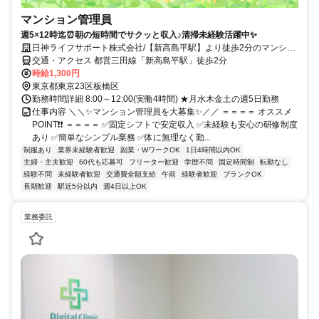
マンション管理員
週5×12時迄⏰朝の短時間でサクッと収入♪清掃未経験活躍中✨
日神ライフサポート株式会社/【新高島平駅】より徒歩2分のマンショ
ン
交通・アクセス 都営三田線「新高島平駅」徒歩2分
時給1,300円
東京都東京23区板橋区
勤務時間詳細 8:00～12:00(実働4時間) ★月水木金土の週5日勤務
仕事内容 ＼＼✨マンション管理員を大募集✨／／ ＝＝＝＝ オススメ
POINT❗❗ ＝＝＝＝ ✅固定シフトで安定収入 ✅未経験も安心の研修制度
あり ✅簡単なシンプル業務 ✅体に無理なく勤...
制服あり
業界未経験者歓迎
副業・WワークOK
1日4時間以内OK
主婦・主夫歓迎
60代も応募可
フリーター歓迎
学歴不問
固定時間制
転勤なし
経験不問
未経験者歓迎
交通費全額支給
午前
経験者歓迎
ブランクOK
長期歓迎
駅近5分以内
週4日以上OK
業務委託