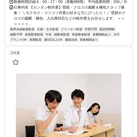
勤務時間詳細 8：00～17：00（実働8時間） 平均残業時間：20h／月
仕事内容 【カンタン軽作業】壁紙・クロスの裁断＆梱包スタッフ募
集！ ＼モクモク・コツコツ作業が好きな方にぴったり！／ 壁紙やク
ロスの裁断・梱包、入出庫対応などの軽作業をお任せします。 ＝＝
＝＝＝＝...
業界未経験者歓迎
主婦・主夫歓迎
フリーター歓迎
学歴不問
固定時間制
経験不問
未経験者歓迎
午前
経験者歓迎
有資格者歓迎
食費補助あり
夕方
ブランクOK
長期歓迎
週4日以上OK
服装自由
昼食補助あり
正社員