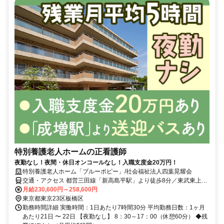
特別養護老人ホームの正看護師
夜勤なし！夜間・休日オンコールなし！入職支度金20万円！
特別養護老人ホーム「ブルーポピー」/社会福祉法人四葉晃耀会
交通・アクセス 都営三田線「新高島平駅」より徒歩8分／東武東上線
「成増駅」より施設前まで職員専用送迎バスあり（365日運行）
月給230,600円～258,600円
東京都東京23区板橋区
勤務時間詳細 実働時間：1日あたり7時間30分 平均勤務日数：1ヶ月
あたり21日 〜 22日 【夜勤なし】 8：30～17：00（休憩60分） ◆残