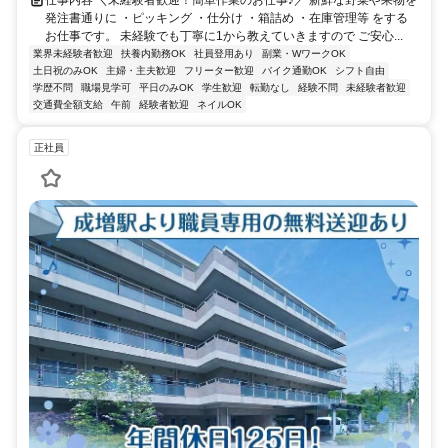
発注書通りに ・ピッキング ・仕分け ・箱詰め ・在庫管理等 をする
お仕事です。 未経験でも丁寧に1から教えていきますので ご安心...
業界未経験者歓迎
扶養内勤務OK
社員登用あり
副業・WワークOK
土日祝のみOK
主婦・主夫歓迎
フリーター歓迎
バイク通勤OK
シフト自由
学歴不問
職場見学可
平日のみOK
学生歓迎
転勤なし
経験不問
未経験者歓迎
交通費全額支給
午前
経験者歓迎
ネイルOK
正社員