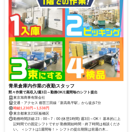
青果倉庫内作業の夜勤スタッフ
黙々作業で高収入/週3日～勤務OK/1週間毎のシフト提出
東京旭商事有限会社
交通・アクセス 都営三田線「新高島平駅」から徒歩7分
時給1,230円～1,538円
東京都東京23区板橋区
勤務時間詳細 23：00～7：00 (休憩1時間) 週3日～OK！ 基本的に上
記時間での固定シフトですが 勤務開始時間・終了時間は相談くださ
い。 ＜シフトは1週間毎！＞ シフトの提出期限は前週の木...