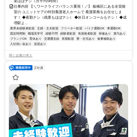
業ほぼナシ（月平均5時間）
仕事内容 【＼ワークライフバランス重視！／】 板橋区にある全室個
室の ユニットケアの特別養護老人ホームで 看護業務をお任せしま
す！ ◆夜勤ナシ（残業もほぼナシ） ◆休日オンコールもナシ！ ◆成
増駅よ...
業界未経験者歓迎
主婦・主夫歓迎
フリーター歓迎
バイク通勤OK
車通勤OK
固定時間制
職場見学可
経験不問
経験者歓迎
有資格者歓迎
研修あり
賞与あり
ブランクOK
育休あり
交通費支給
長期歓迎
寮・社宅あり
食事補助あり
入社祝い金あり
送迎あり
同じ企業の求人
正社員