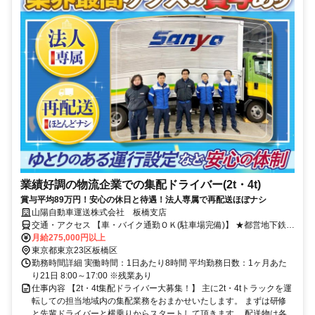
業績好調の物流企業での集配ドライバー(2t・4t)
賞与平均89万円！安心の休日と待遇！法人専属で再配送ほぼナシ
山陽自動車運送株式会社 板橋支店
交通・アクセス 【車・バイク通勤ＯＫ(駐車場完備)】 ★都営地下鉄三
田線「西高島平」駅～徒歩9分
月給275,000円以上
東京都東京23区板橋区
勤務時間詳細 実働時間：1日あたり8時間 平均勤務日数：1ヶ月あた
り21日 8:00～17:00 ※残業あり
仕事内容 【2t・4t集配ドライバー大募集！】 主に2t・4tトラックを運
転しての担当地域内の集配業務をおまかせいたします。 まずは研修
と先輩ドライバーと横乗りからスタートして頂きます。 配送物は各