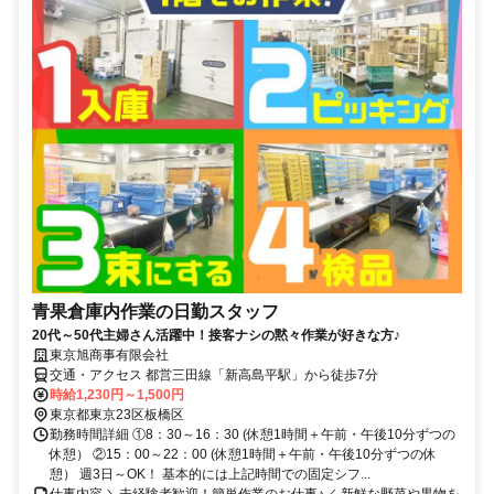
青果倉庫内作業の日勤スタッフ
20代～50代主婦さん活躍中！接客ナシの黙々作業が好きな方♪
東京旭商事有限会社
交通・アクセス 都営三田線「新高島平駅」から徒歩7分
時給1,230円～1,500円
東京都東京23区板橋区
勤務時間詳細 ①8：30～16：30 (休憩1時間＋午前・午後10分ずつの
休憩） ②15：00～22：00 (休憩1時間＋午前・午後10分ずつの休
憩） 週3日～OK！ 基本的には上記時間での固定シフ...
仕事内容 ＼未経験者歓迎！簡単作業のお仕事♪／ 新鮮な野菜や果物を