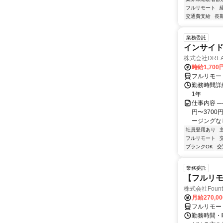
フルリモート
交通費支給
長
業務委託
インサイ
株式会社DREA
時給1,700
フルリモー
勤務時間詳細
1年
仕事内容 ─
円〜370
ージングなし
社員登用あり
フルリモート
ブランクOK
交
業務委託
【フルリモ
株式会社Fount
月給270,0
フルリモー
勤務時間・