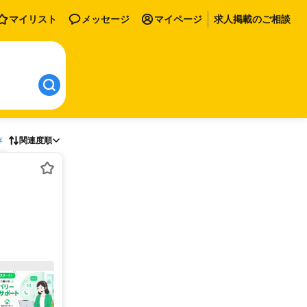
マイリスト
メッセージ
マイページ
求人掲載のご相談
存
関連度順