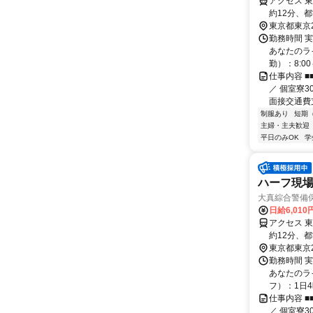
アクセス 
約12分、
増駅、下赤
東京都東京
勤務時間 
あなたのラ
勤）：8:00
仕事内容 
／ 個室寮
面接交通費支
制服あり
短期
主婦・主夫歓迎
平日のみOK
学
ハーフ現場
大真綜合警備
日給6,010
アクセス 
約12分、
増駅、下赤
東京都東京
勤務時間 
あなたのラ
フ）：1日4
仕事内容 
／ 個室寮