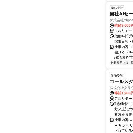
業務委託
自社AIセ
株式会社Algoa
時給3,000
フルリモー
勤務時間詳細
稼働日数・
仕事内容 
働ける ・時
端領域で 市
社員登用あり
業務委託
コールスタ
株式会社クラ
時給1,90
フルリモー
勤務時間 シ
方／上記の
る方を募集し
仕事内容 
★★ フル
されている