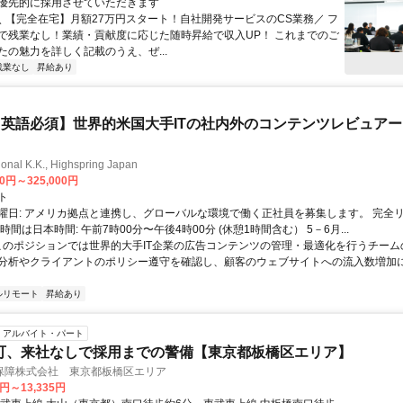
優先的に採用させていただきます
 ＼ 【完全在宅】月額27万円スタート！自社開発サービスのCS業務／ フ
で残業なし！業績・貢献度に応じた随時昇給で収入UP！ これまでのご
たの魅力を詳しく記載のうえ、ぜ...
残業なし
昇給あり
英語必須】世界的米国大手ITの社内外のコンテンツレビュア
ional K.K., Highspring Japan
00円～325,000円
ト
曜日: アメリカ拠点と連携し、グローバルな環境で働く正社員を募集します。 完全
時間は日本時間: 午前7時00分〜午後4時00分 (休憩1時間含む） 5－6月...
 このポジションでは世界的大手IT企業の広告コンテンツの管理・最適化を行うチー
分析やクライアントのポリシー遵守を確認し、顧客のウェブサイトへの流入数増加
ルリモート
昇給あり
アルバイト・パート
可、来社なしで採用までの警備【東京都板橋区エリア】
保障株式会社 東京都板橋区エリア
0円～13,335円