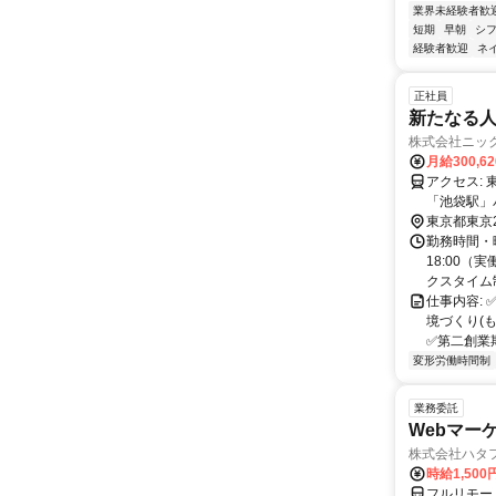
業界未経験者歓
短期
早朝
シ
経験者歓迎
ネ
正社員
新たなる人
株式会社ニッ
月給300,6
アクセス: 東武東上線「大山駅」徒歩2分 都営三田線「板橋区役所前駅」徒歩15分
「池袋駅」
東京都東京
勤務時間・曜
18:00
クスタイム
仕事内容:
境づくり(
✅第二創業
変形労働時間制
業務委託
Webマー
株式会社ハタ
時給1,50
フルリモー