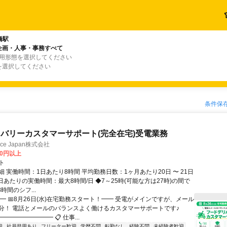
橋駅
企画・人事・事務すべて
雇用形態を選択してください
を選択してください
条件保
バリーカスタマーサポート(完全在宅)受電業務
ance Japan株式会社
00円以上
ト
 実働時間：1日あたり8時間 平均勤務日数：1ヶ月あたり20日 〜 21日
日あたりの実働時間：最大8時間/日 ◆7～25時(可能な方は27時)の間で
時間のシフ...
━ 📅8月26日(水)在宅勤務スタート！━━ 受電がメインですが、メール
分！ 電話とメールのバランスよく働けるカスタマーサポートです♪
━━━━━━━━ 📋 仕事...
迎
社員登用あり
フリーター歓迎
学歴不問
転勤なし
経験不問
未経験者歓迎