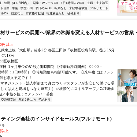
迎
短期（3ヵ月以内）
副業・WワークOK
1日4時間以内OK
主婦・主夫歓迎
フト自由
午後
学歴不問
平日のみOK
転勤なし
未経験者歓迎
フルリモート
イルOK
残業なし
有資格者歓迎
職種変更なし
研修あり
材サービスの展開へ!業界の常識を変える人材サービスの営業・
ク
20円以上
バス18分
23区板橋区
日: 1ヶ月単位の変形労働時間制 【標準勤務時間例】 09:00～
（実働時間：1日8時間） ◎時短勤務も相談可能です。 ◎来年度にはフレッ
制を導入予定です！
 ✅マネジメント・法人折衝まで身につく ✅スタッフが安心して働ける環
もしくは人と現場をつなぐ運営力） ✅段階的にスキルアップ／OJT研修
期／中核を担うコアメンバー募集...
交通費支給
駅近5分以内
昇給あり
ケティング会社のインサイドセールス(フルリモート)
フル
0円以上
ト