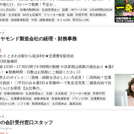
午後だけ」のハーフ勤務！予定が...
（3ヵ月以内）
扶養内勤務OK
社員登用あり
副業・WワークOK
1日4時間以内OK
主婦・主夫歓迎
60代も応募可
フリーター歓迎
短期
学歴不問
即日勤務OK
生歓迎
未経験者歓迎
午前
経験者歓迎
ネイルOK
即日払いOK
ート
イヤモンド製造会社の経理・財務事務
円
セス ときわ台駅から徒歩8分★交通費全額支給
23区板橋区
 13:00～17:30の間で4.5時間の勤務 ※決算期は残業の場合あり ★週2
K！ ★勤務時間・日数はお気軽にご相談ください◎
::求人のポイント::: 〇資格・経験を活かしたい方必見！ 〇高時給＊交通
社負担！ 〇平日のみ＆週3日＆実働4h～で私生活充実 〇服装自由で自
らける環境 【お仕事の...
迎
扶養内勤務OK
社員登用あり
主婦・主夫歓迎
フリーター歓迎
学歴不問
勤なし
交通費全額支給
経験者歓迎
有資格者歓迎
ブランクOK
交通費支給
3日からOK
シフト制
長期休暇あり
土日祝休み
服装自由
ート
での会計受付窓口スタッフ
デーデー