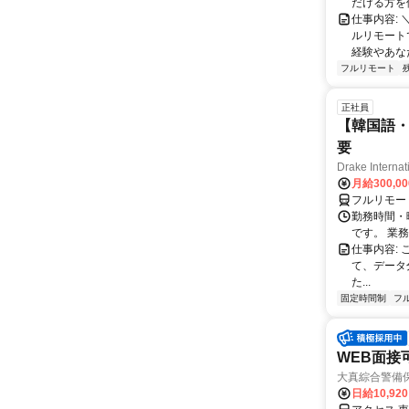
だける方を
仕事内容:
ルリモート
経験やあな
フルリモート
正社員
【韓国語・
要
Drake Internat
月給300,0
フルリモー
勤務時間・
です。 業務
仕事内容:
て、データ
た...
固定時間制
フ
WEB面接
大真綜合警備
日給10,92