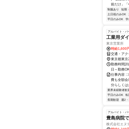
前だけ」「
制服あり
短期
土日祝のみOK
平日のみOK
学
アルバイト・パ
工業用ダ
東京営業所
時給1,600
交通・アク
東京都東京
勤務時間詳細
日～勤務O
仕事内容 :
費も全額会
分らしくはた
業界未経験者歓
平日のみOK
転
長期歓迎
週2・
アルバイト・パ
豊島病院
株式会社エヌ