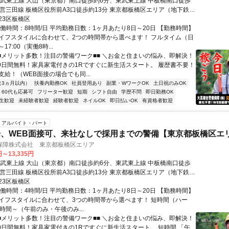
東武東上線 大山（東京都）南口徒歩約6分、東武東上線 中板橋南口徒歩
都営三田線 板橋区役所前A3口徒歩約13分 東京都板橋区エリア（地下鉄成
塚駅、東武練馬駅、上板橋駅、ときわ台駅、中板橋駅、大山駅等）
23区板橋区
実働時間：8時間/日 平均勤務日数：1ヶ月あたり8日～20日 【勤務時間】
イフスタイルに合わせて、2つの時間帯から選べます！ フルタイム（日
～17:00（実働8時...
■■メリット多数！注目の警備ワーク■■ ＼お金と住まいの悩み、即解決！
30日間無料！家具家電付きの1Rですぐに新生活スタート。 履歴書不要！
給！（WEB面接の場合でも同...
（3ヵ月以内）
扶養内勤務OK
社員登用あり
副業・WワークOK
土日祝のみOK
60代も応募可
フリーター歓迎
短期
シフト自由
学歴不問
即日勤務OK
生歓迎
未経験者歓迎
経験者歓迎
ネイルOK
即日払いOK
有資格者歓迎
アルバイト・パート
、WEB面接可、来社なしで採用までの警備【東京都板橋区エ
保障株式会社 東京都板橋区エリア
円～13,335円
東武東上線 大山（東京都）南口徒歩約6分、東武東上線 中板橋南口徒歩
都営三田線 板橋区役所前A3口徒歩約13分 東京都板橋区エリア（地下鉄成
塚駅、東武練馬駅、上板橋駅、ときわ台駅、中板橋駅、大山駅等）
23区板橋区
実働時間：4時間/日 平均勤務日数：1ヶ月あたり8日～20日 【勤務時間】
イフスタイルに合わせて、3つの時間帯から選べます！ 短時間（ハー
時間～（午前のみ・午後のみ...
■■メリット多数！注目の警備ワーク■■ ＼お金と住まいの悩み、即解決！
30日間無料！家具家電付きの1Rですぐに新生活スタート。 短時間 「午