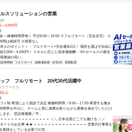
ールスソリューションの営業
ge
円～4,000円
ト
 ＜稼働時間帯例＞ 平日9:00～18:00 ※フルリモート（完全在宅） ※
時間は相談可 ※残業なし
＜求人のポイント＞ ・フルリモート×完全週休2日！ 場所を選ばず自由に
給3,000～4,000円！ スキルに応じた高単価報酬 ・AI×セールスの最先
場価値の高い...
固定時間制
フルリモート
経験者歓迎
在宅OK
長期歓迎
ッフ フルリモート 20代30代活躍中
ウドワークス
0円以上
ト
フト制 希望により面談で決定 稼働時間帯／9:00～17:00 希望する働き
時間帯を中心に、チームと密に連携を取りながら業務を進めていただけ
ます。 想定稼働量／平...
＝＝＝＝＝＝＝＝＝＝＝＝＝＝＝ ＼＼ 日本全国どこでも働ける ／／
リモートのお仕事 ★★ ＝＝＝＝＝＝＝＝＝＝＝＝＝＝＝ 営業代行事業を
企業様をしている企業での営...