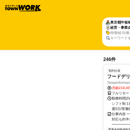
東京都
中板
経営・事業
特徴/給与/
キーワード
246件
契約社員
フードデリ
Teleperform
月給218,4
フルリモー
勤務時間詳細
シフト制 1
週5日/実働8
仕事内容 ━
対応も約半
━━━━━━
業界未経験者歓