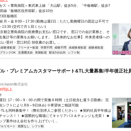
0円以上
セス ＜豊島病院＞東武東上線 「大山駅」徒歩5分、「中板橋駅」徒歩7
三田線「板橋区役所前駅」徒歩10分
23区板橋区
 月～金 8:00～17:30 (勤務は週2日：ただし勤務曜日の固定は不可で
30～13:30 (交代で月１回くらい)
東京都立豊島病院の医療費お支払い窓口です。 窓口での会計業務と、そ
る集計等の業務をお願いします。 【具体的なお仕事】 外来患者様への
い受付・窓口対応 領収書のお渡し ...
未経験者歓迎
フリーター歓迎
学歴不問
経験不問
未経験者歓迎
経験者歓迎
ブランクOK
交通費支給
長期歓迎
駅近5分以内
シフト制
ル・プレミアムカスタマーサポート&TL大量募集!半年後正社
manceJapan株式会社
00円以上
ト
日: 17：00～9：00 の間で実働 8 時間（土日祝含む週 5 日勤務） 完
制(シフトにより月8～9日休み) ※希望休ご相談可能
 ★TLも同時募集中！（弊社別求人ご参照ください） ★契約社員半年後は
チャンス！！ ★国際的な職場にてキャリアパス＆チェンジも充実！ ★
ップ案件ゆえ会社を作り上げていく...
フルリモート
残業なし
シフト制