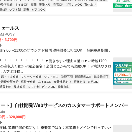
経験者歓迎
ネイルOK
夜間
研修あり
在宅OK
ブランクOK
育休あり
期歓迎
シフト制
深夜
ピアスOK
ドセールス
M PONY
円～3,700円
ト
 9:00〜21:00の間でシフト制 希望時間帯は相談OK！ 契約更新期間：
┘─┘─┘─┘─┘─┘─┘─┘─┘ ▼働きやすい理由＆魅力▼ ✅時給1700
0円の高収入可能✨ ✅完全在宅！全国どこからでも勤務OK！ ✅商談やクロ
のアポ獲得...
主婦・主夫歓迎
フリーター歓迎
シフト自由
学歴不問
即日勤務OK
職場見学可
交通費全額支給
経験者歓迎
ネイルOK
食費補助あり
研修あり
在宅OK
通費支給
長期歓迎
シフト制
ピアスOK
服装自由
ート】自社開発Webサービスのカスタマーサポートメンバー
ain
00円～320,000円
ト
曜日: 業務時間の指定なし ※兼業ではなく本業務をメインで行っていた