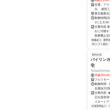
時給1,24
交通・アク
分、 都営
東京都東京
勤務時間詳細
す) 土 8:
仕事内容 
れに付随す
医療費お支払
制服あり
業界
月1シフト提出
契約社員
バイリンガ
宅
Teleperfor
月給360,0
フルリモー
勤務時間・曜
全週休2日
仕事内容:
正社員登用
スタートア
社員登用あり